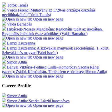
Török Tamás
Vörös Ferenc: Mutatvány az 1720-as országos összeírás
névföldrajzából (Török Tamás)
Open on new page
Vajda Barnabás
Hrbácsek-Noszek Magdaléna: Regionális tudat az iskolában.
Regionális értékeink és az átörökítés (Vajda Barnabás)
Open on new page
Lampl Zsuzsanna
Lampl Zsuzsanna: A szlovákiai magyarok szociológiája. 1. kötet.
Szlovákiai és magyar (Fábri István)
Open on new page
Simon Attila
Bányai Viktória–Fedinec Csilla–Komoróczy Szonja Ráhel
(szerk.): Zsidók Kárpátalján. Történelem és örökség (Simon Attila)
Open on new page
Career Profile
Simon Attila
Simon Attila: Szarka László hatvanéves
Open on new page