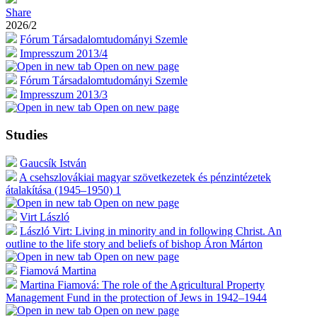
Share
2026/2
Fórum Társadalomtudományi Szemle
Impresszum 2013/4
Open on new page
Fórum Társadalomtudományi Szemle
Impresszum 2013/3
Open on new page
Studies
Gaucsík István
A csehszlovákiai magyar szövetkezetek és pénzintézetek
átalakítása (1945–1950) 1
Open on new page
Virt László
László Virt: Living in minority and in following Christ. An
outline to the life story and beliefs of bishop Áron Márton
Open on new page
Fiamová Martina
Martina Fiamová: The role of the Agricultural Property
Management Fund in the protection of Jews in 1942–1944
Open on new page