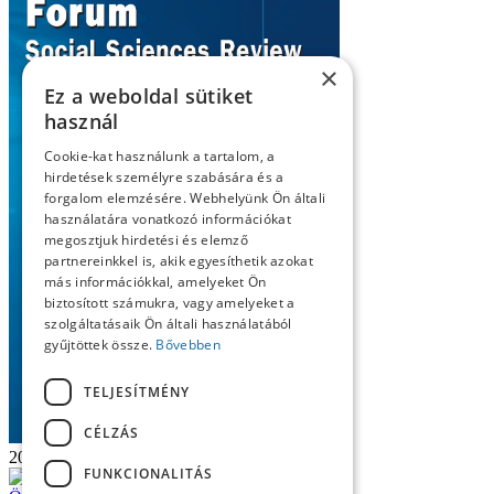
×
Ez a weboldal sütiket
használ
Cookie-kat használunk a tartalom, a
hirdetések személyre szabására és a
forgalom elemzésére. Webhelyünk Ön általi
használatára vonatkozó információkat
megosztjuk hirdetési és elemző
partnereinkkel is, akik egyesíthetik azokat
más információkkal, amelyeket Ön
biztosított számukra, vagy amelyeket a
szolgáltatásaik Ön általi használatából
gyűjtöttek össze.
Bővebben
TELJESÍTMÉNY
CÉLZÁS
2024/5
FUNKCIONALITÁS
Read
PDF version