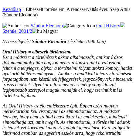
Kezdőlap
»
Elbeszélt történelem: A rendszerváltás évei: Szép Attila
(Sándor Eleonóra)
Sándor Eleonóra
Oral History
Szemle: 2001/2
Magyar
(A beszélgetést
Sándor Eleonóra
készítette 1996-ban)
Oral History = elbeszélt történelem.
Ezt a módszert a történészek akkor alkalmazzák, amikor írásos
dokumentumok híján nagyon nehéz rekonstruálni a valóságot,
feltárni a tényleges, olykor a történelmi folyamatokra komoly hatást
gyakorló háttéreseményeket. Amikor a rendkívül intenzív történések
forgatagában nem készülnek feljegyzések, jegyzokönyvek, nincsenek
írásos emlékek. Ilyenkor a történelmi esemény vagy idoszak
legfontosabb szereploi maguk mondják el, hogy szerintük mi is
történt valójában.
Az Oral History az élo emlékezetre épít. Éppen ezért nagyon
mértéktartóan kell viszonyulni az elmondottakhoz. A módszer
lényege, hogy nem szabad beavatkozni az emlékezetbe, mindenki
elmondhatja azt, amit megélt. Az elmondottak, a történelmi adatok
és tények ezt követoen külön vizsgálatot igényelnek. Ez a szubjektív
látásmód azonban az egyetlen eszköz arra, hogy rekonstruálni