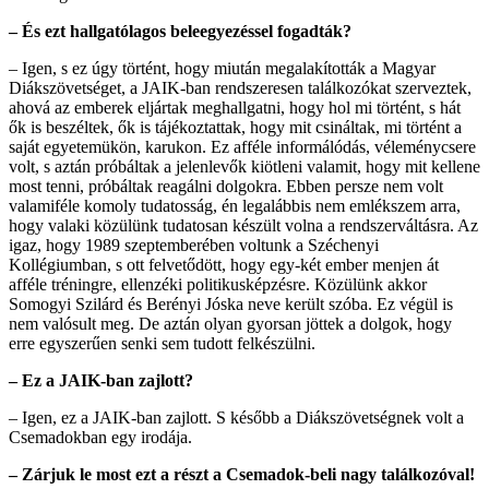
– És ezt hallgatólagos beleegyezéssel fogadták?
– Igen, s ez úgy történt, hogy miután megalakították a Magyar
Diákszövetséget, a JAIK-ban rendszeresen találkozókat szerveztek,
ahová az emberek eljártak meghallgatni, hogy hol mi történt, s hát
ők is beszéltek, ők is tájékoztattak, hogy mit csináltak, mi történt a
saját egyetemükön, karukon. Ez afféle informálódás, véleménycsere
volt, s aztán próbáltak a jelenlevők kiötleni valamit, hogy mit kellene
most tenni, próbáltak reagálni dolgokra. Ebben persze nem volt
valamiféle komoly tudatosság, én legalábbis nem emlékszem arra,
hogy valaki közülünk tudatosan készült volna a rendszerváltásra. Az
igaz, hogy 1989 szeptemberében voltunk a Széchenyi
Kollégiumban, s ott felvetődött, hogy egy-két ember menjen át
afféle tréningre, ellenzéki politikusképzésre. Közülünk akkor
Somogyi Szilárd és Berényi Jóska neve került szóba. Ez végül is
nem valósult meg. De aztán olyan gyorsan jöttek a dolgok, hogy
erre egyszerűen senki sem tudott felkészülni.
– Ez a JAIK-ban zajlott?
– Igen, ez a JAIK-ban zajlott. S később a Diákszövetségnek volt a
Csemadokban egy irodája.
– Zárjuk le most ezt a részt a Csemadok-beli nagy találkozóval!