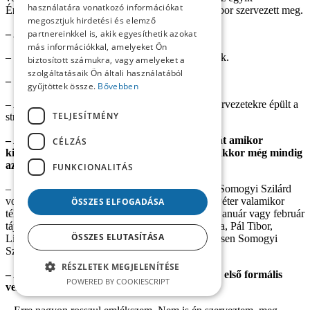
használatára vonatkozó információkat
Érsekújvárott volt a Csemadokban, melyet Pál Tibor szervezett meg.
megosztjuk hirdetési és elemző
– A májusi?
partnereinkkel is, akik egyesíthetik azokat
más információkkal, amelyeket Ön
– Igen, ez májusban volt. Azon elég sokan voltunk.
biztosított számukra, vagy amelyeket a
szolgáltatásaik Ön általi használatából
– Hogyan kerültek oda a küldöttek?
gyűjtöttek össze.
Bővebben
– Az egyetemi klubokra és a középiskolai alapszervezetekre épült a
TELJESÍTMÉNY
struktúra, tehát a küldöttek ezeket képviselték.
– Amikor elkezdődött az intézményesülés, tehát amikor
CÉLZÁS
kiderült, hogy iroda, írógép, számítógép kell, akkor még mindig
az eredeti mag dolgozott a szövetségben?
FUNKCIONALITÁS
– Igen. Az első ember, a legismertebb kezdetben Somogyi Szilárd
volt, aztán Berényi Jóska és Vörös Péter. Habár Péter valamikor
ÖSSZES ELFOGADÁSA
télen kivonult a Diákszövetségből. Ez valamikor január vagy február
táján volt. Még ott a Csemadokban. Berényi Jóska, Pál Tibor,
ÖSSZES ELUTASÍTÁSA
Litomericzky Nándor és Hájos Zoli és természetesen Somogyi
Szilárd dolgozott akkoriban a legtöbbet.
RÉSZLETEK MEGJELENÍTÉSE
– Az első közgyűlésen, ahol tulajdonképpen az első formális
POWERED BY COOKIESCRIPT
vezetés kialakult, volt átalakulás?