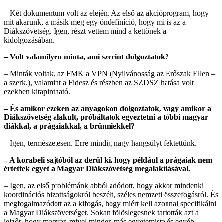
– Két dokumentum volt az elején. Az első az akcióprogram, hogy
mit akarunk, a másik meg egy öndefiníció, hogy mi is az a
Diákszövetség. Igen, részt vettem mind a kettőnek a
kidolgozásában.
– Volt valamilyen minta, ami szerint dolgoztatok?
– Minták voltak, az FMK a VPN (Nyilvánosság az Erőszak Ellen –
a szerk.), valamint a Fidesz és részben az SZDSZ hatása volt
ezekben kitapintható.
– És amikor ezeken az anyagokon dolgoztatok, vagy amikor a
Diákszövetség alakult, próbáltatok egyeztetni a többi magyar
diákkal, a prágaiakkal, a brünniekkel?
– Igen, természetesen. Erre mindig nagy hangsúlyt fektettünk.
– A korabeli sajtóból az derül ki, hogy például a prágaiak nem
értettek egyet a Magyar Diákszövetség megalakításával.
– Igen, az első problémánk abból adódott, hogy akkor mindenki
koordinációs bizottságokról beszélt, széles nemzeti összefogásról. És
megfogalmazódott az a kifogás, hogy miért kell azonnal specifikálni
a Magyar Diákszövetséget. Sokan fölöslegesnek tartották azt a
jelzőt, hogy magyar, mivel minden más egyetemista és egyéb