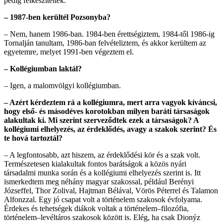
pedig felkészítettek.
– 1987-ben kerültél Pozsonyba?
– Nem, hanem 1986-ban. 1984-ben érettségiztem, 1984-től 1986-ig
Tornalján tanultam, 1986-ban felvételiztem, és akkor kerültem az
egyetemre, melyet 1991-ben végeztem el.
– Kollégiumban laktál?
– Igen, a malomvölgyi kollégiumban.
– Azért kérdeztem rá a kollégiumra, mert arra vagyok kíváncsi,
hogy első- és másodéves korotokban milyen baráti társaságok
alakultak ki. Mi szerint szerveződtek ezek a társaságok? A
kollégiumi elhelyezés, az érdeklődés, avagy a szakok szerint? És
te hová tartoztál?
– A legfontosabb, azt hiszem, az érdeklődési kör és a szak volt.
Természetesen kialakultak fontos barátságok a közös nyári
társadalmi munka során és a kollégiumi elhelyezés szerint is. Itt
ismerkedtem meg néhány magyar szakossal, például Berényi
Józseffel, Thor Zolival, Hajtman Bélával, Vörös Péterrel és Talamon
Alfonzzal. Egy jó csapat volt a történelem szakosok évfolyama.
Érdekes és tehetségek diákok voltak a történelem–filozófia,
történelem–levéltáros szakosok között is. Elég, ha csak Dionýz