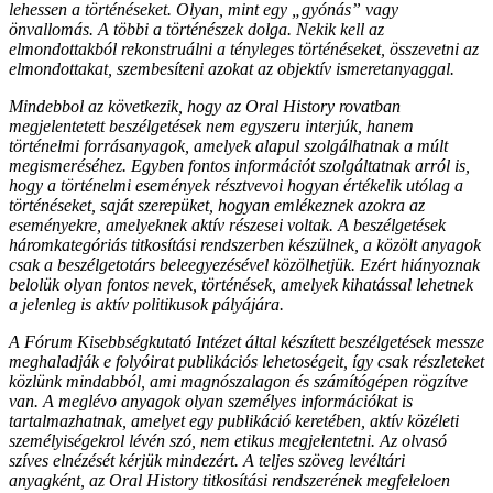
lehessen a történéseket. Olyan, mint egy „gyónás” vagy
önvallomás. A többi a történészek dolga. Nekik kell az
elmondottakból rekonstruálni a tényleges történéseket, összevetni az
elmondottakat, szembesíteni azokat az objektív ismeretanyaggal.
Mindebbol az következik, hogy az Oral History rovatban
megjelentetett beszélgetések nem egyszeru interjúk, hanem
történelmi forrásanyagok, amelyek alapul szolgálhatnak a múlt
megismeréséhez. Egyben fontos információt szolgáltatnak arról is,
hogy a történelmi események résztvevoi hogyan értékelik utólag a
történéseket, saját szerepüket, hogyan emlékeznek azokra az
eseményekre, amelyeknek aktív részesei voltak. A beszélgetések
háromkategóriás titkosítási rendszerben készülnek, a közölt anyagok
csak a beszélgetotárs beleegyezésével közölhetjük. Ezért hiányoznak
belolük olyan fontos nevek, történések, amelyek kihatással lehetnek
a jelenleg is aktív politikusok pályájára.
A Fórum Kisebbségkutató Intézet által készített beszélgetések messze
meghaladják e folyóirat publikációs lehetoségeit, így csak részleteket
közlünk mindabból, ami magnószalagon és számítógépen rögzítve
van. A meglévo anyagok olyan személyes információkat is
tartalmazhatnak, amelyet egy publikáció keretében, aktív közéleti
személyiségekrol lévén szó, nem etikus megjelentetni. Az olvasó
szíves elnézését kérjük mindezért. A teljes szöveg levéltári
anyagként, az Oral History titkosítási rendszerének megfeleloen