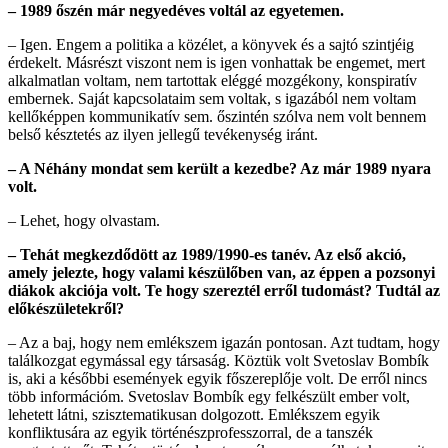
– 1989 őszén már negyedéves voltál az egyetemen.
– Igen. Engem a politika a közélet, a könyvek és a sajtó szintjéig
érdekelt. Másrészt viszont nem is igen vonhattak be engemet, mert
alkalmatlan voltam, nem tartottak eléggé mozgékony, konspiratív
embernek. Saját kapcsolataim sem voltak, s igazából nem voltam
kellőképpen kommunikatív sem. őszintén szólva nem volt bennem
belső késztetés az ilyen jellegű tevékenység iránt.
– A Néhány mondat sem került a kezedbe? Az már 1989 nyara
volt.
– Lehet, hogy olvastam.
– Tehát megkezdődött az 1989/1990-es tanév. Az első akció,
amely jelezte, hogy valami készülőben van, az éppen a pozsonyi
diákok akciója volt. Te hogy szereztél erről tudomást? Tudtál az
előkészületekről?
– Az a baj, hogy nem emlékszem igazán pontosan. Azt tudtam, hogy
találkozgat egymással egy társaság. Köztük volt Svetoslav Bombík
is, aki a későbbi események egyik főszereplője volt. De erről nincs
több információm. Svetoslav Bombík egy felkészült ember volt,
lehetett látni, szisztematikusan dolgozott. Emlékszem egyik
konfliktusára az egyik történészprofesszorral, de a tanszék