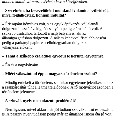
minden kutató számára elérheto lesz a közeljövoben.
– Szeretném, ha bevezetőként mondanál valamit a szüleidről,
mivel foglalkoztak, honnan indultál?
– Édesapám kőműves volt, s az egyik építkezési vállalatnál
dolgozott hosszú évekig, édesanyám pedig elárusítónő volt. A
szűkebb családhoz tartozott a nagybátyám is, aki az
államigazgatásban dolgozott. A nálam két évvel fiatalabb öcsém
pedig a párkányi papír- és cellulózgyárban dolgozik
villanyszerelőként.
– Tehát a szűkebb családból egyedül te kerültél egyetemre.
– Én és a nagybátyám.
– Miért választottad épp a magyar–történelem szakot?
– Mindig érdekelt a történelem, s amikor egyetemre jelentkeztem, ez
a szakpárosítás tűnt a legmegfelelőbbnek. A fő motivációt azonban a
történelem jelentette.
– A szlovák nyelv nem okozott problémát?
– Nem igazán, mivel akkor már jól tudtam szlovákul írni és beszélni
is. A passzív nyelvtudásom pedig már az általános iskola óta jó volt.