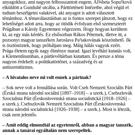
anyagokhoz, ami nagyon felbosszantott engem. Al¾beta Sopu¹ková
elküldött a Gunduliè utcába, a Párttörténeti Intézetbe, ahol végül el
tudtam beszélgetni valakivel, aki anyagot is adott választott
témámhoz. A témaválasztásban az is fontos szerepet játszott, hogy ez
lehetőséget adott arra, hogy az ötödik évfolyam első szemeszterét
Prágában a Károly Egyetemen végezzem. Hogy hogyan kerültem
ki, az egy más kérdés. Ez elsősorban Rákos Péternek, illetve itt, a
pozsonyi magyar tanszéken Jaroslava Pa¹iakovának köszönhető. ők
is ösztönöztek, hogy próbáljam meg. Máig hálás vagyok ezért.
Prága életem egyik nagy élménye marad. Igazi levéltári kutatás volt,
a Klementínumban, a pártlevéltárban kutattam. És persze a téma
nagyon érdekelt: a politikatörténet, a századvég és az
antiszemitizmus.
– A hivatalos neve mi volt ennek a pártnak?
– Sok neve volt a fennállása során. Volt Cseh Nemzeti Szociális Párt
(Èeská strana národnì sociální [1897–1918] – a szerk.), Csehszlovák
Szocialista Párt (Èeskoslovenská strana socialistická [1918–1926] –
a szerk.), Csehszlovák Nemzeti Szocialista Párt (Èeskoslovenská
strana národnì socialistická [1926–1938] – a szerk.). Most is létezik,
csak nem jelentős.
– Amit eddig elmondtál az egyetemről, abban a magyar tanszék,
annak a tanárai egyáltalán nem szerepeltek.