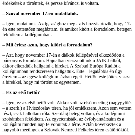
érdekeltek a történtek, és persze kíváncsi is voltam.
– Szóval november 17-én mulattatok.
– Igen, mulattunk. Az igazsághoz még az is hozzátartozik, hogy 17-
én este rettentően megfáztam, és amikor kitört a forradalom, betegen
feküdtem a kollégiumban.
– Mit értesz azon, hogy kitört a forradalom?
– Azt, hogy november 17-én a diákok fellépésével elkezdődött a
bársonyos forradalom. Hajnalban visszajöttünk a JAIK-bálból,
akkor elkezdtük hallgatni a híreket. A Szabad Európa Rádiót a
kollégiumban rendszeresen hallgattuk. Este – legalábbis én úgy
éreztem – az egész kollégium lázban égett. Hétfőn este jöttek vissza
a hírekkel, hogy mi történt az egyetemen.
– Ez az első hétfő?
– Igen, ez az első hétfő volt. Akkor volt az első meeting (nagygyűlés
– a szerk.) a Hviezdoslav téren, ha jól emlékszem. Azon sem vettem
részt, csak hallottam róla. Szerdáig beteg voltam, és a kollégiumi
szobámban feküdtem. Az egyetemisták, az évfolyamtársaim és a
kollégáim minden nap felvonultak a térre. Aztán következtek a
nagyobb meetingek a Szlovák Nemzeti Felkelés téren csütörtöktől.