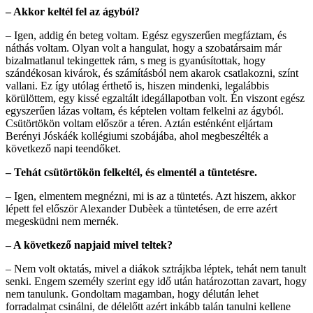
– Akkor keltél fel az ágyból?
– Igen, addig én beteg voltam. Egész egyszerűen megfáztam, és
náthás voltam. Olyan volt a hangulat, hogy a szobatársaim már
bizalmatlanul tekingettek rám, s meg is gyanúsítottak, hogy
szándékosan kivárok, és számításból nem akarok csatlakozni, színt
vallani. Ez így utólag érthető is, hiszen mindenki, legalábbis
körülöttem, egy kissé egzaltált idegállapotban volt. Én viszont egész
egyszerűen lázas voltam, és képtelen voltam felkelni az ágyból.
Csütörtökön voltam először a téren. Aztán esténként eljártam
Berényi Jóskáék kollégiumi szobájába, ahol megbeszélték a
következő napi teendőket.
– Tehát csütörtökön felkeltél, és elmentél a tüntetésre.
– Igen, elmentem megnézni, mi is az a tüntetés. Azt hiszem, akkor
lépett fel először Alexander Dubèek a tüntetésen, de erre azért
megesküdni nem mernék.
– A következő napjaid mivel teltek?
– Nem volt oktatás, mivel a diákok sztrájkba léptek, tehát nem tanult
senki. Engem személy szerint egy idő után határozottan zavart, hogy
nem tanulunk. Gondoltam magamban, hogy délután lehet
forradalmat csinálni, de délelőtt azért inkább talán tanulni kellene