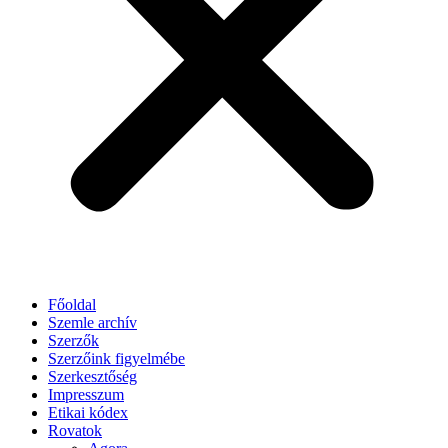
Főoldal
Szemle archív
Szerzők
Szerzőink figyelmébe
Szerkesztőség
Impresszum
Etikai kódex
Rovatok