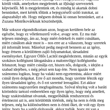
körüli viták, amelyeken megjelentek az ifjúsági szervezetek
képviselői. Mi is megjelentünk ott, és mindig ki akartak dobni
bennünket, mert kérték tőlünk a bejegyzésről szóló iratokat, az
alapszabályt stb. Hogy mégsem dobtak ki onnan bennünket, azt a
Zuzana Mistríkováéknak köszönhetjük.
Már sokszor elgondolkoztam azon, hogyan kerültem bele az
egészbe, hogy ez véletlenszerű volt-e, avagy sem. Ez ma már
teljesen mindegy, ám az, hogy miért érdekelt és miért csináltam,
miért csinálom akár most is – nos erre az a válaszom, hogy szeretek
jól informált lenni. Másrészt pedig megvolt bennem az az igény,
hogy értsem a körülöttem zajló folyamatokat, társadalmi
eseményeket. Egyszer Öllős Lacitól megkérdeztem, miután az egyik
szokásos kollégiumi látogatására a malomvölgyi kollégiumba
felutazott, hogy miért csinálja ezt, hiszen nős, dolgozik, s idejön a
szabad idejében, s még pénzt sem kap érte. Nem igazán volt
számomra logikus, hogy ha valaki nem egyetemista, akkor miért
csinál ilyen dolgokat. Erre ő azt mondta, hogy szerinte létezik egy
ilyen társadalmi igény, és ő ezt szeretné lereagálni. Ezt akkor
számomra nagyszerűen megfogalmazta. Szóval tényleg volt a baráti
körömhöz tartozó emberekben egy ilyen igény, hogy még amellett,
hogy szakirodalmat olvastak, megpróbálták rendszerezni és
értelmezni azt is, ami körülöttük történik, még ha nem is értik meg
teljesen, még ha különösebben nem is érinti őket, de volt egy ilyen
igény, hogy ha a sajtót elolvassák, akkor tudják, hogy mi van a