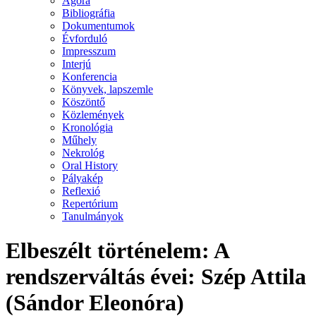
Agora
Bibliográfia
Dokumentumok
Évforduló
Impresszum
Interjú
Konferencia
Könyvek, lapszemle
Köszöntő
Közlemények
Kronológia
Műhely
Nekrológ
Oral History
Pályakép
Reflexió
Repertórium
Tanulmányok
Elbeszélt történelem: A
rendszerváltás évei: Szép Attila
(Sándor Eleonóra)