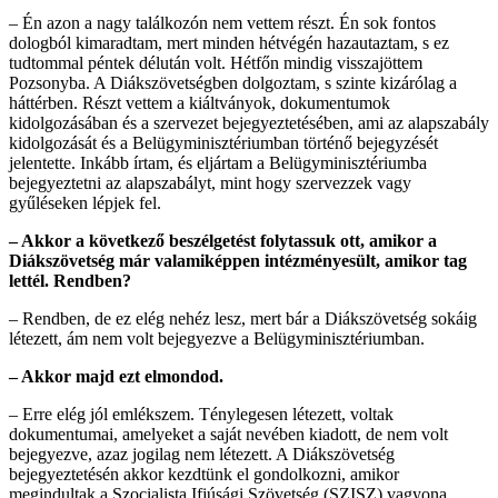
– Én azon a nagy találkozón nem vettem részt. Én sok fontos
dologból kimaradtam, mert minden hétvégén hazautaztam, s ez
tudtommal péntek délután volt. Hétfőn mindig visszajöttem
Pozsonyba. A Diákszövetségben dolgoztam, s szinte kizárólag a
háttérben. Részt vettem a kiáltványok, dokumentumok
kidolgozásában és a szervezet bejegyeztetésében, ami az alapszabály
kidolgozását és a Belügyminisztériumban történő bejegyzését
jelentette. Inkább írtam, és eljártam a Belügyminisztériumba
bejegyeztetni az alapszabályt, mint hogy szervezzek vagy
gyűléseken lépjek fel.
– Akkor a következő beszélgetést folytassuk ott, amikor a
Diákszövetség már valamiképpen intézményesült, amikor tag
lettél. Rendben?
– Rendben, de ez elég nehéz lesz, mert bár a Diákszövetség sokáig
létezett, ám nem volt bejegyezve a Belügyminisztériumban.
– Akkor majd ezt elmondod.
– Erre elég jól emlékszem. Ténylegesen létezett, voltak
dokumentumai, amelyeket a saját nevében kiadott, de nem volt
bejegyezve, azaz jogilag nem létezett. A Diákszövetség
bejegyeztetésén akkor kezdtünk el gondolkozni, amikor
megindultak a Szocialista Ifjúsági Szövetség (SZISZ) vagyona