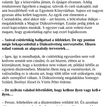
valamit. Így a könyvtárba jártam, és újságot olvastam. Addig
rendszeresen figyeltem a magyar, szlovák és cseh szaksajtót, már
ami hozzáférhető volt az Egyetemi Könyvtárban. Sajnos ezt nagyon
gyorsan abba kellett hagynom. Az egyik este elmentem a
Csemadokba, ahol akkor már – azt hiszem, a bölcsészkar diákjai –
megalakították a Magyar Diákszövetséget. Ezután pedig jöttek az
ezzel kapcsolatos munkák. S egyszer csak azon vettem észre
magam, hogy gyakorlatilag egész nap ezzel foglalkozom.
– Szóval csütörtökig hallgattad a többieket. De egy ponton
mégis bekapcsolódtál a Diákszövetség szervezésébe. Hiszen
nálad vannak az alapszabály-tervezetek…
– Igen, így is mondhatjuk, de csütörtökig egyszerűen nem volt
kedvem semmit sem csinálni, és azt hiszem, ebben az is
közrejátszott, hogy a kezdetkor nem voltam ott, például hétfőn az
egyetem dísztermében. Másként éltem meg az eseményeket, és
valószínűleg ez is okozta azt, hogy több időre volt szükségem, míg
aktív szereplővé váltam. A Diákszövetség megalakítása Somogyi
Szilárd, Berényi József és Vörös Péter érdeme.
– De nyilván valahol felvetődött, hogy kellene ilyen vagy kell-e
ilyen…
– Persze, feltehetően ott a díszteremben vetődött fel. Én azonban