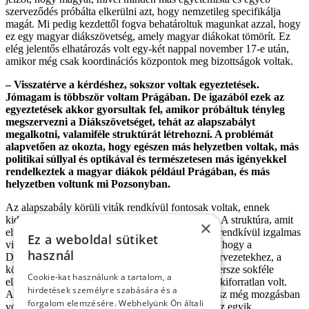
szerveződés próbálta elkerülni azt, hogy nemzetileg specifikálja
magát. Mi pedig kezdettől fogva behatároltuk magunkat azzal, hogy
ez egy magyar diákszövetség, amely magyar diákokat tömörít. Ez
elég jelentős elhatározás volt egy-két nappal november 17-e után,
amikor még csak koordinációs központok meg bizottságok voltak.
– Visszatérve a kérdéshez, sokszor voltak egyeztetések.
Jómagam is többször voltam Prágában. De igazából ezek az
egyeztetések akkor gyorsultak fel, amikor próbáltuk tényleg
megszervezni a Diákszövetséget, tehát az alapszabályt
megalkotni, valamiféle struktúrát létrehozni. A problémát
alapvetően az okozta, hogy egészen más helyzetben voltak, más
politikai súllyal és optikával és természetesen más igényekkel
rendelkeztek a magyar diákok például Prágában, és más
helyzetben voltunk mi Pozsonyban.
Az alapszabály körüli viták rendkívül fontosak voltak, ennek
kidolgozásába mindent beleadtunk, amit tudtunk. A struktúra, amit
×
elfogadtunk, s amire bejegyezték, nagyon sok és rendkívül izgalmas
Ez a weboldal sütiket
vitán ment át. Sok-sok kérdést meg kellett oldani, hogy a
használ
Diákszövetség tisztázni tudja a viszonyát más szervezetekhez, a
középiskolásokhoz, az egyetemista klubokhoz. Persze sokféle
Cookie-kat használunk a tartalom, a
elképzelés volt, és természetesen minden nagyon kiforratlan volt.
hirdetések személyre szabására és a
Amikor én otthagytam a Diákszövetséget, az egész még mozgásban
forgalom elemzésére. Webhelyünk Ön általi
volt. Ezután még két közgyűlésen vettem részt. Az egyik