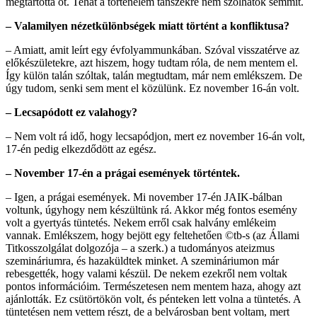
megtartotta őt. Tehát a történelem tanszékre nem szólhatok semmit.
– Valamilyen nézetkülönbségek miatt történt a konfliktusa?
– Amiatt, amit leírt egy évfolyammunkában. Szóval visszatérve az
előkészületekre, azt hiszem, hogy tudtam róla, de nem mentem el.
Így külön talán szóltak, talán megtudtam, már nem emlékszem. De
úgy tudom, senki sem ment el közülünk. Ez november 16-án volt.
– Lecsapódott ez valahogy?
– Nem volt rá idő, hogy lecsapódjon, mert ez november 16-án volt,
17-én pedig elkezdődött az egész.
– November 17-én a prágai események történtek.
– Igen, a prágai események. Mi november 17-én JAIK-bálban
voltunk, úgyhogy nem készültünk rá. Akkor még fontos esemény
volt a gyertyás tüntetés. Nekem erről csak halvány emlékeim
vannak. Emlékszem, hogy bejött egy feltehetően ©tb-s (az Állami
Titkosszolgálat dolgozója – a szerk.) a tudományos ateizmus
szemináriumra, és hazaküldtek minket. A szemináriumon már
rebesgették, hogy valami készül. De nekem ezekről nem voltak
pontos információim. Természetesen nem mentem haza, ahogy azt
ajánlották. Ez csütörtökön volt, és pénteken lett volna a tüntetés. A
tüntetésen nem vettem részt, de a belvárosban bent voltam, mert