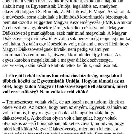
ebben nem vettem részt. Amikor ez történt, azokban a napokban
alakult meg az Egyetemisták Uniója, legalábbis az, amelyben
elkezdett dolgozni S. Bombík, Z. Mistríková, F. Vagaè. Sztrájkoltak
a művészek, sorra alakultak a különböző koordinációs bizottságok,
bemutatkozott a Független Magyar Kezdeményezés (FMK). Amikor
én elkezdtem a gyűlésekre járni, s kezdtem részt venni a Magyar
Diákszövetség munkájában, ezek már mind megvoltak. A Magyar
Diákszövetség már kész tény volt, csak persze még rengeteg munka
volt hátra. Az talán egy lépéselőny volt, már ami a nevet illeti, hogy
Magyar Diákszövetségnek hívták, nem pedig valamilyen
koordinációs centrumnak, hiszen akkor mindent így hívtak. Az
egyes karokon megalakultak a magyar diákok szövetségei,
szervezetei, aztán később klubok lettek belőlük, önállósodtak.
– Létrejött tehát számos koordinációs bizottság, megalakult
többek között az Egyetemisták Uniója. Hogyan támadt az az
ötlet, hogy külön Magyar Diákszövetséget kell alakítani, miért
volt erre szükség? Nem voltak erről viták?
– Természetesen voltak viták, de azt igazán nem tudom, kinek az
ötlete volt ez. Az biztos, hogy nem az enyém. Egyesek számára az
volt a fontos, hogy magyar, mások azt hangsúlyozták, hogy
diákszövetség. Akkoriban olyan volt a hangulat, hogy voltak
olyanok is az első hónapokban, akiket ez zavart, mondván, hogy
miért kell külön Magyar Diákszövetség, miért nem lehetnek a