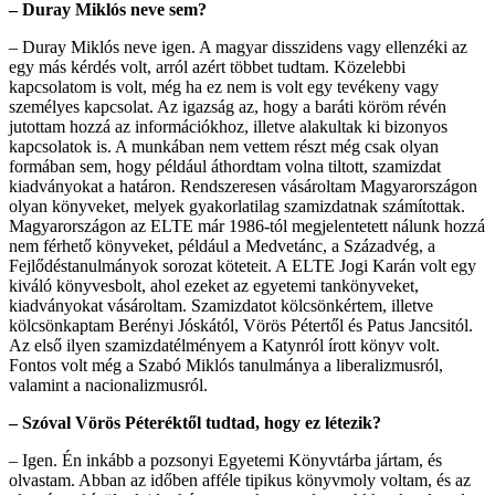
– Duray Miklós neve sem?
– Duray Miklós neve igen. A magyar disszidens vagy ellenzéki az
egy más kérdés volt, arról azért többet tudtam. Közelebbi
kapcsolatom is volt, még ha ez nem is volt egy tevékeny vagy
személyes kapcsolat. Az igazság az, hogy a baráti köröm révén
jutottam hozzá az információkhoz, illetve alakultak ki bizonyos
kapcsolatok is. A munkában nem vettem részt még csak olyan
formában sem, hogy például áthordtam volna tiltott, szamizdat
kiadványokat a határon. Rendszeresen vásároltam Magyarországon
olyan könyveket, melyek gyakorlatilag szamizdatnak számítottak.
Magyarországon az ELTE már 1986-tól megjelentetett nálunk hozzá
nem férhető könyveket, például a Medvetánc, a Századvég, a
Fejlődéstanulmányok sorozat köteteit. A ELTE Jogi Karán volt egy
kiváló könyvesbolt, ahol ezeket az egyetemi tankönyveket,
kiadványokat vásároltam. Szamizdatot kölcsönkértem, illetve
kölcsönkaptam Berényi Jóskától, Vörös Pétertől és Patus Jancsitól.
Az első ilyen szamizdatélményem a Katynról írott könyv volt.
Fontos volt még a Szabó Miklós tanulmánya a liberalizmusról,
valamint a nacionalizmusról.
– Szóval Vörös Péteréktől tudtad, hogy ez létezik?
– Igen. Én inkább a pozsonyi Egyetemi Könyvtárba jártam, és
olvastam. Abban az időben afféle tipikus könyvmoly voltam, és az