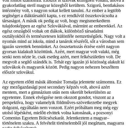
volt fontos számomra. Először is szlovák közegben voltam, ahová a
gyakorlatilag steril magyar közegből kerültem. Szigorú, bentlakásos
intézmény volt, s nagyon sokat kellett tanulni. Az ember a legtöbb
segítséget a diáktársaitól kapta, s ez rendkívül összekovácsolta a
társaságot. A másik ok pedig az volt, hogy megismerkedtem
tulajdonképpen az egész Szlovákiával, mármint az emberekkel. Az
egész országból voltak ott diákok, különböző társadalmi
osztályokból és természetesen különféle nemzetiségűek. Nagy volt a
nyomás mind az iskola, mind a tanárok részéről, sőt a városban sem
igazán szerettek bennünket. Az összetartozás érzése ezért nagyon
gyorsan kialakult közöttünk. Azért, mert magyar volt valaki, még
senki nem nézte le, csak esetleg azért, mert felkészületlen volt. De
megvolt a segítő szándék is. Tehát egy igazán jó közösség alakult ki
szlovákok és magyarok között. Pedig nagyon nehezen beszéltem
először szlovákul.
Az egyetem előtti másik állomást Tornalja jelentette számomra. Ez
egy mezőgazdasági post secondary képzés volt, ahová azért
mentem, mert a gimnázium után nem sikerült bekerülnöm az
egyetemre. Ennek elvégzése nem okozott gondot, viszont az a
perspektíva, hogy valamelyik földműves-szövetkezetbe megyek
dolgozni, egyáltalán nem vonzott. Ezért próbáltam meg még egy
utolsó lépésként, mielőtt elvittek volna katonának, a pozsonyi
Comenius Egyetem Bölcsészkarát. Jelentkeztem a magyar–
történelem szakra. A felvételit történelemből jól megírtam, magyarra