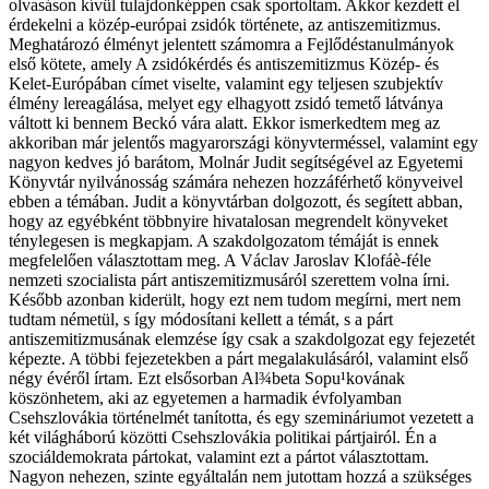
olvasáson kívül tulajdonképpen csak sportoltam. Akkor kezdett el
érdekelni a közép-európai zsidók története, az antiszemitizmus.
Meghatározó élményt jelentett számomra a Fejlődéstanulmányok
első kötete, amely A zsidókérdés és antiszemitizmus Közép- és
Kelet-Európában címet viselte, valamint egy teljesen szubjektív
élmény lereagálása, melyet egy elhagyott zsidó temető látványa
váltott ki bennem Beckó vára alatt. Ekkor ismerkedtem meg az
akkoriban már jelentős magyarországi könyvterméssel, valamint egy
nagyon kedves jó barátom, Molnár Judit segítségével az Egyetemi
Könyvtár nyilvánosság számára nehezen hozzáférhető könyveivel
ebben a témában. Judit a könyvtárban dolgozott, és segített abban,
hogy az egyébként többnyire hivatalosan megrendelt könyveket
ténylegesen is megkapjam. A szakdolgozatom témáját is ennek
megfelelően választottam meg. A Václav Jaroslav Klofáè-féle
nemzeti szocialista párt antiszemitizmusáról szerettem volna írni.
Később azonban kiderült, hogy ezt nem tudom megírni, mert nem
tudtam németül, s így módosítani kellett a témát, s a párt
antiszemitizmusának elemzése így csak a szakdolgozat egy fejezetét
képezte. A többi fejezetekben a párt megalakulásáról, valamint első
négy évéről írtam. Ezt elsősorban Al¾beta Sopu¹kovának
köszönhetem, aki az egyetemen a harmadik évfolyamban
Csehszlovákia történelmét tanította, és egy szemináriumot vezetett a
két világháború közötti Csehszlovákia politikai pártjairól. Én a
szociáldemokrata pártokat, valamint ezt a pártot választottam.
Nagyon nehezen, szinte egyáltalán nem jutottam hozzá a szükséges