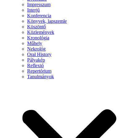
Impresszum
Interjú
Konferencia
Könyvek, lapszemle
Köszöntő
Közlemények
Kronológia
Műhely
Nekrológ
Oral History
Pályakép
Reflexió
Repertórium
Tanulmányok