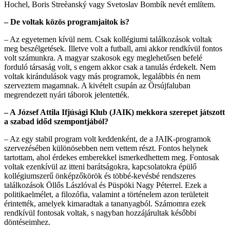
Hochel, Boris Streèanský vagy Svetoslav Bombík nevét említem.
– De voltak közös programjaitok is?
– Az egyetemen kívül nem. Csak kollégiumi találkozások voltak
meg beszélgetések. Illetve volt a futball, ami akkor rendkívül fontos
volt számunkra. A magyar szakosok egy meglehetősen befelé
forduló társaság volt, s engem akkor csak a tanulás érdekelt. Nem
voltak kirándulások vagy más programok, legalábbis én nem
szerveztem magamnak. A kivételt csupán az Örsújfaluban
megrendezett nyári táborok jelentették.
– A József Attila Ifjúsági Klub (JAIK) mekkora szerepet játszott
a szabad időd szempontjából?
– Az egy stabil program volt keddenként, de a JAIK-programok
szervezésében különösebben nem vettem részt. Fontos helynek
tartottam, ahol érdekes emberekkel ismerkedhettem meg. Fontosak
voltak ezenkívül az itteni barátságokra, kapcsolatokra épülő
kollégiumszerű önképzőkörök és többé-kevésbé rendszeres
találkozások Öllős Lászlóval és Püspöki Nagy Péterrel. Ezek a
politikaelmélet, a filozófia, valamint a történelem azon területeit
érintették, amelyek kimaradtak a tananyagból. Számomra ezek
rendkívül fontosak voltak, s nagyban hozzájárultak későbbi
döntéseimhez.