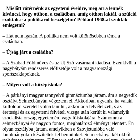
– Mielőtt rátérnénk az egyetemi éveidre, még arra lennék
kíváncsi, hogy otthon, a családban, amíg otthon laktál, a szüleid
szoktak-e a politikáról beszélgetni? Például 1968-at szokták
emlegetni?
– Hát nem igazán. A politika nem volt különösebben téma a
családban.
– Újság járt a családba?
– A Szabad Földműves és az Új Szó vasárnapi kiadása. Ezenkívül a
nagybátyám rendszeres előfizetője volt a magyarországi
sportszaklapoknak.
– Milyen volt a középiskola?
– A párkányi magyar tannyelvű gimnáziumba jártam, ám a negyedik
osztályt Selmecbányán végeztem el. Akkoriban ugyanis, ha valaki
külföldön szeretett volna tanulni, akkor oda felvételizett, s az
érettségi és az egyetemi felvételi vizsga után került ki valamelyik
szocialista ország egyetemére vagy főiskolájára. Számomra a
selmecbányai év nagyon fontos, meghatározó élményt jelentett. Én
olyan osztályba jártam, amelyikben a Szovjetunióba való
tanulmányokra készítettek fel bennünket. Selmecbánya két okból