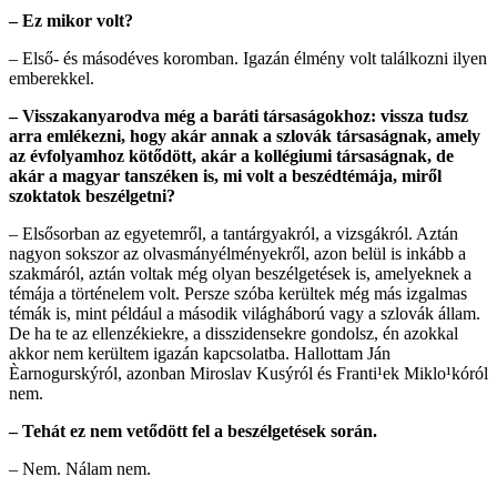
– Ez mikor volt?
– Első- és másodéves koromban. Igazán élmény volt találkozni ilyen
emberekkel.
– Visszakanyarodva még a baráti társaságokhoz: vissza tudsz
arra emlékezni, hogy akár annak a szlovák társaságnak, amely
az évfolyamhoz kötődött, akár a kollégiumi társaságnak, de
akár a magyar tanszéken is, mi volt a beszédtémája, miről
szoktatok beszélgetni?
– Elsősorban az egyetemről, a tantárgyakról, a vizsgákról. Aztán
nagyon sokszor az olvasmányélményekről, azon belül is inkább a
szakmáról, aztán voltak még olyan beszélgetések is, amelyeknek a
témája a történelem volt. Persze szóba kerültek még más izgalmas
témák is, mint például a második világháború vagy a szlovák állam.
De ha te az ellenzékiekre, a disszidensekre gondolsz, én azokkal
akkor nem kerültem igazán kapcsolatba. Hallottam Ján
Èarnogurskýról, azonban Miroslav Kusýról és Franti¹ek Miklo¹kóról
nem.
– Tehát ez nem vetődött fel a beszélgetések során.
– Nem. Nálam nem.