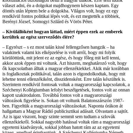
koordinációs bizottságon belül a magyar diákok. Erre sem tudok
választ adni, én a dolgokat majdhogynem készen kaptam. Egy
döntés után léptem bele a dolgokba. Világos volt, hogy ez egy
rendkívül fontos politikai lépés volt, és ezt megtették a többiek,
Berényi József, Somogyi Szilárd és Vörös Péter.
– Kívülállóként hogyan láttad, miért éppen ezek az emberek
kerültek az egész szerveződés élére?
– Egyrészt – s ez most talán kissé fellengzősen hangzik – ha
valakinek valami kis elképzelése is volt arról, hogy mi folyik
körülöttünk, mit jelent ez az egész, és hogy főleg mit kell tenni,
akkor azok éppen mi voltunk. Azt hiszem, meghatározó volt, hogy
ők kapcsolatban álltak a magyar ellenzékiekkel. Akik már korábban
is foglalkoztak politikával, talán azon is elgondolkodtak, hogy mit
lehetne tenni ellenzékiként, disszidensként. Erre talán készültek is.
Szerintem rendkívül fontosak voltak a magyarországi kapcsolatok, a
Széchenyi Kollégiumban lefolyt beszélgetések, fontos volt az onnan
kapott szakirodalom. Továbbá fontos volt a magyarországi
változások figyelése is. Sokan ott voltunk Balatonszárszón 1987-
ben. Figyeltük a magyarországi változásokat. Naponta órákon át
hallgattam a Magyar Rádió publicisztikai adásait. Olvastam a sajtót.
Az is igaz viszont, hogy szinte semmit sem tudtam a szlovák
ellenzékiekről. Sokkal nagyobb hatással voltak rám a magyarországi
egyetemi kiadványok, sokkal jobban hatott rám az az egyetemi
közeg, amellyel érintkeztünk. A Széchenyi Kollégiumba Németh