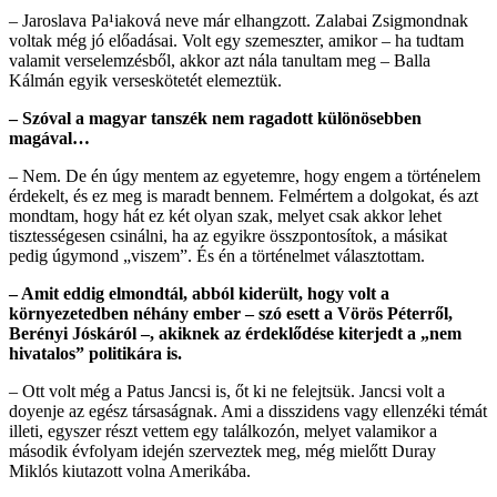
– Jaroslava Pa¹iaková neve már elhangzott. Zalabai Zsigmondnak
voltak még jó előadásai. Volt egy szemeszter, amikor – ha tudtam
valamit verselemzésből, akkor azt nála tanultam meg – Balla
Kálmán egyik verseskötetét elemeztük.
– Szóval a magyar tanszék nem ragadott különösebben
magával…
– Nem. De én úgy mentem az egyetemre, hogy engem a történelem
érdekelt, és ez meg is maradt bennem. Felmértem a dolgokat, és azt
mondtam, hogy hát ez két olyan szak, melyet csak akkor lehet
tisztességesen csinálni, ha az egyikre összpontosítok, a másikat
pedig úgymond „viszem”. És én a történelmet választottam.
– Amit eddig elmondtál, abból kiderült, hogy volt a
környezetedben néhány ember – szó esett a Vörös Péterről,
Berényi Jóskáról –, akiknek az érdeklődése kiterjedt a „nem
hivatalos” politikára is.
– Ott volt még a Patus Jancsi is, őt ki ne felejtsük. Jancsi volt a
doyenje az egész társaságnak. Ami a disszidens vagy ellenzéki témát
illeti, egyszer részt vettem egy találkozón, melyet valamikor a
második évfolyam idején szerveztek meg, még mielőtt Duray
Miklós kiutazott volna Amerikába.