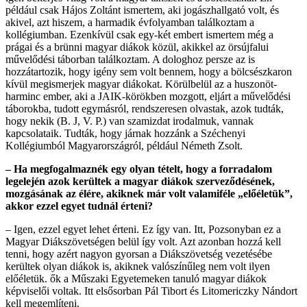
például csak Hájos Zoltánt ismertem, aki jogászhallgató volt, és
akivel, azt hiszem, a harmadik évfolyamban találkoztam a
kollégiumban. Ezenkívül csak egy-két embert ismertem még a
prágai és a brünni magyar diákok közül, akikkel az örsújfalui
művelődési táborban találkoztam. A dologhoz persze az is
hozzátartozik, hogy igény sem volt bennem, hogy a bölcsészkaron
kívül megismerjek magyar diákokat. Körülbelül az a huszonöt-
harminc ember, aki a JAIK-körökben mozgott, eljárt a művelődési
táborokba, tudott egymásról, rendszeresen olvastak, azok tudták,
hogy nekik (B. J, V. P.) van szamizdat irodalmuk, vannak
kapcsolataik. Tudták, hogy járnak hozzánk a Széchenyi
Kollégiumból Magyarországról, például Németh Zsolt.
– Ha megfogalmaznék egy olyan tételt, hogy a forradalom
legelején azok kerültek a magyar diákok szerveződésének,
mozgásának az élére, akiknek már volt valamiféle „előéletük”,
akkor ezzel egyet tudnál érteni?
– Igen, ezzel egyet lehet érteni. Ez így van. Itt, Pozsonyban ez a
Magyar Diákszövetségen belül így volt. Azt azonban hozzá kell
tenni, hogy azért nagyon gyorsan a Diákszövetség vezetésébe
kerültek olyan diákok is, akiknek valószínűleg nem volt ilyen
előéletük. ők a Műszaki Egyetemeken tanuló magyar diákok
képviselői voltak. Itt elsősorban Pál Tibort és Litomericzky Nándort
kell megemlíteni.