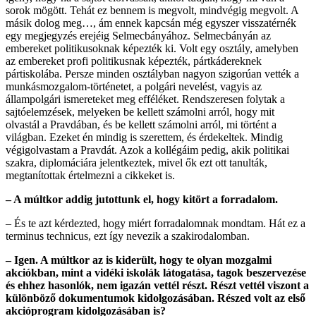
sorok mögött. Tehát ez bennem is megvolt, mindvégig megvolt. A
másik dolog meg…, ám ennek kapcsán még egyszer visszatérnék
egy megjegyzés erejéig Selmecbányához. Selmecbányán az
embereket politikusoknak képezték ki. Volt egy osztály, amelyben
az embereket profi politikusnak képezték, pártkádereknek
pártiskolába. Persze minden osztályban nagyon szigorúan vették a
munkásmozgalom-történetet, a polgári nevelést, vagyis az
állampolgári ismereteket meg efféléket. Rendszeresen folytak a
sajtóelemzések, melyeken be kellett számolni arról, hogy mit
olvastál a Pravdában, és be kellett számolni arról, mi történt a
világban. Ezeket én mindig is szerettem, és érdekeltek. Mindig
végigolvastam a Pravdát. Azok a kollégáim pedig, akik politikai
szakra, diplomáciára jelentkeztek, mivel ők ezt ott tanulták,
megtanítottak értelmezni a cikkeket is.
– A múltkor addig jutottunk el, hogy kitört a forradalom.
– És te azt kérdezted, hogy miért forradalomnak mondtam. Hát ez a
terminus technicus, ezt így nevezik a szakirodalomban.
– Igen. A múltkor az is kiderült, hogy te olyan mozgalmi
akciókban, mint a vidéki iskolák látogatása, tagok beszervezése
és ehhez hasonlók, nem igazán vettél részt. Részt vettél viszont a
különböző dokumentumok kidolgozásában. Részed volt az első
akcióprogram kidolgozásában is?