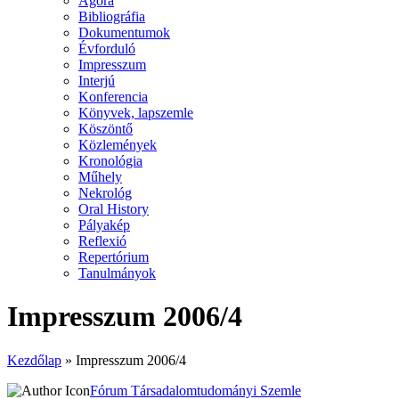
Agora
Bibliográfia
Dokumentumok
Évforduló
Impresszum
Interjú
Konferencia
Könyvek, lapszemle
Köszöntő
Közlemények
Kronológia
Műhely
Nekrológ
Oral History
Pályakép
Reflexió
Repertórium
Tanulmányok
Impresszum 2006/4
Kezdőlap
»
Impresszum 2006/4
Fórum Társadalomtudományi Szemle