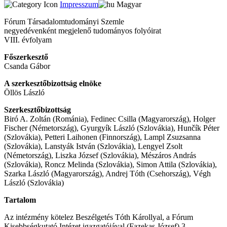
Impresszum
Magyar
Fó­rum Tár­sa­da­lom­tu­do­má­nyi Szem­le
negyedévenként megjelenő tu­do­má­nyos fo­lyó­ira­t
VIII. évfolyam
Főszerkesztő
Csanda Gábor
A szerkesztőbizottság elnöke
Öllös László
Szer­kesz­tő­bi­zott­ság
Biró A. Zoltán (Románia), Fedinec Csilla (Magyarország), Holger
Fischer (Németország), Gyurgyík László (Szlovákia), Hunčík Péter
(Szlovákia), Petteri Laihonen (Finnország), Lampl Zsuzsanna
(Szlovákia), Lanstyák István (Szlovákia), Lengyel Zsolt
(Németország), Liszka József (Szlovákia), Mészáros András
(Szlovákia), Roncz Melinda (Szlovákia), Simon Attila (Szlovákia),
Szarka László (Magyarország), Andrej Tóth (Csehország), Végh
László (Szlovákia)
Tar­ta­lom
Az intézmény kötelez Beszélgetés Tóth Károllyal, a Fórum
Kisebbségkutató Intézet igazgatójával (Fazekas József) 3