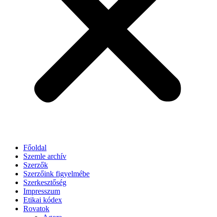
Főoldal
Szemle archív
Szerzők
Szerzőink figyelmébe
Szerkesztőség
Impresszum
Etikai kódex
Rovatok