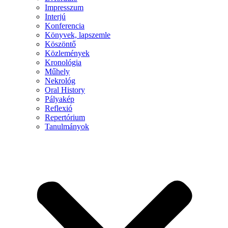
Impresszum
Interjú
Konferencia
Könyvek, lapszemle
Köszöntő
Közlemények
Kronológia
Műhely
Nekrológ
Oral History
Pályakép
Reflexió
Repertórium
Tanulmányok