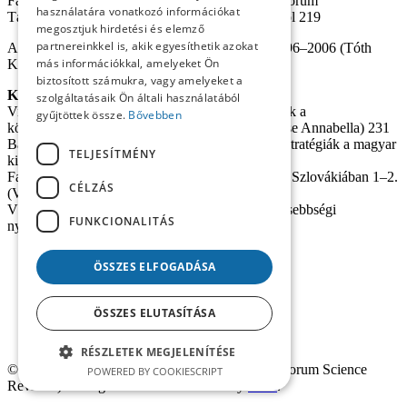
Fazekas József Kisebbség – tudományosság. A Fórum
használatára vonatkozó információkat
Társadalomtudományi Szemle nyolc évfolyamáról 219
megosztjuk hirdetési és elemző
partnereinkkel is, akik egyesíthetik azokat
A Fórum Kisebbségkutató Intézet publikációi 1996–2006 (Tóth
más információkkal, amelyeket Ön
Károly) 223
biztosított számukra, vagy amelyeket a
Könyvek
szolgáltatásaik Ön általi használatából
Viga Gyula (szerk.): Nagytárkány I. Tanulmányok a
gyűjtöttek össze.
Bővebben
községtelepüléstörténetéhez és néprajzához (Gecse Annabella) 231
Bárdi Nándor–Simon Attila (szerk.): Integrációs stratégiák a magyar
TELJESÍTMÉNY
kisebbségek történetében (Vajda Barnabás) 232
Fazekas József–Hunèík Péter (szerk.): Magyarok Szlovákiában 1–2.
CÉLZÁS
(Vajda Barnabás) 234
Vörös Ferenc (szerk.): Regionális dialektusok, kisebbségi
FUNKCIONALITÁS
nyelvhasználat (Presinszky Károly) 236
ÖSSZES ELFOGADÁSA
ÖSSZES ELUTASÍTÁSA
RÉSZLETEK MEGJELENÍTÉSE
© 2025
Fórum Társadalomtudományi Szemle
(
Forum Science
POWERED BY COOKIESCRIPT
Reviews
). All rights reserved. Website by
Pixel
.