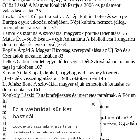
Öllös László A Magyar Koalíció Pártja a 2006-os parlamenti
választások után 25
Liszka József Két part között… A népi kultúra helye és szerepe
Európa egyik ütközési zónájában. Népi kultúra, nemzeti jelleg,
interetnikus kapcsolatok 37
Lampl Zsuzsanna A szlovákiai magyarok politikai identitása 55
Matus Éva–Sebő Beáta–Végh Annamária A Bibliotheca Hungarica
dokumentációs tevékenysége 69
Popély Árpád A Magyar Bizottság szerepvállalása az Új Szó és a
Csemadok megalapításában 83
Lelkes Gábor Területi egyenlőtlenségek Dél-Szlovákiában az uniós
tagság tükrében 107
Simon Attila Síppal, dobbal, nagybőgővel – avagy kísérlet a
„Felvidék visszafoglalására” 1938. október 5-én 145
L. Juhász Ilona A szlovákiai magyar tájak temetőinek kutatása és
dokumentálása 161
Konkoly László Tartalomfejlesztés és internetes tartalmak. A Fórum
Intézet adatbázisai 169
×
Hunèík Péter Interetnikus tréningek pszichodramatikus
Ez a weboldal sütiket
módszerekkel 179
használ
Bagin Árpád Egy új néprajzi jelenség Kelet-Közép-Európában? A
Halloween és a tökbábukészítés egy kisalföldi településen, Ógyallán
Cookie-kat használunk a tartalom, a
195
hirdetések személyre szabására és a
Kusy Ferenc A Fórum Intézet és a digitalizálás 211
forgalom elemzésére. Webhelyünk Ön általi