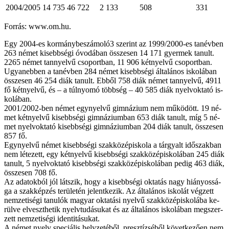
2004/2005
14 735
46 722
2 133
508
331
For­rás: www.om.hu.
Egy 2004-es kor­mánybeszá­moló3 sze­rint az 1999/2000-es tan­év­ben
263 né­met ki­sebb­sé­gi óvo­dá­ban ös­­sze­sen 14 171 gyer­mek ta­nult.
2265 né­met tan­nyel­vű cso­port­ban, 11 906 két­nyel­vű cso­port­ban.
Ugyan­eb­ben a tan­év­ben 284 né­met ki­sebb­sé­gi ál­ta­lá­nos is­ko­lá­ban
ös­­sze­sen 46 254 di­ák ta­nult. Eb­ből 758 di­ák né­met tan­nyel­vű, 4911
fő két­nyel­vű, és – a túl­nyo­mó több­ség – 40 585 di­ák nyelv­ok­ta­tó is­
ko­lá­ban.
2001/2002-ben né­met egy­nyel­vű gim­ná­zi­um nem mű­kö­dött. 19 né­
met két­nyel­vű ki­sebb­sé­gi gim­ná­zi­um­ban 653 di­ák ta­nult, míg 5 né­
met nyelv­ok­ta­tó ki­sebb­sé­gi gim­ná­zi­um­ban 204 di­ák ta­nult, ös­­sze­sen
857 fő.
Egy­nyel­vű né­met ki­sebb­sé­gi szak­kö­zép­is­ko­la a tár­gyalt idő­szak­ban
nem lé­te­zett, egy két­nyel­vű ki­sebb­sé­gi szak­kö­zép­is­ko­lá­ban 245 di­ák
ta­nult, 5 nyelv­ok­ta­tó ki­sebb­sé­gi szak­kö­zép­is­ko­lá­ban pe­dig 463 di­ák,
ös­­sze­sen 708 fő.
Az ada­tok­ból jól lát­szik, hogy a ki­sebb­sé­gi ok­ta­tás nagy hi­á­nyos­sá­
ga a szak­kép­zés te­rü­le­tén je­lent­ke­zik. Az ál­ta­lá­nos is­ko­lát vég­zett
nem­ze­ti­sé­gi ta­nu­lók ma­gyar ok­ta­tá­si nyel­vű szak­kö­zép­is­ko­lá­ba ke­
rül­ve el­veszt­he­tik nyelv­tu­dá­su­kat és az ál­ta­lá­nos is­ko­lá­ban meg­szer­
zett nem­ze­ti­sé­gi iden­ti­tá­su­kat.
A né­met nyelv spe­ci­á­lis hely­ze­té­ből, presz­tí­zsé­ből kö­vet­ke­ző­en nem