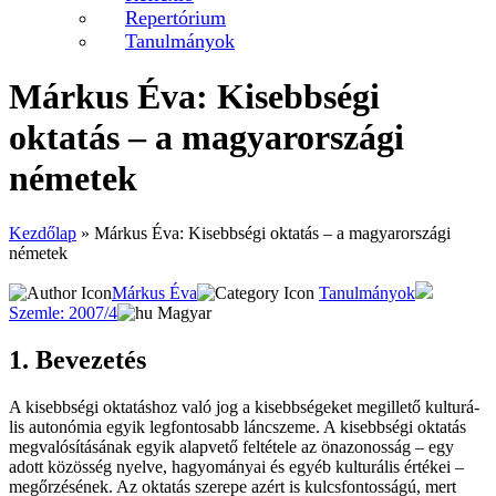
Repertórium
Tanulmányok
Márkus Éva: Kisebbségi
oktatás – a magyarországi
németek
Kezdőlap
»
Márkus Éva: Kisebbségi oktatás – a magyarországi
németek
Márkus Éva
Tanulmányok
Szemle: 2007/4
Magyar
1. Be­ve­ze­tés
A ki­sebb­sé­gi ok­ta­tás­hoz va­ló jog a ki­sebb­sé­ge­ket meg­il­le­tő kul­tu­rá­
lis au­to­nó­mia egyik leg­fon­to­sabb lánc­sze­me. A ki­sebb­sé­gi ok­ta­tás
meg­va­ló­sí­tá­sá­nak egyik alap­ve­tő fel­té­te­le az ön­azo­nos­ság – egy
adott kö­zös­ség nyel­ve, ha­gyo­má­nyai és egyéb kul­tu­rá­lis ér­té­kei –
meg­őr­zé­sé­nek. Az ok­ta­tás sze­re­pe azért is kulcs­fon­tos­sá­gú, mert