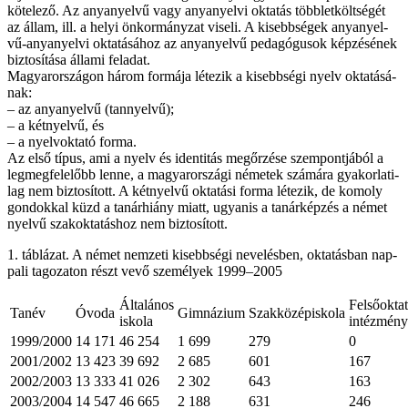
kö­te­le­ző. Az anya­nyel­vű vagy anya­nyel­vi ok­ta­tás több­let­költ­sé­gét
az ál­lam, ill. a he­lyi ön­kor­mány­zat vi­se­li. A ki­sebb­sé­gek anya­nyel­
vű-anya­nyel­vi ok­ta­tá­sá­hoz az anya­nyel­vű pe­da­gó­gu­sok kép­zé­sé­nek
biz­to­sí­tá­sa ál­la­mi fel­adat.
Ma­gyar­or­szá­gon há­rom for­má­ja lé­te­zik a ki­sebb­sé­gi nyelv ok­ta­tá­sá­
nak:
– az anya­nyel­vű (tan­nyel­vű);
– a két­nyel­vű, és
– a nyelv­ok­ta­tó for­ma.
Az el­ső tí­pus, ami a nyelv és iden­ti­tás meg­őr­zé­se szem­pont­já­ból a
leg­meg­fe­le­lőbb len­ne, a ma­gyar­or­szá­gi né­me­tek szá­má­ra gya­kor­la­ti­
lag nem biz­to­sí­tott. A két­nyel­vű ok­ta­tá­si for­ma lé­te­zik, de ko­moly
gon­dok­kal küzd a ta­nár­hi­ány mi­att, ugyan­is a ta­nár­kép­zés a né­met
nyel­vű szak­ok­ta­tás­hoz nem biz­to­sí­tott.
1. táb­lá­zat. A né­met nem­ze­ti ki­sebb­sé­gi ne­ve­lés­ben, ok­ta­tás­ban nap­
pa­li ta­go­za­ton részt ve­vő sze­mé­lyek 1999–2005
Általános
Felsőoktat
Tanév
Óvoda
Gimnázium
Szakközépiskola
iskola
intézmén
1999/2000
14 171
46 254
1 699
279
0
2001/2002
13 423
39 692
2 685
601
167
2002/2003
13 333
41 026
2 302
643
163
2003/2004
14 547
46 665
2 188
631
246