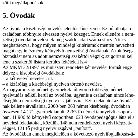
zöt­ti meg­ál­la­po­dá­sok.
5. Óvo­dák
Az óvo­da a ki­sebb­sé­gi ne­ve­lés je­len­tős lánc­sze­me. Ez pó­tol­hat­ja a
csa­lád­ban több­nyi­re el­ve­szett nyel­vi kö­ze­get. En­nek el­le­né­re a nem­
ze­ti­sé­gi óvo­dai ne­ve­lés­nek még szak­fel­ada­ti szá­ma sinc­s. Nincs
meg­ha­tá­roz­va, hogy mi­lyen mi­nő­sé­gi kri­té­ri­u­mok men­tén ne­vez­he­ti
ma­gát egy in­téz­mény két­nyel­vű nem­ze­ti­sé­gi óvo­dá­nak. A mi­nő­ség­
biz­to­sí­tást nem az adott nem­ze­ti­ség szak­ér­tői vég­zik; szi­go­rí­ta­ni kel­
le­ne a szak­ér­tői lis­tá­ra ke­rü­lés fel­tét­ele­it is.4
Az MKM 32/1997-es mi­nisz­te­ri ren­de­le­te két ne­ve­lé­si for­mát en­ge­
dé­lyez a ki­sebb­sé­gi óvo­dák­ban:
– a két­nyel­vű ne­ve­lést, ill.
– a ki­zá­ró­lag a ki­sebb­sé­gi nyel­ven tör­té­nő ne­ve­lést.
A ma­gyar­or­szá­gi né­met gyer­me­kek túl­nyo­mó több­sé­ge né­met
nyelv­tu­dás nél­kül ke­rül az óvo­dá­ba, ugyan­is a csa­lád­ban nincs le­he­
tő­sé­gük a nem­ze­ti­sé­gi nyelv el­sa­já­tí­tá­sá­ra. Ezt a fel­ada­tot az óvo­dá­
nak kel­le­ne át­vál­lal­nia. 2000-ben 263 né­met ki­sebb­sé­gi óvo­dá­ban
ös­­sze­sen 14 171 gyer­mek ta­nult: 2265 fő né­met tan­nyel­vű cso­port­
ban, 11 906 fő két­nyel­vű cso­port­ban. 623 óvo­da­pe­da­gó­gus lát­ta el a
ne­ve­lé­si fel­ada­to­kat, kö­zü­lük 148 nem ren­del­ke­zett nyel­vi kép­zett­
ség­gel, 121 fő pe­dig nyelv­vizs­gá­val „ta­ní­tott”.
Az óvo­dák­ban en­nek meg­fe­le­lő­en a kö­vet­ke­ző nyel­vi­fog­lal­ko­zás-tí­