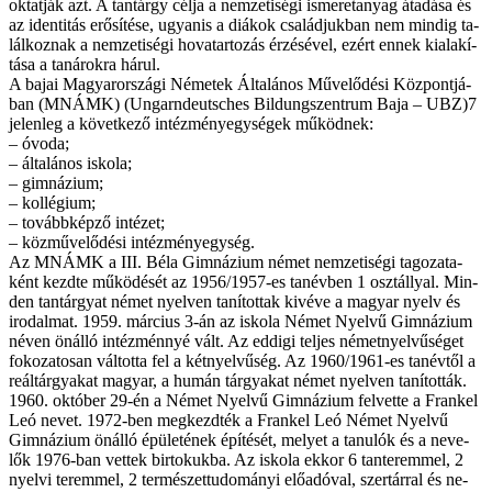
ok­tat­ják azt. A tan­tárgy cél­ja a nem­ze­ti­sé­gi is­me­ret­anyag át­adá­sa és
az iden­ti­tás erő­sí­té­se, ugyan­is a di­á­kok csa­lád­juk­ban nem min­dig ta­
lál­koz­nak a nem­ze­ti­sé­gi ho­va­tar­to­zás ér­zé­sé­vel, ezért en­nek ki­ala­kí­
tá­sa a ta­ná­rok­ra há­rul.
A ba­jai Ma­gyar­or­szá­gi Né­me­tek Ál­ta­lá­nos Mű­ve­lő­dé­si Köz­pont­já­
ban (MNÁMK) (Ungarndeutsches Bil­dungszen­trum Ba­ja – UBZ)7
je­len­leg a kö­vet­ke­ző in­téz­mény­egy­sé­gek mű­köd­nek:
– óvo­da;
– ál­ta­lá­nos is­ko­la;
– gim­ná­zi­um;
– kol­lé­gi­um;
– to­vább­kép­ző in­té­zet;
– köz­mű­ve­lő­dé­si in­téz­mény­egy­ség.
Az MNÁMK a III. Bé­la Gim­ná­zi­um né­met nem­ze­ti­sé­gi ta­go­za­ta­
ként kezd­te mű­kö­dé­sét az 1956/1957-es tan­év­ben 1 osz­tál­­lyal. Min­
den tan­tár­gyat né­met nyel­ven ta­ní­tot­tak ki­vé­ve a ma­gyar nyelv és
iro­dal­mat. 1959. már­ci­us 3-án az is­ko­la Né­met Nyel­vű Gim­ná­zi­um
né­ven önál­ló in­téz­mén­­nyé vált. Az ed­di­gi tel­jes né­met­nyel­vű­sé­get
fo­ko­za­to­san vál­tot­ta fel a két­nyel­vű­ség. Az 1960/1961-es tan­év­től a
re­ál­tár­gya­kat ma­gyar, a hu­mán tár­gya­kat né­met nyel­ven ta­ní­tot­ták.
1960. ok­tó­ber 29-én a Né­met Nyel­vű Gim­ná­zi­um fel­vet­te a Frankel
Leó ne­vet. 1972-ben meg­kezd­ték a Frankel Leó Né­met Nyel­vű
Gim­ná­zi­um önál­ló épü­le­té­nek épí­té­sét, me­lyet a ta­nu­lók és a ne­ve­
lők 1976-ban vet­tek bir­to­kuk­ba. Az is­ko­la ek­kor 6 tan­te­rem­mel, 2
nyel­vi te­rem­mel, 2 ter­mé­szet­tu­do­má­nyi elő­adó­val, szer­tár­ral és ne­