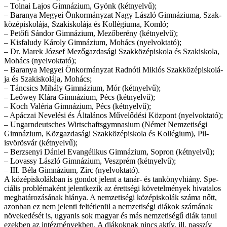
– Tol­nai La­jos Gim­ná­zi­um, Gyönk (két­nyel­vű);
– Ba­ra­nya Me­gyei Ön­kor­mány­zat Nagy Lász­ló Gim­ná­zi­u­ma, Szak­
kö­zép­is­ko­lá­ja, Szak­is­ko­lá­ja és Kol­lé­gi­u­ma, Kom­ló;
– Pe­tő­fi Sán­dor Gim­ná­zi­um, Mezőberény (két­nyel­vű);
– Kis­fa­ludy Kár­oly Gim­ná­zi­um, Moh­ács (nyelv­ok­ta­tó);
– Dr. Marek Jó­zsef Me­ző­gaz­da­sá­gi Szak­kö­zép­is­ko­la és Szak­is­ko­la,
Moh­ács (nyelv­ok­ta­tó);
– Ba­ra­nya Me­gyei Ön­kor­mány­zat Rad­nó­ti Mik­lós Szak­kö­zép­is­ko­lá­
ja és Szak­is­ko­lá­ja, Moh­ács;
– Tán­csics Mi­hály Gim­ná­zi­um, Mór (két­nyel­vű);
– Leőwey Klá­ra Gim­ná­zi­um, Pécs (két­nyel­vű);
– Koch Va­lé­ria Gim­ná­zi­um, Pécs (két­nyel­vű);
– Apá­czai Ne­ve­lé­si és Ál­ta­lá­nos Mű­ve­lő­dé­si Köz­pont (nyelv­ok­ta­tó);
– Ungar­ndeutsches Wirtschafts­gym­na­si­um (Né­met Nem­ze­ti­sé­gi
Gim­ná­zi­um, Köz­gaz­da­sá­gi Szak­kö­zép­is­ko­la és Kol­lé­gi­um), Pil­
isvörösvár (két­nyel­vű);
– Ber­zse­nyi Dá­ni­el Evan­gé­li­kus Gim­ná­zi­um, Sop­ron (két­nyel­vű);
– Lovassy Lász­ló Gim­ná­zi­um, Veszp­rém (két­nyel­vű);
– III. Bé­la Gim­ná­zi­um, Zirc (nyelv­ok­ta­tó).
A kö­zép­is­ko­lák­ban is gon­dot je­lent a ta­nár- és tan­könyv­hi­ány. Spe­
ci­á­lis prob­lé­ma­ként je­lent­ke­zik az érett­sé­gi kö­ve­tel­mé­nyek hi­va­ta­los
meg­ha­tá­ro­zá­sá­nak hi­á­nya. A nem­ze­ti­sé­gi kö­zép­is­ko­lák szá­ma nőtt,
azon­ban ez nem je­len­ti fel­tét­le­nül a nem­ze­ti­sé­gi di­á­kok szá­má­nak
nö­ve­ke­dé­sét is, ugyan­is sok ma­gyar és más nem­ze­ti­sé­gű di­ák ta­nul
ezek­ben az in­téz­mé­nyek­ben. A di­á­kok­nak nincs ak­tív, ill. pas­­szív