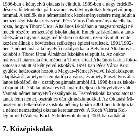
1986-ban a két­nyel­vű ok­ta­tás is el­in­dult. 1989-ben a nagy ér­dek­lő­
dés­re va­ló te­kin­tet­tel pár­hu­za­mos osz­tályt nyi­tot­tak két­nyel­vű prog­
ram­mal. A szü­lők és a né­met­ta­ná­rok kez­de­mé­nye­zé­sé­re meg­in­dult a
nem­ze­ti­sé­gi is­ko­la szer­ve­zé­se. Pécs Vá­ros Ön­kor­mány­za­ta el­ha­tá­
roz­ta, hogy a Ti­borc Ut­cai Ál­ta­lá­nos Is­ko­lá­ban a ma­gyar­or­szá­gi né­
me­tek ré­szé­re nem­ze­ti­sé­gi is­ko­lát ala­pít. En­nek az is­ko­lá­nak a ta­nu­
ló­lét­szá­ma ugyan­is nagy mér­ték­ben csök­kent, ezen kí­vül itt ren­del­
ke­zés­re áll­nak a bő­ví­tés­hez szük­sé­ges épí­té­si te­rü­le­tek. 1991/1992-
ben 7 né­met­ta­nár a két­nyel­vű osz­tá­lyok­kal a Bel­vá­ro­si Ál­ta­lá­nos Is­
ko­lá­ból a Ti­borc Ut­cai Ál­ta­lá­nos Is­ko­lá­ba te­le­pült át. Az ön­kor­
mány­zat ha­tá­ro­za­ta ér­tel­mé­ben a Ti­borc Ut­cai Ál­ta­lá­nos Is­ko­la fo­ko­
za­to­san ala­kult át két­nyel­vű is­ko­lá­vá. 1993-ban Pécs Vá­ros Köz­
gyű­lé­se ha­tá­ro­za­tot ho­zott a Magyar–Német Nyel­vű Is­ko­la­köz­pont
ala­pí­tá­sá­ról, amely­nek fenn­tar­tó­ja a vá­ros, és amely 8 osz­tá­lyos ál­ta­
lá­nos is­ko­lá­ból és 4 osz­tá­lyos gim­ná­zi­um­ból áll. 1998-ban az is­ko­la­
köz­pont kb. 750 ta­nu­ló­val és 60 ta­nár­ral tel­je­sen két­nyel­vű­vé vált.
Van­nak né­met tan­nyel­vű osz­tá­lya­ik is. Test­vér­is­ko­lai kap­cso­la­tot tar­
ta­nak fenn né­met, oszt­rák és dán gim­ná­zi­u­mok­kal. Az Ok­ta­tá­si Mi­
nisz­té­ri­um fel­ké­ré­sé­re az is­ko­la né­hány ta­ná­ra 2000-ben ki­dol­goz­ta
a né­met nem­ze­ti­sé­gi ok­ta­tás ke­ret­tan­terv­ét. A Koch Va­lé­ria Kol­
légiu­mot9 (Valeria Koch Schüler­wohn­heim) 2003-ban ad­ták át.
7. Kö­zép­is­ko­lák