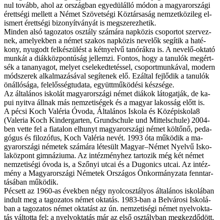
nul to­vább, ahol az or­szág­ban egye­dül­ál­ló mó­don a ma­gyar­or­szá­gi
érett­sé­gi mel­lett a Né­met Szö­vet­sé­gi Köz­tár­sa­ság nem­zet­kö­zi­leg el­
is­mert érett­sé­gi bi­zo­nyít­vá­nyát is meg­sze­rez­he­tik.
Min­den al­só ta­go­za­tos osz­tály szá­má­ra nap­kö­zis cso­por­tot szer­vez­
nek, ame­lyek­ben a né­met sza­kos nap­kö­zis ne­ve­lők se­gí­tik a ha­té­
kony, nyu­godt fel­ké­szü­lést a két­nyel­vű tan­órák­ra is. A ne­ve­lő-ok­ta­tó
mun­kát a di­ák­köz­pon­tú­ság jel­lem­zi. Fon­tos, hogy a ta­nu­lók meg­ért­
sék a tan­anya­got, me­lyet cse­le­ked­te­tés­sel, cso­port­mun­ká­val, mo­dern
mód­sze­rek al­kal­ma­zá­sá­val se­gí­te­nek elő. Ez­ál­tal fej­lő­dik a ta­nu­lók
önál­ló­sá­ga, fe­le­lős­ség­tu­da­ta, együtt­mű­kö­dé­si kész­sé­ge.
Az ál­ta­lá­nos is­ko­lát ma­gyar­or­szá­gi né­met di­á­kok lá­to­gat­ják, de ka­
pui nyit­va áll­nak más nem­ze­ti­sé­gek és a ma­gyar la­kos­ság előtt is.
A pé­csi Koch Va­lé­ria Óvo­da, Ál­ta­lá­nos Is­ko­la és Középisko­la8
(Valeria Koch Kinder­garten, Grund­schule und Mit­telschule) 2004-
ben vet­te fel a fi­a­ta­lon el­hunyt ma­gyar­or­szá­gi né­met köl­tő­nő, pe­da­
gó­gus és fi­lo­zó­fus, Koch Va­lé­ria ne­vét. 1993 óta mű­kö­dik a ma­
gyar­or­szá­gi né­me­tek szá­má­ra lé­te­sült Magyar–Német Nyel­vű Is­ko­
la­köz­pont gim­ná­zi­u­ma. Az in­téz­mény­hez tar­to­zik még két né­met
nem­ze­ti­sé­gi óvo­da is, a Szőnyi ut­cai és a Du­go­nics ut­cai. Az in­téz­
mény a Ma­gyar­or­szá­gi Né­me­tek Or­szá­gos Ön­kor­mány­za­ta fenn­tar­
tá­sá­ban mű­kö­dik.
Pé­csett az 1960-as évek­ben négy nyolc­osz­tá­lyos ál­ta­lá­nos is­ko­lá­ban
in­dult meg a ta­go­za­tos né­met ok­ta­tás. 1983-ban a Bel­vá­ro­si Is­ko­lá­
ban a ta­go­za­tos né­met ok­ta­tást az ún. nem­ze­ti­sé­gi né­met nyelv­ok­ta­
tás vál­tot­ta fel: a nyelv­ok­ta­tás már az el­ső osz­tály­ban meg­kez­dő­dött.