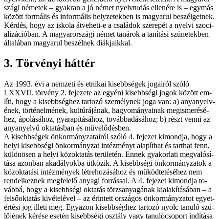
szá­gi né­me­tek – gyak­ran a jó né­met nyelv­tu­dás el­le­né­re is – egy­más
kö­zött for­má­lis és in­for­má­lis hely­ze­tek­ben is ma­gya­rul be­szél­get­nek.
Kér­dés, hogy az is­ko­la át­ve­he­ti-e a csa­lá­dok sze­re­pét a nyel­vi szo­ci­
a­li­zá­ci­ó­ban. A ma­gyar­or­szá­gi né­met ta­ná­rok a ta­ní­tá­si szü­ne­tek­ben
ál­ta­lá­ban ma­gya­rul be­szél­nek di­ák­ja­ik­kal.
3. Tör­vé­nyi hát­tér
Az 1993. évi a nem­ze­ti és et­ni­kai ki­sebb­sé­gek jo­ga­i­ról szó­ló
LXXVII. tör­vény 2. fe­je­ze­te az egyé­ni ki­sebb­sé­gi jo­gok kö­zött em­
lí­ti, hogy a ki­sebb­ség­hez tar­to­zó sze­mély­nek jo­ga van: a) anya­nyelv­
ének, tör­té­nel­mé­nek, kul­tú­rá­já­nak, ha­gyo­má­nya­i­nak meg­is­me­ré­sé­
hez, ápo­lá­sá­hoz, gya­ra­pí­tá­sá­hoz, to­vább­adá­sá­hoz; b) részt ven­ni az
anya­nyel­vű ok­ta­tás­ban és mű­ve­lő­dés­ben.
A ki­sebb­sé­gek ön­kor­mány­za­ta­i­ról szó­ló 4. fe­je­zet ki­mond­ja, hogy a
he­lyi ki­sebb­sé­gi ön­kor­mány­zat in­téz­ményt ala­pít­hat és tart­hat fenn,
kü­lö­nö­sen a he­lyi köz­ok­ta­tás te­rü­le­tén. En­nek gya­kor­la­ti meg­va­ló­sí­
tá­sa azon­ban aka­dá­lyok­ba üt­kö­zik. A ki­sebb­sé­gi ön­kor­mány­zat­ok a
köz­ok­ta­tá­si in­téz­mé­nyek lét­re­ho­zá­sá­hoz és mű­köd­te­té­sé­hez nem
ren­del­kez­nek meg­fe­le­lő anya­gi for­rás­sal. A 4. fe­je­zet ki­mond­ja to­
váb­bá, hogy a ki­sebb­sé­gi ok­ta­tás törzs­anya­gá­nak ki­ala­kí­tá­sá­ban – a
fel­ső­ok­ta­tás ki­vé­te­lé­vel – az érin­tett or­szá­gos ön­kor­mány­za­tot egyet­
ér­té­si jog il­le­ti meg. Egy­azon ki­sebb­ség­hez tar­to­zó nyolc ta­nu­ló szü­
lő­jé­nek ké­ré­se ese­tén ki­sebb­sé­gi osz­tály vagy ta­nu­ló­cso­port in­dí­tá­sa