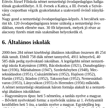
Eöt­vös Jó­zsef Fő­is­ko­la né­met nem­ze­ti­sé­gi óvo­da­pe­da­gó­gus hall­ga­
tó­i­nak gya­kor­ló­he­lye. A II. éve­sek a Ka­ti­ca, a III. éve­sek a Szi­vár­
vány cso­port­ban vég­zik gya­kor­la­tu­kat a szak­ve­ze­tő óvó­nő irá­nyí­tá­
sá­val.
Nagy gond a nem­ze­ti­sé­gi óvo­da­pe­da­gó­gus-kép­zés. A becs­lé­sek sze­
rint kb. 120 óvo­da­pe­da­gó­gus­ra len­ne szük­ség a nem­ze­ti­sé­gi óvo­
dák­ban, en­nek el­le­né­re max. 30 főt ké­pez­nek, me­lyek jó ré­sze az
ala­csony fi­ze­tés mi­att más szak­má­ban he­lyez­ke­dik el.
6. Ál­ta­lá­nos is­ko­lák
2000-ben 284 né­met ki­sebb­sé­gi ál­ta­lá­nos is­ko­lá­ban ös­­sze­sen 46 254
di­ák ta­nult. Eb­ből 758 di­ák né­met tan­nyel­vű, 4911 két­nyel­vű, 40
585 di­ák pe­dig nyelv­ok­ta­tó is­ko­lá­ban. A leg­ré­geb­bi né­met nem­ze­ti­
sé­gi is­ko­la Katymáron (1890), Bács­bokodon (1921), Dun­abogdány­
ban (1936), Mári­a­hal­mon (1947), Sze­der­kény­ben (1948), Mec­
sekná­das­don (1951), Csá­szár­töl­té­sen (1952), Ha­jó­son (1952),
Hartán (1952), Ikladon (1952), Tak­sony­ban (1952), Nemes­ná­dud­
varon (1953), Lány­csó­kon (1955) és Heren­den (1956) mű­kö­dik.
A né­met nem­ze­ti­sé­gi ok­ta­tás­nak há­rom for­má­ja ala­kult ki a nem­ze­ti­
sé­gi ál­ta­lá­nos is­ko­lák­ban:
– Ha­gyo­má­nyos tí­pus: he­ti 5 né­met­óra, a ta­ní­tás nyel­ve a ma­gyar.
– Bő­ví­tett nyelv­ok­ta­tó for­ma: a nyelv­órák szá­ma az 1. év­fo­lyam­tól
kez­dő­dő­en he­ti 5 óra, a ta­ní­tás nyel­ve a ma­gyar. Egyi­de­jű­leg leg­