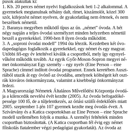
pu­sok ala­kul­tak ki:
1. Kb. 20 per­ces né­met nyel­vi fog­lal­ko­zá­sok he­ti 1-2 al­ka­lom­mal. A
gyer­me­kek meg­ta­nul­nak né­hány dalt, rí­met, ki­szá­mo­lót, kö­zel 300
szót, ki­fe­je­zést né­met nyel­ven, de gya­kor­la­ti­lag nem ér­te­nek, és nem
be­szél­nek né­me­tül.
2. Ba­ra­nya me­gyé­ben mű­kö­dő tí­pus az ún. „né­met” óvo­da. A hét
négy nap­ján a tel­jes óvo­dai sze­mély­zet min­den hely­zet­ben né­me­tül
be­szél a gye­re­kek­kel. 1990-ben 8 ilyen óvo­da mű­kö­dött.
3. A „sop­ro­ni óvo­dai mo­dell” 1994 óta lé­te­zik. Kez­det­ben két óvo­
da­pe­da­gó­gus fog­lal­ko­zik a gye­re­kek­kel, egy né­met és egy ma­gyar.
Utób­bi fél-­e­gy év le­tel­té­vel ki­vá­lik a cso­port­ból, mely így egy­nyel­
vű­ként mű­kö­dik to­vább. Az egyik Győr-Moson-Sopron me­gyei né­
met ön­kor­mány­zat Egy sze­mély – egy nyelv (Eine Per­son – eine
Sprache) cím­mel in­dí­tott óvo­dai prog­ra­mot. En­nek ke­re­té­ben Auszt­
ri­á­ból uta­zik át egy óvó­nő az óvo­dá­ba, amely­nek költ­sé­ge­it két oszt­
rák kis­vá­ros ön­kor­mány­za­ta, va­la­mint a ki­sebb­sé­gi ön­kor­mány­zat
fe­de­zi.
A Ma­gyar­or­szá­gi Né­me­tek Ál­ta­lá­nos Mű­ve­lő­dé­si Köz­pont­ja óvo­dá­
ja a ki­len­ce­dik ne­ve­lé­si évét kezd­te (2005). Az óvo­da be­fo­ga­dó­ké­
pes­sé­ge 100 fő, de a túl­je­lent­ke­zés, az óri­á­si szü­lői ér­dek­lő­dés mi­att
2005. szep­tember 1-jén 107 gyer­mek kezd­te meg óvo­dás éve­it. A
Szi­vár­vány és a Ka­ti­ca cso­por­tok­ban az Eine Per­son – eine Sprache
mo­dell szel­le­mé­ben fo­lyik a mun­ka. A sze­mé­lyi fel­té­te­lek min­den
cso­port­ban biz­to­sí­tot­tak. (A Ka­ti­ca cso­port­ban fél évig egy né­met
fő­is­ko­lás fi­a­tal­em­ber vég­zi pe­da­gó­gi­ai gya­kor­la­tát). Az óvo­da az