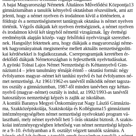
A ba­jai Ma­gyar­or­szá­gi Né­me­tek Ál­ta­lá­nos Mű­ve­lő­dé­si Közpon­t­ja13
gim­ná­zi­u­má­ban a ta­nu­lók két­nyel­vű ok­ta­tás­ban ré­sze­sül­nek, ami azt
je­len­ti, hogy a né­met nyel­ven és iro­dal­mon kí­vül a tör­té­ne­lem, a
föld­rajz és a nem­ze­ti­ség­is­me­ret tan­tár­gyak ok­ta­tá­sa is né­met nyel­ven
tör­té­nik. Vég­zős di­ák­ja­ik két nyel­ven érett­sé­giz­nek, a né­met nyel­ven
és iro­dal­mon kí­vül két tárgy­ból né­me­tül vizs­gáz­nak. Így érett­sé­gi
ered­mé­nyük alap­ján kö­zép- vagy fel­ső­fo­kú nyelv­vizs­gát sze­rez­het­
nek. Hang­súlyt fek­tet­nek ar­ra, hogy di­ák­ja­ik a ma­gyar­or­szá­gi né­me­
tek ha­gyo­má­nya­i­nak meg­is­me­ré­se mel­lett ak­tu­á­lis nem­ze­ti­ség­po­li­ti­
kai kér­dé­sek­kel is fog­lal­koz­za­nak. Cse­re­prog­ram­ja­ik ke­re­té­ben ér­
dek­lő­dő di­ák­ja­ik Né­met­or­szág­ban is fej­leszt­he­tik nyelv­tu­dá­su­kat.
A gyön­ki Tol­nai La­jos Né­met Nem­ze­ti­sé­gi és Két­tan­nyelvű Gim­
náz­i­um14 – je­len ta­nul­mány té­má­ját érin­tő – ok­ta­tá­si for­mái: négy
év­fo­lya­mos ma­gyar–né­met két ta­ní­tá­si nyel­vű és hat év­fo­lya­mos né­
met nem­ze­ti­sé­gi. Az 1961/1962-es tan­év­től mű­kö­dik né­met ta­go­za­
tos osz­tály a gim­ná­zi­um­ban, 1987-től min­den tan­év­ben egy két­tan­
nyelvű (ma­gyar–né­met) osz­tály is in­dul, az 1992/1993-as tan­év­től
hat­osz­tá­lyos nem­ze­ti­sé­gi kép­zés is zaj­lik az is­ko­lá­ban.
A kom­lói Ba­ra­nya Me­gyei Ön­kor­mány­zat Nagy Lász­ló Gim­ná­zi­u­
ma, Szak­kö­zép­is­ko­lá­ja, Szak­is­ko­lá­ja és Kol­légiu­ma15 gim­ná­zi­u­mi
in­téz­mény­egy­sé­gé­ben né­met nem­ze­ti­sé­gi nyelv­ok­ta­tó prog­ram vá­
laszt­ha­tó, mely né­met nyelv­ből he­ti 5 órás ok­ta­tást biz­to­sít. A szak­is­
ko­lai in­téz­mény­egy­ség­ben le­he­tő­ség van né­met nem­ze­ti­sé­gi kép­zés­
re a 9–10. év­fo­lyam­ban a 8. osz­tályt vég­zett ta­nu­lók szá­má­ra. A
kép­zés el­ső két évé­ben a ta­nu­lók emelt óra­szám­ban ta­nul­ják a né­met