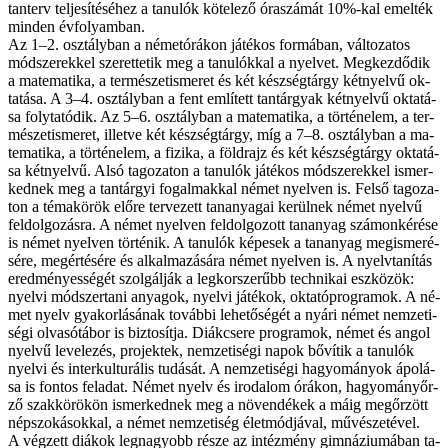
tan­terv tel­je­sí­té­sé­hez a ta­nu­lók kö­te­le­ző óra­szá­mát 10%-kal emel­ték
min­den év­fo­lyam­ban.
Az 1–2. osz­tály­ban a né­met­órá­kon já­té­kos for­má­ban, vál­to­za­tos
mód­sze­rek­kel sze­ret­te­tik meg a ta­nu­lók­kal a nyel­vet. Meg­kez­dő­dik
a ma­te­ma­ti­ka, a ter­mé­szet­is­me­ret és két kész­ség­tárgy két­nyel­vű ok­
ta­tá­sa. A 3–4. osz­tály­ban a fent em­lí­tett tan­tár­gyak két­nyel­vű ok­ta­tá­
sa foly­ta­tó­dik. Az 5–6. osz­tály­ban a ma­te­ma­ti­ka, a tör­té­ne­lem, a ter­
mé­szet­is­me­ret, il­let­ve két kész­ség­tárgy, míg a 7–8. osz­tály­ban a ma­
te­ma­ti­ka, a tör­té­ne­lem, a fi­zi­ka, a föld­rajz és két kész­ség­tárgy ok­ta­tá­
sa két­nyel­vű. Al­só ta­go­za­ton a ta­nu­lók já­té­kos mód­sze­rek­kel is­mer­
ked­nek meg a tan­tár­gyi fo­gal­mak­kal né­met nyel­ven is. Fel­ső ta­go­za­
ton a té­ma­kö­rök elő­re ter­ve­zett tan­anya­gai ke­rül­nek né­met nyel­vű
fel­dol­go­zás­ra. A né­met nyel­ven fel­dol­go­zott tan­anyag szá­mon­ké­ré­se
is né­met nyel­ven tör­té­nik. A ta­nu­lók ké­pe­sek a tan­anyag meg­is­me­ré­
sé­re, meg­ér­té­sé­re és al­kal­ma­zá­sá­ra né­met nyel­ven is. A nyelv­ta­ní­tás
ered­mé­nyes­sé­gét szol­gál­ják a leg­kor­sze­rűbb tech­ni­kai esz­kö­zök:
nyel­vi mód­szer­ta­ni anya­gok, nyel­vi já­té­kok, ok­ta­tó­prog­ra­mok. A né­
met nyelv gya­kor­lá­sá­nak to­váb­bi le­he­tő­sé­gét a nyá­ri né­met nem­ze­ti­
sé­gi ol­va­só­tá­bor is biz­to­sít­ja. Di­ák­cse­re prog­ra­mok, né­met és an­gol
nyel­vű le­ve­le­zés, pro­jek­tek, nem­ze­ti­sé­gi na­pok bő­ví­tik a ta­nu­lók
nyel­vi és interkul­turális tu­dá­sát. A nem­ze­ti­sé­gi ha­gyo­má­nyok ápo­lá­
sa is fon­tos fel­adat. Né­met nyelv és iro­da­lom órá­kon, ha­gyo­mány­őr­
ző szak­kö­rö­kön is­mer­ked­nek meg a nö­ven­dé­kek a má­ig meg­őr­zött
nép­szo­kás­ok­kal, a né­met nem­ze­ti­ség élet­mód­já­val, mű­vé­sze­té­vel.
A vég­zett di­á­kok leg­na­gyobb ré­sze az in­téz­mény gim­ná­zi­u­má­ban ta­