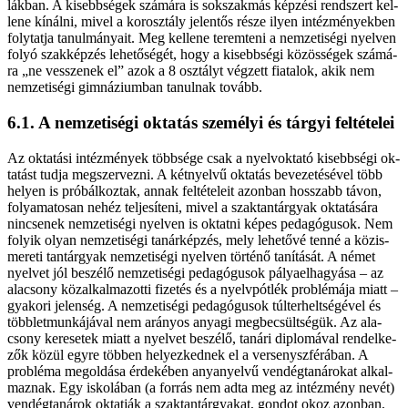
lák­ban. A ki­sebb­sé­gek szá­má­ra is sok­szak­más kép­zé­si rend­szert kel­
le­ne kí­nál­ni, mi­vel a kor­osz­tály je­len­tős ré­sze ilyen in­téz­mé­nyek­ben
foly­tat­ja ta­nul­má­nya­it. Meg kel­le­ne te­rem­te­ni a nem­ze­ti­sé­gi nyel­ven
fo­lyó szak­kép­zés le­he­tő­sé­gét, hogy a ki­sebb­sé­gi kö­zös­sé­gek szá­má­
ra „ne ves­­sze­nek el” azok a 8 osz­tályt vég­zett fi­a­ta­lok, akik nem
nem­ze­ti­sé­gi gim­ná­zi­um­ban ta­nul­nak to­vább.
6.1. A nem­ze­ti­sé­gi ok­ta­tás sze­mé­lyi és tár­gyi fel­tét­elei
Az ok­ta­tá­si in­téz­mé­nyek több­sé­ge csak a nyelv­ok­ta­tó ki­sebb­sé­gi ok­
ta­tást tud­ja meg­szer­vez­ni. A két­nyel­vű ok­ta­tás be­ve­ze­té­sé­vel több
he­lyen is pró­bál­koz­tak, an­nak fel­tét­ele­it azon­ban hos­­szabb tá­von,
fo­lya­ma­to­san ne­héz tel­je­sí­te­ni, mi­vel a szak­tan­tár­gyak ok­ta­tá­sá­ra
nin­cse­nek nem­ze­ti­sé­gi nyel­ven is ok­tat­ni ké­pes pe­da­gó­gu­sok. Nem
fo­lyik olyan nem­ze­ti­sé­gi ta­nár­kép­zés, mely le­he­tő­vé ten­né a köz­is­
me­re­ti tan­tár­gyak nem­ze­ti­sé­gi nyel­ven tör­té­nő ta­ní­tá­sát. A né­met
nyel­vet jól be­szé­lő nem­ze­ti­sé­gi pe­da­gó­gu­sok pá­lya­el­ha­gyá­sa – az
ala­csony köz­al­kal­ma­zot­ti fi­ze­tés és a nyelv­pót­lék prob­lé­má­ja mi­att –
gya­ko­ri je­len­ség. A nem­ze­ti­sé­gi pe­da­gó­gu­sok túl­ter­helt­sé­gé­vel és
több­let­mun­ká­já­val nem ará­nyos anya­gi meg­be­csült­sé­gük. Az ala­
csony ke­re­se­tek mi­att a nyel­vet be­szé­lő, ta­ná­ri dip­lo­má­val ren­del­ke­
zők kö­zül egy­re töb­ben he­lyez­ked­nek el a ver­seny­szfé­rá­ban. A
prob­lé­ma meg­ol­dá­sa ér­de­ké­ben anya­nyel­vű ven­dég­ta­ná­ro­kat al­kal­
maz­nak. Egy is­ko­lá­ban (a for­rás nem ad­ta meg az in­téz­mény ne­vét)
ven­dég­ta­ná­rok ok­tat­ják a szak­tan­tár­gya­kat, gon­dot okoz azon­ban,