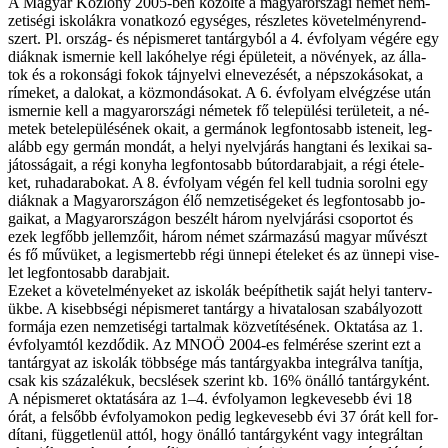
A Ma­gyar Köz­löny 2005-ben kö­zöl­te a ma­gyar­or­szá­gi né­met nem­
ze­ti­sé­gi is­ko­lák­ra vo­nat­ko­zó egy­sé­ges, rész­le­tes kö­ve­tel­mény­rend­
szert. Pl. or­szág- és nép­is­me­ret tan­tárgy­ból a 4. év­fo­lyam vé­gé­re egy
di­ák­nak is­mer­nie kell la­kó­he­lye ré­gi épü­le­te­it, a nö­vé­nyek, az ál­la­
tok és a ro­kon­sá­gi fo­kok táj­nyel­vi el­ne­ve­zé­sét, a nép­szo­ká­so­kat, a
rí­me­ket, a da­lo­kat, a köz­mon­dá­so­kat. A 6. év­fo­lyam el­vég­zé­se után
is­mer­nie kell a ma­gyar­or­szá­gi né­me­tek fő te­le­pü­lé­si te­rü­le­te­it, a né­
me­tek be­te­le­pü­lé­sé­nek oka­it, a ger­má­nok leg­fon­to­sabb is­te­ne­it, leg­
alább egy ger­mán mon­dát, a he­lyi nyelv­já­rás hang­ta­ni és le­xi­kai sa­
já­tos­sá­ga­it, a ré­gi kony­ha leg­fon­to­sabb bú­tor­da­rab­ja­it, a ré­gi éte­le­
ket, ru­ha­da­ra­bo­kat. A 8. év­fo­lyam vé­gén fel kell tud­nia so­rol­ni egy
di­ák­nak a Ma­gyar­or­szá­gon élő nem­ze­ti­sé­ge­ket és leg­fon­to­sabb jo­
ga­i­kat, a Ma­gyar­or­szá­gon be­szélt há­rom nyelv­já­rá­si cso­por­tot és
ezek leg­főbb jel­lem­ző­it, há­rom né­met szár­ma­zá­sú ma­gyar mű­vészt
és fő mű­vü­ket, a leg­is­mer­tebb ré­gi ün­ne­pi éte­le­ket és az ün­ne­pi vi­se­
let leg­fon­to­sabb da­rab­ja­it.
Eze­ket a kö­ve­tel­mé­nye­ket az is­ko­lák be­épít­he­tik sa­ját he­lyi tan­terv­
ük­be. A ki­sebb­sé­gi nép­is­me­ret tan­tárgy a hi­va­ta­lo­san sza­bá­lyo­zott
for­má­ja ezen nem­ze­ti­sé­gi tar­tal­mak köz­ve­tí­té­sé­nek. Ok­ta­tá­sa az 1.
év­fo­lyam­tól kez­dő­dik. Az MNOÖ 2004-es fel­mé­ré­se sze­rint ezt a
tan­tár­gyat az is­ko­lák több­sé­ge más tan­tár­gyak­ba in­teg­rál­va ta­nít­ja,
csak kis szá­za­lé­kuk, becs­lé­sek sze­rint kb. 16% önál­ló tan­tárgy­ként.
A nép­is­me­ret ok­ta­tá­sá­ra az 1–4. év­fo­lya­mon leg­ke­ve­sebb évi 18
órát, a fel­sőbb év­fo­lya­m­okon pe­dig leg­ke­ve­sebb évi 37 órát kell for­
dí­ta­ni, füg­get­le­nül at­tól, hogy önál­ló tan­tárgy­ként vagy in­teg­rál­tan