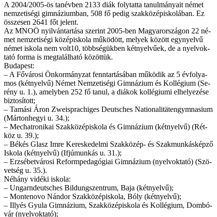
A 2004/2005-ös tan­év­ben 2133 di­ák foly­tat­ta ta­nul­má­nya­it né­met
nem­ze­ti­sé­gi gim­ná­zi­um­ban, 508 fő pe­dig szak­kö­zép­is­ko­lá­ban. Ez
ös­­sze­sen 2641 főt je­lent.
Az MNOÖ nyil­ván­tar­tá­sa sze­rint 2005-ben Ma­gyar­or­szá­gon 22 né­
met nem­ze­ti­sé­gi kö­zép­is­ko­la mű­kö­dött, me­lyek kö­zött egy­nyel­vű
né­met is­ko­la nem volt10, több­sé­gük­ben két­nyel­vű­ek, de a nyelv­ok­
ta­tó for­ma is meg­ta­lál­ha­tó kö­zöt­tük.
Bu­da­pest:
– A Fő­vá­ro­si Ön­kor­mány­zat fenn­tar­tá­sá­ban mű­kö­dik az 5 év­fo­lya­
mos (két­nyel­vű) Né­met Nem­ze­ti­sé­gi Gim­ná­zi­um és Kol­lé­gi­um (Se­
rény u. 1.), amely­ben 252 fő ta­nul, a diákok kollégiumi elhelyezése
biztosított;
– Ta­má­si Áron Zweis­prachiges Deutsches Nation­al­itätengym­na­si­um
(Már­ton­he­gyi u. 34.);
– Mec­ha­tro­ni­kai Szak­kö­zép­is­ko­la és Gim­ná­zi­um (két­nyel­vű) (Rét­
köz u. 39.);
– Bé­kés Glasz Im­re Ke­res­ke­del­mi Szak­kö­zép- és Szak­mun­kás­kép­ző
Is­ko­la (két­nyel­vű) (If­jú­mun­kás u. 31.);
– Er­zsé­bet­vá­ro­si Re­form­pe­da­gó­gi­ai Gim­ná­zi­um (nyelv­ok­ta­tó) (Szö­
vet­ség u. 35.).
Né­hány vi­dé­ki is­ko­la:
– Ungar­ndeutsches Bil­dungszen­trum, Ba­ja (két­nyel­vű);
– Mon­teno­vo Nán­dor Szak­kö­zép­is­ko­la, Bóly (két­nyel­vű);
– Il­­lyés Gyu­la Gim­ná­zi­um, Szak­kö­zép­is­ko­la és Kol­lé­gi­um, Dom­bó­
vár (nyelv­ok­ta­tó);