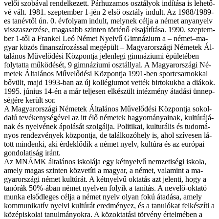
ve­lői szo­bá­val ren­del­ke­zett. Pár­hu­za­mos osz­tá­lyok in­dí­tá­sa is le­he­tő­
vé vált. 1981. szep­tem­ber 1-jén 2 el­ső osz­tály in­dult. Az 1988/1989-
es tan­év­től ún. 0. év­fo­lyam in­dult, mely­nek cél­ja a né­met anya­nyelv
vis­­sza­szer­zé­se, ma­ga­sabb szin­ten tör­té­nő el­sa­já­tí­tá­sa. 1990. szep­tem­
ber 1-től a Frankel Leó Né­met Nyel­vű Gim­ná­zi­um a – né­met–ma­
gyar kö­zös fi­nan­szí­ro­zás­sal meg­épült – Ma­gyar­or­szá­gi Né­me­tek Ál­
ta­lá­nos Mű­ve­lő­dé­si Köz­pont­ja je­len­le­gi gim­ná­zi­u­mi épü­le­té­ben
foly­tat­ta mű­kö­dé­sét, 9 gim­ná­zi­u­mi osz­tál­­lyal. A Ma­gyar­or­szá­gi Né­
me­tek Ál­ta­lá­nos Mű­ve­lő­dé­si Köz­pont­ja 1991-ben sport­csar­nok­kal
bő­vült, majd 1993-ban az új kol­lé­gi­u­mot vet­ték bir­to­kuk­ba a di­á­kok.
1995. jú­ni­us 14-én a már tel­je­sen el­ké­szült in­téz­mény át­adá­si ün­nep­
sé­gé­re ke­rült sor.
A Ma­gyar­or­szá­gi Né­me­tek Ál­ta­lá­nos Mű­ve­lő­dé­si Köz­pont­ja sok­ol­
da­lú te­vé­keny­sé­gé­vel az itt élő né­me­tek ha­gyo­má­nya­i­nak, kul­tú­rá­já­
nak és nyel­vé­nek ápo­lá­sát szol­gál­ja. Po­li­ti­kai, kul­tu­rá­lis és tu­do­má­
nyos ren­dez­vé­nyek köz­pont­ja, de ta­lál­ko­zó­hely is, ahol szí­ve­sen lá­
tott min­den­ki, aki ér­dek­lő­dik a né­met nyelv, kul­tú­ra és az eu­ró­pai
gon­do­la­ti­ság irán­t.
Az MNÁMK ál­ta­lá­nos is­ko­lá­ja egy két­nyel­vű nem­ze­ti­sé­gi is­ko­la,
amely ma­gas szin­ten köz­ve­tí­ti a ma­gyar, a né­met, va­la­mint a ma­
gyar­or­szá­gi né­met kul­tú­rát. A két­nyel­vű ok­ta­tás azt je­len­ti, hogy a
tan­órák 50%-ában né­met nyel­ven fo­lyik a ta­ní­tás. A ne­ve­lő-ok­ta­tó
mun­ka el­sőd­le­ges cél­ja a né­met nyelv olyan fo­kú át­adá­sa, amely
kom­mu­ni­ka­tív nyel­vi kul­tú­rát ered­mé­nyez, és a ta­nu­ló­kat fel­ké­szí­ti a
kö­zép­is­ko­lai ta­nul­má­nyok­ra. A köz­ok­ta­tá­si tör­vény ér­tel­mé­ben a