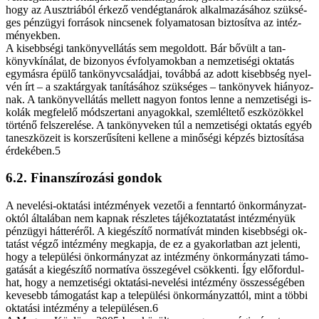
hogy az Auszt­ri­á­ból ér­ke­ző ven­dég­ta­ná­rok al­kal­ma­zá­sá­hoz szük­sé­
ges pénz­ügyi for­rá­sok nin­cse­nek fo­lya­ma­to­san biz­to­sít­va az in­téz­
mé­nyek­ben.
A ki­sebb­sé­gi tan­könyv­el­lá­tás sem meg­ol­dott. Bár bő­vült a tan­
könyv­kí­ná­lat, de bi­zo­nyos év­fo­lyam­ok­ban a nem­ze­ti­sé­gi ok­ta­tás
egy­más­ra épü­lő tan­könyv­csa­lád­jai, to­váb­bá az adott ki­sebb­ség nyel­
vén írt – a szak­tár­gyak ta­ní­tá­sá­hoz szük­sé­ges – tan­köny­vek hi­á­nyoz­
nak. A tan­könyv­el­lá­tás mel­lett na­gyon fon­tos len­ne a nem­ze­ti­sé­gi is­
ko­lák meg­fe­le­lő mód­szer­ta­ni anya­gok­kal, szem­lél­te­tő esz­kö­zök­kel
tör­té­nő fel­sze­re­lé­se. A tan­köny­ve­ken túl a nem­ze­ti­sé­gi ok­ta­tás egyéb
tan­esz­kö­ze­it is kor­sze­rű­sí­te­ni kel­le­ne a mi­nő­sé­gi kép­zés biz­to­sí­tá­sa
érdekében.5
6.2. Fi­nan­szí­ro­zá­si gon­dok
A ne­ve­lé­si-ok­ta­tá­si in­téz­mé­nyek ve­ze­tői a fenn­tar­tó ön­kor­mány­zat­
ok­tól ál­ta­lá­ban nem kap­nak rész­le­tes tá­jé­koz­ta­ta­tást in­téz­mé­nyük
pénz­ügyi hát­te­ré­ről. A ki­egé­szí­tő nor­ma­tí­vát min­den ki­sebb­sé­gi ok­
ta­tást vég­ző in­téz­mény meg­kap­ja, de ez a gya­kor­lat­ban azt je­len­ti,
hogy a te­le­pü­lé­si ön­kor­mány­zat az in­téz­mény ön­kor­mány­za­ti tá­mo­
ga­tá­sát a ki­egé­szí­tő nor­ma­tí­va ös­­sze­gé­vel csök­ken­ti. Így elő­for­dul­
hat, hogy a nem­ze­ti­sé­gi ok­ta­tá­si-ne­ve­lé­si in­téz­mény ös­­szes­sé­gé­ben
ke­ve­sebb tá­mo­ga­tást kap a te­le­pü­lé­si ön­kor­mány­zat­tól, mint a töb­bi
ok­ta­tá­si in­téz­mény a településen.6