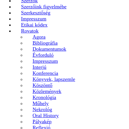
Szerzők
Szerzőink figyelmébe
Szerkesztőség
Impresszum
Etikai kódex
Rovatok
Agora
Bibliográfia
Dokumentumok
Évforduló
Impresszum
Interjú
Konferencia
Könyvek, lapszemle
Köszöntő
Közlemények
Kronológia
Műhely
Nekrológ
Oral History
Pályakép
Reflexió