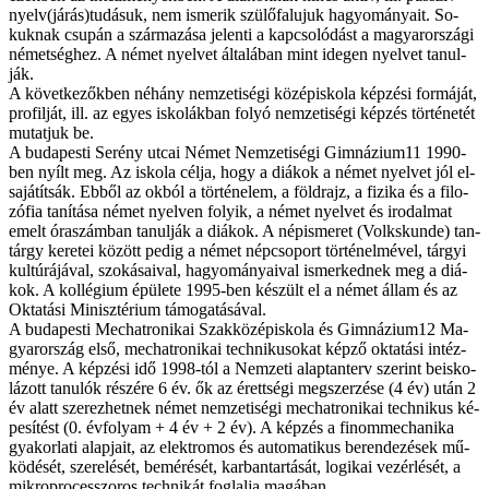
nyelv(járás)­tudá­suk, nem is­me­rik szü­lő­fa­lu­juk ha­gyo­má­nya­it. So­
kuk­nak csu­pán a szár­ma­zá­sa je­len­ti a kap­cso­ló­dást a ma­gyar­or­szá­gi
né­met­ség­hez. A né­met nyel­vet ál­ta­lá­ban mint ide­gen nyel­vet ta­nul­
ják.
A kö­vet­ke­zők­ben né­hány nem­ze­ti­sé­gi kö­zép­is­ko­la kép­zé­si for­má­ját,
pro­fil­ját, ill. az egyes is­ko­lák­ban fo­lyó nem­ze­ti­sé­gi kép­zés tör­té­ne­tét
mu­tat­juk be.
A bu­da­pes­ti Se­rény ut­cai Né­met Nem­ze­ti­sé­gi Gim­náz­i­um11 1990-
ben nyílt meg. Az is­ko­la cél­ja, hogy a di­á­kok a né­met nyel­vet jól el­
sa­já­tít­sák. Eb­ből az ok­ból a tör­té­ne­lem, a föld­rajz, a fi­zi­ka és a fi­lo­
zó­fia ta­ní­tá­sa né­met nyel­ven fo­lyik, a né­met nyel­vet és iro­dal­mat
emelt óra­szám­ban ta­nul­ják a di­á­kok. A nép­is­me­ret (Volkskunde) tan­
tárgy ke­re­tei kö­zött pe­dig a né­met nép­cso­port tör­té­nel­mé­vel, tár­gyi
kul­tú­rá­já­val, szo­ká­sa­i­val, ha­gyo­má­nya­i­val is­mer­ked­nek meg a di­á­
kok. A kol­lé­gi­um épü­le­te 1995-ben ké­szült el a né­met ál­lam és az
Ok­ta­tá­si Mi­nisz­té­ri­um tá­mo­ga­tá­sá­val.
A bu­da­pes­ti Mec­ha­tro­ni­kai Szak­kö­zép­is­ko­la és Gim­náz­i­um12 Ma­
gyar­or­szág el­ső, mec­ha­tro­ni­kai tech­ni­ku­so­kat kép­ző ok­ta­tá­si in­téz­
mé­nye. A kép­zé­si idő 1998-tól a Nem­ze­ti alap­tan­terv sze­rint be­is­ko­
lá­zott ta­nu­lók ré­szé­re 6 év. ők az érett­sé­gi meg­szer­zé­se (4 év) után 2
év alatt sze­rez­het­nek né­met nem­ze­ti­sé­gi mec­ha­tro­ni­kai tech­ni­kus ké­
pe­sí­tést (0. év­fo­lyam + 4 év + 2 év). A kép­zés a fi­nom­me­cha­ni­ka
gya­kor­la­ti alap­ja­it, az elekt­ro­mos és au­to­ma­ti­kus be­ren­de­zé­sek mű­
kö­dé­sét, sze­re­lé­sét, be­mé­ré­sét, kar­ban­tar­tá­sát, lo­gi­kai ve­zér­lé­sét, a
mik­ro­pro­ces­­szo­ros tech­ni­kát fog­lal­ja ma­gá­ban.