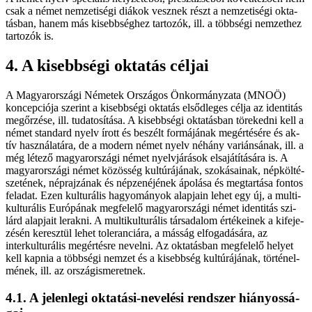
csak a né­met nem­ze­ti­sé­gi di­á­kok vesz­nek részt a nem­ze­ti­sé­gi ok­ta­
tás­ban, ha­nem más ki­sebb­ség­hez tar­to­zók, ill. a több­sé­gi nem­zet­hez
tar­to­zók is.
4. A ki­sebb­sé­gi ok­ta­tás cél­jai
A Ma­gyar­or­szá­gi Né­me­tek Or­szá­gos Ön­kor­mány­za­ta (MNOÖ)
kon­cep­ci­ó­ja sze­rint a ki­sebb­sé­gi ok­ta­tás el­sőd­le­ges cél­ja az iden­ti­tás
meg­őr­zé­se, ill. tu­da­to­sí­tá­sa. A ki­sebb­sé­gi ok­ta­tás­ban tö­re­ked­ni kell a
né­met stan­dard nyelv írott és be­szélt for­má­já­nak meg­ér­té­sé­re és ak­
tív hasz­ná­la­tá­ra, de a mo­dern né­met nyelv né­hány va­ri­án­sá­nak, ill. a
még lé­te­ző ma­gyar­or­szá­gi né­met nyelv­já­rás­ok el­sa­já­tí­tá­sá­ra is. A
ma­gyar­or­szá­gi né­met kö­zös­ség kul­tú­rá­já­nak, szo­ká­sa­i­nak, nép­köl­té­
szet­ének, nép­raj­zá­nak és nép­ze­né­jé­nek ápo­lá­sa és meg­tar­tá­sa fon­tos
fel­adat. Ezen kul­tu­rá­lis ha­gyo­má­nyok alap­ja­in le­het egy új, a mul­ti­
kul­turális Eu­ró­pá­nak meg­fe­le­lő ma­gyar­or­szá­gi né­met iden­ti­tás szi­
lárd alap­ja­it le­rak­ni. A mul­ti­kul­turális tár­sa­da­lom ér­té­ke­i­nek a ki­fe­je­
zé­sén ke­resz­tül le­het to­le­ran­ci­á­ra, a más­ság el­fo­ga­dá­sá­ra, az
interkul­turális meg­ér­tés­re ne­vel­ni. Az ok­ta­tás­ban meg­fe­le­lő he­lyet
kell kap­nia a több­sé­gi nem­zet és a ki­sebb­ség kul­tú­rá­já­nak, tör­té­nel­
mé­nek, ill. az országis­meretnek.
4.1. A je­len­le­gi ok­ta­tá­si-ne­ve­lé­si rend­szer hi­á­nyos­sá­