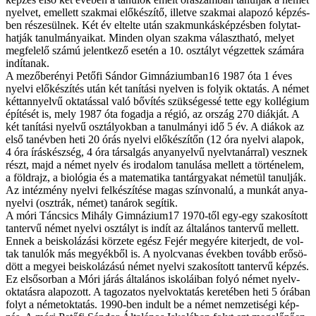
nyel­vet, emel­lett szak­mai elő­ké­szí­tő, il­let­ve szak­mai ala­po­zó kép­zés­
ben ré­sze­sül­nek. Két év el­tel­te után szak­mun­kás­kép­zés­ben foly­tat­
hat­ják ta­nul­má­nya­i­kat. Min­den olyan szak­ma vá­laszt­ha­tó, me­lyet
meg­fe­le­lő szá­mú je­lent­ke­ző ese­tén a 10. osz­tályt vég­zet­tek szá­má­ra
in­dí­ta­nak.
A mezőberényi Pe­tő­fi Sán­dor Gim­náz­i­um­ban16 1987 óta 1 éves
nyel­vi elő­ké­szí­tés után két ta­ní­tá­si nyel­ven is fo­lyik ok­ta­tás. A né­met
két­tan­nyelvű ok­ta­tás­sal va­ló bő­ví­tés szük­sé­ges­sé tet­te egy kol­lé­gi­um
épí­té­sét is, mely 1987 óta fo­gad­ja a ré­gió, az or­szág 270 di­ák­ját. A
két ta­ní­tá­si nyel­vű osz­tá­lyok­ban a ta­nul­má­nyi idő 5 év. A di­á­kok az
el­ső tan­év­ben he­ti 20 órás nyel­vi elő­ké­szí­tőn (12 óra nyel­vi ala­pok,
4 óra írás­kész­ség, 4 óra tár­sal­gás anya­nyel­vű nyelv­ta­nár­ral) vesz­nek
részt, majd a né­met nyelv és iro­da­lom ta­nu­lá­sa mel­lett a tör­té­ne­lem,
a föld­rajz, a bi­o­ló­gia és a ma­te­ma­ti­ka tan­tár­gya­kat né­me­tül ta­nul­ják.
Az in­téz­mény nyel­vi fel­ké­szí­té­se ma­gas szín­vo­na­lú, a mun­kát anya­
nyel­vi (oszt­rák, né­met) ta­ná­rok se­gí­tik.
A mó­ri Tán­csics Mi­hály Gim­náz­i­um17 1970-től egy-­e­gy sza­ko­sí­tott
tan­ter­vű né­met nyel­vi osz­tályt is in­dít az ál­ta­lá­nos tan­ter­vű mel­lett.
En­nek a be­is­ko­lá­zá­si kör­ze­te egész Fej­ér me­gyé­re ki­ter­jedt, de vol­
tak ta­nu­lók más me­gyék­ből is. A nyolc­va­nas évek­ben to­vább erő­sö­
dött a me­gyei be­is­ko­lá­zá­sú né­met nyel­vi sza­ko­sí­tott tan­ter­vű kép­zés.
Ez el­ső­sor­ban a Mó­ri já­rás ál­ta­lá­nos is­ko­lá­i­ban fo­lyó né­met nyelv­
ok­ta­tás­ra ala­po­zott. A ta­go­za­tos nyelv­ok­ta­tás ke­re­té­ben he­ti 5 órá­ban
folyt a né­met­ok­ta­tás. 1990-ben in­dult be a né­met nem­ze­ti­sé­gi kép­