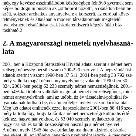
még egy ke­vés­sé as­­szi­mi­lá­ló­dott kö­zös­ség­ben fel­nö­vő gyer­mek sem
ké­pes bol­do­gul­ni pusz­tán az „ott­hon­ról ho­zott”, a csa­lá­don be­lül be­
szélt, sok­szor ar­cha­i­kus anya­nyel­ven: a kor­sze­rű, az eu­ró­pai kö­ve­
tel­mé­nyek­nek és ál­ta­lá­ban a mo­dern tár­sa­da­lom­nak meg­fe­le­lő
nyelv­is­me­ret el­sa­já­tí­tá­sa csak is­ko­la­rend­sze­rű kép­zés út­ján biz­
tosítható.2
2. A ma­gyar­or­szá­gi né­me­tek nyelv­hasz­ná­
la­ta
2001-ben a Köz­pon­ti Sta­tisz­ti­kai Hi­va­tal ada­tai sze­rint a né­met nem­
ze­ti­sé­gi né­pes­ség be­csült szá­ma 200-220 ezer volt. A nép­szám­lá­lá­si
ada­tok sze­rint vi­szont 1990-ben 37 511, 2001-ben pe­dig 33 792 sze­
mély val­lot­ta ma­gát né­met anya­nyel­vű­nek; va­la­mint 1990-ben 30
824, 2001-ben pe­dig 62 233 sze­mély né­met nem­ze­ti­sé­gű­nek. 2001-
ben 54%-kal töb­ben val­lot­ták ma­gu­kat né­met nem­ze­ti­sé­gű­nek, mint
né­met anya­nyel­vű­nek, ami az utób­bi tíz év tár­sa­dal­mi-po­li­ti­kai fo­
lya­ma­ta­i­nak tud­ha­tó be, és ami erő­tel­jes nyel­vi as­­szi­mi­lá­ci­ó­ra utal.
Még két ada­tot em­lí­te­nék ez­zel kap­cso­lat­ban: 2001-ben 88 416 sze­
mély tar­tot­ta úgy, hogy kö­tő­dik a né­met nem­ze­ti­sé­gi kul­tu­rá­lis ér­té­
kek­hez, ha­gyo­má­nyok­hoz, és 53 040 sze­mély nyi­lat­ko­zott úgy,
hogy csa­lá­di és ba­rá­ti kö­zös­ség­ben hasz­nál­ja a né­met nyel­vet.
A né­met nyelv 1945 óta gya­kor­la­ti­lag majd­nem ki­zá­ró­lag is­ko­lai
nyelv­ként, ill. az idő­sebb ge­ne­rá­ció nyel­ve­ként lé­te­zik. A ma­gyar­or­