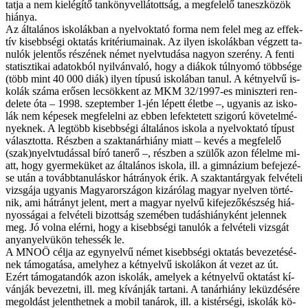
tat­ja a nem ki­elé­gí­tő tan­könyv­el­lá­tott­ság, a meg­fe­le­lő tan­esz­kö­zök
hi­á­nya.
Az ál­ta­lá­nos is­ko­lák­ban a nyelv­ok­ta­tó for­ma nem fe­lel meg az ef­fek­
tív ki­sebb­sé­gi ok­ta­tás kri­té­ri­u­ma­i­nak. Az ilyen is­ko­lák­ban vég­zett ta­
nu­lók je­len­tős ré­szé­nek né­met nyelv­tu­dá­sa na­gyon sze­rény. A fen­ti
sta­tisz­ti­kai ada­tok­ból nyil­ván­va­ló, hogy a di­á­kok túl­nyo­mó több­sé­ge
(több mint 40 000 di­ák) ilyen tí­pu­sú is­ko­lá­ban ta­nul. A két­nyel­vű is­
ko­lák szá­ma erő­sen le­csök­kent az MKM 32/1997-es mi­nisz­te­ri ren­
de­le­te óta – 1998. szep­tem­ber 1-jén lé­pett élet­be –, ugyan­is az is­ko­
lák nem ké­pe­sek meg­fe­lel­ni az eb­ben le­fek­te­tett szi­go­rú kö­ve­tel­mé­
nyek­nek. A leg­több ki­sebb­sé­gi ál­ta­lá­nos is­ko­la a nyelv­ok­ta­tó tí­pust
vá­lasz­tot­ta. Rész­ben a szak­ta­nár­hi­ány mi­att – ke­vés a meg­fe­le­lő
(sza­k)nyelv­tudás­sal bí­ró tan­erő –, rész­ben a szü­lők azon fé­lel­me mi­
att, hogy gyer­me­kü­ket az ál­ta­lá­nos is­ko­la, ill. a gim­ná­zi­um be­fe­je­zé­
se után a to­vább­ta­nu­lás­kor hát­rá­nyok érik. A szak­tan­tár­gyak fel­vé­te­li
vizs­gá­ja ugyan­is Ma­gyar­or­szá­gon ki­zá­ró­lag ma­gyar nyel­ven tör­té­
nik, ami hát­rányt je­lent, mert a ma­gyar nyel­vű ki­fe­je­ző­kés­zség hi­á­
nyos­sá­gai a fel­vé­te­li bi­zott­ság sze­mé­ben tu­dás­hi­ány­ként je­len­nek
meg. Jó vol­na el­ér­ni, hogy a ki­sebb­sé­gi ta­nu­lók a fel­vé­te­li vizs­gát
anya­nyel­v­ükön te­hes­sék le.
A MNOÖ cél­ja az egy­nyel­vű né­met ki­sebb­sé­gi ok­ta­tás be­ve­ze­té­sé­
nek tá­mo­ga­tá­sa, amely­hez a két­nyel­vű is­ko­lá­kon át ve­zet az út.
Ezért tá­mo­ga­tan­dók azon is­ko­lák, ame­lyek a két­nyel­vű ok­ta­tást kí­
ván­ják be­ve­zet­ni, ill. meg kí­ván­ják tar­ta­ni. A ta­nár­hi­ány le­küz­dé­sé­re
meg­ol­dást je­lent­het­nek a mo­bil ta­ná­rok, ill. a kis­tér­sé­gi, is­ko­lák kö­