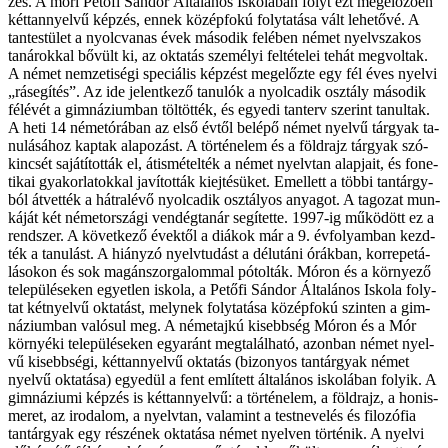
zés. A mó­ri Pe­tő­fi Sán­dor Ál­ta­lá­nos Is­ko­lá­ban folyt ezt meg­elő­ző­en
két­tan­nyelvű kép­zés, en­nek kö­zép­fo­kú foly­ta­tá­sa vált le­he­tő­vé. A
tan­tes­tü­let a nyolc­va­nas évek má­so­dik fe­lé­ben né­met nyelv­sza­kos
ta­ná­rok­kal bő­vült ki, az ok­ta­tás sze­mé­lyi fel­tét­elei te­hát meg­vol­tak.
A né­met nem­ze­ti­sé­gi spe­ci­á­lis kép­zést meg­előz­te egy fél éves nyel­vi
„rá­se­gí­tés”. Az ide je­lent­ke­ző ta­nu­lók a nyol­ca­dik osz­tály má­so­dik
fél­év­ét a gim­ná­zi­um­ban töl­töt­ték, és egye­di tan­terv sze­rint ta­nul­tak.
A he­ti 14 né­met­órá­ban az el­ső év­től be­lé­pő né­met nyel­vű tár­gyak ta­
nu­lá­sá­hoz kap­tak ala­po­zást. A tör­té­ne­lem és a föld­rajz tár­gyak szó­
kin­csét sa­já­tí­tot­ták el, át­is­mé­tel­ték a né­met nyelv­tan alap­ja­it, és fo­ne­
ti­kai gya­kor­la­tok­kal ja­ví­tot­ták ki­ej­té­sü­ket. Emel­lett a töb­bi tan­tárgy­
ból át­vet­ték a hát­ra­lé­vő nyol­ca­dik osz­tá­lyos anya­got. A ta­go­zat mun­
ká­ját két né­met­or­szá­gi ven­dég­ta­nár se­gí­tet­te. 1997-ig mű­kö­dött ez a
rend­szer. A kö­vet­ke­ző évek­től a di­á­kok már a 9. év­fo­lyam­ban kezd­
ték a ta­nu­lást. A hi­ány­zó nyelv­tu­dást a dél­utá­ni órák­ban, kor­re­pe­tá­
lá­so­kon és sok ma­gán­szor­ga­lom­mal pó­tol­ták. Mó­ron és a kör­nye­ző
te­le­pü­lé­se­ken egyet­len is­ko­la, a Pe­tő­fi Sán­dor Ál­ta­lá­nos Is­ko­la foly­
tat két­nyel­vű ok­ta­tást, mely­nek foly­ta­tá­sa kö­zép­fo­kú szin­ten a gim­
ná­zi­um­ban va­ló­sul meg. A né­met­aj­kú ki­sebb­ség Mó­ron és a Mór
kör­nyé­ki te­le­pü­lé­se­ken egy­aránt meg­ta­lál­ha­tó, azon­ban né­met nyel­
vű ki­sebb­sé­gi, két­tan­nyelvű ok­ta­tás (bi­zo­nyos tan­tár­gyak né­met
nyel­vű ok­ta­tá­sa) egye­dül a fent em­lí­tett ál­ta­lá­nos is­ko­lá­ban fo­lyik. A
gim­ná­zi­u­mi kép­zés is két­tan­nyelvű: a tör­té­ne­lem, a föld­rajz, a hon­is­
me­ret, az iro­da­lom, a nyelv­tan, va­la­mint a test­ne­ve­lés és fi­lo­zó­fia
tan­tár­gyak egy ré­szé­nek ok­ta­tá­sa né­met nyel­ven tör­té­nik. A nyel­vi