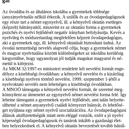
gai
Az óvo­dá­ba és az ál­ta­lá­nos is­ko­lá­ba a gyer­me­kek több­sé­ge
(anya)nyelv­tudás nél­kül ér­ke­zik. A szü­lők és az óvo­da­pe­da­gó­gu­sok
egy ré­sze tart a né­met egy­nyel­vű, ill. a két­nyel­vű ok­ta­tás eset­le­ges
(kép­zelt) hát­rá­nya­i­tól, mi­sze­rint ez az ok­ta­tá­si for­ma a gyer­me­kek
pszi­chés és nyel­vi fej­lő­dé­sét ne­ga­tív irány­ban be­fo­lyá­sol­ja. Ke­vés a
nyel­vi­leg és mód­szer­ta­ni­lag meg­fe­le­lő­en kép­zett óvo­da­pe­da­gó­gus,
aki a gyer­me­kek egy, ill. két­nyel­vű ok­ta­tá­sát biz­to­sí­ta­ni tud­ná. Az
óvo­dai nem­ze­ti­sé­gi ne­ve­lés alap­ve­tő cél­ja, hogy a gyer­me­kek né­met
és ma­gyar nyelv­tu­dá­sa kö­zöt­ti kü­lönb­sé­ge­ket az is­ko­lá­ba ke­rü­lé­sig
ki­egyen­lít­se, hogy ugyan­olyan jól tud­ják ma­gu­kat ma­gya­rul és né­
me­tül is ki­fe­jez­ni.
Az MKM 32/1997-es mi­nisz­te­ri ren­de­le­te két ne­ve­lé­si for­mát en­ge­
dé­lyez a ki­sebb­sé­gi óvo­dák­ban: a két­nyel­vű ne­ve­lést és a ki­zá­ró­lag
a ki­sebb­sé­gi nyel­ven tör­té­nő ne­ve­lést. 1999. szep­tem­ber 1-jé­től a
nyelv­ok­ta­tó ne­ve­lés nem le­het­sé­ges a ki­sebb­sé­gi óvo­dák­ban.
A MNOÖ tá­mo­gat­ja a két­nyel­vű ne­ve­lé­si for­mát, de sze­ret­né meg­
kön­­nyí­te­ni az át­me­ne­tet az egy­nyel­vű né­met ne­ve­lé­si for­ma fe­lé. Így
le­het­ne tá­mo­gat­ni a gyer­me­kek nyel­vi fej­lő­dé­sét, ami ta­lán he­lyet­te­
sít­het­né a né­met anya­nyel­vű csa­lá­di kör­nye­zet hi­á­nyát, és le­he­tő­sé­
get nyúj­ta­na egy né­met nyel­vű szo­ci­a­li­zá­ci­ó­ra. Az óvo­da­pe­da­gó­gu­si
ál­lá­sok alul­fi­ze­tett­sé­gük mi­att nem elég­gé von­zók, ezért a jó nyel­vi
ké­pes­sé­gű óvo­da­pe­da­gó­gu­sok és ta­ná­rok in­kább a gaz­da­sá­gi élet­
ben he­lyez­ked­nek el. A két­nyel­vű ok­ta­tás be­ve­ze­té­sét to­vább hát­rál­