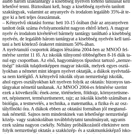
alább há­rom szak­tan­tárgy a ki­sebb­ség nyel­vén tör­té­nő ta­nu­lá­sát kell
le­he­tő­vé ten­ni. Biz­to­sí­ta­ni kell, hogy a ki­sebb­ség nyel­vén ta­ní­tott
szak­tár­gyak, va­la­mint az anya­nyelv és iro­da­lom leg­alább 35%-át te­
gye ki a he­ti tel­jes óra­szám­nak.
– Két­nyel­vű ok­ta­tá­si for­ma: he­ti 10-15 órá­ban (bár az anya­nyel­ven
ta­ní­tott órák szá­ma év­fo­lya­mon­ként na­gyon el­té­rő le­het). A ma­gyar
nyelv és iro­da­lom ki­vé­te­lé­vel bár­mely tan­tárgy ta­nít­ha­tó a ki­sebb­ség
nyel­vén, de leg­alább há­rom tan­tár­gyat a ki­sebb­ség nyel­vén kell ta­ní­
ta­ni a he­ti kö­te­le­ző óra­ke­ret mi­ni­mum 50%-ában.
A nyelv­ta­nu­ló cso­por­tok át­la­gos lét­szá­ma 2004-ben az MNOÖ fel­
mé­ré­se sze­rint 11 fő. Az is­ko­lák túl­nyo­mó több­sé­gé­ben 8-16 di­ák ta­
nul egy cso­port­ban. Az el­ső, ha­gyo­má­nyos tí­pus­hoz tar­to­zó „nem­ze­
ti­sé­gi” is­ko­lák tu­laj­don­kép­pen ma­gyar is­ko­lák, me­lyek egyes osz­tá­
lyok­ban a né­me­tet mint ide­gen nyel­vet ok­tat­ják, a di­á­kok nyelv­tu­dá­
sa nem ki­elé­gí­tő. A két­nyel­vű is­ko­lák olyan nem­ze­ti­sé­gi is­ko­lák,
ahol egyes osz­tá­lyok­ban két nyel­ven fo­lyik az ok­ta­tás: bi­zo­nyos tan­
tár­gya­kat né­me­tül ta­ní­ta­nak. Az MNOÖ 2004-es fel­mé­ré­se sze­rint
ezek a kö­vet­ke­zők: ének-ze­ne, tör­té­ne­lem, föld­rajz, kör­nye­zet­is­me­
ret, nép­is­me­ret, ter­mé­szet­is­me­ret, rajz; az is­ko­lák ki­sebb szá­má­ban a
bi­o­ló­gia, a test­ne­ve­lés, a tech­ni­ka, a ma­te­ma­ti­ka, a fi­zi­ka és az osz­
tály­fő­nö­ki óra. A di­á­kok eb­ben az ok­ta­tá­si for­má­ban jól meg­ta­nul­
nak né­me­tül. Saj­nos nem min­den­ki­nek van le­he­tő­sé­ge nem­ze­ti­sé­gi
kö­zép- vagy szak­is­ko­lá­ban to­vább­foly­tat­ni ta­nul­má­nya­it, ugyan­is
ezek szá­ma na­gyon cse­kély. Né­hány pró­bál­ko­zás­tól el­te­kint­ve nem
fo­lyik nem­ze­ti­sé­gi ok­ta­tás a szak­kö­zép- és a szak­mun­kás­kép­ző is­ko­