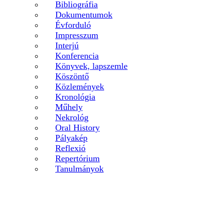
Bibliográfia
Dokumentumok
Évforduló
Impresszum
Interjú
Konferencia
Könyvek, lapszemle
Köszöntő
Közlemények
Kronológia
Műhely
Nekrológ
Oral History
Pályakép
Reflexió
Repertórium
Tanulmányok