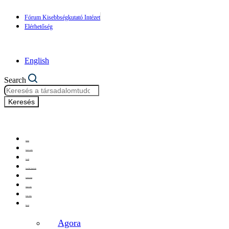
Fórum Kisebbségkutató Intézet
Elérhetőség
English
Search
Keresés
Főoldal
Szemle archív
Szerzők
Szerzőink figyelmébe
Szerkesztőség
Impresszum
Etikai kódex
Rovatok
Agora