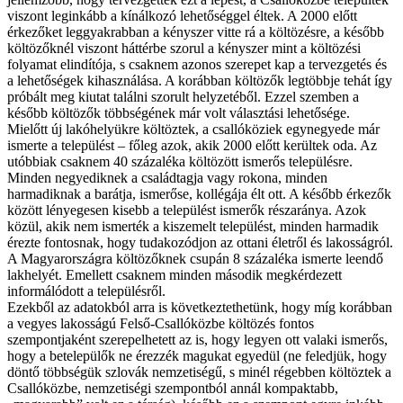
viszont leginkább a kínálkozó lehetőséggel éltek. A 2000 előtt
érkezőket leggyakrabban a kényszer vitte rá a költözésre, a később
költözőknél viszont háttérbe szorul a kényszer mint a költözési
folyamat elindítója, s csaknem azonos szerepet kap a tervezgetés és
a lehetőségek kihasználása. A korábban költözők legtöbbje tehát így
próbált meg kiutat találni szorult helyzetéből. Ezzel szemben a
később költözők többségének már volt választási lehetősége.
Mielőtt új lakóhelyükre költöztek, a csallóköziek egynegyede már
ismerte a települést – főleg azok, akik 2000 előtt kerültek oda. Az
utóbbiak csaknem 40 százaléka költözött ismerős településre.
Minden negyediknek a családtagja vagy rokona, minden
harmadiknak a barátja, ismerőse, kollégája élt ott. A később érkezők
között lényegesen kisebb a települést ismerők részaránya. Azok
közül, akik nem ismerték a kiszemelt települést, minden harmadik
érezte fontosnak, hogy tudakozódjon az ottani életről és lakosságról.
A Magyarországra költözőknek csupán 8 százaléka ismerte leendő
lakhelyét. Emellett csaknem minden második megkérdezett
informálódott a településről.
Ezekből az adatokból arra is következtethetünk, hogy míg korábban
a vegyes lakosságú Felső-Csallóközbe költözés fontos
szempontjaként szerepelhetett az is, hogy legyen ott valaki ismerős,
hogy a betelepülők ne érezzék magukat egyedül (ne feledjük, hogy
döntő többségük szlovák nemzetiségű, s minél régebben költöztek a
Csallóközbe, nemzetiségi szempontból annál kompaktabb,