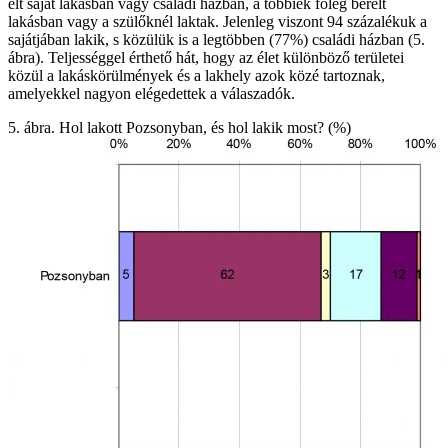
élt saját lakásban vagy családi házban, a többiek főleg bérelt
lakásban vagy a szülőknél laktak. Jelenleg viszont 94 százalékuk a
sajátjában lakik, s közülük is a legtöbben (77%) családi házban (5.
ábra). Teljességgel érthető hát, hogy az élet különböző területei
közül a lakáskörülmények és a lakhely azok közé tartoznak,
amelyekkel nagyon elégedettek a válaszadók.
5. ábra. Hol lakott Pozsonyban, és hol lakik most? (%)