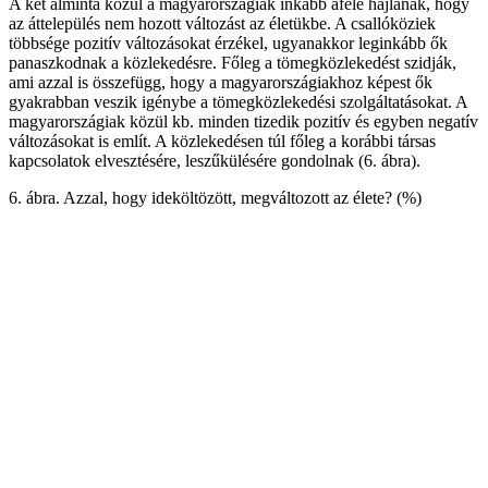
A két alminta közül a magyarországiak inkább afelé hajlanak, hogy
az áttelepülés nem hozott változást az életükbe. A csallóköziek
többsége pozitív változásokat érzékel, ugyanakkor leginkább ők
panaszkodnak a közlekedésre. Főleg a tömegközlekedést szidják,
ami azzal is összefügg, hogy a magyarországiakhoz képest ők
gyakrabban veszik igénybe a tömegközlekedési szolgáltatásokat. A
magyarországiak közül kb. minden tizedik pozitív és egyben negatív
változásokat is említ. A közlekedésen túl főleg a korábbi társas
kapcsolatok elvesztésére, leszűkülésére gondolnak (6. ábra).
6. ábra. Azzal, hogy ideköltözött, megváltozott az élete? (%)