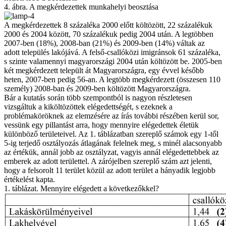
4. ábra. A megkérdezettek munkahelyi beosztása
A megkérdezettek 8 százaléka 2000 előtt költözött, 22 százalékuk
2000 és 2004 között, 70 százalékuk pedig 2004 után. A legtöbben
2007-ben (18%), 2008-ban (21%) és 2009-ben (14%) váltak az
adott település lakójává. A felső-csallóközi imigránsok 61 százaléka,
s szinte valamennyi magyarországi 2004 után költözött be. 2005-ben
két megkérdezett települt át Magyarországra, egy évvel később
heten, 2007-ben pedig 56-an. A legtöbb megkérdezett (összesen 110
személy) 2008-ban és 2009-ben költözött Magyarországra.
Bár a kutatás során több szempontból is nagyon részletesen
vizsgáltuk a kiköltözöttek elégedettségét, s ezeknek a
problémaköröknek az elemzésére az írás további részében kerül sor,
vessünk egy pillantást arra, hogy mennyire elégedettek életük
különböző területeivel. Az 1. táblázatban szereplő számok egy 1-től
5-ig terjedő osztályozás átlagának felelnek meg, s minél alacsonyabb
az értékük, annál jobb az osztályzat, vagyis annál elégedettebbek az
emberek az adott területtel. A zárójelben szereplő szám azt jelenti,
hogy a felsorolt 11 terület közül az adott terület a hányadik legjobb
értékelést kapta.
1. táblázat. Mennyire elégedett a következőkkel?