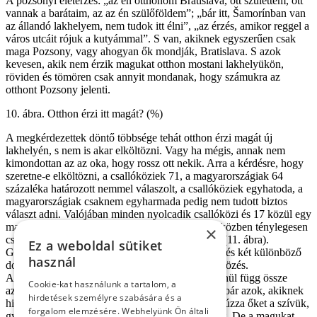
A pozsonyi életérzés: „az én otthonom Bratislava, ott születtem, ott
vannak a barátaim, az az én szülőföldem”; „bár itt, Šamorínban van
az állandó lakhelyem, nem tudok itt élni”, „az érzés, amikor reggel a
város utcáit rójuk a kutyámmal”. S van, akiknek egyszerűen csak
maga Pozsony, vagy ahogyan ők mondják, Bratislava. S azok
kevesen, akik nem érzik magukat otthon mostani lakhelyükön,
röviden és tömören csak annyit mondanak, hogy számukra az
otthont Pozsony jelenti.
10. ábra. Otthon érzi itt magát? (%)
A megkérdezettek döntő többsége tehát otthon érzi magát új
lakhelyén, s nem is akar elköltözni. Vagy ha mégis, annak nem
kimondottan az az oka, hogy rossz ott nekik. Arra a kérdésre, hogy
szeretne-e elköltözni, a csallóköziek 71, a magyarországiak 64
százaléka határozott nemmel válaszolt, a csallóköziek egyhatoda, a
magyarországiak csaknem egyharmada pedig nem tudott biztos
választ adni. Valójában minden nyolcadik csallóközi és 17 közül egy
magyarországi szeretné elhagyni a települést, miközben ténylegesen
×
csupán kb. egy tucatnyi ember tesz ezért valamit (11. ábra).
Ez a weboldal sütiket
Gondolkodni az elköltözésen és maga az elköltözés két különböző
használ
dolog, de egyik sem tömeges, főleg nem az elköltözés.
Az, hogy valaki szeretne elköltözni, nem okvetlenül függ össze
Cookie-kat használunk a tartalom, a
azzal, hogy nem érzi otthon magát a településen, bár azok, akiknek
hirdetések személyre szabására és a
hiányérzetük van, vagy továbbra is a fővárosba húzza őket a szívük,
forgalom elemzésére. Webhelyünk Ön általi
gyakrabban fontolgatják az elköltözés lehetőségét. De a magukat