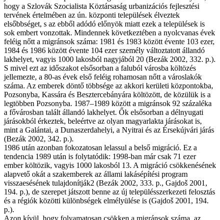
hogy a Szlovák Szocialista Köztársaság urbanizációs fejlesztési
tervének értelmében az ún. központi települések élveztek
elsőbbséget, s az ebből adódó előnyök miatt ezek a települések is
sok embert vonzottak. Mindennek következtében a nyolcvanas évek
feléig nőtt a migránsok száma: 1981 és 1983 között évente 103 ezer,
1984 és 1986 között évente 104 ezer személy változtatott állandó
lakhelyet, vagyis 1000 lakosból nagyjából 20 (Bezák 2002, 332. p.).
S mivel ezt az időszakot elsősorban a faluból városba költözés
jellemezte, a 80-as évek első feléig rohamosan nőtt a városlakók
száma. Az embe­rek döntő többsége az akkori kerületi központokba,
Pozsonyba, Kassára és Besztercebányára költözött, de közülük is a
legtöbben Pozsonyba. 1987–1989 között a migránsok 92 százaléka
a fővárosban talált állandó lakhelyet. Ők elsősorban a délnyugati
járásokból érkeztek, beleértve az olyan magyarlakta járásokat is,
mint a Galántai, a Dunaszerdahelyi, a Nyitrai és az Érsekújvári járás
(Bezák 2002, 342. p.).
1986 után azonban fokozatosan lelassul a belső migráció. Ez a
tendencia 1989 után is folytatódik: 1998-ban már csak 71 ezer
ember költözik, vagyis 1000 lakosból 13. A migráció csökkenésének
alapvető okát a szakemberek az állami lakásépítési program
visszaesésének tulajdonítják2 (Bezák 2002, 333. p., Gajdoš 2001,
194. p.), de szerepet játszott benne az új településszerkezeti felosztás
és a régiók közötti különbségek elmélyülése is (Gajdoš 2001, 194.
p.).
Azon kívül, hogy folyamatosan csökken a migránsok száma, az