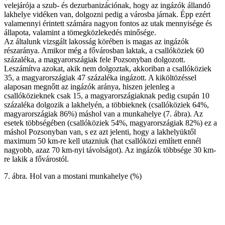
velejárója a szub- és dezurbanizációnak, hogy az ingázók állandó
lakhelye vidéken van, dolgozni pedig a városba járnak. Épp ezért
valamennyi érintett számára nagyon fontos az utak mennyisége és
állapota, valamint a tömegközlekedés minősége.
Az általunk vizsgált lakosság körében is magas az ingázók
részaránya. Amikor még a fővárosban laktak, a csallóköziek 60
százaléka, a magyarországiak fele Pozsonyban dolgozott.
Leszámítva azokat, akik nem dolgoztak, akkoriban a csallóköziek
35, a magyarországiak 47 százaléka ingázott. A kiköltözéssel
alaposan megnőtt az ingázók aránya, hiszen jelenleg a
csallóközieknek csak 15, a magyarországiaknak pedig csupán 10
százaléka dolgozik a lakhelyén, a többieknek (csallóköziek 64%,
magyarországiak 86%) máshol van a munkahelye (7. ábra). Az
esetek többségében (csallóköziek 54%, magyarországiak 82%) ez a
máshol Pozsonyban van, s ez azt jelenti, hogy a lakhelyüktől
maximum 50 km-re kell utazniuk (hat csallóközi említett ennél
nagyobb, azaz 70 km-nyi távolságot). Az ingázók többsége 30 km-
re lakik a fővárostól.
7. ábra. Hol van a mostani munkahelye (%)