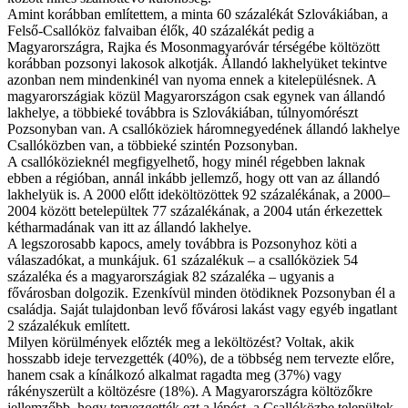
Amint korábban említettem, a minta 60 százalékát Szlovákiában, a
Felső-Csallóköz falvaiban élők, 40 százalékát pedig a
Magyarországra, Rajka és Mosonmagyaróvár térségébe költözött
korábban pozsonyi lakosok alkotják. Állandó lakhelyüket tekintve
azonban nem mindenkinél van nyoma ennek a kitelepülésnek. A
magyarországiak közül Magyarországon csak egynek van állandó
lakhelye, a többieké továbbra is Szlovákiában, túlnyomórészt
Pozsonyban van. A csallóköziek háromnegyedének állandó lakhelye
Csallóközben van, a többieké szintén Pozsonyban.
A csallóközieknél megfigyelhető, hogy minél régebben laknak
ebben a régióban, annál inkább jellemző, hogy ott van az állandó
lakhelyük is. A 2000 előtt ideköltözöttek 92 százalékának, a 2000–
2004 között betelepültek 77 százalékának, a 2004 után érkezettek
kétharmadának van itt az állandó lakhelye.
A legszorosabb kapocs, amely továbbra is Pozsonyhoz köti a
válaszadókat, a munkájuk. 61 százalékuk – a csallóköziek 54
százaléka és a magyarországiak 82 százaléka – ugyanis a
fővárosban dolgozik. Ezenkívül minden ötödiknek Pozsonyban él a
családja. Saját tulajdonban levő fővárosi lakást vagy egyéb ingatlant
2 százalékuk említett.
Milyen körülmények előzték meg a leköltözést? Voltak, akik
hosszabb ideje tervezgették (40%), de a többség nem tervezte előre,
hanem csak a kínálkozó alkalmat ragadta meg (37%) vagy
rákényszerült a költözésre (18%). A Magyarországra költözőkre
jellemzőbb, hogy tervezgették ezt a lépést, a Csallóközbe települtek