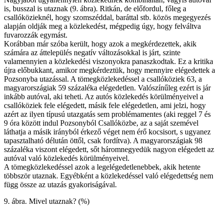
is, busszal is utaz­nak (9. ábra). Ritkán, de előfordul, főleg a
csallóközieknél, hogy szomszéddal, ba­ráttal stb. közös megegyezés
alapján oldják meg a közlekedést, mégpedig úgy, hogy felváltva
fuvarozzák egymást.
Korábban már szóba került, hogy azok a megkérdezettek, akik
számára az áttelepülés negatív változásokkal is járt, szinte
valamennyien a közlekedési viszonyokra panaszkodtak. Ez a kritika
újra előbukkant, amikor megkérdeztük, hogy mennyire elégedettek a
Pozsonyba utazással. A tömegközlekedéssel a csallóköziek 63, a
magyarországiak 59 százaléka elégedetlen. Valószínűleg ezért is jár
inkább autóval, aki teheti. Az autós közlekedés körülményeivel a
csallóköziek fele elégedett, másik fele elégedetlen, ami jelzi, hogy
azért az ilyen típusú utazgatás sem problémamentes (aki reggel 7 és
9 óra között indul Pozsonyból Csallóközbe, az a saját szemével
láthatja a másik irányból érkező véget nem érő kocsisort, s ugyanez
tapasztalható délután öttől, csak fordítva). A magyarországiak 98
százaléka viszont elégedett, sőt háromnegyedük nagyon elégedett az
autóval való közlekedés körülményeivel.
A tömegközlekedéssel azok a legelégedetlenebbek, akik hetente
többször utaznak. Egyébként a közlekedéssel való elégedettség nem
függ össze az utazás gyakoriságával.
9. ábra. Mivel utaznak? (%)