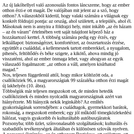
Az új lakóhellyel való azonosulás fontos láncszeme, hogy az ember
otthon érzi-e ott magát. De valójában mit jelent az a szó, hogy
otthon? A válaszokból kiderül, hogy valaki számára a világnak egy
konkrét földrajzi pontja: az ország, ahol született, a település, ahol él.
Másoknak nem is annyira a földrajzi hely, mint inkább „az én házam
– az én váram” értelmében vett saját tulajdont képező ház a
hozzátartozó kerttel. A többség számára pedig egy érzés, egy
lelkiállapot: biztonságérzet, komfortérzet, az összetartozás érzése,
együttlét a családdal, a kellemesnek tartott emberekkel, a nyugalom,
pihenés, feltöltődés és béke szigete, a kikötő, ahova mindig jó
visszatérni, ahol az ember önmaga lehet, vagy ahogyan az egyik
válaszadó fogalmazott: „az otthon a váll, amelyen kisírhatod
magad.”
Nos, teljesen függetlenül attól, hogy mikor költözött oda, a
csallóköziek 96, a magyarországiak 99 százaléka otthon érzi magát
új lakhelyén (10. ábra).
Többségük már teljesen megszokott ott, de minden hetedik
csallóközinek és minden nyolcadik magyarországinak azért van
hiányérzete. Mi hiányzik nekik leginkább? Az említés
gyakoriságának sorrendjében: a családtagok, gyermekkori barátok,
rokonság, a megszokott emberek; egy jól működő tömegközlekedési
hálózat, vagyis gyakoribb és kulturáltabb autóbuszjáratok
Pozsonyba; több üzlet, színvonalasabb szolgáltatások; kulturális és
szabadidős tevékenységek általában és különösen szlovák nyelven.