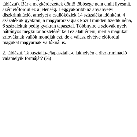
táblázat). Bár a megkérdezettek döntő többsége nem említ ilyesmit,
azért előfordul ez a jelenség. Leggyakoribb az anyanyelvi
diszkrimináció, amelyet a csallóköziek 14 százaléka időnként, 4
százalékuk gyakran, a magyarországiak közül minden tizedik néha,
6 százalékuk pedig gyakran tapasztal. Többnyire a szlovák nyelv
hátrányos megkülönböztetését kell ez alatt érteni, mert a magukat
szlováknak vallók mondják ezt, de a válasz elvétve előfordul
magukat magyarnak vallóknál is.
2. táblázat. Tapasztalta-e/tapasztalja-e lakhelyén a diszkrimináció
valamelyik formáját? (%)