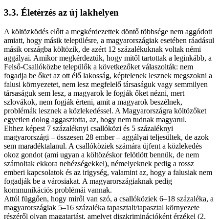
3.3. Életérzés az új lakhelyen
A költözködés előtt a megkérdezettek döntő többsége nem aggódott
amiatt, hogy másik településre, a magyarországiak esetében ráadásul
másik országba költözik, de azért 12 százalékuknak voltak némi
aggályai. Amikor megkérdeztük, hogy mitől tartottak a leginkább, a
Felső-Csallóközbe települők a következőket válaszolták: nem
fogadja be őket az ott élő lakosság, képtelenek lesznek megszokni a
falusi környezetet, nem lesz megfelelő társaságuk vagy semmilyen
társaságuk sem lesz, a magyarok le fogják őket nézni, mert
szlovákok, nem fogják érteni, amit a magyarok beszélnek,
problémák lesznek a közlekedéssel. A Magyarországra költözőket
egyetlen dolog aggasztotta, az, hogy nem tudnak magyarul.
Ehhez képest 7 százaléknyi csallóközi és 5 százaléknyi
magyarországi – összesen 28 ember – aggályai teljesültek, de azok
sem maradéktalanul. A csallóköziek számára újfent a közlekedés
okoz gondot (ami ugyan a költözéskor felötlött bennük, de nem
számoltak ekkora nehézségekkel), némelyeknek pedig a rossz
emberi kapcsolatok és az irigység, valamint az, hogy a falusiak nem
fogadják be a városiakat. A magyarországiaknak pedig
kommunikációs problémái vannak.
Attól függően, hogy miről van szó, a csallóköziek 6–18 százaléka, a
magyarországiak 5–16 százaléka tapasztalt/tapasztal környezete
részéről olyan magatartást, amelyet diszkriminációként érzékel (2.