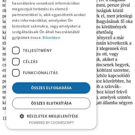
használatára vonatkozó információkat
teljességgel otthon érzők között is előfordul az ilyesmi, persze jóval
megosztjuk hirdetési és elemző
ritkábban. A csallóköziek közül hatan, a magyarországiak közül
partnereinkkel is, akik egyesíthetik azokat
pedig csak ketten mondták, hogy azért költöznének el, mert jelenlegi
más információkkal, amelyeket Ön
lakhelyükön nem érzik jól magukat. A település elhagyásának fő oka
biztosított számukra, vagy amelyeket a
mindkét alminta esetében inkább az, hogy bizonyos körülmények
szolgáltatásaik Ön általi használatából
kényszerítik őket erre a lépésre, vagy pedig jobb lehetőség
kínálkozik számukra. A leggyakoribb kényszerítő tényező a már
gyűjtöttek össze.
Bővebben
többször említett rossz tömegközlekedés, s csak ezután következik a
lelki komfortérzet hiánya, az, hogy a megkérdezett idegennek érzi
TELJESÍTMÉNY
magát, hogy a szülővárosa, Pozsony vonzza őt, újra ott, vagy
legalábbis hozzá közelebb szeretne élni. De vannak, akiket a
CÉLZÁS
csallóközi sík terület deprimál, mindig fúj a szél, nincsenek hegyek,
erdők, kevés a zöldterület, panaszolják. Tehát aki költözni szeretne,
FUNKCIONALITÁS
az vissza Pozsonyba (beleértve a főváros Csallóközhöz kapcsolódó
peremkerületét, Pozsonypüspökit) vagy Pozsonyhoz közelebbre, ha
pedig Magyarországon lakik, akkor minél közelebb a szlovák–
ÖSSZES ELFOGADÁSA
magyar határhoz, akár vissza Szlovákiába, a határhoz közel fekvő
települések valamelyikébe (Oroszvár, Dunacsúny), amelyek szintén
közelebb fekszenek Pozsonyhoz. Külföldre, nyugati államba négyen
ÖSSZES ELUTASÍTÁSA
szeretnének kiköltözni.
RÉSZLETEK MEGJELENÍTÉSE
11. ábra. Szeretne innen elköltözni?
POWERED BY COOKIESCRIPT