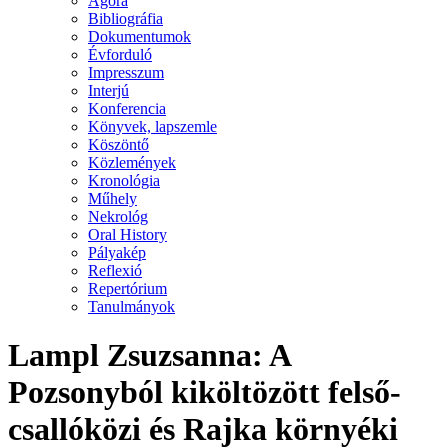
Agora
Bibliográfia
Dokumentumok
Évforduló
Impresszum
Interjú
Konferencia
Könyvek, lapszemle
Köszöntő
Közlemények
Kronológia
Műhely
Nekrológ
Oral History
Pályakép
Reflexió
Repertórium
Tanulmányok
Lampl Zsuzsanna: A
Pozsonyból kiköltözött felső-
csallóközi és Rajka környéki