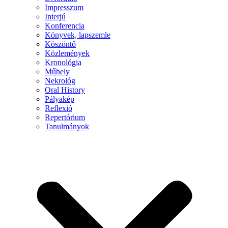
Impresszum
Interjú
Konferencia
Könyvek, lapszemle
Köszöntő
Közlemények
Kronológia
Műhely
Nekrológ
Oral History
Pályakép
Reflexió
Repertórium
Tanulmányok