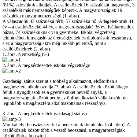
(81%) szlovákok alkotják. A csallóköziek 16 százalékát magyarok, 3
százalékát más nemzetiségűek képezik. A magyarországiak 19
százaléka magyar nemzetiségű (1. ábra).
A válaszadók 43 százaléka férfi, 57 százaléka nő. Átlagéletkoruk 41
év – a csallóközieké 44 év, a magyarországiaké 36 év. Kétharmaduk
házas, 74 százalékuknak van gyermeke. Iskolai végzettség
tekintetében kimagasló az érettségizettek és diplomások részaránya,
s ez a magyarországiakra még inkább jellemző, mint a
csallóköziekre6 (2. ábra).
1. ábra. Nemzetiség (%)
2. ábra. A megkérdezettek iskolai végzettsége
Gazdasági státus szerint a többség alkalmazott, elsősorban a
magánszféra alkalmazottja (3. ábra). A csallóköziek között átlagon
felüli a nyugdíjasok és a gyermeküket nevelő anyák, a
magyarországiak között pedig az önfoglalkoztató vállalkozók, de
leginkább a magánszféra alkalmazottainak részaránya.
3. ábra. A megkérdezettek gazdasági státusa
Munkahelyi beosztás szerint a beosztottak dominálnak (4. ábra). A
csallóköziek között több a vezető beosztású, a magyarországiak
között több a beosztott.