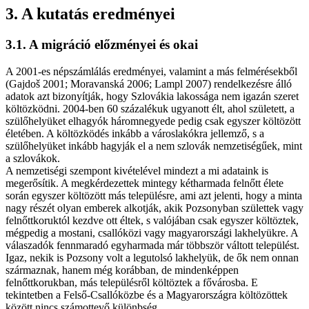
3. A kutatás eredményei
3.1. A migráció előzményei és okai
A 2001-es népszámlálás eredményei, valamint a más felmérésekből
(Gajdoš 2001; Moravanská 2006; Lampl 2007) rendelkezésre álló
adatok azt bizonyítják, hogy Szlovákia lakossága nem igazán szeret
költözködni. 2004-ben 60 százalékuk ugyanott élt, ahol született, a
szülőhelyüket elhagyók háromnegyede pedig csak egyszer költözött
életében. A költözködés inkább a városlakókra jellemző, s a
szülőhelyüket inkább hagyják el a nem szlovák nemzetiségűek, mint
a szlovákok.
A nemzetiségi szempont kivételével mindezt a mi adataink is
megerősítik. A megkérdezettek mintegy kétharmada felnőtt élete
során egyszer költözött más településre, ami azt jelenti, hogy a minta
nagy részét olyan emberek alkotják, akik Pozsonyban születtek vagy
felnőttkoruktól kezdve ott éltek, s valójában csak egyszer költöztek,
mégpedig a mostani, csallóközi vagy magyarországi lakhelyükre. A
válaszadók fennmaradó egyharmada már többször váltott települést.
Igaz, nekik is Pozsony volt a legutolsó lakhelyük, de ők nem onnan
származnak, hanem még korábban, de mindenképpen
felnőttkorukban, más településről költöztek a fővárosba. E
tekintetben a Felső-Csallóközbe és a Magyarországra költözöttek
között nincs számottevő különbség.