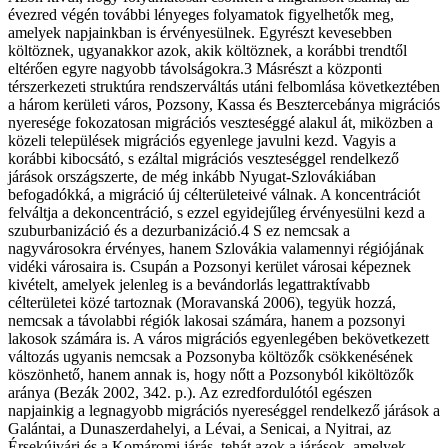
évezred végén további lényeges folyamatok figyelhetők meg,
amelyek napjainkban is érvényesülnek. Egyrészt kevesebben
költöznek, ugyanakkor azok, akik költöznek, a korábbi trendtől
eltérően egyre nagyobb távolságokra.3 Másrészt a központi
térszerkezeti struktúra rendszerváltás utáni felbomlása következtében
a három kerületi város, Pozsony, Kassa és Besztercebánya migrációs
nyeresége fokozatosan migrációs veszteséggé alakul át, miközben a
közeli települések migrációs egyenlege javulni kezd. Vagyis a
korábbi kibocsátó, s ezáltal migrációs veszteséggel rendelkező
járások országszerte, de még inkább Nyugat-Szlovákiában
befogadókká, a migráció új célterületeivé válnak. A koncentrációt
felváltja a dekoncentráció, s ezzel egyidejűleg érvényesülni kezd a
szuburbanizáció és a dezurbanizáció.4 S ez nemcsak a
nagyvárosokra érvényes, hanem Szlovákia valamennyi régiójának
vidéki városaira is. Csupán a Pozsonyi kerület városai képeznek
kivételt, amelyek jelenleg is a bevándorlás legattraktívabb
célterületei közé tartoznak (Moravanská 2006), tegyük hozzá,
nemcsak a távolabbi régiók lakosai számára, hanem a pozsonyi
lakosok számára is. A város migrációs egyenlegében bekövetkezett
változás ugyanis nemcsak a Pozsonyba költözők csökkenésének
köszönhető, hanem annak is, hogy nőtt a Pozsonyból kiköltözők
aránya (Bezák 2002, 342. p.). Az ezredfordulótól egészen
napjainkig a legnagyobb migrációs nyereséggel rendelkező járások a
Galántai, a Dunaszerdahelyi, a Lévai, a Senicai, a Nyitrai, az
Érsekújvári és a Komáromi járás, tehát azok a járások, amelyek