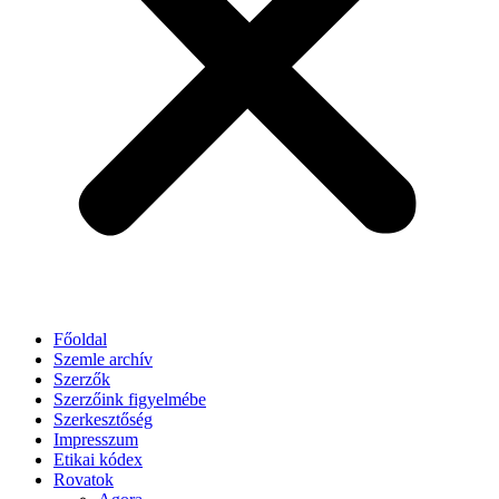
Főoldal
Szemle archív
Szerzők
Szerzőink figyelmébe
Szerkesztőség
Impresszum
Etikai kódex
Rovatok