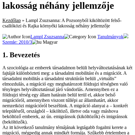
lakosság néhány jellemzője
Kezdőlap
»
Lampl Zsuzsanna: A Pozsonyból kiköltözött felső-
csallóközi és Rajka környéki lakosság néhány jellemzője
Lampl Zsuzsanna
Tanulmányok
Szemle: 2010/3
Magyar
1. Bevezetés
A szociológia az emberek társadalmon belüli helyváltoztatásának két
fajtáját különbözteti meg: a társadalmi mobilitást és a migrációt. A
társadalmi mobilitás a társadalmi struktúrán belüli „virtuális”
elmozdulás, a migráció egy meghatározott földrajzi térségben való
tényleges helyváltoztatással járó vándorlás. Amennyiben ez a
földrajzi térség egy állam határain belül terül el, akkor belső
migrációról, amennyiben viszont túllépi az államhatárt, akkor
nemzetközi migrációról beszélünk. A migráció alanyai a – konkrét
településről, országból – kiköltöző, illetve oda vagy máshova
beköltöző embe­rek, az ún. emigránsok (kiköltözők) és imigránsok
(beköltözők).
Az itt következő tanulmány témájának legtágabb fogalmi kerete a
migráció, mégpedig annak mindkét formája. Szűkebb értelemben a