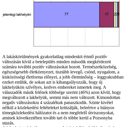
A lakáskörülmények gyakorlatilag mindenkit érintő pozitív
változásán kívül a betelepülés minden második megkérdezett
számára további pozitív változásokat hozott. Természetközelség,
egészségesebb életkörnyezet, tisztább levegő, csönd, nyugalom, a
kisközösségi életforma előnyei, a jobb életminőség – leggyakrabban
ezeket említik, de sokan azt is kihangsúlyozzák, hogy új
lakhelyükön szívélyes, kedves embereket ismertek meg. A
válaszadók másik felének többsége szerint (46%) azon kívül, hogy
megváltozott a lakhelyük, semmi más nem változott. Kimondottan
negatív változásokra 4 százalékuk panaszkodik. Szinte kivétel
nélkül a közlekedési feltételeket kritizálják, beleértve a hiányos
tömegközlekedési hálózatot és a nem megfelelő útviszonyokat,
aminek következtében tovább tart és többe kerül a Pozsonyba
utazás.