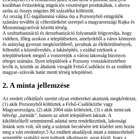
korábban évtizedekig migrációs veszteséget produkáltak, s ahova
azóta az összes migráns 88 százaléka költözött.
Az ország EÚ-tagállammá válása óta a Pozsonyból emigrálók
számára további új célterületként szerepel a magyarországi Rajka és
Mosonmagyaróvár közötti térség.
A szuburbanizáció és dezurbanizáció folyamatát felgyorsítja, hogy
vidéken, főleg azokon a településeken, amelyekből a város könnyen
és aránylag gyorsan megközelíthető, javulnak az életkörülmények,
fellendül a közművesítés, a lakásépítés, s ezáltal ezeknek a
településeknek megnő a vonzerejük a városi lakosság bizonyos
rétegei számára. Ilyen települések a Pozsony vonzáskörzetében
levők is, köztük az általunk vizsgált Felső-Csallóköz és az említett
magyar–szlovák határ menti térség települései.
2. A minta jellemzése
Az eredeti célkitűzés szerint olyan embereket akartunk megkérdezni,
(1) akik Pozsonyból költöztek a Felső-Csallóközbe vagy
Magyarországra, (2) akik 2004 után költöztek, (3) s akik nemcsak
hétvégi „turisták”, hanem az adott településen laknak. A
kiköltözőkről semminemű adattal nem rendelkeztünk, lakossági
listánk sem volt, sőt még a számuk becslésére tett kísérlet sem hozta
meg a várt eredményt.5 Az említett akadályok miatt a mintavételnél
semmiféle szabályt nem tudtunk alkalmazni, azon kívül, hogy a