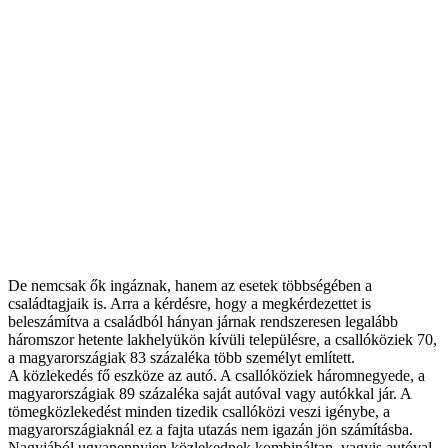
De nemcsak ők ingáznak, hanem az esetek többségében a
családtagjaik is. Arra a kérdésre, hogy a megkérdezettet is
beleszámítva a családból hányan járnak rendszeresen legalább
háromszor hetente lakhelyükön kívüli településre, a csallóköziek 70,
a magyarországiak 83 százaléka több személyt említett.
A közlekedés fő eszköze az autó. A csallóköziek háromnegyede, a
magyarországiak 89 százaléka saját autóval vagy autókkal jár. A
tömegközlekedést minden tizedik csallóközi veszi igénybe, a
magyarországiaknál ez a fajta utazás nem igazán jön számításba.
Nagyjából ugyanennyien közlekednek kombináltan, vagyis autóval