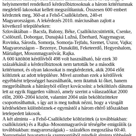
helyismerettel rendelkező kérdezőbiztosoknak a három kritériumnak
megfelelő lakosokat kellett megszólítaniuk. Összesen 600 embert
kérdeztek meg, 360-at a Felső-Csallóközben, 240-et
Magyarországon. A lekérdezés 2010. márciusában zajlott a
következő településeken:
Szlovákiában – Bacsfa, Balony, Béke, Csallóközcsütörtök, Csenke,
Csölösztő, Doborgaz, Dunajská Lužná, Éberhard, Nagymagyar,
Rovinka, Sárosfa, Somorja, Somorja-Tejfalu, Szemet, Úszor, Vajka;
Magyarországon – Bezenye, Dunakiliti, Feketeerdő, Hegyeshalom,
Márialiget, Mosonmagyaróvár, Rajka.
A 600 kitöltött kérdőívből 498 volt használható, bár ezek 30
százalékánál a kérdezőbiztosok nem tartották be a második
kritériumot, és olyan lakosokat is megkérdeztek, akik 2004 előtt
költöztek az adott településre. Mivel azonban ezek a kérdőívek
egyébként teljességgel használhatók, nem iktattuk ki őket, hanem
megpróbáltunk a hátrányból előnyt kovácsolni: a beköltözés dátuma
lett az egyik független változó, amely szerint a válaszadókat 2000
előtt, 2000–2004 között, valamint 2004 után beköltözöttekre
csoportosíthattuk, s így azt is meg tudtuk nézni, hogy a vizsgált
kérdésekben különböznek-e egymástól a három eltérő időszakban
letelepedett lakosok.
A két alminta – a Felső-Csallóközbe költözöttek (a továbbiakban:
csallóköziek) és a Rajka–Mosonmagyaróvár térségébe emigrálók (a
továbbiakban: magyarországiak) – százalékos megoszlása 60:40.
Nemzetiségi hovatartozás szempontjából mindkét alminta többségét