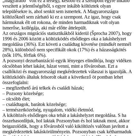
„magyarabb” volt ez a térség), később ez a szempont egyre inkább
veszített a jelentőségéből, s egyre inkább költöztek olyan
településekre is, ahol senkit sem ismertek. A Magyarországra
költözőknél sem zárható ki ez a szempont. Az igaz, hogy csak
hármuknak élt ott rokona, de minden harmadiknak volt olyan
ismerőse, kollégája, aki már előtte áttelepült.
Az országos migrációs statisztikákból kiderül (Šprocha 2007), hogy
1996 és 2006 között a költözködés elsődleges oka a lakáshelyzet
megoldása (36%). Ezt követi a családtag követése (mindkét nemnél
28%), különböző nem specifikált okok (17%) és a házasságkötés
(nők 10%, férfiak 6%).
A pozsonyi dezurbanizáció egyik lényeges elindítója, hogy vidéken
olcsóbban lehet lakást, házat venni, mint a fővárosban. Ezt a
csallóközi és magyarországi megkérdezettek válaszai is igazolják. A
költözködés általuk felsorolt okait a következő öt pontban lehet
összefoglalni:
– megfizethető árú telkek és családi házak;
– Pozsony közelsége;
– olcsóbb élet;
– családtagok, barátok közelsége;
– természetközelség, nyugalom, vidéki életmód.
A kiköltözés elsődleges oka tehát a lakáshelyzet megoldása. S ha
összehasonlítjuk, hol laktak Pozsonyban és hol laknak most, akkor
beigazolódik, hogy a fővárosból való kiköltözés valóban javított a
megkérdezettek lakáskörülményein. Pozsonyban csak kétharmaduk