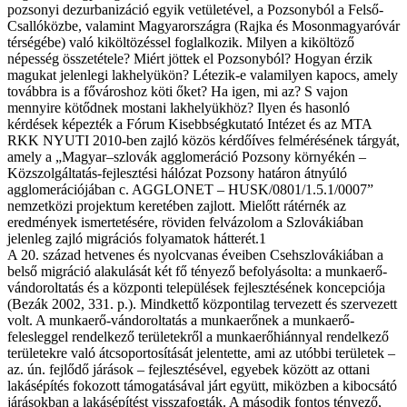
pozsonyi dezurbanizáció egyik vetületével, a Pozsonyból a Felső-
Csallóközbe, valamint Magyarországra (Rajka és Mosonmagyaróvár
térségébe) való kiköltözéssel foglalkozik. Milyen a kiköltöző
népesség összetétele? Miért jöttek el Pozsonyból? Hogyan érzik
magukat jelenlegi lakhelyükön? Létezik-e valamilyen kapocs, amely
továbbra is a fővároshoz köti őket? Ha igen, mi az? S vajon
mennyire kötődnek mostani lakhelyükhöz? Ilyen és hasonló
kérdések képezték a Fórum Kisebbségkutató Intézet és az MTA
RKK NYUTI 2010-ben zajló közös kérdőíves felmérésének tárgyát,
amely a „Magyar–szlovák agglomeráció Pozsony környékén –
Közszolgáltatás-fejlesztési hálózat Pozsony határon átnyúló
agglomerációjában c. AGGLONET – HUSK/0801/1.5.1/0007”
nemzetközi projektum keretében zajlott. Mielőtt rátérnék az
eredmények ismertetésére, röviden felvázolom a Szlovákiában
jelenleg zajló migrációs folyamatok hátterét.1
A 20. század hetvenes és nyolcvanas éveiben Csehszlovákiában a
belső migráció alakulását két fő tényező befolyásolta: a munkaerő-
vándoroltatás és a központi települések fejlesztésének koncepciója
(Bezák 2002, 331. p.). Mindkettő központilag tervezett és szervezett
volt. A munkaerő-vándoroltatás a munkaerőnek a munkaerő-
felesleggel rendelkező területekről a munkaerőhiánnyal rendelkező
területekre való átcsoportosítását jelentette, ami az utóbbi területek –
az. ún. fejlődő járások – fejlesztésével, egyebek között az ottani
lakásépítés fokozott támogatásával járt együtt, miközben a kibocsátó
járásokban a lakásépítést visszafogták. A második fontos tényező,