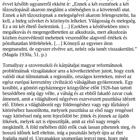
évvel később ugyanerről ekként ír: „Ennek a két eszmének a két
tűzoszlopánál akarom meglátni a sötétségben is a követendő utat.
Ennek a két tűzoszlopnak a melegségével akarom felengesztelni, ha
kell, a hideg szíveket és közönyös lelkeket. Világosság és melegség.
Ez a mi két éltető őselemünk. […] Ezekben a kérdésekben nincs
megalkuvás és megengedhetetlen az alkudozás, mert alkudozás
közben észrevétlenül mehetnek veszendőbe alapvető értékek és
pótolhatatlan létfeltételek. […] Könnyű az egyenes úton
megmaradni, de egyszer elvétve azt, nehéz oda ismét visszakerülni.”
(Magda 1930a, 51. p.)
Tornallyay a szovenszkói és kárpátaljai magyar reformátusok
problémáinak vizsgálatakor arra a következtetésre jutott, hogy ezek
valódi okai túlmutatnak a regionális, országos kereteken, mivel az
egész európai keresztény civilizáció válságában gyökereznek. Egy
korábbi, a gömöri egyházmegye közgyűlése előtt 1926-ban tartott
beszédében még úgy vélte, a válság és az ebből fakadó zavar csak
átmeneti, amit a világháború négyéves eszeveszett pusztítása idézett
elő. Ebben a világháborút egy földrengéshez vagy egy tűzhányó
kitöréséhez hasonlította, melynek pusztítása az első nagy rengéssel
vagy kitöréssel még nem fejeződött be: jöttek és jönnek az újabb
lökések, melyek azt is elpusztítják, amit az első nagy rengés
megkímélt. A föld méhében dúló erők csak lassan pihennek meg, és
hosszú időnek kell eltelnie, míg a pusztulás helyét újra az élet
foglalja majd el. Ugyanakkor szomorúan jegyzi meg, hogy még