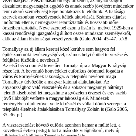
vezéralakjává. Felszólalásaiban egy önzetlen, az anyaországtól
elszakított magyarságért aggódó és annak szebb jövőjéért mindenkor
tenni akaró személyiség képe bontakozik ki előttünk. A hatósági
szervek azonban veszélyesnek ítélték aktivitását. Számos eljárást
indítottak ellene, nemegyszer letartóztatták és hosszabb időre
őrizetben tartották. Neve szerepel azon a listán is, melyet 1929-ben a
kassai rendőrségi igazgatóság állított össze mindazon személyekről,
akik az állam biztonságát veszélyeztetik (Galo 2004, 45–47. p.).8
Tornallyay az új állam keretei közé kerülve sem hagyott fel
építészmérnöki tevékenységével, számos helyi épület tervezése és
felújítása fűződik a nevéhez.9
Az első bécsi döntést követően Tornalja újra a Magyar Királyság
része lett. A bevonuló honvédeket euforikus örömmel fogadta a
város és környékének lakossága. A település nevében maga
Tornallyay üdvözölte a magyar katonai alakulatokat. Az
anyaországhoz való visszatérés és a sokszor megannyi hátrányt
jelentő kisebbségi lét megszűnte a győzelem érzését és egy szebb
jövő illúzióját vetítette a magyar lakosság elé. Mindezek
reményében újult erővel vette ki részét és vállalt döntő szerepet a
település életének átalakításában Tornallyay Zoltán is (Galo 2005,
35–36. p.).
A visszacsatolást követő eufória azonban hamar a múlté lett, a
következő évben pedig kitört a második világháború, mely új
kihívások elé állította Tornalja lakosságát is.