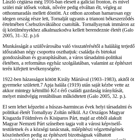
László cégtársa még 1916-ban elesett a galíciai fronton, és mivel
szülei már idősek voltak, nővére pedig elváltan élt, végleg az
otthonmaradás mellett döntött. Az otthon azonban hamarosan egy
idegen ország része lett, Tornalját ugyanis a trianoni békeszerződés
értelmében Csehszlovákiához csatolták. Tornallyaynak immáron az
új körülményekhez alkalmazkodva kellett berendeznie éle­tét (Galo
2005, 31–32. p.).6
Munkásságát a szülővárosába való visszatérésétől a haláláig terjedő
időszakban négy csoportra oszthatjuk: családja és birtokai
gondozásában és gyarapításában, a város társadalmi-politikai
életében, a református egyház szolgálatában, valamint az építészet
terén kifejtett tevékenységére.
1922-ben házasságot kötött Király Máriával (1903–1983), akitől öt
gyermeke született.7 Apja halála (1919) után saját kézbe vette az
akkor mintegy kétmillió Kč-t érő családi gazdaság irányítását,
melyet mindvégig rentábilisan működtetett (Galo 2005, 32. p.).
El sem lehet képzelni a húszas-harmincas évek helyi társadalmi és
politikai életét Tornallyay Zoltán nélkül. Az Országos Magyar
Kisgazda Földmíves és Kisiparos Párt, majd az ebből alakult
Magyar Nemzeti Párt színeiben tagja volt a városi képviselő-
testületnek és a községi tanácsnak, műépítészi végzettségének
köszönhetően pedig az építészeti bizottságnak válhatott