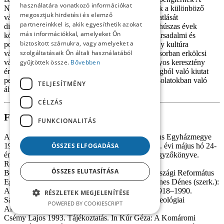
használatára vonatkozó információkat
Nyugat alkonya című munkája nyomán elterjedtek a különböző
megosztjuk hirdetési és elemző
válságteóriák, melyek az európai civilizáció hanyatlását
partnereinkkel is, akik egyesíthetik azokat
diagnosztizálták, egyben keresték annak okait. A húszas évek
más információkkal, amelyeket Ön
közepétől Tornallyay az általa érzékelt egyházi, társadalmi és
biztosított számukra, vagy amelyeket a
politikai problémák gyökerét az európai keresztény kultúra
szolgáltatásaik Ön általi használatából
válságában vélte megtalálni. Ezt a válságot ő elsősorban erkölcsi
válságként értelmezte, melynek okát a hagyományos keresztény
gyűjtöttek össze.
Bővebben
értékek háttérbe szorulásában találta meg. A válságból való kiutat
pedig az evangéliumi szeretetnek az emberi kapcsolatokban való
TELJESÍTMÉNY
általánossá tételében, egy új reformációban látta.
CÉLZÁS
Felhasznált irodalom
FUNKCIONALITÁS
Ablonczy Pál (szerk.) 1923. A Gömöri Református Egyházmegye
ÖSSZES ELFOGADÁSA
1922. évi augusztus hó 8-án Tornalján és az 1923. évi május hó 24-
én Pelsőczön tartott rendes évi közgyűléseinek jegyzőkönyve.
Rozsnyó.
ÖSSZES ELUTASÍTÁSA
Bolyki János–Ladányi Sándor 1999. A Magyarországi Református
Egyház 1918–1948 között. In Barcza József–Dienes Dénes (szerk.):
A Magyarországi Református Egyház története 1918–1990.
RÉSZLETEK MEGJELENÍTÉSE
Sárospatak, Sárospataki Református Kollégium Teológiai
POWERED BY COOKIESCRIPT
Akadémiája, 33–44. p.
Csémy Lajos 1993. Tájékoztatás. In Kúr Géza: A Komáromi