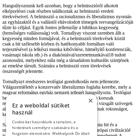
Hangsúlyoznunk kell azonban, hogy a belmisszióról alkotott
elképzelései csak részben találkoztak az belmisszió eredeti
törekvéseivel. A belmisszió a racionalizmus és liberalizmus nyomán
az egyházaktól és a vallástól eltávolodott tömegek reevangelizációját
tűzte ki céljául. Egyik fontos jellemzője a biblikus kegyesség
(bensőséges vallásosság) volt. Tornallyay viszont szemben állt a
kegyesség minden formájával, és a belmissziói törekvések közül
csak a hit szélesebb körben és hatékonyabb formában való
terjesztésével (a lelkészi munka kibővítése, hitmélyítő konferenciák,
vasárnapi iskola stb.) és a diakóniával/szeretetmunkával18 tudott
azonosulni, melyekhez nála még a társadalom kulturális szintjének
az emelése társult. Számára a belmisszió ezen törekvések
összességét jelentette.
Tornallyayt rendszeres teológiai gondolkodás nem jellemezte.
Világszemléletét a konzervatív liberalizmus foglalta keretbe, mely a
magyar református egyház nemzeti jellegét hangsúlyozta. Teológiai
beállítottságát nem lehet egyértelműen besorolni a korszak
×
református teológia irányzatainak egyikébe sem; a vizsgált szövegek
Ez a weboldal sütiket
alapján leginkább a történeti kálvinizmussal mutatnak rokonságot,
használ
keveredve a liberális teológia elemeivel.19
Cookie-kat használunk a tartalom, a
Szemében a református egyház nemcsak a kálvinista hit és a
hirdetések személyre szabására és a
magyarság mentsvára, hanem a válságba került európai civilizációé
forgalom elemzésére. Webhelyünk Ön általi
is. A két világháború között elsősorban Oswald Spenglernek A