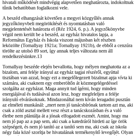
hivatali működését mindvégig alapvetően meghatározta, indokoltnak
tűnik behatóbban foglalkozni vele.
A beszéd elhangzását követően a megyei közgyűlés annak
jegyzőkönyvbeli megörökítését és nyomtatásban való
megjelentetését határozta el (Réz 1924, 6. p.). A jegyzőkönyvbe
végül nem került be a beszéd, az egyház hivatalos lapja, a
Református Egyház és Iskola viszont májusban két részben
leközölte (Tornallyay 1921a; Tornallyay 1921b), de ebből a cenzúra
törölte az utolsó 89 sort, így annak teljes változata nem áll
rendelkezésünkre.13
Tornallyay beszéde elején bevallotta, hogy mélyen meghatotta az a
bizalom, ami feléje irányul az egyház tagjai részéről, egyúttal
tisztában van azzal, hogy ezt a megelőlegezett bizalmat apja vívta ki
számára, aki csaknem egy emberöltőn át közmegelégedéssel
szolgálta az egyházat. Maga annyit tud ígérni, hogy minden
energiájával és tudásával azon lesz, hogy megfeleljen a feléje
irányuló elvárásoknak. Mindazonáltal nem kíván leragadni pusztán
az elméleti munkánál: „mert nem jó tanácsbírónak tartom azt ma, aki
csak a zöld asztal mellett vesz részt a tanácskozásban és a való
életbe nem plántálja át a jónak elfogadott eszmét. Amint, hogy ma
nem jó pap az a pap sem, aki csak a katedráról hirdeti az íge örök
szépségeit, és nem jó tanító az a tanító sem ma, aki csak az iskola
négy fala közé szorítja be hivatalának termékenyítő levegőjét. Olyan