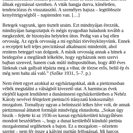
állnak egymással szemben. A viták hangja durva, kíméletlen,
tendenciózus és visszataszító. A személyes hajsza – legtöbbször
kenyéririgységből – napirenden van. […]
Betegek vagyunk, igen tisztelt uraim. Ezt mindnyájan érezzük,
mindnyájan hangoztatjuk és mégis nyugodtan haladunk tovább a
megkezdett, de bizonyára helytelen úton. Pedig van a baj ellen
orvosság. Az egyik orvosság a mi egyházi törvénykönyvünk. Ennek
a receptjeit kell teljes precizitással alkalmazni mindenütt, ahol
renitens beteggel van dolgunk. A másik orvosság annak a hitnek a
beidegzése a megfáradt lelkekbe, hogy egyházunk nem szervi
bajban szenved, hanem csak múló indispositióban, hogy 400 éves
fánknak csak gallyait tépázta meg a vihar, de törzse erős, belül ép és
még nem balta alá való.” (Szőke 1931, 5–7. p.)
Nem értett egyet azokkal az egyháztagokkal, akik a pietizmusban
vélték megtalálni a válságból kivezető utat. A harmincas évek
elejétől kapott lendületet a dunáninneni egyházkerületben a Nehéz
Károly nevével fémjelzett pietista16 irányzatú kiskoszmályi
mozgalom. Tornallyay ugyan a belmisszió lelkes híve volt, de annak
pietizmussal átitatott formáját mindvégig elutasította. „Sokan úgy
hiszik – fejtette ki az 1936-os kassai egyházkerületi közgyűlésen
mondott beszédében –, hogy a dunai kerületből kiinduló pietista
mozgalommal segíthetnek a bajon. Ez a mozgalom – nézetem
szerint – nem fér össze a kálvini puritán felfogással. Mi harcos