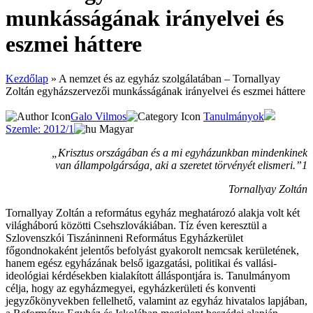
munkásságának irányelvei és
eszmei háttere
Kezdőlap
»
A nemzet és az egyház szolgálatában – Tornallyay
Zoltán egyházszervezői munkásságának irányelvei és eszmei háttere
Galo Vilmos
Tanulmányok
Szemle: 2012/1
Magyar
„Krisztus országában és a mi egyházunkban mindenkinek
van állampolgársága, aki a szeretet törvényét elismeri.”1
Tornallyay Zoltán
Tornallyay Zoltán a református egyház meghatározó alakja volt két
világháború közötti Csehszlovákiában. Tíz éven keresztül a
Szlovenszkói Tiszáninneni Református Egyházkerület
főgondnokaként jelentős befolyást gyakorolt nemcsak kerületének,
hanem egész egyházának belső igazgatási, politikai és vallási-
ideológiai kérdésekben kialakított álláspontjára is. Tanulmányom
célja, hogy az egyházmegyei, egyházkerületi és konventi
jegyzőkönyvekben fellelhető, valamint az egyház hivatalos lapjában,