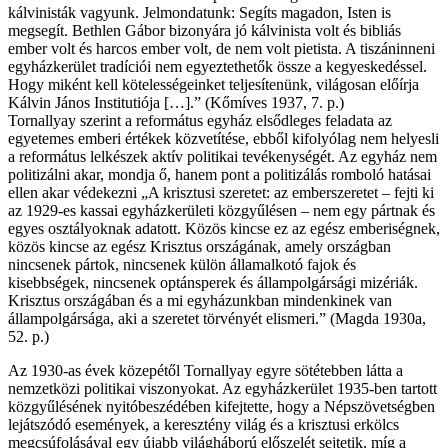
kálvinisták vagyunk. Jelmondatunk: Segíts magadon, Isten is
megsegít. Bethlen Gábor bizonyára jó kálvinista volt és bibliás
ember volt és harcos ember volt, de nem volt pietista. A tiszáninneni
egyházkerület tradíciói nem egyeztethetők össze a kegyeskedéssel.
Hogy miként kell kötelességeinket teljesítenünk, világosan előírja
Kálvin János Institutiója […].” (Kőmíves 1937, 7. p.)
Tornallyay szerint a református egyház elsődleges feladata az
egyetemes emberi értékek közvetítése, ebből kifolyólag nem helyesli
a református lelkészek aktív politikai tevékenységét. Az egyház nem
politizálni akar, mondja ő, hanem pont a politizálás romboló hatásai
ellen akar védekezni „A krisztusi szeretet: az emberszeretet – fejti ki
az 1929-es kassai egyházkerületi közgyűlésen – nem egy pártnak és
egyes osztályoknak adatott. Közös kincse ez az egész emberiségnek,
közös kincse az egész Krisztus országának, amely országban
nincsenek pártok, nincsenek külön államalkotó fajok és
kisebbségek, nincsenek optánsperek és állampolgársági mizériák.
Krisztus országában és a mi egyházunkban mindenkinek van
állampolgársága, aki a szeretet törvényét elismeri.” (Magda 1930a,
52. p.)
Az 1930-as évek közepétől Tornallyay egyre sötétebben látta a
nemzetközi politikai viszonyokat. Az egyházkerület 1935-ben tartott
közgyűlésének nyitóbeszédében kifejtette, hogy a Népszövetségben
lejátszódó események, a keresztény világ és a krisztusi erkölcs
megcsúfolásával egy újabb világháború előszelét sejtetik, míg a