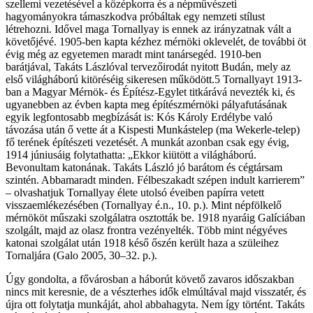
szellemi vezetésével a középkorra és a népművészeti
hagyományokra támaszkodva próbáltak egy nemzeti stílust
létrehozni. Idővel maga Tornallyay is ennek az irányzatnak vált a
követőjévé. 1905-ben kapta kézhez mérnöki oklevelét, de további öt
évig még az egyetemen maradt mint tanársegéd. 1910-ben
barátjával, Takáts Lászlóval tervezőirodát nyitott Budán, mely az
első világháború kitöréséig sikeresen működött.5 Tornallyayt 1913-
ban a Magyar Mérnök- és Építész-Egylet titkárává nevezték ki, és
ugyanebben az évben kapta meg építészmérnöki pályafutásának
egyik legfontosabb megbízását is: Kós Károly Erdélybe való
távozása után ő vette át a Kispesti Munkástelep (ma Wekerle-telep)
fő terének építészeti vezetését. A munkát azonban csak egy évig,
1914 júniusáig folytathatta: „Ekkor kiütött a világháború.
Bevonultam katonának. Takáts László jó barátom és cégtársam
szintén. Abbamaradt minden. Félbeszakadt szépen indult karrierem”
– olvashatjuk Tornallyay élete utolsó éveiben papírra vetett
visszaemlékezésében (Tornallyay é.n., 10. p.). Mint népfölkelő
mérnököt műszaki szolgálatra osztották be. 1918 nyaráig Galíciában
szolgált, majd az olasz frontra vezényelték. Több mint négyéves
katonai szolgálat után 1918 késő őszén került haza a szüleihez
Tornaljára (Galo 2005, 30–32. p.).
Úgy gondolta, a fővárosban a háborút követő zavaros időszakban
nincs mit keresnie, de a vészterhes idők elmúltával majd visszatér, és
újra ott folytatja munkáját, ahol abbahagyta. Nem így történt. Takáts