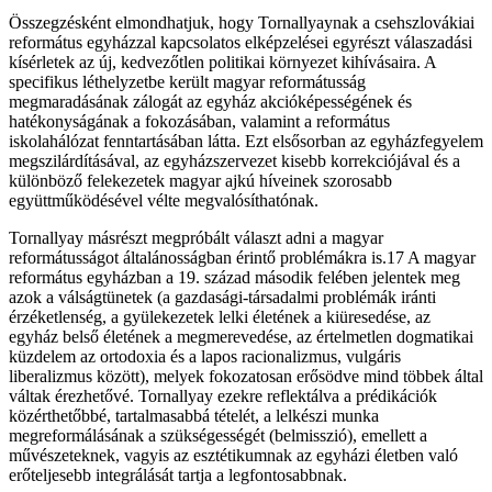
Összegzésként elmondhatjuk, hogy Tornallyaynak a csehszlovákiai
református egyházzal kapcsolatos elképzelései egyrészt válaszadási
kísérletek az új, kedvezőtlen politikai környezet kihívásaira. A
specifikus léthelyzetbe került magyar reformátusság
megmaradásának zálogát az egyház akcióképességének és
hatékonyságának a fokozásában, valamint a református
iskolahálózat fenntartásában látta. Ezt elsősorban az egyházfegyelem
megszilárdításával, az egyházszervezet kisebb korrekciójával és a
különböző felekezetek magyar ajkú híveinek szorosabb
együttműködésével vélte megvalósíthatónak.
Tornallyay másrészt megpróbált választ adni a magyar
reformátusságot általánosságban érintő problémákra is.17 A magyar
református egyházban a 19. század második felében jelentek meg
azok a válságtünetek (a gazdasági-társadalmi problémák iránti
érzéketlenség, a gyülekezetek lelki életének a kiüresedése, az
egyház belső életének a megmerevedése, az értelmetlen dogmatikai
küzdelem az ortodoxia és a lapos racionalizmus, vulgáris
liberalizmus között), melyek fokozatosan erősödve mind többek által
váltak érezhetővé. Tornallyay ezekre reflektálva a prédikációk
közérthetőbbé, tartalmasabbá tételét, a lelkészi munka
megreformálásának a szükségességét (belmisszió), emellett a
művészeteknek, vagyis az esztétikumnak az egyházi életben való
erőteljesebb integrálását tartja a legfontosabbnak.