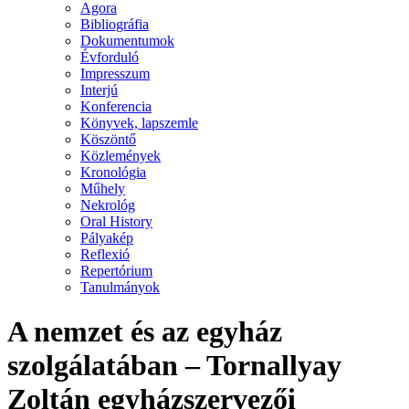
Agora
Bibliográfia
Dokumentumok
Évforduló
Impresszum
Interjú
Konferencia
Könyvek, lapszemle
Köszöntő
Közlemények
Kronológia
Műhely
Nekrológ
Oral History
Pályakép
Reflexió
Repertórium
Tanulmányok
A nemzet és az egyház
szolgálatában – Tornallyay
Zoltán egyházszervezői