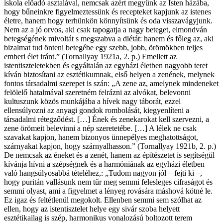
iskola előadó asztalával, nemcsak azért megyünk az Isten házába,
hogy bűneinkre figyelmeztessünk és recepteket kapjunk az istenes
életre, hanem hogy terhünkön könnyítsünk és oda visszavágyjunk.
Nem az a jó orvos, aki csak tapogatja a nagy beteget, elmondván
betegségének mivoltát s megszabva a diétát: hanem és főleg az, aki
bizalmat tud önteni betegébe egy szebb, jobb, örömökben teljes
emberi élet iránt.” (Tornallyay 1921a, 2. p.) Emellett az
istentiszteletekben és egyáltalán az egyházi életben nagyobb teret
kíván biztosítani az esztétikumnak, első helyen a zenének, melynek
fontos társadalmi szerepet is szán: „A zene az, amelynek mindeneket
felölelő hatalmával szeretném felrázni az alvókat, belevonni
kultuszunk közös munkájába a hívek nagy táborát, ezzel
ellensúlyozni az anyagi gondok rombolását, kiegyenlíteni a
társadalmi rétegződést. […] Ének és zenekarokat kell szervezni, a
zene örömeit belevinni a nép szeretetébe. […] A lélek ne csak
szavakat kapjon, hanem bizonyos ünnepélyes meghatottságot,
szárnyakat kapjon, hogy szárnyalhasson.” (Tornallyay 1921b, 2. p.)
De nemcsak az éneket és a zenét, hanem az építészetet is segítségül
kívánja hívni a szépségnek és a harmóniának az egyházi életben
való hangsúlyosabbá tételéhez,: „Tudom nagyon jól – fejti ki –,
hogy puritán vallásunk nem tűr meg semmi felesleges cifraságot és
semmi olyast, ami a figyelmet a lényeg rovására máshová kötné le.
Ez igaz és feltétlenül megokolt. Ellenben semmi sem szólhat az
ellen, hogy az istentisztelet helye egy sivár szoba helyett
esztétikailag is szép, harmonikus vonalozású boltozott terem