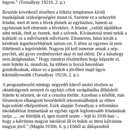
legyen.” (Tornallyay 1921b, 2. p.)
Beszéde következő részében a lelkész templomon kívüli
munkájának szükségességére mutat rá. Szerinte ez a nehezebb
feladat, mert itt nem a hívek jönnek az egyházhoz, hanem az
egyháznak kell elmennie a hívekhez. A feladat: „valódi táplálékot
adni nekik, ételt az észnek, italt a szívnek. Kívánatossá tenni nekik a
kultúrát: ez a művészetek művészete. Elismerem, falun kivált a
kérdések legnehezebbjének tartom ezt. E téren az egyenes út nem
föltétlenül a legrövidebb. Nagyon jól kell ismernie annak a nép-
psychét, aki gyors eredményeket akar és tud elérni. De a kásahegy
nem átrághatatlan.” Hogy mindezt részleteiben hogy képzelte el,
nem fejtette ki, mondván, ha többen is hozzá hasonlóan
gondolkodnak, ekkor ez a gondolt a jövőben majd úgyis
kikristályosodik (Tornallyay 1921b, 2. p.).
A programbeszéd mintegy negyedét kitevő utolsó részben az
oktatásügynek nemzeti és egyházi célok szolgálatába állításáról
fejtette ki nézeteit, de ezt a cenzúra törölte. Azonban a később, más
fórumokon elhangzott beszédeiből rekonstruálhatjuk az ehhez
kapcsolódó elképzeléseit. Ezek alapján Tornallyay a református
iskolahálózat fenntartását az egyház egyik legfontosabb feladatának
tartja: „…ne feledjük el, igen tisztelt uraim – fejti ki 1930-ban –,
hogy a kálvinista magyar iskolával áll és bukik az itteni kálvinista
magyar jövő.” (Magda 1930b, 6. p.) Ebből az álláspontból