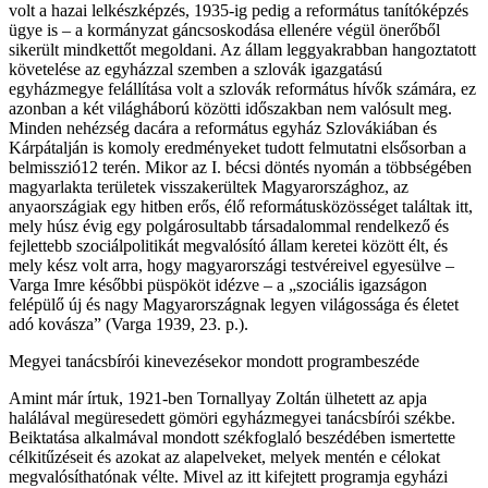
volt a hazai lelkészképzés, 1935-ig pedig a református tanítóképzés
ügye is – a kormányzat gáncsoskodása ellenére végül önerőből
sikerült mindkettőt megoldani. Az állam leggyakrabban hangoztatott
követelése az egyházzal szemben a szlovák igazgatású
egyházmegye felállítása volt a szlovák református hívők számára, ez
azonban a két világháború közötti időszakban nem valósult meg.
Minden nehézség dacára a református egyház Szlovákiában és
Kárpátalján is komoly eredményeket tudott felmutatni elsősorban a
belmisszió12 terén. Mikor az I. bécsi döntés nyomán a többségében
magyarlakta területek visszakerültek Magyarországhoz, az
anyaországiak egy hitben erős, élő reformátusközösséget találtak itt,
mely húsz évig egy polgárosultabb társadalommal rendelkező és
fejlettebb szociálpolitikát megvalósító állam keretei között élt, és
mely kész volt arra, hogy magyarországi testvéreivel egyesülve –
Varga Imre későbbi püspököt idézve – a „szociális igazságon
felépülő új és nagy Magyarországnak legyen világossága és életet
adó kovásza” (Varga 1939, 23. p.).
Megyei tanácsbírói kinevezésekor mondott programbeszéde
Amint már írtuk, 1921-ben Tornallyay Zoltán ülhetett az apja
halálával megüresedett gömöri egyházmegyei tanácsbírói székbe.
Beiktatása alkalmával mondott székfoglaló beszédében ismertette
célkitűzéseit és azokat az alapelveket, melyek mentén e célokat
megvalósíthatónak vélte. Mivel az itt kifejtett programja egyházi