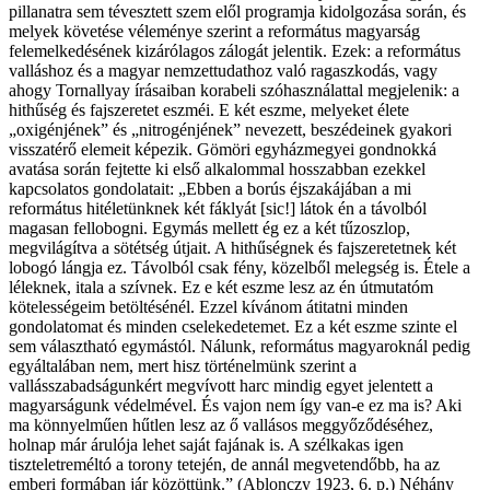
pillanatra sem tévesztett szem elől programja kidolgozása során, és
melyek követése véleménye szerint a református magyarság
felemelkedésének kizárólagos zálogát jelentik. Ezek: a református
valláshoz és a magyar nemzettudathoz való ragaszkodás, vagy
ahogy Tornallyay írásaiban korabeli szóhasználattal megjelenik: a
hithűség és fajszeretet eszméi. E két eszme, melyeket élete
„oxigénjének” és „nitrogénjének” nevezett, beszédeinek gyakori
visszatérő elemeit képezik. Gömöri egyházmegyei gondnokká
avatása során fejtette ki első alkalommal hosszabban ezekkel
kapcsolatos gondolatait: „Ebben a borús éjszakájában a mi
református hitéletünknek két fáklyát [sic!] látok én a távolból
magasan fellobogni. Egymás mellett ég ez a két tűzoszlop,
megvilágítva a sötétség útjait. A hithűségnek és fajszeretetnek két
lobogó lángja ez. Távolból csak fény, közelből melegség is. Étele a
léleknek, itala a szívnek. Ez e két eszme lesz az én útmutatóm
kötelességeim betöltésénél. Ezzel kívánom átitatni minden
gondolatomat és minden cselekedetemet. Ez a két eszme szinte el
sem választható egymástól. Nálunk, református magyaroknál pedig
egyáltalában nem, mert hisz történelmünk szerint a
vallásszabadságunkért megvívott harc mindig egyet jelentett a
magyarságunk védelmével. És vajon nem így van-e ez ma is? Aki
ma könnyelműen hűtlen lesz az ő vallásos meggyőződéséhez,
holnap már árulója lehet saját fajának is. A szélkakas igen
tiszteletreméltó a torony tetején, de annál megvetendőbb, ha az
emberi formában jár közöttünk.” (Ablonczy 1923, 6. p.) Néhány