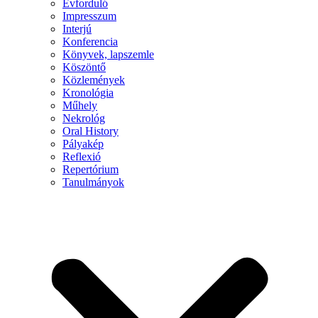
Évforduló
Impresszum
Interjú
Konferencia
Könyvek, lapszemle
Köszöntő
Közlemények
Kronológia
Műhely
Nekrológ
Oral History
Pályakép
Reflexió
Repertórium
Tanulmányok