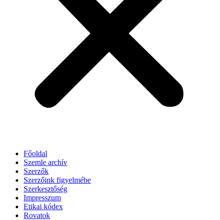
Főoldal
Szemle archív
Szerzők
Szerzőink figyelmébe
Szerkesztőség
Impresszum
Etikai kódex
Rovatok