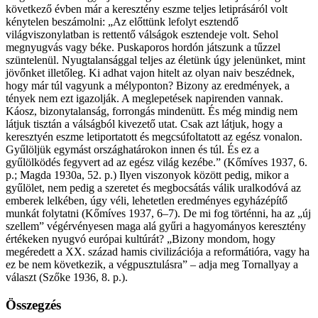
következő évben már a keresztény eszme teljes letiprásáról volt
kénytelen beszámolni: „Az előttünk lefolyt esztendő
világviszonylatban is rettentő válságok esztendeje volt. Sehol
megnyugvás vagy béke. Puskaporos hordón játszunk a tűzzel
szüntelenül. Nyugtalansággal teljes az életünk úgy jelenünket, mint
jövőnket illetőleg. Ki adhat vajon hitelt az olyan naiv beszédnek,
hogy már túl vagyunk a mélyponton? Bizony az eredmények, a
tények nem ezt igazolják. A meglepetések napirenden vannak.
Káosz, bizonytalanság, forrongás mindenütt. És még mindig nem
látjuk tisztán a válságból kivezető utat. Csak azt látjuk, hogy a
keresztyén eszme letiportatott és megcsúfoltatott az egész vonalon.
Gyűlöljük egymást országhatárokon innen és túl. És ez a
gyűlölködés fegyvert ad az egész világ kezébe.” (Kőmíves 1937, 6.
p.; Magda 1930a, 52. p.) Ilyen viszonyok között pedig, mikor a
gyűlölet, nem pedig a szeretet és megbocsátás válik uralkodóvá az
emberek lelkében, úgy véli, lehetetlen eredményes egyházépítő
munkát folytatni (Kőmíves 1937, 6–7). De mi fog történni, ha az „új
szellem” végérvényesen maga alá gyűri a hagyományos keresztény
értékeken nyugvó európai kultúrát? „Bizony mondom, hogy
megéredett a XX. század hamis civilizációja a reformátióra, vagy ha
ez be nem következik, a végpusztulásra” – adja meg Tornallyay a
választ (Szőke 1936, 8. p.).
Összegzés