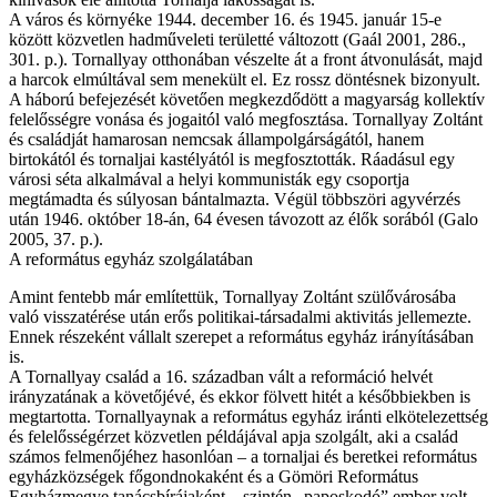
A város és környéke 1944. december 16. és 1945. január 15-e
között közvetlen hadműveleti területté változott (Gaál 2001, 286.,
301. p.). Tornallyay otthonában vészelte át a front átvonulását, majd
a harcok elmúltával sem menekült el. Ez rossz döntésnek bizonyult.
A háború befejezését követően megkezdődött a magyarság kollektív
felelősségre vonása és jogaitól való megfosztása. Tornallyay Zoltánt
és családját hamarosan nemcsak állampolgárságától, hanem
birtokától és tornaljai kastélyától is megfosztották. Ráadásul egy
városi séta alkalmával a helyi kommunisták egy csoportja
megtámadta és súlyosan bántalmazta. Végül többszöri agyvérzés
után 1946. október 18-án, 64 évesen távozott az élők sorából (Galo
2005, 37. p.).
A református egyház szolgálatában
Amint fentebb már említettük, Tornallyay Zoltánt szülővárosába
való visszatérése után erős politikai-társadalmi aktivitás jellemezte.
Ennek részeként vállalt szerepet a református egyház irányításában
is.
A Tornallyay család a 16. században vált a reformáció helvét
irányzatának a követőjévé, és ekkor fölvett hitét a későbbiekben is
megtartotta. Tornallyaynak a református egyház iránti elkötelezettség
és felelősségérzet közvetlen példájával apja szolgált, aki a család
számos felmenőjéhez hasonlóan – a tornaljai és beretkei református
egyházközségek főgondnokaként és a Gömöri Református
Egyházmegye tanácsbírájaként – szintén „paposkodó” ember volt.