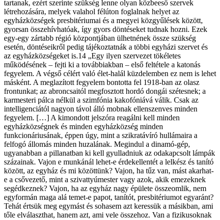
tartanak, ezért szerinte szükség lenne olyan közbeeső szervek
létrehozására, melyek valahol félúton foglalnak helyet az
egyházközségek presbitériumai és a megyei közgyűlések között,
gyorsan összehívhatóak, így gyors döntéseket tudnak hozni. Ezek
egy-egy zártabb régió központjában ülhetnének össze szükség
esetén, döntéseikről pedig tájékoztatnák a többi egyházi szervet és
az egyházközségeket is.14 „Egy ilyen szervezet tökéletes
működésének – fejti ki a továbbiakban – első feltétele a katonás
fegyelem. A végső célért való élet-halál küzdelemben ez nem is lehet
másként. A meglazított fegyelem bontotta fel 1918-ban az olasz
frontunkat; az abroncsaitól megfosztott hordó dongái szétesnek; a
karmesteri pálca nélkül a szimfónia kakofóniává válik. Csak az
intelligenciától nagyon távol álló mobnak ellenszenves minden
fegyelem. […] A kimondott jelszóra reagálni kell minden
egyházközségnek és minden egyházközség minden
funkcionáriusának, éppen úgy, mint a szikratávíró hullámaira a
felfogó állomás minden huzalának. Megindul a dinamó-gép,
ugyanabban a pillanatban ki kell gyulladniuk az odakapcsolt lámpák
százainak. Vajon e munkánál lehet-e érdekellentét a lelkész és tanító
között, az egyház és mi közöttünk? Vajon, ha tűz van, mást akarhat-
e a csővezető, mint a szivattyúmester vagy azok, akik emezeknek
segédkeznek? Vajon, ha az egyház nagy épülete összeomlik, nem
egyformán maga alá temet-e papot, tanítót, presbitériumot egyaránt?
Tehát értsük meg egymást és sohasem azt keressük a másikban, ami
tőle elválaszthat, hanem azt, ami vele összehoz. Van a fizikusoknak