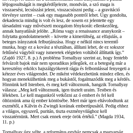
létjogosultságát is megkérdőjelezte, mondván, a szó maga is
visszaesést, lecsúszást jelent, visszacsúszni pedig – a gravitáció
törvénye szerint – csak egy magasabb pontról lehet. Úgy gondolta,
dekadencia mindig is volt és lesz, de sosem ez jelentette egy
társadalmi vagy művészeti mozgalom fénykorát: ellenkezőleg,
annak hanyatlását jelölte. „Róma vagy a renaissance aranykorát –
folytatta gondolatmenetét – követte a kimerültség, az elfajulás, a
beteges irányzatok felburjánzása. Hogy e nélkül nincs teremtő
munka, hogy ez a kovász a tésztában, állítani lehet, de ez sokszor
feltűnési vágyból vagy ismeretek elégtelen voltából állíttatik így.”
(Zajdó 1927, 8. p.) A probléma Tornallyay szerint az, hogy fentebb
felvázolt bajok már nem sporadikus jellegűek, ez a betegség már a
keresztény erkölcs hajszálgyökereit rágja és felbomlással fenyegeti a
kétezer éves világrendet. De miként védekezhetünk mindez ellen, és
hogyan menekülhetünk meg a bukástól, fogalmazódik meg a kérdés.
Hinnünk kell Istenben, és meg kell változnunk, hangzik Tornallyay
válasza: „Meg kell változnunk, igen tisztelt uraim. Testben és
lélekben. Le kell magunkról vetkőzni az ó embert és fel kell
öltöznünk ama új ember köntösébe. Mert már igen eltávolodtunk az
eszmétől, a Kálvin és Zwingli korának embertípusától. Pedig ehhez
a világos, egyszerű, puritán, tiszta eszményvilághoz kell
visszatérnünk. Mert csak ennek ereje örök értékű.” (Magda 1934,
11. p.)
Tornallyay úgy vélte, a református egyház nemcsak a magyarság