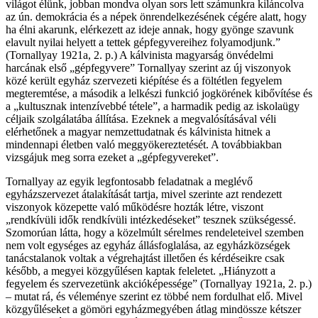
világot élünk, jobban mondva olyan sors lett számunkra kiláncolva
az ún. demokrácia és a népek önrendelkezésének cégére alatt, hogy
ha élni akarunk, elérkezett az ideje annak, hogy gyönge szavunk
elavult nyilai helyett a tettek gépfegyvereihez folyamodjunk.”
(Tornallyay 1921a, 2. p.) A kálvinista magyarság önvédelmi
harcának első „gépfegyvere” Tornallyay szerint az új viszonyok
közé került egyház szervezeti kiépítése és a föltétlen fegyelem
megteremtése, a második a lelkészi funkció jogkörének kibővítése és
a „kultusznak intenzívebbé tétele”, a harmadik pedig az iskolaügy
céljaik szolgálatába állítása. Ezeknek a megvalósításával véli
elérhetőnek a magyar nemzettudatnak és kálvinista hitnek a
mindennapi életben való meggyökereztetését. A továbbiakban
vizsgájuk meg sorra ezeket a „gépfegyvereket”.
Tornallyay az egyik legfontosabb feladatnak a meglévő
egyházszervezet átalakítását tartja, mivel szerinte azt rendezett
viszonyok közepette való működésre hozták létre, viszont
„rendkívüli idők rendkívüli intézkedéseket” tesznek szükségessé.
Szomorúan látta, hogy a közelmúlt sérelmes rendeleteivel szemben
nem volt egységes az egyház állásfoglalása, az egyházközségek
tanácstalanok voltak a végrehajtást illetően és kérdéseikre csak
később, a megyei közgyűlésen kaptak feleletet. „Hiányzott a
fegyelem és szervezetünk akcióképessége” (Tornallyay 1921a, 2. p.)
– mutat rá, és véleménye szerint ez többé nem fordulhat elő. Mivel
közgyűléseket a gömöri egyházmegyében átlag mindössze kétszer