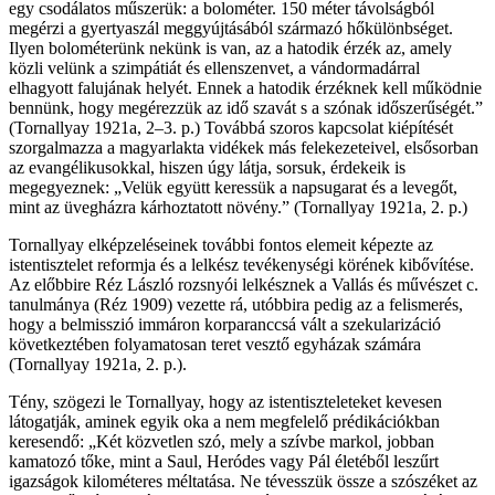
egy csodálatos műszerük: a bolométer. 150 méter távolságból
megérzi a gyertyaszál meggyújtásából származó hőkülönbséget.
Ilyen bolométerünk nekünk is van, az a hatodik érzék az, amely
közli velünk a szimpátiát és ellenszenvet, a vándormadárral
elhagyott falujának helyét. Ennek a hatodik érzéknek kell működnie
bennünk, hogy megérezzük az idő szavát s a szónak időszerűségét.”
(Tornallyay 1921a, 2–3. p.) Továbbá szoros kapcsolat kiépítését
szorgalmazza a magyarlakta vidékek más felekezeteivel, elsősorban
az evangélikusokkal, hiszen úgy látja, sorsuk, érdekeik is
megegyeznek: „Velük együtt keressük a napsugarat és a levegőt,
mint az üvegházra kárhoztatott növény.” (Tornallyay 1921a, 2. p.)
Tornallyay elképzeléseinek további fontos elemeit képezte az
istentisztelet reformja és a lelkész tevékenységi körének kibővítése.
Az előbbire Réz László rozsnyói lelkésznek a Vallás és művészet c.
tanulmánya (Réz 1909) vezette rá, utóbbira pedig az a felismerés,
hogy a belmisszió immáron korparanccsá vált a szekularizáció
következtében folyamatosan teret vesztő egyházak számára
(Tornallyay 1921a, 2. p.).
Tény, szögezi le Tornallyay, hogy az istentiszteleteket kevesen
látogatják, aminek egyik oka a nem megfelelő prédikációkban
keresendő: „Két közvetlen szó, mely a szívbe markol, jobban
kamatozó tőke, mint a Saul, Heródes vagy Pál életéből leszűrt
igazságok kilométeres méltatása. Ne tévesszük össze a szószéket az