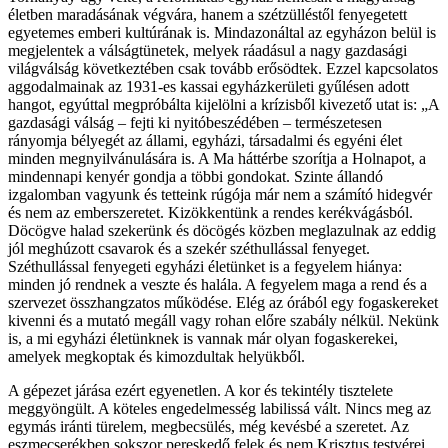
életben maradásának végvára, hanem a szétzülléstől fenyegetett
egyetemes emberi kultúrának is. Mindazonáltal az egyházon belül is
megjelentek a válságtünetek, melyek ráadásul a nagy gazdasági
világválság következtében csak tovább erősödtek. Ezzel kapcsolatos
aggodalmainak az 1931-es kassai egyházkerületi gyűlésen adott
hangot, egyúttal megpróbálta kijelölni a krízisből kivezető utat is: „A
gazdasági válság – fejti ki nyitóbeszédében – természetesen
rányomja bélyegét az állami, egyházi, társadalmi és egyéni élet
minden megnyilvánulására is. A Ma háttérbe szorítja a Holnapot, a
mindennapi kenyér gondja a többi gondokat. Szinte állandó
izgalomban vagyunk és tetteink rúgója már nem a számító hidegvér
és nem az emberszeretet. Kizökkentünk a rendes kerékvágásból.
Döcögve halad szekerünk és döcögés közben meglazulnak az eddig
jól meghúzott csavarok és a szekér széthullással fenyeget.
Széthullással fenyegeti egyházi életünket is a fegyelem hiánya:
minden jó rendnek a veszte és halála. A fegyelem maga a rend és a
szervezet összhangzatos működése. Elég az órából egy fogaskereket
kivenni és a mutató megáll vagy rohan előre szabály nélkül. Nekünk
is, a mi egyházi életünknek is vannak már olyan fogaskerekei,
amelyek megkoptak és kimozdultak helyükből.
A gépezet járása ezért egyenetlen. A kor és tekintély tisztelete
meggyöngült. A köteles engedelmesség labilissá vált. Nincs meg az
egymás iránti türelem, megbecsülés, még kevésbé a szeretet. Az
eszmecserékben sokszor pereskedő felek és nem Krisztus testvérei