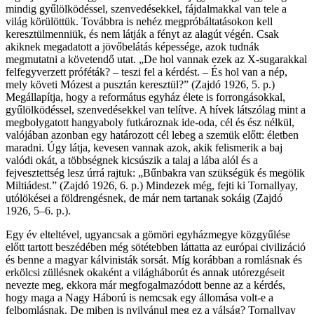
mindig gyűlölködéssel, szenvedésekkel, fájdalmakkal van tele a
világ körülöttük. Továbbra is nehéz megpróbáltatásokon kell
keresztülmenniük, és nem látják a fényt az alagút végén. Csak
akiknek megadatott a jövőbelátás képessége, azok tudnák
megmutatni a követendő utat. „De hol vannak ezek az X-sugarakkal
felfegyverzett próféták? – teszi fel a kérdést. – És hol van a nép,
mely követi Mózest a pusztán keresztül?” (Zajdó 1926, 5. p.)
Megállapítja, hogy a református egyház élete is forrongásokkal,
gyűlölködéssel, szenvedésekkel van telítve. A hívek látszólag mint a
megbolygatott hangyaboly futkároznak ide-oda, cél és ész nélkül,
valójában azonban egy határozott cél lebeg a szemük előtt: életben
maradni. Úgy látja, kevesen vannak azok, akik felismerik a baj
valódi okát, a többségnek kicsúszik a talaj a lába alól és a
fejvesztettség lesz úrrá rajtuk: „Bűnbakra van szükségük és megölik
Miltiádest.” (Zajdó 1926, 6. p.) Mindezek még, fejti ki Tornallyay,
utólökései a földrengésnek, de már nem tartanak sokáig (Zajdó
1926, 5–6. p.).
Egy év elteltével, ugyancsak a gömöri egyházmegye közgyűlése
előtt tartott beszédében még sötétebben láttatta az európai civilizáció
és benne a magyar kálvinisták sorsát. Míg korábban a romlásnak és
erkölcsi züllésnek okaként a világháborút és annak utórezgéseit
nevezte meg, ekkora már megfogalmazódott benne az a kérdés,
hogy maga a Nagy Háború is nemcsak egy állomása volt-e a
felbomlásnak. De miben is nyilvánul meg ez a válság? Tornallyay