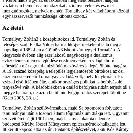
a Református Egyház és Iskolában megjelent beszédei alapján
vázlatosan bemutassa mindazokat az irányelveket és eszmei
mozgatórugókat, melyek mentén Tornallyay két világháború közötti
egyházszervezői munkássága kibontakozott.2
Az életút
Tornallyay Zoltán3 a középbirtokos id. Tornallyay Zoltán és
felesége, szül. Fialka Vilma harmadik gyermekeként látta meg a
napvilágot 1882-ben a Gömör-Kishont vármegyei Tornalján. A
kiegyezés évében alig ezer lakosú nagyközség a dualizmus
évtizedeinek ütemes fejlődése eredményeként a világháború
előestéjén már egy urbanizálódó mezőváros jellegét öltötte magára.
A 19. század közepéig a település legjelentősebb birtokosa az ősi,
köznemesi eredetű Tornallyay család4 volt, mely fénykorát a 16.
század első felében élte, amikor országos politikát is befolyásoló
tényezővé vált. A későbbiekben a család befolyása ritkán terjedt túl a
megye határain, de azon belül mindvégig fontos szerepet töltött be
(Galo 2005, 28. p.).
Tornallyay Zoltán szülővárosában, majd Sajógömörön folytatott
tanulmányai után a losonci állami főgimnázium diákja lett. Ugyanitt
szerzett érettségit 1901-ben, majd – anyja akarata ellenére – a
budapesti Királyi József Műegyetem építészmérnök-hallgatója lett.
Itt került kapcsolatba az ún. Fiatalok építészetével, akik Kós Károly