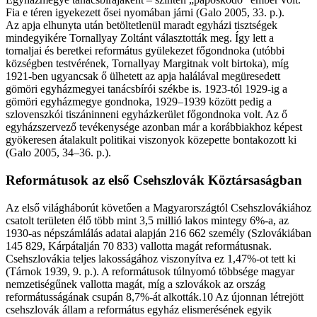
Fia e téren igyekezett ősei nyomában járni (Galo 2005, 33. p.).
Az apja elhunyta után betöltetlenül maradt egyházi tisztségek
mindegyikére Tornallyay Zoltánt választották meg. Így lett a
tornaljai és beretkei református gyülekezet főgondnoka (utóbbi
községben testvérének, Tornallyay Margitnak volt birtoka), míg
1921-ben ugyancsak ő ülhetett az apja halálával megüresedett
gömöri egyházmegyei tanácsbírói székbe is. 1923-tól 1929-ig a
gömöri egyházmegye gondnoka, 1929–1939 között pedig a
szlovenszkói tiszáninneni egyházkerület főgondnoka volt. Az ő
egyházszervező tevékenysége azonban már a korábbiakhoz képest
gyökeresen átalakult politikai viszonyok közepette bontakozott ki
(Galo 2005, 34–36. p.).
Reformátusok az első Csehszlovák Köztársaságban
Az első világháborút követően a Magyarországtól Csehszlovákiához
csatolt területen élő több mint 3,5 millió lakos mintegy 6%-a, az
1930-as népszámlálás adatai alapján 216 662 személy (Szlovákiában
145 829, Kárpátalján 70 833) vallotta magát reformátusnak.
Csehszlovákia teljes lakosságához viszonyítva ez 1,47%-ot tett ki
(Tárnok 1939, 9. p.). A reformátusok túlnyomó többsége magyar
nemzetiségűnek vallotta magát, míg a szlovákok az ország
reformátusságának csupán 8,7%-át alkották.10 Az újonnan létrejött
csehszlovák állam a református egyház elismerésének egyik