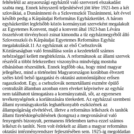
feltételéül az anyaországi egyháztól való szervezeti elszakadást
szabta meg. Ennek kényszerű teljesítésével jött létre 1921-ben a két
szlovákiai, a Dunáninneni és a Szlovenszkói Tiszáninneni, két évvel
később pedig a Kárpátaljai Református Egyházkerület. A három
egyházkerület legfelsőbb közös kormányzati szerveként megalakult
az Egyetemes Konvent, majd a konvent által 1923-ban Lévára
összehívott törvényhozó zsinat kimondta a tíz egyházmegyéből álló
Szlovenszkói és Kárpátaljai Egyetemes Református Egyház
megalakulását.11 Az egyháznak az első Csehszlovák
Köztársaságban való fennállása során a kezdetektől számos
nehézséggel kellett megbirkóznia. A reformátusok az állami szervek
részéről a többi felekezethez viszonyítva mindvégig mostoha
elbánásban részesültek. Ennek legfőbb oka, hogy mind magyar
jellegéhez, mind a történelmi Magyarországon korábban élvezett
széles körű belső igazgatási és oktatási autonómiájához erősen
ragaszkodott. Egy, a csehszlovák nemzetállami eszmére épülő
centralizált államban azonban ezen elveket képviselve az egyház
nem találhatott támogatásra a kormányzatnál, sőt, az egyenesen
tevékenységének a korlátozására törekedett. Az egyházzal szembeni
állami nyomásgyakorlás leghatékonyabb eszközének az
állampolgárság elvételével, illetve a református lelkészek és tanítók
állami fizetéskiegészítésének (kongrua) a megvonásával való
fenyegetés bizonyult, permanens félelemben tartva ezzel számos
lelkészt és tanítót. Nem volt érdekelt az állam a magyar református
oktatási intézményrendszer fejlesztésében sem. 1925-ig megoldatlan