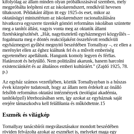
kifolyólag az állam minden olyan próbálkozásával szemben, mely
megpróbálta leépíteni ezt az iskolarendszert, rendkívül hevesen
tiltakozott. Példakánt álljon itt egy 1925-ös eset, mikor az
oktatásügyi minisztérium az iskolarendszer racionalizálására
hivatkozva egyszerre tizenkét gömöri református iskolában szüntette
meg a tanítói állást, vagyis vonta meg az oktatók állami
fizetéskiegészítését. „Hát, nagytiszteletű egyházmegyei közgyűlés –
fogalmazta meg e döntés reakciójaként összehívott rendkívüli
egyházmegyei gyűlést megnyitó beszédében Tornallyay –, ez ellen a
merénylet ellen az éghez kiáltunk fel és a művelt emberiség
egyeteméhez apellálunk. Hangunk komoly legyen és férfias.
Határozott és helytálló. Nem politizálni akarunk, hanem harcolni
existenciánkért és az általános emberi kultúráért.” (Zajdó 1925, 78.
p.)
Az egyház számos vezetőjében, köztük Tornallyayban is a húszas
évek közepére tudatosult, hogy az állam nem érdekelt az önálló
felsőbb református oktatási intézmények (teológiai akadémia,
tanítóképző) létrehozásában sem, így azokat az egyháznak saját
erejére támaszkodva kell felállítania és működtetnie.15
Eszmék és világkép
Tornallyay tanácsbírói megválasztásakor mondott beszédében
röviden felvázolta azokat az eszméket is, melyeket maga egy