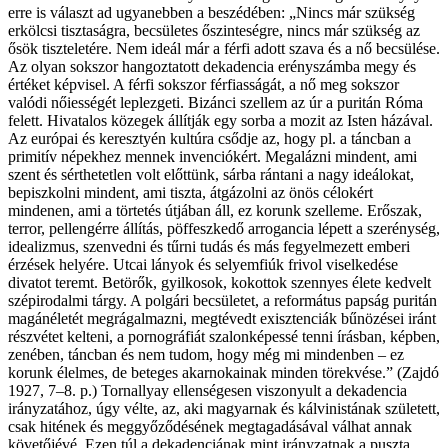
erre is választ ad ugyanebben a beszédében: „Nincs már szükség
erkölcsi tisztaságra, becsületes őszinteségre, nincs már szükség az
ősök tiszteletére. Nem ideál már a férfi adott szava és a nő becsülése.
Az olyan sokszor hangoztatott dekadencia erényszámba megy és
értéket képvisel. A férfi sokszor férfiasságát, a nő meg sokszor
valódi nőiességét leplezgeti. Bizánci szellem az úr a puritán Róma
felett. Hivatalos közegek állítják egy sorba a mozit az Isten házával.
Az európai és keresztyén kultúra csődje az, hogy pl. a táncban a
primitív népekhez mennek invenciókért. Megalázni mindent, ami
szent és sérthetetlen volt előttünk, sárba rántani a nagy ideálokat,
bepiszkolni mindent, ami tiszta, átgázolni az önös célokért
mindenen, ami a törtetés útjában áll, ez korunk szelleme. Erőszak,
terror, pellengérre állítás, pöffeszkedő arrogancia lépett a szerénység,
idealizmus, szenvedni és tűrni tudás és más fegyelmezett emberi
érzések helyére. Utcai lányok és selyemfiúk frivol viselkedése
divatot teremt. Betörők, gyilkosok, kokottok szennyes élete kedvelt
szépirodalmi tárgy. A polgári becsületet, a református papság puritán
magánéletét megrágalmazni, megtévedt exisztenciák bűnözései iránt
részvétet kelteni, a pornográfiát szalonképessé tenni írásban, képben,
zenében, táncban és nem tudom, hogy még mi mindenben – ez
korunk élelmes, de beteges akarnokainak minden törekvése.” (Zajdó
1927, 7–8. p.) Tornallyay ellenségesen viszonyult a dekadencia
irányzatához, úgy vélte, az, aki magyarnak és kálvinistának született,
csak hitének és meggyőződésének megtagadásával válhat annak
követőjévé. Ezen túl a dekadenciának mint irányzatnak a puszta