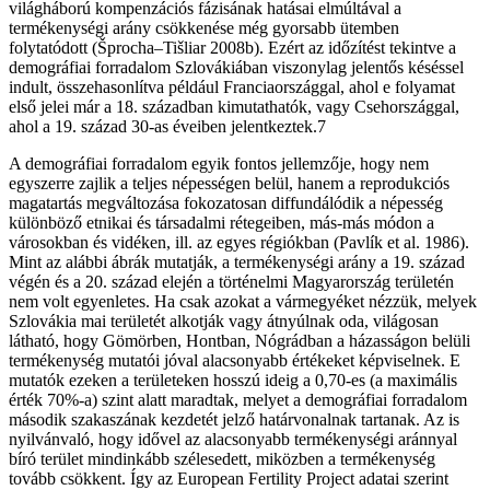
világháború kompenzációs fázisának hatásai elmúltával a
termékenységi arány csökkenése még gyorsabb ütemben
folytatódott (Šprocha–Tišliar 2008b). Ezért az időzítést tekintve a
demográfiai forradalom Szlovákiában viszonylag jelentős késéssel
indult, összehasonlítva például Franciaországgal, ahol e folyamat
első jelei már a 18. században kimutathatók, vagy Csehországgal,
ahol a 19. század 30-as éveiben jelentkeztek.7
A demográfiai forradalom egyik fontos jellemzője, hogy nem
egyszerre zajlik a teljes népességen belül, hanem a reprodukciós
magatartás megváltozása fokozatosan diffundálódik a népesség
különböző etnikai és társadalmi rétegeiben, más-más módon a
városokban és vidéken, ill. az egyes régiókban (Pavlík et al. 1986).
Mint az alábbi ábrák mutatják, a termékenységi arány a 19. század
végén és a 20. század elején a történelmi Magyarország területén
nem volt egyenletes. Ha csak azokat a vármegyéket nézzük, melyek
Szlovákia mai területét alkotják vagy átnyúlnak oda, világosan
látható, hogy Gömörben, Hontban, Nógrádban a házasságon belüli
termékenység mutatói jóval alacsonyabb értékeket képviselnek. E
mutatók ezeken a területeken hosszú ideig a 0,70-es (a maximális
érték 70%-a) szint alatt maradtak, melyet a demográfiai forradalom
második szakaszának kezdetét jelző határvonalnak tartanak. Az is
nyilvánvaló, hogy idővel az alacsonyabb termékenységi aránnyal
bíró terület mindinkább szélesedett, miközben a termékenység
tovább csökkent. Így az European Fertility Project adatai szerint