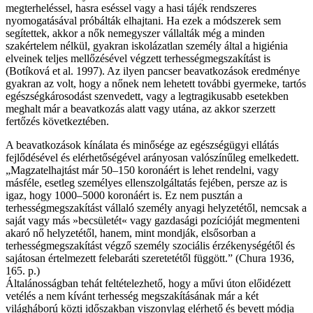
megterheléssel, hasra eséssel vagy a hasi tájék rendszeres
nyomogatásával próbálták elhajtani. Ha ezek a módszerek sem
segítettek, akkor a nők nemegyszer vállalták még a minden
szakértelem nélkül, gyakran iskolázatlan személy által a higiénia
elveinek teljes mellőzésével végzett terhességmegszakítást is
(Botíková et al. 1997). Az ilyen pancser beavatkozások eredménye
gyakran az volt, hogy a nőnek nem lehetett további gyermeke, tartós
egészségkárosodást szenvedett, vagy a legtragikusabb esetekben
meghalt már a beavatkozás alatt vagy utána, az akkor szerzett
fertőzés következtében.
A beavatkozások kínálata és minősége az egészségügyi ellátás
fejlődésével és elérhetőségével arányosan valószínűleg emelkedett.
„Magzatelhajtást már 50–150 koronáért is lehet rendelni, vagy
másféle, esetleg személyes ellenszolgáltatás fejében, persze az is
igaz, hogy 1000–5000 koronáért is. Ez nem pusztán a
terhességmegszakítást vállaló személy anyagi helyzetétől, nemcsak a
saját vagy más »becsületét« vagy gazdasági pozícióját megmenteni
akaró nő helyzetétől, hanem, mint mondják, elsősorban a
terhességmegszakítást végző személy szociális érzékenységétől és
sajátosan értelmezett felebaráti szeretetétől függött.” (Chura 1936,
165. p.)
Általánosságban tehát feltételezhető, hogy a művi úton előidézett
vetélés a nem kívánt terhesség megszakításának már a két
világháború közti időszakban viszonylag elérhető és bevett módja