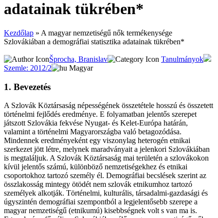
adatainak tükrében*
Kezdőlap
»
A magyar nemzetiségű nők termékenysége
Szlovákiában a demográfiai statisztika adatainak tükrében*
Šprocha, Branislav
Tanulmányok
Szemle: 2012/2
Magyar
1. Bevezetés
A Szlovák Köztársaság népességének összetétele hosszú és összetett
történelmi fejlődés eredménye. E folyamatban jelentős szerepet
játszott Szlovákia fekvése Nyugat- és Kelet-Európa határán,
valamint a történelmi Magyarországba való betagozódása.
Mindennek eredményeként egy viszonylag heterogén etnikai
szerkezet jött létre, melynek maradványait a jelenkori Szlovákiában
is megtaláljuk. A Szlovák Köztársaság mai területén a szlovákokon
kívül jelentős számú, különböző nemzetiségekhez és etnikai
csoportokhoz tartozó személy él. Demográfiai becslések szerint az
összlakosság mint­egy ötödét nem szlovák etnikumhoz tartozó
személyek alkotják. Történelmi, kulturális, társadalmi-gazdasági és
úgyszintén demográfiai szempontból a legjelentősebb szerepe a
magyar nemzetiségű (etnikumú) kisebbségnek volt s van ma is.