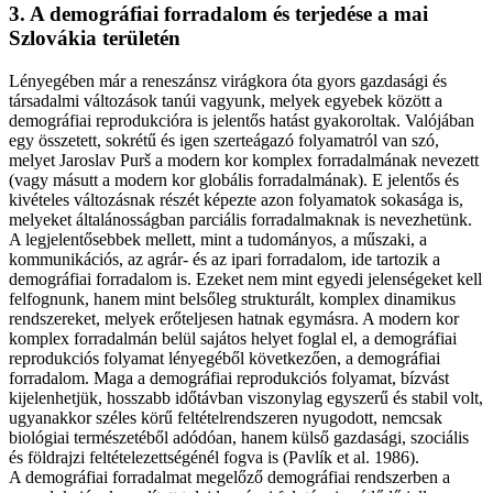
3. A demográfiai forradalom és terjedése a mai
Szlovákia területén
Lényegében már a reneszánsz virágkora óta gyors gazdasági és
társadalmi változások tanúi vagyunk, melyek egyebek között a
demográfiai reprodukcióra is jelentős hatást gyakoroltak. Valójában
egy összetett, sokrétű és igen szerteágazó folyamatról van szó,
melyet Jaroslav Purš a modern kor komplex forradalmának nevezett
(vagy másutt a modern kor globális forradalmának). E jelentős és
kivételes változásnak részét képezte azon folyamatok sokasága is,
melyeket általánosságban parciális forradalmaknak is nevezhetünk.
A legjelentősebbek mellett, mint a tudományos, a műszaki, a
kommunikációs, az agrár- és az ipari forradalom, ide tartozik a
demográfiai forradalom is. Ezeket nem mint egyedi jelenségeket kell
felfognunk, hanem mint belsőleg strukturált, komplex dinamikus
rendszereket, melyek erőteljesen hatnak egymásra. A modern kor
komplex forradalmán belül sajátos helyet foglal el, a demográfiai
reprodukciós folyamat lényegéből következően, a demográfiai
forradalom. Maga a demográfiai reprodukciós folyamat, bízvást
kijelenhetjük, hosszabb időtávban viszonylag egyszerű és stabil volt,
ugyanakkor széles körű feltételrendszeren nyugodott, nemcsak
biológiai természetéből adódóan, hanem külső gazdasági, szociális
és földrajzi feltételezettségénél fogva is (Pavlík et al. 1986).
A demográfiai forradalmat megelőző demográfiai rendszerben a