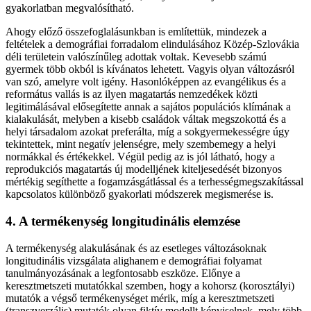
gyakorlatban megvalósítható.
Ahogy előző összefoglalásunkban is említettük, mindezek a
feltételek a demográfiai forradalom elindulásához Közép-Szlovákia
déli területein valószínűleg adottak voltak. Kevesebb számú
gyermek több okból is kívánatos lehetett. Vagyis olyan változásról
van szó, amelyre volt igény. Hasonlóképpen az evangélikus és a
református vallás is az ilyen magatartás nemzedékek közti
legitimálásával elősegítette annak a sajátos populációs klímának a
kialakulását, melyben a kisebb családok váltak megszokottá és a
helyi társadalom azokat preferálta, míg a sokgyermekességre úgy
tekintettek, mint negatív jelenségre, mely szembemegy a helyi
normákkal és értékekkel. Végül pedig az is jól látható, hogy a
reprodukciós magatartás új modelljének kiteljesedését bizonyos
mértékig segíthette a fogamzásgátlással és a terhességmegszakítással
kapcsolatos különböző gyakorlati módszerek megismerése is.
4. A termékenység longitudinális elemzése
A termékenység alakulásának és az esetleges változásoknak
longitudinális vizsgálata alighanem e demográfiai folyamat
tanulmányozásának a legfontosabb eszköze. Előnye a
keresztmetszeti mutatókkal szemben, hogy a kohorsz (korosztályi)
mutatók a végső termékenységet mérik, míg a keresztmetszeti
(transzverzális) mutatók olyan fiktív modellt képviselnek, mely több,