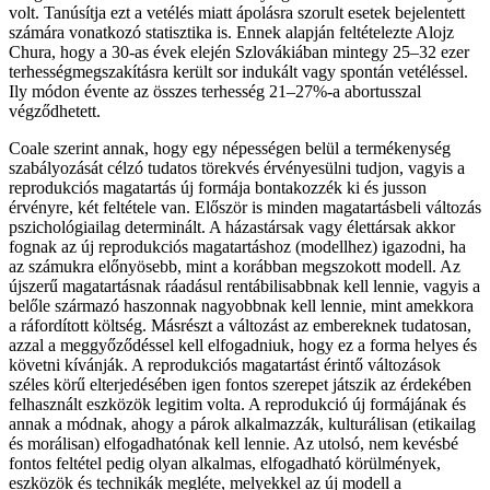
volt. Tanúsítja ezt a vetélés miatt ápolásra szorult esetek bejelentett
számára vonatkozó statisztika is. Ennek alapján feltételezte Alojz
Chura, hogy a 30-as évek elején Szlovákiában mintegy 25–32 ezer
terhességmegszakításra került sor indukált vagy spontán vetéléssel.
Ily módon évente az összes terhesség 21–27%-a abortusszal
végződhetett.
Coale szerint annak, hogy egy népességen belül a termékenység
szabályozását célzó tudatos törekvés érvényesülni tudjon, vagyis a
reprodukciós magatartás új formája bontakozzék ki és jusson
érvényre, két feltétele van. Először is minden magatartásbeli változás
pszichológiailag determinált. A házastársak vagy élettársak akkor
fognak az új reprodukciós magatartáshoz (modellhez) igazodni, ha
az számukra előnyösebb, mint a korábban megszokott modell. Az
újszerű magatartásnak ráadásul rentábilisabbnak kell lennie, vagyis a
belőle származó haszonnak nagyobbnak kell lennie, mint amekkora
a ráfordított költség. Másrészt a változást az embereknek tudatosan,
azzal a meggyőződéssel kell elfogadniuk, hogy ez a forma helyes és
követni kívánják. A reprodukciós magatartást érintő változások
széles körű elterjedésében igen fontos szerepet játszik az érdekében
felhasznált eszközök legitim volta. A reprodukció új formájának és
annak a módnak, ahogy a párok alkalmazzák, kulturálisan (etikailag
és morálisan) elfogadhatónak kell lennie. Az utolsó, nem kevésbé
fontos feltétel pedig olyan alkalmas, elfogadható körülmények,
eszközök és technikák megléte, melyekkel az új modell a