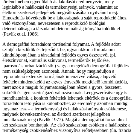
történelmében egyedülálló átalakulását eredményezte, mely
leginkább a halálozási és termékenységi arányok, valamint az
életkori szerkezet jellegének megváltozásában nyilvánul meg.
Elmozdulás következik be a lakosságnak a saját reprodukciójához
való viszonyában, nevezetesen a reprodukció biológiai
determináltsága a társadalmi determináltság irányába tolódik el
(Pavlík et al. 1986).
A demográfiai forradalom történelmi folyamat. A fejlődés adott
szintjén kezdődik és fejeződik be, ugyanakkor a forradalom
kiindulópontjában a társadalmi fejlődés egyes összetevői (pl.
életszínvonal, kulturális színvonal, termelőerők fejlődése,
iparosodás, urbanizáció stb.) vagy a megelőző demográfiai fejlődés
nem szükségképpen azonosak. Annak, hogy meginduljon a
reprodukció extenzív formájának intenzívvé válása, alapvető
feltétele mindenekelőtt az egyes tényezők megfelelő kombinációja,
mert azok a maguk folyamatosságában részei a gyors, összetett,
sokrétű és igen szerteágazó változásoknak. Leegyszerűsítve úgy is
mondhatnánk, a konkrét feltételek lehetnek eltérőek és a demográfiai
forradalom lefolyása is különbözhet, az eredmény azonban mindig
ugyanaz lesz – a termékenységi és halálozási arányok csökkenése,
melynek következményei az életkori szerkezet jellegében
mutatkoznak meg (Pavlík 1977). Magát a demográfiai forradalmat
két szakaszra bonthatjuk. Az első szakaszban csökken a halálozás; a
termékenység csökkenéséhez viszonyítva erőteljesebben (ún. francia