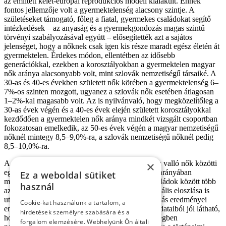
az említett kelet-európai reprodukciós modell kialakult. Ennek
fontos jellemzője volt a gyermektelenség alacsony szintje. A
születéseket támogató, főleg a fiatal, gyermekes családokat segítő
intézkedések – az anyaság és a gyermekgondozás magas szintű
törvényi szabályozásával együtt – elősegítették azt a sajátos
jelenséget, hogy a nőknek csak igen kis része maradt egész életén át
gyermektelen. Érdekes módon, ellentétben az idősebb
generációkkal, ezekben a korosztályokban a gyermektelen magyar
nők aránya alacsonyabb volt, mint szlovák nemzetiségű társaiké. A
30-as és 40-es években született nők körében a gyermektelenség 6–
7%-os szinten mozgott, ugyanez a szlovák nők esetében átlagosan
1–2%-kal magasabb volt. Az is nyilvánvaló, hogy megközelítőleg a
30-as évek végén és a 40-es évek elején született korosztályokkal
kezdődően a gyermektelen nők aránya mindkét vizsgált csoportban
fokozatosan emelkedik, az 50-es évek végén a magyar nemzetiségű
nőknél mintegy 8,5–9,0%-ra, a szlovák nemzetiségű nőknél pedig
8,5–10,0%-ra.
A magukat magyar vagy szlovák nemzetiségűnek valló nők közötti
×
egyik sajátos különbség az egygyermekesek részarányában
Ez a weboldal sütiket
mutatkozik. Arra a jelenségre, hogy a magyar családok között több
használ
az egygyermekes, közvetve már a jelenség regionális eloszlása is
utalt. Ezt az 1930., 1960. és 1980. évi népszámlálás eredményei
Cookie-kat használunk a tartalom, a
empirikusan igazolták. A 2001-es népszámlálás adataiból jól látható,
hirdetések személyre szabására és a
hogy ez a jelenség a magyar nemzetiségű népességben
forgalom elemzésére. Webhelyünk Ön általi