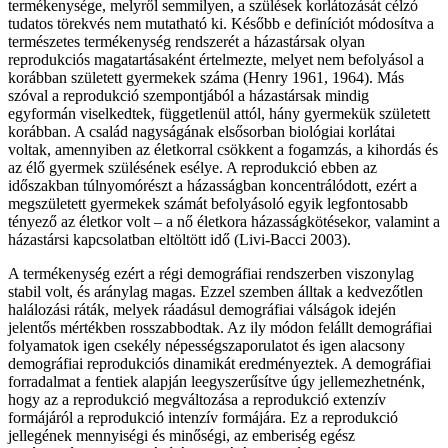
termékenysége, melyről semmilyen, a szülések korlátozását célzó
tudatos törekvés nem mutatható ki. Később e definíciót módosítva a
természetes termékenység rendszerét a házastársak olyan
reprodukciós magatartásaként értelmezte, melyet nem befolyásol a
korábban született gyermekek száma (Henry 1961, 1964). Más
szóval a reprodukció szempontjából a házastársak mindig
egyformán viselkedtek, függetlenül attól, hány gyermekük született
korábban. A család nagyságának elsősorban biológiai korlátai
voltak, amennyiben az életkorral csökkent a fogamzás, a kihordás és
az élő gyermek szülésének esélye. A reprodukció ebben az
időszakban túlnyomórészt a házasságban koncentrálódott, ezért a
megszületett gyermekek számát befolyásoló egyik legfontosabb
tényező az életkor volt – a nő életkora házasságkötésekor, valamint a
házastársi kapcsolatban eltöltött idő (Livi-Bacci 2003).
A termékenység ezért a régi demográfiai rendszerben viszonylag
stabil volt, és aránylag magas. Ezzel szemben álltak a kedvezőtlen
halálozási ráták, melyek ráadásul demográfiai válságok idején
jelentős mértékben rosszabbodtak. Az ily módon felállt demográfiai
folyamatok igen csekély népességszaporulatot és igen alacsony
demográfiai reprodukciós dinamikát eredményeztek. A demográfiai
forradalmat a fentiek alapján leegyszerűsítve úgy jellemezhetnénk,
hogy az a reprodukció megváltozása a reprodukció extenzív
formájáról a reprodukció intenzív formájára. Ez a reprodukció
jellegének mennyiségi és minőségi, az emberiség egész