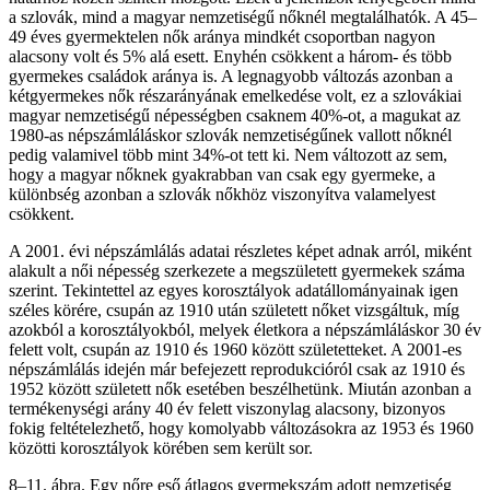
a szlovák, mind a magyar nemzetiségű nőknél megtalálhatók. A 45–
49 éves gyermektelen nők aránya mindkét csoportban nagyon
alacsony volt és 5% alá esett. Enyhén csökkent a három- és több
gyermekes családok aránya is. A legnagyobb változás azonban a
kétgyermekes nők részarányának emelkedése volt, ez a szlovákiai
magyar nemzetiségű népességben csaknem 40%-ot, a magukat az
1980-as népszámláláskor szlovák nemzetiségűnek vallott nőknél
pedig valamivel több mint 34%-ot tett ki. Nem változott az sem,
hogy a magyar nőknek gyakrabban van csak egy gyermeke, a
különbség azonban a szlovák nőkhöz viszonyítva valamelyest
csökkent.
A 2001. évi népszámlálás adatai részletes képet adnak arról, miként
alakult a női népesség szerkezete a megszületett gyermekek száma
szerint. Tekintettel az egyes korosztályok adatállományainak igen
széles körére, csupán az 1910 után született nőket vizsgáltuk, míg
azokból a korosztályokból, melyek életkora a népszámláláskor 30 év
felett volt, csupán az 1910 és 1960 között születetteket. A 2001-es
népszámlálás idején már befejezett reprodukcióról csak az 1910 és
1952 között született nők esetében beszélhetünk. Miután azonban a
termékenységi arány 40 év felett viszonylag alacsony, bizonyos
fokig feltételezhető, hogy komolyabb változásokra az 1953 és 1960
közötti korosztályok körében sem került sor.
8–11. ábra. Egy nőre eső átlagos gyermekszám adott nemzetiség