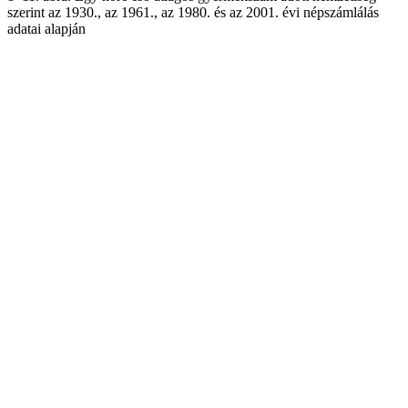
szerint az 1930., az 1961., az 1980. és az 2001. évi népszámlálás
adatai alapján