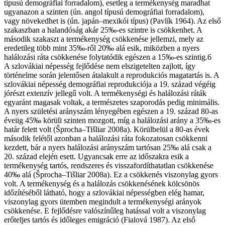
típusú demográfiai forradalom), esetleg a termékenység maradhat
ugyanazon a szinten (ún. angol típusú demográfiai forradalom),
vagy növekedhet is (ún. japán–mexikói típus) (Pavlík 1964). Az első
szakaszban a halandóság akár 25‰-es szintre is csökkenhet. A
második szakaszt a termékenység csökkenése jellemzi, mely az
eredetileg több mint 35‰-ről 20‰ alá esik, miközben a nyers
halálozási ráta csökkenése folytatódik egészen a 15‰-es szintig.6
A szlovákiai népesség fejlődése nem elszigetelten zajlott, így
történelme során jelentősen átalakult a reprodukciós magatartás is. A
szlovákiai népesség demográfiai reprodukciója a 19. század végéig
jórészt extenzív jellegű volt. A termékenységi és halálozási ráták
egyaránt magasak voltak, a természetes szaporodás pedig minimális.
A nyers születési arányszám lényegében egészen a 19. század 80-as
éveiig 45‰ körüli szinten mozgott, míg a halálozási arány a 35‰-es
határ felett volt (Šprocha–Tišliar 2008a). Körülbelül a 80-as évek
második felétől azonban a halálozási ráta fokozatosan csökkenni
kezdett, bár a nyers halálozási arányszám tartósan 25‰ alá csak a
20. század elején esett. Ugyancsak erre az időszakra esik a
termékenység tartós, rendszeres és visszafordíthatatlan csökkenése
40‰ alá (Šprocha–Tišliar 2008a). Ez a csökkenés viszonylag gyors
volt. A termékenység és a halálozás csökkenésének kölcsönös
időzítéséből látható, hogy a szlovákiai népességben elég hamar,
viszonylag gyors ütemben megindult a termékenységi arányok
csökkenése. E fejlődésre valószínűleg hatással volt a viszonylag
erőteljes tartós és időleges emigráció (Fialová 1987). Az első