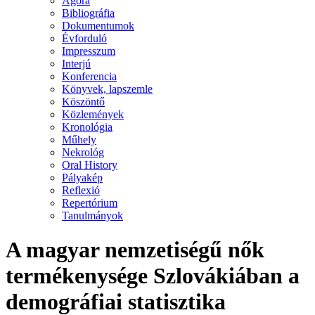
Agora
Bibliográfia
Dokumentumok
Évforduló
Impresszum
Interjú
Konferencia
Könyvek, lapszemle
Köszöntő
Közlemények
Kronológia
Műhely
Nekrológ
Oral History
Pályakép
Reflexió
Repertórium
Tanulmányok
A magyar nemzetiségű nők
termékenysége Szlovákiában a
demográfiai statisztika