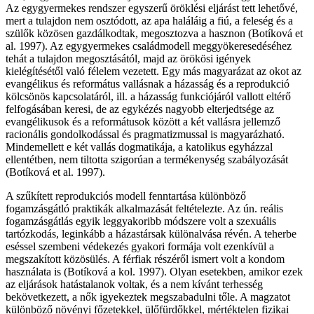
Az egygyermekes rendszer egyszerű öröklési eljárást tett lehetővé,
mert a tulajdon nem osztódott, az apa haláláig a fiú, a feleség és a
szülők közösen gazdálkodtak, megosztozva a hasznon (Botíková et
al. 1997). Az egygyermekes családmodell meggyökeresedéséhez
tehát a tulajdon megosztásától, majd az örökösi igények
kielégítésétől való félelem vezetett. Egy más magyarázat az okot az
evangélikus és református vallásnak a házasság és a reprodukció
kölcsönös kapcsolatáról, ill. a házasság funkciójáról vallott eltérő
felfogásában keresi, de az egykézés nagyobb elterjedtsége az
evangélikusok és a reformátusok között a két vallásra jellemző
racionális gondolkodással és pragmatizmussal is magyarázható.
Mindemellett e két vallás dogmatikája, a katolikus egyházzal
ellentétben, nem tiltotta szigorúan a termékenység szabályozását
(Botíková et al. 1997).
A szűkített reprodukciós modell fenntartása különböző
fogamzásgátló praktikák alkalmazását feltételezte. Az ún. reális
fogamzásgátlás egyik leggyakoribb módszere volt a szexuális
tartózkodás, leginkább a házastársak különalvása révén. A teherbe
eséssel szembeni védekezés gyakori formája volt ezenkívül a
megszakított közösülés. A férfiak részéről ismert volt a kondom
használata is (Botíková a kol. 1997). Olyan esetekben, amikor ezek
az eljárások hatástalanok voltak, és a nem kívánt terhesség
bekövetkezett, a nők igyekeztek megszabadulni tőle. A magzatot
különböző növényi főzetekkel, ülőfürdőkkel, mértéktelen fizikai