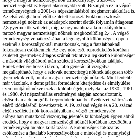
nemzetiségűekhez képest alacsonyabb volt. Bizonyítja ezt a végső
termékenységnek a 2001-es népszámlálásból megismert alakulása is.
Az első világháború előtt született korosztályokban a szlovák
nemzetiségű nőknek az adatlapok szerint életük folyamán átlagosan
2,8 gyermekük született, míg az ugyanahhoz a korosztályokhoz
tartozó magyar nemzetiségű nőknek megközelítőleg 2,4. A végső
termékenység vonatkozásában a legnagyobb különbségek éppen
ezeknél a korosztályoknál mutatkoznak, míg a fiatalabbaknál
fokozatosan csökkennek. Az egy nőre eső, reprodukciós korában
született gyermekek átlagos számát tekintve a legkisebb különbséget
a második világháború után született korosztályokban találjuk.
Ennek ellenére hosszú távon, több generációt vizsgálva
megállapítható, hogy a szlovák nemzetiségű nőknek átlagosan több
gyermekük volt, mint a magyar nemzetiségű nőknek. Mint fentebb
már vázoltuk, a demográfiai forradalom kiterjedése és elmélyülése
szempontjából nézve ezek a különbségek, melyeket az 1930., 1961.
és 1980. évi népszámlálás eredményei alapján azonosítottunk,
elsősorban a demográfiai reprodukcióban bekövetkezett változások
eltérő időzítéséből következtek. A 19. század végén és a 20. század
elején született nők korosztályaiban a végső termékenység
arányaiban mutatkozó viszonylag jelentős különbségek éppen abból
eredtek, hogy a magyar nemzetiségű nőknél korábban kezdődött a
termékenység tudatos korlátozása. A különbségek fokozatos
csökkenése a fiatalabb korosztályokban e minőségi és mennyiségi