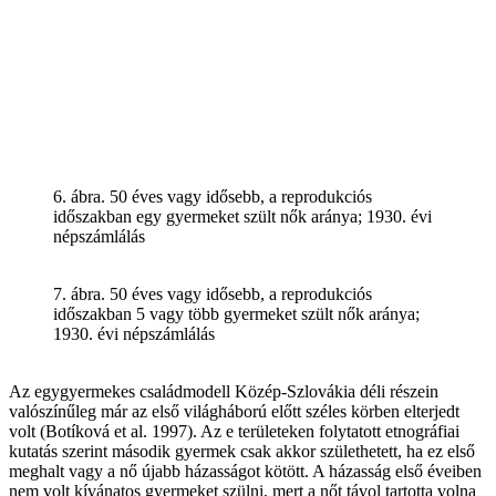
6. ábra. 50 éves vagy idősebb, a reprodukciós
időszakban egy gyermeket szült nők aránya; 1930. évi
népszámlálás
7. ábra. 50 éves vagy idősebb, a reprodukciós
időszakban 5 vagy több gyermeket szült nők aránya;
1930. évi népszámlálás
Az egygyermekes családmodell Közép-Szlovákia déli részein
valószínűleg már az első világháború előtt széles körben elterjedt
volt (Botíková et al. 1997). Az e területeken folytatott etnográfiai
kutatás szerint második gyermek csak akkor születhetett, ha ez első
meghalt vagy a nő újabb házasságot kötött. A házasság első éveiben
nem volt kívánatos gyermeket szülni, mert a nőt távol tartotta volna