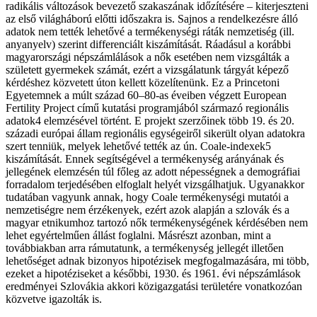
radikális változások bevezető szakaszának időzítésére – kiterjeszteni
az első világháború előtti időszakra is. Sajnos a rendelkezésre álló
adatok nem tették lehetővé a termékenységi ráták nemzetiség (ill.
anyanyelv) szerint differenciált kiszámítását. Ráadásul a korábbi
magyarországi népszámlálások a nők esetében nem vizsgálták a
született gyermekek számát, ezért a vizsgálatunk tárgyát képező
kérdéshez közvetett úton kellett közelítenünk. Ez a Princetoni
Egyetemnek a múlt század 60–80-as éveiben végzett European
Fertility Project című kutatási programjából származó regionális
adatok4 elemzésével történt. E projekt szerzőinek több 19. és 20.
századi európai állam regionális egységeiről sikerült olyan adatokra
szert tenniük, melyek lehetővé tették az ún. Coale-indexek5
kiszámítását. Ennek segítségével a termékenység arányának és
jellegének elemzésén túl főleg az adott népességnek a demográfiai
forradalom terjedésében elfoglalt helyét vizsgálhatjuk. Ugyanakkor
tudatában vagyunk annak, hogy Coale termékenységi mutatói a
nemzetiségre nem érzékenyek, ezért azok alapján a szlovák és a
magyar etnikumhoz tartozó nők termékenységének kérdésében nem
lehet egyértelműen állást foglalni. Másrészt azonban, mint a
továbbiakban arra rámutatunk, a termékenység jellegét illetően
lehetőséget adnak bizonyos hipotézisek megfogalmazására, mi több,
ezeket a hipotéziseket a későbbi, 1930. és 1961. évi népszámlások
eredményei Szlovákia akkori közigazgatási területére vonatkozóan
közvetve igazolták is.