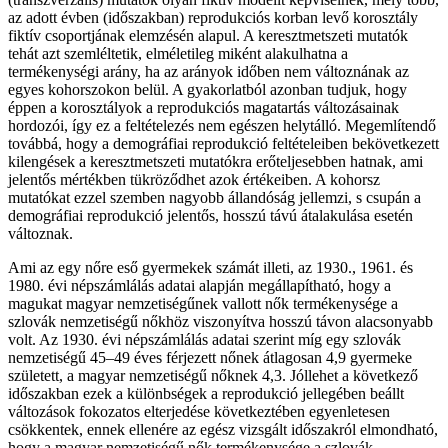
az adott évben (időszakban) reprodukciós korban levő korosztály
fiktív csoportjának elemzésén alapul. A keresztmetszeti mutatók
tehát azt szemléltetik, elméletileg miként alakulhatna a
termékenységi arány, ha az arányok időben nem változnának az
egyes kohorszokon belül. A gyakorlatból azonban tudjuk, hogy
éppen a korosztályok a reprodukciós magatartás változásainak
hordozói, így ez a feltételezés nem egészen helytálló. Megemlítendő
továbbá, hogy a demográfiai reprodukció feltételeiben bekövetkezett
kilengések a keresztmetszeti mutatókra erőteljesebben hatnak, ami
jelentős mértékben tükröződhet azok értékeiben. A kohorsz
mutatókat ezzel szemben nagyobb állandóság jellemzi, s csupán a
demográfiai reprodukció jelentős, hosszú távú átalakulása esetén
változnak.
Ami az egy nőre eső gyermekek számát illeti, az 1930., 1961. és
1980. évi népszámlálás adatai alapján megállapítható, hogy a
magukat magyar nemzetiségűnek vallott nők termékenysége a
szlovák nemzetiségű nőkhöz viszonyítva hosszú távon alacsonyabb
volt. Az 1930. évi népszámlálás adatai szerint míg egy szlovák
nemzetiségű 45–49 éves férjezett nőnek átlagosan 4,9 gyermeke
született, a magyar nemzetiségű nőknek 4,3. Jóllehet a következő
időszakban ezek a különbségek a reprodukció jellegében beállt
változások fokozatos elterjedése következtében egyenletesen
csökkentek, ennek ellenére az egész vizsgált időszakról elmondható,
hogy a magyar nemzetiségű nők termékenysége a szlovák