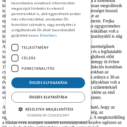
nemzedékeken keresztül fennmaradt, még ha súlya a történelmi
használatára vonatkozó információkat
körülmények alakulása folytán alighanem fokozatosan megváltozik
megosztjuk hirdetési és elemző
is. Az európai kontextust tekintve a szlovákiai népességet hosszú
partnereinkkel is, akik egyesíthetik azokat
ideig igen alacsony arányú gyermektelenség, illetve az
más információkkal, amelyeket Ön
egygyermekes családok alacsony részaránya jellemezte. Frejka
biztosított számukra, vagy amelyeket a
szerint az 1918 és 1965 közötti korosztályokban az egygyermekes
szolgáltatásaik Ön általi használatából
nők aránya valamennyi európai ország közül Szlovákiában volt a
gyűjtöttek össze.
Bővebben
legalacsonyabb, miközben a gyermektelen nők részarányától is alig
különbözött (Potančoková 2009).
A 2001. évi népszámláláskor magukat magyar nemzetiségűnek
TELJESÍTMÉNY
vallott egygyermekes nők részaránya a legidősebb és a legfiatalabb
korosztályokban volt a legmagasabb. Az első világháború előtt
CÉLZÁS
született nemzedékek körében és a háború utáni mintegy öt évben
15% fölött volt azon nők aránya, akik teljes reprodukciós korukban
FUNKCIONALITÁS
csak egy gyermeket szültek. A fiatalabb korosztályokban az
egykeség némileg csökkent, az egygyermekes nők aránya a 30-as
évek végén és a 40-es évek elején született korosztá­lyokban volt a
ÖSSZES ELFOGADÁSA
legalacsonyabb. Ugyanakkor az 50-es évek végén születetteknél
már azt látjuk, hogy az egygyermekes nők aránya elérte az első
ÖSSZES ELUTASÍTÁSA
világháború utáni korosztályokban mért 15%-os szintet.
A szlovák nemzetiségű nőkről ugyancsak elmondható, hogy az
RÉSZLETEK MEGJELENÍTÉSE
idősebb korosztá­lyokban gyakoribb volt az egykeség, az
POWERED BY COOKIESCRIPT
egygyermekes nők aránya 10–13% körül mozgott. A megközelítőleg
a húszas évek közepén született korosztályoktól kezdve egészen az