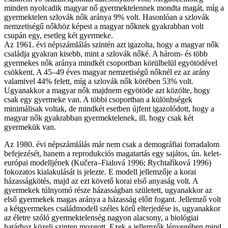
minden nyolcadik magyar nő gyermektelennek mondta magát, míg a
gyermektelen szlovák nők aránya 9% volt. Hasonlóan a szlovák
nemzetiségű nőkhöz képest a magyar nőknek gyakrabban volt
csupán egy, esetleg két gyermeke.
Az 1961. évi népszámlálás szintén azt igazolta, hogy a magyar nők
családja gyakran kisebb, mint a szlovák nőké. A három- és több
gyermekes nők aránya mindkét csoportban körülbelül egyötödével
csökkent. A 45–49 éves magyar nemzetiségű nőknél ez az arány
valamivel 44% felett, míg a szlovák nők körében 53% volt.
Ugyanakkor a magyar nők majdnem egyötöde azt közölte, hogy
csak egy gyermeke van. A többi csoportban a különbségek
minimálisak voltak, de mindkét esetben újfent igazolódott, hogy a
magyar nők gyakrabban gyermektelenek, ill. hogy csak két
gyermekük van.
Az 1980. évi népszámlálás már nem csak a demográfiai forradalom
befejezését, hanem a reprodukciós magatartás egy sajátos, ún. kelet-
európai modelljének (Kučera–Fialová 1996; Rychtaříková 1996)
fokozatos kialakulását is jelezte. E modell jellemzője a korai
házasságkötés, majd az ezt követő korai első anyaság volt. A
gyermekek túlnyomó része házasságban született, ugyanakkor az
első gyermekek magas aránya a házasság előtt fogant. Jellemző volt
a kétgyermekes családmodell széles körű elterjedése is, ugyanakkor
az életre szóló gyermektelenség nagyon alacsony, a biológiai
határhoz közeli szinten mozgott. Ezek a jellemzők lényegében mind