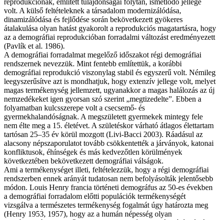
reprodukciónak, említett tulajdonságai folytán, ismétlődő jellege
volt. A külső feltételeknek a társadalom modernizálódása,
dinamizálódása és fejlődése során bekövetkezett gyökeres
átalakulása olyan hatást gyakorolt a reprodukciós magatartásra, hogy
az a demográfiai reprodukcióban forradalmi változást eredményezett
(Pavlík et al. 1986).
A demográfiai forradalmat megelőző időszakot régi demográfiai
rendszernek nevezzük. Mint fentebb említettük, a korábbi
demográfiai reprodukció viszonylag stabil és egyszerű volt. Némileg
leegyszerűsítve azt is mondhatjuk, hogy extenzív jellege volt, melyet
magas termékenység jellemzett, ugyanakkor a magas halálozás az új
nemzedékeket igen gyorsan szó szerint „megtizedelte”. Ebben a
folyamatban kulcsszerepe volt a csecsemő- és
gyermekhalandóságnak. A megszületett gyermekek mintegy fele
nem élte meg a 15. életévet. A születéskor várható átlagos élettartam
tartósan 25–35 év körül mozgott (Livi-Bacci 2003). Ráadásul az
alacsony népszaporulatot tovább csökkentették a járványok, katonai
konfliktusok, éhínségek és más kedvezőtlen körülmények
következtében bekövetkezett demográfiai válságok.
Ami a termékenységet illeti, feltételezzük, hogy a régi demográfiai
rendszerben ennek arányát tudatosan nem befolyásolták jelentősebb
módon. Louis Henry francia történeti demográfus az 50-es években
a demográfiai forradalom előtti populációk termékenységét
vizsgálva a természetes termékenység fogalmát úgy határozta meg
(Henry 1953, 1957), hogy az a humán népesség olyan