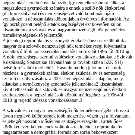
népszámlálás eredményei képezik, így rendelkezésünkre álltak a
megszületett gyermekek számára s ennek a szülő nők életkorával
(ill. korosztályával) és nemzetiségével való kombinációjára
vonatkozó, a népszámlálás időpontjában érvényes információk. Az
így osztályozott belépő adatok segítségével ezt követően külön
kiszámítottuk a szlovák és a magyar nemzetiségű nők generációs
termékenységének fő jellemzőit.
A jelenlegi reprodukciós viszonyok értékeléséhez összeállítottuk a
magyar és a szlovák nemzetiségű nők termékenységi folyamatára
vonatkozó főbb transzverzális mutatók1 sorozatát 1996-től 2010-ig.
A nők nemzetisége szerinti szülésekre vonatkozó adatokat a Szlovák
Köztársaság Statisztikai Hivatalának (a továbbiakban SZK SH)
belső forrásaiból merítettük. Hasonló módon jutottunk el a nők
részletes, a gyermekek száma, életkor, születési év és nemzetiség
szerinti osztályozásához a 2001. évi népszámlálás alapján, mely
adatokat a termékenység generációs jellemzőinek2 kiszámításán
kívül felhasználtuk a szlovák és magyar nemzetiségű nők életkori
szerkezetének a népszámlálások közötti mérlegéhez az 1996-tól
2010-ig terjedő időszak vonatkozásában.3
A szlovák és a magyar nemzetiségű nők termékenységében hosszú
távon meglevő különbségek jobb megértése végett ezt a folyamatot
és jellegét hosszabb idősávban szükséges vizsgálni. Érdeklődési
körünket ezért kénytelenek voltunk – tekintettel a reprodukciós
magatartásban a demográfiai forradalom során bekövetkezett