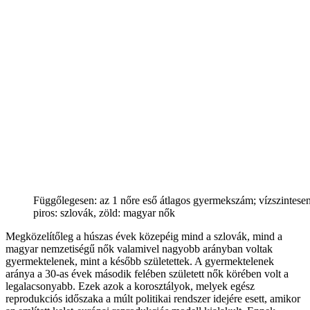
Függőlegesen: az 1 nőre eső átlagos gyermekszám; vízszintesen:
piros: szlovák, zöld: magyar nők
Megközelítőleg a húszas évek közepéig mind a szlovák, mind a
magyar nemzetiségű nők valamivel nagyobb arányban voltak
gyermektelenek, mint a később születettek. A gyermektelenek
aránya a 30-as évek második felében született nők körében volt a
legalacsonyabb. Ezek azok a korosztályok, melyek egész
reprodukciós időszaka a múlt politikai rendszer idejére esett, amikor