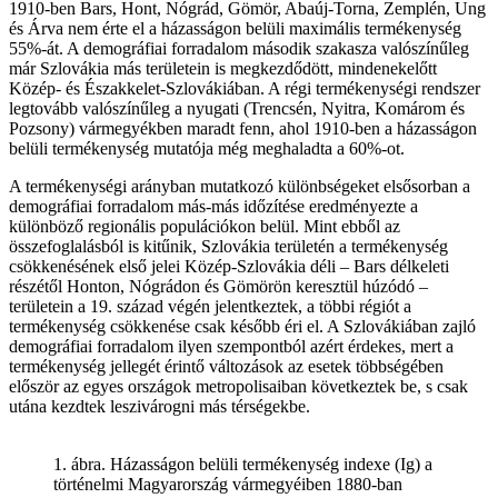
1910-ben Bars, Hont, Nógrád, Gömör, Abaúj-Torna, Zemplén, Ung
és Árva nem érte el a házasságon belüli maximális termékenység
55%-át. A demográfiai forradalom második szakasza valószínűleg
már Szlovákia más területein is megkezdődött, mindenekelőtt
Közép- és Északkelet-Szlovákiában. A régi termékenységi rendszer
legtovább valószínűleg a nyugati (Trencsén, Nyitra, Komárom és
Pozsony) vármegyékben maradt fenn, ahol 1910-ben a házasságon
belüli termékenység mutatója még meghaladta a 60%-ot.
A termékenységi arányban mutatkozó különbségeket elsősorban a
demográfiai forradalom más-más időzítése eredményezte a
különböző regionális populációkon belül. Mint ebből az
összefoglalásból is kitűnik, Szlovákia területén a termékenység
csökkenésének első jelei Közép-Szlovákia déli – Bars délkeleti
részétől Honton, Nógrádon és Gömörön keresztül húzódó –
területein a 19. század végén jelentkeztek, a többi régiót a
termékenység csökkenése csak később éri el. A Szlovákiában zajló
demográfiai forradalom ilyen szempontból azért érdekes, mert a
termékenység jellegét érintő változások az esetek többségében
először az egyes országok metropolisaiban következtek be, s csak
utána kezdtek leszivárogni más térségekbe.
1. ábra. Házasságon belüli termékenység indexe (Ig) a
történelmi Magyarország vármegyéiben 1880-ban