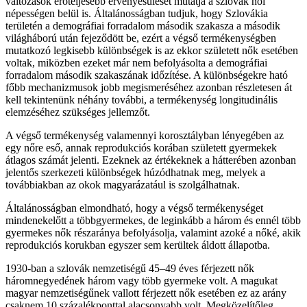
változások erőteljesebb érvényesülését mutatja a szlovák női
népességen belül is. Általánosságban tudjuk, hogy Szlovákia
területén a demográfiai forradalom második szakasza a második
világháború után fejeződött be, ezért a végső termékenységben
mutatkozó legkisebb különbségek is az ekkor született nők esetében
voltak, miközben ezeket már nem befolyásolta a demográfiai
forradalom második szakaszának időzítése. A különbségekre ható
főbb mechanizmusok jobb megismeréséhez azonban részletesen át
kell tekintenünk néhány további, a termékenység longitudinális
elemzéséhez szükséges jellemzőt.
A végső termékenység valamennyi korosztályban lényegében az
egy nőre eső, annak reprodukciós korában született gyermekek
átlagos számát jelenti. Ezeknek az értékeknek a hátterében azonban
jelentős szerkezeti különbségek húzódhatnak meg, melyek a
továbbiakban az okok magyarázatául is szolgálhatnak.
Általánosságban elmondható, hogy a végső termékenységet
mindenekelőtt a többgyermekes, de leginkább a három és ennél több
gyermekes nők részaránya befolyásolja, valamint azoké a nőké, akik
reprodukciós korukban egyszer sem kerültek áldott állapotba.
1930-ban a szlovák nemzetiségű 45–49 éves férjezett nők
háromnegyedének három vagy több gyermeke volt. A magukat
magyar nemzetiségűnek vallott férjezett nők esetében ez az arány
csaknem 10 százalékponttal alacsonyabb volt. Megkö­zelítőleg