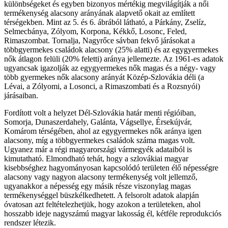
különbségeket és egyben bizonyos mértékig megvilágítják a női
termékenység alacsony arányának alapvető okait az említett
térségekben. Mint az 5. és 6. ábrából látható, a Párkány, Zselíz,
Selmecbánya, Zólyom, Korpona, Kékkő, Losonc, Feled,
Rimaszombat. Tornalja, Nagy­rőce sávban fekvő járásokat a
többgyermekes családok alacsony (25% alatti) és az egygyermekes
nők átlagon felüli (20% feletti) aránya jellemezte. Az 1961-es adatok
ugyancsak igazolják az egygyermekes nők magas és a négy- vagy
több gyermekes nők alacsony arányát Közép-Szlovákia déli (a
Lévai, a Zólyomi, a Losonci, a Rimaszombati és a Rozsnyói)
járásaiban.
Fordított volt a helyzet Dél-Szlovákia határ menti régióiban,
Somorja, Dunaszerdahely, Galánta, Vágsellye, Érsekújvár,
Komárom térségében, ahol az egygyermekes nők aránya igen
alacsony, míg a többgyermekes családok száma magas volt.
Ugyanez már a régi magyarországi vármegyék adataiból is
kimutatható. Elmondható tehát, hogy a szlovákiai magyar
kisebbséghez hagyományosan kapcsolódó területen élő népességre
alacsony vagy nagyon alacsony termékenység volt jellemző,
ugyanakkor a népesség egy másik része viszonylag magas
termékenységgel büszkélkedhetett. A felsorolt adatok alapján
óvatosan azt feltételezhetjük, hogy azokon a területeken, ahol
hosszabb ideje nagyszámú magyar lakosság él, kétféle reprodukciós
rendszer létezik.