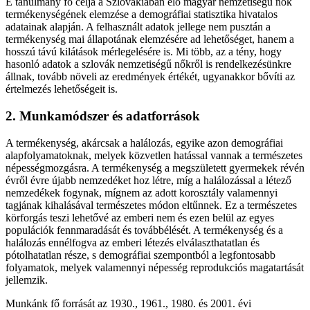
E tanulmány fő célja a Szlovákiában élő magyar nemzetiségű nők
termékenységének elemzése a demográfiai statisztika hivatalos
adatainak alapján. A felhasznált adatok jellege nem pusztán a
termékenység mai állapotának elemzésére ad lehetőséget, hanem a
hosszú távú kilátások mérlegelésére is. Mi több, az a tény, hogy
hasonló adatok a szlovák nemzetiségű nőkről is rendelkezésünkre
állnak, tovább növeli az eredmények értékét, ugyanakkor bővíti az
értelmezés lehetőségeit is.
2. Munkamódszer és adatforrások
A termékenység, akárcsak a halálozás, egyike azon demográfiai
alapfolyamatoknak, melyek közvetlen hatással vannak a természetes
népességmozgásra. A termékenység a megszületett gyermekek révén
évről évre újabb nemzedéket hoz létre, míg a halálozással a létező
nemzedékek fogynak, mígnem az adott korosztály valamennyi
tagjának kihalásával természetes módon eltűnnek. Ez a természetes
körforgás teszi lehetővé az emberi nem és ezen belül az egyes
populációk fennmaradását és továbbélését. A termékenység és a
halálozás ennélfogva az emberi létezés elválaszthatatlan és
pótolhatatlan része, s demográfiai szempontból a legfontosabb
folyamatok, melyek valamennyi népesség reprodukciós magatartását
jellemzik.
Munkánk fő forrását az 1930., 1961., 1980. és 2001. évi