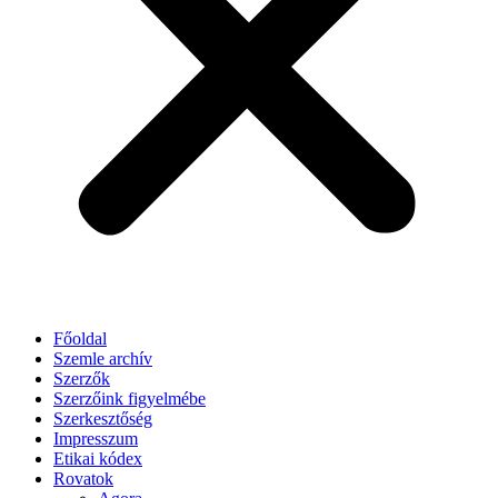
Főoldal
Szemle archív
Szerzők
Szerzőink figyelmébe
Szerkesztőség
Impresszum
Etikai kódex
Rovatok