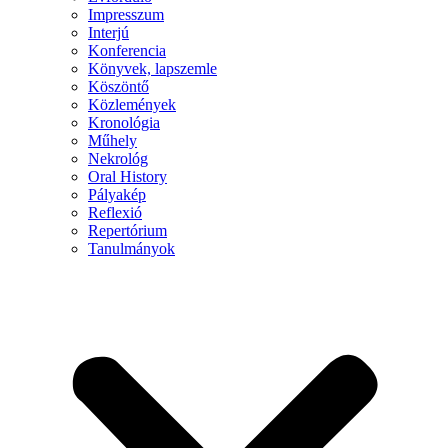
Impresszum
Interjú
Konferencia
Könyvek, lapszemle
Köszöntő
Közlemények
Kronológia
Műhely
Nekrológ
Oral History
Pályakép
Reflexió
Repertórium
Tanulmányok