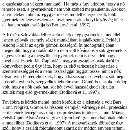
a gazdaságban végzett munkától. Ha mégis úgy adódott, hogy a nő
teherbe esett, a gyermeknek nem volt szabad megszületnie. Azokon
a területeken, ahol az egygyermekes modell elterjedt volt, több
gyermek születése esetén az anyát nemcsak a helyi közösség ítélte
el, hanem saját családja is (Botíková et al. 1997).
A Közép-Szlovákia déli részein elterjedt egygyermekes modellel
ismert szlovák személyiségek munkáiban is találkozunk. Például
Andrej Kollár az egyik gömöri községről írt monográfiájában
megemlíti, hogy a családokban nem volt kívánatos a sok gyermek, s
egyéves koráig a megszületett gyermek nem is örvendett nagy
megbecsülésnek. Ján Čaplovič a magyarországi szlovákokról írt
könyvében pedig úgy látta, hogy az első terhesség halogatása a
szemérmességgel és a nemi tisztasággal függött össze, amit a nők
olyannyira félreértelmeztek, hogy a házasság első évében, sőt még a
második évben is, szégyelltek teherbe esni. Gömörben szokott dolog
volt, hogy a nők csak hat, sőt hét évvel házasságkötésük után
szülték meg első gyermeküket (Botíková et al. 1997).
Továbbra is kérdés marad, miért kötődik ez a jelenség a volt Bars,
Hont, Nógrád, Gömör és részben Zemplén vármegye déli protestáns
területeinek térségéhez, míg más protestáns területek – mint Miava,
Felső-Liptó, Alsó-Árva vagy az Ugróci-völgy – nem hajlottak ehhez
a modellhez (Botíková et al. 1997). A magyarázatok többsége úgy
szól, hogy a családi földtulajdont akarták ily módon egyben tartani.