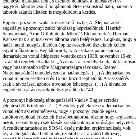
jelentései maradtak fenn, s ezekből nemcsak a miloslavovi és
nagykéri táborok zsidó polgárainak élete rekonstruálható, hanem a
táborok számát illetően is megoldódott a kérdés.
Éppen a pozsonyi szakasz összekötő tisztje, A. Šlejmar adott
engedélyt a pozsonyi zsidó hitközség képviselőinek, Henrich
Schwarznak, Áron Grünhutnak, Mikuláš Eichnernek és Herman
Kaczvernak a miloslavovi táborba való belépéshez. Logikus, hogy a
határ menti mozgást illetően épp az összekötő tiszteknek kellett
együttmű­ködniük. Bejl tábornok, az A szakasz parancsnoka a
demarkációs vonal átlépésére vonatkozóan 1938. november 19-én
az alábbi rendeletet adta ki: „Azoknak a személyeknek, akik tartósan
vagy huzamosabb időre Magyarországra távoznak, Szered–
Nagymácsédnál engedélyezett a határátlépés. (…) A demarkációs
vonal minden esetben 8 és 16 óra között léphető át. A visszatérés
csak a távozással azonos útvo­nalon lehetséges. (…) A hivatalos
engedélyt a járás összekötő tisztje állítja ki.”40
A pozsonyi hitközség támogatásáról Václav Engler ezredes
jelentéséből is tudunk: „(…) A zsidók gyülekezése a demarkációs
vonal előtt azt eredményezi, hogy a pozsonyi zsidók egész
autókonvojokkal érkeznek Erzsébetmajorba, részint hogy segítsenek
nekik, részint hogy csak lássák sorstársaik nyomorúságos helyzetét.
A rendfenn­tartáshoz az SOS41 őrség minden erejére szükség volt,
így a látogatásokat betiltottuk, ezentúl csak a zsidó hitközség