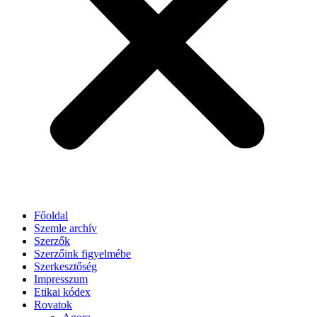
Főoldal
Szemle archív
Szerzők
Szerzőink figyelmébe
Szerkesztőség
Impresszum
Etikai kódex
Rovatok