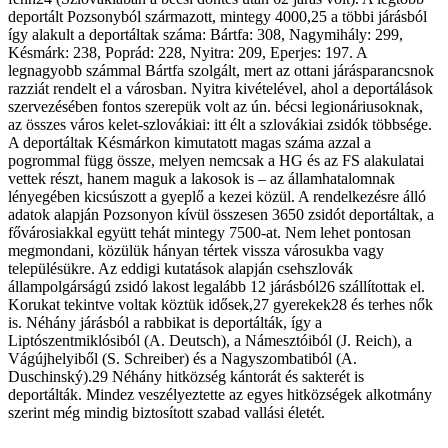
deportált Pozsonyból származott, mintegy 4000,25 a többi járásból
így alakult a deportáltak száma: Bártfa: 308, Nagymihály: 299,
Késmárk: 238, Poprád: 228, Nyitra: 209, Eperjes: 197. A
legnagyobb számmal Bártfa szolgált, mert az ottani járásparancs­nok
razziát rendelt el a városban. Nyitra kivételével, ahol a deportálások
szervezésében fontos szerepük volt az ún. bécsi legionáriusoknak,
az összes város kelet-szlovákiai: itt élt a szlovákiai zsidók többsége.
A deportáltak Késmárkon kimutatott magas száma azzal a
pogrommal függ össze, melyen nemcsak a HG és az FS alakulatai
vettek részt, hanem maguk a lakosok is – az államhatalomnak
lényegében kicsúszott a gyeplő a kezei közül. A rendelkezésre álló
adatok alapján Pozsonyon kívül összesen 3650 zsidót deportáltak, a
fővárosiakkal együtt tehát mintegy 7500-at. Nem lehet pontosan
megmondani, közülük hányan tértek vissza városukba vagy
településükre. Az eddigi kutatások alapján csehszlovák
állampolgárságú zsidó lakost legalább 12 járásból26 szállítottak el.
Korukat tekintve voltak köztük idősek,27 gyerekek28 és terhes nők
is. Néhány járásból a rabbikat is deportálták, így a
Liptószentmiklósiból (A. Deutsch), a Námesztóiból (J. Reich), a
Vágújhelyiből (S. Schreiber) és a Nagyszombatiból (A.
Duschinský).29 Néhány hitközség kántorát és sakterét is
deportálták. Mindez veszélyeztette az egyes hitközségek alkotmány
szerint még mindig biztosított szabad vallási életét.