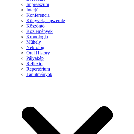
Impresszum
Interjú
Konferencia
Könyvek, lapszemle
Köszöntő
Közlemények
Kronológia
Műhely
Nekrológ
Oral History
Pályakép
Reflexió
Repertórium
Tanulmányok