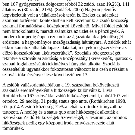
ben 167 gyógyszerész dolgozott (ebből 32 zsidó, azaz 19,2%), 141
állatorvos (30 zsidó, 21%). (Suláček 2005) Nagyon jelentős
képviseletük volt a vállalkozások terén is. Ezeket az adatokat
azonban történelmi kontextusban kell kezelnünk: a zsidó közösség
szakmai formálódása a középkortól követhető. Mivel földet zsidók
nem birtokolhattak, maradt számukra az üzlet és a pénzügyek. A
modern kor pedig éppen ezeknek az ágazatoknak a jelentőségét
erősítette, a hagyományos mezőgazdaság hátrányára. A zsidók tehát
ekkor kamatoztathatták tapasztalataikat, melyek megszerzésére az
előző korszakokban „kényszerültek”. Szociális rétegezettségét
tekintve a szlovákiai zsidóság a középosztály (kereskedők, iparosok,
szabad foglalkozásúak) tekintélyes hányadát alkotta. Szociális
összetételük ugyanakkor fokozatosan változott is a cseh s részint a
szlovák tőke érvényesítése következtében.13
A zsidók vallásorientációjában a 19. században bekövetkezett
szakadás eredményeként a hitközségek különváltak. Livia
Rothkirchen 167 szlovákiai zsidó hitközséget említ, ebből 107 volt
ortodox, 29 neológ, 31 pedig status quo ante. (Rothkirchen 1998,
65. p.)14 A zsidó közösség 75%-a tehát az ortodox irányzathoz
tartozott. A neológ és a status quo ante hitközségek alkották a
Szlovákiai Zsidó Hitközségek Szövetségét, a Jesurunt, az ortodox
hitközségek pedig egy központi iroda ernyőszervezete alatt
tömörültek.