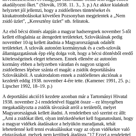
akadályozni őket.” (Slovák, 1938. 11. 3., 3. p.) Az akkor kialakult
helyzetet jól jellemzi, hogy a zsidóellenes tüntetéseket és
kirakatrombolásokat követően Pozsonyban megjelentek a „Nem
zsidó üzlet”, „Keresztény üzlet” stb. feliratok.
Az első bécsi döntés alapján a magyar hadseregnek november 5-től
kellett elfoglalnia az átengedett területeket, Szlovákiának pedig
november 10-ig kellett átadnia a Magyarországnak odaítélt
területeket. A szlovák autonóm kormánynak és a cseh-szlovák
államigazgatásnak épp elég dolga volt, hogy a bécsi döntésből eredő
kötelességeinek eleget tehessen. Ennek ellenére az autonóm
kormány ebben a helyzetben váratlan és nagyon szigorú
zsidóellenes lépésre szánta el magát: a zsidók deportálására
Szlovákiából. A szakirodalom ennek a zsidóellenes akciónak a
kezdetét eddig 1938. november 4-ére tette. (Kamenec 1991, 25. p.;
Lipscher 1992, 18–19. p.)
A deportálási akció16 kezdete azonban már a Tartományi Hivatal
1938. november 2-i rendeletével függött össze – ez lényegében
megakadályozta a zsidók távozását arról a területről, melyet
Magyarországnak kellett átadni. A rendeletben szó szerint ez állt:
„Ami a zsidókat illeti, olyan intézkedéseket kell foganatosítani, hogy
a magyar vidékek átadásakor a helyükön maradjanak, tehát
lehetetlenné kell tenni evakuálásukat vagy az olyan vidékekre való
elutazásukat, melyek nem kerülnek átadásra.”17 Ezzel a rendelettel