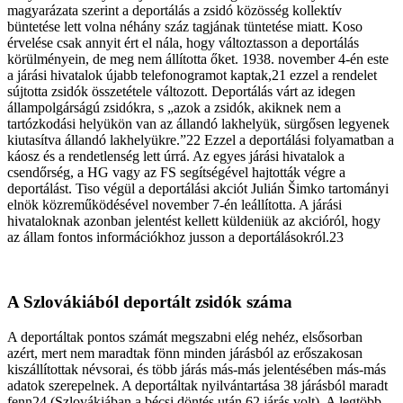
magyarázata szerint a deportálás a zsidó közösség kollektív
büntetése lett volna néhány száz tagjának tüntetése miatt. Koso
érvelése csak annyit ért el nála, hogy változtasson a deportálás
körülményein, de meg nem állította őket. 1938. november 4-én este
a járási hivatalok újabb telefonogramot kaptak,21 ezzel a rendelet
sújtotta zsidók összetétele változott. Deportálás várt az idegen
állampolgárságú zsidókra, s „azok a zsidók, akiknek nem a
tartózkodási helyükön van az állandó lakhelyük, sürgősen legyenek
kiutasítva állandó lakhelyükre.”22 Ezzel a deportálási folyamatban a
káosz és a rendetlenség lett úrrá. Az egyes járási hivatalok a
csendőrség, a HG vagy az FS segítségével hajtották végre a
deportálást. Tiso végül a deportálási akciót Julián Šimko tartományi
elnök közreműködésével november 7-én leállította. A járási
hivataloknak azonban jelentést kellett küldeniük az akcióról, hogy
az állam fontos információkhoz jusson a deportálásokról.23
A Szlovákiából deportált zsidók száma
A deportáltak pontos számát megszabni elég nehéz, elsősorban
azért, mert nem maradtak fönn minden járásból az erőszakosan
kiszállítottak névsorai, és több járás más-más jelentésében más-más
adatok szerepelnek. A deportáltak nyilvántartása 38 járásból maradt
fenn24 (Szlovákiában a bécsi döntés után 62 járás volt). A legtöbb