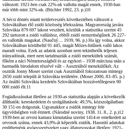
változott: 1921-ben csak 22%-uk vallotta magát ennek, 1930-ban
már több mint 32%-uk. (Büchler 1992, 23. p.)10
A bécsi döntés miatti területvesztés következtében változott a
Szlovákiában élő zsidó közösség lélekszáma. Magyarország javára
Szlovákia 879 697 lakost veszített, közülük a statisztika szerint 45
292 tartozott a zsidó valláshoz, ebből zsidó nemzetiségűnek 26 227-
en vallották magukat. (Naučný… 1939, 96. p.) Ha így volna, akkor
Szlovákiában körülbelül 91 445, magát Mózes-hitűnek valló lakos
maradt volna. Ezek az adatok azonban nem tekinthetők teljesen
irányadónak, mert nem tartalmazták a zsidó menekültek számát,
főként a náci Németországból és az egykori – 1938 márciusa után a
harmadik birodalom részévé vált – Ausztriából menekülőkét. Az
osztrák Jonny Moser szerint csak Ausztriából fokozatosan mintegy
2650 zsidó települt át Szlovákia területére. (Moser 2000, 83–85. p.)
Az önálló Szlovákia kezdetén Szlovákiában hozzávetőlegesen 90
000 zsidó élt.11
Foglalkozásukat illetően az 1930-as statisztika alapján a következők
állíthatók: kereskedelem és szolgáltatások: 49,5%, közszolgálatban:
30 151-en dolgoztak. Ugyanakkor a zsidók mintegy fele
ügyvédségben volt érintett. (Národné noviny, 1938. 11. 8., 2. p.)12
1939-ben az orvosi kamara kimutatása szerint 1414-re emelkedett az
orvosok száma, ennek 43,9%-át képezték zsidók. Hasonló adatokat
említhetnénk gyógysze­részeket vagy állatorvosokat illetően: 1921-