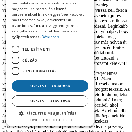
használatára vonatkozó információkat
szabad a területünkre beengedni, s ha a magyarok esetleg
megosztjuk hirdetési és elemző
valamelyik helyen átcsempészik őket, más helyen vissza kell őket a
partnereinkkel is, akik egyesíthetik azokat
magyaroknak juttatni. A határ magyar oldalán, Erzsébetmajor és
más információkkal, amelyeket Ön
Miloslavov környékén létesített zsidó tábor helyzete kezd kritikussá
biztosított számukra, vagy amelyeket a
válni, és szükséges volna a helyzetet valahogy rendezni. Leginkább
szolgáltatásaik Ön általi használatából
úgy, hogy azokat a zsidókat, akik meggyőzően bizonyíthatják, hogy
a mi állampolgáraink, átengednénk hozzánk, a többieket meg
gyűjtöttek össze.
Bővebben
kitelepítenénk Magyar­or­szág­ra, leginkább úgy, hogy más helyen át
volnának csempészve magyar területre. Ez különösen azért fontos,
TELJESÍTMÉNY
mert nem kizárt, hogy az a terület, ahol most a zsidó táborok
találhatók, a határ végső meghúzásakor hozzánk fog tartozni, s
CÉLZÁS
akkor már nehéz volna tőlük megszabadulni. Határozatot kérek.”44
FUNKCIONALITÁS
Šlejmar alezredes egy a miloslavovi táborról szóló terjedelmes
jelentés szerzője is: „Jelentem, hogy tegnap, f. é. XI. 29-én
személyesen ellátogattam a kiűzött zsidó családok Erzsébetmajor
ÖSSZES ELFOGADÁSA
melletti táborába. Ez a tábor a demarkációs vonal mögött fekszik, Az
Erzsébetmajorból Németsók, illetve Béke felé vezető földúton, tehát
már magyar területen. A tábor néhány földbe vájt odúból áll meg
ÖSSZES ELUTASÍTÁSA
különféle sátrakból és néhány öreg bútorszállító kocsiból, ahol
mintegy 280 személy lakik, férfiak, nők és gyerekek. Az elmúlt 48
RÉSZLETEK MEGJELENÍTÉSE
órában állítólag a megszállt területekről már nem küldözgetnek ide
POWERED BY COOKIESCRIPT
zsidókat. A tábor úgy alakult ki, hogy a pozsonyi szakasz
parancsnoksága, pontosabban a parancsnoka, 39 alezr. a pozsonyi
zsidó hitközség három45 képviselőjének engedélyezte, hogy ezt a