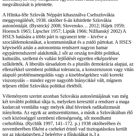
megváltozását is jelentette.
A Hlinka-féle Szlovák Néppárt kihasználva Csehszlovákia
meggyengülését, 1938. október 6-án kihirdette Szlovákia
autonómiáját. (Bystrický 2008; Slovensko… 2012; Hájek 1959;
Hoensch 1965; Lipscher 1957; Lipták 1966; Nižňanský 2002) A
HSĽS hatására a többi párt is ugyanezt tette – kivéve a
szociáldemokratákat, a kommunistákat és a zsidó pártokat. A HSĽS
képviselői aztán a autonomista rendszert nagyon hamar
egypártrendszerré alakították,1 sőt az ország további politikai,
kulturális, szellemi és vallási fejlődését egyetlen elképzelésre
szűkítették. A liberális társadalom és a plurális demokrácia alapjai, az
ellenzékkel szembeni politikai tolerancia, a konszenzuson vagy vitán
alapuló problémamegoldás vagy a kisebbségekhez való korrekt
viszonyulás – mindez egyre nagyobb hiánycikké vált, mígnem
teljesen eltűnt Szlovákia politikai életéből.
Véleményem szerint azonban Szlovákia autonómiájának van még
két további politikai síkja is, melyeken keresztül a rendszer a maga
kudarcait ventilálta vagy melyek által híveinek radikalizmusát
irányította. Az egyik az antiszemitizmus, a másik a Szlovákiában élő
cseh közösséggel szembeni ellenségesség, sőt mondhatni
csehofóbia. (Rychlík 1997, 141–172. p.) 1938 októberében és
novemberében főként a cseheket érintő vad tisztogatásokra került
sor az iskolaügyben,2 beleértve a főiskolákat is,3 a