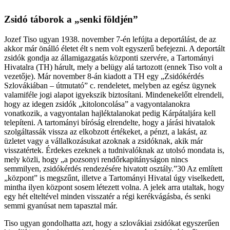
Zsidó táborok a „senki földjén”
Jozef Tiso ugyan 1938. november 7-én lefújta a deportálást, de az
akkor már önálló életet élt s nem volt egyszerű befejezni. A deportált
zsidók gondja az államigazgatás központi szervére, a Tartományi
Hivatalra (TH) hárult, mely a belügy alá tartozott (ennek Tiso volt a
vezetője). Már november 8-án kiadott a TH egy „Zsidókérdés
Szlovákiában – útmutató” c. rendeletet, melyben az egész ügynek
valamiféle jogi alapot igyekszik biztosítani. Mindenekelőtt elrendeli,
hogy az idegen zsidók „kitoloncolása” a vagyontalanokra
vonatkozik, a vagyontalan hajléktalanokat pedig Kárpátaljára kell
telepíteni. A tartományi bíróság elrendelte, hogy a járási hivatalok
szolgáltassák vissza az elkobzott értékeket, a pénzt, a lakást, az
üzletet vagy a vállalkozásukat azoknak a zsidóknak, akik már
visszatértek. Érdekes ezeknek a tudnivalóknak az utolsó mondata is,
mely közli, hogy „a pozsonyi rendőrkapitányságon nincs
semmilyen, zsidókérdés rendezésére hivatott osztály.”30 Az említett
„központ” is megszűnt, illetve a Tartományi Hivatal úgy viselkedett,
mintha ilyen központ sosem létezett volna. A jelek arra utaltak, hogy
egy hét elteltével minden visszatér a régi kerékvágásba, és senki
semmi gyanúsat nem tapasztal már.
Tiso ugyan gondolhatta azt, hogy a szlovákiai zsidókat egyszerűen