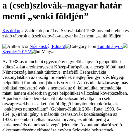
a (cseh)szlovák–magyar határ
menti „senki földjén”
Kezdőlap
»
Zsidók deportálása Szlovákiából 1938 novemberében és
zsidó táborok a (cseh)szlovák–magyar határ menti „senki földjén”
Nižňanský, Eduard
Tanulmányok
Szemle: 2015/2
Magyar
Az 1938-as müncheni egyezmény egyfelől alapvető geopolitikai
változásokat eredményezett Közép-Európában, a térség fölötti náci
Németország hatalmát tükrözve, másfelől Csehszlovákia
viszonylatában az ország történetének meglepően gyors és lényegi
belpolitikai fordulópontjához is vezetett. A második köztársaság más
politikai rendszerré vált, s nemcsak az új külpolitikai orientációja
miatt, hanem elsősorban gyors belpolitikai változásai következtében.
A parlamentáris demokráciát fokozatosan felváltja – a cseh
országrészekben – a két párttól függő irányított demokrácia, az
„önkényes nemzetállam” (Gebhart–Kuklík 2004; Rataj 1993, 6–
154. p.) iránti igény, a második csehszlovák köztársaságban az
1938. decemberi felhatalmazási törvény, ez utóbbi pedig a
parlamentáris demokrácia végét jelentette. Az autonómiáról szóló
alkotmánytörvény elfogadása egyben Szlovákia helyzetének