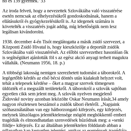
nő és 139 gyermek.”33
Az iroda felveti, hogy a nevezettek Szlovákiába való visszatérése
esetén nemcsak az elhelyezésükről gondoskodnának, hanem a
ellátásukról és gyógykezelésükről is. Az idegenek számára is
követelték a visszatérés jogát addig, míg lehetőségük nem lesz
legálisan kivándorolni.
1938. december 4-én Tisót meglátogatta a másik zsidó szervezet, a
Központi Zsidó Hivatal is, hogy kieszközölje a deportált zsidók
Szlovákiába való visszatérését. Az előbbi szervezethez hasonlóan ők
is segítségüket ajánlották föl s az egész akció anyagi terheit magukra
vállalták. (Neumann 1956, 18. p.)
A többségi lakosság nemigen szerezhetett tudomást a táborokról. A
legégetőbb kérdés az első bécsi döntés után kialakult helyzet volt,
tehát a telepesek kérdése – őket a magyar szervek tömegesen
üldözték el a megszállt területekről. A táborokról a szlovák sajtóban
egyetlen cikk sem jelent meg. A szlovák nyelven megjelenő
Židovské noviny azonban leközölte Oskar Neumann írását,34 amely
nagyon részletesen beszámol a zsidók tábori életéről. „Napjaink
szóhasználatában van egy hátborzongató kifejezés, egy kifejezés,
melynek látszólagos jelentéktelensége mögött meghökkentő emberi
tragédiák és elmondhatatlan szenvedések húzódnak meg: a »senki
földje« kifejezés. Ez az általában jelentéktelen földdarab abban a
pillanatban kap kegyetlen jelentést, amikor az események tragédiája