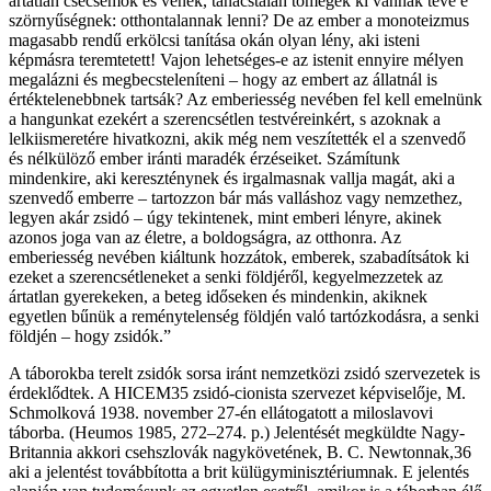
ártatlan csecsemők és vének, tanácstalan tömegek ki vannak téve e
szörnyűségnek: otthontalannak lenni? De az ember a monoteizmus
magasabb rendű erkölcsi tanítása okán olyan lény, aki isteni
képmásra teremtetett! Vajon lehetséges-e az istenit ennyire mélyen
megalázni és megbecsteleníteni – hogy az embert az állatnál is
értéktelenebbnek tartsák? Az emberiesség nevében fel kell emelnünk
a hangunkat ezekért a szerencsétlen testvéreinkért, s azoknak a
lelkiismeretére hivatkozni, akik még nem veszítették el a szenvedő
és nélkülöző ember iránti maradék érzéseiket. Számítunk
mindenkire, aki kereszténynek és irgalmasnak vallja magát, aki a
szenvedő emberre – tartozzon bár más valláshoz vagy nemzethez,
legyen akár zsidó – úgy tekintenek, mint emberi lényre, akinek
azonos joga van az életre, a boldogságra, az otthonra. Az
emberiesség nevében kiáltunk hozzátok, emberek, szabadítsátok ki
ezeket a szerencsétleneket a senki földjéről, kegyelmezzetek az
ártatlan gyerekeken, a beteg időseken és mindenkin, akiknek
egyetlen bűnük a reménytelenség földjén való tartózkodásra, a senki
földjén – hogy zsidók.”
A táborokba terelt zsidók sorsa iránt nemzetközi zsidó szervezetek is
érdeklődtek. A HICEM35 zsidó-cionista szervezet képviselője, M.
Schmolková 1938. november 27-én ellátogatott a miloslavovi
táborba. (Heumos 1985, 272–274. p.) Jelentését megküldte Nagy-
Britannia akkori csehszlovák nagykövetének, B. C. Newtonnak,36
aki a jelentést továbbította a brit külügyminisztériumnak. E jelentés