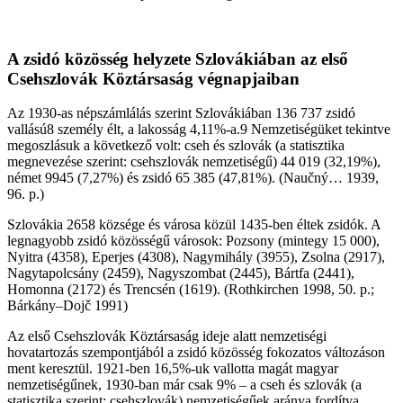
A zsidó közösség helyzete Szlovákiában az első
Csehszlovák Köztársaság végnapjaiban
Az 1930-as népszámlálás szerint Szlovákiában 136 737 zsidó
vallású8 személy élt, a lakosság 4,11%-a.9 Nemzetiségüket tekintve
megoszlásuk a következő volt: cseh és szlovák (a statisztika
megnevezése szerint: csehszlovák nemzetiségű) 44 019 (32,19%),
német 9945 (7,27%) és zsidó 65 385 (47,81%). (Naučný… 1939,
96. p.)
Szlovákia 2658 községe és városa közül 1435-ben éltek zsidók. A
legnagyobb zsidó közösségű városok: Pozsony (mintegy 15 000),
Nyitra (4358), Eperjes (4308), Nagymihály (3955), Zsolna (2917),
Nagytapolcsány (2459), Nagyszombat (2445), Bártfa (2441),
Homonna (2172) és Trencsén (1619). (Rothkirchen 1998, 50. p.;
Bárkány–Dojč 1991)
Az első Csehszlovák Köztársaság ideje alatt nemzetiségi
hovatartozás szempontjából a zsidó közösség fokozatos változáson
ment keresztül. 1921-ben 16,5%-uk vallotta magát magyar
nemzetiségűnek, 1930-ban már csak 9% – a cseh és szlovák (a
statisztika szerint: csehszlovák) nemzetiségűek aránya fordítva