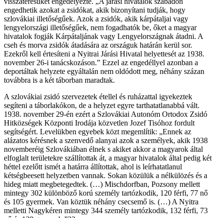
visszatérésüket engedélyezte. „A járási hivatalok szabadon
engedhetik azokat a zsidókat, akik bizonyítani tudják, hogy
szlovákiai illetőségűek. Azok a zsidók, akik kárpátaljai vagy
lengyelországi illetőségűek, nem fogadhatók be, őket a magyar
hivatalok fogják Kárpátaljának vagy Lengyelországnak átadni. A
cseh és morva zsidók átadására az országuk határán kerül sor.
Ezekről kell értesíteni a Nyitrai Járási Hivatal helyettesét az 1938.
november 26-i tanácskozáson.” Ezzel az engedéllyel azonban a
deportáltak helyzete egyáltalán nem oldódott meg, néhány százan
továbbra is a két táborban maradtak.
A szlovákiai zsidó szervezetek étellel és ruházattal igyekeztek
segíteni a táborlakókon, de a helyzet egyre tarthatatlanabbá vált.
1938. november 29-én ezért a Szlovákiai Autonóm Ortodox Zsidó
Hitközségek Központi Irodája közvetlen Jozef Tisóhoz fordult
segítségért. Levelükben egyebek közt megemlítik: „Ennek az
alázatos kérésnek a szenvedő alanyai azok a személyek, akik 1938
novemberéig Szlovákiában élnek s akiket akkor a magyarok által
elfoglalt területekre szállítottak át, a magyar hivatalok által pedig két
héttel ezelőtt ismét a határra állítottak, ahol is leírhatatlanul
kétségbeesett helyzetben vannak. Sokan közülük a nélkülözés és a
hideg miatt megbetegedtek. (…) Mischdorfban, Pozsony mellett
mintegy 302 különböző korú személy tartózkodik, 120 férfi, 77 nő
és 105 gyermek. Van köztük néhány csecsemő is. (…) A Nyitra
melletti Nagykéren mintegy 344 személy tartózkodik, 132 férfi, 73