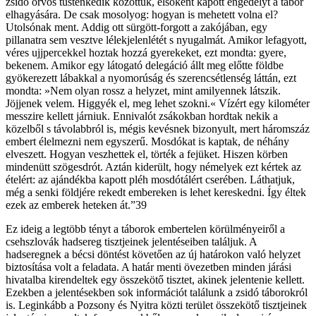
zsidó orvos tüsténkedik közöttük, elsőként kapott engedélyt a tábor
elhagyására. De csak mosolyog: hogyan is mehetett volna el?
Utolsónak ment. Addig ott sürgött-forgott a zakójában, egy
pillanatra sem vesztve lélekjelenlétét s nyugalmát. Amikor lefagyott,
véres ujjpercekkel hoztak hozzá gyerekeket, ezt mondta: gyere,
bekenem. Amikor egy látogató delegáció állt meg előtte földbe
gyökerezett lábakkal a nyomorúság és szerencsétlenség láttán, ezt
mondta: »Nem olyan rossz a helyzet, mint amilyennek látszik.
Jöjjenek velem. Higgyék el, meg lehet szokni.« Vízért egy kilométer
messzire kellett járniuk. Ennivalót zsákokban hordtak nekik a
közelből s távolabbról is, mégis kevésnek bizonyult, mert háromszáz
embert élelmezni nem egyszerű. Mosdókat is kaptak, de néhány
elveszett. Hogyan veszhettek el, törték a fejüket. Hiszen körben
mindenütt szögesdrót. Aztán kiderült, hogy némelyek ezt kértek az
ételért: az ajándékba kapott pléh mosdótálért cserében. Láthatjuk,
még a senki földjére rekedt embereken is lehet kereskedni. Így éltek
ezek az emberek heteken át.”39
Ez ideig a legtöbb tényt a táborok embertelen körülményeiről a
csehszlovák hadsereg tisztjeinek jelentéseiben találjuk. A
hadseregnek a bécsi döntést követően az új határokon való helyzet
biztosítása volt a feladata. A határ menti övezetben minden járási
hivatalba kirendeltek egy összekötő tisztet, akinek jelentenie kellett.
Ezekben a jelentésekben sok információt találunk a zsidó táborokról
is. Leginkább a Pozsony és Nyitra közti terület összekötő tisztjeinek