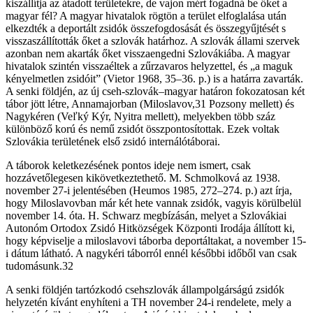
kiszállítja az át­adott területekre, de vajon mért fogadná be őket a
magyar fél? A magyar hivatalok rögtön a terület elfoglalása után
elkezdték a deportált zsidók összefogdosását és összegyűjtését s
visszaszállították őket a szlovák határhoz. A szlovák állami szervek
azonban nem akarták őket visszaengedni Szlovákiába. A magyar
hivatalok szintén visszaéltek a zűrzavaros helyzettel, és „a maguk
kényelmetlen zsidóit” (Vietor 1968, 35–36. p.) is a határra zavarták.
A senki földjén, az új cseh-szlovák–magyar határon fokozatosan két
tábor jött létre, Annamajorban (Miloslavov,31 Pozsony mellett) és
Nagykéren (Veľký Kýr, Nyitra mellett), melyekben több száz
különböző korú és nemű zsidót összpontosítottak. Ezek voltak
Szlovákia területének első zsidó internálótáborai.
A táborok keletkezésének pontos ideje nem ismert, csak
hozzávetőlegesen kikövetkeztethető. M. Schmolková az 1938.
november 27-i jelentésében (Heumos 1985, 272–274. p.) azt írja,
hogy Miloslavovban már két hete vannak zsidók, vagyis körülbelül
november 14. óta. H. Schwarz megbízásán, melyet a Szlovákiai
Autonóm Ortodox Zsidó Hitközségek Központi Irodája állított ki,
hogy képviselje a miloslavovi táborba deportáltakat, a november 15-
i dátum látható. A nagykéri táborról ennél későbbi időből van csak
tudomásunk.32
A senki földjén tartózkodó csehszlovák állampolgárságú zsidók
helyzetén kívánt enyhíteni a TH november 24-i rendelete, mely a