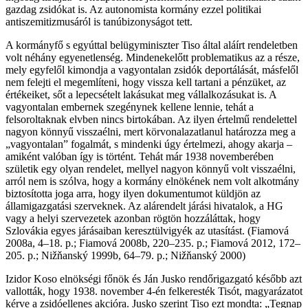
gazdag zsidókat is. Az autonomista kormány ezzel politikai
antiszemitizmusáról is tanúbizonyságot tett.
A kormányfő s egyúttal belügyminiszter Tiso által aláírt rendeletben
volt néhány egyenetlenség. Mindenekelőtt problematikus az a része,
mely egyfelől kimondja a va­gyontalan zsidók deportálását, másfelől
nem felejti el megemlíteni, hogy vissza kell tartani a pénzüket, az
értékeiket, sőt a lepecsételt lakásukat meg vállalkozásukat is. A
vagyontalan embernek szegénynek kellene lennie, tehát a
felsoroltaknak elvben nincs birtokában. Az ilyen értelmű rendelettel
nagyon könnyű visszaélni, mert körvonalazatlanul határozza meg a
„vagyontalan” fogalmát, s mindenki úgy értelmezi, ahogy akarja –
amiként valóban így is történt. Tehát már 1938 novemberében
születik egy olyan rendelet, mellyel nagyon könnyű volt visszaélni,
arról nem is szólva, hogy a kormány elnökének nem volt alkotmány
biztosította joga arra, hogy ilyen dokumentumot küldjön az
államigazgatási szerveknek. Az alárendelt járási hivatalok, a HG
vagy a helyi szervezetek azonban rögtön hozzáláttak, hogy
Szlovákia egyes járásaiban keresztülvigyék az utasítást. (Fiamová
2008a, 4–18. p.; Fiamová 2008b, 220–235. p.; Fiamová 2012, 172–
205. p.; Nižňanský 1999b, 64–79. p.; Nižňanský 2000)
Izidor Koso elnökségi főnök és Ján Jusko rendőrigazgató később azt
vallották, hogy 1938. november 4-én felkeresték Tisót, magyarázatot
kérve a zsidóellenes akcióra. Jusko szerint Tiso ezt mondta: „Tegnap