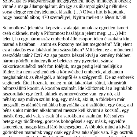
Szlovákia és Magyarország megegyeznek, hogy mindegyik ország
vinné a maga állampolgárait, ám így az állampolgárság nélküliek
sorsa eléggé reménytelennek látszik. (…) Olyan hírt is kaptunk,
hogy hasonló tábor, 470 személlyel, Nyitra mellett is létesült.”38
Schmolková jelentése képezte az alapját annak az egyetlen ismert
cseh cikknek, mely a Přítomnost hasábjain jelent meg: „(…) Mit
jelent, ha egy háromszáz emberből álló csoport télen éjszakára kint
marad a határban – amint ez Pozsony mellett megtörtént? Mit jelent
ez a haladás és a lakáskultúra századában? Mit jelent ez a müncheni
szerződés után? Ezt? Az apa puszta kézzel kiváj a kemény földben
három gödröt, mindegyikbe beletesz egy gyereket, száraz
kukoricacsuhéból tetőt fon föléjük, maga pedig leül melléjük a
földre. Ha nem segítenének a környékbeli emberek, alighanem
meghalnának az éhségtől, a hidegtől és a szégyentől. De az emberek
segítenek. Ételt hoznak, meleg ruhát, takarókat, sátrat, kimustrált
bútorszállító kocsit. A kocsiba szalmát. Ide költöznek át a leginkább
rászorultak: egy férfi, akinek gyomorvérzése van, egy nő, aki
néhány nap múlva szülni fog, egy másik, aki itt, a földeken már
megszült és ajándék ruhákba bugyolálta az újszülöttet, egy öreg, aki
béna s akit minden alkalommal messze kell kivinni a kocsitól, egy
másik öreg, aki vak, s csak ül a sarokban a szalmán. Két súlyos
beteg: egy tüdőbeteg, görcsös köhögéssel s egy másik, egyelőre
ismeretlen, magas lázzal járó betegségben. A többiek mind a kivájt
gödrökben maradtak vagy csak egy árva takarójuk van. Egy osztrák