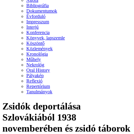
Agora
Bibliográfia
Dokumentumok
Évforduló
Impresszum
Interjú
Konferencia
Könyvek, lapszemle
Köszöntő
Közlemények
Kronológia
Műhely
Nekrológ
Oral History
Pályakép
Reflexió
Repertórium
Tanulmányok
Zsidók deportálása
Szlovákiából 1938
novemberében és zsidó táborok