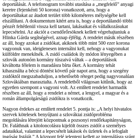
deportálását. A telefonogram további utasítása a „megfelelő” anyagi
keretre (fejenkénti 50 korona) vonatkozott, arra, hogy a
deportáltakat az átadott terület több kilométeres mélységébe kell
elszállítani. A dokumentum kitért arra is, hogy a deportálandó többi
pénzét feltétlenül vissza kell tartani, lakásaikat és vállalkozásukat
lepecsételni. Az akciót a csendőrőrsöknek kellett végrehajtaniuk a
Hlinka Gárda segítségével, aznap éjfélig. A rendelet másik részében
az áll, hogy azokat a zsidókat, akiknek több mint 500 ezer korona
vagyonuk van, ideiglenesen internálni kell, nehogy a vagyonukat
külföldre menekítsék. A zsidó családok ily módon lényegében a
szlovák autonóm kormány túszaivá váltak – a deportálások
kiváltotta félelem is maradásra bírta őket. A kormány tehát
kihasználta a bécsi döntést követő pár napot arra, hogy a szegény
zsidóktól megszabaduljon, a tehetősebb réteget pedig nagyvonalúan
Szlovákiában marasztalta. A rendeletből világosan kitűnik, hogy az
egyetlen szempont a vagyoni volt. Az említett rendelet harmadik
részében az áll, hogy a rendelet a német, a lengyel, a magyar és a
román állampolgárságú zsidókra is vonatkozik.
Nagyon érdekes az említett rendelet 5. pontja is: „A helyi hivatalos
szervek kötelesek benyújtani a szlovákiai zsidóprobléma
megoldására létrejött központnak a pozsonyi rendőrkapitányságon,
Dr. Faláthnak a kitoloncolásra kijelölt összes zsidót a személyes
adataikkal, valamint a lepecsételt lakások és üzletek és a lefoglalt
ingóság listáját.” A központ felé jelenteni kellett az internálásra szánt