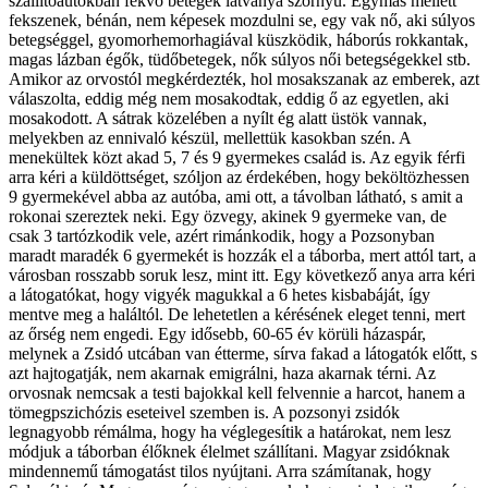
szállítóautókban fekvő betegek látványa szörnyű. Egymás mellett
fekszenek, bénán, nem képesek mozdulni se, egy vak nő, aki súlyos
betegséggel, gyomorhemorhagiával küszködik, háborús rokkantak,
magas lázban égők, tüdőbetegek, nők súlyos női betegségekkel stb.
Amikor az orvostól megkérdezték, hol mosakszanak az emberek, azt
válaszolta, eddig még nem mosakodtak, eddig ő az egyetlen, aki
mosakodott. A sátrak közelében a nyílt ég alatt üstök vannak,
melyekben az ennivaló készül, mellettük kasokban szén. A
menekültek közt akad 5, 7 és 9 gyermekes család is. Az egyik férfi
arra kéri a küldöttséget, szóljon az érdekében, hogy beköltözhessen
9 gyermekével abba az autóba, ami ott, a távolban látható, s amit a
rokonai szereztek neki. Egy özvegy, akinek 9 gyermeke van, de
csak 3 tartózkodik vele, azért rimánkodik, hogy a Pozsonyban
maradt maradék 6 gyermekét is hozzák el a táborba, mert attól tart, a
városban rosszabb soruk lesz, mint itt. Egy következő anya arra kéri
a látogatókat, hogy vigyék magukkal a 6 hetes kisbabáját, így
mentve meg a haláltól. De lehetetlen a kérésének eleget tenni, mert
az őrség nem engedi. Egy idősebb, 60-65 év körüli házaspár,
melynek a Zsidó utcában van étterme, sírva fakad a látogatók előtt, s
azt hajtogatják, nem akarnak emigrálni, haza akarnak térni. Az
orvosnak nemcsak a testi bajokkal kell felvennie a harcot, hanem a
tömeg­pszichózis eseteivel szemben is. A pozsonyi zsidók
legnagyobb rémálma, hogy ha véglegesítik a határokat, nem lesz
módjuk a táborban élőknek élelmet szállítani. Magyar zsidóknak
mindennemű támogatást tilos nyújtani. Arra számítanak, hogy