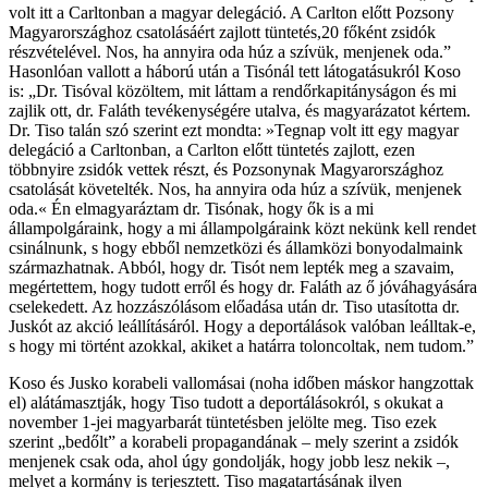
volt itt a Carltonban a magyar delegáció. A Carlton előtt Pozsony
Magyarországhoz csatolásáért zajlott tüntetés,20 főként zsidók
részvételével. Nos, ha annyira oda húz a szívük, menjenek oda.”
Hasonlóan vallott a háború után a Tisónál tett látogatásukról Koso
is: „Dr. Tisóval közöltem, mit láttam a rendőrkapitányságon és mi
zajlik ott, dr. Faláth tevékenységére utalva, és magyarázatot kértem.
Dr. Tiso talán szó szerint ezt mondta: »Tegnap volt itt egy magyar
delegáció a Carltonban, a Carlton előtt tüntetés zajlott, ezen
többnyire zsidók vettek részt, és Pozsonynak Magyarországhoz
csatolását követelték. Nos, ha annyira oda húz a szívük, menjenek
oda.« Én elmagyaráztam dr. Tisónak, hogy ők is a mi
állampolgáraink, hogy a mi állampolgáraink közt nekünk kell rendet
csinálnunk, s hogy ebből nemzetközi és államközi bonyodalmaink
származhatnak. Abból, hogy dr. Tisót nem lepték meg a szavaim,
megértettem, hogy tudott erről és hogy dr. Faláth az ő jóváhagyására
cselekedett. Az hozzászólásom előadása után dr. Tiso utasította dr.
Juskót az akció leállításáról. Hogy a deportálások valóban leálltak-e,
s hogy mi történt azokkal, akiket a határra toloncoltak, nem tudom.”
Koso és Jusko korabeli vallomásai (noha időben máskor hangzottak
el) alátámasztják, hogy Tiso tudott a deportálásokról, s okukat a
november 1-jei magyarbarát tüntetésben jelölte meg. Tiso ezek
szerint „bedőlt” a korabeli propagandának – mely szerint a zsidók
menjenek csak oda, ahol úgy gondolják, hogy jobb lesz nekik –,
melyet a kormány is terjesztett. Tiso magatartásának ilyen