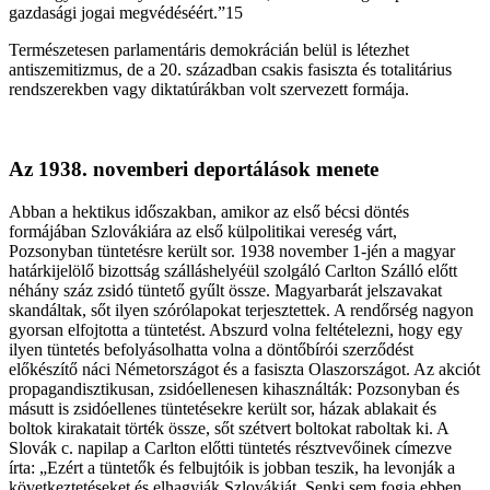
gazdasági jogai megvédéséért.”15
Természetesen parlamentáris demokrácián belül is létezhet
antiszemitizmus, de a 20. században csakis fasiszta és totalitárius
rendszerekben vagy diktatúrákban volt szervezett formája.
Az 1938. novemberi deportálások menete
Abban a hektikus időszakban, amikor az első bécsi döntés
formájában Szlovákiára az első külpolitikai vereség várt,
Pozsonyban tüntetésre került sor. 1938 november 1-jén a magyar
határkijelölő bizottság szálláshelyéül szolgáló Carlton Szálló előtt
néhány száz zsidó tüntető gyűlt össze. Magyarbarát jelszavakat
skandáltak, sőt ilyen szórólapokat terjesztettek. A rendőrség nagyon
gyorsan elfojtotta a tüntetést. Abszurd volna feltételezni, hogy egy
ilyen tüntetés befolyásolhatta volna a döntőbírói szerződést
előkészítő náci Németországot és a fasiszta Olaszországot. Az akciót
propagandisztikusan, zsidóellenesen kihasználták: Pozsonyban és
másutt is zsidóellenes tüntetésekre került sor, házak ablakait és
boltok kirakatait törték össze, sőt szétvert boltokat raboltak ki. A
Slovák c. napilap a Carlton előtti tüntetés résztvevőinek címezve
írta: „Ezért a tüntetők és felbujtóik is jobban teszik, ha le­vonják a
következtetéseket és elhagyják Szlovákiát. Senki sem fogja ebben