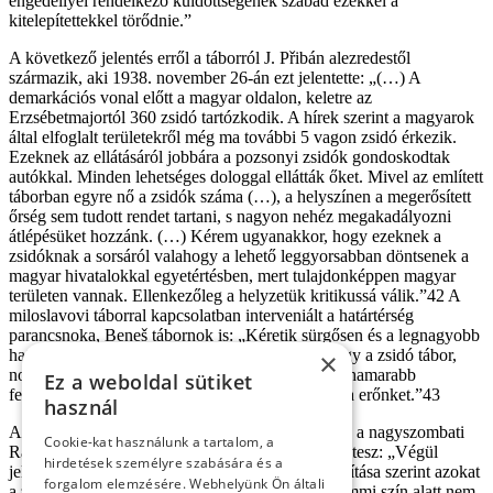
engedéllyel rendelkező küldöttségének szabad ezekkel a
kitelepítettekkel törődnie.”
A következő jelentés erről a táborról J. Přibán alezredestől
származik, aki 1938. november 26-án ezt jelentette: „(…) A
demarkációs vonal előtt a magyar oldalon, kelet­re az
Erzsébetmajortól 360 zsidó tartózkodik. A hírek szerint a magyarok
által elfoglalt területekről még ma további 5 vagon zsidó érkezik.
Ezeknek az ellátásáról jobbára a pozsonyi zsidók gondoskodtak
autókkal. Minden lehetséges dologgal ellátták őket. Mivel az említett
táborban egyre nő a zsidók száma (…), a helyszínen a megerősített
őrség sem tudott rendet tartani, s nagyon nehéz megakadályozni
átlépésüket hozzánk. (…) Kérem ugyanakkor, hogy ezeknek a
zsidóknak a sorsáról valahogy a lehető leg­gyorsabban döntsenek a
magyar hivatalokkal egyetértésben, mert tulajdonképpen ma­gyar
területen vannak. Ellenkezőleg a helyzetük kritikussá válik.”42 A
miloslavovi táborral kapcsolatban interveniált a határtérség
parancsnoka, Beneš tábornok is: „Kéretik sürgősen és a legnagyobb
határozottsággal oda hatni illetékes helyeken, hogy a zsidó tábor,
×
noha a demarkációs vonal mögött fekszik, minél hamarabb
Ez a weboldal sütiket
felszámoltassék, mert a rendfenntartás meghaladja erőnket.”43
használ
A miloslavovi táborról A. Šlejmar november 26-i, a nagyszombati
Cookie-kat használunk a tartalom, a
Rafael parancs­nokságnak tett jelentése is említést tesz: „Végül
hirdetések személyre szabására és a
jelentem, hogy a szlovák kormány közvetlen utasítása szerint azokat
forgalom elemzésére. Webhelyünk Ön általi
a zsidóknak, akiknek nincs állampolgárságuk, semmi szín alatt nem