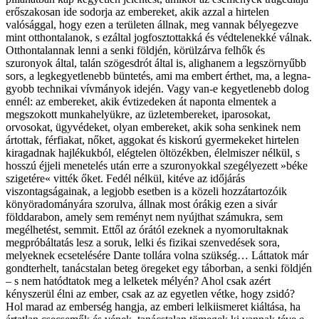
erőszakosan ide sodorja az embereket, akik azzal a hirtelen
valósággal, hogy ezen a területen állnak, meg vannak bélyegezve
mint otthontalanok, s ezáltal jogfosztottakká és védtelenekké válnak.
Otthontalannak lenni a senki földjén, körülzárva felhők és
szuronyok által, talán szögesdrót által is, alighanem a legszörnyűbb
sors, a legkegyetlenebb büntetés, ami ma embert érthet, ma, a legna­
gyobb technikai vívmányok idején. Vagy van-e kegyetlenebb dolog
ennél: az embereket, akik évtizedeken át naponta elmentek a
megszokott munkahelyükre, az üzletembereket, iparosokat,
orvosokat, ügyvédeket, olyan embereket, akik soha senkinek nem
ártottak, férfiakat, nőket, aggokat és kiskorú gyermekeket hirtelen
kiragadnak hajlékukból, elégtelen öltözékben, élelmiszer nélkül, s
hosszú éjjeli menetelés után erre a szuronyokkal szegélyezett »béke
szigetére« vitték őket. Fedél nélkül, kitéve az időjárás
viszontagságainak, a legjobb esetben is a közeli hozzátartozóik
könyöradományára szorulva, állnak most órákig ezen a sivár
földdarabon, amely sem reményt nem nyújthat számukra, sem
megélhetést, semmit. Ettől az órától ezeknek a nyomorultaknak
megpróbáltatás lesz a soruk, lelki és fizikai szenvedések sora,
melyeknek ecsetelésére Dante tollára volna szükség… Láttatok már
gondterhelt, tanács­talan beteg öregeket egy táborban, a senki földjén
– s nem hatódtatok meg a lelketek mélyén? Ahol csak azért
kényszerül élni az ember, csak az az egyetlen vétke, hogy zsidó?
Hol marad az emberség hangja, az emberi lelkiismeret kiáltása, ha