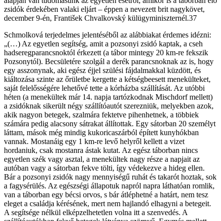
alapján van tudomásunk az egyetlen esetről, amikor is a táborban élő
zsidók érdekében valaki eljárt – éppen a nevezett brit nagykövet,
december 9-én, František Chvalkovský külügyminiszternél.37
Schmolková terjedelmes jelentéséből az alábbiakat érdemes idézni:
„(…) Az egyetlen segítség, amit a pozsonyi zsidó kaptak, a cseh
hadseregparancsnoktól érkezett (a tábor mintegy 20 km-re fekszik
Pozsonytól). Becsületére szolgál a derék parancsnoknak az is, hogy
egy asszonynak, aki egész éjjel szülési fájdalmakkal küzdött, és
kiáltozása szinte az őrületbe kergette a kétségbeesett menekülteket,
saját felelősségére lehetővé tette a kórházba szállítását. Az utóbbi
héten (a menekültek már 14. napja tartózkodnak Mischdorf mellett)
a zsidóknak sikerült négy szállítóautót szerezniük, melyekben azok,
akik nagyon betegek, szalmára fektetve pihenhetnek, a többiek
számára pedig alacsony sátrakat állítottak. Egy sátorban 20 személyt
láttam, mások még mindig kukoricaszárból épített kunyhókban
vannak. Mostanáig egy 1 km-re levő helyről kellett a vizet
hordaniuk, csak mostanra ástak kutat. Az egész táborban nincs
egyetlen szék vagy asztal, a menekültek nagy része a napjait az
autóban vagy a sátorban fekve tölti, így védekezve a hideg ellen.
Bár a pozsonyi zsidók nagy mennyiségű ruhát és takarót hoztak, sok
a fagysérülés. Az egészségi állapotuk napról napra láthatóan romlik,
van a táborban egy bécsi orvos, s bár átléphetné a határt, nem tesz
eleget a családja kérésének, mert nem hajlandó elhagyni a betegeit.
A segítsége nélkül elképzelhetetlen volna itt a szenvedés. A