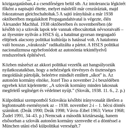
közigazgatásban,4 a csendőrségen belül stb. Az intolerancia légkörét
főként a napisajtó éltette, melyet másfelől már cenzúráztak, majd
fokozatosan gleichschaltoltak.5 A sajtó irányítását a már 1938
októberében megalakított Propagandahivatal is végezte, élén
Alexander Machhal. 1938 októberében és novemberében (de
később is) a szlovák lapok tele vannak elbocsátottak névsoraival6 –
az ilyesmire nyilván a HSĽS új, a hatalmat gyorsan megragadó
elitjének alacsony politikai kultúrája is hatással volt. A hatalomra
való hosszas „várakozás” radikalizálta a pártot. A HSĽS politikai
nacionalizmusa egybefonódott az autonómia tekintélyelvű
rendszerének építésével.
Közben másrészt az akkori politikai vezetők azt hangsúlyozták
nyilatkozataikban, hogy a nehézségek törvényes és tisztességes
megoldását pártolják, beleértve mindkét említett „síkot” is. Az
autonóm kormány elnöke, Jozef Tiso a november 2-i beszédében
egyebek közt kijelentette: „A szlovák kormány minden lakosnak
megfelelő segítséget és védelmet nyújt.” (Slovák, 1938. 11. 6., 2. p.)
Külpolitikai szempontból Szlovákia későbbi irányvonalát illetően a
legfontosabb eseménynek az – 1938. november 2-i – 1. bécsi döntés
számított. (Deák 1990; Deák 1998; Vávra–Eibel 1963; Vietor 1968;
Žudel 1991, 34–43. p.) Nemcsak a második köztársaság, hanem
elsősorban a szlovák autonóm kormány szenvedte el a döntéssel a
München utáni első külpolitikai vereségét.7