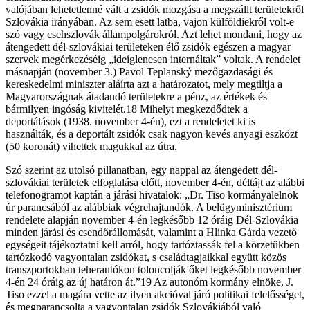
valójában lehetetlenné vált a zsidók mozgása a megszállt területekről
Szlovákia irányában. Az sem esett latba, vajon külföldiekről volt-e
szó vagy csehszlovák állampolgárokról. Azt lehet mondani, hogy az
átengedett dél-szlovákiai területeken élő zsidók egészen a magyar
szervek megérkezéséig „ideiglenesen internáltak” voltak. A rendelet
másnapján (november 3.) Pavol Teplanský mezőgazdasági és
kereskedelmi miniszter aláírta azt a határozatot, mely megtiltja a
Magyarországnak átadandó területekre a pénz, az értékek és
bármilyen ingóság kivitelét.18 Mihelyt megkezdődtek a
deportálások (1938. november 4-én), ezt a rendeletet ki is
használták, és a deportált zsidók csak nagyon kevés anyagi eszközt
(50 koronát) vihettek magukkal az útra.
Szó szerint az utolsó pillanatban, egy nappal az átengedett dél-
szlovákiai területek elfoglalása előtt, november 4-én, déltájt az alábbi
telefonogramot kaptán a járási hiva­talok: „Dr. Tiso kormányalelnök
úr parancsából az alábbiak végrehajtandók. A belügy­minisztérium
rendelete alapján november 4-én legkésőbb 12 óráig Dél-Szlovákia
minden járási és csendőrállomását, valamint a Hlinka Gárda vezető
egységeit tájékoztatni kell arról, hogy tartóztassák fel a körzetükben
tartózkodó vagyontalan zsidókat, s családtagjaikkal együtt közös
transzportokban teherautókon toloncolják őket legkésőbb november
4-én 24 óráig az új határon át.”19 Az autonóm kormány elnöke, J.
Tiso ezzel a magára vette az ilyen akcióval járó politikai felelősséget,
és megparan­csolta a vagyontalan zsidók Szlovákiából való