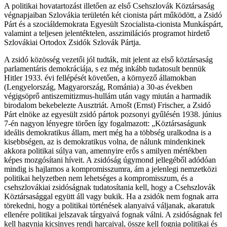
A politikai hovatartozást illetően az első Csehszlovák Köztársaság
végnapjaiban Szlovákia területén két cionista párt működött, a Zsidó
Párt és a szociáldemokrata Egyesült Szocialista-cionista Munkáspárt,
valamint a teljesen jelentéktelen, asszimilációs programot hirdető
Szlovákiai Ortodox Zsidók Szlovák Pártja.
A zsidó közösség vezetői jól tudták, mit jelent az első köztársaság
parlamentáris demokráciája, s ez még inkább tudatosult bennük
Hitler 1933. évi fellépését követően, a környező államokban
(Lengyelország, Magyarország, Románia) a 30-as években
végigsöprő antiszemitizmus-hullám után vagy miután a harmadik
birodalom bekebelezte Ausztriát. Arnošt (Ernst) Frischer, a Zsidó
Párt elnöke az egyesült zsidó pártok pozsonyi gyűlésén 1938. június
7-én nagyon lényegre törően így fogalmazott: „Köztársaságunk
ideális demokratikus állam, mert még ha a többség uralkodna is a
kisebbségen, az is demokratikus volna, de nálunk mindenkinek
akkora politikai súlya van, amennyire erős s amilyen mértékben
képes mozgósítani híveit. A zsidóság úgymond jellegéből adódóan
mindig is hajlamos a kompromisszumra, ám a jelenlegi nemzetközi
politikai helyzetben nem lehetséges a kompromisszum, és a
csehszlovákiai zsidóságnak tudatosítania kell, hogy a Csehszlovák
Köztársasággal együtt áll vagy bukik. Ha a zsidók nem fognak arra
törekedni, hogy a politikai történések alanyaivá váljanak, akaratuk
ellenére politikai jelszavak tárgyaivá fognak válni. A zsidóságnak fel
kell hagynia kicsinyes rendi harcaival, össze kell fognia politikai és