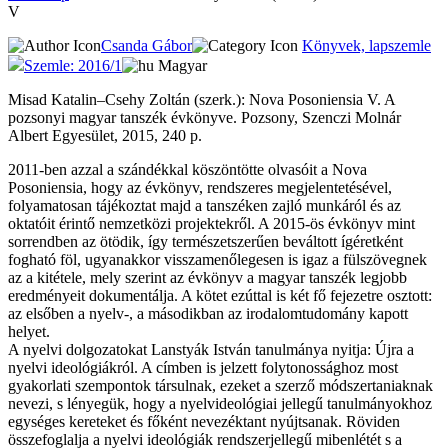
V
Csanda Gábor
Könyvek, lapszemle
Szemle: 2016/1
Magyar
Misad Katalin–Csehy Zoltán (szerk.): Nova Posoniensia V. A
pozsonyi magyar tanszék évkönyve. Pozsony, Szenczi Molnár
Albert Egyesület, 2015, 240 p.
2011-ben azzal a szándékkal köszöntötte olvasóit a Nova
Posoniensia, hogy az évkönyv, rendszeres megjelentetésével,
folyamatosan tájékoztat majd a tanszéken zajló munkáról és az
oktatóit érintő nemzetközi projektekről. A 2015-ös évkönyv mint
sorrendben az ötödik, így természetszerűen beváltott ígéretként
fogható föl, ugyanakkor visszamenőlegesen is igaz a fülszövegnek
az a kitétele, mely szerint az évkönyv a magyar tanszék legjobb
eredményeit dokumentálja. A kötet ezúttal is két fő fejezetre osztott:
az elsőben a nyelv-, a másodikban az irodalomtudomány kapott
helyet.
A nyelvi dolgozatokat Lanstyák István tanulmánya nyitja: Újra a
nyelvi ideológiákról. A címben is jelzett folytonossághoz most
gyakorlati szempontok társulnak, ezeket a szerző módszertaniaknak
nevezi, s lényegük, hogy a nyelvideológiai jellegű tanulmányokhoz
egységes kereteket és főként nevezéktant nyújtsanak. Röviden
összefoglalja a nyelvi ideológiák rendszerjellegű mibenlétét s a