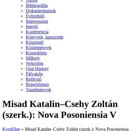
Agora
Bibliográfia
Dokumentumok
Évforduló
Impresszum
Interjú
Konferencia
Könyvek, lapszemle
Köszöntő
Közlemények
Kronológia
Műhely
Nekrológ
Oral History
Pályakép
Reflexió
Repertórium
Tanulmányok
Misad Katalin–Csehy Zoltán
(szerk.): Nova Posoniensia V
Kezdőlap
»
Misad Katalin–Csehy Zoltán (szerk.): Nova Posoniensia