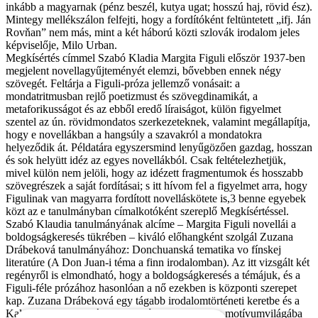
inkább a magyarnak (pénz beszél, kutya ugat; hosszú haj, rövid ész).
Mintegy mellékszálon felfejti, hogy a fordítóként feltüntetett „ifj. Ján
Rovňan” nem más, mint a két háború közti szlovák irodalom jeles
képviselője, Milo Urban.
Megkísértés címmel Szabó Kladia Margita Figuli először 1937-ben
megjelent novellagyűjteményét elemzi, bővebben ennek négy
szövegét. Feltárja a Figuli-próza jellemző vonásait: a
mondatritmusban rejlő poetizmust és szövegdinamikát, a
metaforikusságot és az ebből eredő líraiságot, külön figyelmet
szentel az ún. rövidmondatos szerkezeteknek, valamint megállapítja,
hogy e novellákban a hangsúly a szavakról a mondatokra
helyeződik át. Példatára egyszersmind lenyűgözően gazdag, hosszan
és sok helyütt idéz az egyes novellákból. Csak feltételezhetjük,
mivel külön nem jelöli, hogy az idézett fragmentumok és hosszabb
szövegrészek a saját fordításai; s itt hívom fel a figyelmet arra, hogy
Figulinak van magyarra fordított novelláskötete is,3 benne egyebek
közt az e tanulmányban címalkotóként szereplő Megkísértéssel.
Szabó Klaudia tanulmányának alcíme – Margita Figuli novellái a
boldogságkeresés tükrében – kiváló előhangként szolgál Zuzana
Drábeková tanulmányához: Donchuanská tematika vo fínskej
literatúre (A Don Juan-i téma a finn irodalomban). Az itt vizsgált két
regényről is elmondható, hogy a boldogságkeresés a témájuk, és a
Figuli-féle prózához hasonlóan a nő ezekben is központi szerepet
kap. Zuzana Drábeková egy tágabb irodalomtörténeti keretbe és a
Kalevala Don Juanjának tartható Lemminkäinen motívumvilágába