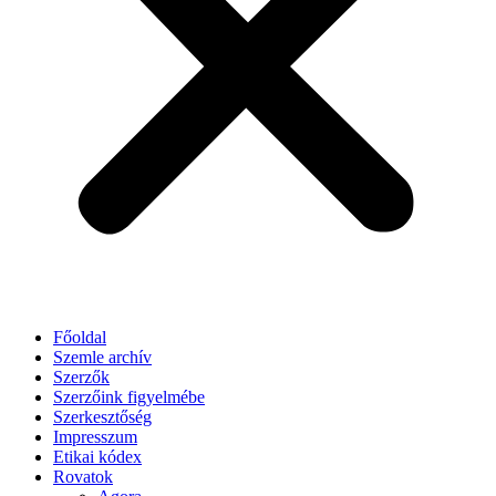
Főoldal
Szemle archív
Szerzők
Szerzőink figyelmébe
Szerkesztőség
Impresszum
Etikai kódex
Rovatok