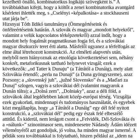
kezelhető önálló, kombinatorikus logikájú szövegként is.” A
továbbiakban kifejti, hogy a költőt a zenei kombinatorika avantgárd
kísérletei ihlették meg, s „Cselényi »képalkotása« a stock­hauseni
utat járja be”.
Hizsnyai Tóth Ildikó tanulmánya (Önmegértéseink és
önfélreértéseink határán. A szlovák és magyar „mondott helyekről”,
valamint a velük kapcsolatos térképzetekről) azzal indít, hogy a
mondott hely fogalmát pragmatikusan fogja fel, és a szlovákiai
magyar diszkurzív teret érti alatta. Másfelől ugyanez a térfelfogás az
elme által létrehozott konstrukció. Az elméleti alapvetés után,
melyből nem hiányoznak az etnológia következtetései sem, néhány
konkrét, metaforikusnak tartható helynevet vizsgál; ezek a
következők: „od Tatier k Dunaju” (a Tátrától a Dunáig), mely alatt
Szlovákia értendő; „perla na Dunaji” (a Duna gyöngyszeme), azaz
Pozsony; a „slovenský juh”, „južné Slovensko” és a „Maďari za
Dunaj” szlogen, vagyis a szlovákiai dél (valamint magyarok a
Dunán túlra); a „Dolná zem”, „Dolniaky”, azaz a déli föld, a
szlovákok által legdélebben lakott közép-európai térség. Vizsgálja
ezek gyakorlati, mindennapi és tudományos használatát, és egyebek
közt megállapítja, hogy „a Tátrától a Dunáig” egy dél felé nyitott
konstrukció, a „szlovákiai dél” pedig egy észak felé elbeszélő
attitűd. És kiderül, nem lerágott csont a „Felvidék, Dél-Szlovákia és
a »nálunk«” szinonimasor sem, minden­esetre Nádasdy Ádám idézett
véleményéről azt gondoljuk, jó volna, ha minden magyar ismerné. A
példák sora továbbiakkal is folytatható, hiszen például az „idem na