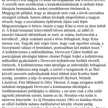
A szerzők nem szorítkoztak a kirakatkirándulásnak is tartható kínai
útirajzok bemutatására, ezeket szemléletesen értelmezik is.
Megjegyzik például, hogy az útirajzok nem csak a távoli szocialista
országról szólnak, hanem abban kívánják megerősíteni a magyar
olvasót, hogy a szocializmus építésének útjára való lépés
Magyarországon is helyes, hiszen a nagy Kína is ezen az úton indult
el. A Kínát bemutató könyvekből bőven idéznek, az üdítő és
mosolyt fakasztó idézeteknek se szeri, se száma, kedvencünk a
következő: „Ideje szakítani azzal a téves felfogással, hogy Kína
messze van. Vegyük már végre észre, hogy csak egyetlen ország, a
Szovjetunió választ el bennünket, pontosabban köt minket össze.”
A kollektivizmus a műfordításban. Deve­cseri Gábor fordítói ars
poeticájának ideológiai háttere címmel Polgár Anikó a kollektivista
műfordítói gyakorlatról s Devecseri kollektivista fordítói elveiről
értekezik. A kollektivizmus mint ideológia az individuális felfogással
szemben határozza meg magát, a szerző a nyugatosok és az őket
követő szuverén individualisták közé többek közt Kertész Imrét
sorolja, szemben a nép- és nemzetnevelő Illyéssel, Németh
Lászlóval, Füst Milánnal és Déry Tiborral. A maga nyugatos költői
indulását megtagadó Devecseri a kommunista ideológiát a
fordításirodalom poétikájára is ráhúzta, s ezt nem csak a róla szóló
ügynöki jelentések szerint, hanem az ún. Horatius-vita során is
mereven képviselte. Az új Horatius-összes 1961-es kiadása részint
az előző fordítók tudatos mellőzésével készült, részint pedig