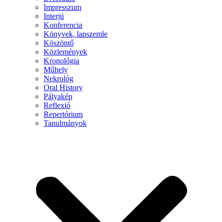
Impresszum
Interjú
Konferencia
Könyvek, lapszemle
Köszöntő
Közlemények
Kronológia
Műhely
Nekrológ
Oral History
Pályakép
Reflexió
Repertórium
Tanulmányok