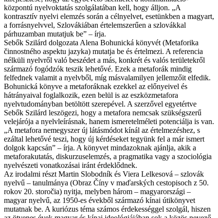
központú nyelvoktatás szolgálatában kell, hogy álljon. „A
kontrasztív nyelvi elemzés során a célnyelvet, esetünkben a magyart,
a forrásnyelvvel, Szlovákiában értelemszerűen a szlovákkal
párhuzamban mutatjuk be” – írja.
Sebők Szilárd dolgozata Alena Bohunická könyvét (Metaforika
činnostného aspektu jazyka) mutatja be és értelmezi. A referencia
nélküli nyelvről való beszédet a más, konkrét és valós területekről
származó fogódzók teszik lehetővé. Ezek a metaforák mindig
felfednek valamit a nyelvből, míg másvalamilyen jellemzőit elfedik.
Bohunická könyve a metaforáknak ezekkel az előnyeivel és
hátrányaival foglalkozik, ezen belül is az eszközmetafora
nyelvtudományban betöltött szerepével. A szerzővel egyetértve
Sebők Szilárd leszögezi, hogy a metafora nemcsak szükségszerű
velejárója a nyelvleírásnak, hanem ismeretelméleti potenciálja is van.
„A metafora nemegyszer új látásmódot kínál az értelmezéshez, s
ezáltal lehetővé teszi, hogy új kérdéseket tegyünk fel a már ismert
dolgok kapcsán” – írja. A könyvet mindazoknak ajánlja, akik a
metaforakutatás, diskurzuselemzés, a pragmatika vagy a szociológia
nyelvészeti vonatkozásai iránt érdeklődnek.
Az irodalmi részt Martin Slobodník és Viera Lelkesová – szlovák
nyelvű – tanulmánya (Obraz Číny v maďarských cestopisoch z 50.
rokov 20. storočia) nyitja, melyben három – magyarországi –
magyar nyelvű, az 1950-es évekből származó kínai útikönyvet
mutatnak be. A kuriózus téma számos érdekességgel szolgál, hiszen
az ötvenes évek magyar és kínai ideológiájában sok a közös nevező.