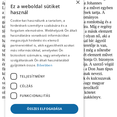
×
ágyazva az ún. tutajosromantika tematikába sorolja Johannes
Ez a weboldal sütiket
Linnankoski Dal a tűzpiros virágról c. regényét, de a művet egyben
használ
a maszkulinitás kulturális válságállapota kifejezésének tartja. A
regény férfialakja, aki felhagy a családjában hagyományos
Cookie-kat használunk a tartalom, a
gazdálkodással, s tutajosnak áll be, a dekadencia, a romlottság és a
hirdetések személyre szabására és a
könnyűvérűség Don Juan-i attribútumait ölti magára. Míg e regény
forgalom elemzésére. Webhelyünk Ön általi
férfi főszereplője csak a hagyományokhoz hűtlen, a másik elemzett
használatára vonatkozó információkat
mű (Anja Kauranen: Itt járt Sonja O.) főszereplője olyan nő, aki a
megosztjuk hirdetési és elemző
hagyományosan férfiakra jellemző tulajdonságokkal bír: ágyról
ágyra jár, sőt nem csak a férfiakat váltogatja, nő szeretője is van,
partnereinkkel is, akik egyesíthetik azokat
szabadszájú, mintegy mellesleg drogfüggő, s ezzel még a nőtestbe
más információkkal, amelyeket Ön
bújt Casanova képzetét is felülmúlja. A szerző a két elemzett művet
biztosított számukra, vagy amelyeket a
is összeveti egymással, mondván, hogy az Itt járt Sonja O. bizonyos
szolgáltatásaik Ön általi használatából
értelemben a Dal a tűzpiros virágról-nak a paródiája. A szerző végül
gyűjtöttek össze.
Bővebben
finoman megrajzolja a különbséget a Casanova és a Don Juan típus
közt, amennyiben ez utóbbit a szerelem filozófusának nevezi.
TELJESÍTMÉNY
A tanulmányokat magyar vagy szlovák annotációk és kulcsszavak
vezetik be, a hivatkozásokat szlovák, angol, finn vagy magyar
CÉLZÁS
összegzés zárja. A kötet végén a benne szereplő szerzőkről
olvasható eligazító, lexikonszerű szakbiográfia. A kötetet
FUNKCIONALITÁS
mindenkinek ajánlom: elsőrendű, jól szerkesztett szakkönyv.
ÖSSZES ELFOGADÁSA