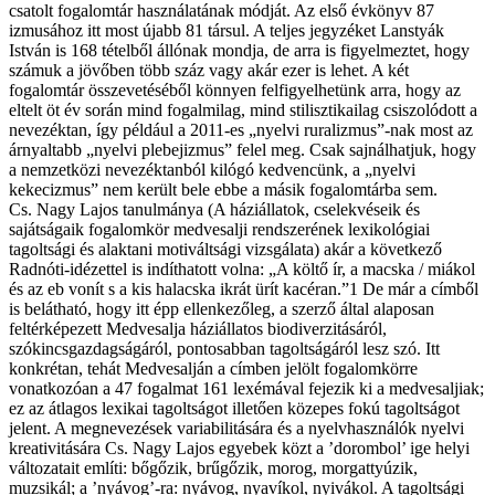
csatolt fogalomtár használatának módját. Az első évkönyv 87
izmusához itt most újabb 81 társul. A teljes jegyzéket Lanstyák
István is 168 tételből állónak mondja, de arra is figyelmeztet, hogy
számuk a jövőben több száz vagy akár ezer is lehet. A két
fogalomtár összevetéséből könnyen felfigyelhetünk arra, hogy az
eltelt öt év során mind fogalmilag, mind stilisztikailag csiszolódott a
nevezéktan, így például a 2011-es „nyelvi ruralizmus”-nak most az
árnyaltabb „nyelvi plebejizmus” felel meg. Csak sajnálhatjuk, hogy
a nemzetközi nevezéktanból kilógó kedvencünk, a „nyelvi
kekecizmus” nem került bele ebbe a másik fogalomtárba sem.
Cs. Nagy Lajos tanulmánya (A háziállatok, cselekvéseik és
sajátságaik fogalomkör medvesalji rendszerének lexikológiai
tagoltsági és alaktani motiváltsági vizsgálata) akár a következő
Radnóti-idézettel is indíthatott volna: „A költő ír, a macska / miákol
és az eb vonít s a kis halacska ikrát ürít kacéran.”1 De már a címből
is belátható, hogy itt épp ellenkezőleg, a szerző által alaposan
feltérképezett Medvesalja háziállatos biodiverzitásáról,
szókincsgazdagságáról, pontosabban tagoltságáról lesz szó. Itt
konkrétan, tehát Medvesalján a címben jelölt fogalomkörre
vonatkozóan a 47 fogalmat 161 lexémával fejezik ki a medvesaljiak;
ez az átlagos lexikai tagoltságot illetően közepes fokú tagoltságot
jelent. A megnevezések variabilitására és a nyelvhasználók nyelvi
kreativitására Cs. Nagy Lajos egyebek közt a ’dorombol’ ige helyi
változatait említi: bőgőzik, brűgőzik, morog, morgattyúzik,
muzsikál; a ’nyávog’-ra: nyávog, nyavíkol, nyivákol. A tagoltsági