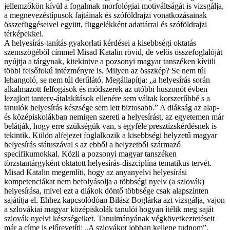
jellemzőkön kívül a fogalmak morfológiai motiváltságát is vizsgálja,
a megnevezéstípusok fajtáinak és szóföldrajzi vonatkozásainak
összefüggéseivel együtt, függelékként adattárral és szóföldrajzi
térképekkel.
A helyesírás-tanítás gyakorlati kérdései a kisebbségi oktatás
szemszögéből címmel Misad Katalin rövid, de velős összefoglalóját
nyújtja a tárgynak, kitekintve a pozsonyi magyar tanszéken kívüli
többi felsőfokú intézményre is. Milyen az összkép? Se nem túl
lehangoló, se nem túl derűlátó. Megállapítja: „a helyesírás során
alkalmazott felfogások és módszerek az utóbbi huszonöt évben
lezajlott tanterv-átalakítások ellenére sem váltak korszerűbbé s a
tanulók helyesírás készsége sem lett biztosabb.” A diákság az alap-
és középiskolákban nemigen szereti a helyesírást, az egyetemen már
belátják, hogy erre szükségük van, s egyféle presztízskérdésnek is
tekintik. Külön alfejezet foglalkozik a kisebbségi helyzetű magyar
helyesírás státuszával s az ebből a helyzetből származó
specifikumokkal. Közli a pozsonyi magyar tanszéken
törzstantárgyként oktatott helyesírás-diszciplína tematikus tervét.
Misad Katalin megemlíti, hogy az anyanyelvi helyesírási
kompetenciákat nem befolyásolja a többségi nyelv (a szlovák)
helyesírása, mivel ezt a diákok döntő többsége csak alapszinten
sajátítja el. Ehhez kapcsolódóan Bilász Bog­lárka azt vizsgálja, vajon
a szlovákiai magyar középiskolák tanulói hogyan ítélik meg saját
szlovák nyelvi készségeiket. Tanulmá­nyának végkövetkeztetéseit
már a címe is előrevetíti: „A szlovákot jobban kellene tudnom”.