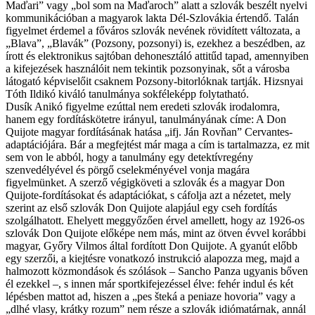
Maďari” vagy „bol som na Maďaroch” alatt a szlovák beszélt nyelvi
kommunikációban a magyarok lakta Dél-Szlovákia értendő. Talán
figyelmet érdemel a főváros szlovák nevének rövidített változata, a
„Blava”, „Blavák” (Pozsony, pozsonyi) is, ezekhez a beszédben, az
írott és elektronikus sajtóban dehonesztáló attitűd tapad, amennyiben
a kifejezések használóit nem tekintik pozsonyinak, sőt a városba
látogató képviselőit csaknem Pozsony-bitorlóknak tartják. Hizsnyai
Tóth Ildikó kiváló tanulmánya sokféleképp folytatható.
Dusík Anikó figyelme ezúttal nem eredeti szlovák irodalomra,
hanem egy fordításkötetre irányul, tanulmányának címe: A Don
Quijote magyar fordításának hatása „ifj. Ján Rovňan” Cervantes-
adaptációjára. Bár a megfejtést már maga a cím is tartalmazza, ez mit
sem von le abból, hogy a tanulmány egy detektívregény
szenvedélyével és pörgő cselekményével vonja magára
figyelmünket. A szerző végigköveti a szlovák és a magyar Don
Quijote-fordításokat és adaptációkat, s cáfolja azt a nézetet, mely
szerint az első szlovák Don Quijote alapjául egy cseh fordítás
szolgálhatott. Ehelyett meggyőzően érvel amellett, hogy az 1926-os
szlovák Don Quijote előképe nem más, mint az ötven évvel korábbi
magyar, Győry Vilmos által fordított Don Quijote. A gyanút előbb
egy szerzői, a kiejtésre vonatkozó instrukció alapozza meg, majd a
halmozott közmondások és szólások – Sancho Panza ugyanis bőven
él ezekkel –, s innen már sportkifejezéssel élve: fehér indul és két
lépésben mattot ad, hiszen a „pes šteká a peniaze hovoria” vagy a
„dlhé vlasy, krátky rozum” nem része a szlovák idiómatárnak, annál