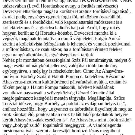
Devecseri mindent felülíró válogatásában és szerkesztésében. Verses
utószavában (Levél Horatiushoz avagy a fordítás művészete)
Devecseri elhatárolja magát a korábbi Horatius-fordításválogatástól,
az újat pedig egységes egynek fogja föl, miközben összeállítói,
szerkesztői és a fordítókkal való kapcsolattartási módszereit is a
kollektivizmus és a gleichschaltolás hatja át. Arról, hogy mi és
hogyan került az új Horatius-kötetbe, Deve­cseri mondta ki a
végszót, magának fenntartva a döntő végítéletet. Polgár Anikó
szerint a kollektivista felfogásnak is lehetnek és vannak pozitívumai
a műfordításban, de csak akkor, ha a fordításban érintett feleket
egyenrangú alkotóknak, egyéniségeknek tartjuk.
Nehéz pár mondatban összefoglalni Száz Pál tanulmányát, melyet ő
maga esettanulmányként jellemez, valójában több tanulmány
egybegyúrva, s még így is részletként hat. Címe: Az Ahasvérus-
motívum Borbély Szilárd Halotti Pompa c. kötetében. Részint az
Ahasvérus-motívum kultúrtörténeti pályafutását nyújtja, ezután és
főként pedig a Halotti Pompa második, bővített kiadásának
vonatkozó passzusait a szövegköziség Gérard Genette által
megfogalmazott kategóriái mentén tárgyalja. Megállapítja, Szűcs
Teréziát idézve, hogy Borbély „a poklot az evilágban helyezi el”,
amihez hozzáfűzi, hogy „ugyanezt az átfordítást figyelhetjük meg az
örök kínokat élő, pontosabban örök halált lakó pokollakók helyére
került Ahasvérus-alak esetében is”. Az Ahasvérus mint „örök zsidó”
vagy „bolygó zsidó” fogalmáról megjegyzi: „A vándorlegenda
mesternarratívája szerint a keresztjét hordozó Jézus megpihent