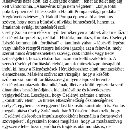
Ahasvérus háza előtt, aki elkergette onnan”, tehát az ítélet napjáig
kell vándorolnia. „Ahasvérus kínja nem végtelen”, „kínja földi
pokol, éppen ezért illeszkedik a Halotti Pompa evilági poklába.”
Végkövet­keztetése: „A Halotti Pompa éppen attól autentikus
szöveg, hogy nem a bűnösök túlvilági büntetéséről, hanem az
ártatlanok evilági büntetéséről szól.”
Csehy Zoltán nem először nyúl termékenyen a többek által mellőzött
Cselényi-korpuszhoz, ezúttal – História, montázs, fordítás. Cselényi
László kommentált „fordításai” c. tanulmányában – lépésről lépésre,
vagy inkább rétegről rétegre haladva igazolja azt a feltevést, mely
szerint nincs értelmezhetetlen szöveg, csak indíték vagy kedv
szükségeltetik hozzá, elsősorban azonban kellő szakértelem. A
szerző Cselényi fordításkötetéből, annak mítoszközpontúságából
indul ki, hogy a Kiegészítések Hérakleitoszhoz című montázskötet
elemezhesse. Másként szólva: azt vizsgálja, hogy a később
szólamokra bontott fordításszöveg milyen alapokat teremt a
Cselényi-montázsok dinamikájának, illetve a költő regiszterkeverő
dinamikus beszédmódjának kialakulásához és következetes
végigviteléhez. Leszögezi, hogy Cselényi számára a mítosz
„konstitutív elem”, „a hiteles elbeszélhetőség őszinteségének
esélye”, egyben a szöveggenerálást biztosító konstrukció is. Fontos
megállapítása Csehy Zoltánnak, bár ő Tőzsérre hivatkozik, hogy
„Cselényi elsősorban impulzusgócokként használja a forrásnyelvi
szövegeket”, úgyszintén fontos meglátása, hogy „a motázsszöveg
egyszerre lehet bizarr paródia és tragikus utánmondás is, de