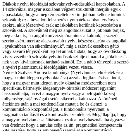
Diákok nyelvi ideológiái szlováknyelv-tudásukkal kapcsolatban. A
14 szlovákiai magyar iskolában végzett strukturált interjúk egyik
tapasztalata, hogy a megkérdezettek szerint jobban kellene tudniuk
szlovákul; ez a bevallott felismerés nyomatékosabban érvényes
azokra, akik jószerével csak az iskolában kerülnek kapcsolatba a
szlovákkal. A szlováknál még az angoltudásukat is jobbnak tartják,
még akkor is, ha angol konverzációra nincs alkalmuk, a szerző
szerint azért, mert az alacsonyabb nyelvi készség dacára az angollal
„gyakrabban van sikerélményük”, míg a szlovák esetében gátló
vagy zavaró tényezőként lép fel annak tudata, hogy az óvodáskorig
visszavezethető szlováknyelv-tudásuk szintje elmarad a „tökéletes”-
nek vagy kívánatosnak tartható szinttől. Ezt a gátló tényezőt a szerző
a nyelvi platonizmus2 ideológiájára vezeti vissza.
Németh Szilvási Andrea tanulmánya (Nyelvtanítási elméletek és a
magyar mint idegen nyelv oktatása) azzal a logikus tézissel indít,
hogy a magyar mint idegen nyelv oktatása módszereiben nem
specifikus, bármelyik idegennyelv-oktatási módszert egyaránt
hasznosíthatja, ha ezt a magyar nyelv vagy a befogadó közeg
milyensége, sajátosságai esetén sikerrel alkalmazza. A történeti
áttekintés után a mai tendenciákat mutatja be és elemzi: a
kommunikáció-központúságot, a funkcionális nyelvtant, a
pragmatika tanítását és a kontrasztív szemléletet. Megállapítja, hogy
a magyar nyelvtan elsajátításának csak a nyelvhasználatba ágyazva
van értelme; hogy a tanulás célja az ún. pragmatikai kompetencia
kifejlesztése; hogy az egybevető szemlélet a kommunikáció-