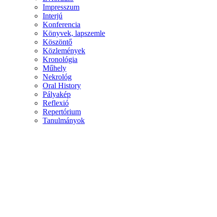
Impresszum
Interjú
Konferencia
Könyvek, lapszemle
Köszöntő
Közlemények
Kronológia
Műhely
Nekrológ
Oral History
Pályakép
Reflexió
Repertórium
Tanulmányok