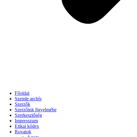
Főoldal
Szemle archív
Szerzők
Szerzőink figyelmébe
Szerkesztőség
Impresszum
Etikai kódex
Rovatok