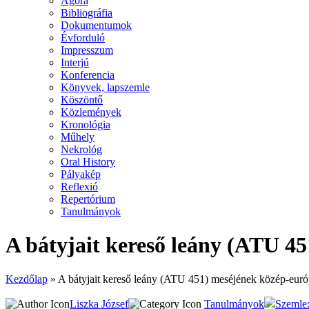
Agora
Bibliográfia
Dokumentumok
Évforduló
Impresszum
Interjú
Konferencia
Könyvek, lapszemle
Köszöntő
Közlemények
Kronológia
Műhely
Nekrológ
Oral History
Pályakép
Reflexió
Repertórium
Tanulmányok
A bátyjait kereső leány (ATU 45
Kezdőlap
»
A bátyjait kereső leány (ATU 451) meséjének közép-euró
Liszka József
Tanulmányok
Szemle: