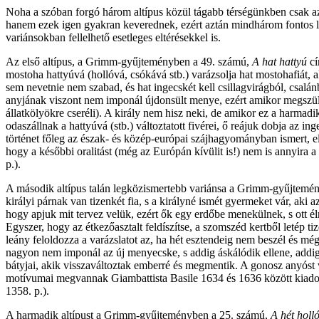
Noha a szóban forgó három altípus közül tágabb térségünkben csak a
hanem ezek igen gyakran keverednek, ezért aztán mindhárom fontos l
variánsokban fellelhető esetleges eltérésekkel is.
Az első altípus, a Grimm-gyűjteményben a 49. számú,
A hat hattyú
cí
mostoha hattyúvá (hollóvá, csókává stb.) varázsolja hat mostohafiát, a
sem nevetnie nem szabad, és hat ingecskét kell csillagvirágból, csalán
anyjának viszont nem imponál újdonsült menye, ezért amikor megszüli az
állatkölyökre cseréli). A király nem hisz neki, de amikor ez a harmadik
odaszállnak a hattyúvá (stb.) változtatott fivérei, ő reájuk dobja az 
történet főleg az észak- és közép-európai szájhagyományban ismert, e
hogy a későbbi oralitást (még az Európán kívülit is!) nem is annyira
p.).
A második altípus talán legközismertebb variánsa a Grimm-gyűjtemé
királyi párnak van tizenkét fia, s a királyné ismét gyermeket vár, aki
hogy apjuk mit tervez velük, ezért ők egy erdőbe menekülnek, s ott éln
Egyszer, hogy az étkezőasztalt feldíszítse, a szomszéd kertből letép ti
leány feloldozza a varázslatot az, ha hét esztendeig nem beszél és mé
nagyon nem imponál az új menyecske, s addig áskálódik ellene, addig 
bátyjai, akik visszaváltoztak emberré és megmentik. A gonosz anyóst v
motívumai megvannak Giambattista Basile 1634 és 1636 között kiado
1358. p.).
A harmadik altípust a Grimm-gyűjteményben a 25. számú,
A hét holl