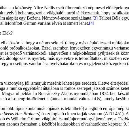
áthatta a közönség Alice Nellis cseh filmrendező népmesei előképek ny
ák nyelvű beharangozói a világhálón arról tájékoztattak, hogy az alko
 film alapját egy Božena Němcová-mese szolgáltatta.
[3]
Tallósi Béla egy
lefordított Grimm-variáns révén is ismert lehet.
[4]
k Elek?
i kell először is, hogy a népmeséknek (ahogy más népköltészeti műfajok
asonló próbálkozásokat. Ezzel szemben lényegében egyenrangú variáns
t és terjedő variánsokból, alapvetően a népköltészeti gyűjtések és közr
ást, átdolgozást is nyertek, más nyelvekre is lefordíttattak, miközben e
egy-egy mesetípus vándorlása nyelvhatárokon és megjelenési közegeken (a
viszonylag jól ismerjük mesénk lehetséges eredetét, illetve elterjedési 
maga a munka egyébként általában is fontos szerepet játszott számos ke
ent. Magyarul például a Bucsánszky Alajos nyomdájában 1874-ben készül
hető a Lohengrin-történet is (annak mondai változatai is), amely később
 több típus kontaminációjának is tekinthető) a legtöbb európai nép kör
 Seeks Her Brothers
) összefoglaló címen tarják számon (ATU 451). 
acob és Wilhelm Grimm világhírű és műfajteremtő gyűjteménye, a
Csalá
sen azonos formában a későbbi kiadásokban olvashatókhoz képest): 9.