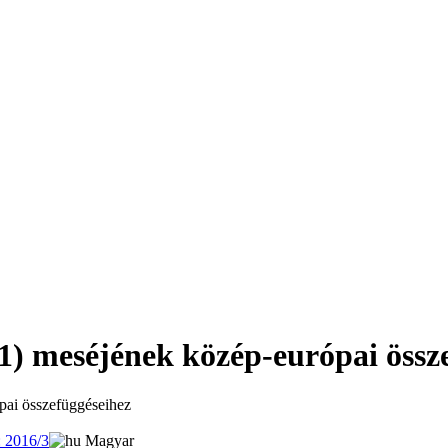
1) meséjének közép-európai össz
pai összefüggéseihez
 2016/3
Magyar