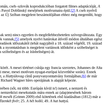
omán, cseh–szlovák koprodukcióban forgatott filmes adaptációját,
A
tás Pavol Dobšinský meséjének motívumaira épül.
[2]
A cseh nyelvű
, az
Új Szó
ban megjelent beszámolójában ehhez még megemlíti, hogy
nak sem) nincs egyetlen és megfellebbezhetetlen szövegváltozata. Egy
ok vannak,
[5]
amelyek nyelvi határokat átívelő módon általában egész
eadások időszakától (tehát nagyjából a 18. század végétől, 19. század
zek a nyomtatásban is megjelent variánsok időnként a szóbeliséget is
 szóbeliségen és az írásbeliségen) át.
körét. A mesei történet csírája egy francia szerzetes, Johannes de Alta
leti mese, mesei motívum nyugat-európai közvetítése során). Ennek
t, a
Hattyúlovag
című ponyvanyomtatvány formájában,
[6]
de már
 Richard Wagner híres operájának is alapját képezte.
ében (sőt, mi több: Európán kívül is!) ismert, a nemzeti és
A nemzetközi mesekutatás mára ennek az (alap)mesének három
di mesék
(Grimm 2009) első kötetének első kiadásában (1812) már a
Tizenkét fivér
; 25.
A hét holló
; 49.
A hat hattyú.