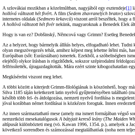
A szlovákiai mozikban a közelmúltban, nagyjából egy esztendeje
[1]
l
hollóvá változott hét fivér
t. A film (
Sedem zhavranelých bratov
) szlov
internetes oldalak (
Sedmero krkavců
) viszont arról beszéltek, hogy a
A hollóvá változott hét fivér
nekünk, magyaroknak a Benedek Elek által 
Hogy is van ez? Dobšinský, Němcová vagy Grimm? Esetleg Benede
Az a helyzet, hogy bármelyik állítás helyes, elfogadható lehet. Tudn
olyan megszövegezés tehát, amihez képest meg lehetne ítélni más, h
Európában (sőt: Eurázsiában) ismertek. Ezekből, a szóbeliségben ismer
elejétől) olykor írásban is rögzítődtek, sokszor szépirodalmi feldolgoz
felfrissítették, újragazdagították. Mára ezért szinte kibogozhatatlan 
Megkísérelni viszont meg lehet.
A többi között a kiterjedt Grimm-filológiának is köszönhető, hogy mára 
Silva 1185 táján keletkezett latin nyelvű gyűjteményében található (
később több fel- és átdolgozása, nemzeti nyelvű fordítása is megjel
jóval korábban német fordításai is közkézen forogtak. Innen eredeztet
Az innen származtatható mese (amely ma ismert formájában végső soron
nemzetközi mesekatalógusok
A bátyjait kereső leány
(
The Maiden Who
altípusát különbözteti meg (vö. Kawan 1996, 1354. p.), amelyek a J
következő sorrendben és számozással megtalálhatóak (noha nem telje