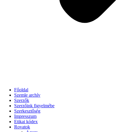
Főoldal
Szemle archív
Szerzők
Szerzőink figyelmébe
Szerkesztőség
Impresszum
Etikai kódex
Rovatok