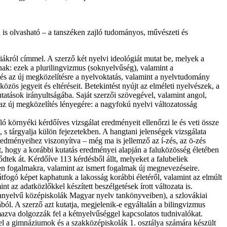
is olvasható – a tanszéken zajló tudományos, művészeti és
ákról címmel. A szerző két nyelvi ideológiát mutat be, melyek a
nak: ezek a plurilingvizmus (soknyelvűség), valamint a
 és az új megközelítésre a nyelvoktatás, valamint a nyelvtudomány
özös jegyeit és eltéréseit. Betekintést nyújt az elméleti nyelvészek, a
tatások irányultságába. Saját szerzői szövegével, valamint angol,
 az új megközelítés lényegére: a nagyfokú nyelvi változatosság
 környéki kérdőíves vizsgálat eredményeit ellenőrzi le és veti össze
, s tárgyalja külön fejezetekben. A hangtani jelenségek vizsgálata
eredményeihez viszonyítva – még ma is jellemző az í-zés, az ö-zés
t, hogy a korábbi kutatás eredményei alapján a faluközösség életében
ek át. Kérdőíve 113 kérdésből állt, melyeket a falubeliek
tlen fogalmakra, valamint az ismert fogalmak új megnevezéseire.
átfogó képet kaphatunk a lakosság korábbi életéről, valamint az elmúlt
t az adatközlőkkel készített beszélgetések írott változata is.
annyelvű középiskolák Magyar nyelv tankönyveiben), a szlovákiai
. A szerző azt kutatja, megjelenik-e egyáltalán a bilingvizmus
azva dolgozzák fel a kétnyelvűséggel kapcsolatos tudnivalókat.
ével a gimnáziumok és a szakközépiskolák 1. osztálya számára készült