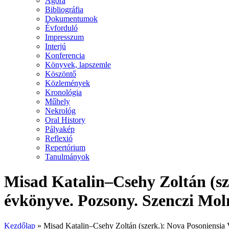
Agora
Bibliográfia
Dokumentumok
Évforduló
Impresszum
Interjú
Konferencia
Könyvek, lapszemle
Köszöntő
Közlemények
Kronológia
Műhely
Nekrológ
Oral History
Pályakép
Reflexió
Repertórium
Tanulmányok
Misad Katalin–Csehy Zoltán (sz
évkönyve. Pozsony. Szenczi Moln
Kezdőlap
»
Misad Katalin–Csehy Zoltán (szerk.): Nova Posoniensia 