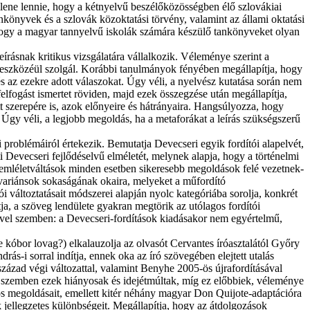
llene lennie, hogy a kétnyelvű beszélőközösségben élő szlovákiai
könyvek és a szlovák közoktatási törvény, valamint az állami oktatási
 hogy a magyar tannyelvű iskolák számára készülő tankönyveket olyan
rásnak kritikus vizsgálatára vállalkozik. Véleménye szerint a
rás eszközéül szolgál. Korábbi tanulmányok fényében megállapítja, hogy
és az ezekre adott válaszokat. Úgy véli, a nyelvész kutatása során nem
lfogást ismertet röviden, majd ezek összegzése után megállapítja,
tt szerepére is, azok előnyeire és hátrányaira. Hangsúlyozza, hogy
 Úgy véli, a legjobb megoldás, ha a metaforákat a leírás szükségszerű
problémáiról értekezik. Bemutatja Devecseri egyik fordítói alapelvét,
ti Devecseri fejlődéselvű elméletét, melynek alapja, hogy a történelmi
szemléletváltások minden esetben sikeresebb megoldások felé vezetnek-
a variánsok sokaságának okaira, melyeket a műfordító
 változtatásait módszerei alapján nyolc kategóriába sorolja, konkrét
tja, a szöveg lendülete gyakran megtörik az utólagos fordítói
ével szemben: a Devecseri-fordítások kiadásakor nem egyértelmű,
óbor lovag?) elkalauzolja az olvasót Cervantes íróasztalától Győry
ás-i sorral indítja, ennek oka az író szövegében elejtett utalás
század végi változattal, valamint Benyhe 2005-ös újrafordításával
kkal szemben ezek hiányosak és idejétmúltak, míg ez előbbiek, véleménye
játos megoldásait, emellett kitér néhány magyar Don Quijote-adaptációra
 jellegzetes különbségeit. Megállapítja, hogy az átdolgozások