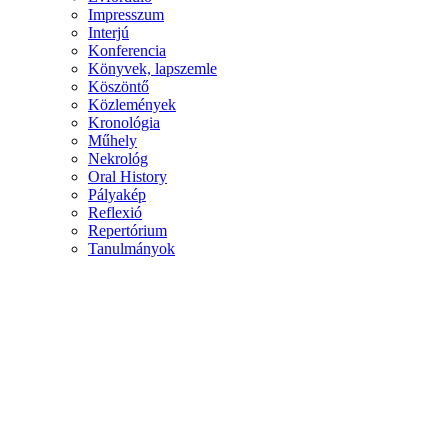
Impresszum
Interjú
Konferencia
Könyvek, lapszemle
Köszöntő
Közlemények
Kronológia
Műhely
Nekrológ
Oral History
Pályakép
Reflexió
Repertórium
Tanulmányok