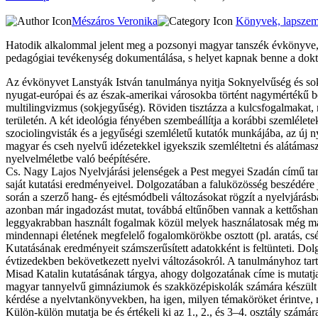
Mészáros Veronika
Könyvek, lapszem
Hatodik alkalommal jelent meg a pozsonyi magyar tanszék évkönyve, a
pedagógiai tevékenység dokumentálása, s helyet kapnak benne a dok
Az évkönyvet Lanstyák István tanulmánya nyitja Soknyelvűség és sokj
nyugat-európai és az észak-amerikai városokba történt nagymértékű bev
multilingvizmus (sokjegyűség). Röviden tisztázza a kulcsfogalmakat, 
területén. A két ideológia fényében szembeállítja a korábbi szemléletek
szociolingvisták és a jegyűségi szemléletű kutatók munkájába, az új n
magyar és cseh nyelvű idézetekkel igyekszik szemléltetni és alátámasz
nyelvelméletbe való beépítésére.
Cs. Nagy Lajos Nyelvjárási jelenségek a Pest megyei Szadán című tanu
saját kutatási eredményeivel. Dolgozatában a faluközösség beszédére je
során a szerző hang- és ejtésmódbeli változásokat rögzít a nyelvjárás
azonban már ingadozást mutat, továbbá eltűnőben vannak a kettőshangz
leggyakrabban használt fogalmak közül melyek használatosak még ma i
mindennapi éle­tének megfelelő fogalomkörökbe osztott (pl. aratás, cs
Kutatásának eredményeit számszerűsített adatokként is feltünteti. Dol
évtizedekben bekövetkezett nyelvi változásokról. A tanulmányhoz tartozó
Misad Katalin kutatásának tárgya, ahogy dolgozatának címe is mutat
magyar tannyelvű gimnáziumok és szakközépiskolák számára készült an
kérdése a nyelvtankönyvekben, ha igen, milyen témaköröket érintve, 
Külön-külön mutatja be és értékeli ki az 1., 2., és 3–4. osztály szám