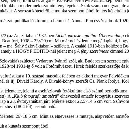
cseh, német, francia és angol előszavával évről évre 64-64 kép bemutatá
kori időkben modernnek számító fényképeket. Szűk számban ugyan, de
kákat. A sorozat köteteiről, e munka szempontjából fontos képeiről a j
mdászati publikációs fórum, a Penrose’s Annual Process Yearbook 1920-
–1972) az Ausztriában 1937-ben
Lichtkontraste und ihre Überwindung
cí
E. Beaufort, 1938 – 23×20 cm. Ma már nehéz lenne megállapítani, hogy
 – ma: Šahy Szlovákiában – született. A család 1913-ban költözött Buda
fiát, amely a HOGYF EDITIO-nál jelent meg
A fény szerelmese
címmel 20
ovákia) született Vydareny Ivánról szól, aki Budapesten szerzett építé
1928-tól 1931-ig ő volt a Fotóművészeti Hírek felelős szerkesztője és ki
yafutásukat a 19. század második felében az akkori magyar Felvidéken
ornél és ifj. Divald Károly. A Divald-könyv szerzői Cs. Plank Ibolya, K
ást jelentette, jelenti a cseh/szlovák fotókultúra első számú periodikuma
tt). A „
Klub fotografů amatérů
” elnevezésű amatőr fotográfus szervezet
a lap a 28. évfolyamában járt. Mérete ekkor 22,5×14,5 cm volt. Színvo
enzhez (1864-től) hasonlítható.
Méretei: 26×18,5 cm. Mint az elnevezése is mutatja, alapvetően amatőrök
lt a kutatás szempontjából.