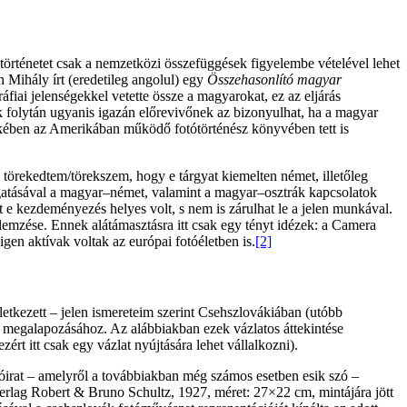
ótörténetet csak a nemzetközi összefüggések figyelembe vételével lehet
Mihály írt (eredetileg angolul) egy
Összehasonlító magyar
fiai jelenségekkel vetette össze a magyarokat, ez az eljárás
k folytán ugyanis igazán előrevivőnek az bizonyulhat, ha a magyar
dekében az Amerikában működő fotótörténész könyvében tett is
a törekedtem/törekszem, hogy e tárgyat kiemelten német, illetőleg
gatásával a magyar–német, valamint a magyar–osztrák kapcsolatok
t e kezdeményezés helyes volt, s nem is zárulhat le a jelen munkával.
lemzése. Ennek alátámasztásra itt csak egy tényt idézek: a Camera
gen aktívak voltak az európai fotóéletben is.
[2]
kezett – jelen ismereteim szerint Csehszlovákiában (utóbb
 megalapozásához. Az alábbiakban ezek vázlatos áttekintése
rt itt csak egy vázlat nyújtására lehet vállalkozni).
irat – amelyről a továbbiakban még számos esetben esik szó –
erlag Robert & Bruno Schultz, 1927, méret: 27×22 cm, mintájára jött