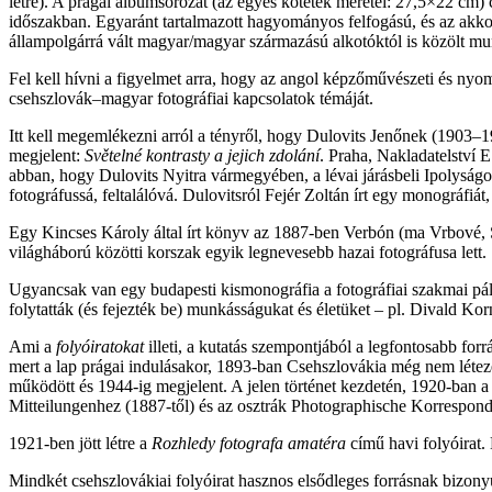
létre). A prágai albumsorozat (az egyes kötetek méretei: 27,5×22 cm) 
időszakban. Egyaránt tartalmazott hagyományos felfogású, és az ak
állampolgárrá vált magyar/magyar származású alkotóktól is közölt mun
Fel kell hívni a figyelmet arra, hogy az angol képzőművészeti és nyo
csehszlovák–magyar fotográfiai kapcsolatok témáját.
Itt kell megemlékezni arról a tényről, hogy Dulovits Jenőnek (1903
megjelent:
Světelné kontrasty a jejich zdolání
. Praha, Nakladatelství 
abban, hogy Dulovits Nyitra vármegyében, a lévai járásbeli Ipolyságon
fotográfussá, feltalálóvá. Dulovitsról Fejér Zoltán írt egy monográ
Egy Kincses Károly által írt könyv az 1887-ben Verbón (ma Vrbové, Szl
világháború közötti korszak egyik legnevesebb hazai fotográfusa lett. 
Ugyancsak van egy budapesti kismonográfia a fotográfiai szakmai pál
folytatták (és fejezték be) munkásságukat és életüket – pl. Divald K
Ami a
folyóiratokat
illeti, a kutatás szempontjából a legfontosabb forr
mert a lap prágai indulásakor, 1893-ban Csehszlovákia még nem léteze
működött és 1944-ig megjelent. A jelen történet kezdetén, 1920-ban 
Mitteilungenhez (1887-től) és az osztrák Photographische Korrespond
1921-ben jött létre a
Rozhledy fotografa amatéra
című havi folyóirat. 
Mindkét csehszlovákiai folyóirat hasznos elsődleges forrásnak bizonyu