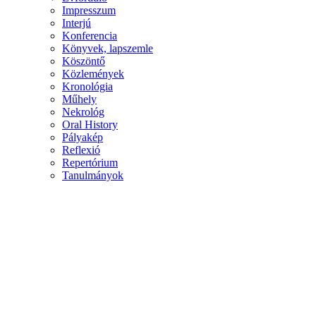
Impresszum
Interjú
Konferencia
Könyvek, lapszemle
Köszöntő
Közlemények
Kronológia
Műhely
Nekrológ
Oral History
Pályakép
Reflexió
Repertórium
Tanulmányok