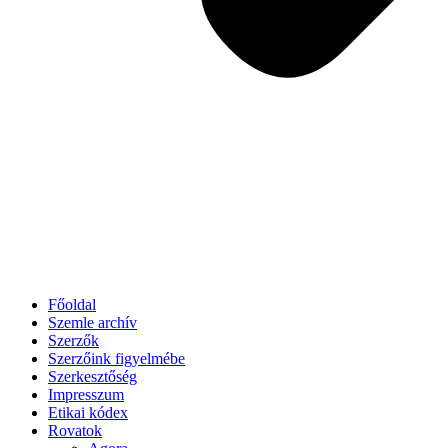
Főoldal
Szemle archív
Szerzők
Szerzőink figyelmébe
Szerkesztőség
Impresszum
Etikai kódex
Rovatok