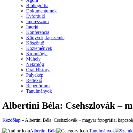
Agora
Bibliográfia
Dokumentumok
Évforduló
Impresszum
Interjú
Konferencia
Könyvek, lapszemle
Köszöntő
Közlemények
Kronológia
Műhely
Nekrológ
Oral History
Pályakép
Reflexió
Repertórium
Tanulmányok
Albertini Béla: Csehszlovák – m
Kezdőlap
»
Albertini Béla: Csehszlovák – magyar fotográfiai kapcsol
Albertini Béla
Tanulmányok
Szemle