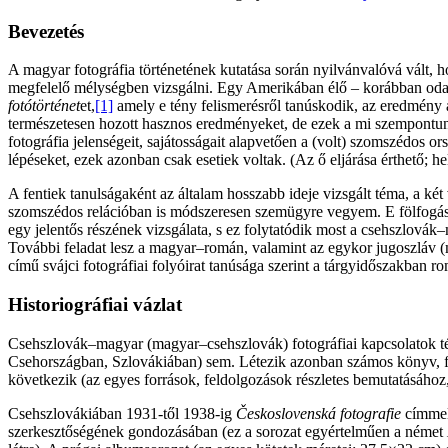
Bevezetés
A magyar fotográfia történetének kutatása során nyilvánvalóvá vált, h
megfelelő mélységben vizsgálni. Egy Amerikában élő – korábban odaki
fotótörténet
et,
[1]
amely e tény felismerésről tanúskodik, az eredmény a
természetesen hozott hasznos eredményeket, de ezek a mi szempontunkb
fotográfia jelenségeit, sajátosságait alapvetően a (volt) szomszédos
lépéseket, ezek azonban csak esetiek voltak. (Az ő eljárása érthető; h
A fentiek tanulságaként az általam hosszabb ideje vizsgált téma, a két
szomszédos relációban is módszeresen szemügyre vegyem. E fölfogás
egy jelentős részének vizsgálata, s ez folytatódik most a csehszlovák
További feladat lesz a magyar–román, valamint az egykor jugoszláv (m
című svájci fotográfiai folyóirat tanúsága szerint a tárgyidőszakban 
Historiográfiai vázlat
Csehszlovák–magyar (magyar–csehszlovák) fotográfiai kapcsolatok té
Csehországban, Szlovákiában) sem. Létezik azonban számos könyv, fot
következik (az egyes források, feldolgozások részletes bemutatásához, 
Csehszlovákiában 1931-től 1938-ig
Československá fotografie
címmel 
szerkesztőségének gondozásában (ez a sorozat egyértelműen a német