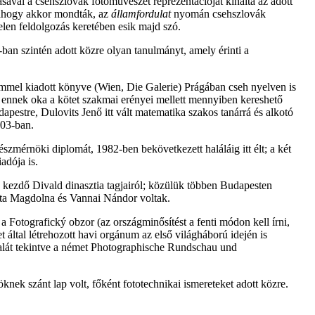
sával a csehszlovák fotóművészet reprezentációját kínálta az adott
 ahogy akkor mondták, az
államfordulat
nyomán csehszlovák
elen feldolgozás keretében esik majd szó.
ban szintén adott közre olyan tanulmányt, amely érinti a
mmel kiadott könyve (Wien, Die Galerie) Prágában cseh nyelven is
 ennek oka a kötet szakmai erényei mellett mennyiben kereshető
pestre, Dulovits Jenő itt vált matematika szakos tanárrá és alkotó
03-ban.
szmérnöki diplomát, 1982-ben bekövetkezett haláláig itt élt; a két
adója is.
 kezdő Divald dinasztia tagjairól; közülük többen Budapesten
olta Magdolna és Vannai Nándor voltak.
, a Fotografický obzor (az országminősítést a fenti módon kell írni,
 által létrehozott havi orgánum az első világháború idején is
nalát tekintve a német Photographische Rundschau und
nek szánt lap volt, főként fototechnikai ismereteket adott közre.