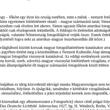
ogy – főként egy ilyen kis ország esetében, mint a miénk – nemzeti fot
nn egyetemen fotótörténetet oktató – magyar származású tanár, Simon 
zonban csak részben lett sikeres. Simon ugyanis főként amerikai fotográ
ól csak részlegesnek tekinthetők. A földrajzi és történelmi adottságo
 országok, valamint Németország fotográfiájával vetjük össze. Ennek ér
elyzeténél fogva neki az amerikai–magyar összehasonlítás állt kézre.)
 világháború közötti korszak magyar fotográfiatörténete kutatásakor arr
 jegyében történt meg a közelmúltban a Nemzeti Kulturális Alap támo
–magyar fotográfiai viszonyok kutatásával. Az eddigi eredmények szerin
a horvát, szerb, szlovén)–magyar viszonylat fotótörténeti vizsgálata, e
román állampolgárként élt magyar származású fotográfusok közül többen i
májában ez ideig közvetlenül idevágó munka Magyarországon nem kelet
óalbum, folyóirat- és újságcikk, tanulmány e kérdéskör vizsgálatának
elemzéséhez, értékeléséhez a jelen terjedelmi keretek nem elegendők, ezé
közreadtak egy albumsorozatot a Fotografický obzor című prágai folyó
Das Deutsche Lichtbild: Jahresschau 1927,
hg. H. Windisch, Berlin, V