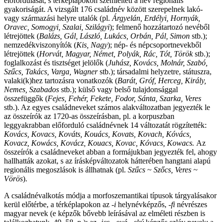
előfordulását, s térképlapokon szemlélteti a név regionális
gyakoriságát. A vizsgált 176 családnév között szerepelnek lakó-
vagy származási helyre utalók (pl.
Árgyelán,
Erdélyi, Hornyák,
Oravec, Somogyi, Szalai, Szilágyi
); felmenő hozzátartozó nevéből
létrejöttek (
Balázs, Gál, László, Lukács, Orbán, Pál, Simon
stb.);
nemzedékviszonyítók (
Kis, Nagy
); nép- és népcsoportnevekből
létrejöttek (
Horvát, Magyar, Német, Polyák, Rác, Tót, Török
stb.);
foglalkozást és tisztséget jelölők (
Juhász, Kovács, Molnár, Szabó,
Szűcs, Takács, Varga, Wagner
stb.); társadalmi helyzetre, státuszra,
valaki(k)hez tartozásra vonatkozók (
Barát, Gróf, Herceg, Király,
Nemes, Szabados
stb.); külső vagy belső tulajdonsággal
összefüggők (
Fejes, Fehér, Fekete, Fodor, Sánta, Szarka, Veres
stb.). Az egyes családneveket számos alakváltozatban jegyezték le
az összeírók az 1720-as összeírásban, pl. a korpuszban
leggyakrabban előforduló családnévnek 14 változatát rögzítették:
Kovács, Kovacs, Kováts, Kouács, Kovats, Kovach, Kóvács,
Kovacz, Kowács, Kovácz, Kouacs, Kovac, Kóvacs, Kowacs.
Az
összeírók a családneveket abban a formájukban jegyezték fel, ahogy
hallhatták azokat, s az írásképváltozatok hátterében hangtani alapú
regionális megoszlások is állhatnak (pl.
Szűcs ~ Szőcs, Veres ~
Vörös
).
A családnévalkotás módja a morfoszemantikai típusok tárgyalásakor
kerül előtérbe, a térképlapokon az
-i
helynévképzős,
-fi
névrészes
magyar nevek (e képzők bővebb leírásával az elméleti részben is