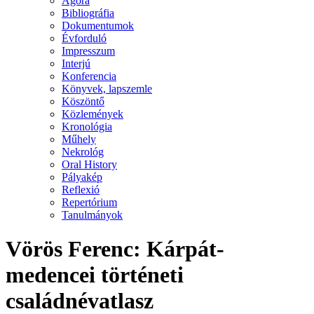
Agora
Bibliográfia
Dokumentumok
Évforduló
Impresszum
Interjú
Konferencia
Könyvek, lapszemle
Köszöntő
Közlemények
Kronológia
Műhely
Nekrológ
Oral History
Pályakép
Reflexió
Repertórium
Tanulmányok
Vörös Ferenc: Kárpát-
medencei történeti
családnévatlasz