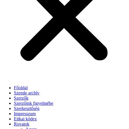
Főoldal
Szemle archív
Szerzők
Szerzőink figyelmébe
Szerkesztőség
Impresszum
Etikai kódex
Rovatok