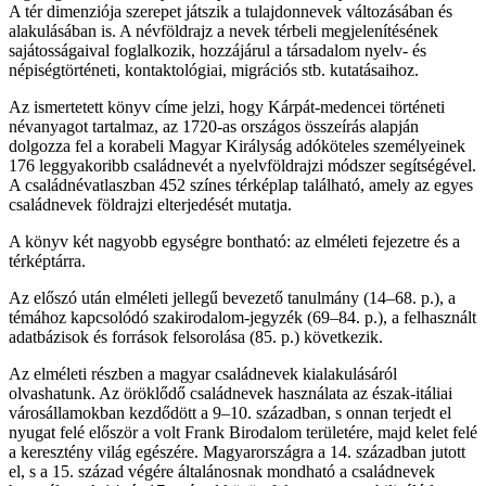
A tér dimenziója szerepet játszik a tulajdonnevek változásában és
alakulásában is. A névföldrajz a nevek térbeli megjelenítésének
sajátosságaival foglalkozik, hozzájárul a társadalom nyelv- és
népiségtörténeti, kontaktológiai, migrációs stb. kutatásaihoz.
Az ismertetett könyv címe jelzi, hogy Kárpát-medencei történeti
névanyagot tartalmaz, az 1720-as országos összeírás alapján
dolgozza fel a korabeli Magyar Királyság adóköteles személyeinek
176 leggyakoribb családnevét a nyelvföldrajzi módszer segítségével.
A családnévatlaszban 452 színes térképlap található, amely az egyes
családnevek földrajzi elterjedését mutatja.
A könyv két nagyobb egységre bontható: az elméleti fejezetre és a
térképtárra.
Az előszó után elméleti jellegű bevezető tanulmány (14–68. p.), a
témához kapcsolódó szakirodalom-jegyzék (69–84. p.), a felhasznált
adatbázisok és források felsorolása (85. p.) következik.
Az elméleti részben a magyar családnevek kialakulásáról
olvashatunk. Az öröklődő családnevek használata az észak-itáliai
városállamokban kezdődött a 9–10. században, s onnan terjedt el
nyugat felé először a volt Frank Birodalom területére, majd kelet felé
a keresztény világ egészére. Magyarországra a 14. században jutott
el, s a 15. század végére általánosnak mondható a családnevek