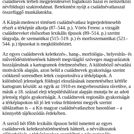
családnevek térbeli megjelenítésével foglalkozó hazai és nemzetközi
névföldrajzi szakirodalmat. Betekintést nyújt a családnévatlasszal
összefüggő munkálatokba.
A Kárpát-medencei történeti családnévatlasz legterjedelmesebb
részét a térképtár alkotja (87–544. p.). Vörös Ferenc a vizsgált
családneveket elsősorban lexikális típusok (89–514. p.) szerint
tárgyalja, de szemantikai (515–519. p.) és morfoszemantikai (521–
544. p.) típusokat is megkülönböztet.
Az egyes családnevek keletkezés-, hang-, morfológia-, helyesírás- és
művelődéstörténetének hátterét megvilágító szöveges magyarázatok
hozzájárulnak a kartogramok értelmezéséhez. A különböző névadási
motivációk alapján, azon belül a családnevek gyakorisága szerint
csökkenő sorrendben lettek csoportosítva a térképlapok. A
különböző jelenségek földrajzi eloszlásának ismertetéséhez kétféle
kartogram készült: az egyik az 1910-es megyebeosztásra rávetítve, a
másik a 18. század eleji településhálózat alapján mutatja be az adott
jelenség régiós gyakoriságát. A családnevek regionális gyakoriságát
a térképlapokon túl jó lett volna feltüntetni megyék szerint
táblázatban is – a Kis magyar családnévatlaszhoz hasonlóan – a
könnyebb tájékozódás érdekében.
A szerző hét főbb lexikális típuson belül ismerteti az egyes
családnevek keletkezéstörténetének hátterét, a névváltozatok