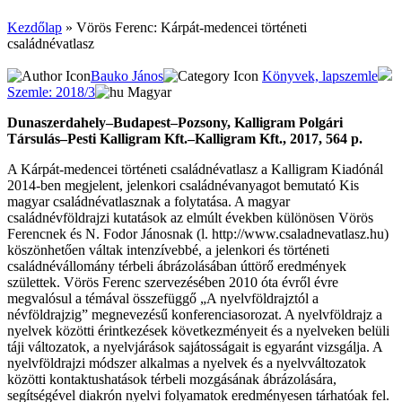
Kezdőlap
»
Vörös Ferenc: Kárpát-medencei történeti
családnévatlasz
Bauko János
Könyvek, lapszemle
Szemle: 2018/3
Magyar
Dunaszerdahely–Budapest–Pozsony, Kalligram Polgári
Társulás–Pesti Kalligram Kft.–Kalligram Kft., 2017, 564 p.
A Kárpát-medencei történeti családnévatlasz a Kalligram Kiadónál
2014-ben megjelent, jelenkori családnévanyagot bemutató Kis
magyar családnévatlasznak a folytatása. A magyar
családnévföldrajzi kutatások az elmúlt években különösen Vörös
Ferencnek és N. Fodor Jánosnak (l. http://www.csaladnevatlasz.hu)
köszönhetően váltak intenzívebbé, a jelenkori és történeti
családnévállomány térbeli ábrázolásában úttörő eredmények
születtek. Vörös Ferenc szervezésében 2010 óta évről évre
megvalósul a témával összefüggő „A nyelvföldrajztól a
névföldrajzig” megnevezésű konferenciasorozat. A nyelvföldrajz a
nyelvek közötti érintkezések következményeit és a nyelveken belüli
táji változatok, a nyelvjárások sajátosságait is egyaránt vizsgálja. A
nyelvföldrajzi módszer alkalmas a nyelvek és a nyelvváltozatok
közötti kontaktushatások térbeli mozgásának ábrázolására,
segítségével diakrón nyelvi folyamatok eredményesen tárhatóak fel.