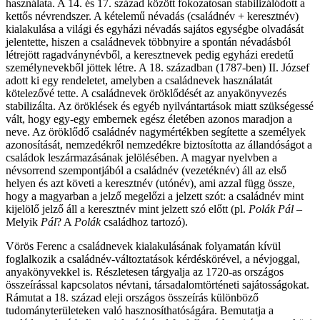
használata. A 14. és 17. század között fokozatosan stabilizálódott a
kettős névrendszer. A kételemű névadás (családnév + keresztnév)
kialakulása a világi és egyházi névadás sajátos egységbe olvadását
jelentette, hiszen a családnevek többnyire a spontán névadásból
létrejött ragadványnévből, a keresztnevek pedig egyházi eredetű
személynevekből jöttek létre. A 18. században (1787-ben) II. József
adott ki egy rendeletet, amelyben a családnevek használatát
kötelezővé tette. A családnevek öröklődését az anyakönyvezés
stabilizálta. Az öröklések és egyéb nyilvántartások miatt szükségessé
vált, hogy egy-egy embernek egész életében azonos maradjon a
neve. Az öröklődő családnév nagymértékben segítette a személyek
azonosítását, nemzedékről nemzedékre biztosította az állandóságot a
családok leszármazásának jelölésében. A magyar nyelvben a
névsorrend szempontjából a családnév (vezetéknév) áll az első
helyen és azt követi a keresztnév (utónév), ami azzal függ össze,
hogy a magyarban a jelző megelőzi a jelzett szót: a családnév mint
kijelölő jelző áll a keresztnév mint jelzett szó előtt (pl.
Polák Pál
–
Melyik
Pál
? A
Polák
családhoz tartozó).
Vörös Ferenc a családnevek kialakulásának folyamatán kívül
foglalkozik a családnév-változtatások kérdéskörével, a névjoggal,
anyakönyvekkel is. Részletesen tárgyalja az 1720-as országos
összeírással kapcsolatos névtani, társadalomtörténeti sajátosságokat.
Rámutat a 18. század eleji országos összeírás különböző
tudományterületeken való hasznosíthatóságára. Bemutatja a