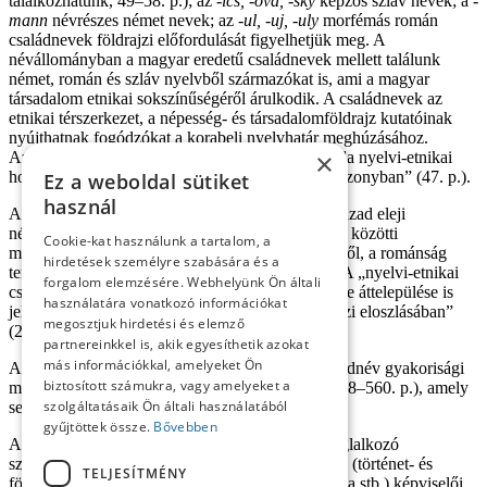
találkozhatunk, 49–58. p.); az
-ics, -ová, -ský
képzős szláv nevek; a
-
mann
névrészes német nevek; az
-ul, -uj, -uly
morfémás román
családnevek földrajzi előfordulását figyelhetjük meg. A
névállományban a magyar eredetű családnevek mellett találunk
német, román és szláv nyelvből származókat is, ami a magyar
társadalom etnikai sokszínűségéről árulkodik. A családnevek az
etnikai térszerkezet, a népesség- és társadalomföldrajz kutatóinak
nyújthatnak fogódzókat a korabeli nyelvhatár meghúzásához.
×
Azonban „a családnév nyelvi alkata és a névgazda nyelvi-etnikai
hovatartozása nincs mindig szoros korrelációs viszonyban” (47. p.).
Ez a weboldal sütiket
használ
A családnevek térbeli megjelenítése által a 18. század eleji
népességmozgásokról, a szlovákság országrészek közötti
Cookie-kat használunk a tartalom, a
migrációjáról, a német ajkú lakosság betelepítéséről, a románság
hirdetések személyre szabására és a
terjeszkedésének mértékéről is képet kaphatunk. A „nyelvi-etnikai
forgalom elemzésére. Webhelyünk Ön általi
csoportok tagjainak be- és/vagy áttelepítése, illetve áttelepülése is
használatára vonatkozó információkat
jelentős változásokat eredményez a nevek földrajzi eloszlásában”
megosztjuk hirdetési és elemző
(21. p.).
partnereinkkel is, akik egyesíthetik azokat
más információkkal, amelyeket Ön
A térképtár után következik az elemzett 176 családnév gyakorisági
biztosított számukra, vagy amelyeket a
mutatója (545–547. p.), s a térképek jegyzéke (548–560. p.), amely
szolgáltatásaik Ön általi használatából
segíti az atlaszban való keresést.
gyűjtöttek össze.
Bővebben
A könyv nem csupán nyelvészettel, névtannal foglalkozó
szakembereknek szól, hanem egyéb szakterületek (történet- és
TELJESÍTMÉNY
földrajztudomány, néprajz, szociológia, genealógia stb.) képviselői