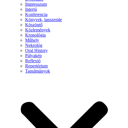
Impresszum
Interjú
Konferencia
Könyvek, lapszemle
Köszöntő
Közlemények
Kronológia
Műhely
Nekrológ
Oral History
Pályakép
Reflexió
Repertórium
Tanulmányok