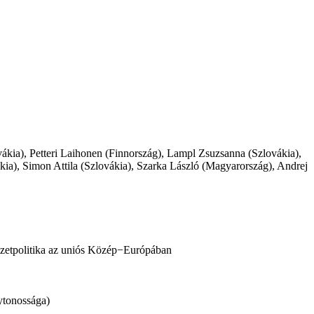
ákia), Petteri Laihonen (Finnország), Lampl Zsuzsanna (Szlovákia),
kia), Simon Attila (Szlovákia), Szarka László (Magyarország), Andrej
zetpolitika az uniós Közép−Európában
ytonossága)