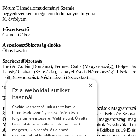
Fó­rum Tár­sa­da­lom­tu­do­má­nyi Szem­le
negyedévenként megjelenő tu­do­má­nyos fo­lyó­ira­t
X. évfolyam
Főszerkesztő
Csanda Gábor
A szerkesztőbizottság elnöke
Öllös László
Szer­kesz­tő­bi­zott­ság
Biró A. Zoltán (Románia), Fedinec Csilla (Magyarország), Holger Fis
Lanstyák István (Szlovákia), Lengyel Zsolt (Németország), Liszka Jó
Tóth (Csehország), Végh László (Szlovákia)
×
Tartalom:
Ez a weboldal sütiket
használ
Tanulmányok
Cookie-kat használunk a tartalom, a
BÁRDI NÁNDOR–SZARKA LÁSZLÓ:
Változások Magyarország
hirdetések személyre szabására és a
ŠTEFAN ŠUTAJ–SÁPOS ARANKA:
A magyar kisebbség Szlováki
forgalom elemzésére. Webhelyünk Ön általi
ÖLLÖS LÁSZLÓ:
Nemzeti harc és támogatás a magyarországi mag
használatára vonatkozó információkat
MÁRIA HOMIŠINOVÁ:
Magyarországi szlovákok és szlovákiai ma
megosztjuk hirdetési és elemző
ANNA JUROVÁ:
A szlovákiai romák Csehszlovákiában az 1945 és 
POPÉLY ÁRPÁD:
A csehszlovák–magyar lakosságcsere és az áttele
partnereinkkel is, akik egyesíthetik azokat