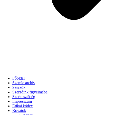
Főoldal
Szemle archív
Szerzők
Szerzőink figyelmébe
Szerkesztőség
Impresszum
Etikai kódex
Rovatok