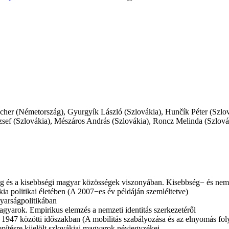
cher (Németország), Gyurgyík László (Szlovákia), Hunčík Péter (Szlov
zsef (Szlovákia), Mészáros András (Szlovákia), Roncz Melinda (Szlová
 és a kisebbségi magyar közösségek viszonyában. Kisebbség− és nem
a politikai életében (A 2007−es év példáján szemléltetve)
yarságpolitikában
gyarok. Empirikus elemzés a nemzeti identitás szerkezetéről
1947 közötti időszakban (A mobilitás szabályozása és az elnyomás fol
pítésre kijelölt szlovákiai magyarok névjegyzékei