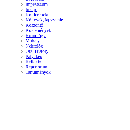
Impresszum
Interjú
Konferencia
Könyvek, lapszemle
Köszöntő
Közlemények
Kronológia
Műhely
Nekrológ
Oral History
Pályakép
Reflexió
Repertórium
Tanulmányok