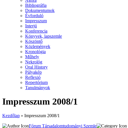
Agora
Bibliográfia
Dokumentumok
Évforduló
Impresszum
Interjú
Konferencia
Könyvek, lapszemle
Köszöntő
Közlemények
Kronológia
Műhely
Nekrológ
Oral History
Pályakép
Reflexió
Repertórium
Tanulmányok
Impresszum 2008/1
Kezdőlap
»
Impresszum 2008/1
Fórum Társadalomtudományi Szemle