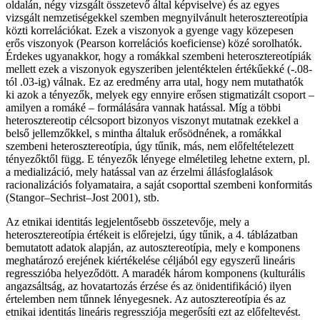
oldalán, négy vizsgált összetevő által képviselve) és az egyes
vizsgált nemzetiségekkel szemben megnyilvánult heterosztereotípia
közti korrelációkat. Ezek a viszonyok a gyenge vagy közepesen
erős viszonyok (Pearson korrelációs koeficiense) közé sorolhatók.
Érdekes ugyanakkor, hogy a romákkal szembeni heterosztereotípiák
mellett ezek a viszonyok egyszeriben jelentéktelen értékűekké (-.08-
tól .03-ig) válnak. Ez az eredmény arra utal, hogy nem mutathatók
ki azok a tényezők, melyek egy ennyire erősen stigmatizált csoport –
amilyen a romáké – formálására vannak hatással. Míg a többi
heterosztereotip célcsoport bizonyos viszonyt mutatnak ezekkel a
belső jellemzőkkel, s mintha általuk erősödnének, a romákkal
szembeni heterosztereotípia, úgy tűnik, más, nem előfeltételezett
tényezőktől függ. E tényezők lényege elméletileg lehetne extern, pl.
a medializáció, mely hatással van az érzelmi állásfoglalások
racionalizációs folyamataira, a saját csoporttal szembeni konformitás
(Stangor–Sechrist–Jost 2001), stb.
Az etnikai identitás legjelentősebb összetevője, mely a
heterosztereotípia értékeit is előrejelzi, úgy tűnik, a 4. táblázatban
bemutatott adatok alapján, az autosztereotípia, mely e komponens
meghatározó erejének kiértékelése céljából egy egyszerű lineáris
regresszióba helyeződött. A maradék három komponens (kulturális
angazsáltság, az hovatartozás érzése és az önidentifikáció) ilyen
értelemben nem tűnnek lényegesnek. Az autosztereotípia és az
etnikai identitás lineáris regressziója megerősíti ezt az előfeltevést.