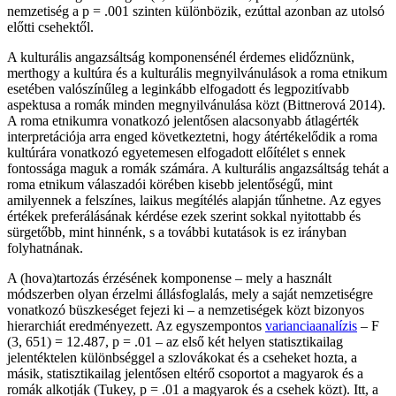
nemzetiség a p = .001 szinten különbözik, ezúttal azonban az utolsó
előtti csehektől.
A kulturális angazsáltság komponensénél érdemes elidőznünk,
merthogy a kultúra és a kulturális megnyilvánulások a roma etnikum
esetében valószínűleg a leginkább elfogadott és legpozitívabb
aspektusa a romák minden megnyilvánulása közt (Bittnerová 2014).
A roma etnikumra vonatkozó jelentősen alacsonyabb átlagérték
interpretációja arra enged következtetni, hogy átértékelődik a roma
kultúrára vonatkozó egyetemesen elfogadott előítélet s ennek
fontossága maguk a romák számára. A kulturális angazsáltság tehát a
roma etnikum válaszadói körében kisebb jelentőségű, mint
amilyennek a felszínes, laikus megítélés alapján tűnhetne. Az egyes
értékek preferálásának kérdése ezek szerint sokkal nyitottabb és
sürgetőbb, mint hinnénk, s a további kutatások is ez irányban
folyhatnának.
A (hova)tartozás érzésének komponense – mely a használt
módszerben olyan érzelmi állásfoglalás, mely a saját nemzetiségre
vonatkozó büszkeséget fejezi ki – a nemzetiségek közt bizonyos
hierarchiát eredményezett. Az egyszempontos
varianciaanalízis
– F
(3, 651) = 12.487, p = .01 – az első két helyen statisztikailag
jelentéktelen különbséggel a szlovákokat és a cseheket hozta, a
másik, statisztikailag jelentősen eltérő csoportot a magyarok és a
romák alkotják (Tukey, p = .01 a magyarok és a csehek közt). Itt, a