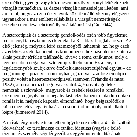
szemlélteti, gyenge vagy közepesen pozitív viszonyt feltételeznek a
vizsgált mutatókban, az összes vizsgált nemzetiséget illetően, ami
arra utal, hogy az ezen összetevők közt fennálló viszony elégséges,
ugyanakkor a már említett reliabilitás a vizsgált nemzetiségek
esetében nem tesz lehetővé ilyen általánosítást (Cα=.644).
A sztereotípiák és a sztereotip gondolkodás terén több figyelemre
méltó tényt tapasztalni, ezek értékeit a 3. táblázat foglalja össze. Az
első jelenség, melyet a leíró szemszögből láthatunk, az, hogy ezek
az értékek az etnikai identitás komponenseihez hasonlóan szintén a
skála pozitív térfelén találhatók, kivéve a roma etnikumot, mely a
legerősebben negatívan sztereotipizált etnikum. Ez a tény a
legalacsonyabb szubjektíve érzékelt autosztereotípiával együtt – de
még mindig a pozitív tartományban, igazolva az autosztereotípia
pozitív voltát a heterosztereotípiával szemben (Triandis és mtsai
1982), a roma nemzetiségű válaszadók 4,76-os átlagértéke –
nemcsak a szlovákok, magyarok és csehek részéről a romákkal
szemben megnyilvánuló negativitást jelzi, hanem a tulajdon önkép
romlását is, melynek kapcsán elmondható, hogy beigazolódik a
külső megítélés negatív hatása a csoportról mint olyanról alkotott
képre (bittnerová 2014).
A másik tény, mely e tekintetben figyelemre méltó, a 4. táblázatból
kiolvasható: ez tartalmazza az etnikai identitás (vagyis a belső
érzelmi és személyiségi tényezők az egyén individualitásának