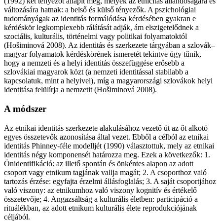
(1992) két tényezőt állapít meg, melyek az etnicitás állandóságára és
változására hatnak: a belső és külső tényezők. A pszichológiai
tudományágak az identitás formálódása kérdésében gyakran e
kérdéskör legkomplexebb rálátását adják, ám elszigetelődnek a
szociális, kulturális, történelmi vagy politikai folyamatoktól
(Hošiminová 2008). Az identitás és szerkezete tárgyában a szlovák–
magyar folyamatok kérdéskörének ismeretét tekintve úgy tűnik,
hogy a nemzeti és a helyi identitás összefüggése erősebb a
szlovákiai magyarok közt (a nemzeti identitással stabilabb a
kapcsolatuk, mint a helyivel), míg a magyarországi szlovákok helyi
identitása felülírja a nemzetit (Hošiminová 2008).
A módszer
Az etnikai identitás szerkezete alakulásához vezető út az őt alkotó
egyes összetevők azonosítása által vezet. Ebből a célból az etnikai
identitás Phinney-féle modelljét (1990) választottuk, mely az etnikai
identitás négy komponensét határozza meg. Ezek a következők: 1.
Önidentifikáció: az illető spontán és önkéntes alapon az adott
csoport vagy etnikum tagjának vallja magát; 2. A csoporthoz való
tartozás érzése: egyfajta érzelmi állásfoglalás; 3. A saját csoportjához
való viszony: az etnikumhoz való viszony kognitív és értékelő
összetevője; 4. Angazsáltság a kulturális életben: participáció a
rituálékban, az adott etnikum kulturális élete reprodukciójának
céljából.