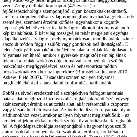
mely külső vagy belső ingertől bizonyos tudatos meggyőződésig
vezet. Az így definiált korcsoport (4-5 évesek) a
fejlődéspszichológia szempontjából olyan korszaknak tekinthető,
amikor már potenciálisan világosan megfogalmazható a gondoskodó
személlyel szembeni érzelmi kötődés, ugyanakkor a kognitív
képességek lehetővé teszik a külvilágról alkotott bizonyos állandó
kép kialakítását. E két világ mezsgyéjén tehát megjelenik egyfajta
alapelképzelés a világról, mely nyomatékosan, mondhatnánk, szinte
abszolút módon függ a szülők vagy gondozók beállítottságától. E
jelenségek párhuzamaként elméletileg talán a fóbiák kialakulásának
folyamata említhető, amikor a gyerekek maguktól nem táplálnak
félelmet a fóbiák szokásos objektumaival szemben, de a szülők
reakcióinak megfigyelésével lassan és behaviourista módon
hozzászoknak ezekhez az ingerekhez (Burnstein–Ginsburg 2010,
Askew–Field 2007). Társadalmi szinten az ilyen folyamat
megfelelőjeként pl. a társadalmi konformitást tarthatnánk.
Ebből az elvből eredeztethető a szubjektíven felfogott autoritás
hatása alatt meghozott bizonyos állásfoglalások iránti érzékenység,
akár személyt értünk ez autoritás alatt, akár referenciális csoportot
vagy társadalmi befolyásokat. Az individualizáció folyamata olyan
stádiumokhoz vezet, amikor az ilyen folyamat megismétlődik – az
említett objektumokkal, melyek szubjektív autoritásoknak foghatók
fel. A fejlődéspszichológia szempontjából a hagyományos szülői
autoritásokkal szembeni dackorszakokra kerül sor, konkrétan a