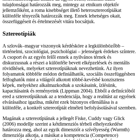
tulajdonságai határozzák meg, mintegy az etnikum objektív
jellemzőiként, a roma kisebbséget illető heterosztereotípiákat
különféle tényezők határozzák meg. Ennek lehetséges okait,
összefüggéseit és értelmezését vitára bocsátjuk.
Sztereotípiák
A szlovák–magyar viszonyok kérdésköre a legkülönbözőbb –
történelmi, szociológiai, pszichológiai – jelenségek érdekes színtere.
A csoport és az egyén felől ennek a nyilvános térnek és
diskurzusnak a részei a különféle bevett elképzelések és mentális
rövidítések, melyeket sztereotípiáknak nevezhetünk. Az ilyen
folyamatok többféle módon definiálhatók, szociális összefüggésben
felfoghatók mint a világról alkotott többé-kevésbé konzisztens
képek, melyekhez alkalmazkodtak a szokásaink, ízlésünk,
kapacitásaink és reményeink (Lippman 2004). Ebből a definícióból
ered a sztereotípiáknak az a tendenciája, hogy a realitást az egyének
elvárásaihoz igazítsa, miként ezek bizonyos ellenállása is a
különféle, a konkrét sztereotípiát elméleti befolyásolásával szemben.
Magának a sztereotípiának a jellegét Fiske, Cuddy vagy Glick
(2006) modellje szerint a kétdimenziós térbeli elhelyezkedése
határozza meg, ahol az egyik dimenziót a szívélyesség (Warmth)
dimenziója alkotja, a másikat a kompetencia (Competence)