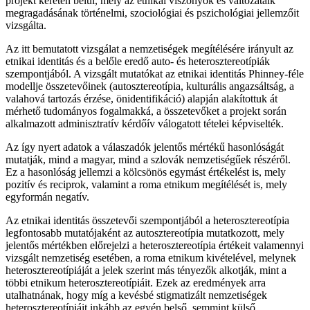
projekt keretén belül, mely az etnikai viszonyok és változataik
megragadásának történelmi, szociológiai és pszichológiai jellemzőit
vizsgálta.
Az itt bemutatott vizsgálat a nemzetiségek megítélésére irányult az
etnikai identitás és a belőle eredő auto- és heterosztereotípiák
szempontjából. A vizsgált mutatókat az etnikai identitás Phinney-féle
modellje összetevőinek (autosztereotípia, kulturális angazsáltság, a
valahová tartozás érzése, önidentifikáció) alapján alakítottuk át
mérhető tudományos fogalmakká, a összetevőket a projekt során
alkalmazott adminisztratív kérdőív válogatott tételei képviselték.
Az így nyert adatok a válaszadók jelentős mértékű hasonlóságát
mutatják, mind a magyar, mind a szlovák nemzetiségűek részéről.
Ez a hasonlóság jellemzi a kölcsönös egymást értékelést is, mely
pozitív és reciprok, valamint a roma etnikum megítélését is, mely
egyformán negatív.
Az etnikai identitás összetevői szempontjából a heterosztereotípia
legfontosabb mutatójaként az autosztereotípia mutatkozott, mely
jelentős mértékben előrejelzi a heterosztereotípia értékeit valamennyi
vizsgált nemzetiség esetében, a roma etnikum kivételével, melynek
heterosztereotípiáját a jelek szerint más tényezők alkotják, mint a
többi etnikum heterosztereotípiáit. Ezek az eredmények arra
utalhatnának, hogy míg a kevésbé stigmatizált nemzetiségek
heterosztereotípiáit inkább az egyén belső, semmint külső