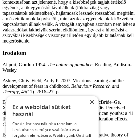
kontextusában azt jelentené, hogy a kisebbségek tagjait értékelő
egyének, akik egymástól távol állnak (földrajzilag vagy
tapasztalatok tekintetében), hajlamosak lesznek rosszabbul megítélni
a más etnikumok képviselőit, mint azok az egyének, akik közvetlen
kapcsolatban állnak velük. A vizsgált anyagban azonban nem lehet a
válaszadókat lakhelyük szerint elkülöníteni, így ezt a hipotézist a
szlovákiai kisebbségek viszonyait illetően egy újabb kutatásnak kell
megerősítenie.
Irodalom
Allport, Gordon 1954
. The nature of prejudice
. Reading, Addison-
Wesley.
Askew, Chris–Field, Andy P. 2007. Vicarious learning and the
development of fears in childhood.
Behaviour Research and
Therapy
, 45(11). 2616–27. p.
×
Brody, Gene H.–Chen, Yi-fu F.–Murry, Velma McBride–Ge,
Ez a weboldal sütiket
Xiaojia–Simons, R. L.–Gibbons, Frederick X. 2006. Perceived
használ
discrimination and the adjustment of African American youths: a 41
fiveyear longitudinal analysis with contextual moderation effects.
Cookie-kat használunk a tartalom, a
Child Development
, 77(5), 1170–1189. p.
hirdetések személyre szabására és a
Brown, Rupert–Hewstone, Miles. 2005. An integrative theory of
forgalom elemzésére. Webhelyünk Ön általi