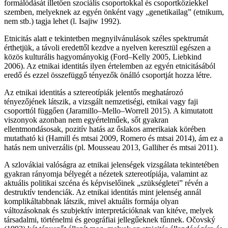
formálódását illetően szociális csoportokkal és csoportköziekkel
szemben, melyeknek az egyén önként vagy „genetikailag” (etnikum,
nem stb.) tagja lehet (l. Isajiw 1992).
Etnicitás alatt e tekintetben megnyilvánulások széles spektrumát
érthetjük, a távoli eredettől kezdve a nyelven keresztül egészen a
közös kulturális hagyományokig (Ford–Kelly 2005, Liebkind
2006). Az etnikai identitás ilyen értelemben az egyén etnicitásából
eredő és ezzel összefüggő tényezők önálló csoportját hozza létre.
Az etnikai identitás a sztereotípiák jelentős meghatározó
tényezőjének látszik, a vizsgált nemzetiségi, etnikai vagy faji
csoporttól függően (Jaramillo–Mello–Worrell 2015). A kimutatott
viszonyok azonban nem egyértelműek, sőt gyakran
ellentmondásosak, pozitív hatás az őslakos amerikaiak körében
mutatható ki (Hamill és mtsai 2009, Romero és mtsai 2014), ám ez a
hatás nem univerzális (pl. Mousseau 2013, Galliher és mtsai 2011).
A szlovákiai valóságra az etnikai jelenségek vizsgálata tekintetében
gyakran rányomja bélyegét a nézetek sztereotípiája, valamint az
aktuális politikai szcéna és képviselőinek „szükségletei” révén a
destruktív tendenciák. Az etnikai identitás mint jelenség annál
komplikáltabbnak látszik, mivel aktuális formája olyan
változásoknak és szubjektív interpretációknak van kitéve, melyek
társadalmi, történelmi és geográfiai jellegűeknek tűnnek. Očovský