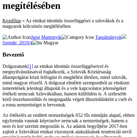
megítélésében
Kezdőlap
»
Az etnikai identitás összefüggései a szlovákok és a
magyarok kölcsönös megítélésében
Juraj Martonyik
Tanulmányok
Szemle: 2019/4
Magyar
Bevezető
Dolgozatunk
[1]
az etnikai identitás összefüggéseivel és
megnyilvánulásaival foglalkozik, a Szlovák Köztársaság
állampolgárai közti felfogást és megítélést illetően, mind szlovák,
mind magyar részről. A dolgozat elméleti szempontból az etnikum
ismeretének jelenlegi állapotát és a vele kapcsolatos jelenségeket
értékeli nemcsak Szlovákiában, hanem külföldön is. A szélesebb
körű összehasonlítás és megragadás végett illusztrálásként a cseh és
a roma nemzetiséget is bevontuk.
Az értékelés az említett nemzetiségek 652 fős mintáján alapul, ebben
egyformán vannak képviselve nemcsak a nemzetiségek, hanem a
nem és kor szerinti megoszlás is. Az adatok begyűjtése 2017-ben
zajlott a Szlovákiai etnikai viszonyok alakulásának tendenciái nevű