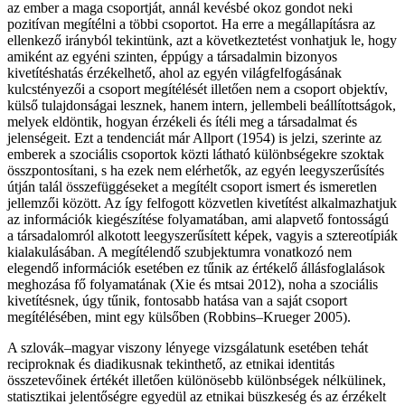
az ember a maga csoportját, annál kevésbé okoz gondot neki
pozitívan megítélni a többi csoportot. Ha erre a megállapításra az
ellenkező irányból tekintünk, azt a következtetést vonhatjuk le, hogy
amiként az egyéni szinten, éppúgy a társadalmin bizonyos
kivetítéshatás érzékelhető, ahol az egyén világfelfogásának
kulcstényezői a csoport megítélését illetően nem a csoport objektív,
külső tulajdonságai lesznek, hanem intern, jellembeli beállítottságok,
melyek eldöntik, hogyan érzékeli és ítéli meg a társadalmat és
jelenségeit. Ezt a tendenciát már Allport (1954) is jelzi, szerinte az
emberek a szociális csoportok közti látható különbségekre szoktak
összpontosítani, s ha ezek nem elérhetők, az egyén leegyszerűsítés
útján talál összefüggéseket a megítélt csoport ismert és ismeretlen
jellemzői között. Az így felfogott közvetlen kivetítést alkalmazhatjuk
az információk kiegészítése folyamatában, ami alapvető fontosságú
a társadalomról alkotott leegyszerűsített képek, vagyis a sztereotípiák
kialakulásában. A megítélendő szubjektumra vonatkozó nem
elegendő információk esetében ez tűnik az értékelő állásfoglalások
meghozása fő folyamatának (Xie és mtsai 2012), noha a szociális
kivetítésnek, úgy tűnik, fontosabb hatása van a saját csoport
megítélésében, mint egy külsőben (Robbins–Krueger 2005).
A szlovák–magyar viszony lényege vizsgálatunk esetében tehát
reciproknak és diadikusnak tekinthető, az etnikai identitás
összetevőinek értékét illetően különösebb különbségek nélkülinek,
statisztikai jelentőségre egyedül az etnikai büszkeség és az érzékelt