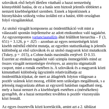
szlovákok első helyét illetően vitatható a hazai nemzetiség
könnyebbítő hatása, de ez a hatás sem biztosít jelentős többletet a
nemzeti kisebbségekkel szemben. Ennek a hipotézisnek a
bizonyítására szükség volna izolálni ezt a hatást, több országban
folyó vizsgálatokkal.
Az utolsó vizsgált komponens az önidentifikáció volt mint a
válaszadó spontán önjellemzése az adott etnikumhoz való tagjaként.
Az egyszempontos
varianciaanalízis
által felállított hierarchia – F (3,
651) = 3.126, p = .025 – azonban az egyes nemzetiségek közti
kisebb mértékű eltérést mutatja, az egyetlen statisztikailag is jelentős
különbség az első szlovákok és az utolsó magyarok közt mutatkozik
(Tukey, p = .015), a Cohne-hatás maximális erejével: D 0.33.
Eszerint az etnikum tagjaként való szimpla önmegjelölés mind az
összes vizsgált nemzetiségre érvényes, az annyira stigmatizált
csoport, mint a romák esetében is. A szlovákok és a magyarok közti
kimutatható különbség úgyszintén relativizálhatja az
önidentifikációjukat, de mert az átlagérték folyton világosan a
pozitív számok közt mozog, efölött nem szükséges megállnunk, s a
jelenség magyarázata abban az egyszerű hatásban ragadható meg,
mely a hazai nemzet és a kisebbségek esetében a (mérsékelten)
gyengébb, de a hazai nemzethez továbbra is pozitív viszonyulás
közt fennáll.
Az egyes összetevők közti korrelációk, amint azt a 2. táblázat