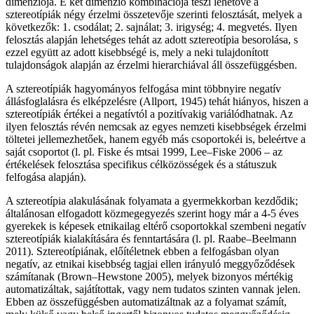
dimenziója. E két dimenzió kombinációja teszi lehetővé a
sztereotípiák négy érzelmi összetevője szerinti felosztását, melyek a
következők: 1. csodálat; 2. sajnálat; 3. irigység; 4. megvetés. Ilyen
felosztás alapján lehetséges tehát az adott sztereotípia besorolása, s
ezzel együtt az adott kisebbségé is, mely a neki tulajdonított
tulajdonságok alapján az érzelmi hierarchiával áll összefüggésben.
A sztereotípiák hagyományos felfogása mint többnyire negatív
állásfoglalásra és elképzelésre (Allport, 1945) tehát hiányos, hiszen a
sztereotípiák értékei a negatívtól a pozitívakig variálódhatnak. Az
ilyen felosztás révén nemcsak az egyes nemzeti kisebbségek érzelmi
töltetei jellemezhetőek, hanem egyéb más csoportokéi is, beleértve a
saját csoportot (l. pl. Fiske és mtsai 1999, Lee–Fiske 2006 – az
értékelések felosztása specifikus célközösségek és a státuszuk
felfogása alapján).
A sztereotípia alakulásának folyamata a gyermekkorban kezdődik;
általánosan elfogadott közmegegyezés szerint hogy már a 4-5 éves
gyerekek is képesek etnikailag eltérő csoportokkal szembeni negatív
sztereotípiák kialakítására és fenntartására (l. pl. Raabe–Beelmann
2011). Sztereotípiának, előítéletnek ebben a felfogásban olyan
negatív, az etnikai kisebbség tagjai ellen irányuló meggyőződések
számítanak (Brown–Hewstone 2005), melyek bizonyos mértékig
automatizáltak, sajátítottak, vagy nem tudatos szinten vannak jelen.
Ebben az összefüggésben automatizáltnak az a folyamat számít,