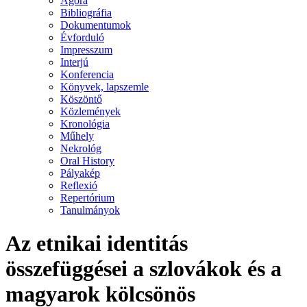
Agora
Bibliográfia
Dokumentumok
Évforduló
Impresszum
Interjú
Konferencia
Könyvek, lapszemle
Köszöntő
Közlemények
Kronológia
Műhely
Nekrológ
Oral History
Pályakép
Reflexió
Repertórium
Tanulmányok
Az etnikai identitás
összefüggései a szlovákok és a
magyarok kölcsönös