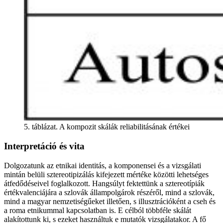
5. táblázat. A kompozit skálák reliabilitásának értékei
Interpretáció és vita
Dolgozatunk az etnikai identitás, a komponensei és a vizsgálati
mintán belüli sztereotipizálás kifejezett mértéke közötti lehetséges
átfedődéseivel foglalkozott. Hangsúlyt fektettünk a sztereotípiák
értékvalenciájára a szlovák állampolgárok részéről, mind a szlovák,
mind a magyar nemzetiségűeket illetően, s illusztrációként a cseh és
a roma etnikummal kapcsolatban is. E célból többféle skálát
alakítottunk ki, s ezeket használtuk e mutatók vizsgálatakor. A fő