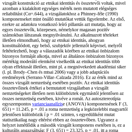
vizsgált konstrukció az etnikai identitás és összetevői voltak, mivel
azonban a kialakított egységes mérték nem mutatott elégséges
reliabilitást (Cα=.644), a vizsgálatokhoz a Phinney-féle (1990)
komponenseket mint önálló mutatókat vettük figyelembe. Az első,
ezekre az adatokra vonatkozó leíró pillantás azt mutatja, hogy az
egyes összetevők, közepesen, némelykor magasan pozitív
számokban látszanak megnyilvánulni. Az alkalmazott tételeket
illetően elmondható, hogy az etnikai identitás, ahogyan
konstituálódott, egy belső, szubjektív jellemzőt képvisel, melyről
feltételezhető, hogy a válaszadók körében az etnikai önbizalom
bizonyos formáját alkotja, mivel az általános önbizalom bizonyos
mértékig moderáló elemként viselkedik az etnikai identitás több
olyan effektusát illetően, mint pl. a megnövekedett akadémiai siker
(l. pl. Brody–Chen és mtsai 2006) vagy a jobb adaptációs
eredmények (Serrano-Villar–Calzada 2016). Ez az érték mind az
összes vizsgált nemzetiség esetében pozitív. Az etnikai identitás
összetevőinek értékei a bemutatott vizsgálatban a vizsgált
nemzetiségeket illetően nem különböztek egymástól jelentősen az
összes nemzetiség esetében, kivéve a romát. Az autosztereotípia
egyszempontos
varianciaanalízis
e (ANOVA) komponensének F (3,
651) = 11.245, p = .01 a roma nemzetiség a legközelebbi magyartól
jelentősen különbözik í p = .01 szinten, s egyedüliként mutat
statisztikailag nagy eltérést ebben az összetevőben. Ugyanez a
helyzet ismétlődik a második vizsgált komponens esetében is, ez a
kulturális angazsáltság: F (3, 651) = 23.325, p = .01, itt a roma