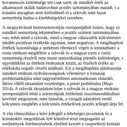
hovatartozás különbsége tett csak szert, de mindkét érték az
alkalmazott skálák határozottan pozitív tartományában maradt, s a
kutatási anyagban nem különíthető el a szlovák mint hazai
nemzetiség hatása a kisebbségekkel szemben.
A megnyilvánult heterosztereotípia szempontjából fontos, hogy ez
mindkét nemzetiség tekintetében a pozitív számok tartományában
van, tehát mind a szlovák, mind a magyar válaszadók kölcsönösen
inkább pozitívan érzékelik egymást, mint negatívan. A megállapított
értékek hasonlósága a spektrum ellenkező végén is kimutatható: a
roma etnikum megítélése a szlovák és a magyar (sem a cseh)
nemzetiség részéről nem mutat statisztikailag jelentős különbséget, s
egyedüliként az értékelt etnikumok közül, az érzékelt értéke az
értékskála negatív részén található. Ezt a megállapítást alátámasztja
mindkét etnikum nyilvánosságának véleménye a romaság
problematikájára mint nagymértékben automatikusan elutasító,
illetve elítélt társadalmi veszteségre, a priori problémára (Majo
2014). A szlovák társadalom képe a szlovák és a magyar etnikum
szempontjából tehát a sztereotípiák értékének összehasonlításában
kevésbé megosztott, mint hinnénk, a vizsgált adatokból eredő
kölcsönös megítélés a kölcsönös értékelések pozitív jellegét tárja fel.
A vita elmozdítása a leíró jellegtől a lehetséges javaslatok és a
konstruktív megoldások felé lehetővé teszi megragadni az
eredmények értelmezésének elméleti keretét a csoportközi kontakt