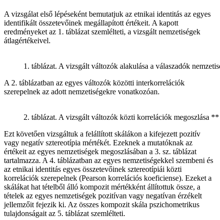
A vizsgálat első lépéseként bemutatjuk az etnikai identitás az egyes
identifikált összetevőinek megállapított értékeit. A kapott
eredményeket az 1. táblázat szemlélteti, a vizsgált nemzetiségek
átlagértékeivel.
1. táblázat. A vizsgált változók alakulása a válaszadók nemzet
A 2. táblázatban az egyes változók közötti interkorrelációk
szerepelnek az adott nemzetiségekre vonatkozóan.
2. táblázat. A vizsgált változók közti korrelációk megoszlása **
Ezt követően vizsgáltuk a felállított skálákon a kifejezett pozitív
vagy negatív sztereotípia mértékét. Ezeknek a mutatóknak az
értékeit az egyes nemzetiségek megoszlásában a 3. sz. táblázat
tartalmazza. A 4. táblázatban az egyes nemzetiségekkel szembeni és
az etnikai identitás egyes összetevőinek sztereotípiái közti
korrelációk szerepelnek (Pearson korrelációs koeficiense). Ezeket a
skálákat hat tételből álló kompozit mértékként állítottuk össze, a
tételek az egyes nemzetiségek pozitívan vagy negatívan érzékelt
jellemzőit fejezik ki. Az összes kompozit skála pszichometrikus
tulajdonságait az 5. táblázat szemlélteti.