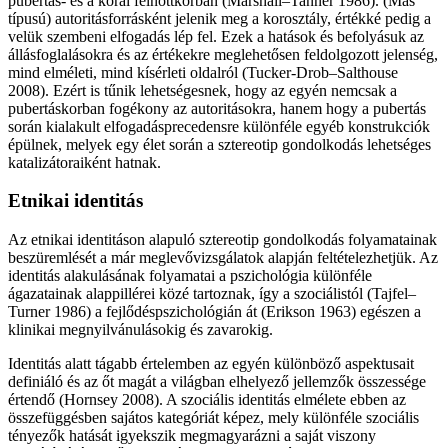
pubertás- és a korai felnőttkorban (Marshall–Tanner 1986). (Más
típusú) autoritásforrásként jelenik meg a korosztály, értékké pedig a
velük szembeni elfogadás lép fel. Ezek a hatások és befolyásuk az
állásfoglalásokra és az értékekre meglehetősen feldolgozott jelenség,
mind elméleti, mind kísérleti oldalról (Tucker-Drob–Salthouse
2008). Ezért is tűnik lehetségesnek, hogy az egyén nemcsak a
pubertáskorban fogékony az autoritásokra, hanem hogy a pubertás
során kialakult elfogadásprecedensre különféle egyéb konstrukciók
épülnek, melyek egy élet során a sztereotip gondolkodás lehetséges
katalizátoraiként hatnak.
Etnikai identitás
Az etnikai identitáson alapuló sztereotip gondolkodás folyamatainak
beszüremlését a már meglevővizsgálatok alapján feltételezhetjük. Az
identitás alakulásának folyamatai a pszichológia különféle
ágazatainak alappillérei közé tartoznak, így a szociálistól (Tajfel–
Turner 1986) a fejlődéspszichológián át (Erikson 1963) egészen a
klinikai megnyilvánulásokig és zavarokig.
Identitás alatt tágabb értelemben az egyén különböző aspektusait
definiáló és az őt magát a világban elhelyező jellemzők összessége
értendő (Hornsey 2008). A szociális identitás elmélete ebben az
összefüggésben sajátos kategóriát képez, mely különféle szociális
tényezők hatását igyekszik megmagyarázni a saját viszony