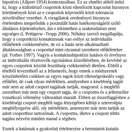
hipotézis (Allport 1954) kontextusában. Ez az elmélet abból indul
ki, hogy a különböző csoportok közti ellenőrzött kapcsolat bizonyos
körülmények közt az e csoportok képviselői közti tolerancia
növeléséhez vezethet. A vizsgálatok eredményei bizonyos
értelemben megerősítik a posztulált hatás hatékonyságáról szóló
általános kijelentéseket, ám e tekintetben a szakirodalom nem
egységes (l. Pettigrew–Tropp 2006). Néhány szerző megállapítja,
hogy a csoportközi kontaktusnak van esélye az individuális
előítéletek csökkentésére, de ez a hatás nem alkalmazható
általánosságban a csoporttal mint olyannal szembeni előítéletekre
(pl. Forbes 1997). Vagyis a kontaktushipotézis hatásos és érvényes
az individuális résztvevők egymáshoz közelítésében, de kevésbé az
egyes csoportok közötti feszültség csökkentését illetően. Ebből a
tételből levezethető az a felismerés, hogy ennek a módszernek
köszönhetően csökken az egyes tagok közti ellenségeskedés vagy
előítélet, de csak olyan mértékben, amilyenben a kisebbség tagját
már nem az adott csoport tagjának tartják, magyarul: a megítélő
szemében már nem egy csoport tagja, de a csoportra és a jellemzőire
vonatkozó vélemény változatlan maradt. Ebben az összefüggésben a
kisebbségi csoport megítélt tagja lényegében kibújt a sztereotípia
megbélyegzése alól, oly mértékben, amennyire már nem tartják az
adott csoporthoz tartozónak. A csoportra, illetve a csoport többi
tagjára nézvést minden marad a régiben.
Ennek a hatásnak a gyakorlati értelmezése a bemutatott kutatás