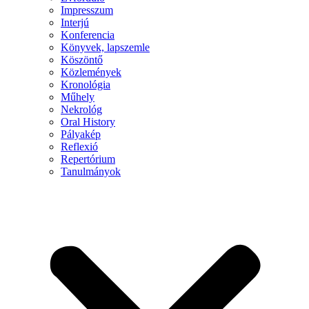
Impresszum
Interjú
Konferencia
Könyvek, lapszemle
Köszöntő
Közlemények
Kronológia
Műhely
Nekrológ
Oral History
Pályakép
Reflexió
Repertórium
Tanulmányok