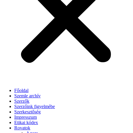
Főoldal
Szemle archív
Szerzők
Szerzőink figyelmébe
Szerkesztőség
Impresszum
Etikai kódex
Rovatok