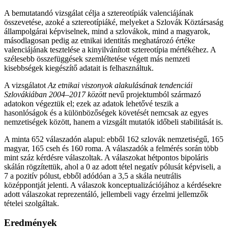
A bemutatandó vizsgálat célja a sztereotípiák valenciájának
összevetése, azoké a sztereotípiáké, melyeket a Szlovák Köztársaság
állampolgárai képviselnek, mind a szlovákok, mind a magyarok,
másodlagosan pedig az etnikai identitás meghatározó értéke
valenciájának tesztelése a kinyilvánított sztereotípia mértékéhez. A
szélesebb összefüggések szemléltetése végett más nemzeti
kisebbségek kiegészítő adatait is felhasználtuk.
A vizsgálatot
Az etnikai viszonyok alakulásának tendenciái
Szlovákiában 2004–2017 között
nevű projektumból származó
adatokon végeztük el; ezek az adatok lehetővé teszik a
hasonlóságok és a különbözőségek követését nemcsak az egyes
nemzetiségek között, hanem a vizsgált mutatók időbeli stabilitását is.
A minta 652 válaszadón alapul: ebből 162 szlovák nemzetiségű, 165
magyar, 165 cseh és 160 roma. A válaszadók a felmérés során több
mint száz kérdésre válaszoltak. A válaszokat hétpontos bipoláris
skálán rögzítettük, ahol a 0 az adott tétel negatív pólusát képviseli, a
7 a pozitív pólust, ebből adódóan a 3,5 a skála neutrális
középpontját jelenti. A válaszok konceptualizációjához a kérdésekre
adott válaszokat reprezentáló, jellembeli vagy érzelmi jellemzők
tételei szolgáltak.
Eredmények