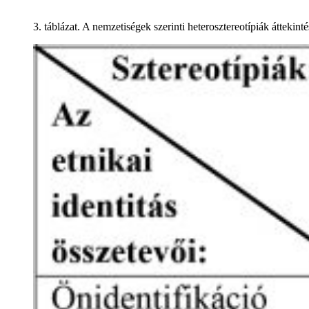
3. táblázat. A nemzetiségek szerinti heterosztereotípiák áttekinté