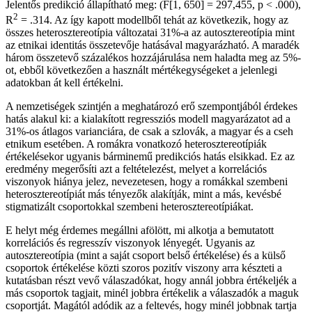
Jelentős predikció állapítható meg: (F[1, 650] = 297,455, p < .000),
2
R
= .314. Az így kapott modellből tehát az következik, hogy az
összes heterosztereotípia változatai 31%-a az autosztereotípia mint
az etnikai identitás összetevője hatásával magyarázható. A maradék
három összetevő százalékos hozzájárulása nem haladta meg az 5%-
ot, ebből következően a használt mértékegységeket a jelenlegi
adatokban át kell értékelni.
A nemzetiségek szintjén a meghatározó erő szempontjából érdekes
hatás alakul ki: a kialakított regressziós modell magyarázatot ad a
31%-os átlagos varianciára, de csak a szlovák, a magyar és a cseh
etnikum esetében. A romákra vonatkozó heterosztereotípiák
értékelésekor ugyanis bárminemű predikciós hatás elsikkad. Ez az
eredmény megerősíti azt a feltételezést, melyet a korrelációs
viszonyok hiánya jelez, nevezetesen, hogy a romákkal szembeni
heterosztereotípiát más tényezők alakítják, mint a más, kevésbé
stigmatizált csoportokkal szembeni heterosztereotípiákat.
E helyt még érdemes megállni afölött, mi alkotja a bemutatott
korrelációs és regresszív viszonyok lényegét. Ugyanis az
autosztereotípia (mint a saját csoport belső értékelése) és a külső
csoportok értékelése közti szoros pozitív viszony arra készteti a
kutatásban részt vevő válaszadókat, hogy annál jobbra értékeljék a
más csoportok tagjait, minél jobbra értékelik a válaszadók a maguk
csoportját. Magától adódik az a feltevés, hogy minél jobbnak tartja