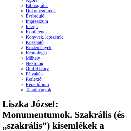
Agora
Bibliográfia
Dokumentumok
Évforduló
Impresszum
Interjú
Konferencia
Könyvek, lapszemle
Köszöntő
Közlemények
Kronológia
Műhely
Nekrológ
Oral History
Pályakép
Reflexió
Repertórium
Tanulmányok
Liszka József:
Monumentumok. Szakrális (és
„szakrális”) kisemlékek a