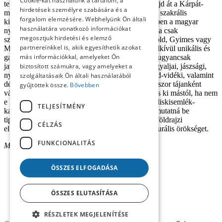
Cookie-kat használunk a tartalom, a
teljesebb kisemlék-kataszter birtokában tekinti majd át a Kárpát-
hirdetések személyre szabására és a
medence, illetve a magyar nyelvterület egészének szakrális
forgalom elemzésére. Webhelyünk Ön általi
kisemlékeit. Annál is inkább, mert e Liszka-kötetben a magyar
használatára vonatkozó információkat
nyelvterület keleti felének vonatkozó emlékanyaga csak
megosztjuk hirdetési és elemző
szórványosan tűnik fel, holott például a Székelyföld, Gyimes vagy
partnereinkkel is, akik egyesíthetik azokat
Moldva vonatkozó néprajzi öröksége szintén rendkívül unikális és
más információkkal, amelyeket Ön
gazdag, de hasonlók mondhatók el az e kötetben ugyancsak
javarészt háttérbe szorult barkósági, csereháti, hegyaljai, jászsági,
biztosított számukra, vagy amelyeket a
nyírségi, szatmári, dél-partiumi és bánsági, Szeged-vidéki, valamint
szolgáltatásaik Ön általi használatából
délnyugat-dunántúli, muravidéki – jellegében sokszor tájanként
gyűjtöttek össze.
Bővebben
változó – emlékanyagról is. A feladat tehát adott, s ki mástól, ha nem
e kötet szerzőjétől várható a folytatás, ama szakráliskisemlék-
TELJESÍTMÉNY
katedrális, amely végre valóban átfogó igénnyel mutatná be
tipológiai változatosságában, történetiségében és földrajzi
CÉLZÁS
elterjedésében egyaránt e napjainkig virulens kulturális örökséget.
FUNKCIONALITÁS
Magyar Zoltán
ÖSSZES ELFOGADÁSA
ÖSSZES ELUTASÍTÁSA
RÉSZLETEK MEGJELENÍTÉSE