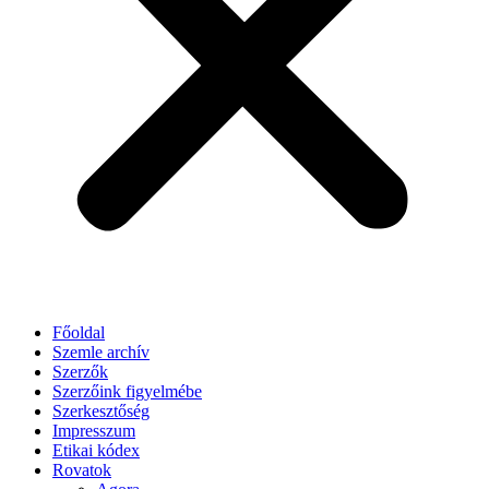
Főoldal
Szemle archív
Szerzők
Szerzőink figyelmébe
Szerkesztőség
Impresszum
Etikai kódex
Rovatok