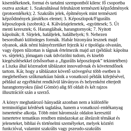
kisemlékeknek, formai és tartalmi szempontból kilenc fő csoportba
osztva azokat: 1. Szakralitással felruházott természeti képződmények
(protoemlékek); 2. Szakrális jelek, építmények mint természeti
képződmények járulékos elemei; 3. Képoszlopok/Figurális
képoszlopok (szobrok); 4. Kálváriajelenetek, -együttesek; 5. Út
menti keresztek; 6. Haranglábak, harangtornyok; 7. Nyitott
kápolnák; 8. Sírjelek, haláljelek, halálhelyek; 9. Nehezen
besorolható különleges formák. Habár bizonyára lesznek majd
olyanok, akik némi hiányérzetüket fejezik ki e tipológia olvastán,
vagy éppen túlzottan is tágnak értelmezik majd azt (például: kápolna
vs. sírjelek), jómagam csak üdvözölni tudom, és kisebb
kiegészítésekkel (elsősorban a „figurális képoszlopok” tekintetében)
a Liszka által közreadott táblázatot innovatívnak és követendőnek
tartom. Kár, hogy a táblázatot követő szövegrész több esetben is
meglehetősen szűkmarkúan bánik a vonatkozó példák kifejtésével,
például az egyébként rendkívül látványos és helyenként elterjedt
harangtornyokra (lásd Gömör) alig fél oldalt és két rajzos
illusztrációt szán a szerző.
A könyv meghatározó hányadát azonban nem a különféle
terminológiai kérdések taglalása, hanem a vonatkozó emlékanyag
ismertetése alkotja. Több mint háromszáz oldalon keresztül
ismertetve tematikus rendben mindazokat az ábrázolt témákat és
jeleneteket, bibliai és történelmi személyeket, melyek köztéri
funkcióval, valamint szakrális vagy pszeudo-szakrális