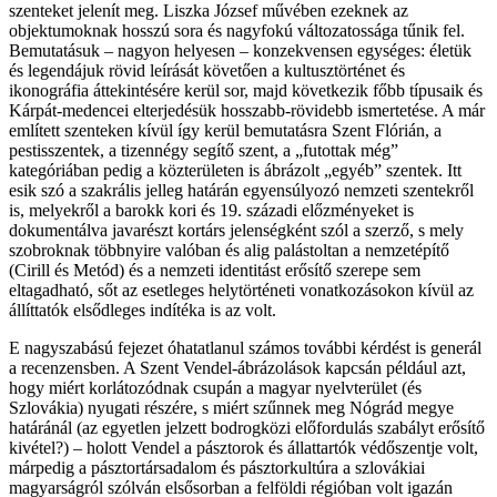
szenteket jelenít meg. Liszka József művében ezeknek az
objektumoknak hosszú sora és nagyfokú változatossága tűnik fel.
Bemutatásuk – nagyon helyesen – konzekvensen egységes: életük
és legendájuk rövid leírását követően a kultusztörténet és
ikonográfia áttekintésére kerül sor, majd következik főbb típusaik és
Kárpát-medencei elterjedésük hosszabb-rövidebb ismertetése. A már
említett szenteken kívül így kerül bemutatásra Szent Flórián, a
pestisszentek, a tizennégy segítő szent, a „futottak még”
kategóriában pedig a közterületen is ábrázolt „egyéb” szentek. Itt
esik szó a szakrális jelleg határán egyensúlyozó nemzeti szentekről
is, melyekről a barokk kori és 19. századi előzményeket is
dokumentálva javarészt kortárs jelenségként szól a szerző, s mely
szobroknak többnyire valóban és alig palástoltan a nemzetépítő
(Cirill és Metód) és a nemzeti identitást erősítő szerepe sem
eltagadható, sőt az esetleges helytörténeti vonatkozásokon kívül az
állíttatók elsődleges indítéka is az volt.
E nagyszabású fejezet óhatatlanul számos további kérdést is generál
a recenzensben. A Szent Vendel-ábrázolások kapcsán például azt,
hogy miért korlátozódnak csupán a magyar nyelvterület (és
Szlovákia) nyugati részére, s miért szűnnek meg Nógrád megye
határánál (az egyetlen jelzett bodrogközi előfordulás szabályt erősítő
kivétel?) – holott Vendel a pásztorok és állattartók védőszentje volt,
márpedig a pásztortársadalom és pásztorkultúra a szlovákiai
magyarságról szólván elsősorban a felföldi régióban volt igazán