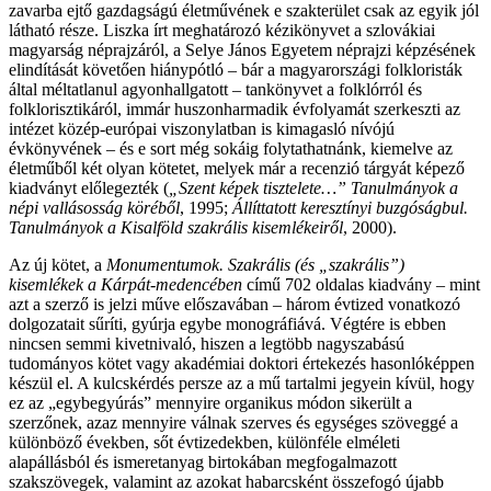
zavarba ejtő gazdagságú életművének e szakterület csak az egyik jól
látható része. Liszka írt meghatározó kézikönyvet a szlovákiai
magyarság néprajzáról, a Selye János Egyetem néprajzi képzésének
elindítását követően hiánypótló – bár a magyarországi folkloristák
által méltatlanul agyonhallgatott – tankönyvet a folklórról és
folklorisztikáról, immár huszonharmadik évfolyamát szerkeszti az
intézet közép-európai viszonylatban is kimagasló nívójú
évkönyvének – és e sort még sokáig folytathatnánk, kiemelve az
életműből két olyan kötetet, melyek már a recenzió tárgyát képező
kiadványt előlegezték (
„Szent képek tisztelete…” Tanulmányok a
népi vallásosság köréből
, 1995;
Állíttatott keresztínyi buzgóságbul.
Tanulmányok a Kisalföld szakrális kisemlékeiről
, 2000).
Az új kötet, a
Monumentumok. Szakrális (és „szakrális”)
kisemlékek a Kárpát-medencében
című 702 oldalas kiadvány – mint
azt a szerző is jelzi műve előszavában – három évtized vonatkozó
dolgozatait sűríti, gyúrja egybe monográfiává. Végtére is ebben
nincsen semmi kivetnivaló, hiszen a legtöbb nagyszabású
tudományos kötet vagy akadémiai doktori értekezés hasonlóképpen
készül el. A kulcskérdés persze az a mű tartalmi jegyein kívül, hogy
ez az „egybegyúrás” mennyire organikus módon sikerült a
szerzőnek, azaz mennyire válnak szerves és egységes szöveggé a
különböző években, sőt évtizedekben, különféle elméleti
alapállásból és ismeretanyag birtokában megfogalmazott
szakszövegek, valamint az azokat habarcsként összefogó újabb