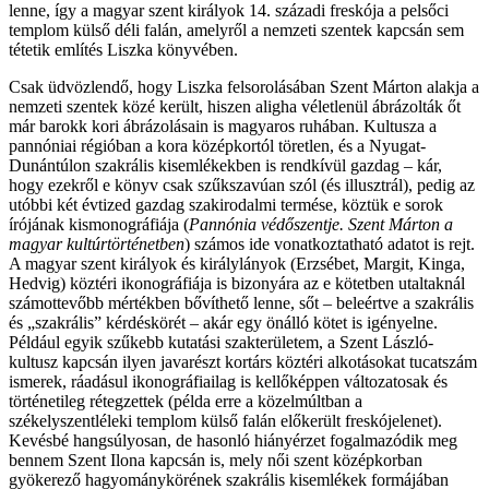
lenne, így a magyar szent királyok 14. századi freskója a pelsőci
templom külső déli falán, amelyről a nemzeti szentek kapcsán sem
tétetik említés Liszka könyvében.
Csak üdvözlendő, hogy Liszka felsorolásában Szent Márton alakja a
nemzeti szentek közé került, hiszen aligha véletlenül ábrázolták őt
már barokk kori ábrázolásain is magyaros ruhában. Kultusza a
pannóniai régióban a kora középkortól töretlen, és a Nyugat-
Dunántúlon szakrális kisemlékekben is rendkívül gazdag – kár,
hogy ezekről e könyv csak szűkszavúan szól (és illusztrál), pedig az
utóbbi két évtized gazdag szakirodalmi termése, köztük e sorok
írójának kismonográfiája (
Pannónia védőszentje. Szent Márton a
magyar kultúrtörténetben
) számos ide vonatkoztatható adatot is rejt.
A magyar szent királyok és királylányok (Erzsébet, Margit, Kinga,
Hedvig) köztéri ikonográfiája is bizonyára az e kötetben utaltaknál
számottevőbb mértékben bővíthető lenne, sőt – beleértve a szakrális
és „szakrális” kérdéskörét – akár egy önálló kötet is igényelne.
Például egyik szűkebb kutatási szakterületem, a Szent László-
kultusz kapcsán ilyen javarészt kortárs köztéri alkotásokat tucatszám
ismerek, ráadásul ikonográfiailag is kellőképpen változatosak és
történetileg rétegzettek (példa erre a közelmúltban a
székelyszentléleki templom külső falán előkerült freskójelenet).
Kevésbé hangsúlyosan, de hasonló hiányérzet fogalmazódik meg
bennem Szent Ilona kapcsán is, mely női szent középkorban
gyökerező hagyománykörének szakrális kisemlékek formájában