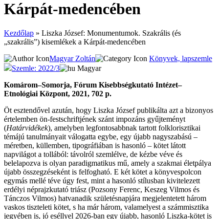
Kárpát-medencében
Kezdőlap
»
Liszka József: Monumentumok. Szakrális (és
„szakrális”) kisemlékek a Kárpát-medencében
Magyar Zoltán
Könyvek, lapszemle
Szemle: 2022/3
Magyar
Komárom–Somorja, Fórum Kisebbségkutató Intézet–
Etnológiai Központ, 2021, 702 p.
Öt esztendővel azután, hogy Liszka József publikálta azt a bizonyos
értelemben ön-festschriftjének szánt impozáns gyűjteményt
(
Határvidékek
), amelyben legfontosabbnak tartott folklorisztikai
témájú tanulmányait válogatta egybe, egy újabb nagyszabású –
méretben, küllemben, tipográfiában is hasonló – kötet látott
napvilágot a tollából: távolról szemlélve, de kézbe véve és
belelapozva is olyan paradigmatikus mű, amely a szakmai életpálya
újabb összegzéseként is felfogható. E két kötet a könyvespolcon
egymás mellé téve úgy fest, mint a hasonló stílusban kivitelezett
erdélyi néprajzkutató triász (Pozsony Ferenc, Keszeg Vilmos és
Tánczos Vilmos) hatvanadik születésnapjára megjelentetett három
vaskos tiszteleti kötet, s ha már három, valamelyest a számmisztika
jegyében is, jó eséllyel 2026-ban egy újabb, hasonló Liszka-kötet is