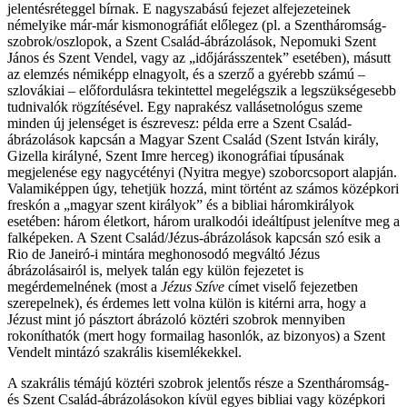
jelentésréteggel bírnak. E nagyszabású fejezet alfejezeteinek
némelyike már-már kismonográfiát előlegez (pl. a Szentháromság-
szobrok/oszlopok, a Szent Család-ábrázolások, Nepomuki Szent
János és Szent Vendel, vagy az „időjárásszentek” esetében), másutt
az elemzés némiképp elnagyolt, és a szerző a gyérebb számú –
szlovákiai – előfordulásra tekintettel megelégszik a legszükségesebb
tudnivalók rögzítésével. Egy naprakész vallásetnológus szeme
minden új jelenséget is észrevesz: példa erre a Szent Család-
ábrázolások kapcsán a Magyar Szent Család (Szent István király,
Gizella királyné, Szent Imre herceg) ikonográfiai típusának
megjelenése egy nagycétényi (Nyitra megye) szoborcsoport alapján.
Valamiképpen úgy, tehetjük hozzá, mint történt az számos középkori
freskón a „magyar szent királyok” és a bibliai háromkirályok
esetében: három életkort, három uralkodói ideáltípust jelenítve meg a
falképeken. A Szent Család/Jézus-ábrázolások kapcsán szó esik a
Rio de Janeiró-i mintára meghonosodó megváltó Jézus
ábrázolásairól is, melyek talán egy külön fejezetet is
megérdemelnének (most a
Jézus Szíve
címet viselő fejezetben
szerepelnek), és érdemes lett volna külön is kitérni arra, hogy a
Jézust mint jó pásztort ábrázoló köztéri szobrok mennyiben
rokoníthatók (mert hogy formailag hasonlók, az bizonyos) a Szent
Vendelt mintázó szakrális kisemlékekkel.
A szakrális témájú köztéri szobrok jelentős része a Szentháromság-
és Szent Család-ábrázolásokon kívül egyes bibliai vagy középkori