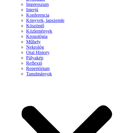
Impresszum
Interjú
Konferencia
Könyvek, lapszemle
Köszöntő
Közlemények
Kronológia
Műhely
Nekrológ
Oral History
Pályakép
Reflexió
Repertórium
Tanulmányok