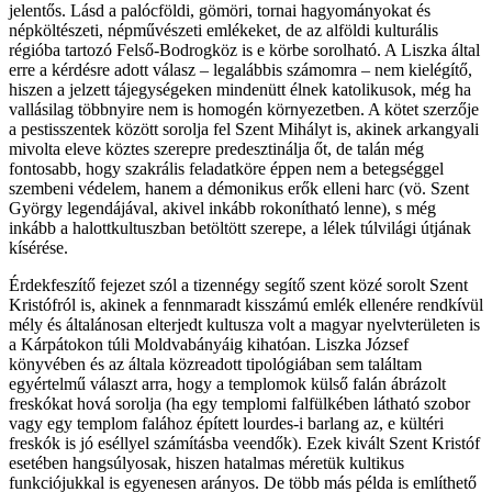
jelentős. Lásd a palócföldi, gömöri, tornai hagyományokat és
népköltészeti, népművészeti emlékeket, de az alföldi kulturális
régióba tartozó Felső-Bodrogköz is e körbe sorolható. A Liszka által
erre a kérdésre adott válasz – legalábbis számomra – nem kielégítő,
hiszen a jelzett tájegységeken mindenütt élnek katolikusok, még ha
vallásilag többnyire nem is homogén környezetben. A kötet szerzője
a pestisszentek között sorolja fel Szent Mihályt is, akinek arkangyali
mivolta eleve köztes szerepre predesztinálja őt, de talán még
fontosabb, hogy szakrális feladatköre éppen nem a betegséggel
szembeni védelem, hanem a démonikus erők elleni harc (vö. Szent
György legendájával, akivel inkább rokonítható lenne), s még
inkább a halottkultuszban betöltött szerepe, a lélek túlvilági útjának
kísérése.
Érdekfeszítő fejezet szól a tizennégy segítő szent közé sorolt Szent
Kristófról is, akinek a fennmaradt kisszámú emlék ellenére rendkívül
mély és általánosan elterjedt kultusza volt a magyar nyelvterületen is
a Kárpátokon túli Moldvabányáig kihatóan. Liszka József
könyvében és az általa közreadott tipológiában sem találtam
egyértelmű választ arra, hogy a templomok külső falán ábrázolt
freskókat hová sorolja (ha egy templomi falfülkében látható szobor
vagy egy templom falához épített lourdes-i barlang az, e kültéri
freskók is jó eséllyel számításba veendők). Ezek kivált Szent Kristóf
esetében hangsúlyosak, hiszen hatalmas méretük kultikus
funkciójukkal is egyenesen arányos. De több más példa is említhető