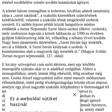
történő továbbélése szintén további kutatásokat igényel.
A kötetet három önmagában is koherens, kiválóan adatolt tanulmány
zárja a „szent raktárak”, a szakrális kisemlékek színezésének
kérdésköréről, valamint a szakrális témát megjelenítő szobrok
sorsáról. Ez utóbbi fejezet példái között hangsúlyos módon
említtetik a tornai Nepomuki Szent János-szobor (illetve -szobrok),
mely szoborsors kapcsán a közeli Jabloncán az 1990-es években
gyűjtött folklórszöveg ötlik fel, vélhetőleg a néhány évvel korábbi
Nagy Imre-újratemetés ihletésében: „Szent Istvánt úgy temették,
arccal a földnek. A Szent István királynak a szobrát. A
kommunizmus alatt a magyarok úgy temették el.” (Magyar Zoltán:
Tornai megyei népmondák
, 127. oldal)
E kicsiny szövegrészt csak azért idéztem, mert egy későbbi
monográfia számára akár ez is adalékul szolgálhat. Ahhoz a
monográfiához, amely immár félig elkészült, félig azonban még
nem. Liszka József nagyszabású műve mind masszív módszertani
előmunkálatai, mind pedig részletgazdagsága folytán olyan alapzat,
amelyre egy jóval nagyobb szakrális felépítményt is biztonsággal fel
lehet húzni, annak minden lehetséges melléképületével és
×
díszítményével egyetemben. S noha a szerző elöljáróban és
Ez a weboldal sütiket
zárszavában is kihangsúlyozza, hogy műve nem átfogó igényű
használ
monográfia, annak megalkotása az adott témában immár bizonyos,
hogy tőle várható. Egy kézikönyvszerű monográfia, amely minél