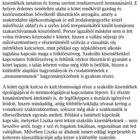
kisemlékek tartalom és forma szerinti rendszerszerű bemutatásáról. E
helyen érdemes ismételten utalni a kötet rendkívül gazdag és
kuriózumokban bővelkedő illusztrációs anyagára, amely a
szakirodalmi tájékozottságnak (e mű irodalomjegyzéke közel
másfélszáz oldal!) és a széles körű terepmunkából kinőtt komáromi
szakarchívumnak köszönhető. Persze igazából másként nem is lett
volna érdemes közreadni e kötetet, hiszen a vallási néprajz (és
művészettörténet) e részterületéről szólván a vizualitás oly
mértékben kulcselem, mint például egy népköltészeti alkotás
taglalása kapcsán maga a folklórszöveg. Szakrális kisemlékekkel
kapcsolatos folklórszöveg is feltűnik olykor illusztráció gyanánt a
kötet lapjain, s talán lehetett volna még több is belőlük, hiszen a
különféle alapítási hagyományok és csodatörténetek e
„monumentumok” hagyománykörének is gyakran részei.
A kötet egyik kulcsa és kulcsfontosságú része a szakrális kisemlékek
tipológiájával és terminológiájával kapcsolatos fejezet. Ez részint
kutatástörténeti áttekintés is, de legfőképpen a tisztázás igényével
íródott, hiszen mindaddig, amíg többféle/sokfajta olvasat kering a
vonatkozó szakirodalomban, sokszor még akár a szakkutatók is
elbeszélhetnek egymás mellett. Például a határbeli kápolnák
kapcsán, melyeket Liszka nem tekint szakrális kisemlékeknek – nem
beszélve arról, hogy e szó és fogalom lokálisan, regionálisan mit fed
valójában. Művében Liszka az általunk ismert eddigi legteljesebb és
koherens klasszifikációját adja közre a különféle szakrális