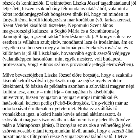
részek és konklúziók. E tekintetben Liszka József tagadhatatlanul jól
teljesített, hiszen csak néhány félmondatos utalásából, valamint a
kötet irodalomjegyzékét böngészve tűnik fel, hogy mi minden itt
tárgyalt téma került kidolgozásra már korábban (vö. farkaskereszt,
Szent Vendel kisalföldi tisztelete, Nepomuki Szent János
magyarországi kultusza, a Segítő Mária és a Szentháromság
ikonográfiája, a „szent raktár” kérdésköre stb.). A könyv stílusa ez
esetben is vállaltan szubjektív, mondhatni laza és irodalmias, ám ez
egyetlen esetben sem megy a tudományos értekezés rovására, és
különben is jól áll Liszkának, hovatovább egyik szerzői védjegye
(valamiképpen hasonlóan, mint egyik mestere, volt budapesti
professzora, Voigt Vilmos számos provokatív jellegű elemzésében).
Műve bevezetőjében Liszka József előre bocsátja, hogy a szakrális
kisemlékekről szólván igyekszik majd az egész nyelvterületre
kitekinteni, fő bázisa és példatára azonban a szlovákiai magyar népi
kultúra lesz, amely – mint írja – önmagában is kisebbfajta
univerzum, hiszen nyugaton a nyugat-európai mintákkal és
hatásokkal, keleten pedig (Felső-Bodrogköz, Ung-vidék) már az
ortodoxiával érintkezik a nyelvterület. Noha ez az állítás fő
vonalakban igaz, a keleti hatás kevés adattal alátámasztott, és
szlovákiai magyar viszonylatban talán nem is oly jelentős (kivéve
talán a Máriapócsra járást). Bizonyára ez az oka a vélhetőleg jóval
szórványosabb ottani terepmunkán kívül annak, hogy a szerző által
hozott adatok túlnyomó része Nyugat-Szlovákiából való. Illetve