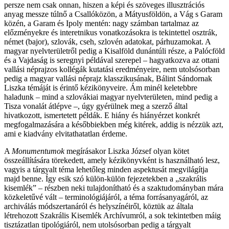
persze nem csak onnan, hiszen a képi és szöveges illusztrációs
anyag messze túlnő a Csallóközön, a Mátyusföldön, a Vág s Garam
közén, a Garam és Ipoly mentén: nagy számban tartalmaz az
előzményekre és interetnikus vonatkozásokra is tekintettel osztrák,
német (bajor), szlovák, cseh, szlovén adatokat, párhuzamokat. A
magyar nyelvterületről pedig a Kisalföld dunántúli része, a Palócföld
és a Vajdaság is seregnyi példával szerepel – hagyatkozva az ottani
vallási néprajzos kollégák kutatási eredményeire, nem utolsósorban
pedig a magyar vallási néprajz klasszikusának, Bálint Sándornak
Liszka témáját is érintő kézikönyveire. Ám minél keletebbre
haladunk – mind a szlovákiai magyar nyelvterületen, mind pedig a
Tisza vonalát átlépve –, úgy gyérülnek meg a szerző által
hivatkozott, ismertetett példák. E hiány és hiányérzet konkrét
megfogalmazására a későbbiekben még kitérek, addig is nézzük azt,
ami e kiadvány elvitathatatlan érdeme.
A
Monumentumok
megírásakor Liszka József olyan kötet
összeállítására törekedett, amely kézikönyvként is használható lesz,
vagyis a tárgyalt téma lehetőleg minden aspektusát megvilágítja
majd benne. Így esik szó külön-külön fejezetekben a „szakrális
kisemlék” – részben neki tulajdonítható és a szaktudományban mára
közkeletűvé vált – terminológiájáról, a téma forrásanyagáról, az
archiválás módszertanáról és helyszínéiről, köztük az általa
létrehozott Szakrális Kisemlék Archívumról, a sok tekintetben máig
tisztázatlan tipológiáról, nem utolsósorban pedig a tárgyalt