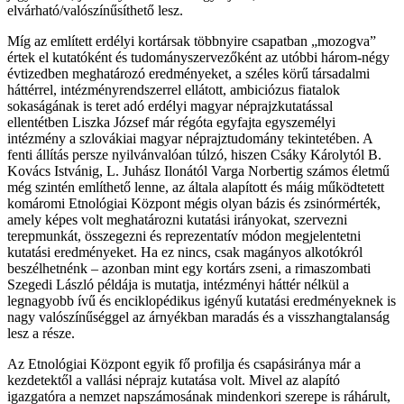
elvárható/valószínűsíthető lesz.
Míg az említett erdélyi kortársak többnyire csapatban „mozogva”
értek el kutatóként és tudományszervezőként az utóbbi három-négy
évtizedben meghatározó eredményeket, a széles körű társadalmi
háttérrel, intézményrendszerrel ellátott, ambiciózus fiatalok
sokaságának is teret adó erdélyi magyar néprajzkutatással
ellentétben Liszka József már régóta egyfajta egyszemélyi
intézmény a szlovákiai magyar néprajztudomány tekintetében. A
fenti állítás persze nyilvánvalóan túlzó, hiszen Csáky Károlytól B.
Kovács Istvánig, L. Juhász Ilonától Varga Norbertig számos életmű
még szintén említhető lenne, az általa alapított és máig működtetett
komáromi Etnológiai Központ mégis olyan bázis és zsinórmérték,
amely képes volt meghatározni kutatási irányokat, szervezni
terepmunkát, összegezni és reprezentatív módon megjelentetni
kutatási eredményeket. Ha ez nincs, csak magányos alkotókról
beszélhetnénk – azonban mint egy kortárs zseni, a rimaszombati
Szegedi László példája is mutatja, intézményi háttér nélkül a
legnagyobb ívű és enciklopédikus igényű kutatási eredményeknek is
nagy valószínűséggel az árnyékban maradás és a visszhangtalanság
lesz a része.
Az Etnológiai Központ egyik fő profilja és csapásiránya már a
kezdetektől a vallási néprajz kutatása volt. Mivel az alapító
igazgatóra a nemzet napszámosának mindenkori szerepe is ráhárult,