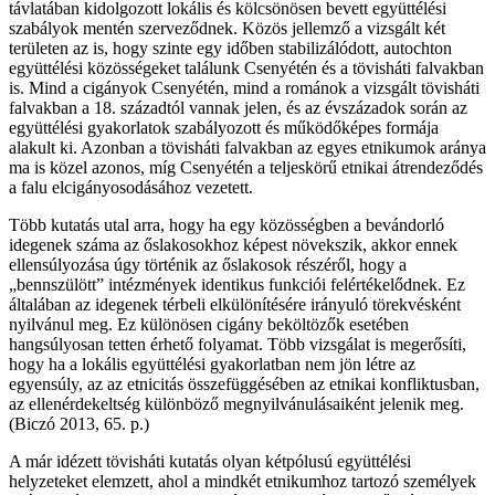
távlatában kidolgozott lokális és kölcsönösen bevett együttélési
szabályok mentén szerveződnek. Közös jellemző a vizsgált két
területen az is, hogy szinte egy időben stabilizálódott, autochton
együttélési közösségeket találunk Csenyétén és a tövisháti falvakban
is. Mind a cigányok Csenyétén, mind a románok a vizsgált tövisháti
falvakban a 18. századtól vannak jelen, és az évszázadok során az
együttélési gyakorlatok szabályozott és működőképes formája
alakult ki. Azonban a tövisháti falvakban az egyes etnikumok aránya
ma is közel azonos, míg Csenyétén a teljeskörű etnikai átrendeződés
a falu elcigányosodásához vezetett.
Több kutatás utal arra, hogy ha egy közösségben a bevándorló
idegenek száma az őslakosokhoz képest növekszik, akkor ennek
ellensúlyozása úgy történik az őslakosok részéről, hogy a
„bennszülött” intézmények identikus funkciói felértékelődnek. Ez
általában az idegenek térbeli elkülönítésére irányuló törekvésként
nyilvánul meg. Ez különösen cigány beköltözők esetében
hangsúlyosan tetten érhető folyamat. Több vizsgálat is megerősíti,
hogy ha a lokális együttélési gyakorlatban nem jön létre az
egyensúly, az az etnicitás összefüggésében az etnikai konfliktusban,
az ellenérdekeltség különböző megnyilvánulásaiként jelenik meg.
(Biczó 2013, 65. p.)
A már idézett tövisháti kutatás olyan kétpólusú együttélési
helyzeteket elemzett, ahol a mindkét etnikumhoz tartozó személyek