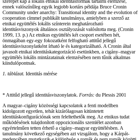
szerepet kap a lokális etnikai identitásformák tartalmi elemzése,
ennek valószínűleg egyik legjobb kortárs példája Bruce Cronin
Community under anarchy: Transitional identity and the evolution of
cooperation címmel publikált tanulmánya, amielyben a szerző az
etnikai együttélés lokális színterein meghatározható
identitásviszonyok általános osztályozását valósította meg. (Cronin
1999, 13. p.) Az etnikus együttélés két csoport esetében hét,
önmagában egy-egy fokozatként felfogható attitűd jellegű
identitásviszonylatként írható le és kategorizálható. A Cronin által
javasolt etnikai identitáskategorizáció esetünkben, a cigány–magyar
együttélés lokális mintázatainak elemzésében nem tűnik alkalmas
kiindulópontnak.
1. táblázat.
Identitás mérése
* Attitűd jellegű identitásviszonylatok.
Forrás:
du Plessis 2001
A magyar–cigány közösségi kapcsolatok a fenti modellben
kidolgozott egyetlen, tehát kizárólagosan kitüntetett
identitáskonfigurációnak sem feleltethetők meg. Az etnikus tudat
működésének tulajdonított oppozicionális szemlélet azonban
egyértelműen tetten érhető a cigány–magyar együttélésben. A
tanulmány következő egységében azt vizsgálom, hogy a Kárpát-
medencében mutatkozik-e különbség a romák és nem romák közötti