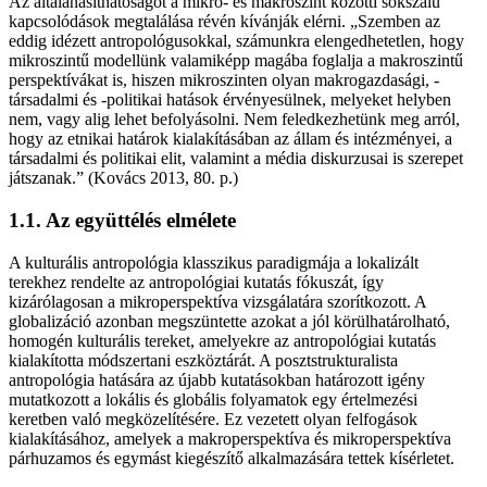
Az általánasíthatóságot a mikro- és makroszint közötti sokszálú
kapcsolódások megtalálása révén kívánják elérni. „Szemben az
eddig idézett antropológusokkal, számunkra elengedhetetlen, hogy
mikroszintű modellünk valamiképp magába foglalja a makroszintű
perspektívákat is, hiszen mikroszinten olyan makrogazdasági, -
társadalmi és -politikai hatások érvényesülnek, melyeket helyben
nem, vagy alig lehet befolyásolni. Nem feledkezhetünk meg arról,
hogy az etnikai határok kialakításában az állam és intézményei, a
társadalmi és politikai elit, valamint a média diskurzusai is szerepet
játszanak.” (Kovács 2013, 80. p.)
1.1. Az együttélés elmélete
A kulturális antropológia klasszikus paradigmája a lokalizált
terekhez rendelte az antropológiai kutatás fókuszát, így
kizárólagosan a mikroperspektíva vizsgálatára szorítkozott. A
globalizáció azonban megszüntette azokat a jól körülhatárolható,
homogén kulturális tereket, amelyekre az antropológiai kutatás
kialakította módszertani eszköztárát. A posztstrukturalista
antropológia hatására az újabb kutatásokban határozott igény
mutatkozott a lokális és globális folyamatok egy értelmezési
keretben való megközelítésére. Ez vezetett olyan felfogások
kialakításához, amelyek a makroperspektíva és mikroperspektíva
párhuzamos és egymást kiegészítő alkalmazására tettek kísérletet.