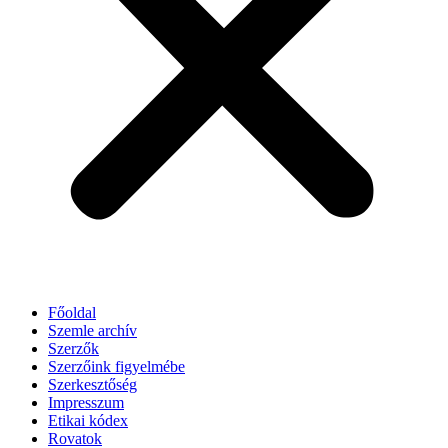
Főoldal
Szemle archív
Szerzők
Szerzőink figyelmébe
Szerkesztőség
Impresszum
Etikai kódex
Rovatok