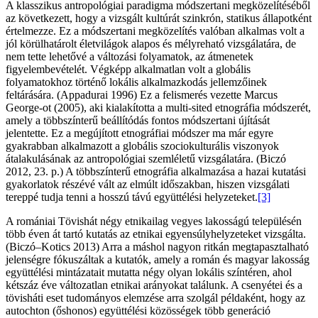
A klasszikus antropológiai paradigma módszertani megközelítéséből
az következett, hogy a vizsgált kultúrát szinkrón, statikus állapotként
értelmezze. Ez a módszertani megközelítés valóban alkalmas volt a
jól körülhatárolt életvilágok alapos és mélyreható vizsgálatára, de
nem tette lehetővé a változási folyamatok, az átmenetek
figyelembevételét. Végképp alkalmatlan volt a globális
folyamatokhoz történő lokális alkalmazkodás jellemzőinek
feltárására. (Appadurai 1996) Ez a felismerés vezette Marcus
George-ot (2005), aki kialakította a multi-sited etnográfia módszerét,
amely a többszínterű beállítódás fontos módszertani újítását
jelentette. Ez a megújított etnográfiai módszer ma már egyre
gyakrabban alkalmazott a globális szociokulturális viszonyok
átalakulásának az antropológiai szemléletű vizsgálatára. (Biczó
2012, 23. p.) A többszínterű etnográfia alkalmazása a hazai kutatási
gyakorlatok részévé vált az elmúlt időszakban, hiszen vizsgálati
tereppé tudja tenni a hosszú távú együttélési helyzeteket.
[3]
A romániai Tövishát négy etnikailag vegyes lakosságú településén
több éven át tartó kutatás az etnikai egyensúlyhelyzeteket vizsgálta.
(Biczó–Kotics 2013) Arra a máshol nagyon ritkán megtapasztalható
jelenségre fókuszáltak a kutatók, amely a román és magyar lakosság
együttélési mintázatait mutatta négy olyan lokális színtéren, ahol
kétszáz éve változatlan etnikai arányokat találunk. A csenyétei és a
tövisháti eset tudományos elemzése arra szolgál példaként, hogy az
autochton (őshonos) együttélési közösségek több generáció