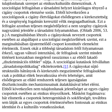
tulajdonítanak szerepet az etnikus/kulturális dimenziónak. A
szociológiai felfogásban a társadalmi helyzet kizárólagos tényező a
cigány csoportok elemzése során. Ebből következően a
szociológusok a cigány életvilágokat elsődlegesen a kirekesztettség
és a szegénység fogalmán keresztül vélik megragadhatónak. Ezt a
felfogást azonban teljesen megkérdőjelezi a nem szegény cigányok
nagyszámú jelenléte a társadalmi folyamatokban. (Oblath 2006, 53.
p.) A marginalitásban létezés a cigányoknak nevezett csoportok
esetében az alapállapot a szociológiai megközelítések szerint, ezt a
marginalitásában újratermelődő csoport konstitutív elemeként
értelmezik. Ennek okát a többségi társadalom felől folyamatosan
érkező, ugyan változó intenzitású, de felfogásuk szerint minden
történeti korszakban megjelenő rasszizmus s az ebből fakadó
„diszkriminációs többlet” sújtja. A szociológiai kutatások felvállaltan
„társadalompolitikailag” elkötelezettek.
[1]
A cigányokat sújtó
strukturális hátrányok és kirekesztés megszüntetése felfogásukban
csak a politikai elitek beavatkozása révén lehetséges, amit
elsődlegesen az ellátó rendszerek teljesen igazságtalan
diszfunkcionális mechanizmusainak átalakításával lehet elérni.
Ebből következően nem tulajdonítanak jelentőséget az egyes cigány
csoportok esetében az etnikus tényezőknek. Másként fogalmazva:
bár elismerik a csoportok heterogenitását és sokféleségét, továbbra
sem látják az egyes csoportok értelmezésében fontosnak az etnikus
identitást és a kulturális vonatkozásokat.