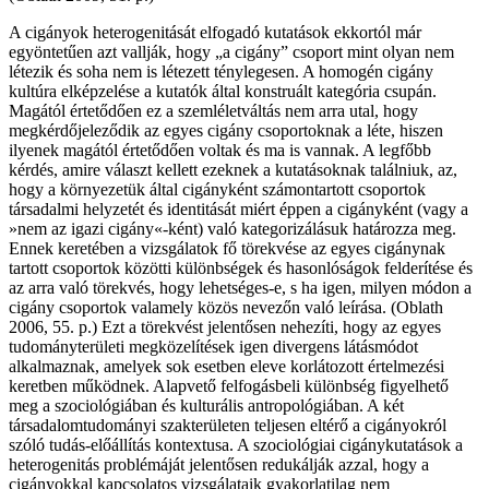
A cigányok heterogenitását elfogadó kutatások ekkortól már
egyöntetűen azt vallják, hogy „a cigány” csoport mint olyan nem
létezik és soha nem is létezett ténylegesen. A homogén cigány
kultúra elképzelése a kutatók által konstruált kategória csupán.
Magától értetődően ez a szemléletváltás nem arra utal, hogy
megkérdőjeleződik az egyes cigány csoportoknak a léte, hiszen
ilyenek magától értetődően voltak és ma is vannak. A legfőbb
kérdés, amire választ kellett ezeknek a kutatásoknak találniuk, az,
hogy a környezetük által cigányként számontartott csoportok
társadalmi helyzetét és identitását miért éppen a cigányként (vagy a
»nem az igazi cigány«-ként) való kategorizálásuk határozza meg.
Ennek keretében a vizsgálatok fő törekvése az egyes cigánynak
tartott csoportok közötti különbségek és hasonlóságok felderítése és
az arra való törekvés, hogy lehetséges-e, s ha igen, milyen módon a
cigány csoportok valamely közös nevezőn való leírása. (Oblath
2006, 55. p.) Ezt a törekvést jelentősen nehezíti, hogy az egyes
tudományterületi megközelítések igen divergens látásmódot
alkalmaznak, amelyek sok esetben eleve korlátozott értelmezési
keretben működnek. Alapvető felfogásbeli különbség figyelhető
meg a szociológiában és kulturális antropológiában. A két
társadalomtudományi szakterületen teljesen eltérő a cigányokról
szóló tudás-előállítás kontextusa. A szociológiai cigánykutatások a
heterogenitás problémáját jelentősen redukálják azzal, hogy a
cigányokkal kapcsolatos vizsgálataik gyakorlatilag nem