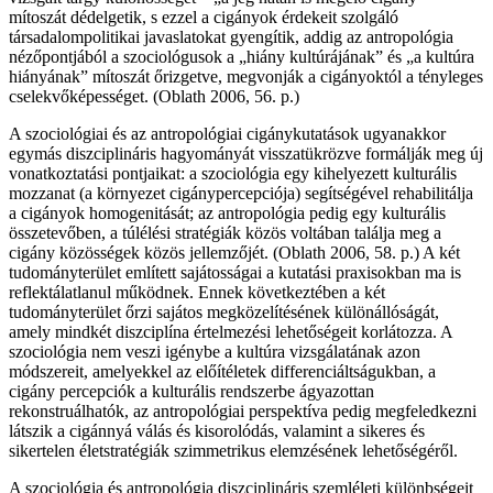
mítoszát dédelgetik, s ezzel a cigányok érdekeit szolgáló
társadalompolitikai javaslatokat gyengítik, addig az antropológia
nézőpontjából a szociológusok a „hiány kultúrájának” és „a kultúra
hiányának” mítoszát őrizgetve, megvonják a cigányoktól a tényleges
cselekvőképességet. (Oblath 2006, 56. p.)
A szociológiai és az antropológiai cigánykutatások ugyanakkor
egymás diszciplináris hagyományát visszatükrözve formálják meg új
vonatkoztatási pontjaikat: a szociológia egy kihelyezett kulturális
mozzanat (a környezet cigánypercepciója) segítségével rehabilitálja
a cigányok homogenitását; az antropológia pedig egy kulturális
összetevőben, a túlélési stratégiák közös voltában találja meg a
cigány közösségek közös jellemzőjét. (Oblath 2006, 58. p.) A két
tudományterület említett sajátosságai a kutatási praxisokban ma is
reflektálatlanul működnek. Ennek következtében a két
tudományterület őrzi sajátos megközelítésének különállóságát,
amely mindkét diszciplína értelmezési lehetőségeit korlátozza. A
szociológia nem veszi igénybe a kultúra vizsgálatának azon
módszereit, amelyekkel az előítéletek differenciáltságukban, a
cigány percepciók a kulturális rendszerbe ágyazottan
rekonstruálhatók, az antropológiai perspektíva pedig megfeledkezni
látszik a cigánnyá válás és kisorolódás, valamint a sikeres és
sikertelen életstratégiák szimmetrikus elemzésének lehetőségéről.
A szociológia és antropológia diszciplináris szemléleti különbségeit