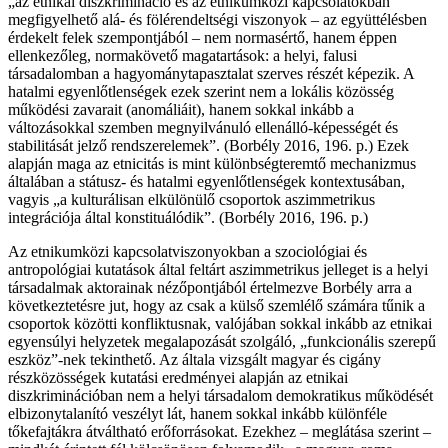
„az etnikai diszkrimináció és az etnikumközi kapcsolatokban
megfigyelhető alá- és fölérendeltségi viszonyok – az együttélésben
érdekelt felek szempontjából – nem normasértő, hanem éppen
ellenkezőleg, normakövető magatartások: a helyi, falusi
társadalomban a hagyománytapasztalat szerves részét képezik. A
hatalmi egyenlőtlenségek ezek szerint nem a lokális közösség
működési zavarait (anomáliáit), hanem sokkal inkább a
változásokkal szemben megnyilvánuló ellenálló-képességét és
stabilitását jelző rendszerelemek”. (Borbély 2016, 196. p.) Ezek
alapján maga az etnicitás is mint különbségteremtő mechanizmus
általában a státusz- és hatalmi egyenlőtlenségek kontextusában,
vagyis „a kulturálisan elkülönülő csoportok aszimmetrikus
integrációja által konstituálódik”. (Borbély 2016, 196. p.)
Az etnikumközi kapcsolatviszonyokban a szociológiai és
antropológiai kutatások által feltárt aszimmetrikus jelleget is a helyi
társadalmak aktorainak nézőpontjából értelmezve Borbély arra a
következtetésre jut, hogy az csak a külső szemlélő számára tűnik a
csoportok közötti konfliktusnak, valójában sokkal inkább az etnikai
egyensúlyi helyzetek megalapozását szolgáló, „funkcionális szerepű
eszköz”-nek tekinthető. Az általa vizsgált magyar és cigány
részközösségek kutatási eredményei alapján az etnikai
diszkriminációban nem a helyi társadalom demokratikus működését
elbizonytalanító veszélyt lát, hanem sokkal inkább különféle
tőkefajtákra átváltható erőforrásokat. Ezekhez – meglátása szerint –