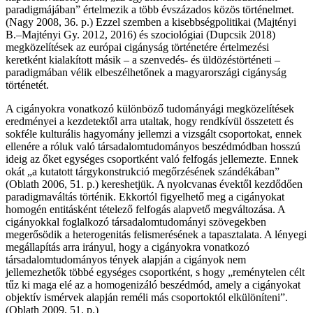
paradigmájában” értelmezik a több évszázados közös történelmet.
(Nagy 2008, 36. p.) Ezzel szemben a kisebbségpolitikai (Majtényi
B.–Majtényi Gy. 2012, 2016) és szociológiai (Dupcsik 2018)
megközelítések az európai cigányság történetére értelmezési
keretként kialakított másik – a szenvedés- és üldözéstörténeti –
paradigmában vélik elbeszélhetőnek a magyarországi cigányság
történetét.
A cigányokra vonatkozó különböző tudományági megközelítések
eredményei a kezdetektől arra utaltak, hogy rendkívül összetett és
sokféle kulturális hagyomány jellemzi a vizsgált csoportokat, ennek
ellenére a róluk való társadalomtudományos beszédmódban hosszú
ideig az őket egységes csoportként való felfogás jellemezte. Ennek
okát „a kutatott tárgykonstrukció megőrzésének szándékában”
(Oblath 2006, 51. p.) kereshetjük. A nyolcvanas évektől kezdődően
paradigmaváltás történik. Ekkortól figyelhető meg a cigányokat
homogén entitásként tételező felfogás alapvető megváltozása. A
cigányokkal foglalkozó társadalomtudományi szövegekben
megerősödik a heterogenitás felismerésének a tapasztalata. A lényegi
megállapítás arra irányul, hogy a cigányokra vonatkozó
társadalomtudományos tények alapján a cigányok nem
jellemezhetők többé egységes csoportként, s hogy „reménytelen célt
tűz ki maga elé az a homogenizáló beszédmód, amely a cigányokat
objektív ismérvek alapján reméli más csoportoktól elkülöníteni”.
(Oblath 2009, 51. p.)