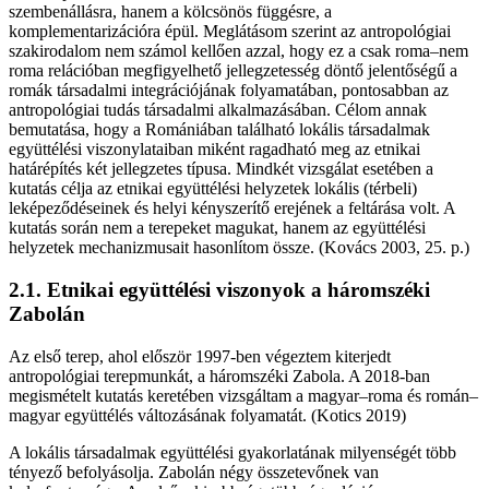
szembenállásra, hanem a kölcsönös függésre, a
komplementarizációra épül. Meglátásom szerint az antropológiai
szakirodalom nem számol kellően azzal, hogy ez a csak roma–nem
roma relációban megfigyelhető jellegzetesség döntő jelentőségű a
romák társadalmi integrációjának folyamatában, pontosabban az
antropológiai tudás társadalmi alkalmazásában. Célom annak
bemutatása, hogy a Romániában található lokális társadalmak
együttélési viszonylataiban miként ragadható meg az etnikai
határépítés két jellegzetes típusa. Mindkét vizsgálat esetében a
kutatás célja az etnikai együttélési helyzetek lokális (térbeli)
leképeződéseinek és helyi kényszerítő erejének a feltárása volt. A
kutatás során nem a terepeket magukat, hanem az együttélési
helyzetek mechanizmusait hasonlítom össze. (Kovács 2003, 25. p.)
2.1. Etnikai együttélési viszonyok a háromszéki
Zabolán
Az első terep, ahol először 1997-ben végeztem kiterjedt
antropológiai terepmunkát, a háromszéki Zabola. A 2018-ban
megismételt kutatás keretében vizsgáltam a magyar–roma és román–
magyar együttélés változásának folyamatát. (Kotics 2019)
A lokális társadalmak együttélési gyakorlatának milyenségét több
tényező befolyásolja. Zabolán négy összetevőnek van