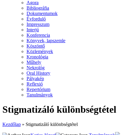
Agora
Bibliográfia
Dokumentumok
Évforduló
Impresszum
Interjú
Konferencia
Könyvek, lapszemle
Köszöntő
Közlemények
Kronológia
Műhely
Nekrológ
Oral History
Pályakép
Reflexió
Repertórium
Tanulmányok
Stigmatizáló különbségtétel
Kezdőlap
»
Stigmatizáló különbségtétel