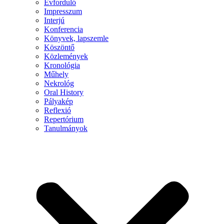
Évforduló
Impresszum
Interjú
Konferencia
Könyvek, lapszemle
Köszöntő
Közlemények
Kronológia
Műhely
Nekrológ
Oral History
Pályakép
Reflexió
Repertórium
Tanulmányok