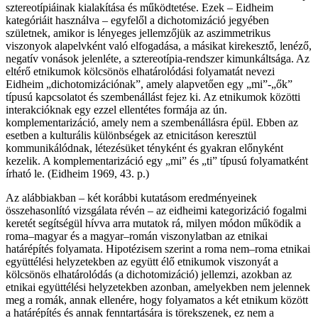
sztereotípiáinak kialakítása és működtetése. Ezek – Eidheim
kategóriáit használva – egyfelől a dichotomizáció jegyében
születnek, amikor is lényeges jellemzőjük az aszimmetrikus
viszonyok alapelvként való elfogadása, a másikat kirekesztő, lenéző,
negatív vonások jelenléte, a sztereotípia-rendszer kimunkáltsága. Az
eltérő etnikumok kölcsönös elhatárolódási folyamatát nevezi
Eidheim „dichotomizációnak”, amely alapvetően egy „mi”-„ők”
típusú kapcsolatot és szembenállást fejez ki. Az etnikumok közötti
interakcióknak egy ezzel ellentétes formája az ún.
komplementarizáció, amely nem a szembenállásra épül. Ebben az
esetben a kulturális különbségek az etnicitáson keresztül
kommunikálódnak, létezésüket tényként és gyakran előnyként
kezelik. A komplementarizáció egy „mi” és „ti” típusú folyamatként
írható le. (Eidheim 1969, 43. p.)
Az alábbiakban – két korábbi kutatásom eredményeinek
összehasonlító vizsgálata révén – az eidheimi kategorizáció fogalmi
keretét segítségül hívva arra mutatok rá, milyen módon működik a
roma–magyar és a magyar–román viszonylatban az etnikai
határépítés folyamata. Hipotézisem szerint a roma nem–roma etnikai
együttélési helyzetekben az együtt élő etnikumok viszonyát a
kölcsönös elhatárolódás (a dichotomizáció) jellemzi, azokban az
etnikai együttélési helyzetekben azonban, amelyekben nem jelennek
meg a romák, annak ellenére, hogy folyamatos a két etnikum között
a határépítés és annak fenntartására is törekszenek, ez nem a