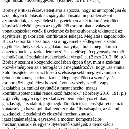
legfontosabb összefüggéseit.” (Borbély 2016, 191. p.)
Borbély kritikai észrevételeit arra alapozza, hogy az antropológiai és
szociológiai kutatások a cigányokat társadalmi problémaként
azonosították, az együttélési helyzetekben a két tudományterület
képviselői elsődlegesen az együtt élő csoportokat elválasztó
vonatkozásokat vették figyelembe és hangsúlyosnak tekintették az
együttélési gyakorlatok konfliktusos jellegét. Meglátása kapcsolódik
Biczó Gábor kutatásaihoz, aki a figyelmet elsődlegesen a stabil
együttélési helyzetek vizsgálatára irányítja, ahol is meghatározó
összetevőnek az azokat létrehozó és azt elősegítő egyensúlyteremtő
technikákat, társadalmi gyakorlatokat vizsgálja. (Biczó 2013, 66. p.)
Borbély szerint a közgondolkodásban éppen úgy, mint a szakmai
közvéleményben az a felfogás vált meghatározóvá, hogy „az etnikai
különbségtétel és az azt kísérő szélsőségesebb megnyilvánulások
(etnocentrizmus, nacionalizmus, idegengyűlölet) a személy- és
csoportközi együttélést hosszú távon »veszélyeztető« vagy
legalábbis az etnikai együttélést megnehezítő, magas
konfliktuspotenciállal rendelkező faktorok.” (Borbély 2016, 191. p.)
Úgy véli, hogy a cigányokkal szembeni hátrányos etnikai,
gazdasági, társadalmi, jogi megkülönböztetés jelenségkörét elemző
kutatások „a hazai politikai rendszer aktuális válságára, az állami,
gazdasági, társadalmi és elosztási mechanizmusok
igazságtalanságára, egyszóval a modern kompenzációs
mechanizmusok és egyensúlyteremtő stratégiák a demokrácia