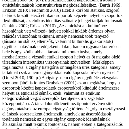
etnicitáskutatások konstruktivista megközelítéseihez. (Barth 1969;
Erikson 2010; Feischmidt 2010) Ezek a korábbi statikus, szigorú
határok között létező etnikai csoportok képzete helyett a csoportok
flexibilitását, az etnikus identitás szituatív jellegét tartják fontosnak.
(Jenkins 2002; Eriksen 2010) „Az etnicitást a »kultúrához
hasonlónak vett változó« helyett sokkal inkább érdemes olyan
relációs változónak tekinteni, amely nemcsak több tényező
(társadalmi státuszjellemzők, valamint kulturális gyakorlatok)
együttes hatásának eredőjeként alakul, hanem ugyanakkor erősen
bele is ágyazódik abba a társadalmi kontextusba, amely
meghatározza a vizsgált etnikai csoport helyét az őt magába ölelő
társadalom interetnikus viszonyainak szövetében. Másképpen
fogalmazva: a cigány kategória önmagában üres kategória, amely
tartalmát csak a nem cigányokkal való kapcsolat révén nyeri el.”
(Durst 2010, 190. p.) A cigány–nem cigány együttélés vizsgálata
szempontjából is fontos Brubaker (2001) azon meglátása, hogy a
csoportok közötti kapcsolatok csoportokból kiinduló értelmezése
helyett az etnicizáló sémák, ezek, valamint az etnikum
kategorizálását végző szereplők kerüljenek a vizsgálatok
középpontjába. A társadalomtörténeti nézőpontot érvényesítő
cigánykutatások az európai cigányság történetét „olyan osztályozási
eljárások sorozataként értelmezik, amelyek az átsorolódások
történetét nemcsak az egyes cigány csoportok identitásának
átalakulása miatt tekintik fontosnak, hanem ebben a kategorizációs