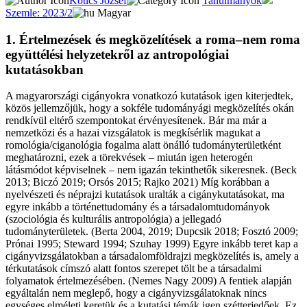
Kotics József
Tanulmányok
Szemle: 2023/2
Magyar
1. Értelmezések és megközelítések a roma
–
nem roma
együttélési helyzetekről az antropológiai
kutatásokban
A magyarországi cigányokra vonatkozó kutatások igen kiterjedtek,
közös jellemzőjük, hogy a sokféle tudományági megközelítés okán
rendkívül eltérő szempontokat érvényesítenek. Bár ma már a
nemzetközi és a hazai vizsgálatok is megkísérlik magukat a
romológia/ciganológia fogalma alatt önálló tudományterületként
meghatározni, ezek a törekvések – miután igen heterogén
látásmódot képviselnek – nem igazán tekinthetők sikeresnek. (Beck
2013; Biczó 2019; Orsós 2015; Rajko 2021) Míg korábban a
nyelvészeti és néprajzi kutatások uralták a cigánykutatásokat, ma
egyre inkább a történettudomány és a társadalomtudományok
(szociológia és kulturális antropológia) a jellegadó
tudományterületek. (Berta 2004, 2019; Dupcsik 2018; Fosztó 2009;
Prónai 1995; Steward 1994; Szuhay 1999) Egyre inkább teret kap a
cigányvizsgálatokban a társadalomföldrajzi megközelítés is, amely a
térkutatások címszó alatt fontos szerepet tölt be a társadalmi
folyamatok értelmezésében. (Nemes Nagy 2009) A fentiek alapján
egyáltalán nem meglepő, hogy a cigányvizsgálatoknak nincs
egységes elméleti keretük és a kutatási témák igen szétterjedőek. Ez