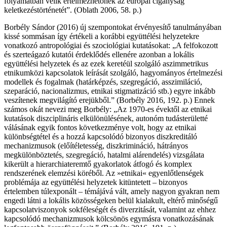
folyamatban vélik értelmezhetőnek az európai cigányság
keletkezéstörténetét”. (Oblath 2006, 58. p.)
Borbély Sándor (2016) új szempontokat érvényesítő tanulmányában
kissé sommásan így értékeli a korábbi együttélési helyzetekre
vonatkozó antropológiai és szociológiai kutatásokat: „A felfokozott
és szerteágazó kutatói érdeklődés ellenére azonban a lokális
együttélési helyzetek és az ezek keretéül szolgáló aszimmetrikus
etnikumközi kapcsolatok leírását szolgáló, hagyományos értelmezési
modellek és fogalmak (határképzés, szegregáció, asszimiláció,
szeparáció, nacionalizmus, etnikai stigmatizáció stb.) egyre inkább
veszítenek megvilágító erejükből.” (Borbély 2016, 192. p.) Ennek
számos okát nevezi meg Borbély: „Az 1970-es évektől az etnikai
kutatások diszciplináris elkülönülésének, autonóm tudásterületté
válásának egyik fontos következménye volt, hogy az etnikai
különbségtétel és a hozzá kapcsolódó bizonyos diszkreditáló
mechanizmusok (előítéletesség, diszkrimináció, hátrányos
megkülönböztetés, szegregáció, hatalmi alárendelés) vizsgálata
kikerült a hierarchiateremtő gyakorlatok átfogó és komplex
rendszerének elemzési köréből. Az »etnikai« egyenlőtlenségek
problémája az együttélési helyzetek kitüntetett – bizonyos
értelemben túlexponált – témájává vált, amely nagyon gyakran nem
engedi látni a lokális közösségeken belül kialakult, eltérő minőségű
kapcsolatviszonyok sokféleségét és diverzitását, valamint az ehhez
kapcsolódó mechanizmusok kölcsönös egymásra vonatkozásának