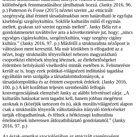
különbségek fennmaradásához járulhatnak hozzá. (Janky 2016, 96.
p.) Patterson és Fosse (2015) nézetei szerint „az etnicizált
szegénység által érintett társadalmakban nem határolható le egyfajta
kisebbségi szegénykultúra. Sokféle kulturális miliő él egymás
mellett, gyakran szó szerint egymás mellett”. Janky Béla ezt a
gondolatmenetet továbbvíve arra a következtetésre jut, hogy: „nincs
egységes cigánykultúra, szegénykultúra, vagy szegény cigány
kultúra.” (Janky 2016, 97. p.) Másfelől a strukturalista nézőpont is
változáson ment keresztül. Ma már körükben is elfogadott az a
nézet, hogy strukturális tényezőkkel nehezen magyarázható
csoportközi eltérések tényleg léteznek, az életlehetőségeket
érdemben befolyásoló viselkedési minták esetében is. Felismerésre
került az is, hogy ezek politikai-világnézeti indíttatású tagadása
egyáltalán nem szolgálja a társadalomtudományok, a
társadalompolitika és az érintett csoportok érdekeit. (Janky 2016,
100. p.) A két korábban teljesen szembenálló felfogás
konvergenciájának elemzését Janky az alábbi felvetéssel zárja: „A
kulturális hatásokat nem tagadni kell, hanem jobban megérteni
azoknak is (közéjük tartozom én is), akik morális/világnézeti alapon
csak a strukturális tényezők változtatására irányuló törekvéseket
tartják elfogadhatónak, és félnek a hétköznapi kulturalista
értelmezések inherensen áldozathibáztató gondolataitól.” (Janky
2016, 97. p.)
Az észak-amerikai szociológiában az etnicizált szegénységre