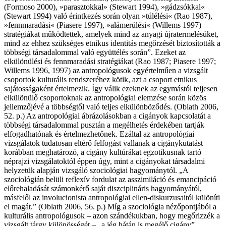
(Formoso 2000), »parasztokkal» (Stewart 1994), »gádzsókkal«
(Stewart 1994) való érintkezés során olyan »túlélési« (Rao 1987),
»fennmaradási« (Piasere 1997), »alámerülési« (Willems 1997)
stratégiákat működtettek, amelyek mind az anyagi újratermelésüket,
mind az ehhez szükséges etnikus identitás megőrzését biztosították a
többségi társadalommal való együttélés során”. Ezeket az
elkülönülési és fennmaradási stratégiákat (Rao 1987; Piasere 1997;
Willems 1996, 1997) az antropológusok egyértelműen a vizsgált
csoportok kulturális rendszeréhez kötik, azt a csoport etnikus
sajátosságaként értelmezik. Így válik ezeknek az egymástól teljesen
elkülönülő csoportoknak az antropológiai elemzése során közös
jellemzőjévé a többségtől való teljes elkülönböződés. (Oblath 2006,
52. p.) Az antropológiai ábrázolásokban a cigányok kapcsolatát a
többségi társadalommal pusztán a megélhetés érdekében tartják
elfogadhatónak és értelmezhetőnek. Ezáltal az antropológiai
vizsgálatok tudatosan eltérő felfogást vallanak a cigánykutatást
korábban meghatározó, a cigány kultúrákat egzotikusnak tartó
néprajzi vizsgálatoktól éppen úgy, mint a cigányokat társadalmi
helyzetük alapján vizsgáló szociológiai hagyománytól. „A
szociológián belüli reflexív fordulat az asszimiláció és emancipáció
előrehaladását számonkérő saját diszciplináris hagyományától,
másfelől az involucionista antropológiai ellen-diskurzusaitól különíti
el magát.” (Oblath 2006, 56. p.) Míg a szociológia nézőpontjából a
kulturális antropológusok – azon szándékukban, hogy megőrizzék a
vizsgált tárgy különösségét – „a jég hátán is megélő cigány”