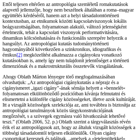
Ettől teljesen eltérően az antropológia szemléletű romakutatások
alapvető jellemzője, hogy nem beszélnek általában a roma–magyar
együttélés kérdéséről, hanem azt a helyi társadalomtörténeti
kontextusban, az etnikumok közötti kapcsolatviszonyok lokális
beágyazottságában, folyamatosan alakuló, változó jelenségként
értelmezik, tehát a kapcsolati viszonyok performativitására,
dinamikus kölcsönhatására és funkcionális szerepére helyezik a
hangsúlyt. Az antropológiai kutatás tudománytörténeti
hagyományából következően a szinkronikus, idiografikus és
émikus
[2]
megközelítést alkalmazza a cigányokra vonatkozó
kutatásokban is, amely így nem tulajdonít jelentőséget a történeti
dimenziónak és a makrostrukturális összetevők vizsgálatának.
Ahogy Oblath Márton lényegre törő megfogalmazásában
olvashatjuk: „Az antropológiai cigánykutatás a néprajz és a
cigányismeret „igazi cigány”-ának sémája helyett a »bennelét«
folyamatosan elkülönböződő pozícióiban kívánja felmutatni és
elismertetni a különféle cigány közösségeket, illetve azok kultúráját.
Itt a vizsgált közösségek szelekciója az, ami továbbra is biztosítja az
antropológiai tanulmányok közös tárgykonstrukciójának
megőrzését, s a szövegek egymásra való hivatkozását lehetővé
teszi.” (Oblath 2006, 52. p.) Oblath szerint a tárgyválasztás révén
érik el az antropológusok azt, hogy az általuk vizsgált közösségek a
többségi társadalomtól teljesen elkülönülők. Olyan cigány
csoportokat keresnek és találnak, „amelyek a »letelepültekkel»