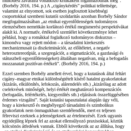
működési zavaraira vonatkozó kritikaként fogalmazódnak meg”.
(Borbély 2016, 194. p.) A „cigánykérdés” politikai telítettsége,
valamint az elnyomott, sok esetben jogfosztott kisebbségi
csoportokkal szembeni kutatói szolidaritás azonban Borbély Sándor
megfogalmazásában „az etnikai egyenlőtlenségek tudományos
elemzésében nemritkán korlátozó értékű megismerési perspektívákat
alakít ki. A normatív, értékelvű szemlélet következménye lehet
például, hogy a romákkal foglalkozó tudományos diskurzus –
kimondva vagy rejtett módon – a társadalmi kirekesztés
mechanizmusait (a diszkriminációt, az előítéletet, a negatív
heterosztereotípiát, a szegregációt, a stigmatizációt, a gazdasági és
státuszbeli egyenlőtlenségeket) általában negatívan, míg a befogadás
mozzanatait pozitívan értékeli”. (Borbély 2016, 194. p.)
Ezzel szemben Borbély amellett érvel, hogy a kutatások által feltárt
cigány–magyar etnikai különbségtételt kísérő hatalmi gyakorlatokat
(kizárás, elkülönítés, lefokozás, alárendelés stb.) „kizárólag az adott
cselekvések minőségét, helyi értékét meghatározó kompenzációs
(befogadás, felértékelés, kiegyenlítés stb.) eljárások összefüggésében
érdemes vizsgálni”. Saját kutatási tapasztalatai alapján úgy véli,
hogy a kirekesztő és megbélyegző társadalmi és szimbolikus
gyakorlatok nem önmagukban szemlélendők, mert ez teljesen
félreviszi ezeknek a jelenségeknek az értelmezését. Ezek ugyanis
egyidejűleg lépnek fel az azokat ellensúlyozó praxisokkal, köztük
kölcsönös átfedések vannak. Ebből következik az az állítása, hogy