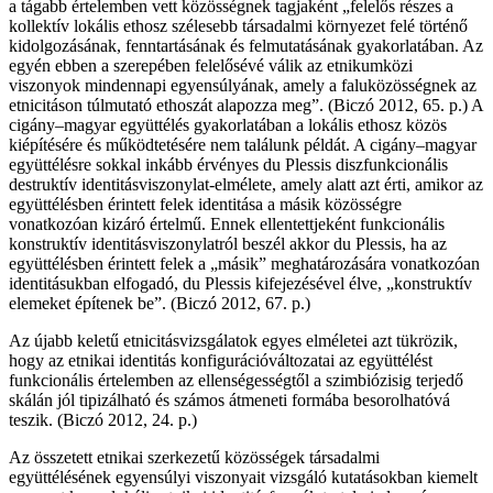
a tágabb értelemben vett közösségnek tagjaként „felelős részes a
kollektív lokális ethosz szélesebb társadalmi környezet felé történő
kidolgozásának, fenntartásának és felmutatásának gyakorlatában. Az
egyén ebben a szerepében felelősévé válik az etnikumközi
viszonyok mindennapi egyensúlyának, amely a faluközösségnek az
etnicitáson túlmutató ethoszát alapozza meg”. (Biczó 2012, 65. p.) A
cigány–magyar együttélés gyakorlatában a lokális ethosz közös
kiépítésére és működtetésére nem találunk példát. A cigány–magyar
együttélésre sokkal inkább érvényes du Plessis diszfunkcionális
destruktív identitásviszonylat-elmélete, amely alatt azt érti, amikor az
együttélésben érintett felek identitása a másik közösségre
vonatkozóan kizáró értelmű. Ennek ellentettjeként funkcionális
konstruktív identitásviszonylatról beszél akkor du Plessis, ha az
együttélésben érintett felek a „másik” meghatározására vonatkozóan
identitásukban elfogadó, du Plessis kifejezésével élve, „konstruktív
elemeket építenek be”. (Biczó 2012, 67. p.)
Az újabb keletű etnicitásvizsgálatok egyes elméletei azt tükrözik,
hogy az etnikai identitás konfigurációváltozatai az együttélést
funkcionális értelemben az ellenségességtől a szimbiózisig terjedő
skálán jól tipizálható és számos átmeneti formába besorolhatóvá
teszik. (Biczó 2012, 24. p.)
Az összetett etnikai szerkezetű közösségek társadalmi
együttélésének egyensúlyi viszonyait vizsgáló kutatásokban kiemelt