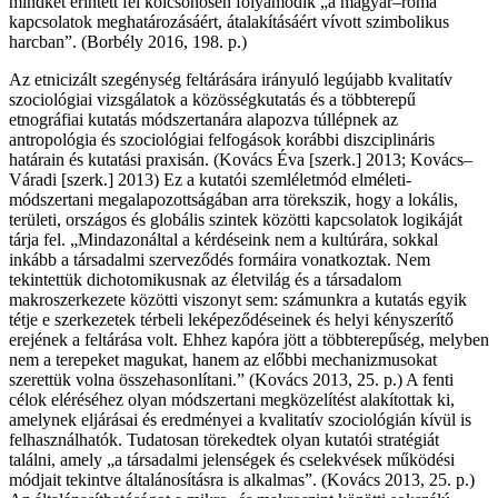
mindkét érintett fél kölcsönösen folyamodik „a magyar–roma
kapcsolatok meghatározásáért, átalakításáért vívott szimbolikus
harcban”. (Borbély 2016, 198. p.)
Az etnicizált szegénység feltárására irányuló legújabb kvalitatív
szociológiai vizsgálatok a közösségkutatás és a többterepű
etnográfiai kutatás módszertanára alapozva túllépnek az
antropológia és szociológiai felfogások korábbi diszciplináris
határain és kutatási praxisán. (Kovács Éva [szerk.] 2013; Kovács–
Váradi [szerk.] 2013) Ez a kutatói szemléletmód elméleti-
módszertani megalapozottságában arra törekszik, hogy a lokális,
területi, országos és globális szintek közötti kapcsolatok logikáját
tárja fel. „Mindazonáltal a kérdéseink nem a kultúrára, sokkal
inkább a társadalmi szerveződés formáira vonatkoztak. Nem
tekintettük dichotomikusnak az életvilág és a társadalom
makroszerkezete közötti viszonyt sem: számunkra a kutatás egyik
tétje e szerkezetek térbeli leképeződéseinek és helyi kényszerítő
erejének a feltárása volt. Ehhez kapóra jött a többterepűség, melyben
nem a terepeket magukat, hanem az előbbi mechanizmusokat
szerettük volna összehasonlítani.” (Kovács 2013, 25. p.) A fenti
célok eléréséhez olyan módszertani megközelítést alakítottak ki,
amelynek eljárásai és eredményei a kvalitatív szociológián kívül is
felhasználhatók. Tudatosan törekedtek olyan kutatói stratégiát
találni, amely „a társadalmi jelenségek és cselekvések működési
módjait tekintve általánosításra is alkalmas”. (Kovács 2013, 25. p.)