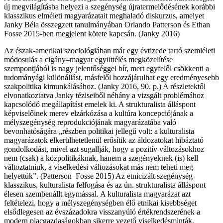
új megvilágításba helyezi a szegénység újratermelődésének korábbi
klasszikus elméleti magyarázatait meghaladó diskurzus, amelyet
Janky Béla összegzett tanulmányában Orlando Patterson és Ethan
Fosse 2015-ben megjelent kötete kapcsán. (Janky 2016)
Az észak-amerikai szociológiában már egy évtizede tartó szemléleti
módosulás a cigány–magyar együttélés megközelítése
szempontjából is nagy jelentőséggel bír, mert egyfelől csökkenti a
tudományági különállást, másfelől hozzájárulhat egy eredményesebb
szakpolitika kimunkálásához. (Janky 2016, 90. p.) A részletektől
elvonatkoztatva Janky téziseiből néhány a vizsgált problémához
kapcsolódó megállapítást emelek ki. A strukturalista álláspont
képviselőinek merev elzárkózása a kultúra koncepciójának a
mélyszegénység reprodukciójának magyarázatába való
bevonhatóságára „részben politikai jellegű volt: a kulturalista
magyarázatok elkerülhetetlenül erősítik az áldozatokat hibáztató
gondolkodást, mivel azt sugallják, hogy a pozitív változásokhoz
nem (csak) a közpolitikáknak, hanem a szegényeknek (is) kell
változtatniuk, a viselkedési változásokat más nem teheti meg
helyettük”. (Patterson–Fosse 2015) Az etnicizált szegénység
klasszikus, kulturalista felfogása és az ún. strukturalista álláspont
élesen szembenállt egymással. A kulturalista magyarázat azt
feltételezi, hogy a mélyszegénységben élő etnikai kisebbséget
elsődlegesen az évszázadokra visszanyúló értékrendszerének a
modern piacgazdaságokban sikerre vezető viselkedésminták,