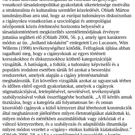
vonatkozó társadalompolitikai gyakorlatok sikertelensége motiválta
a strukturalista és kulturalista szemlélet közeledését. Oblath Márton
tanulmányában arra utal, hogy az európai tudományos diskurzusban
a cigányokra vonatkozóan a szociológiai és antropológiai
nézőpontok közös értelmezési horizontra helyezését a
társadalomtörténeti megközelítés szemléletmódjának érvényre
juttatása segítheti elő (Oblath 2006, 56. p.), amely igen karakteres
módon az ún. „holland iskolaként” emlegetett Leo Lucassen, Wim
Willems (1998) tevékenységéhez kötődik. Felfogásuk újítása abban
ragadható meg, hogy a cigányoknak az egyes történeti
korszakokhoz és diskurzusokhoz köthető kategorizációját
vizsgálták. A hatóságok, a folklór, a tudomány képviselői és a
populáris irodalom esetében tárták fel azokat a besorolási
rendszereket, amelyek alapján a cigány jelentéstartalmát
meghatározták. Ezt követően vizsgálták azokat az ugyancsak térben
és időben eltérő egyedi gyakorlatokat, amelyek a cigányok
stigmatizációjával, letelepítésével, nevelésével, tevékenységük
szabályozásával voltak összefüggésbe hozhatók. „A fő kérdés annak
tisztázása, hogy a kategória alá folyamatosan be- és onnan
kisorolódó cigányok a külső környezet által létrehozott konstrukciók
által meghatározott játéktérben milyen életstratégiákat alakítottak ki,
milyen módon és mértékben asszimilálódtak vagy zárkóztak el a
változó környezetben, és a szabályozás és adaptálódás dinamikája
milyen módon vezettet a »cigány« etnikus kultúrák kialakulásához.”
(Oblath 2006, 58. p.) Ez a szemléletmód kapcsolódik a kortárs