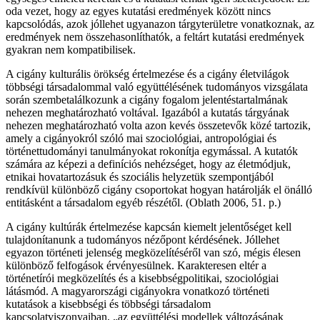
oda vezet, hogy az egyes kutatási eredmények között nincs
kapcsolódás, azok jóllehet ugyanazon tárgyterületre vonatkoznak, az
eredmények nem összehasonlíthatók, a feltárt kutatási eredmények
gyakran nem kompatibilisek.
A cigány kulturális örökség értelmezése és a cigány életvilágok
többségi társadalommal való együttélésének tudományos vizsgálata
során szembetalálkozunk a cigány fogalom jelentéstartalmának
nehezen meghatározható voltával. Igazából a kutatás tárgyának
nehezen meghatározható volta azon kevés összetevők közé tartozik,
amely a cigányokról szóló mai szociológiai, antropológiai és
történettudományi tanulmányokat rokonítja egymással. A kutatók
számára az képezi a definíciós nehézséget, hogy az életmódjuk,
etnikai hovatartozásuk és szociális helyzetük szempontjából
rendkívül különböző cigány csoportokat hogyan határolják el önálló
entitásként a társadalom egyéb részétől. (Oblath 2006, 51. p.)
A cigány kultúrák értelmezése kapcsán kiemelt jelentőséget kell
tulajdonítanunk a tudományos nézőpont kérdésének. Jóllehet
egyazon történeti jelenség megközelítéséről van szó, mégis élesen
különböző felfogások érvényesülnek. Karakteresen eltér a
történetírói megközelítés és a kisebbségpolitikai, szociológiai
látásmód. A magyarországi cigányokra vonatkozó történeti
kutatások a kisebbségi és többségi társadalom
kapcsolatviszonyaiban, „az együttélési modellek változásának