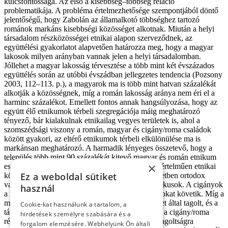
kulcsfontossága. Az első a kisebbség–többség reláció
problematikája. A probléma értelmezhetősége szempontjából döntő
jelentőségű, hogy Zabolán az államalkotó többséghez tartozó
románok markáns kisebbségi közösséget alkotnak. Miután a helyi
társadalom részközösségei etnikai alapon szerveződnek, az
együttélési gyakorlatot alapvetően határozza meg, hogy a magyar
lakosok milyen arányban vannak jelen a helyi társadalomban.
Jóllehet a magyar lakosság térvesztése a több mint két évszázados
együttélés során az utóbbi évszádban jellegzetes tendencia (Pozsony
2003, 112–113. p.), a magyarok ma is több mint hatvan százalékát
alkotják a közösségnek, míg a román lakosság aránya nem éri el a
harminc százalékot. Emellett fontos annak hangsúlyozása, hogy az
együtt élő etnikumok térbeli szegregációja máig meghatározó
tényező, bár kialakulnak etnikailag vegyes területek is, ahol a
szomszédsági viszony a román, magyar és cigány/roma családok
között gyakori, az eltérő etnikumok térbeli elkülönülése ma is
markánsan meghatározó. A harmadik lényeges összetevő, hogy a
település több mint 90 százalékát kitevő magyar és román etnikum
×
esetében az eltérő vallásfelekezethez tartozás egyértelműen etnikai
Ez a weboldal sütiket
kötődést jelöl, amennyiben a románok minden esetben ortodox
vallásúak, míg a magyarok reformátusok és katolikusok. A cigányok
használ
a magyarok nyelvét és az általuk gyakorolt vallásokat követik. Míg a
magyarok közössége alapvetően a vallási felekezet által tagolt, és a
Cookie-kat használunk a tartalom, a
társadalmi státusz ezt kevésbé befolyásolja, addig a cigány/roma
hirdetések személyre szabására és a
részközösség esetében a vallásnak nincs a belső tagoltságra
forgalom elemzésére. Webhelyünk Ön általi