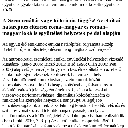
együttélés gyakorlata és a nem roma etnikumok közötti együttélés
között.
2. Szembenállás vagy kölcsönös függés? Az etnikai
határépítés eltérései roma–magyar és román–
magyar lokális együttélési helyzetek példái alapján
Az együtt élő etnikumok etnikai határépítési folyamata Közép–
Kelet-Európa rurális településein máig meghatározó tényező.
Az antropológiai szemléletű etnikai együttélési helyzeteket vizsgáló
kutatások (Bakó 2006; Biczó 2015; Biró 1996; Oláh 2006; Peti
2007) alapvető jellemzője, hogy nem beszélnek általában az eltérő
etnikumok együttélésének kérdéséről, hanem azt a helyi
társadalomtörténeti kontextusban, az etnikumok közötti
kapcsolatviszonyok lokális beágyazottságában, folyamatosan
alakuló, változó jelenségként értelmezik, tehát a kapcsolati
viszonyok performativitására, dinamikus kölcsönhatására és
funkcionális szerepére helyezik a hangsúlyt. A legújabb
etnicitásvizsgálatok annak társadalmilag konstruált voltát, relációs és
szituatív vonatkozásait tekintik hangsúlyosnak, amely az
elhatárolódás és a különbségtétel társadalmi praxisaiban realizálódik.
(Feischmidt 2010, 7–8. p.) Az eltérő etnikai csoportok közötti
határok fenntartásának fontos eleme a másik etnikumról formált kép