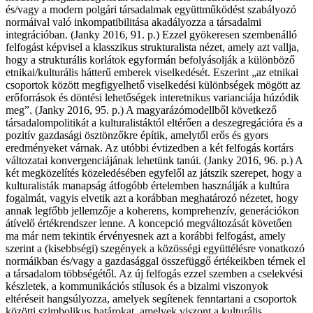
és/vagy a modern polgári társadalmak együttműködést szabályozó
normáival való inkompatibilitása akadályozza a társadalmi
integrációban. (Janky 2016, 91. p.) Ezzel gyökeresen szembenálló
felfogást képvisel a klasszikus strukturalista nézet, amely azt vallja,
hogy a strukturális korlátok egyformán befolyásolják a különböző
etnikai/kulturális hátterű emberek viselkedését. Eszerint „az etnikai
csoportok között megfigyelhető viselkedési különbségek mögött az
erőforrások és döntési lehetőségek interetnikus varianciája húzódik
meg”. (Janky 2016, 95. p.) A magyarázómodellből következő
társadalompolitikát a kulturalistáktól eltérően a deszegregációra és a
pozitív gazdasági ösztönzőkre építik, amelytől erős és gyors
eredményeket várnak. Az utóbbi évtizedben a két felfogás kortárs
változatai konvergenciájának lehetünk tanúi. (Janky 2016, 96. p.) A
két megközelítés közeledésében egyfelől az játszik szerepet, hogy a
kulturalisták manapság átfogóbb értelemben használják a kultúra
fogalmát, vagyis elvetik azt a korábban meghatározó nézetet, hogy
annak legfőbb jellemzője a koherens, komprehenzív, generációkon
átívelő értékrendszer lenne. A koncepció megváltozását követően
ma már nem tekintik érvényesnek azt a korábbi felfogást, amely
szerint a (kisebbségi) szegények a közösségi együttélésre vonatkozó
normáikban és/vagy a gazdasággal összefüggő értékeikben térnek el
a társadalom többségétől. Az új felfogás ezzel szemben a cselekvési
készletek, a kommunikációs stílusok és a bizalmi viszonyok
eltéréseit hangsúlyozza, amelyek segítenek fenntartani a csoportok
közötti szimbolikus határokat, amelyek viszont a kulturális