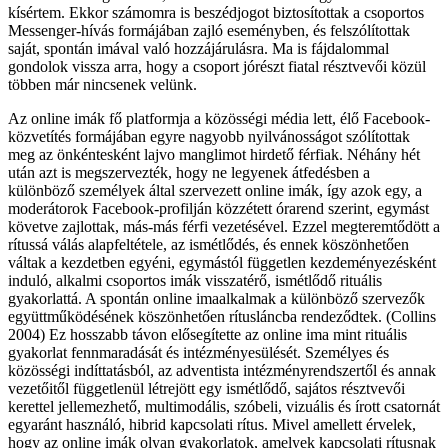
kísértem. Ekkor számomra is beszédjogot biztosítottak a csoportos
Messenger-hívás formájában zajló eseményben, és felszólítottak
saját, spontán imával való hozzájárulásra. Ma is fájdalommal
gondolok vissza arra, hogy a csoport jórészt fiatal résztvevői közül
többen már nincsenek velünk.
Az online imák fő platformja a közösségi média lett, élő Facebook-
közvetítés formájában egyre nagyobb nyilvánosságot szólítottak
meg az önkéntesként lajvo manglimot hirdető férfiak. Néhány hét
után azt is megszervezték, hogy ne legyenek átfedésben a
különböző személyek által szervezett online imák, így azok egy, a
moderátorok Facebook-profilján közzétett órarend szerint, egymást
követve zajlottak, más-más férfi vezetésével. Ezzel megteremtődött a
rítussá válás alapfeltétele, az ismétlődés, és ennek köszönhetően
váltak a kezdetben egyéni, egymástól független kezdeményezésként
induló, alkalmi csoportos imák visszatérő, ismétlődő rituális
gyakorlattá. A spontán online imaalkalmak a különböző szervezők
együttműködésének köszönhetően rítusláncba rendeződtek. (Collins
2004) Ez hosszabb távon elősegítette az online ima mint rituális
gyakorlat fennmaradását és intézményesülését. Személyes és
közösségi indíttatásból, az adventista intézményrendszertől és annak
vezetőitől függetlenül létrejött egy ismétlődő, sajátos résztvevői
kerettel jellemezhető, multimodális, szóbeli, vizuális és írott csatornát
egyaránt használó, hibrid kapcsolati rítus. Mivel amellett érvelek,
hogy az online imák olyan gyakorlatok, amelyek kapcsolati rítusnak