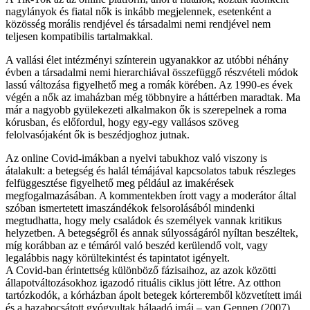
nagylányok és fiatal nők is inkább megjelennek, esetenként a
közösség morális rendjével és társadalmi nemi rendjével nem
teljesen kompatibilis tartalmakkal.
A vallási élet intézményi színterein ugyanakkor az utóbbi néhány
évben a társadalmi nemi hierarchiával összefüggő részvételi módok
lassú változása figyelhető meg a romák körében. Az 1990-es évek
végén a nők az imaházban még többnyire a háttérben maradtak. Ma
már a nagyobb gyülekezeti alkalmakon ők is szerepelnek a roma
kórusban, és előfordul, hogy egy-egy vallásos szöveg
felolvasójaként ők is beszédjoghoz jutnak.
Az online Covid-imákban a nyelvi tabukhoz való viszony is
átalakult: a betegség és halál témájával kapcsolatos tabuk részleges
felfüggesztése figyelhető meg például az imakérések
megfogalmazásában. A kommentekben írott vagy a moderátor által
szóban ismertetett imaszándékok felsorolásából mindenki
megtudhatta, hogy mely családok és személyek vannak kritikus
helyzetben. A betegségről és annak súlyosságáról nyíltan beszéltek,
míg korábban az e témáról való beszéd kerülendő volt, vagy
legalábbis nagy körültekintést és tapintatot igényelt.
A Covid-ban érintettség különböző fázisaihoz, az azok közötti
állapotváltozásokhoz igazodó rituális ciklus jött létre. Az otthon
tartózkodók, a kórházban ápolt betegek kórteremből közvetített imái
és a hazabocsátott gyógyultak hálaadó imái – van Gennep (2007)