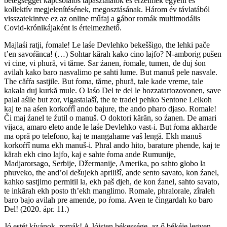
betegséggel kapcsolatos tapasztalatok és érzelmek egyéni és
kollektív megjelenítésének, megosztásának. Három év távlatából
visszatekintve ez az online műfaj a gábor romák multimodális
Covid-krónikájaként is értelmezhető.
Majlaśi ratji, ŕomale! Le laśe Devlehko bekeššigo, the lehki pače
t’en savoŕănca! (…) Sohtar kărah kako cino lajfo? N-amborig pušen
vi cine, vi phură, vi tărne. Sar źanen, ŕomale, tumen, de duj śon
avilah kako baro nasvalimo pe sahti lume. But manuš pele nasvale.
The căŕŕa sastjile. But ŕoma, tărne, phură, tale kade vreme, tale
kakala duj kurkă mule. O laśo Del te del le hozzatartozovonen, save
palal aśile but zor, vigastalašî, the te tradel pehko Sentone Lelkoh
kaj te na aśen korkoŕŕî ando bajure, the ando pharo djaso. Romale!
Či maj źanel te źutil o manuš. O doktori kărăn, so źanen. De amari
vijaca, amaro eleto ande le laśe Devlehko vast-i. But ŕoma akharde
ma opră po telefono, kaj te mangahame vaš lengă. Ekh manuš
korkoŕŕî numa ekh manuš-i. Phral ando hito, barature phende, kaj te
kărah ekh cino lajfo, kaj e sahte ŕoma ande Rumunije,
Madjarorsago, Serbije, Džermanije, Amerika, po sahto globo la
phuveko, the and’ol dešujekh aprilišî, ande sento savato, kon źanel,
kahko sastjimo permitil la, ekh paš djeh, de kon źanel, sahto savato,
te inkărah ekh posto th’ekh manglimo. Romale, phralorale, zîraleh
baro bajo avilah pre amende, po ŕoma. Aven te čingardah ko baro
Del! (2020. ápr. 11.)
Jó estét kívánok, romák! A Jóisten békessége, az ő békéje legyen