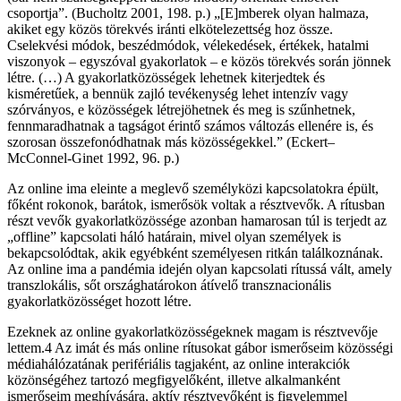
csoportja”. (Bucholtz 2001, 198. p.) „[E]mberek olyan halmaza,
akiket egy közös törekvés iránti elkötelezettség hoz össze.
Cselekvési módok, beszédmódok, vélekedések, értékek, hatalmi
viszonyok – egyszóval gyakorlatok – e közös törekvés során jönnek
létre. (…) A gyakorlatközösségek lehetnek kiterjedtek és
kisméretűek, a bennük zajló tevékenység lehet intenzív vagy
szórványos, e közösségek létrejöhetnek és meg is szűnhetnek,
fennmaradhatnak a tagságot érintő számos változás ellenére is, és
szorosan összefonódhatnak más közösségekkel.” (Eckert–
McConnel-Ginet 1992, 96. p.)
Az online ima eleinte a meglevő személyközi kapcsolatokra épült,
főként rokonok, barátok, ismerősök voltak a résztvevők. A rítusban
részt vevők gyakorlatközössége azonban hamarosan túl is terjedt az
„offline” kapcsolati háló határain, mivel olyan személyek is
bekapcsolódtak, akik egyébként személyesen ritkán találkoznának.
Az online ima a pandémia idején olyan kapcsolati rítussá vált, amely
transzlokális, sőt országhatárokon átívelő transznacionális
gyakorlatközösséget hozott létre.
Ezeknek az online gyakorlatközösségeknek magam is résztvevője
lettem.4 Az imát és más online rítusokat gábor ismerőseim közösségi
médiahálózatának perifériális tagjaként, az online interakciók
közönségéhez tartozó megfigyelőként, illetve alkalmanként
ismerőseim meghívására, aktív résztvevőként is figyelemmel