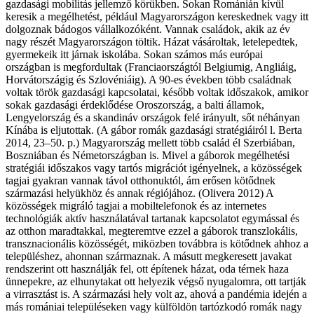
gazdasági mobilitás jellemző körükben. Sokan Románián kívül
keresik a megélhetést, például Magyarországon kereskednek vagy itt
dolgoznak bádogos vállalkozóként. Vannak családok, akik az év
nagy részét Magyarországon töltik. Házat vásároltak, letelepedtek,
gyermekeik itt járnak iskolába. Sokan számos más európai
országban is megfordultak (Franciaországtól Belgiumig, Angliáig,
Horvátországig és Szlovéniáig). A 90-es években több családnak
voltak török gazdasági kapcsolatai, később voltak időszakok, amikor
sokak gazdasági érdeklődése Oroszország, a balti államok,
Lengyelország és a skandináv országok felé irányult, sőt néhányan
Kínába is eljutottak. (A gábor romák gazdasági stratégiáiról l. Berta
2014, 23–50. p.) Magyarország mellett több család él Szerbiában,
Boszniában és Németországban is. Mivel a gáborok megélhetési
stratégiái időszakos vagy tartós migrációt igényelnek, a közösségek
tagjai gyakran vannak távol otthonuktól, ám erősen kötődnek
származási helyükhöz és annak régiójához. (Olivera 2012) A
közösségek migráló tagjai a mobiltelefonok és az internetes
technológiák aktív használatával tartanak kapcsolatot egymással és
az otthon maradtakkal, megteremtve ezzel a gáborok transzlokális,
transznacionális közösségét, miközben továbbra is kötődnek ahhoz a
településhez, ahonnan származnak. A másutt megkeresett javakat
rendszerint ott használják fel, ott építenek házat, oda térnek haza
ünnepekre, az elhunytakat ott helyezik végső nyugalomra, ott tartják
a virrasztást is. A származási hely volt az, ahová a pandémia idején a
más romániai településeken vagy külföldön tartózkodó romák nagy