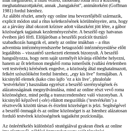
imát meghirdető, a rítust vezető, moderáló roma férfi a közösség
meghatalmazottjaként, annak „hangjaként”, animátorként (Goffman
1981) fordul Istenhez.
Az alábbi részlet, amely egy online ima bevezetőjéből származik,
explicit módon utal a rítus keletkezésének körülményeire, arra, hogy
az a járvány által okozott krízisre adott válaszként jött létre, a gábor
közösségek tagjainak kezdeményezésére. A beszélő egy hatvanas
éveiben járó férfi. Elöljáróban a beszélői pozíciót tisztázó
szabadkozás hangzik el, amely az online imákban – a rítus
adventista intézményrendszerbe betagozódó intézményesülése előtt
legalábbis – visszatérő szerkezeti elemnek bizonyult. A beszélő
hangsúlyozza, hogy nem saját személyét kívánja előtérbe helyezni,
hanem az őt telefonon megkérő roma ismerősök (vallási értelemben
vett testvérek) kérésének engedve, a közösség által meghatalmazott,
felkért szószólóként fordul Istenhez, „egy kis live” formájában. A
kicsinyítő elemek (kako cino lajfo ’ez a kis live’, phraloŕale
’testvérkéim’) használata egyrészt a beszélő szerénységének és
alázatosságának megnyilvánulása, mind az online részt vevő roma
közönséghez, mind pedig a transzcendenshez való viszonyban. A
kicsinyítő képzővel (-oŕe) ellátott megszólítás (’testvérkéim’) a
résztvevők közötti társas és érzelmi közelséget is jelzi. Segítségével
a beszélő önmagát és az online közönséget is az Istenhez alázatosan
forduló testvérek közösségének tagjaiként pozícionálja.
Az önleértékelés különböző stratégiáival gyakran élnek az online