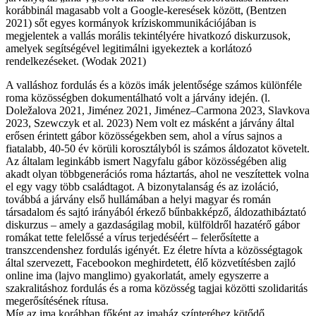
korábbinál magasabb volt a Google-keresések között, (Bentzen
2021) sőt egyes kormányok kríziskommunikációjában is
megjelentek a vallás morális tekintélyére hivatkozó diskurzusok,
amelyek segítségével legitimálni igyekeztek a korlátozó
rendelkezéseket. (Wodak 2021)
A valláshoz fordulás és a közös imák jelentősége számos különféle
roma közösségben dokumentálható volt a járvány idején. (l.
Doležalova 2021, Jiménez 2021, Jiménez–Carmona 2023, Slavkova
2023, Szewczyk et al. 2023) Nem volt ez másként a járvány által
erősen érintett gábor közösségekben sem, ahol a vírus sajnos a
fiatalabb, 40-50 év körüli korosztályból is számos áldozatot követelt.
Az általam leginkább ismert Nagyfalu gábor közösségében alig
akadt olyan többgenerációs roma háztartás, ahol ne veszítettek volna
el egy vagy több családtagot. A bizonytalanság és az izoláció,
továbbá a járvány első hullámában a helyi magyar és román
társadalom és sajtó irányából érkező bűnbakképző, áldozathibáztató
diskurzus – amely a gazdaságilag mobil, külföldről hazatérő gábor
romákat tette felelőssé a vírus terjedéséért – felerősítette a
transzcendenshez fordulás igényét. Ez életre hívta a közösségtagok
által szervezett, Facebookon meghirdetett, élő közvetítésben zajló
online ima (lajvo manglimo) gyakorlatát, amely egyszerre a
szakralitáshoz fordulás és a roma közösség tagjai közötti szolidaritás
megerősítésének rítusa.
Míg az ima korábban főként az imaház színteréhez kötődő