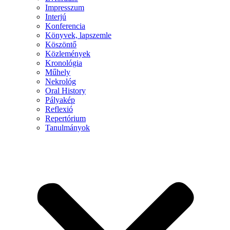
Impresszum
Interjú
Konferencia
Könyvek, lapszemle
Köszöntő
Közlemények
Kronológia
Műhely
Nekrológ
Oral History
Pályakép
Reflexió
Repertórium
Tanulmányok