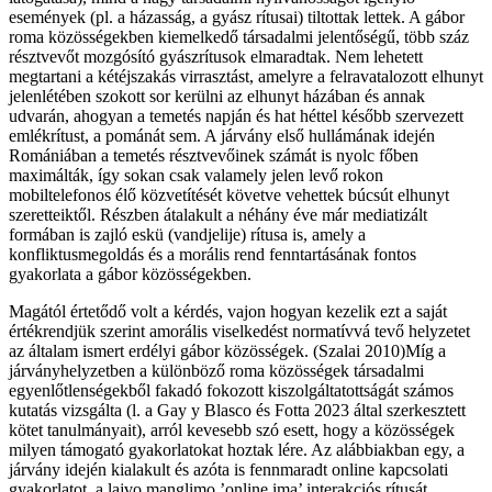
események (pl. a házasság, a gyász rítusai) tiltottak lettek. A gábor
roma közösségekben kiemelkedő társadalmi jelentőségű, több száz
résztvevőt mozgósító gyászrítusok elmaradtak. Nem lehetett
megtartani a kétéjszakás virrasztást, amelyre a felravatalozott elhunyt
jelenlétében szokott sor kerülni az elhunyt házában és annak
udvarán, ahogyan a temetés napján és hat héttel később szervezett
emlékrítust, a pománát sem. A járvány első hullámának idején
Romániában a temetés résztvevőinek számát is nyolc főben
maximálták, így sokan csak valamely jelen levő rokon
mobiltelefonos élő közvetítését követve vehettek búcsút elhunyt
szeretteiktől. Részben átalakult a néhány éve már mediatizált
formában is zajló eskü (vandjelije) rítusa is, amely a
konfliktusmegoldás és a morális rend fenntartásának fontos
gyakorlata a gábor közösségekben.
Magától értetődő volt a kérdés, vajon hogyan kezelik ezt a saját
értékrendjük szerint amorális viselkedést normatívvá tevő helyzetet
az általam ismert erdélyi gábor közösségek. (Szalai 2010)Míg a
járványhelyzetben a különböző roma közösségek társadalmi
egyenlőtlenségekből fakadó fokozott kiszolgáltatottságát számos
kutatás vizsgálta (l. a Gay y Blasco és Fotta 2023 által szerkesztett
kötet tanulmányait), arról kevesebb szó esett, hogy a közösségek
milyen támogató gyakorlatokat hoztak lére. Az alábbiakban egy, a
járvány idején kialakult és azóta is fennmaradt online kapcsolati
gyakorlatot, a lajvo manglimo ’online ima’ interakciós rítusát