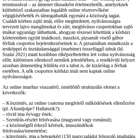
terminusával – az átmenet rítusaiként értelmezhetők, amelyeknek
különböző szakaszaiban legalább online résztvevőként
végigkísérhették és támogathatták egymást a közösség tagjai.
Családi körben zajló imát, előre meghirdetett, nyilvánosságra
tervezett lajvo manglimokat és zárt, meghívásos csoportokban zajló
imákat ugyanúgy láthattunk, ahogyan részesei lehettünk a kórházi
kórteremben együtt imádkozó, maszkot, pizsamát viselő gábor
férfiak csoportos bejelentkezéseinek is. A pizsamában mutatkozás a
testképpel és tisztátalansággal (marhime) összefüggő tabuk (ld.
Szalai 2021) miatt korábban elképzelhetetlen lett volna nyilvánosság
előtt, különösen ellenkező neműek jelenlétében, a rendkívüli helyzet
azonban átmenetileg felülírta ezt a tabut is, de kizárólag a férfiak
esetében. A nők csoportos kórházi imái nem kaptak online
nyilvánosságot.
Az online imarítus visszatérő, ismétlődő strukturális elemei a
következők:
– Köszöntés, az online csatorna megfelelő működésének ellenőrzése
(pl. Ašundjolpe? Hallatszik?);
– rövid ima és/vagy ének;
– Szentírás-részlet felolvasása (magyarul vagy románul);
– a közönségtől érkező kérések, imaszándékok
felolvasása/ismertetése;
– könyörgés, ima a betegekért (150 nagycsaládot felsoroló imalistára