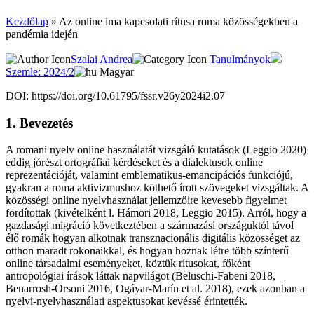
Kezdőlap
»
Az online ima kapcsolati rítusa roma közösségekben a
pandémia idején
Szalai Andrea
Tanulmányok
Szemle: 2024/2
Magyar
DOI: https://doi.org/10.61795/fssr.v26y2024i2.07
1. Bevezetés
A romani nyelv online használatát vizsgáló kutatások (Leggio 2020)
eddig jórészt ortográfiai kérdéseket és a dialektusok online
reprezentációját, valamint emblematikus-emancipációs funkciójú,
gyakran a roma aktivizmushoz köthető írott szövegeket vizsgáltak. A
közösségi online nyelvhasználat jellemzőire kevesebb figyelmet
fordítottak (kivételként l. Hámori 2018, Leggio 2015). Arról, hogy a
gazdasági migráció következtében a származási országuktól távol
élő romák hogyan alkotnak transznacionális digitális közösséget az
otthon maradt rokonaikkal, és hogyan hoznak létre több színterű
online társadalmi eseményeket, köztük rítusokat, főként
antropológiai írások láttak napvilágot (Beluschi-Fabeni 2018,
Benarrosh-Orsoni 2016, Ogáyar-Marín et al. 2018), ezek azonban a
nyelvi-nyelvhasználati aspektusokat kevéssé érintették.