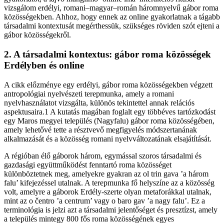
vizsgálom erdélyi, romani–magyar–román háromnyelvű gábor roma
közösségekben. Ahhoz, hogy ennek az online gyakorlatnak a tágabb
társadalmi kontextusát megérthessük, szükséges röviden szót ejteni a
gábor közösségekről.
2. A társadalmi kontextus: gábor roma közösségek
Erdélyben és online
A cikk előzménye egy erdélyi, gábor roma közösségekben végzett
antropológiai nyelvészeti terepmunka, amely a romani
nyelvhasználatot vizsgálta, különös tekintettel annak relációs
aspektusaira.1 A kutatás magában foglalt egy többéves tartózkodást
egy Maros megyei település (Nagyfalu) gábor roma közösségében,
amely lehetővé tette a résztvevő megfigyelés módszertanának
alkalmazását és a közösség romani nyelvváltozatának elsajátítását.
A régióban élő gáborok három, egymással szoros társadalmi és
gazdasági együttműködést fenntartó roma közösséget
különböztetnek meg, amelyekre gyakran az ol trin gava ’a három
falu’ kifejezéssel utalnak. A terepmunka fő helyszíne az a közösség
volt, amelyre a gáborok Erdély-szerte olyan metaforákkal utalnak,
mint az o čentro ’a centrum’ vagy o baro gav ’a nagy falu’. Ez a
terminológia is jelzi azt a társadalmi jelentőséget és presztízst, amely
a település mintegy 800 fős roma közösségének egyes