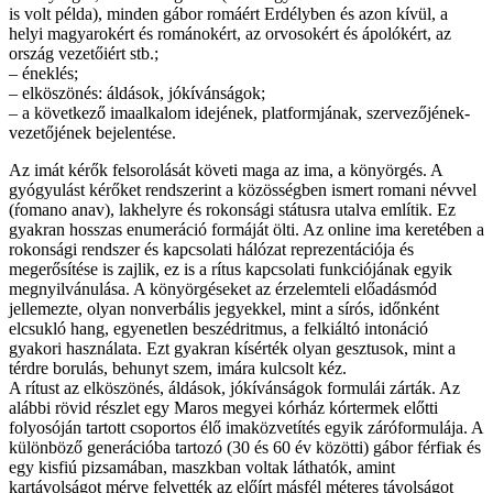
is volt példa), minden gábor romáért Erdélyben és azon kívül, a
helyi magyarokért és románokért, az orvosokért és ápolókért, az
ország vezetőiért stb.;
– éneklés;
– elköszönés: áldások, jókívánságok;
– a következő imaalkalom idejének, platformjának, szervezőjének-
vezetőjének bejelentése.
Az imát kérők felsorolását követi maga az ima, a könyörgés. A
gyógyulást kérőket rendszerint a közösségben ismert romani névvel
(ŕomano anav), lakhelyre és rokonsági státusra utalva említik. Ez
gyakran hosszas enumeráció formáját ölti. Az online ima keretében a
rokonsági rendszer és kapcsolati hálózat reprezentációja és
megerősítése is zajlik, ez is a rítus kapcsolati funkciójának egyik
megnyilvánulása. A könyörgéseket az érzelemteli előadásmód
jellemezte, olyan nonverbális jegyekkel, mint a sírós, időnként
elcsukló hang, egyenetlen beszédritmus, a felkiáltó intonáció
gyakori használata. Ezt gyakran kísérték olyan gesztusok, mint a
térdre borulás, behunyt szem, imára kulcsolt kéz.
A rítust az elköszönés, áldások, jókívánságok formulái zárták. Az
alábbi rövid részlet egy Maros megyei kórház kórtermek előtti
folyosóján tartott csoportos élő imaközvetítés egyik záróformulája. A
különböző generációba tartozó (30 és 60 év közötti) gábor férfiak és
egy kisfiú pizsamában, maszkban voltak láthatók, amint
kartávolságot mérve felvették az előírt másfél méteres távolságot