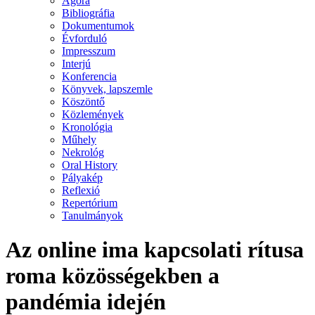
Agora
Bibliográfia
Dokumentumok
Évforduló
Impresszum
Interjú
Konferencia
Könyvek, lapszemle
Köszöntő
Közlemények
Kronológia
Műhely
Nekrológ
Oral History
Pályakép
Reflexió
Repertórium
Tanulmányok
Az online ima kapcsolati rítusa
roma közösségekben a
pandémia idején