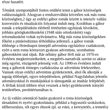
része hazatért.
Témánk szempontjából fontos említést tenni a gábor közösségek
vallásosságáról. Ahogyan a rendszerváltást követően sok más roma
közösségben,2 úgy az erdélyi gábor romák között is intenzív vallási
konverziós és ritualizációs folyamat indult meg. Korábban a gábor
romák a településükön elérhető történelmi egyházak híveiként,
jobbára görögkatolikusként (1948 után ortodoxként) vagy
reformátusként voltak nyilvántartva. Míg más roma közösségekben
főként a pünkösdizmus térhódítása jellemző, a gábor romák
többsége a Hetednapot ünneplő adventista egyházhoz csatlakozott,
ezért a nem roma környezet gyakran adventista, szombatista
gáborokként utal rájuk. Bár néhány gábor férfi már az 1970-es
években megkeresztelkedett, a megtérés-narratívák szerint ez akkor
még egyéni, elszigetelt jelenség volt. Az 1990-es években indult
meg a gáborok tömeges csatlakozása az adventista felekezethez.
Vannak olyan erdélyi adventista gyülekezetek, ahol ők alkotják a
tagság többségét, egyes településeken, például Nagyfaluban jelentős
adományokkal és munkájukkal is támogatták az imaház felépítését.
A férfiak közül többen részt vesznek a helyi gyülekezetek irányító
testületében, presbitériumában is.
Az új vallási orientáció hatást gyakorol a roma közösségek
társadalmi és nyelvi gyakorlataira, például a fogyasztói szokásokra,
időbeosztásra, sőt egyes rítusok (pl. az eskü, a keresztelés, a temetés)