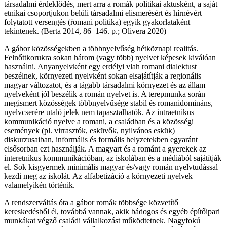
társadalmi érdeklődés, mert arra a romák politikai aktusként, a saját
etnikai csoportjukon belüli társadalmi elismerésért és hírnévért
folytatott versengés (ŕomani politika) egyik gyakorlataként
tekintenek. (Berta 2014, 86–146. p.; Olivera 2020)
A gábor közösségekben a többnyelvűség hétköznapi realitás.
Felnőttkorukra sokan három (vagy több) nyelvet képesek kiválóan
használni. Anyanyelvként egy erdélyi vlah romani dialektust
beszélnek, környezeti nyelvként sokan elsajátítják a regionális
magyar változatot, és a tágabb társadalmi környezet és az állam
nyelveként jól beszélik a román nyelvet is. A terepmunka során
megismert közösségek többnyelvűsége stabil és romanidomináns,
nyelvcserére utaló jelek nem tapasztalhatók. Az intraetnikus
kommunikáció nyelve a romani, a családban és a közösségi
események (pl. virrasztók, esküvők, nyilvános eskük)
diskurzusaiban, informális és formális helyzetekben egyaránt
elsősorban ezt használják. A magyart és a románt a gyerekek az
interetnikus kommunikációban, az iskolában és a médiából sajátítják
el. Sok kisgyermek minimális magyar és/vagy román nyelvtudással
kezdi meg az iskolát. Az alfabetizáció a környezeti nyelvek
valamelyikén történik.
A rendszerváltás óta a gábor romák többsége közvetítő
kereskedésből él, továbbá vannak, akik bádogos és egyéb építőipari
munkákat végző családi vállalkozást működtetnek. Nagyfokú