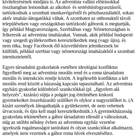
kivitelezésének módjára is. Az adventista vallási előírásokkal
összhangban lemondtak az alkohol- és sertéshúsfogyasztásról,
tartózkodnak a szombati munkavégzéstől és pénzhasználattól, sokan
aktív imaház-látogatókká váltak. A szombatot az otthonuktól távoli
településeken vagy országokban tartózkodó gáborok is megtartják,
így például Magyarországon, Szerbiában vagy Németországban is
felkeresik az adventista imaházakat. Vannak, akik például budapesti
vagy szegedi gyülekezetben keresztelkedtek meg (vagy újra), és
nem ritka, hogy Facebook élő közvetítésben jelentkeznek be
külföldi, például szerbiai vagy németországi imaházakból a szombati
istentiszteletről.
Egyes társadalmi gyakorlatok esetében ideológiai konfliktus
figyelhető meg az adventista morális rend és a roma társadalom
morális és interakciós rendje között. A legélesebb konfliktus a két
morális rend között a házasság kapcsán tapasztalható. Az adventista
egyházi gyakorlat különböző szankciókkal (pl. „figyelem alá
helyezés”, kizárás) sújtja a polgári jog értelmében kiskorú
gyermekeiket összeházasító szülőket és olykor a nagyszülőket is. (A
kizárt személyek látogathatják a gyülekezetet, de nem vehetnek
úrvacsorát, és újra kell majd keresztelkedniük.) A gyermekházasság
gyakorlata tekintetében a gábor társadalom ellenáll a változásnak,
míg az utóbbi néhány évben az adventista egyház vezetése
igyekszik rugalmasságot tanúsítani és olyan szankciókat alkalmazni,
amelyek nem vezetnek a gábor roma hívek elvesztéséhez.