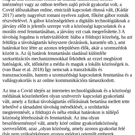
intézményi vagy az otthon terében zajló privát gyakorlat volt, a
Covid időszakában online, etnicizált kapcsolati rítussá vált, (Kádár
2017) amely nagyrészt romani nyelven zajlott, főként gábor romák
részvételével. A gábor közösségekben a digitális technológiáknak a
járvány előtt is jelentős szerepe volt a közösségi kapcsolatok és a
morális rend fenntartásában, a járvány ezt csak megerősítette.3 A
távolság fogalma is relativizálódott: hiába a földrajzi közelség, ha azt
felülírja a távolságtartás kényszere (lezárások, karantén stb.), ami
határokat hoz létre az azonos településen élők, akár a szomszédok
között is. Az új határok fenntartásán ráadásul különféle
szekuritizációs mechanizmusokkal őrködtek az ezzel megbízott
hatóságok, sőt, időnként a média és maguk a lokális közösségek is.
(van Baar et al. 2018) Így nemcsak a transzlokális és
transznacionális, hanem a szomszédsági kapcsolatok fenntartása és a
vallásgyakorlás is az online kommunikációra támaszkodott.
Az ima a Covid idején az internetes technológiáknak és a közösségi
médiának köszönhetően olyan szubverzív kapcsolati gyakorlattá
vált, amely a fizikai távolságtartás előírásának betartása mellett tette
lehetővé a társadalmi távolság mérséklését, a szolidaritás
megteremtését, a földrajzi és néha etnikai határokon is túllépő
közösség létrehozását és fenntartását. Az ima olyan
beszédeseménnyé vált, amely köré online gyakorlatközösség
szerveződött, azaz „olyan közösség, amely azonos gyakorlat felé
(bár nem szükségképpen azonos módon) orientált emberek