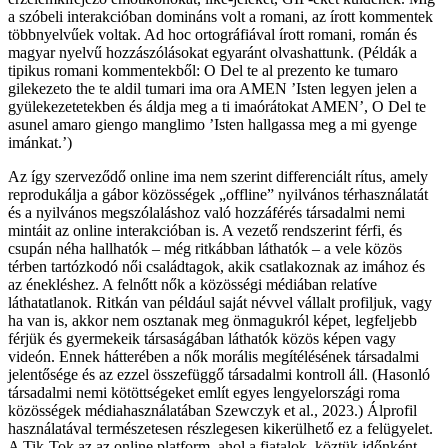
a szóbeli interakcióban domináns volt a romani, az írott kommentek
többnyelvűek voltak. Ad hoc ortográfiával írott romani, román és
magyar nyelvű hozzászólásokat egyaránt olvashattunk. (Példák a
tipikus romani kommentekből: O Del te al prezento ke tumaro
gilekezeto the te aldil tumari ima ora AMEN ’Isten legyen jelen a
gyülekezetetekben és áldja meg a ti imaórátokat AMEN’, O Del te
asunel amaro giengo manglimo ’Isten hallgassa meg a mi gyenge
imánkat.’)
Az így szerveződő online ima nem szerint differenciált rítus, amely
reprodukálja a gábor közösségek „offline” nyilvános térhasználatát
és a nyilvános megszólaláshoz való hozzáférés társadalmi nemi
mintáit az online interakcióban is. A vezető rendszerint férfi, és
csupán néha hallhatók – még ritkábban láthatók – a vele közös
térben tartózkodó női családtagok, akik csatlakoznak az imához és
az énekléshez. A felnőtt nők a közösségi médiában relatíve
láthatatlanok. Ritkán van például saját névvel vállalt profiljuk, vagy
ha van is, akkor nem osztanak meg önmagukról képet, legfeljebb
férjük és gyermekeik társaságában láthatók közös képen vagy
videón. Ennek hátterében a nők morális megítélésének társadalmi
jelentősége és az ezzel összefüggő társadalmi kontroll áll. (Hasonló
társadalmi nemi kötöttségeket említ egyes lengyelországi roma
közösségek médiahasználatában Szewczyk et al., 2023.) Álprofil
használatával természetesen részlegesen kikerülhető ez a felügyelet.
A Tik-Tok az az online platform, ahol a fiatalok, köztük időnként