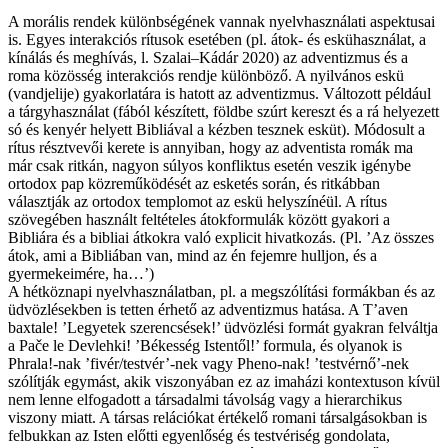
A morális rendek különbségének vannak nyelvhasználati aspektusai
is. Egyes interakciós rítusok esetében (pl. átok- és eskühasználat, a
kínálás és meghívás, l. Szalai–Kádár 2020) az adventizmus és a
roma közösség interakciós rendje különböző. A nyilvános eskü
(vandjelije) gyakorlatára is hatott az adventizmus. Változott például
a tárgyhasználat (fából készített, földbe szúrt kereszt és a rá helyezett
só és kenyér helyett Bibliával a kézben tesznek esküt). Módosult a
rítus résztvevői kerete is annyiban, hogy az adventista romák ma
már csak ritkán, nagyon súlyos konfliktus esetén veszik igénybe
ortodox pap közreműködését az esketés során, és ritkábban
választják az ortodox templomot az eskü helyszínéül. A rítus
szövegében használt feltételes átokformulák között gyakori a
Bibliára és a bibliai átkokra való explicit hivatkozás. (Pl. ’Az összes
átok, ami a Bibliában van, mind az én fejemre hulljon, és a
gyermekeimére, ha…’)
A hétköznapi nyelvhasználatban, pl. a megszólítási formákban és az
üdvözlésekben is tetten érhető az adventizmus hatása. A T’aven
baxtale! ’Legyetek szerencsések!’ üdvözlési formát gyakran felváltja
a Pače le Devlehki! ’Békesség Istentől!’ formula, és olyanok is
Phrala!-nak ’fivér/testvér’-nek vagy Pheno-nak! ’testvérnő’-nek
szólítják egymást, akik viszonyában ez az imaházi kontextuson kívül
nem lenne elfogadott a társadalmi távolság vagy a hierarchikus
viszony miatt. A társas relációkat értékelő romani társalgásokban is
felbukkan az Isten előtti egyenlőség és testvériség gondolata,