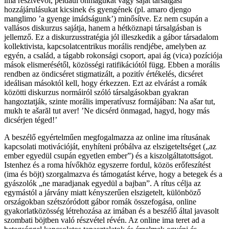
ima résztvevői, például önmagukat vagy saját társalgási
hozzájárulásukat kicsinek és gyengének (pl. amaro djengo
manglimo ’a gyenge imádságunk’) minősítve. Ez nem csupán a
vallásos diskurzus sajátja, hanem a hétköznapi társalgásban is
jellemző. Ez a diskurzusstratégia jól illeszkedik a gábor társadalom
kollektivista, kapcsolatcentrikus morális rendjébe, amelyben az
egyén, a család, a tágabb rokonsági csoport, apai ág (vica) pozíciója
mások elismerésétől, közösségi ratifikációtól függ. Ebben a morális
rendben az öndicséret stigmatizált, a pozitív értékelés, dicséret
ideálisan másoktól kell, hogy érkezzen. Ezt az elvárást a romák
közötti diskurzus normáiról szóló társalgásokban gyakran
hangoztatják, szinte morális imperatívusz formájában: Na ašar tut,
mukh te ašarăl tut aver! ’Ne dicsérd önmagad, hagyd, hogy más
dicsérjen téged!’
A beszélő egyértelműen megfogalmazza az online ima rítusának
kapcsolati motivációját, enyhíteni próbálva az elszigeteltséget („az
ember egyedül csupán egyetlen ember”) és a kiszolgáltatottságot.
Istenhez és a roma hívőkhöz egyszerre fordul, közös erőfeszítést
(ima és böjt) szorgalmazva és támogatást kérve, hogy a betegek és a
gyászolók „ne maradjanak egyedül a bajban”. A rítus célja az
egymástól a járvány miatt kényszerűen elszigetelt, különböző
országokban szétszóródott gábor romák összefogása, online
gyakorlatközösség létrehozása az imában és a beszélő által javasolt
szombati böjtben való részvétel révén. Az online ima teret ad a