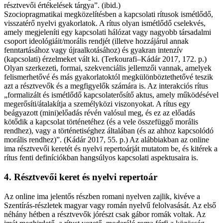
résztvevői értékelések tárgya”. (ibid.)
Szociopragmatikai megközelítésben a kapcsolati rítusok ismétlődő,
visszatérő nyelvi gyakorlatok. A rítus olyan ismétlődő cselekvés,
amely megjeleníti egy kapcsolati hálózat vagy nagyobb társadalmi
csoport ideológiáit/morális rendjét (illetve hozzájárul annak
fenntartásához vagy újraalkotásához) és gyakran intenzív
(kapcsolati) érzelmeket vált ki. (Terkourafi–Kádár 2017, 172. p.)
Olyan szerkezeti, formai, szekvenciális jellemzői vannak, amelyek
felismerhetővé és más gyakorlatoktól megkülönböztethetővé teszik
azt a résztvevők és a megfigyelők számára is. Az interakciós rítus
„formalizált és ismétlődő kapcsolaterősítő aktus, amely működésével
megerősíti/átalakítja a személyközi viszonyokat. A rítus egy
beágyazott (mini)előadás révén valósul meg, és ez az előadás
kötődik a kapcsolat történetéhez (és a vele összefüggő morális
rendhez), vagy a történetiséghez általában (és az ahhoz kapcsolódó
morális rendhez)”. (Kádár 2017, 55. p.) Az alábbiakban az online
ima résztvevői keretét és nyelvi repertoárját mutatom be, és kitérek a
rítus fenti definíciókban hangsúlyos kapcsolati aspektusaira is.
4. Résztvevői keret és nyelvi repertoár
Az online ima jelentős részben romani nyelven zajlik, kivéve a
Szentírás-részletek magyar vagy román nyelvű felolvasását. Az első
néhány hétben a résztvevők jórészt csak gábor romák voltak. Az