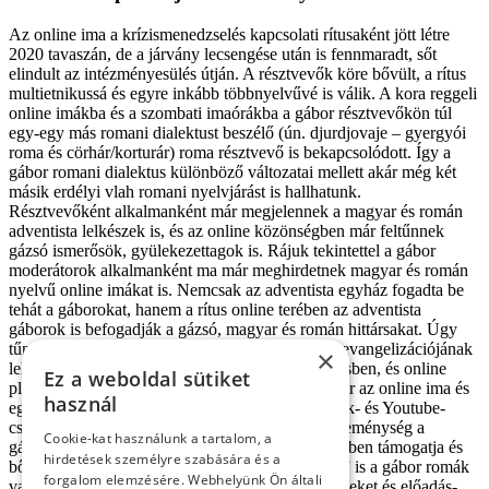
Az online ima a krízismenedzselés kapcsolati rítusaként jött létre
2020 tavaszán, de a járvány lecsengése után is fennmaradt, sőt
elindult az intézményesülés útján. A résztvevők köre bővült, a rítus
multietnikussá és egyre inkább többnyelvűvé is válik. A kora reggeli
online imákba és a szombati imaórákba a gábor résztvevőkön túl
egy-egy más romani dialektust beszélő (ún. djurdjovaje – gyergyói
roma és cörhár/korturár) roma résztvevő is bekapcsolódott. Így a
gábor romani dialektus különböző változatai mellett akár még két
másik erdélyi vlah romani nyelvjárást is hallhatunk.
Résztvevőként alkalmanként már megjelennek a magyar és román
adventista lelkészek is, és az online közönségben már feltűnnek
gázsó ismerősök, gyülekezettagok is. Rájuk tekintettel a gábor
moderátorok alkalmanként ma már meghirdetnek magyar és román
nyelvű online imákat is. Nemcsak az adventista egyház fogadta be
tehát a gáborokat, hanem a rítus online terében az adventista
gáborok is befogadják a gázsó, magyar és román hittársakat. Úgy
tűnik, hogy az adventista egyház a gábor romák evangelizációjának
×
lehetséges terét ismerte fel a roma kezdeményezésben, és online
Ez a weboldal sütiket
platformok felkínálásával is támogatja azt. Ma már az online ima és
használ
egyéb vallási események számára külön Facebook- és Youtube-
csatorna jött létre (pl. Speranţa pentru Gabori, ’Reménység a
Cookie-kat használunk a tartalom, a
gáboroknak’ néven). Az adventista egyház miközben támogatja és
hirdetések személyre szabására és a
bővíti, egyúttal kontroll alá is vonja, „kolonizálja” is a gábor romák
forgalom elemzésére. Webhelyünk Ön általi
vallásos online rítusait. Nemzetközi online imaheteket és előadás-