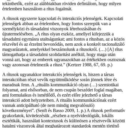
tekinthetők, ezért az alábbiakban röviden definiálom, hogy milyen
értelemben használom a rítus fogalmát.
A rítusok egyszerre kapcsolati és interakciós jelenségek. Kapcsolati
jelenségek abban az értelemben, hogy fontos szerepük van a
személyközi és társadalmi viszonyok létrehozásában és
újratermelésében. „A rítus olyan eszköz, amellyel kifejezzük a
társadalmi egymásra utaltságunkat; ami fontos a rítusban, az a közös
részvétel és az érzelmi bevonódás, nem azok a konkrét racionalizáló
magyarázatok, amelyekkel beszámolunk a rítusokról. (…) [A] rítus
támogathatja a társadalmi szolidaritást anélkül, hogy maga után
vonná azt, hogy az emberek ugyanazokban az értékekben osztoznak
vagy azonosan értelmezik a rítust.” (Kertzer 1988, 67, 69. p.)
A rítusok ugyanakkor interakciós jelenségek is, hiszen a társas
interakcióban részt vevők együttműködése során jönnek létre és
maradnak fenn. A „rituális kommunikáció olyan (…) szemiotikai
folyamat, ami elsősorban, de nem csupán beszédet foglal magában,
ami formulaikus és ismétlődő, és ezért előre jelezhető a társas
interakció adott helyzeteiben. A rituális kommunikációnak ezért
vannak anticipálható (de nem mindig megvalósuló)
következményei”. (Senft és Basso 2009, 1. p.) A rítusok performatív
gyakorlatok, kivitelezésük „részben a nyelvideológiák, lokális
esztétikák, használati kontextusok és különösen a résztvevők közötti
hatalmi viszonyok által meghatározott standardok mentén történő