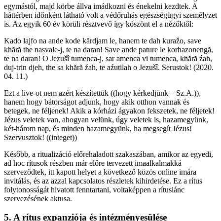
egymástól, majd körbe állva imádkozni és énekelni kezdtek. A
háttérben időnként látható volt a védőruhás egészségügyi személyzet
is. Az egyik 60 év körüli résztvevő így köszönt el a nézőktől:
Kado lajfo na ande kode kărdjam le, hanem te dah kuražo, save
khără the nasvale-j, te na daran! Save ande pature le korhazonengă,
te na daran! O Jezušî tumenca-j, sar amenca vi tumenca, khără źah,
duj-trin djeh, the sa khără źah, te aźutilah o Jezušî. Serustok! (2020.
04. 11.)
Ezt a live-ot nem azért készítettük ((hogy kérkedjünk – Sz.A.)),
hanem hogy bátorságot adjunk, hogy akik otthon vannak és
betegek, ne féljenek! Akik a kórházi ágyakon fekszetek, ne féljetek!
Jézus veletek van, ahogyan velünk, úgy veletek is, hazamegyünk,
két-három nap, és minden hazamegyünk, ha megsegít Jézus!
Szervusztok! ((integet))
Később, a ritualizáció előrehaladott szakaszában, amikor az egyedi,
ad hoc rítusok részben már előre tervezett imaalkalmakká
szerveződtek, itt kapott helyet a következő közös online imára
invitálás, és az azzal kapcsolatos részletek kihirdetése. Ez a rítus
folytonosságát hivatott fenntartani, voltaképpen a rítuslánc
szervezésének aktusa.
5. A rítus expanziója és intézményesülése