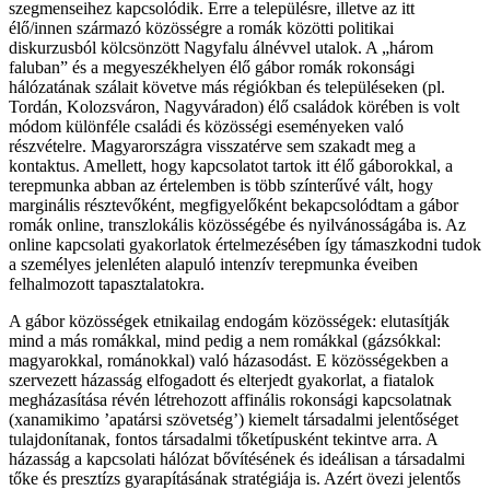
szegmenseihez kapcsolódik. Erre a településre, illetve az itt
élő/innen származó közösségre a romák közötti politikai
diskurzusból kölcsönzött Nagyfalu álnévvel utalok. A „három
faluban” és a megyeszékhelyen élő gábor romák rokonsági
hálózatának szálait követve más régiókban és településeken (pl.
Tordán, Kolozsváron, Nagyváradon) élő családok körében is volt
módom különféle családi és közösségi eseményeken való
részvételre. Magyarországra visszatérve sem szakadt meg a
kontaktus. Amellett, hogy kapcsolatot tartok itt élő gáborokkal, a
terepmunka abban az értelemben is több színterűvé vált, hogy
marginális résztevőként, megfigyelőként bekapcsolódtam a gábor
romák online, transzlokális közösségébe és nyilvánosságába is. Az
online kapcsolati gyakorlatok értelmezésében így támaszkodni tudok
a személyes jelenléten alapuló intenzív terepmunka éveiben
felhalmozott tapasztalatokra.
A gábor közösségek etnikailag endogám közösségek: elutasítják
mind a más romákkal, mind pedig a nem romákkal (gázsókkal:
magyarokkal, románokkal) való házasodást. E közösségekben a
szervezett házasság elfogadott és elterjedt gyakorlat, a fiatalok
megházasítása révén létrehozott affinális rokonsági kapcsolatnak
(xanamikimo ’apatársi szövetség’) kiemelt társadalmi jelentőséget
tulajdonítanak, fontos társadalmi tőketípusként tekintve arra. A
házasság a kapcsolati hálózat bővítésének és ideálisan a társadalmi
tőke és presztízs gyarapításának stratégiája is. Azért övezi jelentős