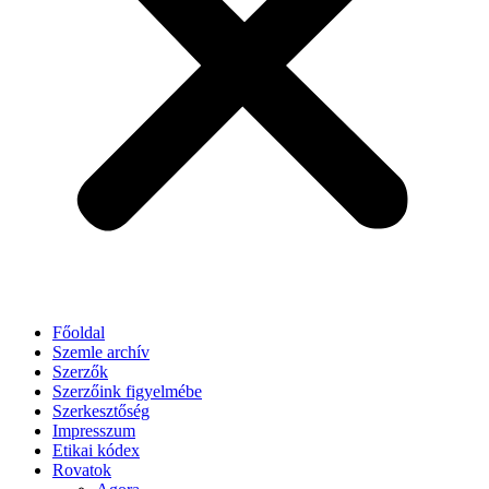
Főoldal
Szemle archív
Szerzők
Szerzőink figyelmébe
Szerkesztőség
Impresszum
Etikai kódex
Rovatok