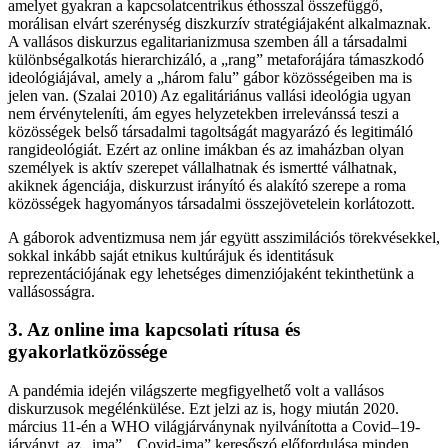
amelyet gyakran a kapcsolatcentrikus éthosszal összefüggő,
morálisan elvárt szerénység diszkurzív stratégiájaként alkalmaznak.
A vallásos diskurzus egalitarianizmusa szemben áll a társadalmi
különbségalkotás hierarchizáló, a „rang” metaforájára támaszkodó
ideológiájával, amely a „három falu” gábor közösségeiben ma is
jelen van. (Szalai 2010) Az egalitáriánus vallási ideológia ugyan
nem érvényteleníti, ám egyes helyzetekben irrelevánssá teszi a
közösségek belső társadalmi tagoltságát magyarázó és legitimáló
rangideológiát. Ezért az online imákban és az imaházban olyan
személyek is aktív szerepet vállalhatnak és ismertté válhatnak,
akiknek ágenciája, diskurzust irányító és alakító szerepe a roma
közösségek hagyományos társadalmi összejövetelein korlátozott.
A gáborok adventizmusa nem jár együtt asszimilációs törekvésekkel,
sokkal inkább saját etnikus kultúrájuk és identitásuk
reprezentációjának egy lehetséges dimenziójaként tekinthetünk a
vallásosságra.
3. Az online ima kapcsolati rítusa és
gyakorlatközössége
A pandémia idején világszerte megfigyelhető volt a vallásos
diskurzusok megélénkülése. Ezt jelzi az is, hogy miután 2020.
március 11-én a WHO világjárványnak nyilvánította a Covid–19-
járványt, az „ima”, „Covid-ima” keresőszó előfordulása minden