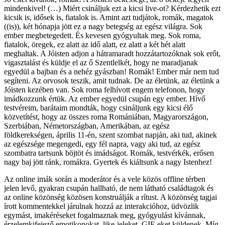
mindenkivel! (…) Miért csináljuk ezt a kicsi live-ot? Kérdezhetik ezt
kicsik is, idősek is, fiatalok is. Amint azt tudjátok, romák, magatok
((is)), két hónapja jött ez a nagy betegség az egész világra. Sok
ember megbetegedett. És kevesen gyógyultak meg. Sok roma,
fiatalok, öregek, ez alatt az idő alatt, ez alatt a két hét alatt
meghaltak. A Jóisten adjon a hátramaradt hozzátartozóknak sok erőt,
vigasztalást és küldje el az ő Szentlelkét, hogy ne maradjanak
egyedül a bajban és a nehéz gyászban! Romák! Ember már nem tud
segíteni. Az orvosok teszik, amit tudnak. De az életünk, az életünk a
Jóisten kezében van. Sok roma felhívott engem telefonon, hogy
imádkozzunk értük. Az ember egyedül csupán egy ember. Hívő
testvéreim, barátaim mondták, hogy csináljunk egy kicsi élő
közvetítést, hogy az összes roma Romániában, Magyarországon,
Szerbiában, Németországban, Amerikában, az egész
földkerekségen, április 11-én, szent szombat napján, aki tud, akinek
az egészsége megengedi, egy fél napra, vagy aki tud, az egész
szombatra tartsunk böjtöt és imádságot. Romák, testvérkék, erősen
nagy baj jött ránk, romákra. Gyertek és kiáltsunk a nagy Istenhez!
Az online imák során a moderátor és a vele közös offline térben
jelen levő, gyakran csupán hallható, de nem látható családtagok és
az online közönség közösen konstruálják a rítust. A közönség tagjai
írott kommentekkel járulnak hozzá az interakcióhoz, üdvözlik
egymást, imakéréseket fogalmaznak meg, gyógyulást kívánnak,
érzelemkifejező emotikonokat, like-jeleket, GIF-eket küldenek. Míg