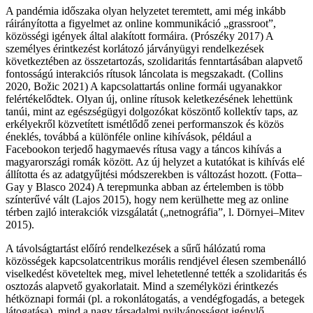
A pandémia időszaka olyan helyzetet teremtett, ami még inkább
ráirányította a figyelmet az online kommunikáció „grassroot”,
közösségi igények által alakított formáira. (Prószéky 2017) A
személyes érintkezést korlátozó járványügyi rendelkezések
következtében az összetartozás, szolidaritás fenntartásában alapvető
fontosságú interakciós rítusok láncolata is megszakadt. (Collins
2020, Božic 2021) A kapcsolattartás online formái ugyanakkor
felértékelődtek. Olyan új, online rítusok keletkezésének lehettünk
tanúi, mint az egészségügyi dolgozókat köszöntő kollektív taps, az
erkélyekről közvetített ismétlődő zenei performanszok és közös
éneklés, továbbá a különféle online kihívások, például a
Facebookon terjedő hagymaevés rítusa vagy a táncos kihívás a
magyarországi romák között. Az új helyzet a kutatókat is kihívás elé
állította és az adatgyűjtési módszerekben is változást hozott. (Fotta–
Gay y Blasco 2024) A terepmunka abban az értelemben is több
színterűvé vált (Lajos 2015), hogy nem kerülhette meg az online
térben zajló interakciók vizsgálatát („netnográfia”, l. Dörnyei–Mitev
2015).
A távolságtartást előíró rendelkezések a sűrű hálózatú roma
közösségek kapcsolatcentrikus morális rendjével élesen szembenálló
viselkedést követeltek meg, mivel lehetetlenné tették a szolidaritás és
osztozás alapvető gyakorlatait. Mind a személyközi érintkezés
hétköznapi formái (pl. a rokonlátogatás, a vendégfogadás, a betegek
látogatása), mind a nagy társadalmi nyilvánosságot igénylő