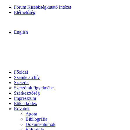
Fórum Kisebbségkutató Intézet
Elérhetőség
English
Főoldal
Szemle archív
Szerzők
Szerzőink figyelmébe
Szerkesztőség
Impresszum
Etikai kódex
Rovatok
Agora
Bibliográfia
Dokumentumok
Évforduló