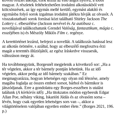
követő részlet alkotja, ezek közül az első angol nyelvű, a többi
magyar. A részletek feltételezhetően irodalmi alkotásokból vett
kölcsönzések, az így egymás mellé kerülő, egymást alakító és
egymásba folyó sorok izgalmas irodalmi játékra hívják az olvasót. A
visszakutatható sorok forrásai közt található Shirley Jackson
The
Lottery
c. elbeszélése (Jackson nevével és
Az autóbusz
c.
novellájával találkozhatunk Grendel
Valóság, fantasztikum, mágia
c.
esszéjében is) és Mészöly Miklós
Film
c. regénye.
A kerettörténet lezárul, befejezi a novellát. A találkozás hatással lesz
az alkotás örömére, s azáltal, hogy az elbeszélő megfosztva érzi
magát a teremtés illúziójától, az egész íráskedve visszaesik,
változáson megy át.
Ha továbbmegyünk, Borgesnél megjelenik a következő sor: „Ha a
tér végtelen, akkor a tér bármely pontján lehetünk. Ha az idő
végtelen, akkor pedig az idő bármely szakában.” Ez
megmagyarázza, hogyan lehetséges egy olyan mű létezése, amely
magába foglalja az összes emberi sorsot, bárhol és bármikor is
játszódjanak. Erre a gondolatra egy Borges-esszében is utalást
találunk (
A körkörös idő
): „Ha titokzatos módon egybeesik Edgar
Allan Poe, néhány viking, Iskarióti Júdás és az olvasóm sorsa –
lévén, hogy csak egyetlen lehetséges sors van –, akkor a
világtörténelem valójában egyetlen ember élete.” (Borges 2021, 196.
p.)