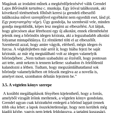
Magának az irodalmi műnek a megkérdőjelezésévé válik Grendel
Lajos
Bőröndök tartalma
c. munkája. Egy íróval találkozunk, aki
következő történetének főhősét keresi (a grendeli elbeszélő
találkozása művei szereplőivel egyébként nem egyedüli eset, lásd pl.
Egy ponyvaregény vége
). Úgy gondolja, ha szembesül vele, minden
gondja megoldódik, képes lesz megírni az elbeszélést. Azt látjuk,
hogy görcsösen akar létrehozni egy új alkotást, ennek ellentéteként
jelenik meg a bőröndös idegen kézirata, aki a legszabadabb alkotási
folyamat mintapéldánya. Ez rémülettel tölti el az elbeszélőt.
Szembesül azzal, hogy amire vágyik, elérhető, mégis idegen és
furcsa. A végkifejletben már arról ír, hogy hiába fejezi be saját
kéziratát, az már rég megtalálható volt az idegen valamelyik
bőröndjében: „Nem tudtam szabadulni az érzéstől, hogy pontosan
azt tette, amit nekem is tennem kellene: szabadon és felelőtlenül
kalandozni a létben. Tudtam, hogy megszámlálhatatlanul sok
bőröndje valamelyikében ott fekszik megírva az a novella is,
amelyet most, szombaton délután fejeztem be.”
3.5. A végtelen könyv szerepe
A korábbi megállapítások fényében kijelenthető, hogy a forrás,
amelyből vizsgált íróink merítenek, a végtelen könyv gondolata.
Grendel ugyan csak kéziratként emlegeti a bőrönd lapjait (ennek
több oka lehet: a lapok összekötetlensége, hogy nem kerültek még
kiadói kézbe, vagyis nem lettek feldolgozva, a tartalmi kuszaság).