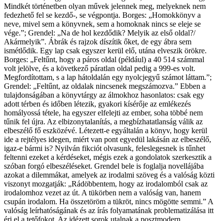
Mindkét történetben olyan művek jelennek meg, melyeknek nem
fedezhető fel se kezdő-, se végpontja. Borges: „Homokkönyv a
neve, mivel sem a könyvnek, sem a homoknak nincs se eleje se
vége.”; Grendel: „Na de hol kezdődik? Melyik az első oldal?/
Akármelyik”. Ábrák és rajzok díszítik őket, de egy ábra sem
ismétlődik. Egy lap csak egyszer kerül elő, utána elveszik örökre.
Borges: „Feltűnt, hogy a páros oldal (például) a 40 514 számmal
volt jelölve, és a következő páratlan oldal pedig a 999-es volt.
Megfordítottam, s a lap hátoldalán egy nyolcjegyű számot láttam.”;
Grendel: „Feltűnt, az oldalak nincsenek megszámozva.” Ebben a
tulajdonságában a könyvtárgy az álmokhoz hasonlatos: csak egy
adott térben és időben létezik, gyakori kísérője az emlékezés
homályossá tétele, ha egyszer elfelejti az ember, soha többé nem
tűnik fel újra. Az elbizonytalanítás, a megbízhatatlanság válik az
elbeszélő fő eszközévé. Létezett-e egyáltalán a könyv, hogy kerül
ide a rejtélyes idegen, miért van pont egyedül lakásán az elbeszélő,
igaz-e bármi is? Nyilván fikciót olvasunk, feleslegesnek is tűnhet
feltenni ezeket a kérdéseket, mégis ezek a gondolatok szerkesztik a
szóban forgó elbeszéléseket. Grendel bele is foglalja novellájába
azokat a dilemmákat, amelyek az irodalmi szöveg és a valóság közti
viszonyt mozgatják: „Rádöbbentem, hogy az irodalomból csak az
irodalomhoz vezet az út. A tükörben nem a valóság van, hanem
csupán irodalom. Ha összetöröm a tükröt, nincs mögötte semmi.” A
valóság leírhatóságának és az írás folyamatának problematizálása itt
éri el a tetőfokot. Az idézett sorok utalnak a posztmodern