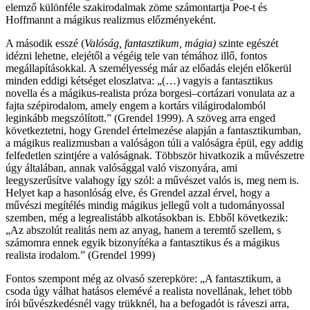
elemző különféle szakirodalmak zöme számontartja Poe-t és
Hoffmannt a mágikus realizmus előzményeként.
A második esszé (
Valóság, fantasztikum, mágia)
szinte egészét
idézni lehetne, elejétől a végéig tele van témához illő, fontos
megállapításokkal. A személyesség már az előadás elején előkerül
minden eddigi kétséget eloszlatva: „(…) vagyis a fantasztikus
novella és a mágikus-realista próza borgesi–cortázari vonulata az a
fajta szépirodalom, amely engem a kortárs világirodalomból
leginkább megszólított.” (Grendel 1999). A szöveg arra enged
következtetni, hogy Grendel értelmezése alapján a fantasztikumban,
a mágikus realizmusban a valóságon túli a valóságra épül, egy addig
felfedetlen szintjére a valóságnak. Többször hivatkozik a művészetre
úgy általában, annak valósággal való viszonyára, ami
leegyszerűsítve valahogy így szól: a művészet valós is, meg nem is.
Helyet kap a hasonlóság elve, és Grendel azzal érvel, hogy a
művészi megítélés mindig mágikus jellegű volt a tudományossal
szemben, még a legrealistább alkotásokban is. Ebből következik:
„Az abszolút realitás nem az anyag, hanem a teremtő szellem, s
számomra ennek egyik bizonyítéka a fantasztikus és a mágikus
realista irodalom.” (Grendel 1999)
Fontos szempont még az olvasó szerepköre: „A fantasztikum, a
csoda úgy válhat hatásos elemévé a realista novellának, lehet több
írói bűvészkedésnél vagy trükknél, ha a befogadót is ráveszi arra,