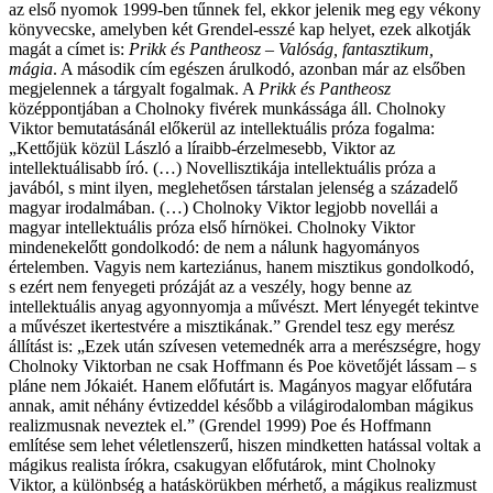
az első nyomok 1999-ben tűnnek fel, ekkor jelenik meg egy vékony
könyvecske, amelyben két Grendel-esszé kap helyet, ezek alkotják
magát a címet is:
Prikk és Pantheosz – Valóság, fantasztikum,
mágia
. A második cím egészen árulkodó, azonban már az elsőben
megjelennek a tárgyalt fogalmak. A
Prikk és Pantheosz
középpontjában a Cholnoky fivérek munkássága áll. Cholnoky
Viktor bemutatásánál előkerül az intellektuális próza fogalma:
„Kettőjük közül László a líraibb-érzelmesebb, Viktor az
intellektuálisabb író. (…) Novellisztikája intellektuális próza a
javából, s mint ilyen, meglehetősen társtalan jelenség a századelő
magyar irodalmában. (…) Cholnoky Viktor legjobb novellái a
magyar intellektuális próza első hírnökei. Cholnoky Viktor
mindenekelőtt gondolkodó: de nem a nálunk hagyományos
értelemben. Vagyis nem karteziánus, hanem misztikus gondolkodó,
s ezért nem fenyegeti prózáját az a veszély, hogy benne az
intellektuális anyag agyonnyomja a művészt. Mert lényegét tekintve
a művészet ikertestvére a misztikának.” Grendel tesz egy merész
állítást is: „Ezek után szívesen vetemednék arra a merészségre, hogy
Cholnoky Viktorban ne csak Hoffmann és Poe követőjét lássam – s
pláne nem Jókaiét. Hanem előfutárt is. Magányos magyar előfutára
annak, amit néhány évtizeddel később a világirodalomban mágikus
realizmusnak neveztek el.” (Grendel 1999) Poe és Hoffmann
említése sem lehet véletlenszerű, hiszen mindketten hatással voltak a
mágikus realista írókra, csakugyan előfutárok, mint Cholnoky
Viktor, a különbség a hatáskörükben mérhető, a mágikus realizmust