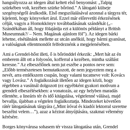
hangsúlyozza az idegen által keltett első benyomást: „Talpig
szürkében volt, kezében szürke bőrönd.” A látogató külseje
szegénységről árulkodik. Első megszólalásával azonnal a tárgyra tér,
kijelenti, hogy könyveket árul. Ezzel már előrevetíti érkezésének
célját, vagyis a Homokkönyv továbbadásának szándékát („–
Szándékában áll, hogy fölajánlja ezt a különös példányt a British
Museumnak?/ – Nem. Magának ajánlom föl”). Az idegen bárki
lehetne, elsétálnánk mellette az utcán anélkül, hogy bármi gyanúsat,
a valóságnak ellentmondót felfedeznénk a megjelenésében.
Ami a Grendel-hőst illeti, ő is bőrönddel érkezik: „Mert hát az én
emberem állt ott a folyosón, kofferral a kezében, mintha szállást
keresne.” Az elbeszélőnek nem jut eszébe a pontos neve sem:
„Előbb természetesen bemutatkozott, de nem jegyeztem meg a
nevét, arra emlékszem csupán, hogy valami tucatneve volt: Kovács
vagy Lovász.” A foglalkozását illetően az idegen közli, hogy
régebben a vasútnál dolgozott (ez egyébként gyakori motívum a
grendeli elbeszélésekben: a vonatozás, az egy helyben maradás
ellentéte, a lineáris tér és idő kitágulása, végtelenné válása), majd
bevallja, újabban a végtelen foglalkoztatja. Mindezeket követően
rátér látogatásának tárgyára („Mint íróval és kiadói lektorral szeretne
beszélni velem…”), azaz a kézirat átnyújtására, szakmai vélemény
kérésére.
Borges könyvárusa sohasem tér vissza látogatása után, Grendel