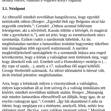
néhány eltérés, valamint a végtelen könyv fogalma.
3.1. Nézőpont
Az elbeszélő mindkét novellában hangsúlyozza, hogy egyedül
tartózkodik otthon (Borges: „Egyedül élek egy Belgrano utcai ház
negyedik emeletén.”; Grendel: „Otthon azonnal felhívtam
feleségemet, aki a nővérénél, Kassán töltötte a hétvégét, és magával
vitte a gyerekeket is.”), ami azt jelzi, hogy az eseményeknek nincs
szemtanúja. Ezúton csakis a narrátornak hihetünk. Az ún.
megbízhatatlan narrátor a fantasztikus irodalmi hagyomány tükrében
már önmagában több egyszerű realizmusnál. A narrátor
megkérdőjelezhető tanúságtétele és a szemtanúk hiánya arra enged
következtetni, hogy a leírtak a valóságban nem történnek meg, vagy
hogy álmokról esik szó. Emellett szól a
Homokkönyv
mottója is (…
thy rope of sands…), amely a 17. században élő angol költőtől,
George Herberttől származik. Az idézet idiómaként is híressé vált,
átvitt értelmű jelentése: megbízhatatlan.
Arra, hogy a leírtaknak milyen a viszonyulásuk a valósághoz,
milyen kapcsolatban áll az írott szöveg és a valóság imitálására tett
kísérlet, mindkét novellában találunk utalást. Borges: „Manapság
már minden fantasztikus elbeszélésről azt állítják, hogy igaz, de az
enyém csakugyan igaz.”; Grendel: „Így hát akaratlanul ő adta az
ötletet, hogy megírjam ezt a történetet, amelyről, félek, nehéz lesz
eldönteni majd, fikció-e, vagy valóban megesett velem.” Magának