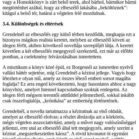
vagy a Homokkönyv is zárt belső terek, ahol bárhol, bármikor bármi
megtörténhet azáltal, hogy az elbeszélő lakásába „beköltöznek”:
kitágul a belső tér, határai a végtelen felé mozdulnak.
3.4. Különbségek és eltérések
Grendelnél az elbeszélés egy külső térben kezdődik, megkapja ezt a
bizonyos mágikus realista keretet, melyben az elbeszélő követi az
idegen férfit, akiben következő novellája szereplőjét látja. A keretet
követően a két elbeszélés megegyező szerkezetű, ezt már az előbbi
pontban, a cselekmény felvázolásában ismertettem.
A misztikum a könyv köré épül, ez Borgesnél az ismeretlen nyelvű
vallási háttér sejtetése, míg Grendelnél a kézirat jellege. Vagyis hogy
létezhet-e olyan mű, amely az összes létező emberi sorsot magába
foglalja? Ez arra enged következtetni, hogy hasonlatos ahhoz a nagy
könyvhöz, amelyet Istennel kapcsolatban szoktak emlegetni. Az
idegen férfi mégsem teremtői attitűddel jellemezhető, sokkal inkább
csak összefoglalója, „krónikása” az emberiség történetének.
Grendelnél, a novella tartalmazza a kéziratnak az első oldalát,
amelyet az elbeszélő elolvas; a részlet ábrázolja azt a körkörös,
mégis végtelen asszociativitást, amely a művet nagy valószínűséggel
jellemzi, erre utal az elbeszélő által tett megjegyzés, amely szerint a
kézirat „megszerkesztetlen káosz”. A rövid kivonatot öt egymást