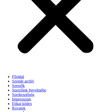
Főoldal
Szemle archív
Szerzők
Szerzőink figyelmébe
Szerkesztőség
Impresszum
Etikai kódex
Rovatok