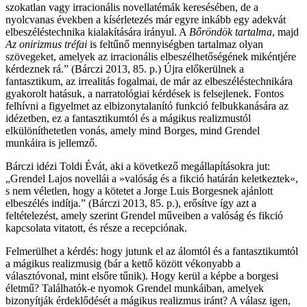
szokatlan vagy irracionális novellatémák keresésében, de a
nyolcvanas években a kísérletezés már egyre inkább egy adekvát
elbeszéléstechnika kialakítására irányul. A
Bőröndök tartalma
, majd
Az onirizmus tréfai
is feltűnő mennyiségben tartalmaz olyan
szövegeket, amelyek az irracionális elbeszélhetőségének mikéntjére
kérdeznek rá.” (Bárczi 2013, 85. p.) Újra előkerülnek a
fantasztikum, az irrealitás fogalmai, de már az elbeszéléstechnikára
gyakorolt hatásuk, a narratológiai kérdések is felsejlenek. Fontos
felhívni a figyelmet az elbizonytalanító funkció felbukkanására az
idézetben, ez a fantasztikumtól és a mágikus realizmustól
elkülöníthetetlen vonás, amely mind Borges, mind Grendel
munkáira is jellemző.
Bárczi idézi Toldi Évát, aki a következő megállapításokra jut:
„Grendel Lajos novellái a »valóság és a fikció határán keletkeztek«,
s nem véletlen, hogy a kötetet a Jorge Luis Borgesnek ajánlott
elbeszélés indítja.” (Bárczi 2013, 85. p.), erősítve így azt a
feltételezést, amely szerint Grendel műveiben a valóság és fikció
kapcsolata vitatott, és része a recepciónak.
Felmerülhet a kérdés: hogy jutunk el az álomtól és a fantasztikumtól
a mágikus realizmusig (bár a kettő között vékonyabb a
választóvonal, mint elsőre tűnik). Hogy kerül a képbe a borgesi
életmű? Találhatók-e nyomok Grendel munkáiban, amelyek
bizonyítják érdeklődését a mágikus realizmus iránt? A válasz igen,