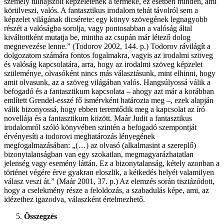
személy túlhajszolt képzeletének a terméke, ez esetben minden, ami
körülveszi, valós. A fantasztikus irodalom tehát távolról sem a
képzelet világának dicsérete: egy könyv szövegének legnagyobb
részét a valóságba sorolja, vagy pontosabban a valóság által
kiváltottként mutatja be, mintha az csupán már létező dolog
megnevezése lenne.” (Todorov 2002, 144. p.) Todorov rávilágít a
dolgozatom számára fontos fogalmakra, vagyis az irodalmi szöveg
és valóság kapcsolatára, arra, hogy az irodalmi szöveg képzelet
szüleménye, olvasóként nincs más választásunk, mint elhinni, hogy
amit olvasunk, az a szöveg világában valós. Hangsúlyossá válik a
befogadó és a fantasztikum kapcsolata ‒ ahogy azt már a korábban
említett Grendel-esszé fő ismérvként határozta meg ‒, ezek alapján
válik bizonyossá, hogy ebben teremtődik meg a kapcsolat az író
novellája és a fantasztikum között. Maár Judit a fantasztikus
irodalomról szóló könyvében szintén a befogadó szempontját
érvényesíti a todorovi meghatározás lényegének
megfogalmazásában: „(…) az olvasó (alkalmasint a szereplő)
bizonytalanságban van egy szokatlan, megmagyarázhatatlan
jelenség vagy esemény láttán. Ez a bizonytalanság, kétely azonban a
történet végére érve gyakran eloszlik, a kétkedés helyét valamilyen
válasz veszi át.” (Maár 2001, 37. p.) Az elemzés során tisztázódott,
hogy a cselekmény része a feloldozás, a szabadulás képe, ami, az
idézethez igazodva, válaszként értelmezhető.
Összegzés