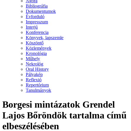
Agora
Bibliográfia
Dokumentumok
Évforduló
Impresszum
Interjú
Konferencia
Könyvek, lapszemle
Köszöntő
Közlemények
Kronológia
Műhely
Nekrológ
Oral History
Pályakép
Reflexió
Repertórium
Tanulmányok
Borgesi mintázatok Grendel
Lajos Bőröndök tartalma című
elbeszélésében