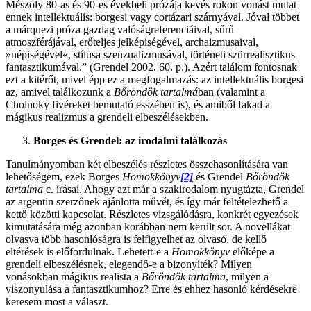
Mészöly 80-as és 90-es évekbeli prózája kevés rokon vonást mutat
ennek intellektuális: borgesi vagy cortázari szárnyával. Jóval többet
a márquezi próza gazdag valóságreferenciáival, sűrű
atmoszférájával, erőteljes jelképiségével, archaizmusaival,
»népiségével«, stílusa szenzualizmusával, történeti szürrealisztikus
fantasztikumával.” (Grendel 2002, 60. p.). Azért találom fontosnak
ezt a kitérőt, mivel épp ez a megfogalmazás: az intellektuális borgesi
az, amivel találkozunk a
Bőröndök tartalmá
ban (valamint a
Cholnoky fivéreket bemutató esszében is), és amiből fakad a
mágikus realizmus a grendeli elbeszélésekben.
Borges és Grendel: az irodalmi találkozás
Tanulmányomban két elbeszélés részletes összehasonlítására van
lehetőségem, ezek Borges
Homokkönyv
[2]
és Grendel
Bőröndök
tartalma
c. írásai. Ahogy azt már a szakirodalom nyugtázta, Grendel
az argentin szerzőnek ajánlotta művét, és így már feltételezhető a
kettő közötti kapcsolat. Részletes vizsgálódásra, konkrét egyezések
kimutatására még azonban korábban nem került sor. A novellákat
olvasva több hasonlóságra is felfigyelhet az olvasó, de kellő
eltérések is előfordulnak. Lehetett-e a
Homokkönyv
előképe a
grendeli elbeszélésnek, elegendő-e a bizonyíték? Milyen
vonásokban mágikus realista a
Bőröndök tartalma
, milyen a
viszonyulása a fantasztikumhoz? Erre és ehhez hasonló kérdésekre
keresem most a választ.