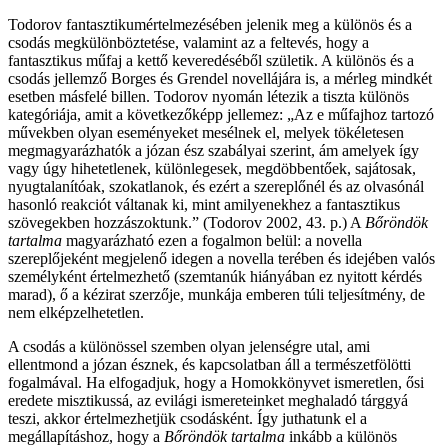
Todorov fantasztikumértelmezésében jelenik meg a különös és a
csodás megkülönböztetése, valamint az a feltevés, hogy a
fantasztikus műfaj a kettő keveredéséből születik. A különös és a
csodás jellemző Borges és Grendel novellájára is, a mérleg mindkét
esetben másfelé billen. Todorov nyomán létezik a tiszta különös
kategóriája, amit a következőképp jellemez: „Az e műfajhoz tartozó
művekben olyan eseményeket mesélnek el, melyek tökéletesen
megmagyarázhatók a józan ész szabályai szerint, ám amelyek így
vagy úgy hihetetlenek, különlegesek, megdöbbentőek, sajátosak,
nyugtalanítóak, szokatlanok, és ezért a szereplőnél és az olvasónál
hasonló reakciót váltanak ki, mint amilyenekhez a fantasztikus
szövegekben hozzászoktunk.” (Todorov 2002, 43. p.) A
Bőröndök
tartalma
magyarázható ezen a fogalmon belül: a novella
szereplőjeként megjelenő idegen a novella terében és idejében valós
személyként értelmezhető (szemtanúk hiányában ez nyitott kérdés
marad), ő a kézirat szerzője, munkája emberen túli teljesítmény, de
nem elképzelhetetlen.
A csodás a különössel szemben olyan jelenségre utal, ami
ellentmond a józan észnek, és kapcsolatban áll a természetfölötti
fogalmával. Ha elfogadjuk, hogy a Homokkönyvet ismeretlen, ősi
eredete misztikussá, az evilági ismereteinket meghaladó tárggyá
teszi, akkor értelmezhetjük csodásként. Így juthatunk el a
megállapításhoz, hogy a
Bőröndök tartalma
inkább a különös