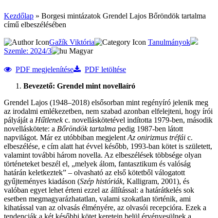
Kezdőlap
»
Borgesi mintázatok Grendel Lajos Bőröndök tartalma
című elbeszélésében
Gažík Viktória
Tanulmányok
Szemle: 2024/3
Magyar
PDF megjelenítése
PDF letöltése
Bevezető: Grendel mint novellaíró
Grendel Lajos (1948–2018) elsősorban mint regényíró jelenik meg
az irodalmi emlékezetben, nem szabad azonban elfelejteni, hogy írói
pályáját a
Hűtlenek
c. novelláskötetével indította 1979-ben, második
novelláskötete: a
Bőröndök tartalma
pedig 1987-ben látott
napvilágot. Már ez utóbbiban megjelent
Az onirizmus tréfái
c.
elbeszélése, e cím alatt hat évvel később, 1993-ban kötet is született,
valamint további három novella. Az elbeszélések többsége olyan
történeteket beszél el, „melyek álom, fantasztikum és valóság
határán keletkeztek” – olvasható az első kötetből válogatott
gyűjteményes kiadáson (
Szép históriák
, Kalligram, 2001), és
valóban egyet lehet érteni ezzel az állítással: a határátkelés sok
esetben megmagyarázhatatlan, valami szokatlan történik, ami
kihatással van az olvasás élményére, az olvasói recepcióra. Ezek a
tendenciák a két későbbi kötet keretein belül érvényesülnek a