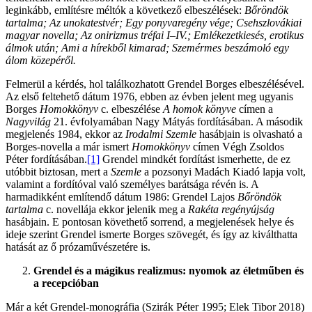
leginkább, említésre méltók a következő elbeszélések:
Bőröndök
tartalma; Az unokatestvér; Egy ponyvaregény vége; Csehszlovákiai
magyar novella; Az onirizmus tréfai I–IV.; Emlékezetkiesés, erotikus
álmok után; Ami a hírekből kimarad; Szemérmes beszámoló egy
álom közepéről.
Felmerül a kérdés, hol találkozhatott Grendel Borges elbeszélésével.
Az első feltehető dátum 1976, ebben az évben jelent meg ugyanis
Borges
Homokkönyv
c. elbeszélése
A homok könyve
címen a
Nagyvilág
21. évfolyamában Nagy Mátyás fordításában. A második
megjelenés 1984, ekkor az
Irodalmi Szemle
hasábjain is olvasható a
Borges-novella a már ismert
Homokkönyv
címen Végh Zsoldos
Péter fordításában.
[1]
Grendel mindkét fordítást ismerhette, de ez
utóbbit biztosan, mert a
Szemle
a pozsonyi Madách Kiadó lapja volt,
valamint a fordítóval való személyes barátsága révén is. A
harmadikként említendő dátum 1986: Grendel Lajos
Bőröndök
tartalma
c. novellája ekkor jelenik meg a
Rakéta
regényújság
hasábjain. E pontosan követhető sorrend, a megjelenések helye és
ideje szerint Grendel ismerte Borges szövegét, és így az kiválthatta
hatását az ő prózaművészetére is.
Grendel és a mágikus realizmus: nyomok az életműben és
a recepcióban
Már a két Grendel-monográfia (Szirák Péter 1995; Elek Tibor 2018)