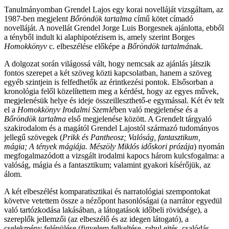
Tanulmányomban Grendel Lajos egy korai novelláját vizsgáltam, az
1987-ben megjelent
Bőröndök tartalma
című kötet címadó
novelláját. A novellát Grendel Jorge Luis Borgesnek ajánlotta, ebből
a tényből indult ki alaphipotézisem is, amely szerint Borges
Homokkönyv
c. elbeszélése előképe a
Bőröndök tartalmá
nak.
A dolgozat során világossá vált, hogy nemcsak az ajánlás játszik
fontos szerepet a két szöveg közti kapcsolatban, hanem a szöveg
egyéb szintjein is felfedhetők az érintkezési pontok. Elsősorban a
kronológia felől közelítettem meg a kérdést, hogy az egyes művek,
megjelenésük helye és ideje összeilleszthető-e egymással. Két év telt
el a
Homokkönyv
Irodalmi Szemlé
ben való megjelenése és a
Bőröndök tartalma
első megjelenése között. A Grendelt tárgyaló
szakirodalom és a magától Grendel Lajostól származó tudományos
jellegű szövegek (
Prikk és Pantheosz; Valóság, fantasztikum,
mágia; A tények mágiája. Mészöly Miklós időskori prózája
) nyomán
megfogalmazódott a vizsgált irodalmi kapocs három kulcsfogalma: a
valóság, mágia és a fantasztikum; valamint gyakori kísérőjük, az
álom.
A két elbeszélést komparatisztikai és narratológiai szempontokat
követve vetettem össze a nézőpont hasonlóságai (a narrátor egyedül
való tartózkodása lakásában, a látogatások időbeli rövidsége), a
szereplők jellemzői (az elbeszélő és az idegen látogató), a
cselekmény felépülése (figyelem felkeltése, rabul ejtés, csalódás