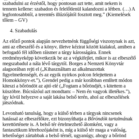
szabadulni az érzéstől, hogy pontosan azt tette, amit nekem is
tennem kellene: szabadon és felelőtlenül kalandozni a létben. (…) A
legfontosabbtól, a teremtés illúziójától fosztott meg.” (Kiemelések
tőlem – GV)
Szabadulás
Az előző pontok alapján nevezhetnénk függőségi viszonynak is azt,
ami az elbeszélő és a könyv, illetve kézirat között kialakul, amiben a
befogadó fél időben ráismer a tárgy károsságára. Ennek
eredményeképp következik be az a végkifejlet, mikor is az elbeszélő
megszabadul a nála lévő tárgytól. Borges a Nemzeti Könyvtár
alagsorában rejti el („Kihasználtam az alkalmazottak
figyelmetlenségét, és az egyik nyirkos polcon felejtettem a
Homokkönyv-et.”), Grendel pedig a már korábban említett módon
kiteszi a bőröndöt az ajtó elé („Fogtam a bőröndjét, s kitettem a
küszöbre. Búcsúzóul azt mondtam: – Nem én vagyok illetékes.”),
így kívül helyezve a saját lakása belső terén, ahol az elbeszélések
játszódnak.
Levonható tanulság, hogy a külső térben a tárgyak nincsenek
hatással az elbeszélőkre, ezt bizonyíthatja a
Bőröndök tartalmá
nak
kerettörténete is. A belső tér értelmezhető álomként, vagy a
fantasztikum létrehozójaként is, míg a külső tér maga a valóság,
lehetőségei zártabbak a belső térnél, ugyanúgy, ahogy a bőrönd