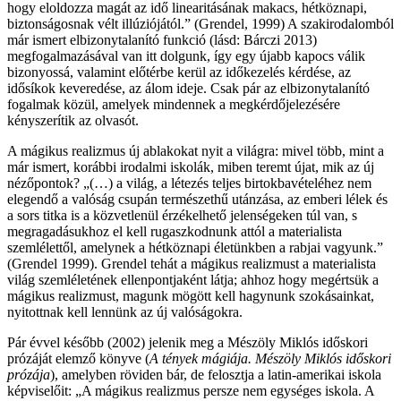
hogy eloldozza magát az idő linearitásának makacs, hétköznapi,
biztonságosnak vélt illúziójától.” (Grendel, 1999) A szakirodalomból
már ismert elbizonytalanító funkció (lásd: Bárczi 2013)
megfogalmazásával van itt dolgunk, így egy újabb kapocs válik
bizonyossá, valamint előtérbe kerül az időkezelés kérdése, az
idősíkok keveredése, az álom ideje. Csak pár az elbizonytalanító
fogalmak közül, amelyek mindennek a megkérdőjelezésére
kényszerítik az olvasót.
A mágikus realizmus új ablakokat nyit a világra: mivel több, mint a
már ismert, korábbi irodalmi iskolák, miben teremt újat, mik az új
nézőpontok? „(…) a világ, a létezés teljes birtokbavételéhez nem
elegendő a valóság csupán természethű utánzása, az emberi lélek és
a sors titka is a közvetlenül érzékelhető jelenségeken túl van, s
megragadásukhoz el kell rugaszkodnunk attól a materialista
szemlélettől, amelynek a hétköznapi életünkben a rabjai vagyunk.”
(Grendel 1999). Grendel tehát a mágikus realizmust a materialista
világ szemléletének ellenpontjaként látja; ahhoz hogy megértsük a
mágikus realizmust, magunk mögött kell hagynunk szokásainkat,
nyitottnak kell lennünk az új valóságokra.
Pár évvel később (2002) jelenik meg a Mészöly Miklós időskori
prózáját elemző könyve (
A tények mágiája. Mészöly Miklós időskori
prózája
), amelyben röviden bár, de felosztja a latin-amerikai iskola
képviselőit: „A mágikus realizmus persze nem egységes iskola. A