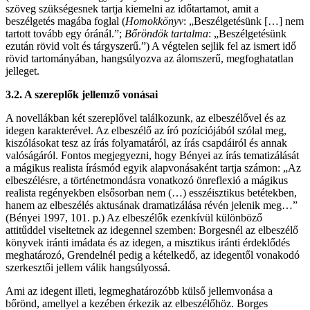
szöveg szükségesnek tartja kiemelni az időtartamot, amit a
beszélgetés magába foglal (
Homokkönyv
: „Beszélgetésünk […] nem
tartott tovább egy óránál.”;
Bőröndök tartalma
: „Beszélgetésünk
ezután rövid volt és tárgyszerű.”) A végtelen sejlik fel az ismert idő
rövid tartományában, hangsúlyozva az álomszerű, megfoghatatlan
jelleget.
3.2. A szereplők jellemző vonásai
A novellákban két szereplővel találkozunk, az elbeszélővel és az
idegen karakterével. Az elbeszélő az író pozíciójából szólal meg,
kiszólásokat tesz az írás folyamatáról, az írás csapdáiról és annak
valóságáról. Fontos megjegyezni, hogy Bényei az írás tematizálását
a mágikus realista írásmód egyik alapvonásaként tartja számon: „Az
elbeszélésre, a történetmondásra vonatkozó önreflexió a mágikus
realista regényekben elsősorban nem (…) esszéisztikus betétekben,
hanem az elbeszélés aktusának dramatizálása révén jelenik meg…”
(Bényei 1997, 101. p.) Az elbeszélők ezenkívül különböző
attitűddel viseltetnek az idegennel szemben: Borgesnél az elbeszélő
könyvek iránti imádata és az idegen, a misztikus iránti érdeklődés
meghatározó, Grendelnél pedig a kételkedő, az idegentől vonakodó
szerkesztői jellem válik hangsúlyossá.
Ami az idegent illeti, legmeghatározóbb külső jellemvonása a
bőrönd, amellyel a kezében érkezik az elbeszélőhöz. Borges