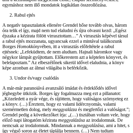
egymáshoz nem illő mondatok logikátlan összeollózása.
Rabul ejtés
A negatív tapasztalatok ellenére Grendel hőse tovább olvas, három
óra telik el így, majd nem tud elaludni és újra olvasni kezd: „Egész
éjszaka a kézirata fölött virrasztottam…” A virrasztás képével társul
a rabul ejtés mozzanata, ugyancsak ezzel a mintával találkozunk
Borges
Homokkönyv
ében, itt a virrasztás előfeltétele a rabul
ejtésnek: „Lefeküdtem, de nem aludtam. Hajnali háromkor vagy
négykor lámpát gyújtottam. Előkerestem azt a képtelen könyvet, és
belelapoztam.” Az elbeszélőnek sikerül idővel elaludnia, a könyv
képe azonban az álmai világába is beférkőzik.
Undor és/vagy csalódás
A már-már paranoiává avanzsáló imádat és érdeklődés idővel
jéghegybe ütközik. Borges így fogalmazza meg ezt a pillanatot:
„Közeledett a nyár vége, és rájöttem, hogy valóságos szörnyeteg ez
a könyv. (…) Éreztem, hogy ez valami lidércnyomás, valami
szemérmetlen dolog, mely
meggyalázza
és megfertőzi a valóságot.”;
Grendel pedig a következőket írja: „(…) tisztában voltam vele, hogy
előző napi látogatóm kézirata
meggyalázása
az irodalomnak. De
nemcsak az irodalomnak. Mindannak a
meggyalázása
, ami a hitet, s
így végső soron az életet táplálja bennem. (…) Nem tudtam