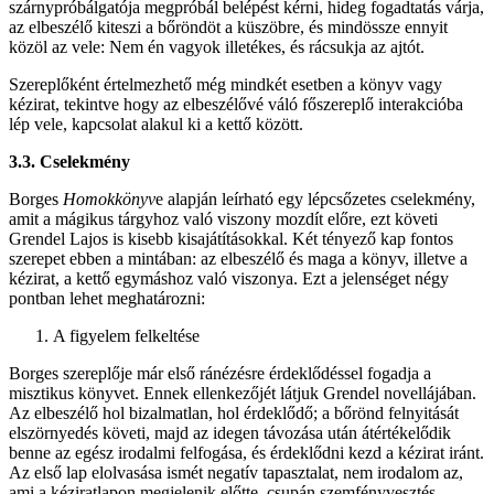
szárnypróbálgatója megpróbál belépést kérni, hideg fogadtatás várja,
az elbeszélő kiteszi a bőröndöt a küszöbre, és mindössze ennyit
közöl az vele: Nem én vagyok illetékes, és rácsukja az ajtót.
Szereplőként értelmezhető még mindkét esetben a könyv vagy
kézirat, tekintve hogy az elbeszélővé váló főszereplő interakcióba
lép vele, kapcsolat alakul ki a kettő között.
3.3. Cselekmény
Borges
Homokkönyv
e alapján leírható egy lépcsőzetes cselekmény,
amit a mágikus tárgyhoz való viszony mozdít előre, ezt követi
Grendel Lajos is kisebb kisajátításokkal. Két tényező kap fontos
szerepet ebben a mintában: az elbeszélő és maga a könyv, illetve a
kézirat, a kettő egymáshoz való viszonya. Ezt a jelenséget négy
pontban lehet meghatározni:
A figyelem felkeltése
Borges szereplője már első ránézésre érdeklődéssel fogadja a
misztikus könyvet. Ennek ellenkezőjét látjuk Grendel novellájában.
Az elbeszélő hol bizalmatlan, hol érdeklődő; a bőrönd felnyitását
elszörnyedés követi, majd az idegen távozása után átértékelődik
benne az egész irodalmi felfogása, és érdeklődni kezd a kézirat iránt.
Az első lap elolvasása ismét negatív tapasztalat, nem irodalom az,
ami a kéziratlapon megjelenik előtte, csupán szemfényvesztés,