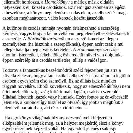
jellemzőit hordozza, a
Homokkönyv
a mérleg másik oldalán
helyezkedik el, közel a csodáshoz. Ez nem igaz azonban az egész
elbeszélésre, a könyv megjelenése csodás elem, az elbeszélés maga
azonban meghatározott, valós keretek között játszódik.
A különös és csodás mintája nyomán értelmezhető a szerzőség
kérdése. Vagyis hogy a két novellában megjelenő elbeszéléseknek ki
a szerzője. A
Bőröndök tartalmá
ban a szerző ismert az idegen
személyében (ha hiszünk a szereplőknek), éppen azért csak a mű
jellege haladja meg a valós kereteket. A
Homokkönyv
szerzője
anonim, ismeretlen, feltehetőleg ősi eredetű művel van dolgunk,
éppen ezért lép át a csodás területére, túllép a valóságon.
Todorov a fantasztikus beszédmódról szóló fejezetben jut arra a
következtetésre, hogy a fantasztikus elbeszélések narrátora a legtöbb
esetben egyes szám első személyű. Ez az állítás igaz mindkét
tárgyalt novellára. Ebből következik, hogy az elbeszélő állításai nem
értelmezhetők az igazság kritériumai alapján, csakis a szereplők
állításai lehetnek igazak vagy hamisak. Ezért fontos az én-elbeszélő
jelenléte, a különöst így hiszi el az olvasó, így jobban megbízik a
jelenlevő narrátorban, aki része a történetnek.
„Ha egy könyv világának bizonyos eseményei kifejezetten
elképzeltként jelennek meg, az a helyzet megkérdőjelezi a könyv
egyéb részeinek képzelt voltát. Ha egy adott jelenés csak egy