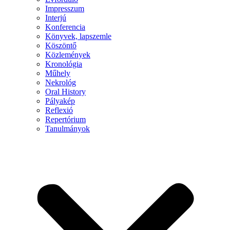
Impresszum
Interjú
Konferencia
Könyvek, lapszemle
Köszöntő
Közlemények
Kronológia
Műhely
Nekrológ
Oral History
Pályakép
Reflexió
Repertórium
Tanulmányok