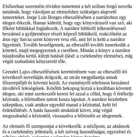
Elsősorban szeretném röviden ismertetni a két szóban forgó novella
tartalmát, hogy vázoljam az elemzéshez szükséges alapvető
ismereteket. Jorge Luis Borges elbeszélésében a narrátorhoz egy
idegen érkezik. Hamar kiderül, hogy egy könyvárusról van szó, aki
főként bibliákkal foglalkozik. A narrátor bibliofil lelkesedésessel
beszámol a gyűjteménye részét képező bibliákról, reakcióként az
árus egy furcsa szent könyvet vesz elő, ami fel is kelti a narrátor
figyelmét. Tovább beszélgetnek, az elbeszélő tovább ismerkedik a
kötettel, majd megegyeznek a cserében. Miután a könyv a narrátor
tulajdonába kerül, kifejti hatását (lásd: a cselekmény elemzése), míg
végül szabadulni kényszerül tőle.
Grendel Lajos elbeszélésének kerettörténete van: az elbeszélő író
következő novelláján dolgozik, az utcán megpillantja annak
főszereplőjét és követni kezdi. Az eseményről telefonon beszámol
távollévő feleségének. Később bekopog hozzá a korábban követett
idegen, aki mint szerkesztőt keresi fel azzal a céllal, hogy ő értékelje
kéziratát, a bőröndben tartott kusza lapokat. A narrátor kezdetben
szkeptikus, csak amikor egyedül marad a kézirattal, kelti fel
érdeklődését. A hatás hasonló struktúrát követ, míg végül
megszabadul a kézirattól, visszaadva a bőröndöt az idegennek.
Az elemzés fő szempontjai a következők: a nézőpont, az aktánsok
és a cselekmény jellemzői, a két szöveg hasonlóságai, egyezései és