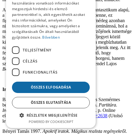
használatára vonatkozó információkat
megosztjuk hirdetési és elemző
A mágikus realizmus megközelítése Grendelnél fantasztikum alapú,
partnereinkkel is, akik egyesíthetik azokat
a különös és csodás minőségek keveredését látja benne, ez
más információkkal, amelyeket Ön
figyelhető meg a vizsgált novellák esetében is. A mérleg azonban
nincs egyensúlyban, hol az egyik minőség válik dominánssá, hol a
biztosított számukra, vagy amelyeket a
másik. Ettől elválaszthatatlan a könyvtárgyak szerzőjének ismertsége
szolgáltatásaik Ön általi használatából
is (ismert vagy anonim). Az elbeszélések ismertetőjegyei közül
gyűjtöttek össze.
Bővebben
kitűnik az elbizonytalanító funkció, ami egyrészt a megbízhatatlan
narrátor esetében, másrészt az olvasói élményben jelenik meg. Az itt
TELJESÍTMÉNY
felsorolt kapcsolódási pontok fényében kijelenthető, hogy
feltételezésem megalapozott. Nemcsak az ajánlás borgesi, hanem
CÉLZÁS
számtalan egyéb borgesi mintázat jelenik meg Grendel Lajos
Bőröndök tartalma
c. elbeszélésében.
FUNKCIONALITÁS
ÖSSZES ELFOGADÁSA
Irodalom
Bárczi Zsófia 2013. A fantasztikum Grendel Lajos Szemérmes
ÖSSZES ELUTASÍTÁSA
beszámoló egy álom közepéről című novellájában.
Partitúra.
Irodalomtudományi folyóirat
, 8. évf. 1. sz. 85–91. p. Online
RÉSZLETEK MEGJELENÍTÉSE
elérhető:
http://www.partitura.fss.ukf.sk/?page_id=2638
(Utolsó
letöltés: 2023. február 2.)
POWERED BY COOKIESCRIPT
Bényei Tamás 1997.
Apokrif iratok. Mágikus realista regényekről
.