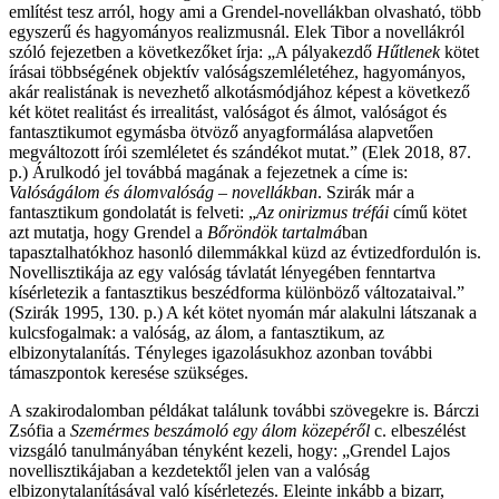
említést tesz arról, hogy ami a Grendel-novellákban olvasható, több
egyszerű és hagyományos realizmusnál. Elek Tibor a novellákról
szóló fejezetben a következőket írja: „A pályakezdő
Hűtlenek
kötet
írásai többségének objektív valóságszemléletéhez, hagyományos,
akár realistának is nevezhető alkotásmódjához képest a következő
két kötet realitást és irrealitást, valóságot és álmot, valóságot és
fantasztikumot egymásba ötvöző anyagformálása alapvetően
megváltozott írói szemléletet és szándékot mutat.” (Elek 2018, 87.
p.) Árulkodó jel továbbá magának a fejezetnek a címe is:
Valóságálom és álomvalóság – novellákban
. Szirák már a
fantasztikum gondolatát is felveti: „
Az onirizmus tréfái
című kötet
azt mutatja, hogy Grendel a
Bőröndök tartalmá
ban
tapasztalhatókhoz hasonló dilemmákkal küzd az évtizedfordulón is.
Novellisztikája az egy valóság távlatát lényegében fenntartva
kísérletezik a fantasztikus beszédforma különböző változataival.”
(Szirák 1995, 130. p.) A két kötet nyomán már alakulni látszanak a
kulcsfogalmak: a valóság, az álom, a fantasztikum, az
elbizonytalanítás. Tényleges igazolásukhoz azonban további
támaszpontok keresése szükséges.
A szakirodalomban példákat találunk további szövegekre is. Bárczi
Zsófia a
Szemérmes beszámoló egy álom közepéről
c. elbeszélést
vizsgáló tanulmányában tényként kezeli, hogy: „Grendel Lajos
novellisztikájaban a kezdetektől jelen van a valóság
elbizonytalanításával való kísérletezés. Eleinte inkább a bizarr,