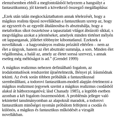
elemzésemben ebből a megfontolásból helyezem a hangsúlyt a
fantasztikumra), jól kiemeli a következő összegző megállapítása:
„Ezek után talán megkockáztathatom annak tételezését, hogy a
mágikus realista típusú novellákban a fantasztikum szerep az, hogy
az egyszerit és az egyedit általánosítsa és absztrahálja, hogy a
metaforikus síkot összekösse a tapasztalati világot ábrázoló síkkal, s
megvilágítsa azokat a jelentéseket, amelyek minden történet mélyén
ott lappanganak, jóllehet többnyire kibontatlanul. Ezeknek a
novelláknak – a hagyományos realista prózától eltérően – nem az
élet a tárgyuk, hanem az élet absztrakt summája, a sors. Minden élet
végállomása, a halál az, amely az életet sorssá szervezi, s annak
esetleg még méltóságot is ad.” (Grendel 1999)
A mágikus realizmus nehezen definiálható fogalom, az
irodalomtudósok rendszerint újraértelmezik, Bényei pl. írásmódnak
tekinti. Az évek során többen próbálták a fantasztikussal
szembeállítani, a todorovi fantasztikum-modell alapján értelmezni a
mágikus realizmust (egyesek szerint a mágikus realizmus csodásból
alakul át hátborzongatóvá; lásd Chanady 1985), a legtöbb esetben
azonban a két fogalom összemosódott. A problémás jellegre való
tekintettel tanulmányomban az alapoknál maradok, a todorovi
fantasztikum minőségei nyomán próbálom felfejteni a csodás és
különös, a mágikus és fantasztikus működését a vizsgált
novellákban.