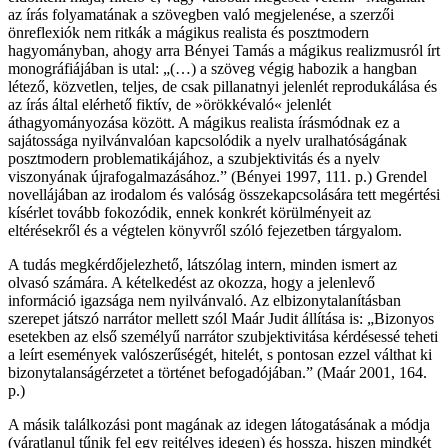
az írás folyamatának a szövegben való megjelenése, a szerzői
önreflexiók nem ritkák a mágikus realista és posztmodern
hagyományban, ahogy arra Bényei Tamás a mágikus realizmusról írt
monográfiájában is utal: „(…) a szöveg végig habozik a hangban
létező, közvetlen, teljes, de csak pillanatnyi jelenlét reprodukálása és
az írás által elérhető fiktív, de »örökkévaló« jelenlét
áthagyományozása között. A mágikus realista írásmódnak ez a
sajátossága nyilvánvalóan kapcsolódik a nyelv uralhatóságának
posztmodern problematikájához, a szubjektivitás és a nyelv
viszonyának újrafogalmazásához.” (Bényei 1997, 111. p.) Grendel
novellájában az irodalom és valóság összekapcsolására tett megértési
kísérlet tovább fokozódik, ennek konkrét körülményeit az
eltérésekről és a végtelen könyvről szóló fejezetben tárgyalom.
A tudás megkérdőjelezhető, látszólag intern, minden ismert az
olvasó számára. A kételkedést az okozza, hogy a jelenlevő
információ igazsága nem nyilvánvaló. Az elbizonytalanításban
szerepet játszó narrátor mellett szól Maár Judit állítása is: „Bizonyos
esetekben az első személyű narrátor szubjektivitása kérdésessé teheti
a leírt események valószerűségét, hitelét, s pontosan ezzel válthat ki
bizonytalanságérzetet a történet befogadójában.” (Maár 2001, 164.
p.)
A másik találkozási pont magának az idegen látogatásának a módja
(váratlanul tűnik fel egy rejtélyes idegen) és hossza, hiszen mindkét