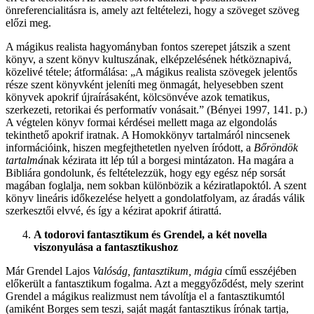
önreferencialitásra is, amely azt feltételezi, hogy a szöveget szöveg
előzi meg.
A mágikus realista hagyományban fontos szerepet játszik a szent
könyv, a szent könyv kultuszának, elképzelésének hétköznapivá,
közelivé tétele; átformálása: „A mágikus realista szövegek jelentős
része szent könyvként jeleníti meg önmagát, helyesebben szent
könyvek apokrif újraírásaként, kölcsönvéve azok tematikus,
szerkezeti, retorikai és performatív vonásait.” (Bényei 1997, 141. p.)
A végtelen könyv formai kérdései mellett maga az elgondolás
tekinthető apokrif iratnak. A Homokkönyv tartalmáról nincsenek
információink, hiszen megfejthetetlen nyelven íródott, a
Bőröndök
tartalmá
nak kézirata itt lép túl a borgesi mintázaton. Ha magára a
Bibliára gondolunk, és feltételezzük, hogy egy egész nép sorsát
magában foglalja, nem sokban különbözik a kéziratlapoktól. A szent
könyv lineáris időkezelése helyett a gondolatfolyam, az áradás válik
szerkesztői elvvé, és így a kézirat apokrif átirattá.
A todorovi fantasztikum és Grendel, a két novella
viszonyulása a fantasztikushoz
Már Grendel Lajos
Valóság, fantasztikum, mágia
című esszéjében
előkerült a fantasztikum fogalma. Azt a meggyőződést, mely szerint
Grendel a mágikus realizmust nem távolítja el a fantasztikumtól
(amiként Borges sem teszi, saját magát fantasztikus írónak tartja,