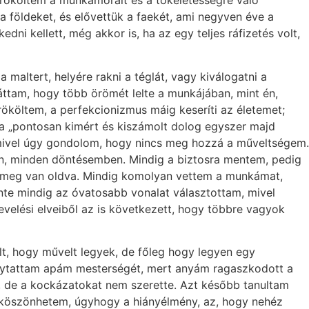
e örököltem a munkamorált és a tökéletességre való
 földeket, és elővettük a faekét, ami negyven éve a
 kellett, még akkor is, ha az egy teljes ráfizetés volt,
maltert, helyére rakni a téglát, vagy kiválogatni a
láttam, hogy több örömét lelte a munkájában, mint én,
rököltem, a perfekcionizmus máig keseríti az életemet;
 a „pontosan kimért és kiszámolt dolog egyszer majd
 mivel úgy gondolom, hogy nincs meg hozzá a műveltségem.
en, minden döntésemben. Mindig a biztosra mentem, pedig
an, meg van oldva. Mindig komolyan vettem a munkámat,
inte mindig az óvatosabb vonalat választottam, mivel
lési elveiből az is következett, hogy többre vagyok
lt, hogy művelt legyek, de főleg hogy legyen egy
folytattam apám mesterségét, mert anyám ragaszkodott a
t, de a kockázatokat nem szerette. Azt később tanultam
i köszönhetem, úgyhogy a hiányélmény, az, hogy nehéz