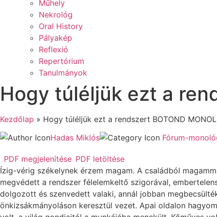
Műhely
Nekrológ
Oral History
Pályakép
Reflexió
Repertórium
Tanulmányok
Hogy túléljük ezt a 
Kezdőlap
»
Hogy túléljük ezt a rendszert BOTOND MONO
Hadas Miklós
Fórum-monoló
PDF megjelenítése
PDF letöltése
Ízig-vérig székelynek érzem magam. A családból magammal
megvédett a rendszer félelemkeltő szigorával, embertelens
dolgozott és szenvedett valaki, annál jobban megbecsülték
önkizsákmányoláson keresztül vezet. Apai oldalon hagyom