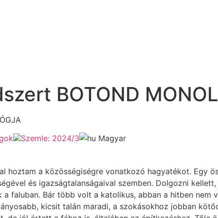
rendszert BOTOND MON
LÓGJA
gok
Szemle: 2024/3
Magyar
 hoztam a közösségiségre vonatkozó hagyatékot. Egy össz
égével és igazságtalanságaival szemben. Dolgozni kellett,
 a faluban. Bár több volt a katolikus, abban a hitben nem
ányosabb, kicsit talán maradi, a szokásokhoz jobban köt