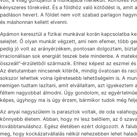
volt, a világ gondjaitól a munkájába menekült. Kőműves vol
kényszeres törekvést. És a földhöz való kötődést is, amit
padláson hevert. A földet nem volt szabad parlagon hagyni
és máshonnan kellett elvenni.
Apámon keresztül a fizikai munkával korán kapcsolatba kerü
selejtet. Ő olyan munkát végzett, ami nem efemer, több gen
pedig jó volt az arányérzékem, pontosan dolgoztam, biztat
irracionálisan sok energiát teszek bele mindenbe. A mate
összeáll”-érzületből származik. Ehhez képest az eszmei 
Az életutamban nincsenek kitérők, mindig óvatosan és ra
sokszor lehettek volna ígéretesebb lehetőségeim is. A mun
nemigen tudtam lazítani, amit elvállaltam, azt igyekeztem
féltem nagyobbat álmodni. Úgy gondolom, ez egyértelműe
képes, úgyhogy ma is úgy érzem, bármikor tudok még felje
Az anyai nagyszüleim is parasztok voltak, de oda valahog
könnyebb életem. Abban, hogy mi lesz belőlem, az ő szav
továbbtanuláshoz. Egész életében ezért dolgozott. A falub
meg, hogy kockázatvállalás nélkül nehezebben lehet halad