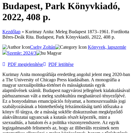
Budapest, Park Könyvkiadó,
2022, 408 p.
Kezdőlap
»
Kurimay Anita: Meleg Budapest 1873–1961. Fordította
Béres-Deák Rita. Budapest, Park Könyvkiadó, 2022, 408 p.
Csehy Zoltán
Könyvek, lapszemle
Szemle: 2024/3
Magyar
PDF megjelenítése
PDF letöltése
Kurimay Anita monográfiája eredetileg angolul jelent meg 2020-ban
a The University of Chicago Press kiadásában. A monográfia a
magyar szexuálpolitika-történet és másságkutatás egyik
alapművének számít. Budapest nagyvárosi jellegének kialakulásával
párhuzamosan vált a meleg szubkultúra meghatározó tényezőjévé.
Ez a bonyodalmas emancipációs folyamat, a homoszexualitás jogi
szabályozásának a büntethetőség felszámolásáig tartó időszaka a
könyv fő tárgya, de a másság sokféle diskurzusban megképződő
alakváltozatai ugyancsak a kutatás részét képezték, mint a
szexualitás, a hatalom és a politika viszonyrendszere. Az egyik
legizgalmasabb felismerés az, hogy az illiberális rezsimek nem