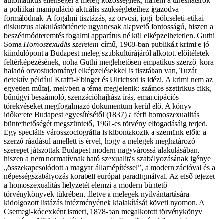
automatikus ellenségei a meleg közösségnek, hanem a tűréshatárok
a politikai manipuláció aktuális szükségleteihez igazodva
formálódnak. A fogalmi tisztázás, az orvosi, jogi, bölcseleti-etikai
diskurzus alakulástörténete ugyancsak alapvető fontosságú, hiszen a
beszédmódteremtés fogalmi apparátus nélkül elképzelhetetlen. Guthi
Soma
Homoszexuális szerelem
című, 1908-ban publikált krimije jó
kiindulópont a Budapest meleg szubkultúrájáról alkotott előítéletek
feltérképezésének, noha Guthi meglehetősen empatikus szerző, kora
haladó orvostudományi elképzelésekkel is tisztában van, Tuzár
detektív például Krafft-Ebinget és Ulrichsot is idézi. A krimi nem az
egyetlen műfaj, melyben a téma megjelenik: számos szatirikus cikk,
bűnügyi beszámoló, szenzációhajhász írás, emancipációs
törekvéseket megfogalmazó dokumentum kerül elő. A könyv
időkerete Budapest egyesítésétől (1837) a férfi homoszexualitás
büntethetőségét megszüntető, 1961-es törvény elfogadásáig terjed.
Egy speciális városszociográfia is kibontakozik a szemünk előtt: a
szerző ráadásul amellett is érvel, hogy a melegek meghatározó
szerepet játszottak Budapest modern nagyvárossá alakulásában,
hiszen a nem normatívnak ható szexualitás szabályozásának igénye
„összekapcsolódott a magyar államépítéssel”, a modernizációval és a
népességszabályozás korabeli európai paradigmáival. Az első fejezet
a homoszexualitás helyzetét elemzi a modern büntető
törvénykönyvek tükrében, illetve a melegek nyilvántartására
kidolgozott listázás intézményének kialakítását követi nyomon. A
Csemegi-kódexként ismert, 1878-ban megalkotott törvénykönyv