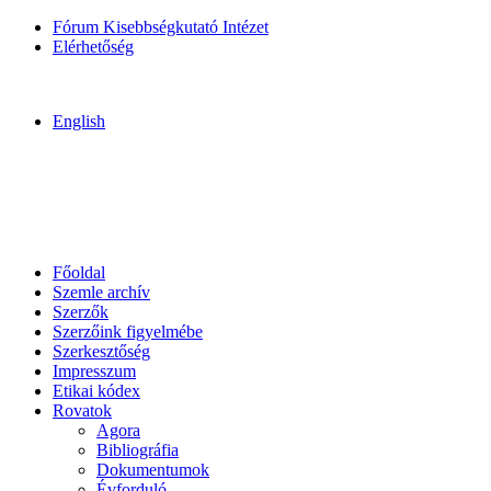
Fórum Kisebbségkutató Intézet
Elérhetőség
English
Főoldal
Szemle archív
Szerzők
Szerzőink figyelmébe
Szerkesztőség
Impresszum
Etikai kódex
Rovatok
Agora
Bibliográfia
Dokumentumok
Évforduló