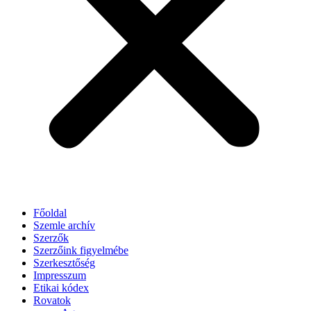
Főoldal
Szemle archív
Szerzők
Szerzőink figyelmébe
Szerkesztőség
Impresszum
Etikai kódex
Rovatok