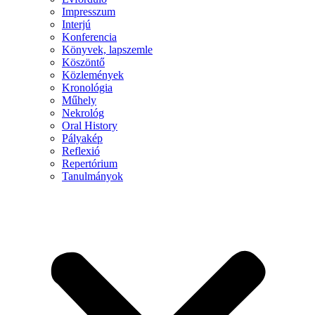
Impresszum
Interjú
Konferencia
Könyvek, lapszemle
Köszöntő
Közlemények
Kronológia
Műhely
Nekrológ
Oral History
Pályakép
Reflexió
Repertórium
Tanulmányok