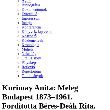
Agora
Bibliográfia
Dokumentumok
Évforduló
Impresszum
Interjú
Konferencia
Könyvek, lapszemle
Köszöntő
Közlemények
Kronológia
Műhely
Nekrológ
Oral History
Pályakép
Reflexió
Repertórium
Tanulmányok
Kurimay Anita: Meleg
Budapest 1873–1961.
Fordította Béres-Deák Rita.