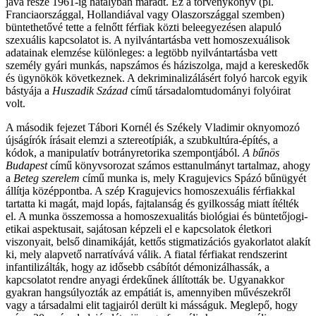
java része 1961-ig hatályban maradt. Ez a törvénykönyv (pl.
Franciaországgal, Hollandiával vagy Olaszországgal szemben)
büntethetővé tette a felnőtt férfiak közti beleegyezésen alapuló
szexuális kapcsolatot is. A nyilvántartásba vett homoszexuálisok
adatainak elemzése különleges: a legtöbb nyilvántartásba vett
személy gyári munkás, napszámos és háziszolga, majd a kereskedők
és ügynökök következnek. A dekriminalizálásért folyó harcok egyik
bástyája a
Huszadik Század
című társadalomtudományi folyóirat
volt.
A második fejezet Tábori Kornél és Székely Vladimir oknyomozó
újságírók írásait elemzi a sztereotípiák, a szubkultúra-építés, a
kódok, a manipulatív botrányretorika szempontjából.
A bűnös
Budapest
című könyvsorozat számos esttanulmányt tartalmaz, ahogy
a
Beteg szerelem
című munka is, mely Kragujevics Spázó bűnügyét
állítja középpontba. A szép Kragujevics homoszexuális férfiakkal
tartatta ki magát, majd lopás, fajtalanság és gyilkosság miatt ítélték
el. A munka összemossa a homoszexualitás biológiai és büntetőjogi-
etikai aspektusait, sajátosan képzeli el e kapcsolatok életkori
viszonyait, belső dinamikáját, kettős stigmatizációs gyakorlatot alakít
ki, mely alapvető narratívává válik. A fiatal férfiakat rendszerint
infantilizálták, hogy az idősebb csábítót démonizálhassák, a
kapcsolatot rendre anyagi érdekűnek állították be. Ugyanakkor
gyakran hangsúlyozták az empátiát is, amennyiben művészekről
vagy a társadalmi elit tagjairól derült ki másságuk. Meglepő, hogy