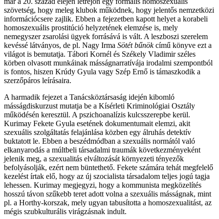
már a 20. század elején létrejön egy formális homoszexuális
szövetség, hogy meleg klubok működnek, hogy jelentős nemzetközi
információcsere zajlik. Ebben a fejezetben kapott helyet a korabeli
homoszexuális prostitúció helyzetének elemzése is, mely
nemegyszer zsarolási ügyek forrásává is vált. A leszboszi szerelem
kevéssé látványos, de pl. Nagy Irma
Sötét bűnök
című könyve ezt a
világot is bemutatja. Tábori Kornél és Székely Vladimir széles
körben olvasott munkáinak másságnarratívája irodalmi szempontból
is fontos, hiszen Krúdy Gyula vagy Szép Ernő is támaszkodik a
szerzőpáros leírásaira.
A harmadik fejezet a Tanácsköztársaság idején kibomló
másságdiskurzust mutatja be a Kísérleti Kriminológiai Osztály
működésén keresztül. A pszichoanalízis kulcsszerepbe kerül.
Kurimay Fekete Gyula esetének dokumentumait elemzi, akit
szexuális szolgáltatás felajánlása közben egy álruhás detektív
buktatott le. Ebben a beszédmódban a szexuális normától való
elkanyarodás a múltbeli társadalmi traumák következményeként
jelenik meg, a szexualitás elváltozását környezeti tényezők
befolyásolják, ezért nem büntethető. Fekete számára tehát megfelelő
kezelést írtak elő, hogy az új szocialista társadalom teljes jogú tagja
lehessen. Kurimay megjegyzi, hogy a kommunista megközelítés
hosszú távon szűkebb teret adott volna a szexuális másságnak, mint
pl. a Horthy-korszak, mely ugyan tabusította a homoszexualitást, az
mégis szubkulturális virágzásnak indult.