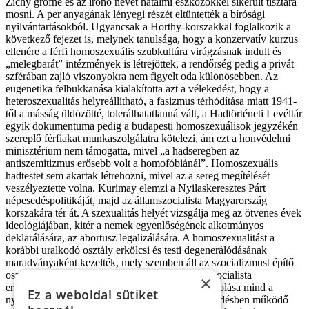
Zichy grófné és az írónő nevét hatalmi eszközökkel sikerült tisztára
mosni. A per anyagának lényegi részét eltüntették a bírósági
nyilvántartásokból. Ugyancsak a Horthy-korszakkal foglalkozik a
következő fejezet is, melynek tanulsága, hogy a konzervatív kurzus
ellenére a férfi homoszexuális szubkultúra virágzásnak indult és
„melegbarát” intézmények is létrejöttek, a rendőrség pedig a privát
szférában zajló viszonyokra nem figyelt oda különösebben. Az
eugenetika felbukkanása kialakította azt a vélekedést, hogy a
heteroszexualitás helyreállítható, a fasizmus térhódítása miatt 1941-
től a másság üldözötté, tolerálhatatlanná vált, a Hadtörténeti Levéltár
egyik dokumentuma pedig a budapesti homoszexuálisok jegyzékén
szereplő férfiakat munkaszolgálatra kötelezi, ám ezt a honvédelmi
minisztérium nem támogatta, mivel „a hadseregben az
antiszemitizmus erősebb volt a homofóbiánál”. Homoszexuális
hadtestet sem akartak létrehozni, mivel az a sereg megítélését
veszélyeztette volna. Kurimay elemzi a Nyilaskeresztes Párt
népesedéspolitikáját, majd az államszocialista Magyarország
korszakára tér át. A szexualitás helyét vizsgálja meg az ötvenes évek
ideológiájában, kitér a nemek egyenlőségének alkotmányos
deklarálására, az abortusz legalizálására. A homoszexualitást a
korábbi uralkodó osztály erkölcsi és testi degenerálódásának
maradványaként kezelték, mely szemben áll az szocializmust építő
osztályideállal, de még akár meg is ronthatja a szocialista
×
erkölcsöket. A kémkedés és a másság összekapcsolása mind a
Ez a weboldal sütiket
nyugati, mind a szocialista társadalmi berendezkedésben működő