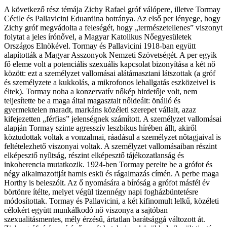
A következő rész témája Zichy Rafael gróf válópere, illetve Tormay
Cécile és Pallavicini Eduardina botránya. Az első per lényege, hogy
Zichy gróf megvádolta a feleségét, hogy „természetellenes” viszonyt
folytat a jeles írónővel, a Magyar Katolikus Nőegyesületek
Országos Elnökével. Tormay és Pallavicini 1918-ban együtt
alapították a Magyar Asszonyok Nemzeti Szövetségét. A per egyik
fő eleme volt a potenciális szexuális kapcsolat bizonyítása a két nő
között: ezt a személyzet vallomásai alátámasztani látszottak (a gróf
és személyzete a kukkolás, a mikrofonos lehallgatás eszközeivel is
éltek). Tormay noha a konzervatív nőkép hirdetője volt, nem
teljesítette be a maga által magasztalt nőideált: önálló és
gyermektelen maradt, markáns közéleti szerepet vállalt, azaz
kifejezetten „férfias” jelenségnek számított. A személyzet vallomásai
alapján Tormay szinte agresszív leszbikus hírében állt, akiről
köztudottak voltak a vonzalmai, ráadásul a személyzet nőtagjaival is
feltételezhető viszonyai voltak. A személyzet vallomásaiban részint
elképesztő nyíltság, részint elképesztő tájékozatlanság és
inkoherencia mutatkozik. 1924-ben Tormay perelte be a grófot és
négy alkalmazottját hamis eskü és rágalmazás címén. A perbe maga
Horthy is beleszólt. Az ő nyomására a bíróság a grófot másfél év
börtönre ítélte, melyet végül tizennégy napi fogházbüntetésre
módosítottak. Tormay és Pallavicini, a két kifinomult lelkű, közéleti
célokért együtt munkálkodó nő viszonya a sajtóban
szexualitásmentes, mély érzésű, ártatlan barátsággá változott át.