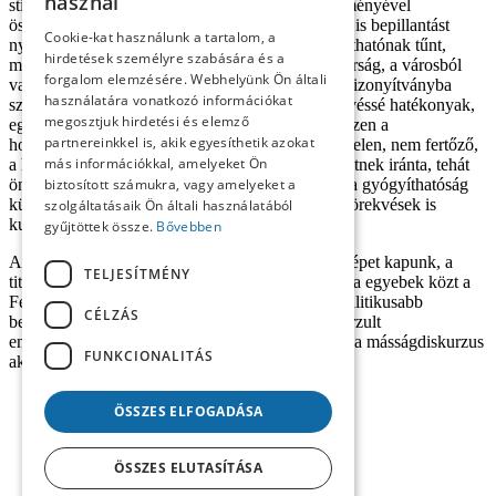
használ
stigmának számított. Az „új szocialista férfi” eszményével
összeegyeztethetetlen személyek bírósági pereibe is bepillantást
Cookie-kat használunk a tartalom, a
nyerhetünk: a homoszexuális hajlam megváltoztathatónak tűnt,
hirdetések személyre szabására és a
motiváló erőnek pedig a börtönbüntetés, a pénzbírság, a városból
forgalom elemzésére. Webhelyünk Ön általi
való kitiltás vagy egy-egy bejegyzés az erkölcsi bizonyítványba
használatára vonatkozó információkat
szolgált. A felismerés, hogy ezek az eszközök kevéssé hatékonyak,
megosztjuk hirdetési és elemző
egyre inkább előirányozta a dekriminalizálást, hiszen a
partnereinkkel is, akik egyesíthetik azokat
homoszexualitás társadalmi szempontból veszélytelen, nem fertőző,
más információkkal, amelyeket Ön
a heteroszexuálisok pedig eleve averzióval viseltetnek iránta, tehát
önmagát bélyegzi meg. Ugyanakkor felmerültek a gyógyíthatóság
biztosított számukra, vagy amelyeket a
különféle aspektusai és lehetőségei is, de ezek a törekvések is
szolgáltatásaik Ön általi használatából
kudarccal vagy áleredményekkel végződtek.
gyűjtöttek össze.
Bővebben
A homoszexuálisok ügynöki beszervezéséről is képet kapunk, a
TELJESÍTMÉNY
titkosszolgálat manipulatív hadműveleteit példázza egyebek közt a
Fekete Holló és az Apostolok fedőnevű akció analitikusabb
CÉLZÁS
bemutatása. A könyv epilógusa a meleg múlt eltorzult
emlékezetpolitikájára hívja fel a figyelmet, illetve a másságdiskurzus
FUNKCIONALITÁS
aktuális vonatkozásaira is kitér.
ÖSSZES ELFOGADÁSA
ÖSSZES ELUTASÍTÁSA