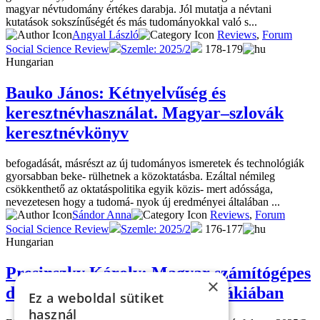
magyar névtudomány értékes darabja. Jól mutatja a névtani
kutatások sokszínűségét és más tudományokkal való s...
Angyal László
Reviews
,
Forum
Social Science Review
Szemle: 2025/2
178-179
Hungarian
Bauko János: Kétnyelvűség és
keresztnévhasználat. Magyar–szlovák
keresztnévkönyv
befogadását, másrészt az új tudományos ismeretek és technológiák
gyorsabban beke- rülhetnek a közoktatásba. Ezáltal némileg
csökkenthető az oktatáspolitika egyik közis- mert adóssága,
nevezetesen hogy a tudomá- nyok új eredményei általában ...
Sándor Anna
Reviews
,
Forum
Social Science Review
Szemle: 2025/2
176-177
Hungarian
Presinszky Károly: Magyar számítógépes
×
dialektológiai kutatások Szlovákiában
Ez a weboldal sütiket
használ