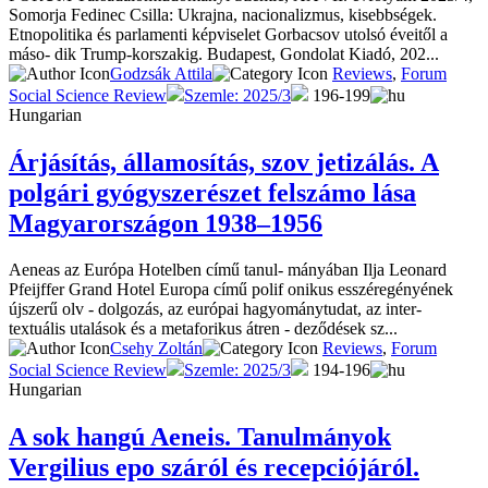
Somorja Fedinec Csilla: Ukrajna, nacionalizmus, kisebbségek.
Etnopolitika és parlamenti képviselet Gorbacsov utolsó éveitől a
máso- dik Trump-korszakig. Budapest, Gondolat Kiadó, 202...
Godzsák Attila
Reviews
,
Forum
Social Science Review
Szemle: 2025/3
196-199
Hungarian
Árjásítás, államosítás, szov jetizálás. A
polgári gyógyszerészet felszámo lása
Magyarországon 1938–1956
Aeneas az Európa Hotelben című tanul- mányában Ilja Leonard
Pfeijffer Grand Hotel Europa című polif onikus esszéregényének
újszerű olv - dolgozás, az európai hagyománytudat, az inter-
textuális utalások és a metaforikus átren - deződések sz...
Csehy Zoltán
Reviews
,
Forum
Social Science Review
Szemle: 2025/3
194-196
Hungarian
A sok hangú Aeneis. Tanulmányok
Vergilius epo száról és recepciójáról.