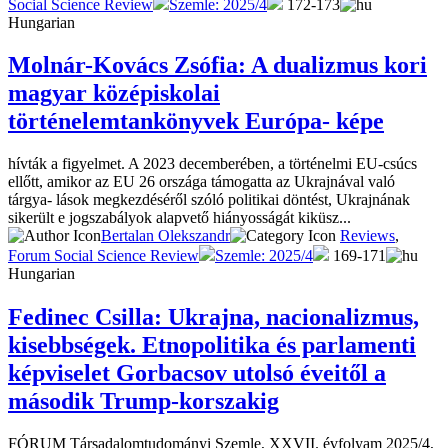
Social Science Review
Szemle: 2025/4
172-173
Hungarian
Molnár-Kovács Zsófia: A dualizmus kori
magyar középiskolai
történelemtankönyvek Európa- képe
hívták a figyelmet. A 2023 decemberében, a történelmi EU-csúcs
ellőtt, amikor az EU 26 országa támogatta az Ukrajnával való
tárgya- lások megkezdéséről szóló politikai döntést, Ukrajnának
sikerült e jogszabályok alapvető hiányosságát kiküsz...
Bertalan Olekszandr
Reviews
,
Forum Social Science Review
Szemle: 2025/4
169-171
Hungarian
Fedinec Csilla: Ukrajna, nacionalizmus,
kisebbségek. Etnopolitika és parlamenti
képviselet Gorbacsov utolsó éveitől a
második Trump-korszakig
FÓRUM Társadalomtudományi Szemle, XXVII. évfolyam 2025/4,