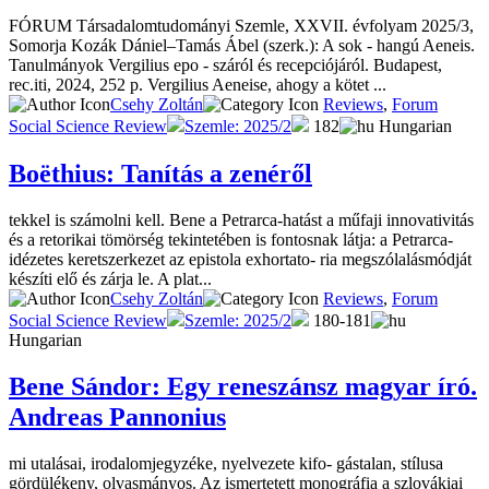
FÓRUM Társadalomtudományi Szemle, XXVII. évfolyam 2025/3,
Somorja Kozák Dániel–Tamás Ábel (szerk.): A sok - hangú Aeneis.
Tanulmányok Vergilius epo - száról és recepciójáról. Budapest,
rec.iti, 2024, 252 p. Vergilius Aeneise, ahogy a kötet ...
Csehy Zoltán
Reviews
,
Forum
Social Science Review
Szemle: 2025/2
182
Hungarian
Boëthius: Tanítás a zenéről
tekkel is számolni kell. Bene a Petrarca-hatást a műfaji innovativitás
és a retorikai tömörség tekintetében is fontosnak látja: a Petrarca-
idézetes keretszerkezet az epistola exhortato- ria megszólalásmódját
készíti elő és zárja le. A plat...
Csehy Zoltán
Reviews
,
Forum
Social Science Review
Szemle: 2025/2
180-181
Hungarian
Bene Sándor: Egy reneszánsz magyar író.
Andreas Pannonius
mi utalásai, irodalomjegyzéke, nyelvezete kifo- gástalan, stílusa
gördülékeny, olvasmányos. Az ismertetett monográfia a szlovákiai