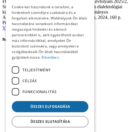
FÓRUM Társadalomtudományi Szemle, XXVII. évfolyam 2025/2,
Somorja Presinszky Károly: Magyar számítógépes dialektológiai
Cookie-kat használunk a tartalom, a
kutatások Szlovákiában. Budapest, Magyar Tudományos
hirdetések személyre szabására és a
Akadémia– Szlovákiai Magyar Akadémiai Tanács, 2024, 160 p.
forgalom elemzésére. Webhelyünk Ön általi
Presinszk...
használatára vonatkozó információkat
Vissza
Page
1
Page
2
Page
3
Page
4
Page
5
Tovább
megosztjuk hirdetési és elemző
partnereinkkel is, akik egyesíthetik azokat
Rovatok
más információkkal, amelyeket Ön
biztosított számukra, vagy amelyeket a
Forum Social Science Review
szolgáltatásaik Ön általi használatából
Agora
gyűjtöttek össze.
Bővebben
Career Profile
Central European Forum
TELJESÍTMÉNY
Content
Imprint
CÉLZÁS
Reviews
Studies
FUNKCIONALITÁS
Workshop
ÖSSZES ELFOGADÁSA
ÖSSZES ELUTASÍTÁSA