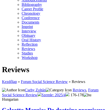
Announcements
Bibliography
Career Profile
Chronology
Conference
Documents
Imprint
Interview
Obituary
Oral History
Reflection
Reviews
Studies
Workshop
Reviews
Kezdőlap
»
Forum Social Science Review
»
Reviews
Csehy Zoltán
Reviews
,
Forum
Social Science Review
Szemle: 2025/4
176-178
Hungarian
Galeotto Marzio: De doctrina promiscua.