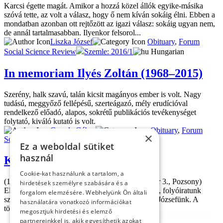
Karcsi égette magát. Amikor a hozzá közel állók egyike-másika
szóvá tette, az volt a válasz, hogy ő nem kíván sokáig élni. Ebben a
mondatban azonban ott rejtőzött az igazi válasz: sokáig ugyan nem,
de annál tartalmasabban. Ilyenkor felsorol...
Liszka József
Obituary
,
Forum
Social Science Review
Szemle: 2016/1
Hungarian
In memoriam Ilyés Zoltán (1968–2015)
Szerény, halk szavú, talán kicsit magányos ember is volt. Nagy
tudású, meggyőző fellépésű, szerteágazó, mély erudícióval
rendelkező előadó, alapos, sokrétű publikációs tevékenységet
folytató, kiváló kutató is volt.
Csanda Gábor
Obituary
,
Forum
×
Social Science Review
Hungarian
Ez a weboldal sütiket
használ
Kiss József
Cookie-kat használunk a tartalom, a
(1944. április 28., Nagykapos – 2013. szeptember 3., Pozsony)
hirdetések személyre szabására és a
Elhunyt Kiss József történész, levéltáros, újságíró, folyóiratunk
forgalom elemzésére. Webhelyünk Ön általi
szerkesztőbizottságának tagja, szeretett és tisztelt Józsefünk. A
használatára vonatkozó információkat
történeti publicisztika volt egyik nagy erőssé...
megosztjuk hirdetési és elemző
partnereinkkel is, akik egyesíthetik azokat