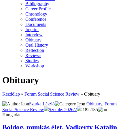
Bibliography
Career Profile
Chronology
Conference
Documents
Imprint
Interview
Obituary
Oral History
Reflection
Reviews
Studies
Workshop
Obituary
Kezdőlap
»
Forum Social Science Review
»
Obituary
Szarka László
Obituary
,
Forum
Social Science Review
Szemle: 2026/2
182-185
Hungarian
Boldog, munkás élet. Vadkerty Katalin