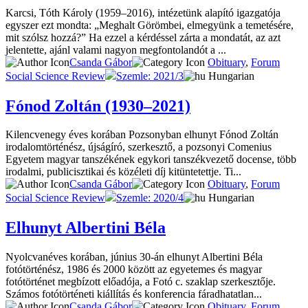
Karcsi, Tóth Károly (1959–2016), intézetünk alapító igazgatója
egyszer ezt mondta: „Meghalt Görömbei, elmegyünk a temetésére,
mit szólsz hozzá?” Ha ezzel a kérdéssel zárta a mondatát, az azt
jelentette, ajánl valami nagyon megfontolandót a ...
Csanda Gábor
Obituary
,
Forum
Social Science Review
Szemle: 2021/3
Hungarian
Fónod Zoltán (1930–2021)
Kilencvenegy éves korában Pozsonyban elhunyt Fónod Zoltán
irodalomtörténész, újságíró, szerkesztő, a pozsonyi Comenius
Egyetem magyar tanszékének egykori tanszékvezető docense, több
irodalmi, publicisztikai és közéleti díj kitüntetettje. Ti...
Csanda Gábor
Obituary
,
Forum
Social Science Review
Szemle: 2020/4
Hungarian
Elhunyt Albertini Béla
Nyolcvanéves korában, június 30-án elhunyt Albertini Béla
fotótörténész, 1986 és 2000 között az egyetemes és magyar
fotótörténet megbízott előadója, a Fotó c. szaklap szerkesztője.
Számos fotótörténeti kiállítás és konferencia fáradhatatlan...
Csanda Gábor
Obituary
,
Forum