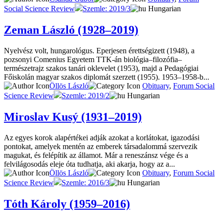
Social Science Review
Szemle: 2019/3
Hungarian
Zeman László (1928–2019)
Nyelvész volt, hungarológus. Eperjesen érettségizett (1948), a
pozsonyi Comenius Egyetem TTK-án biológia–filozófia–
természetrajz szakos tanári oklevelet (1953), majd a Pedagógiai
Főiskolán magyar szakos diplomát szerzett (1955). 1953–1958-b...
Öllös László
Obituary
,
Forum Social
Science Review
Szemle: 2019/2
Hungarian
Miroslav Kusý (1931–2019)
Az egyes korok alapértékei adják azokat a korlátokat, igazodási
pontokat, amelyek mentén az emberek társadalommá szervezik
magukat, és felépítik az államot. Már a reneszánsz vége és a
felvilágosodás eleje óta tudhatja, aki akarja, hogy az a...
Öllös László
Obituary
,
Forum Social
Science Review
Szemle: 2016/3
Hungarian
Tóth Károly (1959–2016)