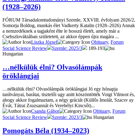
(1928–2026)
FÓRUM Társadalomtudományi Szemle, XXVIII. évfolyam 2026/2,
Somorja Boldog, munkás élet Vadkerty Katalin (1928–2026) Annak
a nemzedéknek a tagjaként élte le hosszú életét, amely már a
Csehszlovákiában születetett, az akkor éppen újra magára ...
Liszka József
Obituary
,
Forum
Social Science Review
Szemle: 2025/3
189-193
Hungarian
…nélkülük élni? Olvasólámpák
öröklángjai
…nélkülük élni? Olvasólámpák öröklángjai Jó egy hónapja
tanítványai, barátai, tisztelői ugy anitt köszöntötték Voigt Vilmost és,
ahogy akkor fogalmaztam, a négy gráciát (Küllős Imolát, Szacsv ay
Évát, Tátrai Zsuzsannát és Verebélyi Kincsőt)...
Csanda Gábor
Obituary
,
Forum
Social Science Review
Szemle: 2023/3
Hungarian
Pomogáts Béla (1934–2023)