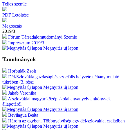
Teljes szemle
PDF Letöltése
Megosztás
2019/3
Fórum Társadalomtudományi Szemle
Impresszum 2019/3
Megnyitás új lapon
Tanulmányok
Horbulák Zsolt
Dél-Szlovákia gazdasági és szociális helyzete néhány mutató
tükrében (3. rész)
Megnyitás új lapon
Jakab Veronika
A szlovákiai magyar középiskolai anyanyelvtankönyvek
állapotáról
Megnyitás új lapon
Bevilagua Beáta
Három az egyben. Többnyelvűség egy dél-szlovákiai családban
Megnyitás új lapon