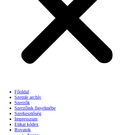
Főoldal
Szemle archív
Szerzők
Szerzőink figyelmébe
Szerkesztőség
Impresszum
Etikai kódex
Rovatok