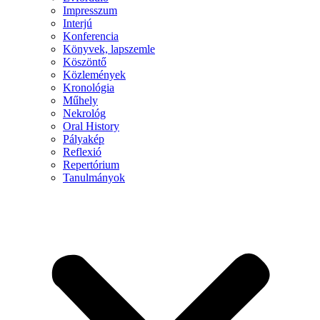
Impresszum
Interjú
Konferencia
Könyvek, lapszemle
Köszöntő
Közlemények
Kronológia
Műhely
Nekrológ
Oral History
Pályakép
Reflexió
Repertórium
Tanulmányok