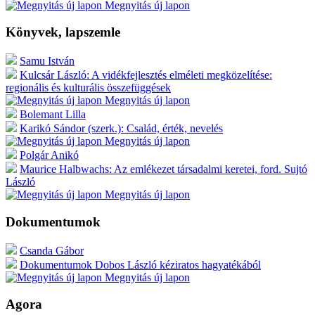
Megnyitás új lapon
Könyvek, lapszemle
Samu István
Kulcsár László: A vidékfejlesztés elméleti megközelítése:
regionális és kulturális összefüggések
Megnyitás új lapon
Bolemant Lilla
Karikó Sándor (szerk.): Család, érték, nevelés
Megnyitás új lapon
Polgár Anikó
Maurice Halbwachs: Az emlékezet társadalmi keretei, ford. Sujtó
László
Megnyitás új lapon
Dokumentumok
Csanda Gábor
Dokumentumok Dobos László kéziratos hagyatékából
Megnyitás új lapon
Agora