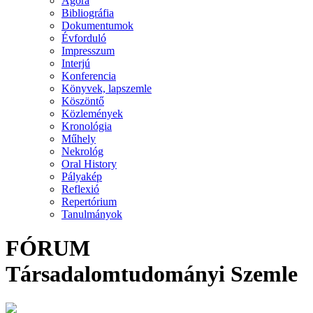
Agora
Bibliográfia
Dokumentumok
Évforduló
Impresszum
Interjú
Konferencia
Könyvek, lapszemle
Köszöntő
Közlemények
Kronológia
Műhely
Nekrológ
Oral History
Pályakép
Reflexió
Repertórium
Tanulmányok
FÓRUM
Társadalomtudományi Szemle