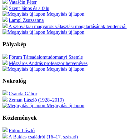
Vataščin Péter
Szent János és a falu
Megnyitás új lapon
Lampl Zsuzsanna
A szlovákiai magyarok választási magatartásának tendenciái
Megnyitás új lapon
Pályakép
Fórum Társadalomtudományi Szemle
Mészáros András professzor hetvenéves
Megnyitás új lapon
Nekrológ
Csanda Gábor
Zeman László (1928–2019)
Megnyitás új lapon
Közlemények
Fülöp László
A Bakics családról (16–17. század)