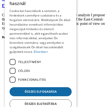
használ
retribalization
Cookie-kat használunk a tartalom, a
Contesting the all-time cosmopolitan power In my analysis I propose
hirdetések személyre szabására és a
theses about the current non-rational judgement of the East-Central-
forgalom elemzésére. Webhelyünk Ön általi
European transformation processes, and an analytic point of view on
használatára vonatkozó információkat
system-interpretation of the politic...
megosztjuk hirdetési és elemző
partnereinkkel is, akik egyesíthetik azokat
Rovatok
más információkkal, amelyeket Ön
biztosított számukra, vagy amelyeket a
Forum Social Science Review
szolgáltatásaik Ön általi használatából
Agora
gyűjtöttek össze.
Bővebben
Career Profile
Central European Forum
TELJESÍTMÉNY
Content
Imprint
CÉLZÁS
Reviews
Studies
FUNKCIONALITÁS
Workshop
ÖSSZES ELFOGADÁSA
ÖSSZES ELUTASÍTÁSA