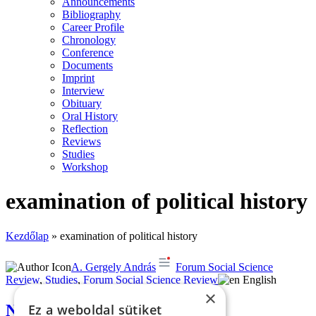
Announcements
Bibliography
Career Profile
Chronology
Conference
Documents
Imprint
Interview
Obituary
Oral History
Reflection
Reviews
Studies
Workshop
examination of political history
Kezdőlap
»
examination of political history
A. Gergely András
Forum Social Science
Review
,
Studies
,
Forum Social Science Review
English
×
National self-colonization and
Ez a weboldal sütiket