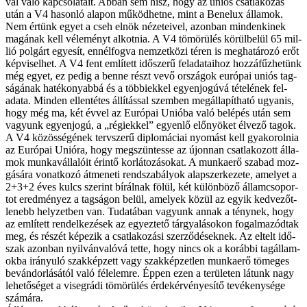
val va­ló kap­cso­la­ta­it. Ab­ban sem hisz, hogy az uni­ós csat­la­ko­zás
után a V4 ha­son­ló ala­pon mű­köd­het­ne, mint a Be­ne­lux ál­la­mok.
Nem ér­tünk egyet a cseh el­nök né­ze­te­i­vel, azonban min­den­ki­nek
ma­gá­nak kell vé­le­ményt al­kot­nia. A V4 tö­mö­rü­lés kö­rül­be­lül 65 mil­
lió pol­gárt egye­sít, en­nél­fog­va nem­zet­kö­zi té­ren is meg­ha­tá­ro­zó erőt
kép­vi­sel­het. A V4 fent em­lí­tett idő­sze­rű fel­ada­ta­i­hoz hoz­zá­fűz­he­tünk
még egyet, ez pe­dig a ben­ne részt ve­vő or­szá­gok eu­ró­pai uni­ós tag­
sá­gá­nak ha­té­ko­nyab­bá és a töb­bi­ek­kel egyen­jo­gú­vá té­te­lé­nek fel­
ada­ta. Min­den el­len­té­tes ál­lí­tás­sal szem­ben meg­ál­la­pít­ha­tó ugyan­is,
hogy még ma, két év­vel az Eu­ró­pai Uni­ó­ba va­ló be­lé­pés után sem
va­gyunk egyen­jo­gú, a „ré­gi­ek­kel” egyen­lő elő­nyö­ket él­ve­ző ta­gok.
A V4 kö­zös­sé­gé­nek terv­sze­rű dip­lo­má­ci­ai nyo­mást kell gya­ko­rol­nia
az Eu­ró­pai Uni­ó­ra, hogy meg­szün­tes­se az újon­nan csat­la­ko­zott ál­la­
mok mun­ka­vál­la­ló­it érin­tő kor­lá­to­zá­so­kat. A mun­ka­erő sza­bad moz­
gá­sá­ra vo­nat­ko­zó át­me­ne­ti rend­sza­bály­ok alap­szer­ke­ze­te, ame­lyet a
2+3+2 éves kulcs sze­rint bí­rál­nak fölül, két kü­lön­bö­ző ál­lam­cso­por­
tot ered­mé­nyez a tag­sá­gon be­lül, ame­lyek kö­zül az egyik ked­ve­zőt­
le­nebb hely­zet­ben van. Tu­da­tá­ban va­gyunk an­nak a tény­nek, hogy
az em­lí­tett ren­del­ke­zé­sek az egyez­te­tő tár­gya­lá­so­kon fo­gal­ma­zód­tak
meg, és ré­szét ké­pe­zik a csat­la­ko­zá­si szer­ző­dé­sek­nek. Az el­telt idő­
szak azon­ban nyil­ván­va­ló­vá tet­te, hogy nincs ok a ko­ráb­bi tag­ál­lam­
ok­ba irá­nyu­ló szak­kép­zett vagy szak­kép­zet­len mun­ka­erő tö­me­ges
be­ván­dor­lá­sá­tól va­ló fé­le­lem­re. Ép­pen ezen a te­rü­le­ten lá­tunk nagy
le­he­tő­sé­get a vi­seg­rá­di tö­mö­rü­lés ér­dek­ér­vé­nye­sí­tő te­vé­keny­sé­ge
szá­má­ra.