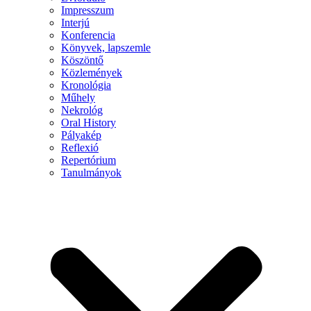
Impresszum
Interjú
Konferencia
Könyvek, lapszemle
Köszöntő
Közlemények
Kronológia
Műhely
Nekrológ
Oral History
Pályakép
Reflexió
Repertórium
Tanulmányok