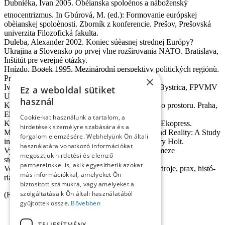
Dubnièka, Ivan 2005. Obèianska spoloènos a náboženský
etnocentrizmus. In Gbúrová, M. (ed.): Formovanie európskej
obèianskej spoloènosti. Zborník z konferencie. Prešov, Prešovská
univerzita Filozofická fa­kul­ta.
Duleba, Ale­xan­der 2002. Koniec súèasnej strednej Európy?
Ukrajina a Slovensko po prvej vlne rozširovania NA­TO. Bratislava,
Inštitút pre verejné otázky.
Hnízdo, Boøek 1995. Mezinárodní perspektivy politických regiónù.
×
Praha, ISE.
Ivanièka, K. 1997. Základy synergetiky. Banská Bystrica, FPVMV
Ez a weboldal sütiket
UMB.
használ
Krejèí, Oskar 2000. Geo­po­li­ti­ka støedoevropského prostoru. Praha,
Ekopress.
Cookie-kat használunk a tartalom, a
Krejèí, Oskar 2001. Mezinárodní po­li­ti­ka. Praha, Ekopress.
hirdetések személyre szabására és a
Mackinder, Halford J. 1919. Democratic Ideals and Reality: A Study
forgalom elemzésére. Webhelyünk Ön általi
in the Politics of Reconstruction. New York, Hen­ry Holt.
használatára vonatkozó információkat
Vykoukal, Jiøí et al. 2003. Vi­seg­rád. Možnosti a me­ze
megosztjuk hirdetési és elemző
støedoevropské spolupráce. Praha, Dokoøán.
partnereinkkel is, akik egyesíthetik azokat
Volner, Štefan 2004. Geo­po­li­ti­ka. Me­to­do­ló­gia, zdroje, prax, his­tó­
más információkkal, amelyeket Ön
ria. Zvolen, Bratia Sabovci.
biztosított számukra, vagy amelyeket a
szolgáltatásaik Ön általi használatából
(For­dí­tot­ta Szentandrási Ti­bor)
gyűjtöttek össze.
Bővebben
TELJESÍTMÉNY