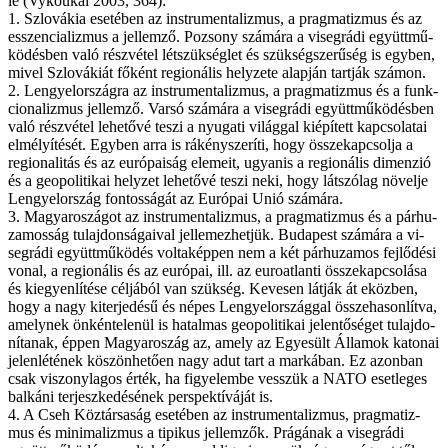
le (Vykoukal 2003, 364):
1. Szlo­vá­kia ese­té­ben az instrumentalizmus, a prag­ma­tiz­mus és az
esszencializmus a jel­lem­ző. Po­zsony szá­má­ra a vi­seg­rá­di együtt­mű­
kö­dés­ben va­ló rész­vé­tel lét­szük­ség­let és szük­ség­sze­rű­ség is egy­ben,
mi­vel Szlo­vá­ki­át fő­ként re­gi­o­ná­lis hely­ze­te alap­ján tart­ják szá­mon.
2. Len­gyel­or­szág­ra az instrumentalizmus, a prag­ma­tiz­mus és a funk­
ci­o­na­liz­mus jel­lem­ző. Var­só szá­má­ra a vi­seg­rá­di együtt­mű­kö­dés­ben
va­ló rész­vé­tel le­he­tő­vé te­szi a nyu­ga­ti vi­lág­gal ki­épí­tett kap­cso­la­tai
el­mé­lyí­té­sét. Egy­ben ar­ra is rá­kény­sze­rí­ti, hogy ös­­sze­kap­csol­ja a
regionalitás és az eu­ró­pa­i­ság ele­me­it, ugyan­is a re­gi­o­ná­lis di­men­zió
és a geo­po­li­ti­kai hely­zet le­he­tő­vé te­szi ne­ki, hogy lát­szó­lag nö­vel­je
Len­gyel­or­szág fon­tos­sá­gát az Eu­ró­pai Unió szá­má­ra.
3. Magyaroszágot az instrumentalizmus, a prag­ma­tiz­mus és a pár­hu­
za­mos­ság tu­laj­don­sá­ga­i­val jel­le­mez­het­jük. Bu­da­pest szá­má­ra a vi­
seg­rá­di együtt­mű­kö­dés vol­ta­kép­pen nem a két pár­hu­za­mos fej­lő­dé­si
vo­nal, a re­gi­o­ná­lis és az eu­ró­pai, ill. az euroatlanti ös­­sze­kap­cso­lá­sa
és ki­egyen­lí­té­se cél­já­ból van szük­ség. Ke­ve­sen lát­ják át eköz­ben,
hogy a nagy ki­ter­je­dé­sű és né­pes Len­gyel­or­szág­gal ös­­sze­ha­son­lít­va,
amely­nek ön­kén­te­le­nül is ha­tal­mas geo­po­li­ti­kai je­len­tő­sé­get tu­laj­do­
ní­ta­nak, ép­pen Magyaroszág az, amely az Egye­sült Ál­la­mok ka­to­nai
je­len­lét­ének kö­szön­he­tő­en nagy adut tart a mar­ká­ban. Ez azon­ban
csak vi­szony­la­gos ér­ték, ha fi­gye­lem­be ves­­szük a NA­TO eset­le­ges
bal­ká­ni ter­jesz­ke­dé­sé­nek pers­pek­tí­vá­ját is.
4. A Cseh Köz­tár­sa­ság ese­té­ben az instrumentalizmus, prag­ma­tiz­
mus és mi­ni­ma­liz­mus a ti­pi­kus jel­lem­zők. Prá­gá­nak a vi­seg­rá­di