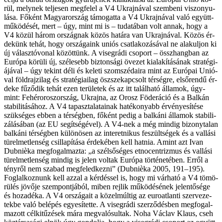
rül, mely­nek tel­je­sen meg­fe­lel a V4 Uk­raj­ná­val szem­be­ni vi­szo­nyu­
lá­sa. Fő­ként Ma­gyar­or­szág tá­mo­gat­ta a V4 Uk­raj­ná­val va­ló együtt­
mű­kö­dé­sét, mert – úgy, mint mi is – tu­da­tá­ban volt an­nak, hogy a
V4 kö­zül há­rom or­szág­nak kö­zös ha­tá­ra van Uk­raj­ná­val. Kö­zös ér­
de­künk te­hát, hogy or­szá­ga­ink uni­ós csat­la­ko­zá­sá­val ne ala­kul­jon ki
új vá­lasz­tó­vo­nal kö­zöt­tünk. A vi­seg­rá­di cso­port – össz­hang­ban az
Eu­ró­pa kö­rü­li új, szé­le­sebb biz­ton­sá­gi öve­zet ki­ala­kí­tá­sá­nak stra­té­gi­
á­já­val – úgy te­kint dé­li és ke­le­ti szom­szé­da­i­ra mint az Eu­ró­pai Uni­ó­
val föld­raj­zi­lag és stra­té­gi­a­i­lag ösz­­sze­kap­csolt tér­ség­re, el­ső­ren­dű ér­
de­ke fű­ző­dik te­hát ezen te­rü­le­tek és az itt ta­lál­ha­tó ál­la­mok, úgy­
mint: Fehéroroszország, Uk­raj­na, az Orosz Fö­de­rá­ció és a Bal­kán
sta­bi­li­tá­sá­hoz. A V4 ta­pasz­ta­la­ta­i­nak ha­té­ko­nyabb ér­vé­nye­sí­té­se
szük­sé­ges eb­ben a tér­ség­ben, fő­ként pe­dig a bal­ká­ni ál­la­mok sta­bi­li­
zá­lá­sá­ban (az EU se­gít­sé­gé­vel). A V4-nek a még min­dig bi­zony­ta­lan
bal­ká­ni tér­ség­ben kü­lö­nö­sen az interetnikus fe­szült­sé­gek és a val­lá­si
tü­rel­met­len­ség csil­la­pí­tá­sa ér­de­ké­ben kell hat­nia. Amint azt Ivan
Dubnièka meg­fo­gal­maz­ta: „a szél­ső­sé­ges etnocentrizmus és val­lá­si
tü­rel­met­len­ség min­dig is je­len vol­tak Eu­ró­pa tör­té­ne­té­ben. Er­ről a
tény­ről nem sza­bad meg­fe­led­kez­ni” (Dubnièka 2005, 191–195).
Fog­lal­koz­nunk kell az­zal a kér­dés­sel is, hogy mi vár­ha­tó a V4 tö­mö­
rü­lés jö­vő­je szem­pont­já­ból, mi­ben rej­lik mű­kö­dé­sé­nek je­len­tő­sé­ge
és ho­za­dé­ka. A V4 or­szá­ga­it a kö­zel­múl­tig az euroatlanti szer­ve­ze­
tek­be va­ló be­lé­pés egye­sí­tet­te. A vi­seg­rá­di szer­ző­dés­ben meg­fo­gal­
ma­zott cél­ki­tű­zé­sek má­ra meg­va­ló­sul­tak. No­ha Václav Klaus, cseh