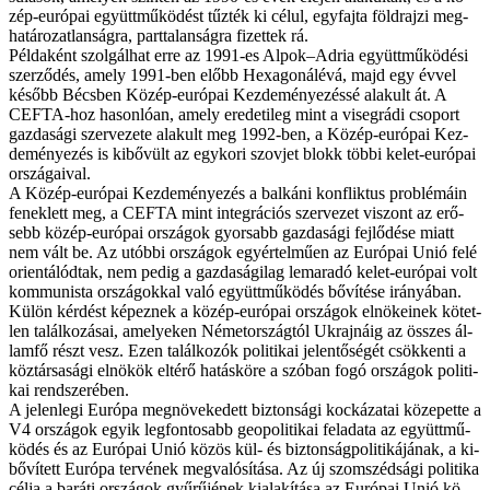
zép-eu­ró­pai együtt­mű­kö­dést tűz­ték ki cé­lul, egy­faj­ta föld­raj­zi meg­
ha­tá­ro­zat­lan­ság­ra, part­ta­lan­ság­ra fi­zet­tek rá.
Pél­da­ként szol­gál­hat er­re az 1991-es Al­pok–Ad­ria együtt­mű­kö­dé­si
szer­ző­dés, amely 1991-ben előbb Hexagonálévá, majd egy év­vel
ké­sőbb Bécs­ben Kö­zép-eu­ró­pai Kez­de­mé­nye­zés­sé ala­kult át. A
CEFTA-hoz ha­son­ló­an, amely ere­de­ti­leg mint a vi­seg­rá­di cso­port
gaz­da­sá­gi szer­ve­ze­te ala­kult meg 1992-ben, a Kö­zép-eu­ró­pai Kez­
de­mé­nye­zés is ki­bő­vült az egy­ko­ri szov­jet blokk töb­bi ke­let-eu­ró­pai
or­szá­ga­i­val.
A Kö­zép-eu­ró­pai Kez­de­mé­nye­zés a bal­ká­ni konf­lik­tus prob­lé­má­in
fe­nek­lett meg, a CEFTA mint in­teg­rá­ci­ós szer­ve­zet vi­szont az erő­
sebb kö­zép-eu­ró­pai or­szá­gok gyor­sabb gaz­da­sá­gi fej­lő­dé­se mi­att
nem vált be. Az utób­bi or­szá­gok egy­ér­tel­mű­en az Eu­ró­pai Unió fe­lé
ori­en­tá­lód­tak, nem pe­dig a gaz­da­sá­gi­lag le­ma­ra­dó ke­let-eu­ró­pai volt
kom­mu­nis­ta or­szá­gok­kal va­ló együtt­mű­kö­dés bő­ví­té­se irá­nyá­ban.
Kü­lön kér­dést ké­pez­nek a kö­zép-eu­ró­pai or­szá­gok el­nö­ke­i­nek kö­tet­
len ta­lál­ko­zá­sai, ame­lye­ken Né­met­or­szág­tól Uk­raj­ná­ig az ös­­szes ál­
lam­fő részt vesz. Ezen ta­lál­ko­zók po­li­ti­kai je­len­tő­sé­gét csök­ken­ti a
köz­tár­sa­sá­gi el­nö­kök el­té­rő ha­tás­kö­re a szó­ban fo­gó or­szá­gok po­li­ti­
kai rend­sze­ré­ben.
A je­len­le­gi Eu­ró­pa megnövekedett biz­ton­sá­gi koc­ká­za­tai kö­ze­pet­te a
V4 or­szá­gok egyik leg­fon­to­sabb geo­po­li­ti­kai fel­ada­ta az együtt­mű­
kö­dés és az Eu­ró­pai Unió kö­zös kül- és biz­ton­ság­po­li­ti­ká­já­nak, a ki­
bő­ví­tett Eu­ró­pa ter­vé­nek meg­va­ló­sí­tá­sa. Az új szom­széd­sá­gi po­li­ti­ka
cél­ja a ba­rá­ti or­szá­gok gyű­rű­jé­nek ki­ala­kí­tá­sa az Eu­ró­pai Unió kö­