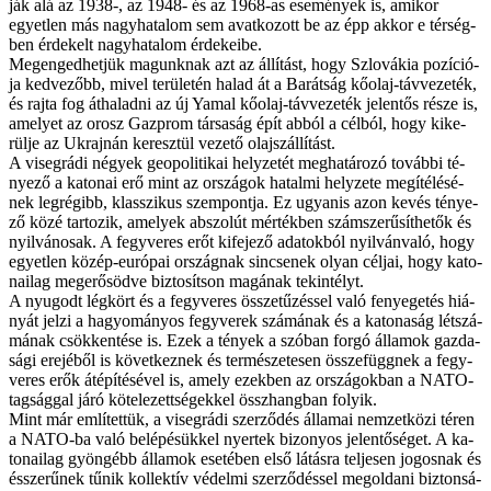
ják alá az 1938-, az 1948- és az 1968-as ese­mé­nyek is, ami­kor
egyet­len más nagy­ha­ta­lom sem avat­ko­zott be az épp ak­kor e tér­ség­
ben ér­de­kelt nagy­ha­ta­lom ér­de­ke­i­be.
Meg­en­ged­het­jük ma­gunk­nak azt az ál­lí­tást, hogy Szlo­vá­kia po­zí­ci­ó­
ja ked­ve­zőbb, mi­vel te­rü­le­tén ha­lad át a Ba­rát­ság kő­olaj-táv­ve­ze­ték,
és raj­ta fog át­ha­lad­ni az új Yamal kő­olaj-táv­ve­ze­ték je­len­tős ré­sze is,
ame­lyet az orosz Gazprom tár­sa­ság épít ab­ból a cél­ból, hogy ki­ke­
rül­je az Uk­raj­nán ke­resz­tül ve­ze­tő olaj­szál­lí­tást.
A vi­seg­rá­di né­gyek geo­po­li­ti­kai hely­ze­tét meg­ha­tá­ro­zó to­váb­bi té­
nye­ző a ka­to­nai erő mint az or­szá­gok ha­tal­mi hely­ze­te meg­íté­lé­sé­
nek leg­ré­gibb, klas­­szi­kus szem­pont­ja. Ez ugyan­is azon ke­vés té­nye­
ző kö­zé tar­to­zik, ame­lyek ab­szo­lút mér­ték­ben szám­sze­rű­sít­he­tők és
nyil­vá­no­sak. A fegy­ve­res erőt ki­fe­je­ző ada­tok­ból nyil­ván­va­ló, hogy
egyet­len kö­zép-eu­ró­pai or­szág­nak sin­cse­nek olyan cél­jai, hogy ka­to­
na­i­lag meg­erő­söd­ve biz­to­sít­son ma­gá­nak te­kin­télyt.
A nyu­godt lég­kört és a fegy­ve­res ös­­sze­tű­zés­sel va­ló fe­nye­ge­tés hi­á­
nyát jel­zi a ha­gyo­má­nyos fegy­ve­rek szá­má­nak és a ka­to­na­ság lét­szá­
má­nak csök­ken­té­se is. Ezek a té­nyek a szó­ban for­gó ál­la­mok gaz­da­
sá­gi ere­jé­ből is kö­vet­kez­nek és ter­mé­sze­te­sen ös­­sze­függ­nek a fegy­
ve­res erők át­épí­té­sé­vel is, amely ezek­ben az or­szá­gok­ban a NA­TO-
tag­ság­gal já­ró kö­te­le­zett­sé­gek­kel össz­hang­ban fo­lyik.
Mint már em­lí­tet­tük, a vi­seg­rá­di szer­ző­dés ál­la­mai nem­zet­kö­zi té­ren
a NATO-ba va­ló be­lé­pé­sük­kel nyer­tek bi­zo­nyos je­len­tő­sé­get. A ka­
to­na­i­lag gyön­gébb ál­la­mok ese­té­ben el­ső lá­tás­ra tel­je­sen jo­gos­nak és
és­­sze­rű­nek tű­nik kol­lek­tív vé­del­mi szer­ző­dés­sel meg­ol­da­ni biz­ton­sá­