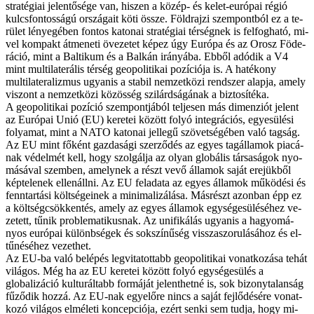
stra­té­gi­ai je­len­tő­sé­ge van, hi­szen a kö­zép- és ke­let-eu­ró­pai ré­gió
kulcs­fon­tos­sá­gú or­szá­ga­it kö­ti ös­­sze. Föld­raj­zi szem­pont­ból ez a te­
rü­let lé­nye­gé­ben fon­tos ka­to­nai stra­té­gi­ai tér­ség­nek is fel­fog­ha­tó, mi­
vel kom­pakt át­me­ne­ti öve­ze­tet ké­pez úgy Eu­ró­pa és az Orosz Fö­de­
rá­ció, mint a Bal­ti­kum és a Bal­kán irá­nyá­ba. Eb­ből adó­dik a V4
mint mul­ti­la­te­rá­lis tér­ség geo­po­li­ti­kai po­zí­ci­ó­ja is. A ha­té­kony
multilateralizmus ugyan­is a sta­bil nem­zet­kö­zi rend­szer alap­ja, amely
vi­szont a nem­zet­kö­zi kö­zös­ség szi­lárd­sá­gá­nak a biz­to­sí­té­ka.
A geo­po­li­ti­kai po­zí­ció szem­pont­já­ból tel­je­sen más di­men­zi­ót je­lent
az Eu­ró­pai Unió (EU) ke­re­tei kö­zött fo­lyó in­teg­rá­ci­ós, egye­sü­lé­si
fo­lya­mat, mint a NA­TO ka­to­nai jel­le­gű szö­vet­sé­gé­ben va­ló tag­ság.
Az EU mint fő­ként gaz­da­sá­gi szer­ző­dés az egyes tag­ál­lam­ok pi­a­cá­
nak vé­del­mét kell, hogy szol­gál­ja az olyan glo­bá­lis tár­sa­sá­gok nyo­
má­sá­val szem­ben, amely­nek a részt ve­vő ál­la­mok sa­ját ere­jük­ből
kép­te­le­nek el­len­áll­ni. Az EU fel­ada­ta az egyes ál­la­mok mű­kö­dé­si és
fenn­tar­tá­si költ­sé­ge­i­nek a mi­ni­ma­li­zá­lá­sa. Más­részt azon­ban épp ez
a költ­ség­csök­ken­tés, amely az egyes ál­la­mok egy­sé­ge­sü­lé­sé­hez ve­
ze­tett, tű­nik prob­le­ma­ti­kus­nak. Az unifikálás ugyan­is a ha­gyo­má­
nyos eu­ró­pai kü­lönb­sé­gek és sok­szí­nű­ség vis­­sza­szo­ru­lá­sá­hoz és el­
tű­né­sé­hez ve­zet­het.
Az EU-ba va­ló be­lé­pés leg­vi­ta­tot­tabb geo­po­li­ti­kai vo­nat­ko­zá­sa te­hát
vi­lá­gos. Még ha az EU ke­re­tei kö­zött fo­lyó egy­sé­ge­sü­lés a
globalizáció kul­tu­rál­tabb for­má­ját je­lent­het­né is, sok bi­zony­ta­lan­ság
fű­ző­dik hoz­zá. Az EU-nak egy­elő­re nincs a sa­ját fej­lő­dé­sé­re vo­nat­
ko­zó vi­lá­gos el­mé­le­ti kon­cep­ci­ó­ja, ezért sen­ki sem tud­ja, hogy mi­