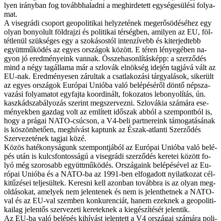
lyen irány­ban fog to­vább­ha­lad­ni a meg­hir­de­tett egy­sé­ge­sü­lé­si fo­lya­
mat.
A vi­seg­rá­di cso­port geo­po­li­ti­kai hely­ze­té­nek meg­erő­sö­dé­sé­hez egy
olyan bo­nyo­lult föld­raj­zi és po­li­ti­kai tér­ség­ben, ami­lyen az EU, föl­
tét­le­nül szük­sé­ges egy a szo­ká­sos­tól in­ten­zí­vebb és ki­ter­jed­tebb
együtt­mű­kö­dés az egyes or­szá­gok kö­zött. E té­ren lé­nye­gé­ben na­
gyon jó ered­mé­nye­ink van­nak. Ös­­sze­ha­son­lí­tás­képp: a szer­ző­dés
mind a négy tag­ál­la­ma már a szlo­vák el­nök­ség ide­jén tag­já­vá vált az
EU-nak. Ered­mé­nye­sen zá­rul­tak a csat­la­ko­zá­si tár­gya­lá­sok, si­ke­rült
az egyes or­szá­gok Eu­ró­pai Uni­ó­ba va­ló be­lé­pé­sé­ről dön­tő nép­sza­
va­zá­si fo­lya­ma­tot egy­faj­ta ko­or­di­nált, fo­ko­za­tos le­bo­nyo­lí­tás, ún.
kasz­kád­sza­bá­lyo­zás sze­rint meg­szer­vez­ni. Szlo­vá­kia szá­má­ra ese­
mé­nyek­ben gaz­dag volt az em­lí­tett idő­szak ab­ból a szem­pont­ból is,
hogy a prá­gai NA­TO-csú­cson, a V4-beli part­ne­re­ink tá­mo­ga­tá­sá­nak
is kö­szön­he­tő­en, meg­hí­vást kap­tunk az Észak-at­lan­ti Szer­ző­dés
Szer­ve­ze­té­nek tag­jai kö­zé.
Kö­zös ha­té­kony­sá­gunk szem­pont­já­ból az Eu­ró­pai Uni­ó­ba va­ló be­lé­
pés után is kulcs­fon­tos­sá­gú a vi­seg­rá­di szer­ző­dés ke­re­tei kö­zött fo­
lyó még szo­ro­sabb együtt­mű­kö­dés. Or­szá­ga­ink be­lé­pé­sé­vel az Eu­
ró­pai Uni­ó­ba és a NATO-ba az 1991-ben el­fo­ga­dott nyi­lat­ko­zat cél­
ki­tű­zé­sei tel­je­sül­tek. Ke­res­ni kell azon­ban to­vább­ra is az olyan meg­
ol­dá­so­kat, ame­lyek nem je­len­te­nek és nem is je­lent­het­nek a NATO-
val és az EU-val szem­ben kon­ku­ren­ci­át, ha­nem ezek­nek a geo­po­li­ti­
ka­i­lag je­len­tős szer­ve­ze­ti ke­re­tek­nek a ki­egé­szí­té­sét je­len­tik.
Az EU-ba va­ló be­lé­pés ki­hí­vást je­len­tett a V4 or­szá­gai szá­má­ra po­li­