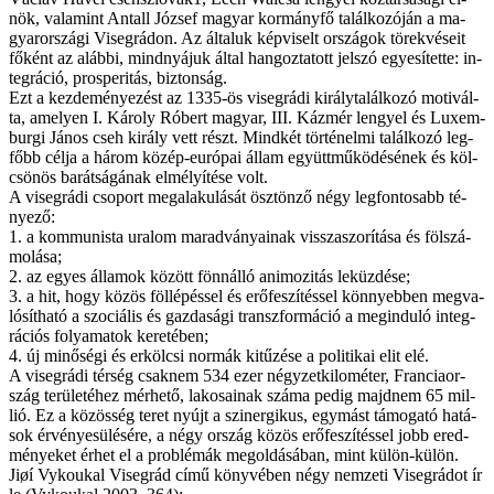
nök, va­la­mint An­tall Jó­zsef ma­gyar kor­mány­fő ta­lál­ko­zó­ján a ma­
gyar­or­szá­gi Vi­seg­rá­don. Az ál­ta­luk kép­vi­selt or­szá­gok tö­rek­vé­se­it
fő­ként az aláb­bi, mind­nyá­juk ál­tal han­goz­ta­tott jel­szó egye­sí­tet­te: in­
teg­rá­ció, pros­pe­ri­tás, biz­ton­ság.
Ezt a kez­de­mé­nye­zést az 1335-ös vi­seg­rá­di ki­rály­ta­lál­ko­zó mo­ti­vál­
ta, ame­lyen I. Kár­oly Ró­bert ma­gyar, III. Káz­mér len­gyel és Lu­xem­
bur­gi Já­nos cseh ki­rály vett részt. Mind­két tör­té­nel­mi ta­lál­ko­zó leg­
főbb cél­ja a há­rom kö­zép-eu­ró­pai ál­lam együtt­mű­kö­dé­sé­nek és köl­
csö­nös ba­rát­sá­gá­nak el­mé­lyí­té­se volt.
A vi­seg­rá­di cso­port meg­ala­ku­lá­sát ösz­tön­ző négy leg­fon­to­sabb té­
nye­ző:
1. a kom­mu­nis­ta ura­lom ma­rad­vá­nya­i­nak vis­­sza­szo­rí­tá­sa és föl­szá­
mo­lá­sa;
2. az egyes ál­la­mok kö­zött fönn­ál­ló ani­mo­zi­tás le­küz­dé­se;
3. a hit, hogy kö­zös föl­lé­pés­sel és erő­fe­szí­tés­sel kön­­nyeb­ben meg­va­
ló­sít­ha­tó a szo­ci­á­lis és gaz­da­sá­gi transz­for­má­ció a meg­in­du­ló in­teg­
rá­ci­ós fo­lya­ma­tok ke­re­té­ben;
4. új mi­nő­sé­gi és er­köl­csi nor­mák ki­tű­zé­se a po­li­ti­kai elit elé.
A vi­seg­rá­di tér­ség csak­nem 534 ezer négy­zet­ki­lo­mé­ter, Fran­cia­or­
szág te­rü­le­té­hez mér­he­tő, la­ko­sa­i­nak szá­ma pe­dig majd­nem 65 mil­
lió. Ez a kö­zös­ség te­ret nyújt a szinergikus, egy­mást tá­mo­ga­tó ha­tá­
sok ér­vé­nye­sü­lé­sé­re, a négy or­szág kö­zös erő­fe­szí­tés­sel jobb ered­
mé­nye­ket ér­het el a prob­lé­mák meg­ol­dá­sá­ban, mint kü­lön-kü­lön.
Jiøí Vykoukal Vi­seg­rád cí­mű köny­vé­ben négy nem­ze­ti Vi­seg­rá­dot ír