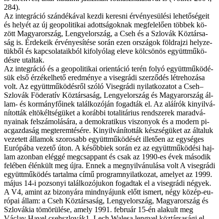
284).
Az in­teg­rá­ció szán­dé­ká­val kez­di ke­res­ni ér­vé­nye­sü­lé­si le­he­tő­sé­ge­it
és he­lyét az új geo­po­li­ti­kai adott­sá­gok­nak meg­fe­le­lő­en töb­bek kö­
zött Ma­gyar­or­szág, Len­gyel­or­szág, a Cseh és a Szlo­vák Köz­tár­sa­
ság is. Ér­de­ke­ik ér­vé­nye­sí­té­se so­rán ezen or­szá­gok föld­raj­zi hely­ze­
tük­ből és kap­cso­la­ta­ik­ból ki­fo­lyó­lag ele­ve köl­csö­nös együtt­mű­kö­
dés­re utal­tak.
Az in­teg­rá­ció és a geo­po­li­ti­kai ori­en­tá­ció te­rén fo­lyó együtt­mű­kö­dé­
sük el­ső ér­zé­kel­he­tő ered­mé­nye a vi­seg­rá­di szer­ző­dés lét­re­ho­zá­sa
volt. Az együtt­mű­kö­dés­ről szó­ló Vi­seg­rá­di nyi­lat­ko­za­tot a Cseh–
Szlovák Fö­de­ra­tív Köz­tár­sa­ság, Len­gyel­or­szág és Ma­gyar­or­szág ál­
lam- és kor­mány­fő­i­nek ta­lál­ko­zó­ján fo­gad­ták el. Az alá­írók ki­nyil­vá­
ní­tot­ták el­tö­kélt­sé­gü­ket a ko­ráb­bi to­ta­li­tá­ri­us rend­sze­rek ma­rad­vá­
nya­i­nak fel­szá­mo­lá­sá­ra, a de­mok­ra­ti­kus vi­szo­nyok és a mo­dern pi­
ac­gaz­da­ság meg­te­rem­té­sé­re. Ki­nyil­vá­ní­tot­ták kész­sé­gü­ket az ál­ta­luk
ve­ze­tett ál­la­mok szo­ro­sabb együtt­mű­kö­dé­sét il­le­tő­en az egy­sé­ges
Eu­ró­pá­ba ve­ze­tő úton. A ké­sőb­bi­ek so­rán ez az együtt­mű­kö­dé­si haj­
lam azon­ban elég­gé meg­csap­pant és csak az 1990-es évek má­so­dik
fe­lé­ben élén­kült meg új­ra. En­nek a meg­nyil­vá­nu­lá­sa volt A vi­seg­rá­di
együtt­mű­kö­dés tar­tal­ma cí­mű prog­ram­nyi­lat­ko­zat, ame­lyet az 1999.
má­jus 14-i po­zso­nyi ta­lál­ko­zó­ju­kon fo­gad­tak el a vi­seg­rá­di né­gyek.
A V4, amint az bi­zo­nyá­ra mind­nyá­junk előtt is­mert, négy kö­zép-eu­
ró­pai ál­lam: a Cseh Köz­tár­sa­ság, Len­gyel­or­szág, Ma­gyar­or­szág és
Szlo­vá­kia tö­mö­rü­lé­se, amely 1991. feb­ru­ár 15-én ala­kult meg
Václav Havel csehszlovák1, Lech Wa­le­sa len­gyel köz­tár­sa­sá­gi el­