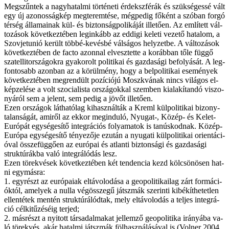
Meg­szűn­tek a nagy­ha­tal­mi tör­té­ne­ti ér­dek­szfé­rák és szük­sé­ges­sé vált
egy új azo­nos­ság­kép meg­te­rem­té­se, még­pe­dig fő­ként a szó­ban for­gó
tér­ség ál­la­ma­i­nak kül- és biztonságpolikáját il­le­tő­en. Az em­lí­tett vál­
to­zá­sok kö­vet­kez­té­ben leg­in­kább az ed­di­gi ke­le­ti ve­ze­tő ha­ta­lom, a
Szov­jet­unió ke­rült töb­bé-ke­vés­bé vál­sá­gos hely­zet­be. A vál­to­zá­sok
kö­vet­kez­té­ben de facto azon­nal el­vesz­tet­te a ko­ráb­ban tő­le füg­gő
szatellitországokra gya­ko­rolt po­li­ti­kai és gaz­da­sá­gi be­fo­lyá­sát. A leg­
fon­to­sabb azon­ban az a kö­rül­mény, hogy a bel­po­li­ti­kai ese­mé­nyek
kö­vet­kez­té­ben meg­ren­dült po­zí­ci­ó­jú Moszk­vá­nak nincs vi­lá­gos el­
kép­ze­lé­se a volt szo­ci­a­lis­ta or­szá­gok­kal szem­ben ki­ala­kí­tan­dó vi­szo­
nyá­ról sem a je­lent, sem pe­dig a jö­vőt il­le­tő­en.
Ezen or­szá­gok lát­ha­tó­lag ki­hasz­nál­ták a Kreml kül­po­li­ti­kai bi­zony­
ta­lan­sá­gát, ami­ről az ek­kor meg­in­du­ló, Nyu­gat-, Kö­zép- és Ke­let-
Eu­ró­pát egy­sé­ge­sí­tő in­teg­rá­ci­ós fo­lya­ma­tok is ta­nús­kod­nak. Kö­zép-
Eu­ró­pa egy­sé­ge­sí­tő té­nye­ző­je ez­után a nyu­ga­ti kül­po­li­ti­kai ori­en­tá­ci­
ó­val ös­­sze­füg­gő­en az eu­ró­pai és at­lan­ti biz­ton­sá­gi és gaz­da­sá­gi
struk­tú­rák­ba va­ló in­teg­rá­ló­dás lesz.
Ezen tö­rek­vé­sek kö­vet­kez­té­ben két ten­den­cia kezd köl­csö­nö­sen hat­
ni egy­más­ra:
1. egy­részt az eu­ró­pa­i­ak el­tá­vo­lo­dá­sa a geo­po­li­ti­ka­i­lag zárt for­má­ci­
ók­tól, ame­lyek a nul­la vég­ös­­sze­gű játsz­mák sze­rin­ti ki­bé­kít­he­tet­len
el­len­té­tek men­tén struktúrálódtak, mely el­tá­vo­lo­dás a tel­jes in­teg­rá­
ció cél­ki­tű­zé­sé­ig ter­jed;
2. más­részt a nyi­tott tár­sa­dal­ma­kat jel­lem­ző geo­po­li­ti­ka irá­nyá­ba va­
ló tö­rek­vés, akár ha­tal­mi játsz­mák föl­hasz­ná­lá­sá­val is (Volner 2004,