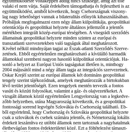
együtt­mű­kö­dés­re vol­ta­kép­pen ad­dig nincs szük­sé­ge, amíg azt tő­le
va­la­ki el nem vár­ja. Sa­ját ér­de­ké­ben tá­mo­gat­hat­ja és fej­leszt­he­ti is az
együtt­mű­kö­dést, ami­ből kö­vet­ke­zik, hogy Cseh­or­szág­nak vi­szony­
lag nagy le­he­tő­sé­gei van­nak a bilateralitás elő­nyök ki­hasz­ná­lá­sá­ban.
Pró­bál­juk meg­fo­gal­maz­ni ezen négy ál­lam kül­po­li­ti­ká­ja, geo­po­li­ti­kai
ori­en­tá­ci­ó­ja és geo­po­li­ti­kai hely­ze­te ál­ta­lá­nos jel­lem­ző­it a je­len­tős
mér­ték­ben in­teg­rált kö­zép-eu­ró­pai tér­sé­gé­ben. A vi­seg­rá­di szer­ző­dés
ál­la­ma­i­nak geo­po­li­ti­kai hely­ze­te min­den szin­ten az eu­ró­pai és
transzatlanti szer­ve­ze­tek­ben va­ló tag­sá­guk ál­tal meg­ha­tá­ro­zott.
Ki­vé­tel nél­kül mind­nyá­jan tag­jai az Észak-at­lan­ti Szer­ző­dés Szer­ve­
ze­té­nek. Eb­ből egy­ér­tel­mű­en meg­ha­tá­roz­ha­tó a kí­vül­ál­ló har­ma­dik
ál­la­mok­kal szem­be­ni na­gyon ha­son­ló kül­po­li­ti­kai ori­en­tá­ci­ó­juk. Ha­
son­ló a hely­zet az Eu­ró­pai Uni­ós tag­sá­gu­kat il­le­tő­en is, mint­hogy
2004 má­ju­sá­tól mind a négy ál­lam tag­ja az in­teg­rá­ci­ós szer­ve­zet­nek.
Oskar Krejèí sze­rint az eu­ró­pai ál­la­mok két do­mi­náns geo­po­li­ti­kai
ten­gely sze­rint tá­jé­ko­zód­nak, ame­lyek meg­ha­tá­roz­zák a bir­to­kuk­ban
lé­vő te­rü­let je­len­tő­sé­gét. Ezen ten­ge­lyek men­tén ter­ve­zik a fon­tos
vas­úti és köz­úti fo­lyo­só­kat, va­la­mint a gáz- és olaj­ve­ze­té­ke­ket. A
vizs­gált ál­la­mok kö­zül egy­ér­tel­mű­en Len­gyel­or­szág van a leg­ked­ve­
zőbb hely­zet­ben, utá­na Magyaroszág kö­vet­ke­zik, és a geo­po­li­ti­kai
fon­tos­sá­gi sor­rend leg­vé­gén Szlo­vá­kia és Cseh­or­szág ta­lál­ha­tó. Eb­
ből egy­ér­tel­mű, hogy Cseh­or­szág és Szlo­vá­kia geo­po­li­ti­kai hely­ze­te
csak a szlo­vá­kok és cse­hek szá­má­ra je­len­tős, és Né­met­or­szág lo­ká­lis
ér­de­ke­it le­szá­mít­va ez utób­bi ál­la­mok nem tar­toz­nak a nagy­ha­tal­mak
élet­be­vá­gó­an fon­tos ér­dek­te­rü­le­tei kö­zé. Ezt a föl­té­te­le­zést tá­maszt­