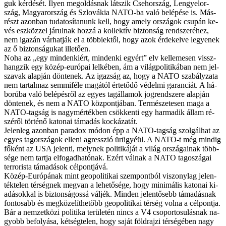
guk kér­dé­sét. Ilyen meg­ol­dás­nak lát­szik Cseh­or­szág, Len­gyel­or­
szág, Ma­gyar­or­szág és Szlo­vá­kia NATO-ba va­ló be­lé­pé­se is. Más­
részt azon­ban tu­da­to­sí­ta­nunk kell, hogy amely or­szá­gok csu­pán ke­
vés esz­köz­zel já­rul­nak hoz­zá a kol­lek­tív biz­ton­ság rend­sze­ré­hez,
nem iga­zán vár­hat­ják el a töb­bi­ek­től, hogy azok ér­de­kel­ve le­gye­nek
az ő biz­ton­sá­gu­kat il­le­tő­en.
No­ha az „egy min­den­ki­ért, min­den­ki egyért” elv kel­le­me­sen vissz­
hang­zik egy kö­zép-eu­ró­pai lel­ké­ben, ám a vi­lág­po­li­ti­ká­ban nem jel­
sza­vak alap­ján dön­te­nek. Az igaz­ság az, hogy a NA­TO sza­bály­za­ta
nem tar­tal­maz sem­mi­fé­le ma­gá­tól ér­te­tő­dő vé­del­mi ga­ran­ci­át. A há­
bo­rú­ba va­ló be­lé­pés­ről az egyes tag­ál­lam­ok jog­rend­sze­re alap­ján
dön­te­nek, és nem a NA­TO köz­pont­já­ban. Ter­mé­sze­te­sen ma­ga a
NA­TO-tag­ság is nagy­mér­ték­ben csök­ken­ti egy har­ma­dik ál­lam ré­
szé­ről tör­té­nő ka­to­nai tá­ma­dás koc­ká­za­tát.
Je­len­leg azon­ban pa­ra­dox mó­don épp a NA­TO-tag­ság szol­gál­hat az
egyes tag­or­szág­ok el­le­ni ag­res­­szió ürü­gyé­ül. A NA­TO-t még min­dig
fő­ként az USA je­len­ti, mely­nek po­li­ti­ká­ját a vi­lág or­szá­ga­i­nak több­
sé­ge nem tart­ja el­fo­gad­ha­tó­nak. Ezért vál­nak a NA­TO tagoszágai
ter­ro­ris­ta tá­ma­dá­sok cél­pont­já­vá.
Kö­zép-Eu­ró­pá­nak mint geo­po­li­ti­kai szem­pont­ból vi­szony­lag je­len­
ték­te­len tér­ség­nek meg­van a le­he­tő­sé­ge, hogy mi­ni­má­lis ka­to­nai ki­
adá­sok­kal is biz­ton­sá­gos­sá vál­jék. Min­den je­len­tő­sebb tá­ma­dás­nak
fon­to­sabb és meg­kö­ze­lít­he­tőbb geo­po­li­ti­kai tér­ség vol­na a cél­pont­ja.
Bár a nem­zet­kö­zi po­li­ti­ka te­rü­le­tén nincs a V4 cso­por­to­su­lás­nak na­
gyobb be­fo­lyá­sa, két­ség­te­len, hogy sa­ját föld­raj­zi tér­sé­gé­ben nagy