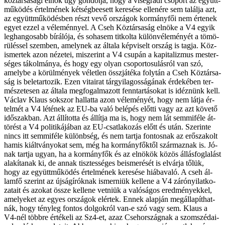
köz­tár­sa­sá­gi el­nök úgy gon­dol­ja, hogy a vi­seg­rá­di cso­port az együtt­
mű­kö­dés ér­tel­mé­nek két­ség­beesett ke­re­sé­se el­le­né­re sem ta­lál­ja azt,
az együtt­mű­kö­dés­ben részt ve­vő or­szá­gok kor­mány­fői nem ér­te­nek
egyet ez­zel a vé­le­mén­­nyel. A Cseh Köz­tár­sa­ság el­nö­ke a V4 egyik
leg­han­go­sabb bí­rá­ló­ja, és so­ha­sem tit­kol­ta kü­lön­vé­le­mény­ét a tö­mö­
rü­lés­sel szem­ben, amely­nek az ál­ta­la kép­vi­selt or­szág is tag­ja. Köz­
is­mer­tek azon né­ze­tei, mi­sze­rint a V4 csu­pán a ka­pi­ta­liz­mus mes­ter­
sé­ges tá­kol­má­nya, és hogy egy olyan cso­por­to­su­lás­ról van szó,
amely­be a kö­rül­mé­nyek vé­let­len össz­já­té­ka foly­tán a Cseh Köz­tár­sa­
ság is be­le­tar­to­zik. Ezen vi­ta­irat tár­gyi­la­gos­sá­gá­nak ér­de­ké­ben ter­
mé­sze­te­sen az ál­ta­la meg­fo­gal­ma­zott fenn­tar­tá­so­kat is idéz­nünk kell.
Václav Klaus sok­szor hal­lat­ta azon vé­le­mé­nyét, hogy nem lát­ja ér­
tel­mét a V4 lé­té­nek az EU-ba va­ló be­lé­pés előt­ti vagy az azt kö­ve­tő
idő­szak­ban. Azt ál­lí­tot­ta és ál­lít­ja ma is, hogy nem lát sem­mi­fé­le át­
tö­rést a V4 po­li­ti­ká­já­ban az EU-csatlakozás előtt és után. Sze­rin­te
nincs itt sem­mi­fé­le kü­lönb­ség, és nem tart­ja fon­tos­nak az erő­sza­kolt
ha­mis ki­ált­vá­nyo­kat sem, még ha kor­mány­fők­től szár­maz­nak is. Jó­
nak tart­ja ugyan, ha a kor­mány­fők és az el­nö­kök kö­zös ál­lás­fog­la­lást
ala­kí­ta­nak ki, de an­nak tisz­tes­sé­ges be­is­me­ré­sét is el­vár­ja tő­lük,
hogy az együtt­mű­kö­dés ér­tel­mé­nek ke­re­sé­se hi­á­ba­va­ló. A cseh ál­
lam­fő sze­rint az új­ság­írók­nak is­mer­ni­ük kel­le­ne a V4 zá­ró­nyi­lat­ko­
za­ta­it és azo­kat ös­­sze kel­le­ne vet­ni­ük a va­ló­sá­gos ered­mé­nyek­kel,
ame­lye­ket az egyes or­szá­gok el­ér­tek. En­nek alap­ján meg­ál­la­pít­hat­
nák, hogy tény­leg fon­tos dol­gok­ról van-e szó vagy sem. Klaus a
V4-nél több­re ér­té­ke­li az Sz4-et, az­az Cseh­or­szág­nak a szom­szé­da­i­