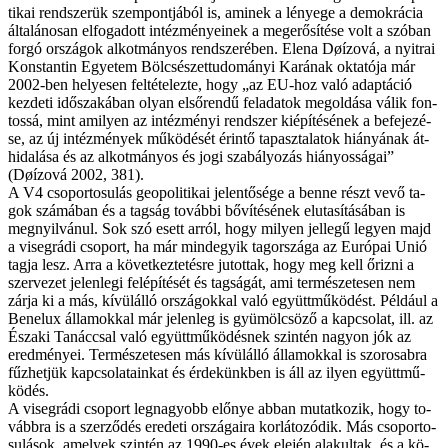
ti­kai rend­sze­rük szem­pont­já­ból is, ami­nek a lé­nye­ge a de­mok­rá­cia
ál­ta­lá­no­san el­fo­ga­dott in­téz­mé­nye­i­nek a meg­erő­sí­té­se volt a szó­ban
for­gó or­szá­gok al­kot­má­nyos rend­sze­ré­ben. Elena Døízová, a nyitrai
Kons­tan­tin Egye­tem Böl­csé­szet­tu­do­má­nyi Ka­rá­nak ok­ta­tó­ja már
2002-ben he­lye­sen fel­té­te­lez­te, hogy „az EU-hoz va­ló adap­tá­ció
kez­de­ti idő­sza­ká­ban olyan el­ső­ren­dű fel­ada­tok meg­ol­dá­sa vá­lik fon­
tos­sá, mint ami­lyen az in­téz­mé­nyi rend­szer ki­épí­té­sé­nek a be­fe­je­zé­
se, az új in­téz­mé­nyek mű­kö­dé­sét érin­tő ta­pasz­ta­la­tok hi­á­nyá­nak át­
hi­da­lá­sa és az al­kot­má­nyos és jo­gi sza­bá­lyo­zás hi­á­nyos­sá­gai”
(Døízová 2002, 381).
A V4 cso­por­to­su­lás geo­po­li­ti­kai je­len­tő­sé­ge a ben­ne részt ve­vő ta­
gok szá­má­ban és a tag­ság to­váb­bi bő­ví­té­sé­nek el­uta­sí­tá­sá­ban is
meg­nyil­vá­nul. Sok szó esett ar­ról, hogy mi­lyen jel­le­gű le­gyen majd
a vi­seg­rá­di cso­port, ha már mind­egyik tag­or­szá­ga az Eu­ró­pai Unió
tag­ja lesz. Ar­ra a kö­vet­kez­te­tés­re ju­tot­tak, hogy meg kell őriz­ni a
szer­ve­zet je­len­le­gi fel­épí­té­sét és tag­sá­gát, ami ter­mé­sze­te­sen nem
zár­ja ki a más, kí­vül­ál­ló or­szá­gok­kal va­ló együtt­mű­kö­dést. Pél­dá­ul a
Be­ne­lux ál­la­mok­kal már je­len­leg is gyü­möl­csö­ző a kap­cso­lat, ill. az
Észa­ki Ta­nác­­csal va­ló együtt­mű­kö­dés­nek szin­tén na­gyon jók az
ered­mé­nyei. Ter­mé­sze­te­sen más kí­vül­ál­ló ál­la­mok­kal is szorosabra
fűz­het­jük kap­cso­la­ta­in­kat és ér­de­künk­ben is áll az ilyen együtt­mű­
kö­dés.
A vi­seg­rá­di cso­port leg­na­gyobb elő­nye ab­ban mu­tat­ko­zik, hogy to­
vább­ra is a szer­ző­dés ere­de­ti or­szá­ga­i­ra kor­lá­to­zó­dik. Más cso­por­to­
su­lá­sok, ame­lyek szin­tén az 1990-es évek ele­jén ala­kul­tak, és a kö­