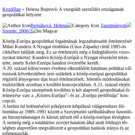
Kezdőlap
»
Helena Bujnová: A visegrádi szerződés országainak
geopolitikai helyzete
Bujnáková, Helena
Tanulmányok
Szemle: 2006/2
Magyar
Kö­zép-Eu­ró­pa geo­po­li­ti­kai fo­gal­má­nak leg­sza­ba­to­sabb ér­tel­me­zé­sét
Milan Kundera A Nyu­gat el­rab­lá­sa (Únos Záp­adu) cí­mű 1985-ös
cik­ké­ben ta­lál­juk meg. Ez az ér­tel­me­zés még a hi­deg­há­bo­rús vi­szo­
nyo­kat tük­rö­zi: Kundera Kö­zép-Eu­ró­pát a Nyu­gat ré­sze­ként te­kin­
tet­te, amely Ke­let-Eu­ró­pa ha­tal­mi öve­ze­té­be ke­rült.
A 20. szá­zad ki­lenc­ve­nes éve­i­ben el­kez­dő­dött ha­tal­mas po­li­ti­kai vál­
to­zá­sok kö­vet­kez­té­ben sem szü­let­tek a kö­zép-eu­ró­pai geo­po­li­ti­kai
ré­gi­ó­ról lé­nye­ge­sen újat ho­zó ér­tel­me­zé­sek. Je­len­tős mó­do­sí­tá­so­kat
esz­kö­zöl­tek azon­ban a ko­ráb­bi kon­cep­ci­ók­ban. A 21. szá­zad ele­jén
Kö­zép-Eu­ró­pa sze­re­pé­nek to­vább­ra is két alap­ve­tő geopolitiakai ér­
tel­me­zé­se van: a „Köz­tes-Eu­ró­pa”- és az „Eu­ró­pa pe­ri­fé­ri­á­ja” kon­
cep­ció.
A ber­li­ni fal le­dön­té­sé­vel jel­ké­pe­zett két­pó­lu­sú vi­lág­rend­szer föl­
bom­lá­sa az 1989–1991 között a Szov­jet­unió szét­hul­lá­sá­hoz ha­son­ló­
an bi­zony­ta­lan­sá­got és ká­oszt idé­zett elő a kö­zép-eu­ró­pai tér­ség­ben.
A nem­rég még a to­ta­li­tá­ri­us szov­jet ha­ta­lom ál­tal uralt föld­raj­zi tér­
ség­ben alap­ve­tő­en meg­vál­to­zott a geo­po­li­ti­kai ha­tá­sok irá­nya és az
erő­meg­osz­lás.