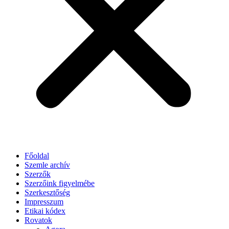
Főoldal
Szemle archív
Szerzők
Szerzőink figyelmébe
Szerkesztőség
Impresszum
Etikai kódex
Rovatok