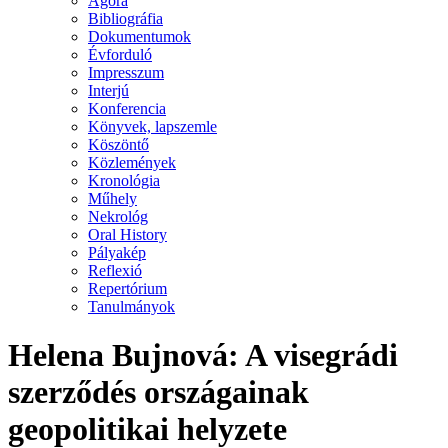
Agora
Bibliográfia
Dokumentumok
Évforduló
Impresszum
Interjú
Konferencia
Könyvek, lapszemle
Köszöntő
Közlemények
Kronológia
Műhely
Nekrológ
Oral History
Pályakép
Reflexió
Repertórium
Tanulmányok
Helena Bujnová: A visegrádi
szerződés országainak
geopolitikai helyzete