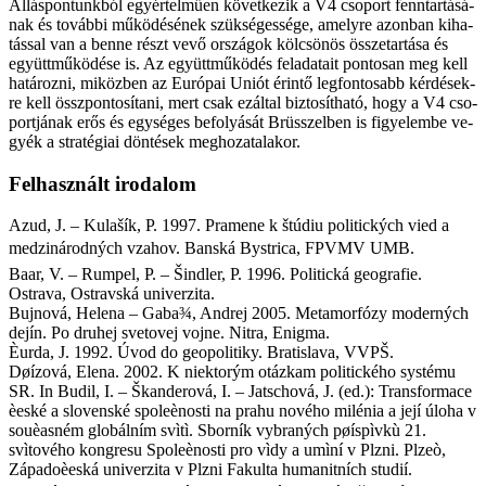
Ál­lás­pon­tunk­ból egy­ér­tel­mű­en kö­vet­ke­zik a V4 cso­port fenn­tar­tá­sá­
nak és to­váb­bi mű­kö­dé­sé­nek szük­sé­ges­sé­ge, amely­re azon­ban ki­ha­
tás­sal van a ben­ne részt ve­vő or­szá­gok köl­csö­nös ös­­sze­tar­tá­sa és
együtt­mű­kö­dé­se is. Az együtt­mű­kö­dés fel­ada­ta­it pon­to­san meg kell
ha­tá­roz­ni, mi­köz­ben az Eu­ró­pai Uni­ót érin­tő leg­fon­to­sabb kér­dé­sek­
re kell össz­pon­to­sí­ta­ni, mert csak ez­ál­tal biz­to­sít­ha­tó, hogy a V4 cso­
port­já­nak erős és egy­sé­ges be­fo­lyá­sát Brüs­­szel­ben is fi­gye­lem­be ve­
gyék a stra­té­gi­ai dön­té­sek meg­ho­za­ta­la­kor.
Fel­hasz­nált iro­da­lom
Azud, J. – Kulašík, P. 1997. Pramene k štúdiu politických vied a
medzinárodných vzahov. Banská Bystrica, FPVMV UMB.
Baar, V. – Rumpel, P. – Šindler, P. 1996. Politická geografie.
Ostrava, Ostravská univerzita.
Bujnová, Helena – Gaba¾, Andrej 2005. Metamorfózy moderných
dejín. Po druhej svetovej vojne. Nitra, Enig­ma.
Èurda, J. 1992. Úvod do geopolitiky. Bratislava, VVPŠ.
Døízová, Elena. 2002. K niektorým otázkam politického systému
SR. In Budil, I. – Škanderová, I. – Jatschová, J. (ed.): Transformace
èeské a slovenské spoleènosti na prahu nového milénia a její úloha v
souèasném globálním svìtì. Sborník vybraných pøíspìvkù 21.
svìtového kongresu Spoleènosti pro vìdy a umìní v Plzni. Plzeò,
Západoèeská univerzita v Plzni Fa­kul­ta humanitních studií.