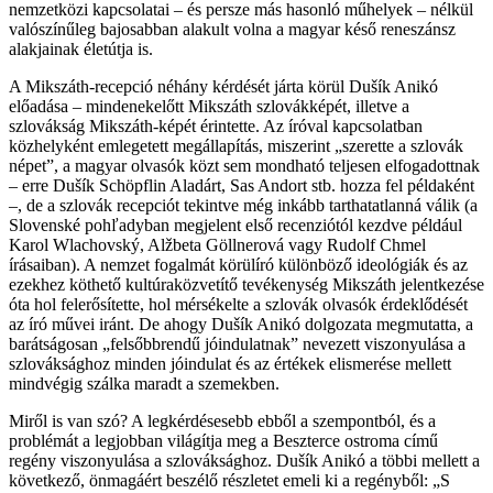
nemzetközi kapcsolatai – és persze más hasonló műhelyek – nélkül
valószínűleg bajosabban alakult volna a magyar késő reneszánsz
alakjainak életútja is.
A Mikszáth-recepció néhány kérdését járta körül Dušík Anikó
előadása – mindenekelőtt Mikszáth szlovákképét, illetve a
szlovákság Mikszáth-képét érintette. Az íróval kapcsolatban
közhelyként emlegetett megállapítás, miszerint „szerette a szlovák
népet”, a magyar olvasók közt sem mondható teljesen elfogadottnak
– erre Dušík Schöpflin Aladárt, Sas Andort stb. hozza fel példaként
–, de a szlovák recepciót tekintve még inkább tarthatatlanná válik (a
Slovenské pohľadyban megjelent első recenziótól kezdve például
Karol Wlachovský, Alžbeta Göllnerová vagy Rudolf Chmel
írásaiban). A nemzet fogalmát körülíró különböző ideológiák és az
ezekhez köthető kultúraközvetítő tevékenység Mikszáth jelentkezése
óta hol felerősítette, hol mérsékelte a szlovák olvasók érdeklődését
az író művei iránt. De ahogy Dušík Anikó dolgozata megmutatta, a
barátságosan „felsőbbrendű jóindulatnak” nevezett viszonyulása a
szlováksághoz minden jóindulat és az értékek elismerése mellett
mindvégig szálka maradt a szemekben.
Miről is van szó? A legkérdésesebb ebből a szempontból, és a
problémát a legjobban világítja meg a Beszterce ostroma című
regény viszonyulása a szlováksághoz. Dušík Anikó a többi mellett a
következő, önmagáért beszélő részletet emeli ki a regényből: „S