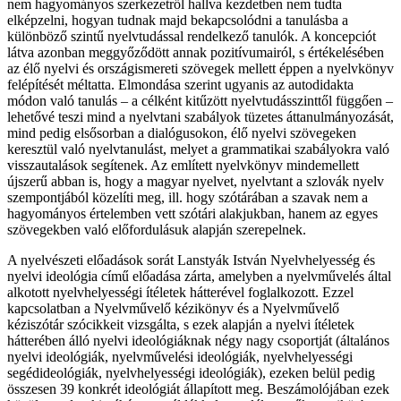
nem hagyományos szerkezetről hallva kezdetben nem tudta
elképzelni, hogyan tudnak majd bekapcsolódni a tanulásba a
különböző szintű nyelvtudással rendelkező tanulók. A koncepciót
látva azonban meggyőződött annak pozitívumairól, s értékelésében
az élő nyelvi és országismereti szövegek mellett éppen a nyelvkönyv
felépítését méltatta. Elmondása szerint ugyanis az autodidakta
módon való tanulás – a célként kitűzött nyelvtu­dásszinttől függően –
lehetővé teszi mind a nyelvtani szabályok tüzetes áttanulmányozását,
mind pedig elsősorban a dialógusokon, élő nyelvi szövegeken
keresztül való nyelvtanulást, melyet a grammatikai szabályokra való
visszautalások segítenek. Az említett nyelvkönyv mindemellett
újszerű abban is, hogy a magyar nyelvet, nyelvtant a szlovák nyelv
szempontjából közelíti meg, ill. hogy szótárában a szavak nem a
hagyományos értelemben vett szótári alakjukban, hanem az egyes
szövegekben való előfordulásuk alapján szerepelnek.
A nyelvészeti előadások sorát Lanstyák István Nyelvhelyesség és
nyelvi ideológia című előadása zárta, amelyben a nyelvművelés által
alkotott nyelvhelyességi ítéletek hátterével foglalkozott. Ezzel
kapcsolatban a Nyelvművelő kézikönyv és a Nyelvművelő
kéziszótár szócikkeit vizsgálta, s ezek alapján a nyelvi ítéletek
hátterében álló nyelvi ideológiáknak négy nagy csoportját (általános
nyelvi ideológiák, nyelvművelési ideológiák, nyelvhelyességi
segédideológiák, nyelvhelyességi ideológiák), ezeken belül pedig
összesen 39 konkrét ideológiát állapított meg. Beszámolójában ezek