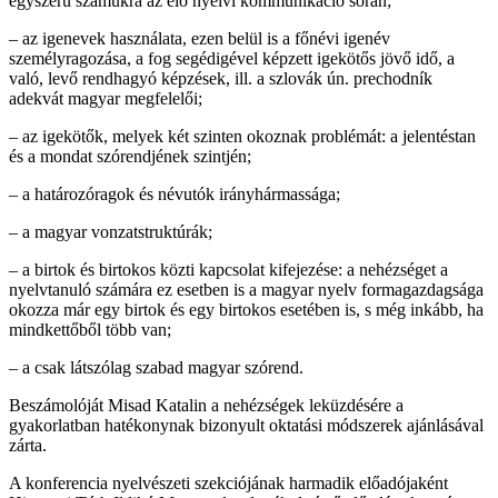
egyszerű számukra az élő nyelvi kommunikáció során;
– az igenevek használata, ezen belül is a főnévi igenév
személyragozása, a fog segédigével képzett igekötős jövő idő, a
való, levő rendhagyó képzések, ill. a szlovák ún. prechodník
adekvát magyar megfelelői;
– az igekötők, melyek két szinten okoznak problémát: a jelentéstan
és a mondat szórendjének szintjén;
– a határozóragok és névutók irányhármassága;
– a magyar vonzatstruktúrák;
– a birtok és birtokos közti kapcsolat kifejezése: a nehézséget a
nyelvtanuló számára ez esetben is a magyar nyelv formagazdagsága
okozza már egy birtok és egy birtokos esetében is, s még inkább, ha
mindkettőből több van;
– a csak látszólag szabad magyar szórend.
Beszámolóját Misad Katalin a nehézségek leküzdésére a
gyakorlatban hatékonynak bizonyult oktatási módszerek ajánlásával
zárta.
A konferencia nyelvészeti szekciójának harmadik előadójaként