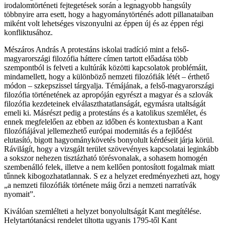
irodalomtörténeti fejtegetések során a legnagyobb hangsúly
többnyire arra esett, hogy a hagyománytörténés adott pillanataiban
miként volt lehetséges viszonyulni az éppen új és az éppen régi
konfliktusához.
Mészáros András A protestáns iskolai tradíció mint a felső-
magyarországi filozófia háttere címen tartott előadása több
szempontból is felveti a kultúrák közötti kapcsolatok problémáit,
mindamellett, hogy a különböző nemzeti filozófiák létét – érthető
módon – szkepszissel tárgyalja. Témájának, a felső-magyarországi
filozófia történetének az apropóján egyrészt a magyar és a szlovák
filozófia kezdeteinek elválaszthatatlanságát, egymásra utaltságát
emeli ki. Másrészt pedig a protestáns és a katolikus szemlélet, és
ennek megfelelően az ebben az időben és kontextusban a Kant
filozófiájával jellemezhető európai modernitás és a fejlődést
elutasító, bigott hagyománykövetés bonyolult kérdéseit járja körül.
Rávilágít, hogy a vizsgált terület szövevényes kapcsolatai leginkább
a sokszor nehezen tisztázható törésvonalak, a sohasem homogén
szembenálló felek, illetve a nem kellően pontosított fogalmak miatt
tűnnek kibogozhatatlannak. S ez a helyzet eredményezheti azt, hogy
„a nemzeti filozófiák története máig őrzi a nemzeti narratívák
nyomait”.
Kiválóan szemlélteti a helyzet bonyolultságát Kant megítélése.
Helytartótanácsi rendelet tiltotta ugyanis 1795-től Kant