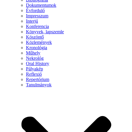
Dokumentumok
Évforduló
Impresszum
Interjú
Konferencia
Könyvek, lapszemle
Köszöntő
Közlemények
Kronológia
Műhely
Nekrológ
Oral History
Pályakép
Reflexió
Repertórium
Tanulmányok