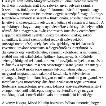
Hizsnyai Tóth Ildikó Magyarul–szlovákul című előadása keretén
belül egy nyomtatás alatt álló, szlovák anyanyelvűek számára
összeállított, önképzésen alapuló, kommunikáció-központú magyar
nyelvkönyvet mutatott be, melynek egyik szerzője ő maga. A könyv
felépítése – elmondása szerint – funkcionális, sokféle haladást tesz
lehetővé, s középszintű nyelvtudásig juttatja el a magyarul tanulót. A
nyelvkönyv a hagyományos nyelvleckékre való tagolás helyett több
részből áll: a magyar–szlovák kontrasztív kutatások eredményei
alapján összeállított nyelvtani összefoglalóból, dialógusokból,
autentikus, tartalmi szempontból redukált szövegekből
(országismereti rész), melyeket szövegfeldolgozó feladatsorok
követnek, továbbá tematikus szójegyzékből és interjúkból. A
dialógusok egy kerettörténetre, valamint különböző, a mindennapi
életből merített szituációkra épülnek, hanganyag és különféle
szövegfeldolgozó feladatok tartoznak hozzájuk, melyekben utalások
találhatók a nyelvtani részben összefoglalt szabályokra. Az interjúk
– többek között motivációs minták felvonultatása céljából – már
magyarul megtanult szlovákokkal készültek. A felvételeken
elhangzik, hogy ki, mikor, hogyan és miért tanult meg magyarul. Az
interjúalanyok motivációja általában a választott foglalkozáshoz
(történész, muzeológus, nyelvész, tolmács, művészettörténész stb.)
elengedhetetlenül szükséges magyar nyelvtudás vagy magyar
családtagokkal, ismerősökkel való kommunikáció lehetősége.
A könyv lektora, Misad Katalin hozzászólásában elmondta, hogy a