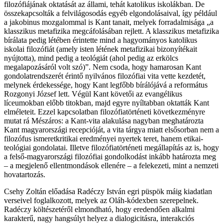
filozófiájának oktatását az állami, tehát katolikus iskolákban. De
összekapcsolták a felvilágosodás egyéb elgondolásaival, így például
a jakobinus mozgalommal is Kant tanait, melyek forradalmisága „a
klasszikus metafizika megcáfolásában rejlett. A klasszikus metafizika
bírálata pedig létében érintette mind a hagyományos katolikus
iskolai filozófiát (amely isten létének metafizikai bizonyítékait
nyújtotta), mind pedig a teológiát (ahol pedig az erkölcs
megalapozásáról volt szó)”. Nem csoda, hogy hamarosan Kant
gondolatrendszerét érintő nyilvános filozófiai vita vette kezdetét,
melynek érdekessége, hogy Kant legfőbb bírálójává a református
Rozgonyi József lett. Végül Kant követői az evangélikus
líceumokban előbb titokban, majd egyre nyíltabban oktatták Kant
elméleteit. Ezzel kapcsolatban filozófiatörténeti következményre
mutat rá Mészáros: a Kant-vita alakulása nagyban meghatározta
Kant magyarországi recepcióját, a vita tárgya miatt elsősorban nem a
filozófus ismeretkritikai eredményei nyertek teret, hanem etikai-
teológiai gondolatai. Illetve filozófiatörténeti megállapítás az is, hogy
a felső-magyarországi filozófiai gondolkodást inkább határozta meg
– a megjelenő ellentmondások ellenére – a felekezeti, mint a nemzeti
hovatartozás.
Csehy Zoltán előadása Radéczy István egri püspök máig kiadatlan
verseivel foglalkozott, melyek az Oláh-kódexben szerepelnek.
Radéczy költészetéről elmondható, hogy eredendően alkalmi
karakterű, nagy hangsúlyt helyez a dialogicitásra, interakciós