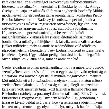
karaktere van, az alkalmiságot szövevényes allúziótechnikával
fűszerezi, s az allúziók intertextuális játékokká fejlődnek. Ahogy
Csehy kimutatja, az allúziók fő forrása egybeesik Istvánffy Miklós
modelljeivel, így elsősorban itáliai orientáltságú, konkrétan Pietro
Bembo körével rokon. Radéczy jelentős szerepet tulajdonít a
tudományos és művészi regiszterek ötvözésének, így kerülnek
szövegébe az aranymetszés vagy az asztrológia fogalmai is.
Hajlamos az allegorizáló-mitológiai beszédmód költői
imagináriumának kiaknázására (versei értelmezési szintekre
bonthatók, a mitológia felfejthetőnek látszik, univerzális maszkos
játékot működtet, mely az antik beszédmódhoz való tökéletes
igazodást jelenti a keresztény vagy kortársi horizont evidens nyelvi
jelenléte helyett). Ugyanakkor pedig a kortársi horizont legalább
olyan súllyal esik latba nála, mint az antik tradíció.
Csehy előadása nyomán megállapítható, hogy a műpártoló püspök
személyében szerencsés módon esett egybe az újra való nyitottság és
a hatalom. Pozsonyban egy itáliai mintára megalkotott humanista
kört működtetett a 16. században, melynek rítusai a Platón-mítosz
szellemében alakultak ki. A társaság elitista jellegű, nemzetközi
karakterű volt, melynek tagjai közt találjuk a flamand Nicasius
Ellebodiust (sírhelye a pozsonyi dómban található), Elias Corvinust,
Purkircher Györgyöt vagy Istvánffy Miklóst. Úgy gondolom, a
társaság kiváló példát nyújt arra, hogy a reneszánsz idején miként
lehetett megteremteni egy olyan műhelyt, melynek háttérmunkája,