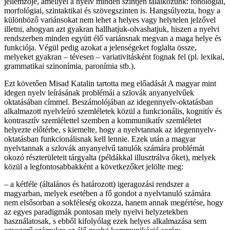
jellemzője, amellyel a nyelv minden szintjén találkozunk: fonológiai,
morfológiai, szintaktikai és szövegszinten is. Hangsúlyozta, hogy a
különböző variánsokat nem lehet a helyes vagy helytelen jelzővel
illetni, ahogyan azt gyakran hallhatjuk-olvashatjuk, hiszen a nyelvi
rendszerben minden együtt élő variánsnak megvan a maga helye és
funkciója. Végül pedig azokat a jelenségeket foglalta össze,
melyeket gyakran – tévesen – variativitásként fognak fel (pl. lexikai,
grammatikai szinonímia, paronímia stb.).
Ezt követően Misad Katalin tartotta meg előadását A magyar mint
idegen nyelv leírásának problémái a szlovák anyanyelvűek
oktatásában címmel. Beszámolójában az idegennyelv-oktatásban
alkalmazott nyelvleíró szemléletek közül a funkcionális, kognitív és
kontrasztív szemlélettel szemben a kommunikatív szemléletet
helyezte előtérbe, s kiemelte, hogy a nyelvtannak az idegennyelv-
oktatásban funkcionálisnak kell lennie. Ezek után a magyar
nyelvtannak a szlovák anyanyelvű tanulók számára problémát
okozó részterületeit tárgyalta (példákkal illusztrálva őket), melyek
közül a legfontosabbakként a következőket jelölte meg:
– a kétféle (általános és határozott) igeragozási rendszer a
magyarban, melyek esetében a fő gondot a nyelvtanuló számára
nem elsősorban a sokféleség okozza, hanem annak megértése, hogy
az egyes paradigmák pontosan mely nyelvi helyzetekben
használatosak, s ebből kifolyólag ezek helyes alkalmazása sem