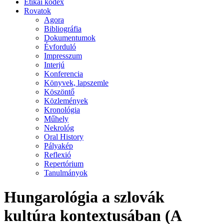
Etikai kódex
Rovatok
Agora
Bibliográfia
Dokumentumok
Évforduló
Impresszum
Interjú
Konferencia
Könyvek, lapszemle
Köszöntő
Közlemények
Kronológia
Műhely
Nekrológ
Oral History
Pályakép
Reflexió
Repertórium
Tanulmányok
Hungarológia a szlovák
kultúra kontextusában (A