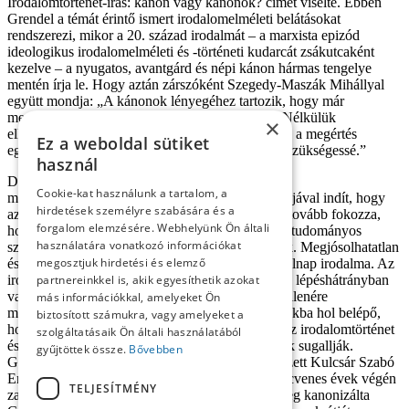
Irodalomtörténet-írás: kánon vagy kánonok? címet viselte. Ebben
Grendel a témát érintő ismert irodalomelméleti belátásokat
rendszerezi, mikor a 20. század irodalmát – a marxista epizód
ideologikus irodalomelméleti és -történeti kudarcát zsákutcaként
kezelve – a nyugatos, avantgárd és népi kánon hármas tengelye
mentén írja le. Hogy aztán zárszóként Szegedy-Maszák Mihállyal
együtt mondja: „A kánonok lényegéhez tartozik, hogy már
megalkotásuk pillanatában érvényüket veszítik. Nélkülük
×
elképzelhetetlen a műalkotások megközelítése, de a megértés
Ez a weboldal sütiket
egyszersmind a létező kánonok rombolását teszi szükségessé.”
használ
Dolgozatában jellemzően az irodalomtörténet
Cookie-kat használunk a tartalom, a
megírhatóságának/megírhatatlanságának dilemmájával indít, hogy
hirdetések személyre szabására és a
aztán megállapítsa: „A kánonképzés nehézségeit tovább fokozza,
forgalom elemzésére. Webhelyünk Ön általi
hogy az irodalomban végbemenő folyamatokat a tudományos
használatára vonatkozó információkat
szempontok többnyire csak kevéssé befolyásolják. Megjósolhatatlan
megosztjuk hirdetési és elemző
és előre nem számítható ki, hogy milyen lesz a holnap irodalma. Az
irodalomtörténet-írás ezért szükségképpen mindig lépéshátrányban
partnereinkkel is, akik egyesíthetik azokat
van az élő irodalommal szemben.” Talán ennek ellenére
más információkkal, amelyeket Ön
megjegyezhető, hogy a kánonok közt lebegő, azokba hol belépő,
biztosított számukra, vagy amelyeket a
hol kilépő alkotások, írók sorsa kevésbé mentes az irodalomtörténet
szolgáltatásaik Ön általi használatából
és -elmélet hatásától, mint ahogy ezek s mondatok sugallják.
gyűjtöttek össze.
Bővebben
Gondoljunk csak éppen a Grendel által sokat idézett Kulcsár Szabó
Ernő irodalomra gyakorolt hatására, vagy a kilencvenes évek végén
TELJESÍTMÉNY
zajlott kritikavitára, amely végeredményben végleg kanonizálta