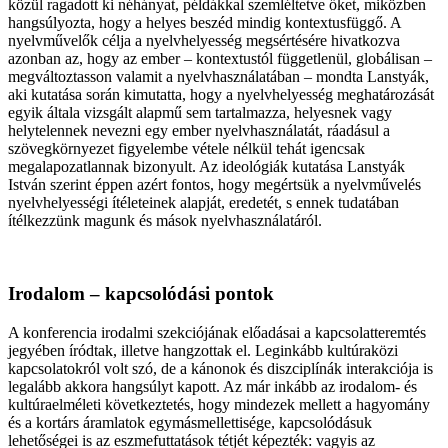
közül ragadott ki néhányat, példákkal szemléltetve őket, miközben
hangsúlyozta, hogy a helyes beszéd mindig kontextusfüggő. A
nyelvművelők célja a nyelvhelyesség megsértésére hivatkozva
azonban az, hogy az ember – kontextustól függetlenül, globálisan –
megváltoztasson valamit a nyelvhasználatában – mondta Lanstyák,
aki kutatása során kimutatta, hogy a nyelvhelyesség meghatározását
egyik általa vizsgált alapmű sem tartalmazza, helyesnek vagy
helytelennek nevezni egy ember nyelvhasználatát, ráadásul a
szövegkörnyezet figyelembe vétele nélkül tehát igencsak
megalapozatlannak bizonyult. Az ideológiák kutatása Lanstyák
István szerint éppen azért fontos, hogy megértsük a nyelvművelés
nyelvhelyességi ítéleteinek alapját, eredetét, s ennek tudatában
ítélkezzünk magunk és mások nyelvhasználatáról.
Irodalom – kapcsolódási pontok
A konferencia irodalmi szekciójának előadásai a kapcsolatteremtés
jegyében íródtak, illetve hangzottak el. Leginkább kultúraközi
kapcsolatokról volt szó, de a kánonok és diszciplínák interakciója is
legalább akkora hangsúlyt kapott. Az már inkább az irodalom- és
kultúraelméleti következtetés, hogy mindezek mellett a hagyomány
és a kortárs áramlatok egymásmellettisége, kapcsolódásuk
lehetőségei is az eszmefuttatások tétjét képezték: vagyis az