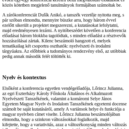
közös kötetben megjelenő tanulmányok formájában számoltak be.
A zárókonferenciát Dušík Anikó, a tanszék vezetője nyitotta meg, s
pár szóban elmondta, mennyire büszke arra, hogy három évvel
ezelőtt sikerült a projektet megszerezni, a kutatásokat lefolytatni,
majd eredményesen lezárni. A nyitóbeszédet követően a konferencia
előadásai három blokkba tagolódtak, s minden előadást a résztvevők
hozzászólásai zártak. Kilenc beszámoló hangzott el, melyek
tematikailag két csoportra oszthatók: nyelvészeti és irodalmi
tárgyúakra. Az előbbiek a tudományos rendezvény első, az utóbbiak
pedig annak második felét töltötték ki.
Nyelv és kontextus
Elsőként a konferencia egyetlen vendégelőadója, Lőrincz Julianna,
az egri Eszterházy Károly Főiskola Általános és Alkalmazott
Nyelvészeti Tanszékének, valamint a komáromi Selye János
Egyetem Magyar Nyelv és Irodalom Tanszékének egyetemi docense
számolt be saját kutatásáról, amely A variánsok helye és funkciója a
magyar nyelvben címet viselte. Lőrincz Julianna beszámolójában
elmondta, hogy a szinkron változásokkal foglalkozik, majd
kifejtette, hogy a variativitás, azaz a változékonyság minden változás