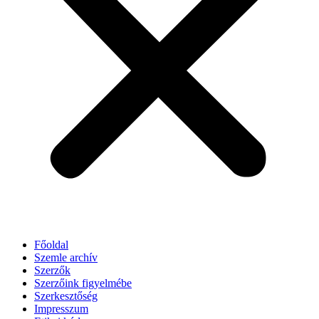
Főoldal
Szemle archív
Szerzők
Szerzőink figyelmébe
Szerkesztőség
Impresszum