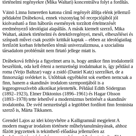
történelmi regényekre (Mika Waltari) koncentrálva folyt a fordítás.
Väinö Linna Ismeretlen katona című regényét állítja elénk jellemző
példaként Drábeková, ennek viszonylag bő recepciójából jól
kiolvasható a finn háborús események torzított értelmezését
eredményező ideológiai alapállás. A másik kiemelt szerző, Mika
Waltari, akinek történelmi és detektívregényei, meséi, elbeszélései és
színpadi művei csak pozitív kritikát kaptak – ebben az ideológiailag
fertőzött korban feltehetően témái univerzalizmusa, a szocialista
társadalom problémáit nem firtató jellege miatt is.
Drábeková felhívja a figyelmet arra is, hogy amikor finn irodalomról
beszélünk, oda kell érteni a nemzetiségi irodalmakat is, így például a
roma (Veijo Baltzar) vagy a zsidó (Daniel Katz) szerzőket, de a
finnországi svédeket is. Utóbbiak egyébként sok esetben nemcsak a
finn, hanem a skandináv irodalom szempontjából is a
legprogresszívebb alkotókat jelentették. Például Edith Södergran
(1892–1923), Elmer Diktonius (1896–1961) és Hagar Olsson
(1893–1978) tette lehetővé a modernizmus betörését a skandináv
irodalomba. De svéd nemzetiségű a legtöbbet fordított finn feminista
szerző is, Märta Tikkanen.
Grendel Lajos az idei könyvhétre a Kalligramnál megjelent A
modern magyar irodalom története műhelytanulmányának, ahhoz
fűzött jegyzetnek is tekinthető előadása jellemzően az