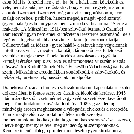
azon felül is jó, szelid nép a tót, ha jön a halál, nem kötekedik az
vele, nem disputál, nem erősködik, hogy »nem megyek, maradni
akarok, iszom azt, iszom ezt, még amazt is megpróbálom«, nem
szalajt orvoshoz, patikába, hanem megadja magát »pod szmrty!«
(gyere halál!) és behunyja szemeit az örökkévaló álomra.” S erre a
reakciók: „A Mikszáthot 1911-ben szlovákul bemutató Czambel
Danielovič ugyan nem emel ki idézetet a Beszterce ostromából, de a
regényt a legelvakultabban soviniszta korra jellemzőnek tartja.
Göllnerovánál az idézett »gyere halál!« a szlovák nép végtelennek
tartott passzivitását, megtört akaratát, alárendelődését feltételező
szemlélet megjelenése. E beletörődés ábrázolásának egyfajta
kritikáját érzékelhetjük az 1979-es háromkötetes Mikszáth-kiadás
előszavát író Rudolf Chmelnél is.” És később Wlachovskýnál is, aki
szerint Mikszáth sztereotípiákban gondolkodik a szlovákokról, és
békésnek, türelmesnek, passzívnak mutatja őket.
Drábeková Zuzana a finn és a szlovák irodalom kapcsolatáról szóló
dolgozatában is fontos szerepet játszik az ideológia kérdése. 1945
után másodkézből, cseh, német vagy svéd közvetítéssel kezdődött
meg a finn irodalom szlovákiai fordítása. 1989-ig az ideológia
mindvégig erősen meghatározta a válogatási elveket és a recepciót.
Ennek megfelelően az irodalmi értéket mellőzve olyan
momentumok uralkodtak, mint hogy munkás származású-e a szerző,
illetve hogy mennyire felel meg az ideológiai szempontoknak.
Rendszertelenül, főleg a problémamentesebb gyerekirodalomra,