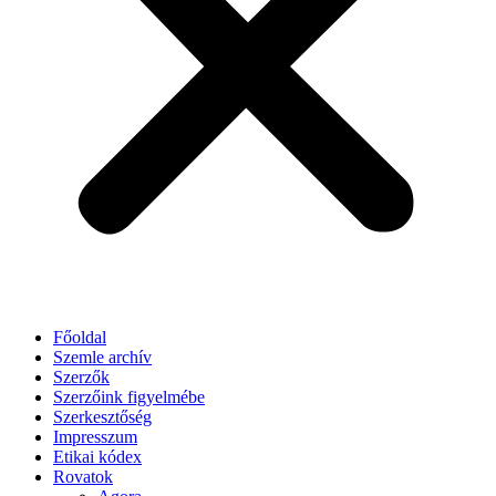
Főoldal
Szemle archív
Szerzők
Szerzőink figyelmébe
Szerkesztőség
Impresszum
Etikai kódex
Rovatok