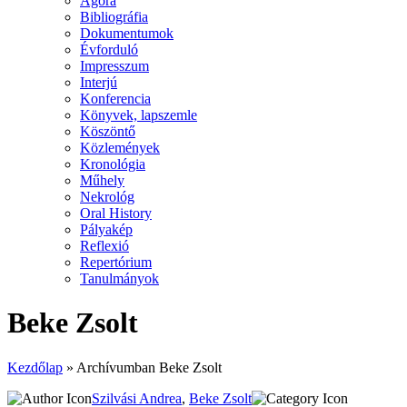
Agora
Bibliográfia
Dokumentumok
Évforduló
Impresszum
Interjú
Konferencia
Könyvek, lapszemle
Köszöntő
Közlemények
Kronológia
Műhely
Nekrológ
Oral History
Pályakép
Reflexió
Repertórium
Tanulmányok
Beke Zsolt
Kezdőlap
»
Archívumban Beke Zsolt
Szilvási Andrea
,
Beke Zsolt