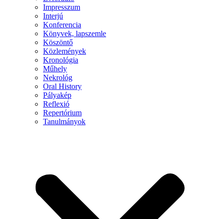
Impresszum
Interjú
Konferencia
Könyvek, lapszemle
Köszöntő
Közlemények
Kronológia
Műhely
Nekrológ
Oral History
Pályakép
Reflexió
Repertórium
Tanulmányok