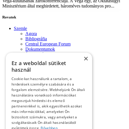
Vega-kutatásának zárókonferenciája. A Vega egy, az Oktatásügyi
Minisztérium által meghirdetett, hároméves tudományos pro...
Rovatok
Szemle
Agora
Bibliográfia
Central European Forum
Dokumentumok
Évforduló
×
Fórum-monológok
Ez a weboldal sütiket
Impresszum
használ
Konferencia
Könyvek, lapszemle
Cookie-kat használunk a tartalom, a
Kósa László köszöntése
hirdetések személyre szabására és a
Köszöntő
forgalom elemzésére. Webhelyünk Ön általi
Közlemények
használatára vonatkozó információkat
Kronológia
megosztjuk hirdetési és elemző
Lapszemle
Műhely
partnereinkkel is, akik egyesíthetik azokat
Nekrológ
más információkkal, amelyeket Ön
Oral History
biztosított számukra, vagy amelyeket a
Pályakép
szolgáltatásaik Ön általi használatából
Reflexió
gyűjtöttek össze.
Bővebben