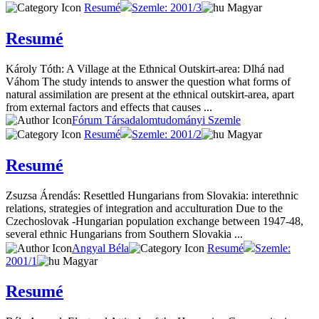
Resumé
Szemle: 2001/3
Magyar
Resumé
Károly Tóth: A Village at the Ethnical Outskirt-area: Dlhá nad
Váhom The study intends to answer the question what forms of
natural assimilation are present at the ethnical outskirt-area, apart
from external factors and effects that causes ...
Fórum Társadalomtudományi Szemle
Resumé
Szemle: 2001/2
Magyar
Resumé
Zsuzsa Árendás: Resettled Hungarians from Slovakia: interethnic
relations, strategies of integration and acculturation Due to the
Czechoslovak -Hungarian population exchange between 1947-48,
several ethnic Hungarians from Southern Slovakia ...
Angyal Béla
Resumé
Szemle:
2001/1
Magyar
Resumé