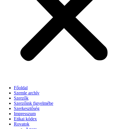
Főoldal
Szemle archív
Szerzők
Szerzőink figyelmébe
Szerkesztőség
Impresszum
Etikai kódex
Rovatok