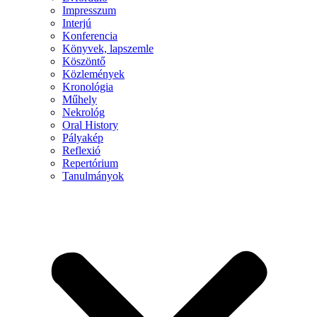
Impresszum
Interjú
Konferencia
Könyvek, lapszemle
Köszöntő
Közlemények
Kronológia
Műhely
Nekrológ
Oral History
Pályakép
Reflexió
Repertórium
Tanulmányok