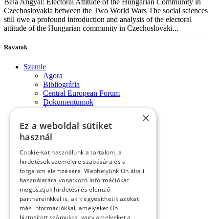
Béla Angyal: Electoral Attitude of the Hungarian Community in
Czechoslovakia between the Two World Wars The social sciences
still owe a profound introduction and analysis of the electoral
attitude of the Hungarian community in Czechoslovaki...
Rovatok
Szemle
Agora
Bibliográfia
Central European Forum
Dokumentumok
Évforduló
×
Fórum-monológok
Ez a weboldal sütiket
Impresszum
használ
Konferencia
Könyvek, lapszemle
Cookie-kat használunk a tartalom, a
Kósa László köszöntése
hirdetések személyre szabására és a
Köszöntő
forgalom elemzésére. Webhelyünk Ön általi
Közlemények
használatára vonatkozó információkat
Kronológia
megosztjuk hirdetési és elemző
Lapszemle
Műhely
partnereinkkel is, akik egyesíthetik azokat
Nekrológ
más információkkal, amelyeket Ön
Oral History
biztosított számukra, vagy amelyeket a