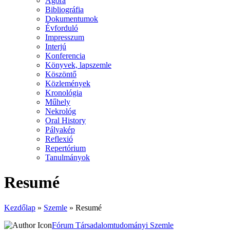
Agora
Bibliográfia
Dokumentumok
Évforduló
Impresszum
Interjú
Konferencia
Könyvek, lapszemle
Köszöntő
Közlemények
Kronológia
Műhely
Nekrológ
Oral History
Pályakép
Reflexió
Repertórium
Tanulmányok
Resumé
Kezdőlap
»
Szemle
»
Resumé
Fórum Társadalomtudományi Szemle