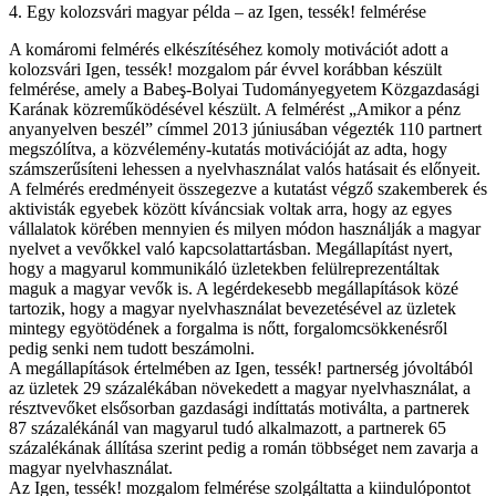
4. Egy kolozsvári magyar példa – az Igen, tessék! felmérése
A komáromi felmérés elkészítéséhez komoly motivációt adott a
kolozsvári Igen, tessék! mozgalom pár évvel korábban készült
felmérése, amely a Babeş-Bolyai Tudomány­egyetem Közgazdasági
Karának közreműködésével készült. A felmérést „Amikor a pénz
anyanyelven beszél” címmel 2013 júniusában végezték 110 partnert
megszólítva, a közvélemény-kutatás motivációját az adta, hogy
számszerűsíteni lehessen a nyelvhasználat valós hatásait és előnyeit.
A felmérés eredményeit összegezve a kutatást végző szakemberek és
aktivisták egyebek között kíváncsiak voltak arra, hogy az egyes
vállalatok körében mennyien és milyen módon használják a magyar
nyelvet a vevőkkel való kapcsolattartásban. Megállapítást nyert,
hogy a magyarul kommunikáló üzletekben felülreprezentáltak
maguk a magyar vevők is. A legérdekesebb megállapítások közé
tartozik, hogy a magyar nyelvhasználat bevezetésével az üzletek
mintegy egyötödének a forgalma is nőtt, forgalomcsökkenésről
pedig senki nem tudott beszámolni.
A megállapítások értelmében az Igen, tessék! partnerség jóvoltából
az üzletek 29 százalékában növekedett a magyar nyelvhasználat, a
résztvevőket elsősorban gazdasági indíttatás motiválta, a partnerek
87 százalékánál van magyarul tudó alkalmazott, a partnerek 65
százalékának állítása szerint pedig a román többséget nem zavarja a
magyar nyelvhasználat.
Az Igen, tessék! mozgalom felmérése szolgáltatta a kiindulópontot