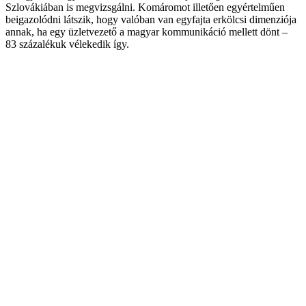
Szlovákiában is megvizsgálni. Komáromot illetően egyértelműen
beigazolódni látszik, hogy valóban van egyfajta erkölcsi dimenziója
annak, ha egy üzletvezető a magyar kommunikáció mellett dönt –
83 százalékuk vélekedik így.