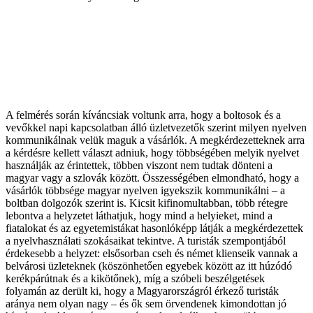
A felmérés során kíváncsiak voltunk arra, hogy a boltosok és a
vevőkkel napi kapcsolatban álló üzletvezetők szerint milyen nyelven
kommunikálnak velük maguk a vásárlók. A megkérdezetteknek arra
a kérdésre kellett választ adniuk, hogy többségében melyik nyelvet
használják az érintettek, többen viszont nem tudtak dönteni a
magyar vagy a szlovák között. Összességében elmondható, hogy a
vásárlók többsége magyar nyelven igyekszik kommunikálni – a
boltban dolgozók szerint is. Kicsit kifinomultabban, több rétegre
lebontva a helyzetet láthatjuk, hogy mind a helyieket, mind a
fiatalokat és az egyetemistákat hasonlóképp látják a megkérdezettek
a nyelvhasználati szokásaikat tekintve. A turisták szempontjából
érdekesebb a helyzet: elsősorban cseh és német klienseik vannak a
belvárosi üzleteknek (köszönhetően egyebek között az itt húzódó
kerékpárútnak és a kikötőnek), míg a szóbeli beszélgetések
folyamán az derült ki, hogy a Magyarországról érkező turisták
aránya nem olyan nagy – és ők sem örvendenek kimondottan jó