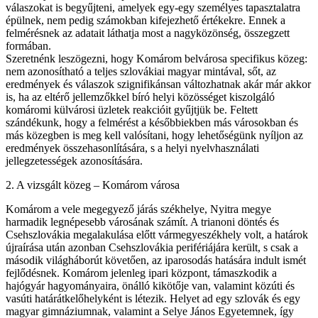
válaszokat is begyűjteni, amelyek egy-egy személyes tapasztalatra
épülnek, nem pedig számokban kifejezhető értékekre. Ennek a
felmérésnek az adatait láthatja most a nagyközönség, összegzett
formában.
Szeretnénk leszögezni, hogy Komárom belvárosa specifikus közeg:
nem azonosítható a teljes szlovákiai magyar mintával, sőt, az
eredmények és válaszok szignifikánsan változhatnak akár már akkor
is, ha az eltérő jellemzőkkel bíró helyi közösséget kiszolgáló
komáromi külvárosi üzletek reakcióit gyűjtjük be. Feltett
szándékunk, hogy a felmérést a későbbiekben más városokban és
más közegben is meg kell valósítani, hogy lehetőségünk nyíljon az
eredmények összehasonlítására, s a helyi nyelvhasználati
jellegzetességek azonosítására.
2. A vizsgált közeg – Komárom városa
Komárom a vele megegyező járás székhelye, Nyitra megye
harmadik legnépesebb városának számít. A trianoni döntés és
Csehszlovákia megalakulása előtt vármegyeszékhely volt, a határok
újraírása után azonban Csehszlovákia perifériájára került, s csak a
második világháborút követően, az iparosodás hatására indult ismét
fejlődésnek. Komárom jelenleg ipari központ, támaszkodik a
hajógyár hagyományaira, önálló kikötője van, valamint közúti és
vasúti határátkelőhelyként is létezik. Helyet ad egy szlovák és egy
magyar gimnáziumnak, valamint a Selye János Egyetemnek, így