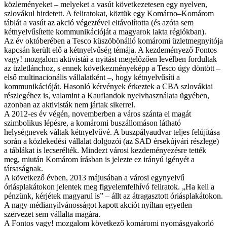
közleményeket – melyeket a vasút következetesen egy nyelven,
szlovákul hirdetett. A feliratokat, köztük egy Komárno–Komárom
táblát a vasút az akció végeztével eltávolította (és azóta sem
kétnyelvűsítette kommunikációját a magyarok lakta régiókban).
Az év októberében a Tesco küszöbönálló komáromi üzletmegnyitója
kapcsán került elő a kétnyelvűség témája. A kezdeményező Fontos
vagy! mozgalom aktivistái a nyitást megelőzően levélben fordultak
az üzletlánchoz, s ennek következményeképp a Tesco úgy döntött –
első multinacionális vállalatként –, hogy kétnyelvűsíti a
kommunikációját. Hasonló kérvények érkeztek a CBA szlovákiai
részlegéhez is, valamint a Kauflandok nyelvhasználata ügyében,
azonban az aktivisták nem jártak sikerrel.
A 2012-es év végén, novemberben a város szánta el magát
szimbolikus lépésre, a komáromi buszállomáson látható
helységnevek váltak kétnyelvűvé. A buszpályaudvar teljes felújítása
során a közlekedési vállalat dolgozói (az SAD érsekújvári részlege)
a táblákat is lecserélték. Mindezt városi kezdeményezésre tették
meg, miután Komárom írásban is jelezte ez irányú igényét a
társaságnak.
A következő évben, 2013 májusában a városi egynyelvű
óriásplakátokon jelentek meg figyelemfelhívó feliratok. „Ha kell a
pénzünk, kérjétek magyarul is” – állt az átragasztott óriásplakátokon.
A nagy médianyilvánosságot kapott akciót nyíltan egyetlen
szervezet sem vállalta magára.
A Fontos vagy! mozgalom következő komáromi nyomásgyakorló