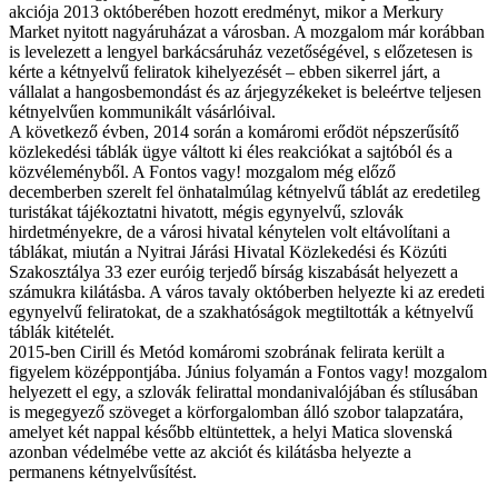
akciója 2013 októberében hozott eredményt, mikor a Merkury
Market nyitott nagyáruházat a városban. A mozgalom már korábban
is levelezett a lengyel barkácsáruház vezetőségével, s előzetesen is
kérte a kétnyelvű feliratok kihelyezését – ebben sikerrel járt, a
vállalat a hangosbemondást és az árjegyzékeket is beleértve teljesen
kétnyelvűen kommunikált vásárlóival.
A következő évben, 2014 során a komáromi erődöt népszerűsítő
közlekedési táblák ügye váltott ki éles reakciókat a sajtóból és a
közvéleményből. A Fontos vagy! mozgalom még előző
decemberben szerelt fel önhatalmúlag kétnyelvű táblát az eredetileg
turistákat tájékoztatni hivatott, mégis egynyelvű, szlovák
hirdetményekre, de a városi hivatal kénytelen volt eltávolítani a
táblákat, miután a Nyitrai Járási Hivatal Közlekedési és Közúti
Szakosztálya 33 ezer euróig terjedő bírság kiszabását helyezett a
számukra kilátásba. A város tavaly októberben helyezte ki az eredeti
egynyelvű feliratokat, de a szakhatóságok megtiltották a kétnyelvű
táblák kitételét.
2015-ben Cirill és Metód komáromi szobrának felirata került a
figyelem középpontjába. Június folyamán a Fontos vagy! mozgalom
helyezett el egy, a szlovák felirattal mondanivalójában és stílusában
is megegyező szöveget a körforgalomban álló szobor talapzatára,
amelyet két nappal később eltüntettek, a helyi Matica slovenská
azonban védelmébe vette az akciót és kilátásba helyezte a
permanens kétnyelvűsítést.