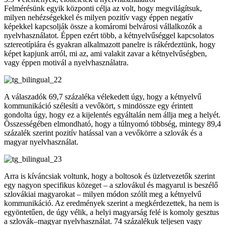
Felmérésünk egyik központi célja az volt, hogy megvilágítsuk,
milyen nehézségekkel és milyen pozitív vagy éppen negatív
képekkel kapcsolják össze a komáromi belvárosi vállalkozók a
nyelvhasználatot. Éppen ezért több, a kétnyelvűséggel kapcsolatos
sztereotípiára és gyakran alkalmazott panelre is rákérdeztünk, hogy
képet kapjunk arról, mi az, ami valakit zavar a kétnyelvűségben,
vagy éppen motivál a nyelvhasználatra.
A válaszadók 69,7 százaléka vélekedett úgy, hogy a kétnyelvű
kommunikáció szélesíti a vevőkört, s mindössze egy érintett
gondolta úgy, hogy ez a kijelentés egyáltalán nem állja meg a helyét.
Összességében elmondható, hogy a túlnyomó többség, mintegy 89,4
százalék szerint pozitív hatással van a vevőkörre a szlovák és a
magyar nyelvhasználat.
Arra is kíváncsiak voltunk, hogy a boltosok és üzletvezetők szerint
egy nagyon specifikus közeget – a szlovákul és magyarul is beszélő
szlovákiai magyarokat – milyen módon szólít meg a kétnyelvű
kommunikáció. Az eredmények szerint a megkérdezettek, ha nem is
egyöntetűen, de úgy vélik, a helyi magyarság felé is komoly gesztus
a szlovák–magyar nyelvhasználat. 74 százalékuk teljesen vagy