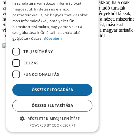
mértékben változik meg a válaszadók véleménye akkor, ha a csak
használatára vonatkozó információkat
szlovákul tudó eladók és a szlovákul biztosan nem tudó turisták
megosztjuk hirdetési és elemző
viszonyáról kell véleményt mondaniuk. Az eredményekből látszik,
partnereinkkel is, akik egyesíthetik azokat
hogy polarizáltabbá váltak a válaszok: egyfelől az a nézet, miszerint
más információkkal, amelyeket Ön
Szlovákiában nem kell elvárni a magyar kiszolgálást, másrészt
biztosított számukra, vagy amelyeket a
viszont többen gondolják hangsúlyosan azt, hogy a magyar turisták
szolgáltatásaik Ön általi használatából
távolmaradnak a hasonló vállalkozásoktól, üzletektől.
gyűjtöttek össze.
Bővebben
TELJESÍTMÉNY
CÉLZÁS
FUNKCIONALITÁS
ÖSSZES ELFOGADÁSA
ÖSSZES ELUTASÍTÁSA
RÉSZLETEK MEGJELENÍTÉSE
POWERED BY COOKIESCRIPT