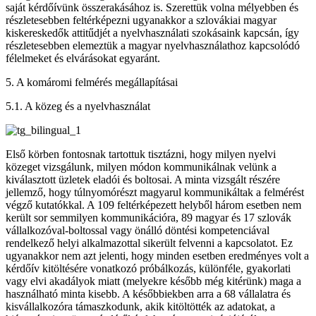
saját kérdőívünk összerakásához is. Szerettük volna mélyebben és
részletesebben feltérképezni ugyanakkor a szlovákiai magyar
kiskereskedők attitűdjét a nyelvhasználati szokásaink kapcsán, így
részletesebben elemeztük a magyar nyelvhasználathoz kapcsolódó
félelmeket és elvárásokat egyaránt.
5. A komáromi felmérés megállapításai
5.1. A közeg és a nyelvhasználat
Első körben fontosnak tartottuk tisztázni, hogy milyen nyelvi
közeget vizsgálunk, milyen módon kommunikálnak velünk a
kiválasztott üzletek eladói és boltosai. A minta vizsgált részére
jellemző, hogy túlnyomórészt magyarul kommunikáltak a felmérést
végző kutatókkal. A 109 feltérképezett helyből három esetben nem
került sor semmilyen kommunikációra, 89 magyar és 17 szlovák
vállalkozóval-boltossal vagy önálló döntési kompetenciával
rendelkező helyi alkalmazottal sikerült felvenni a kapcsolatot. Ez
ugyanakkor nem azt jelenti, hogy minden esetben eredményes volt a
kérdőív kitöltésére vonatkozó próbálkozás, különféle, gyakorlati
vagy elvi akadályok miatt (melyekre később még kitérünk) maga a
használható minta kisebb. A későbbiekben arra a 68 vállalatra és
kisvállalkozóra támaszkodunk, akik kitöltötték az adatokat, a