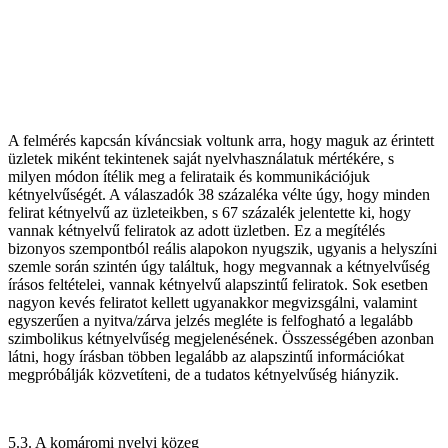
A felmérés kapcsán kíváncsiak voltunk arra, hogy maguk az érintett
üzletek miként tekintenek saját nyelvhasználatuk mértékére, s
milyen módon ítélik meg a felirataik és kommunikációjuk
kétnyelvűségét. A válaszadók 38 százaléka vélte úgy, hogy minden
felirat kétnyelvű az üzleteikben, s 67 százalék jelentette ki, hogy
vannak kétnyelvű feliratok az adott üzletben. Ez a megítélés
bizonyos szempontból reális alapokon nyugszik, ugyanis a helyszíni
szemle során szintén úgy találtuk, hogy megvannak a kétnyelvűség
írásos feltételei, vannak kétnyelvű alapszintű feliratok. Sok esetben
nagyon kevés feliratot kellett ugyanakkor megvizsgálni, valamint
egyszerűen a nyitva/zárva jelzés megléte is felfogható a legalább
szimbolikus kétnyelvűség megjelenésének. Összességében azonban
látni, hogy írásban többen legalább az alapszintű információkat
megpróbálják közvetíteni, de a tudatos kétnyelvűség hiányzik.
5.3. A komáromi nyelvi közeg