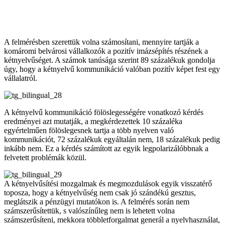
A felmérésben szerettük volna számosítani, mennyire tartják a
komáromi belvárosi vállalkozók a pozitív imázsépítés részének a
kétnyelvűséget. A számok tanúsága szerint 89 százalékuk gondolja
úgy, hogy a kétnyelvű kommunikáció valóban pozitív képet fest egy
vállalatról.
A kétnyelvű kommunikáció fölöslegességére vonatkozó kérdés
eredményei azt mutatják, a megkérdezettek 10 százaléka
egyértelműen fölöslegesnek tartja a több nyelven való
kommunikációt, 72 százalékuk egyáltalán nem, 18 százalékuk pedig
inkább nem. Ez a kérdés számított az egyik legpolarizálóbbnak a
felvetett problémák közül.
A kétnyelvűsítési mozgalmak és megmozdulások egyik visszatérő
toposza, hogy a kétnyelvűség nem csak jó szándékú gesztus,
meglátszik a pénzügyi mutatókon is. A felmérés során nem
számszerűsítettük, s valószínűleg nem is lehetett volna
számszerűsíteni, mekkora többletforgalmat generál a nyelvhasználat,