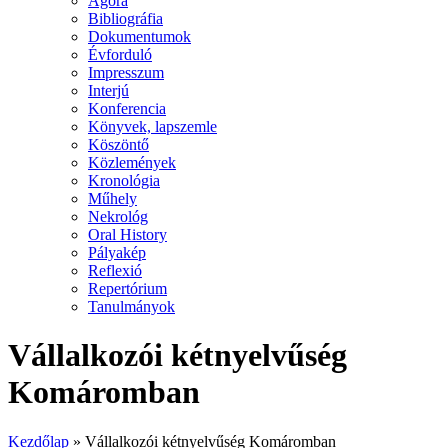
Agora
Bibliográfia
Dokumentumok
Évforduló
Impresszum
Interjú
Konferencia
Könyvek, lapszemle
Köszöntő
Közlemények
Kronológia
Műhely
Nekrológ
Oral History
Pályakép
Reflexió
Repertórium
Tanulmányok
Vállalkozói kétnyelvűség
Komáromban
Kezdőlap
»
Vállalkozói kétnyelvűség Komáromban