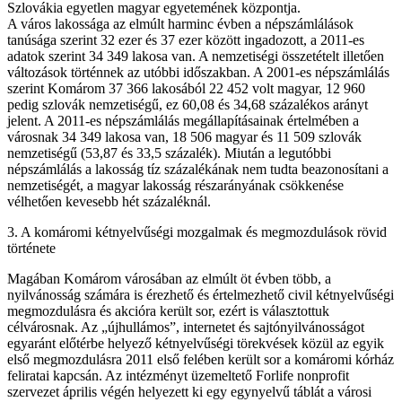
Szlovákia egyetlen magyar egyetemének központja.
A város lakossága az elmúlt harminc évben a népszámlálások
tanúsága szerint 32 ezer és 37 ezer között ingadozott, a 2011-es
adatok szerint 34 349 lakosa van. A nemzetiségi összetételt illetően
változások történnek az utóbbi időszakban. A 2001-es népszámlálás
szerint Komárom 37 366 lakosából 22 452 volt magyar, 12 960
pedig szlovák nemzetiségű, ez 60,08 és 34,68 százalékos arányt
jelent. A 2011-es népszámlálás megállapításainak értelmében a
városnak 34 349 lakosa van, 18 506 magyar és 11 509 szlovák
nemzetiségű (53,87 és 33,5 százalék). Miután a legutóbbi
népszámlálás a lakosság tíz százalékának nem tudta beazonosítani a
nemzetiségét, a magyar lakosság részarányának csökkenése
vélhetően kevesebb hét százaléknál.
3. A komáromi kétnyelvűségi mozgalmak és megmozdulások rövid
története
Magában Komárom városában az elmúlt öt évben több, a
nyilvánosság számára is érezhető és értelmezhető civil kétnyelvűségi
megmozdulásra és akcióra került sor, ezért is választottuk
célvárosnak. Az „újhullámos”, internetet és sajtónyilvánosságot
egyaránt előtérbe helyező kétnyelvűségi törekvések közül az egyik
első megmozdulásra 2011 első felében került sor a komáromi kórház
feliratai kapcsán. Az intézményt üzemeltető Forlife nonprofit
szervezet április végén helyezett ki egy egynyelvű táblát a városi