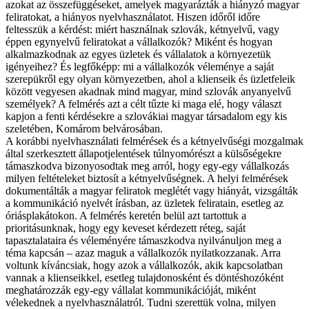
azokat az összefüggéseket, amelyek magyarázták a hiányzó magyar
feliratokat, a hiányos nyelvhasználatot. Hiszen időről időre
feltesszük a kérdést: miért használnak szlovák, kétnyelvű, vagy
éppen egynyelvű feliratokat a vállalkozók? Miként és hogyan
alkalmazkodnak az egyes üzletek és vállalatok a környezetük
igényeihez? És legfőképp: mi a vállalkozók véleménye a saját
szerepükről egy olyan környezetben, ahol a klienseik és üzletfeleik
között vegyesen akadnak mind magyar, mind szlovák anyanyelvű
személyek? A felmérés azt a célt tűzte ki maga elé, hogy választ
kapjon a fenti kérdésekre a szlovákiai magyar társadalom egy kis
szeletében, Komárom belvárosában.
A korábbi nyelvhasználati felmérések és a kétnyelvűségi mozgalmak
által szerkesztett állapotjelentések túlnyomórészt a külsőségekre
támaszkodva bizonyosodtak meg arról, hogy egy-egy vállalkozás
milyen feltételeket biztosít a kétnyelvűségnek. A helyi felmérések
dokumentálták a magyar feliratok meglétét vagy hiányát, vizsgálták
a kommunikáció nyelvét írásban, az üzletek feliratain, esetleg az
óriásplakátokon. A felmérés keretén belül azt tartottuk a
prioritásunknak, hogy egy keveset kérdezett réteg, saját
tapasztalataira és véleményére támaszkodva nyilvánuljon meg a
téma kapcsán – azaz maguk a vállalkozók nyilatkozzanak. Arra
voltunk kíváncsiak, hogy azok a vállalkozók, akik kapcsolatban
vannak a klienseikkel, esetleg tulajdonosként és döntéshozóként
meghatározzák egy-egy vállalat kommunikációját, miként
vélekednek a nyelvhasználatról. Tudni szerettük volna, milyen