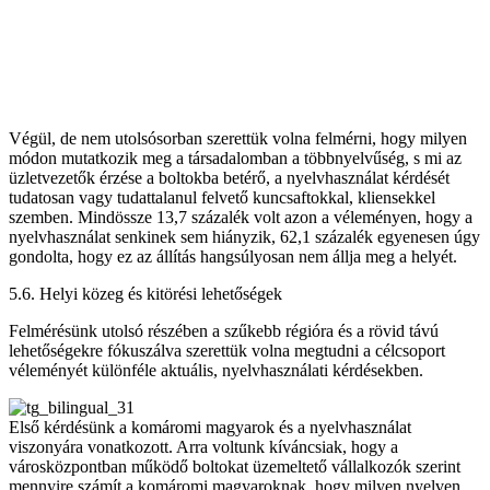
Végül, de nem utolsósorban szerettük volna felmérni, hogy milyen
módon mutatkozik meg a társadalomban a többnyelvűség, s mi az
üzletvezetők érzése a boltokba betérő, a nyelvhasználat kérdését
tudatosan vagy tudattalanul felvető kuncsaftokkal, kliensekkel
szemben. Mindössze 13,7 százalék volt azon a véleményen, hogy a
nyelvhasználat senkinek sem hiányzik, 62,1 százalék egyenesen úgy
gondolta, hogy ez az állítás hangsúlyosan nem állja meg a helyét.
5.6. Helyi közeg és kitörési lehetőségek
Felmérésünk utolsó részében a szűkebb régióra és a rövid távú
lehetőségekre fókuszálva szerettük volna megtudni a célcsoport
véleményét különféle aktuális, nyelvhasználati kérdésekben.
Első kérdésünk a komáromi magyarok és a nyelvhasználat
viszonyára vonatkozott. Arra voltunk kíváncsiak, hogy a
városközpontban működő boltokat üzemeltető vállalkozók szerint
mennyire számít a komáromi magyaroknak, hogy milyen nyelven