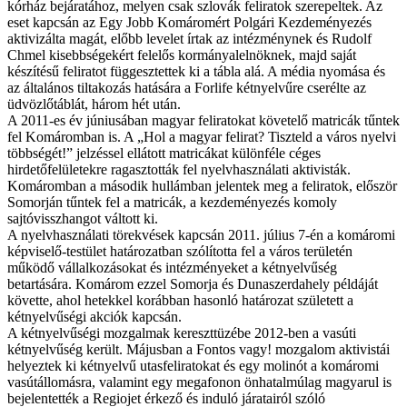
kórház bejáratához, melyen csak szlovák feliratok szerepeltek. Az
eset kapcsán az Egy Jobb Komáromért Polgári Kezdeményezés
aktivizálta magát, előbb levelet írtak az intézménynek és Rudolf
Chmel kisebbségekért felelős kormányalelnöknek, majd saját
készítésű feliratot függesztettek ki a tábla alá. A média nyomása és
az általános tiltakozás hatására a Forlife kétnyelvűre cserélte az
üdvözlőtáblát, három hét után.
A 2011-es év júniusában magyar feliratokat követelő matricák tűntek
fel Komáromban is. A „Hol a magyar felirat? Tiszteld a város nyelvi
többségét!” jelzéssel ellátott matricákat különféle céges
hirdetőfelületekre ragasztották fel nyelvhasználati aktivisták.
Komáromban a második hullámban jelentek meg a feliratok, először
Somorján tűntek fel a matricák, a kezdeményezés komoly
sajtóvisszhangot váltott ki.
A nyelvhasználati törekvések kapcsán 2011. július 7-én a komáromi
képviselő-testület határozatban szólította fel a város területén
működő vállalkozásokat és intézményeket a kétnyelvűség
betartására. Komárom ezzel Somorja és Dunaszerdahely példáját
követte, ahol hetekkel korábban hasonló határozat született a
kétnyelvűségi akciók kapcsán.
A kétnyelvűségi mozgalmak kereszttüzébe 2012-ben a vasúti
kétnyelvűség került. Májusban a Fontos vagy! mozgalom aktivistái
helyeztek ki kétnyelvű utasfeliratokat és egy molinót a komáromi
vasútállomásra, valamint egy megafonon önhatalmúlag magyarul is
bejelentették a Regiojet érkező és induló járatairól szóló