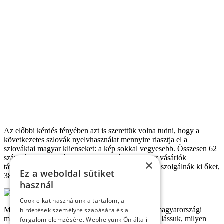
Az előbbi kérdés fényében azt is szerettük volna tudni, hogy a
következetes szlovák nyelvhasználat mennyire riasztja el a
szlovákiai magyar klienseket: a kép sokkal vegyesebb. Összesen 62
százalék gondolja úgy, hogy a szlovákiai magyar vásárlók
×
távolmaradnának az üzletektől, ha csak szlovákul szolgálnák ki őket,
Ez a weboldal sütiket
38 százalék pedig ellenkező véleményen van.
használ
Cookie-kat használunk a tartalom, a
Miután Komárom határ menti város, a kérdést a magyarországi
hirdetések személyre szabására és a
magyar vásárlók viszonylatában is feltettük, hogy lássuk, milyen
forgalom elemzésére. Webhelyünk Ön általi