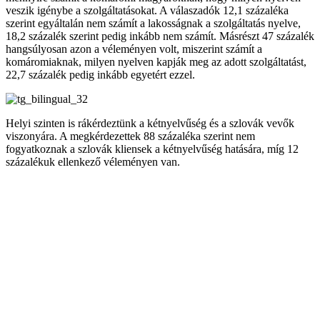
veszik igénybe a szolgáltatásokat. A válaszadók 12,1 százaléka
szerint egyáltalán nem számít a lakosságnak a szolgáltatás nyelve,
18,2 százalék szerint pedig inkább nem számít. Másrészt 47 százalék
hangsúlyosan azon a véleményen volt, miszerint számít a
komáromiaknak, milyen nyelven kapják meg az adott szolgáltatást,
22,7 százalék pedig inkább egyetért ezzel.
Helyi szinten is rákérdeztünk a kétnyelvűség és a szlovák vevők
viszonyára. A megkérdezettek 88 százaléka szerint nem
fogyatkoznak a szlovák kliensek a kétnyelvűség hatására, míg 12
százalékuk ellenkező véleményen van.