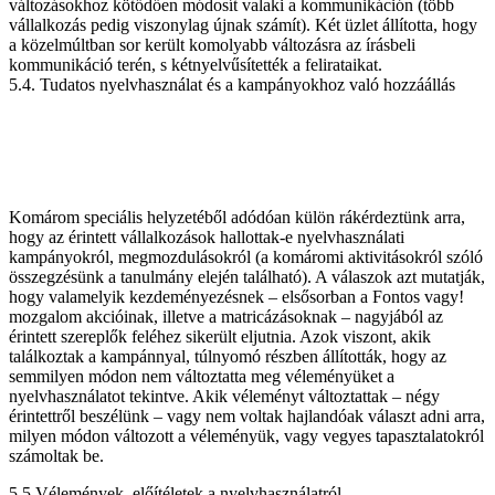
változásokhoz kötődően módosít valaki a kommunikáción (több
vállalkozás pedig viszonylag újnak számít). Két üzlet állította, hogy
a közelmúltban sor került komolyabb változásra az írásbeli
kommunikáció terén, s kétnyelvűsítették a felirataikat.
5.4. Tudatos nyelvhasználat és a kampányokhoz való hozzáállás
Komárom speciális helyzetéből adódóan külön rákérdeztünk arra,
hogy az érintett vállalkozások hallottak-e nyelvhasználati
kampányokról, megmozdulásokról (a komáromi aktivitásokról szóló
összegzésünk a tanulmány elején található). A válaszok azt mutatják,
hogy valamelyik kezdeményezésnek – elsősorban a Fontos vagy!
mozgalom akcióinak, illetve a matricázásoknak – nagyjából az
érintett szereplők feléhez sikerült eljutnia. Azok viszont, akik
találkoztak a kampánnyal, túlnyomó részben állították, hogy az
semmilyen módon nem változtatta meg véleményüket a
nyelvhasználatot tekintve. Akik véleményt változtattak – négy
érintettről beszélünk – vagy nem voltak hajlandóak választ adni arra,
milyen módon változott a véleményük, vagy vegyes tapasztalatokról
számoltak be.
5.5 Vélemények, előítéletek a nyelvhasználatról