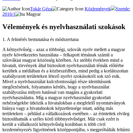
Tokár Géza
Közlemények
Szemle:
2016/1
Magyar
Vélemények és nyelvhasználati szokások
1. A felmérés bemutatása és módszertana
A kétnyelvűség – azaz a többségi, szlovák nyelv mellett a magyar
nyelv következetes használata – felkapott témának számít a
szlovákiai magyar közösség körében. Az utóbbi években mind a
hivatali, törvények által biztosított nyelvhasználati témák előtérbe
kerültek a médiában és a közbeszédben, mind pedig a korlátozottan
szabályozott területeken létező nyelvi szokásokról sok szó esik.
Mivel a nyelvhasználat kulcsfontosságú része identitásunk
megőrzésének, folyamatos kérdés, hogy a nyelvhasználat
szabályozása milyen hatással van magára a gyakorlati
nyelvhasználatra. Míg a magyar nyelvhasználat gyakorlati
nehézségekbe ütközik a hivatalokban a megfelelő nyomtatványok
hiánya vagy a hivatalnokok képzetlensége miatt, addig más
területeken – például a vállalkozások esetében – az érintettek elvileg
biztosíthatnák a széles körű többnyelvűséget. Már csak ezért is
került a vállalkozói kétnyelvűség korábban is több civil
kezdeményezés figyelmének középpontjába, s megpróbálták feltárni