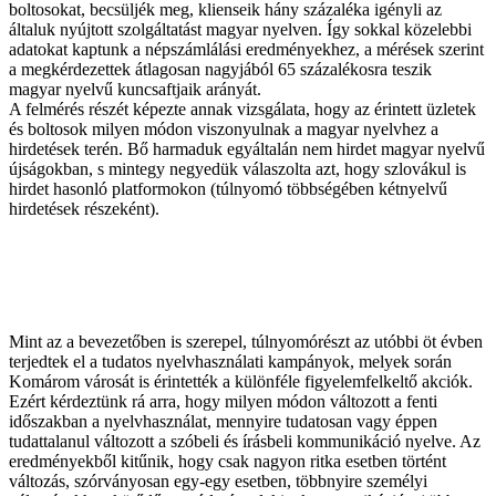
boltosokat, becsüljék meg, klienseik hány százaléka igényli az
általuk nyújtott szolgáltatást magyar nyelven. Így sokkal közelebbi
adatokat kaptunk a népszámlálási eredményekhez, a mérések szerint
a megkérdezettek átlagosan nagyjából 65 százalékosra teszik
magyar nyelvű kuncsaftjaik arányát.
A felmérés részét képezte annak vizsgálata, hogy az érintett üzletek
és boltosok milyen módon viszonyulnak a magyar nyelvhez a
hirdetések terén. Bő harmaduk egyáltalán nem hirdet magyar nyelvű
újságokban, s mintegy negyedük válaszolta azt, hogy szlovákul is
hirdet hasonló platformokon (túlnyomó többségében kétnyelvű
hirdetések részeként).
Mint az a bevezetőben is szerepel, túlnyomórészt az utóbbi öt évben
terjedtek el a tudatos nyelvhasználati kampányok, melyek során
Komárom városát is érintették a különféle figyelemfelkeltő akciók.
Ezért kérdeztünk rá arra, hogy milyen módon változott a fenti
időszakban a nyelvhasználat, mennyire tudatosan vagy éppen
tudattalanul változott a szóbeli és írásbeli kommunikáció nyelve. Az
eredményekből kitűnik, hogy csak nagyon ritka esetben történt
változás, szórványosan egy-egy esetben, többnyire személyi