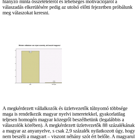
hiányzó minta összetételéről és lehetséges motivációjáról a
válaszadás elkerülésére pedig az utolsó előtti fejezetben próbálunk
meg válaszokat keresni.
A megkérdezett vállalkozók és üzletvezetők túlnyomó többsége
maga is rendelkezik magyar nyelvi ismeretekkel, gyakorlatilag
teljesen homogén magyar közegről beszélhetünk (legalábbis a
válaszolók körében). A megkérdezett üzletvezetők 88 százalékának
a magyar az anyanyelve, s csak 2,9 százalék nyilatkozott úgy, hogy
nem beszéli a magyart – viszont néhány szót ért belőle. A magyarul