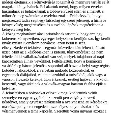
módon értelmezik a kétnyelvűség fogalmát és mennyire tartják saját
magukat kétnyelvűnek. Fel akartuk mérni, hogy milyen érveket
használnak és tudatosítanak a többnyelvűség ellen és a mellett, s
mikor éri meg számukra a nyelvhasználat. Feltételezzük, hogy a
megszerzett tudás segít egy látszólag egyszerű jelenség, a hiányos
kétnyelvűség megértésében és a további lépések megtételében a
kétnyelvűség felé.
A közeg meghatározásánál prioritásnak tartottuk, hogy arra egy
koherens környezetben, egységes helyszínen kerüljön sor. Így került
kiválasztásra Komárom belvárosa, azon belül is száz,
elhelyezkedését tekintve is egymás közvetlen közelében található
üzlet. Mint az a későbbiekben is kiderül, túlnyomórészt, de nem
feltétlenül kisvállalkozásokról van szó, melyek tulajdonosai napi
kapcsolatban állnak vevőikkel. Feltételeztük, hogy a komáromi
vásárlóréteg három jelentős csoportból áll össze: a helyi vagy régiós
kötődésű lakosokból, a városban működő középiskolák és
egyetemek diákjaiból, valamint azokból a turistákból, akik vagy a
városon átvezető kerékpárúton érkeznek, esetleg hajóval, a kikötőn
keresztül, vagy átkelnek a szlovák–magyar határon és útba ejtik a
belvárost.
A felmérésben a boltosokat céloztuk meg: kitöltettünk velük
személyesen egy nagyjából tíz-tizenöt percet igénybe vevő
kérdőívet, amely egyrészt ráfókuszált a nyelvhasználati kérdésekre,
másrészt pedig teret engedett a személyes benyomásoknak és
véleményeknek a téma kapcsán. Szerettük volna ugyanis azokat a