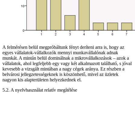
A felmérésen belül megpróbáltunk fényt deríteni arra is, hogy az
egyes vállalatok-vállalkozók mennyi munkavállalónak adnak
munkát. A mintán belül dominálnak a mikrovállalkozások – azok a
vállalatok, ahol legfeljebb egy vagy két alkalmazott található, s jóval
kevesebb a vizsgált mintában a nagy cégek aránya. Ez részben a
belvárosi jellegzetességeknek is köszönhető, mivel az üzletek
nagyon kis alapterületen helyezkednek el.
5.2. A nyelvhasználat relatív megítélése