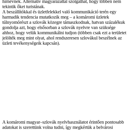
hírnévnek. Alternatív magyarázattal szolgálhat, hogy többen nem
tekintik őket turistának.
A beszállítókkal és üzletfelekkel való kommunikáció terén egy
harmadik tendencia mutatkozik meg – a komáromi üzletek
túlnyomórészt a szlovák közegre támaszkodnak, hatvan százalékuk
gondolja azt, hogy elsősorban a szlovák nyelvre van szüksége
ahhoz, hogy velük kommunikálni tudjon (többen csak ezt a területet
jelölték meg mint olyat, ahol rendszeresen szlovákul beszélnek az
üzleti tevékenységeik kapcsán).
A komáromi magyar–szlovák nyelvhasználatot érintően pontosabb
adatokat is szerettünk volna tudni, így megkértük a belvárosi