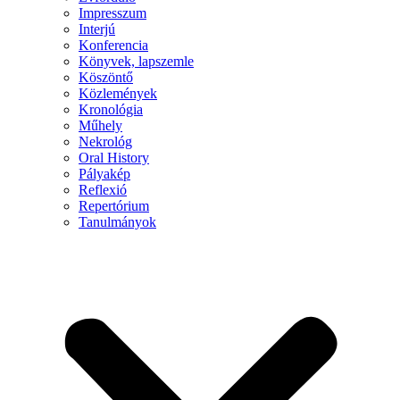
Impresszum
Interjú
Konferencia
Könyvek, lapszemle
Köszöntő
Közlemények
Kronológia
Műhely
Nekrológ
Oral History
Pályakép
Reflexió
Repertórium
Tanulmányok