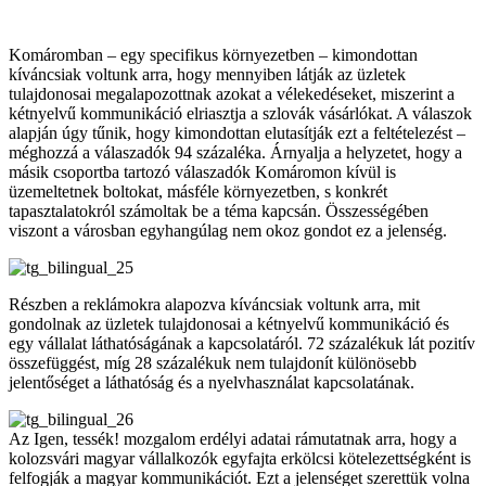
Komáromban – egy specifikus környezetben – kimondottan
kíváncsiak voltunk arra, hogy mennyiben látják az üzletek
tulajdonosai megalapozottnak azokat a vélekedéseket, miszerint a
kétnyelvű kommunikáció elriasztja a szlovák vásárlókat. A válaszok
alapján úgy tűnik, hogy kimondottan elutasítják ezt a feltételezést –
méghozzá a válaszadók 94 százaléka. Árnyalja a helyzetet, hogy a
másik csoportba tartozó válaszadók Komáromon kívül is
üzemeltetnek boltokat, másféle környezetben, s konkrét
tapasztalatokról számoltak be a téma kapcsán. Összességében
viszont a városban egyhangúlag nem okoz gondot ez a jelenség.
Részben a reklámokra alapozva kíváncsiak voltunk arra, mit
gondolnak az üzletek tulajdonosai a kétnyelvű kommunikáció és
egy vállalat láthatóságának a kapcsolatáról. 72 százalékuk lát pozitív
összefüggést, míg 28 százalékuk nem tulajdonít különösebb
jelentőséget a láthatóság és a nyelvhasználat kapcsolatának.
Az Igen, tessék! mozgalom erdélyi adatai rámutatnak arra, hogy a
kolozsvári magyar vállalkozók egyfajta erkölcsi kötelezettségként is
felfogják a magyar kommunikációt. Ezt a jelenséget szerettük volna