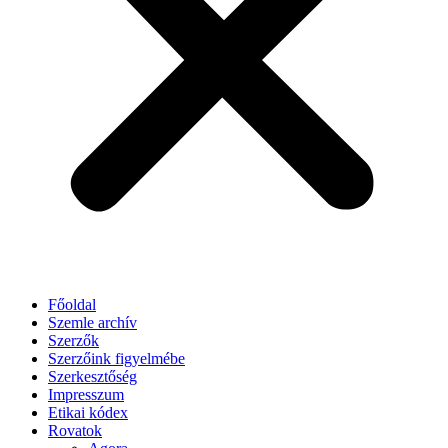
Főoldal
Szemle archív
Szerzők
Szerzőink figyelmébe
Szerkesztőség
Impresszum
Etikai kódex
Rovatok