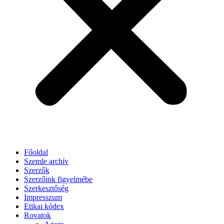
Főoldal
Szemle archív
Szerzők
Szerzőink figyelmébe
Szerkesztőség
Impresszum
Etikai kódex
Rovatok