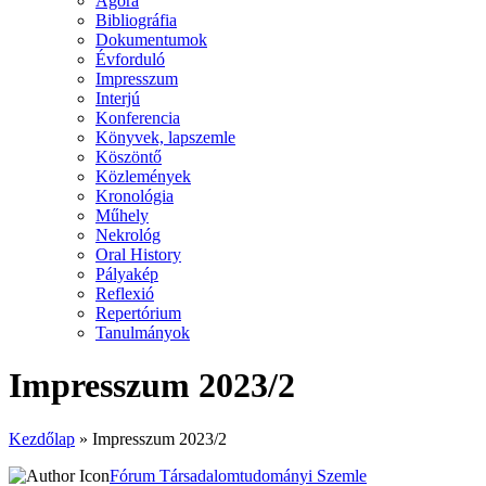
Agora
Bibliográfia
Dokumentumok
Évforduló
Impresszum
Interjú
Konferencia
Könyvek, lapszemle
Köszöntő
Közlemények
Kronológia
Műhely
Nekrológ
Oral History
Pályakép
Reflexió
Repertórium
Tanulmányok
Impresszum 2023/2
Kezdőlap
»
Impresszum 2023/2
Fórum Társadalomtudományi Szemle