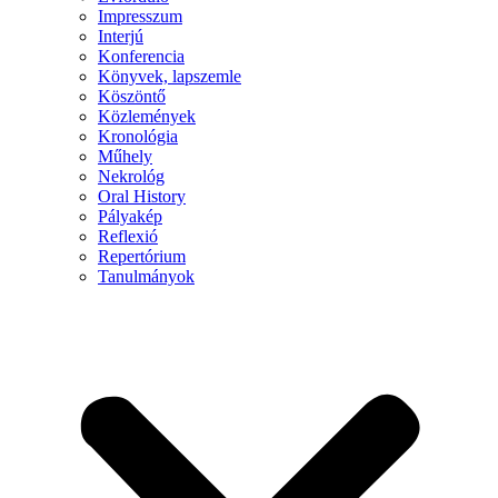
Impresszum
Interjú
Konferencia
Könyvek, lapszemle
Köszöntő
Közlemények
Kronológia
Műhely
Nekrológ
Oral History
Pályakép
Reflexió
Repertórium
Tanulmányok