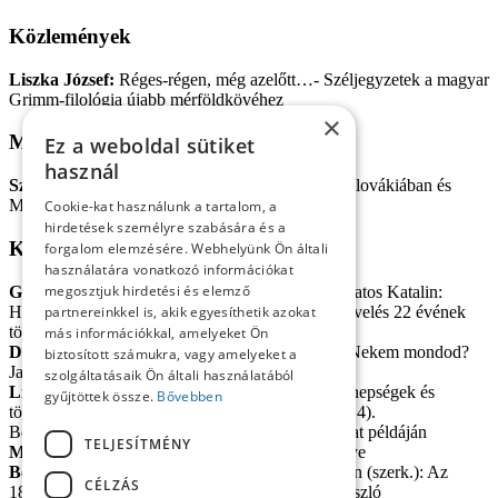
Közlemények
Liszka József:
Réges-régen, még azelőtt…- Széljegyzetek a magyar
Grimm-filológia újabb mérföldkövéhez
×
Műhely
Ez a weboldal sütiket
használ
Szarka László:
Kisebbségkutatási folyóiratok Szlovákiában és
Magyarországon
Cookie-kat használunk a tartalom, a
hirdetések személyre szabására és a
Könyvek
forgalom elemzésére. Webhelyünk Ön általi
használatára vonatkozó információkat
megosztjuk hirdetési és elemző
Gazdag Vilmos:
Beregszászi Anikó–Dudics Lakatos Katalin:
Huszonkettő. A kárpátaljai magyar anyanyelvi nevelés 22 évének
partnereinkkel is, akik egyesíthetik azokat
története
más információkkal, amelyeket Ön
Dančo Jakab Veronika:
Hizsnyai Tóth Ildikó: Nekem mondod?
biztosított számukra, vagy amelyeket a
Jaffás és Kofolás beszélgetései a magyar nyelvről
szolgáltatásaik Ön általi használatából
Liszka József:
Kurhajcová, Alica: Nyilvános ünnepségek és
gyűjtöttek össze.
Bővebben
történelmi emlékezet Magyarországon (1867–1914).
Besztercebánya, Zólyom, Losonc és Rimaszombat példáján
TELJESÍTMÉNY
Magyar Zoltán:
Nógrády Árpád: Sáros vármegye
Bodnár Krisztián:
Kedves Gyula–Pelyach István (szerk.): Az
CÉLZÁS
1848–1849. évi országgyűlés mártírjai. Csány László