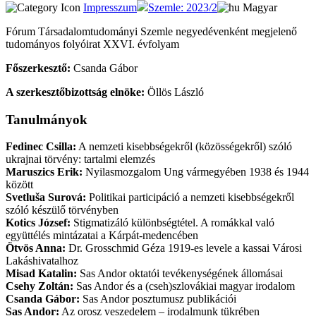
Impresszum
Szemle: 2023/2
Magyar
Fó­rum Tár­sa­da­lom­tu­do­má­nyi Szem­le negyedévenként megjelenő
tu­do­má­nyos fo­lyó­ira­t XXVI. évfolyam
Főszerkesztő:
Csanda Gábor
A szerkesztőbizottság elnöke:
Öllös László
Tanulmányok
Fedinec Csilla:
A nemzeti kisebbségekről (közösségekről) szóló
ukrajnai törvény: tartalmi elemzés
Maruszics Erik:
Nyilasmozgalom Ung vármegyében 1938 és 1944
között
Svetluša Surová:
Politikai participáció a nemzeti kisebbségekről
szóló készülő törvényben
Kotics József:
Stigmatizáló különbségtétel. A romákkal való
együttélés mintázatai a Kárpát-medencében
Ötvös Anna:
Dr. Grosschmid Géza 1919-es levele a kassai Városi
Lakáshivatalhoz
Misad Katalin:
Sas Andor oktatói tevékenységének állomásai
Csehy Zoltán:
Sas Andor és a (cseh)szlovákiai magyar irodalom
Csanda Gábor:
Sas Andor posztumusz publikációi
Sas Andor:
Az orosz veszedelem – irodalmunk tükrében