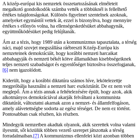
A közép-európai kis nemzetek összetartozásának elméleteit
megalkotó gondolkodók számba vették a többüknél is fellelhető
értékes tulajdonságokat. Különös figyelmet szentelnek azoknak,
amelyeket egymástól vettek át, ezzel is bizonyítva, hogy mennyire
értékes s előnyös volna, ha ellenségeskedésüket abbahagynák,
együttműködésüket pedig felújítanák.
Ám az a tézis, hogy 1989 után a kommunizmus tapasztalata, a térség
náci, majd szovjet megszállása ráébreszti Közép-Európa kis
nemzeteinek demokráciáit, hogy korábbi nemzeti harcaikat
abbahagyják és nemzeti békét kötve államaikban kisebbségeiknek
teljes nemzeti szabadságot és egyenlőséget biztosítva összefogjanak,
[6]
nem igazolódott.
Kiderült, hogy a korábbi diktatúra számos híve, lekötelezettje
megpróbálja használni a nemzeti harc eszköztárát. De ez nem volt
meglepő. Ám a tézis annak a feltételezésére épült, hogy azok, akik
alkotmányos demokráciával akarják felváltani a kommunista
diktatúrát, változtatni akarnak azon a nemzet- és államfelfogáson,
amely alávetettségbe sodorta az egész térséget. De nem ez történt.
Pontosabban csak részben, kis részben.
Mindegyik nemzetben akadtak olyanok, akik szerettek volna valami
ilyesmit, sőt közülük többen vezető szerepet játszottak a térség
forradalmaiban.
[7]
A kommunizmus ellenfelei közt azonban többen