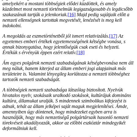
amelyekért a mostani többségiek elődei küzdöttek, és amely
küzdelmet most nemzeti történelmük legigazságosabb és legdicsőbb
szakaszának tartják a jelenkoriak.
[16]
Majd pedig sajátjaik előtt a
nemzeti ellenségnek tartottak megvetését, lenézését is meg kell
indokolni.
A megoldás az eszmetörténetből jól ismert relativizálás.
[17]
Az
egyetemes emberi értékek egyetemességének kétségbe vonása, s
annak bizonygatása, hogy jelentőségük csak eseti és helyzeti.
Értékük s érvényük éppen ezért relatív.
[18]
Ám egyes polgárok nemzeti szabadságának kétségbevonása nem áll
meg náluk, hanem kiterjed az állam emberi jogi alapjainak más
területeire is. Valamint lényegileg korlátozza a nemzeti többséghez
tartozók nemzeti szabadságát.
A többségiek nemzeti szabadsága látszólag biztosított. Nyelvük
hivatalos nyelv, szokásaik uralkodó szokások, kultúrájuk domináns
kultúra, államukat uralják. S mindennek szimbolikus kifejezést is
adnak, tehát az állam jelképei saját maguk megjelenítései. Ámde,
amennyiben úgy döntenek, hogy mindezeket egyben arra is
használják, hogy más nemzetiségű polgártársaik hasonló nemzeti
törekvéseit akadályozzák, akkor az előbbi eszköztár mindegyikét
deformálniuk kell.