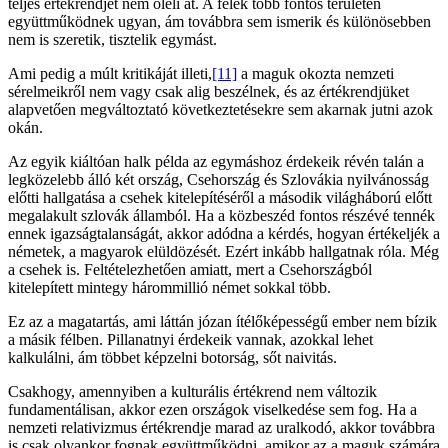
teljes értékrendjét nem öleli át. A felek több fontos területen
együttműködnek ugyan, ám továbbra sem ismerik és különösebben
nem is szeretik, tisztelik egymást.
Ami pedig a múlt kritikáját illeti,
[11]
a maguk okozta nemzeti
sérelmeikről nem vagy csak alig beszélnek, és az értékrendjüket
alapvetően megváltoztató következtetésekre sem akarnak jutni azok
okán.
Az egyik kiáltóan halk példa az egymáshoz érdekeik révén talán a
legközelebb álló két ország, Csehország és Szlovákia nyilvánosság
előtti hallgatása a csehek kitelepítéséről a második világháború előtt
megalakult szlovák államból. Ha a közbeszéd fontos részévé tennék
ennek igazságtalanságát, akkor adódna a kérdés, hogyan értékeljék a
németek, a magyarok elüldözését. Ezért inkább hallgatnak róla. Még
a csehek is. Feltételezhetően amiatt, mert a Csehországból
kitelepített mintegy hárommillió német sokkal több.
Ez az a magatartás, ami láttán józan ítélőképességű ember nem bízik
a másik félben. Pillanatnyi érdekeik vannak, azokkal lehet
kalkulálni, ám többet képzelni botorság, sőt naivitás.
Csakhogy, amennyiben a kulturális értékrend nem változik
fundamentálisan, akkor ezen országok viselkedése sem fog. Ha a
nemzeti relativizmus értékrendje marad az uralkodó, akkor továbbra
is csak olyankor fognak együttműködni, amikor az a maguk számára