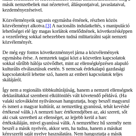
másik nemzetbeliek mai nézeteivel, álláspontjaival, javaslataival,
kezdeményezéseivel.
Közvéleményeik ugyanis egymásba érnének, részben közös
közvéleményt alkotva.
[3]
A nacionális indulatkeltés, s manipuláció
lehetőségei elé így magas korlátok emelődnének, következésképpen
a vezetőréteg sokkal nehezebben tudná militarizálni saját nemzeti
közvéleményét.
De még egy fontos következménnyel járna a közvélemények
egymásba érése. A nemzetek tagjai közt a közvetlen kapcsolatok
sokkal sűrűbb hálója szövődhet, mint az ellenségképzésen alapuló
kulturális elválasztásuk esetén. S nemcsak érdekalapú gazdasági
kapcsolatokról lehetne szó, hanem az emberi kapcsolatok teljes
skálájáról.
Így nem a regionális többkultúrájúság, hanem a nemzeti ellenségnek
deklaráltakkal szembeni elkülönülés vált követendő példává. (Ha
valaki szlovákként nyilvánosan hangoztatja, hogy beszél magyarul
és ismeri a magyar kultúrát, az nemzetileg gyanússá, tehát kevésbé
értékessé válik.) A nemzeti harc értékrendjében az, aki szereti, sőt
aki csak szeretheti az ellenséget, az lejjebb kerül a harc
értékskáláján, mivel gyanússá válik. A nemzetéhez hű személy nem
beszél a másik nyelvén, akkor sem, ha tudna, hanem a másikat
kényszeríti saját nyelve használatára. Nem hangoztatja a másik