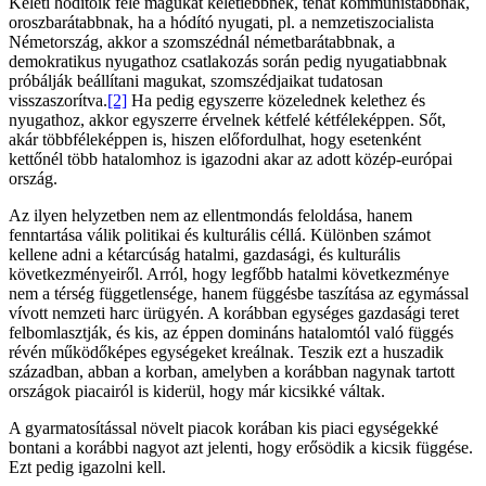
Keleti hódítóik felé magukat keletiebbnek, tehát kommunistábbnak,
oroszbarátabbnak, ha a hódító nyugati, pl. a nemzetiszocialista
Németország, akkor a szomszédnál németbarátabbnak, a
demokratikus nyugathoz csatlakozás során pedig nyugatiabbnak
próbálják beállítani magukat, szomszédjaikat tudatosan
visszaszorítva.
[2]
Ha pedig egyszerre közelednek kelethez és
nyugathoz, akkor egyszerre érvelnek kétfelé kétféleképpen. Sőt,
akár többféleképpen is, hiszen előfordulhat, hogy esetenként
kettőnél több hatalomhoz is igazodni akar az adott közép-európai
ország.
Az ilyen helyzetben nem az ellentmondás feloldása, hanem
fenntartása válik politikai és kulturális céllá. Különben számot
kellene adni a kétarcúság hatalmi, gazdasági, és kulturális
következményeiről. Arról, hogy legfőbb hatalmi következménye
nem a térség függetlensége, hanem függésbe taszítása az egymással
vívott nemzeti harc ürügyén. A korábban egységes gazdasági teret
felbomlasztják, és kis, az éppen domináns hatalomtól való függés
révén működőképes egységeket kreálnak. Teszik ezt a huszadik
században, abban a korban, amelyben a korábban nagynak tartott
országok piacairól is kiderül, hogy már kicsikké váltak.
A gyarmatosítással növelt piacok korában kis piaci egységekké
bontani a korábbi nagyot azt jelenti, hogy erősödik a kicsik függése.
Ezt pedig igazolni kell.