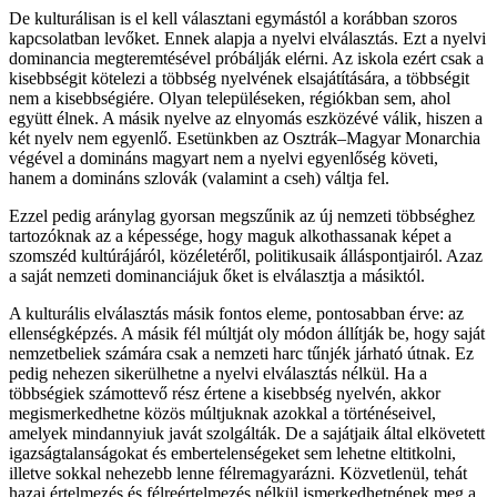
De kulturálisan is el kell választani egymástól a korábban szoros
kapcsolatban levőket. Ennek alapja a nyelvi elválasztás. Ezt a nyelvi
dominancia megteremtésével próbálják elérni. Az iskola ezért csak a
kisebbségit kötelezi a többség nyelvének elsajátítására, a többségit
nem a kisebbségiére. Olyan településeken, régiókban sem, ahol
együtt élnek. A másik nyelve az elnyomás eszközévé válik, hiszen a
két nyelv nem egyenlő. Esetünkben az Osztrák–Magyar Monarchia
végével a domináns magyart nem a nyelvi egyenlőség követi,
hanem a domináns szlovák (valamint a cseh) váltja fel.
Ezzel pedig aránylag gyorsan megszűnik az új nemzeti többséghez
tartozóknak az a képessége, hogy maguk alkothassanak képet a
szomszéd kultúrájáról, közéletéről, politikusaik álláspontjairól. Azaz
a saját nemzeti dominanciájuk őket is elválasztja a másiktól.
A kulturális elválasztás másik fontos eleme, pontosabban érve: az
ellenségképzés. A másik fél múltját oly módon állítják be, hogy saját
nemzetbeliek számára csak a nemzeti harc tűnjék járható útnak. Ez
pedig nehezen sikerülhetne a nyelvi elválasztás nélkül. Ha a
többségiek számottevő rész értene a kisebbség nyelvén, akkor
megismerkedhetne közös múltjuknak azokkal a történéseivel,
amelyek mindannyiuk javát szolgálták. De a sajátjaik által elkövetett
igazságtalanságokat és embertelenségeket sem lehetne eltitkolni,
illetve sokkal nehezebb lenne félremagyarázni. Közvetlenül, tehát
hazai értelmezés és félreértelmezés nélkül ismerkedhetnének meg a