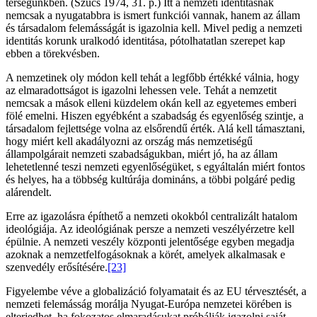
térségünkben. (Szűcs 1974, 31. p.) Itt a nemzeti identitásnak
nemcsak a nyugatabbra is ismert funkciói vannak, hanem az állam
és társadalom felemásságát is igazolnia kell. Mivel pedig a nemzeti
identitás korunk uralkodó identitása, pótolhatatlan szerepet kap
ebben a törekvésben.
A nemzetinek oly módon kell tehát a legfőbb értékké válnia, hogy
az elmaradottságot is igazolni lehessen vele. Tehát a nemzetit
nemcsak a mások elleni küzdelem okán kell az egyetemes emberi
fölé emelni. Hiszen egyébként a szabadság és egyenlőség szintje, a
társadalom fejlettsége volna az elsőrendű érték. Alá kell támasztani,
hogy miért kell akadályozni az ország más nemzetiségű
állampolgárait nemzeti szabadságukban, miért jó, ha az állam
lehetetlenné teszi nemzeti egyenlőségüket, s egyáltalán miért fontos
és helyes, ha a többség kultúrája domináns, a többi polgáré pedig
alárendelt.
Erre az igazolásra építhető a nemzeti okokból centralizált hatalom
ideológiája. Az ideológiának persze a nemzeti veszélyérzetre kell
épülnie. A nemzeti veszély központi jelentősége egyben megadja
azoknak a nemzetfelfogásoknak a körét, amelyek alkalmasak e
szenvedély erősítésére.
[23]
Figyelembe véve a globalizáció folyamatait és az EU térvesztését, a
nemzeti felemásság morálja Nyugat-Európa nemzetei körében is
elterjedhet, ha fokozatos elmaradásukat próbálják igazolni saját