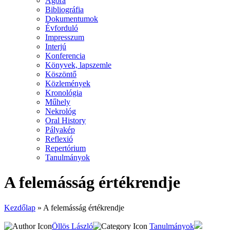
Agora
Bibliográfia
Dokumentumok
Évforduló
Impresszum
Interjú
Konferencia
Könyvek, lapszemle
Köszöntő
Közlemények
Kronológia
Műhely
Nekrológ
Oral History
Pályakép
Reflexió
Repertórium
Tanulmányok
A felemásság értékrendje
Kezdőlap
»
A felemásság értékrendje
Öllös László
Tanulmányok