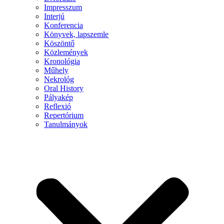
Impresszum
Interjú
Konferencia
Könyvek, lapszemle
Köszöntő
Közlemények
Kronológia
Műhely
Nekrológ
Oral History
Pályakép
Reflexió
Repertórium
Tanulmányok