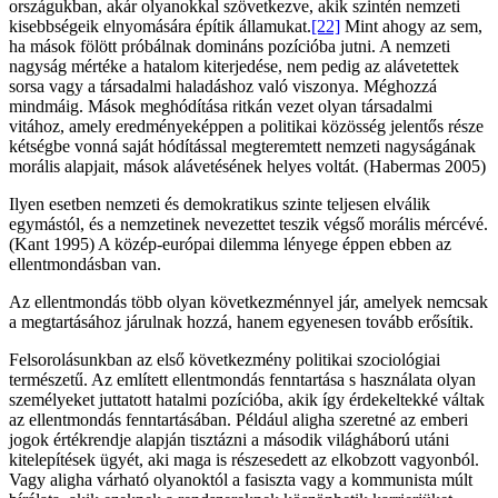
országukban, akár olyanokkal szövetkezve, akik szintén nemzeti
kisebbségeik elnyomására építik államukat.
[22]
Mint ahogy az sem,
ha mások fölött próbálnak domináns pozícióba jutni. A nemzeti
nagyság mértéke a hatalom kiterjedése, nem pedig az alávetettek
sorsa vagy a társadalmi haladáshoz való viszonya. Méghozzá
mindmáig. Mások meghódítása ritkán vezet olyan társadalmi
vitához, amely eredményeképpen a politikai közösség jelentős része
kétségbe vonná saját hódítással megteremtett nemzeti nagyságának
morális alapjait, mások alávetésének helyes voltát. (Habermas 2005)
Ilyen esetben nemzeti és demokratikus szinte teljesen elválik
egymástól, és a nemzetinek nevezettet teszik végső morális mércévé.
(Kant 1995) A közép-európai dilemma lényege éppen ebben az
ellentmondásban van.
Az ellentmondás több olyan következménnyel jár, amelyek nemcsak
a megtartásához járulnak hozzá, hanem egyenesen tovább erősítik.
Felsorolásunkban az első következmény politikai szociológiai
természetű. Az említett ellentmondás fenntartása s használata olyan
személyeket juttatott hatalmi pozícióba, akik így érdekeltekké váltak
az ellentmondás fenntartásában. Például aligha szeretné az emberi
jogok értékrendje alapján tisztázni a második világháború utáni
kitelepítések ügyét, aki maga is részesedett az elkobzott vagyonból.
Vagy aligha várható olyanoktól a fasiszta vagy a kommunista múlt