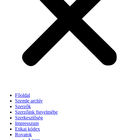
Főoldal
Szemle archív
Szerzők
Szerzőink figyelmébe
Szerkesztőség
Impresszum
Etikai kódex
Rovatok