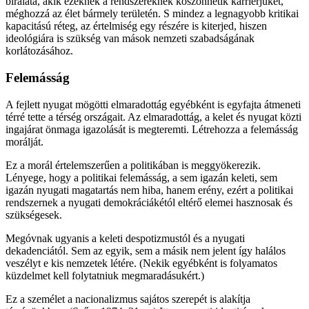
bírálata, akik ezeknek a rendszereknek köszönhetik karrierjüket,
méghozzá az élet bármely területén. S mindez a legnagyobb kritikai
kapacitású réteg, az értelmiség egy részére is kiterjed, hiszen
ideológiára is szükség van mások nemzeti szabadságának
korlátozásához.
Felemásság
A fejlett nyugat mögötti elmaradottág egyébként is egyfajta átmeneti
térré tette a térség országait. Az elmaradottág, a kelet és nyugat közti
ingajárat önmaga igazolását is megteremti. Létrehozza a felemásság
morálját.
Ez a morál értelemszerűen a politikában is meggyökerezik.
Lényege, hogy a politikai felemásság, a sem igazán keleti, sem
igazán nyugati magatartás nem hiba, hanem erény, ezért a politikai
rendszernek a nyugati demokráciákétól eltérő elemei hasznosak és
szükségesek.
Megóvnak ugyanis a keleti despotizmustól és a nyugati
dekadenciától. Sem az egyik, sem a másik nem jelent így halálos
veszélyt e kis nemzetek létére. (Nekik egyébként is folyamatos
küzdelmet kell folytatniuk megmaradásukért.)
Ez a személet a nacionalizmus sajátos szerepét is alakítja