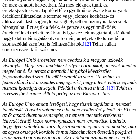
éri meg az adott helyzetben. Ma még elégnek tűnik az
érdekegyeztetésen alapuló efféle együttműködés, de komolyabb
érdekkonfliktusokat is teremtő vagy jelentős kockázat- és
áldozatvállalást is igénylő válsághelyzetben bizonyára kevésnek
bizonyulna. Ezt sejtik a felek, és persze az együttműködés
érdekterületei mellett továbbra is igyekeznek megtartani, kiépíteni a
nagyhatalmi támogatás olyan formáit, amelyek alkalomadtán a
szomszéddal szemben is felhasználhatók.
[12]
Tehát vállalt
sorsközösségükről szó sincs.
Az Európai Unió érdemben nem avatkozik a magyar–szlovák
viszonyba. Maga sem rendelkezik olyan normákkal, amelyek mentén
megtehetné. És persze a normák hiányából következően
jogszabályokkal sem. De efféle szándéka sincs. Ha volna, az
felbolydítaná azt a csendes megegyezést, hogy a felek eltűrik egymás
nemzeti igazságtalanságait. Például a francia mintát.
[13]
Tehát az
is veszélybe kerülne. Általa pedig az mai Európai Unió.
Az Európa Unió emiatt leszögezi, hogy tiszteli tagállamai nemzeti
identitását. A gyakorlatban ez a be nem avatkozást jelenti. Az EU és
az őt alkotó államok semmiféle, a nemzeti identitás értékrendi
lényegét érintő közös normarendszert nem teremtettek. Látható,
hogy ilyen szándékuk sincs. Így azonban megmaradhat mindaz, ami
az egyes országok korábbi és mai küzdelmeiben összeállt polgárai
és nemzetei önazonosságában. Ez az állapot azonban nem a valós