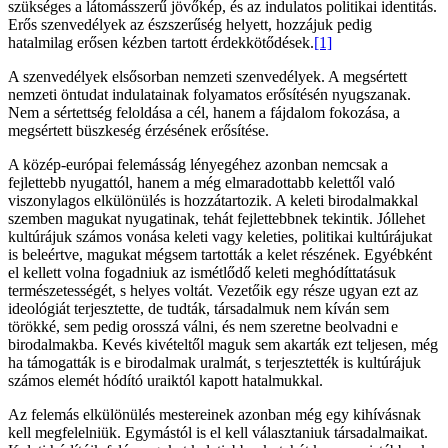
szükséges a látomásszerű jövőkép, és az indulatos politikai identitás.
Erős szenvedélyek az észszerűség helyett, hozzájuk pedig
hatalmilag erősen kézben tartott érdekkötődések.
[1]
A szenvedélyek elsősorban nemzeti szenvedélyek. A megsértett
nemzeti öntudat indulatainak folyamatos erősítésén nyugszanak.
Nem a sértettség feloldása a cél, hanem a fájdalom fokozása, a
megsértett büszkeség érzésének erősítése.
A közép-európai felemásság lényegéhez azonban nemcsak a
fejlettebb nyugattól, hanem a még elmaradottabb kelettől való
viszonylagos elkülönülés is hozzátartozik. A keleti birodalmakkal
szemben magukat nyugatinak, tehát fejlettebbnek tekintik. Jóllehet
kultúrájuk számos vonása keleti vagy keleties, politikai kultúrájukat
is beleértve, magukat mégsem tartották a kelet részének. Egyébként
el kellett volna fogadniuk az ismétlődő keleti meghódíttatásuk
természetességét, s helyes voltát. Vezetőik egy része ugyan ezt az
ideológiát terjesztette, de tudták, társadalmuk nem kíván sem
törökké, sem pedig orosszá válni, és nem szeretne beolvadni e
birodalmakba. Kevés kivételtől maguk sem akarták ezt teljesen, még
ha támogatták is e birodalmak uralmát, s terjesztették is kultúrájuk
számos elemét hódító uraiktól kapott hatalmukkal.
Az felemás elkülönülés mestereinek azonban még egy kihívásnak
kell megfelelniük. Egymástól is el kell választaniuk társadalmaikat.