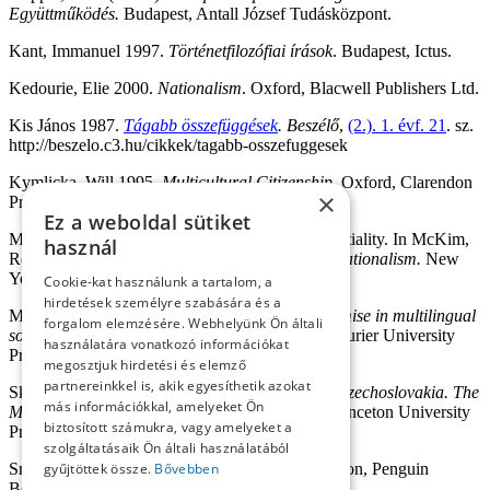
Együttműködés.
Budapest, Antall József Tudásközpont.
Kant, Immanuel 1997.
Történetfilozófiai írások
. Budapest, Ictus.
Kedourie, Elie 2000.
Nationalism
. Oxford, Blacwell Publishers Ltd.
Kis János 1987.
Tágabb összefüggések
.
Beszélő
,
(2.). 1. évf. 21
. sz.
http://beszelo.c3.hu/cikkek/tagabb-osszefuggesek
Kymlicka, Will 1995.
Multicultural Citizenship
. Oxford, Clarendon
×
Press.
Ez a weboldal sütiket
McMahan, Jeff 1997. The Limits of National Partiality. In McKim,
használ
Robert–McMahan, Jeff (eds.):
The Morality of Nationalism.
New
York–Oxford, Oxford University Press.
Cookie-kat használunk a tartalom, a
hirdetések személyre szabására és a
McRae, Kenneth D. 1986.
Conflict and compromise in multilingual
forgalom elemzésére. Webhelyünk Ön általi
societies.
Belgium, Waterloo, Ontario, Wilfrid Laurier University
használatára vonatkozó információkat
Press.
megosztjuk hirdetési és elemző
partnereinkkel is, akik egyesíthetik azokat
Skalnik Leff, Carol. 2016.
National Conflict in Czechoslovakia. The
más információkkal, amelyeket Ön
Making and Remaking of a State, 1918-1987.
Princeton University
biztosított számukra, vagy amelyeket a
Press.
szolgáltatásaik Ön általi használatából
Smith Anthony D. 1991.
National Identity
. London, Penguin
gyűjtöttek össze.
Bővebben
Books.