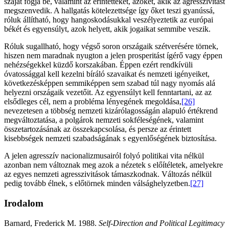
száját fogja be, valamint az érintettekét, azokét, akik az agresszivitást
megszenvedik. A hallgatás kötelezettsége így őket teszi gyanússá,
róluk állítható, hogy hangoskodásukkal veszélyeztetik az európai
békét és egyensúlyt, azok helyett, akik jogaikat semmibe veszik.
Róluk sugallható, hogy végső soron országaik szétverésére törnek,
hiszen nem maradnak nyugton a jelen prosperitást ígérő vagy éppen
nehézségekkel küzdő korszakában. Éppen ezért rendkívüli
óvatossággal kell kezelni bíráló szavaikat és nemzeti igényeiket,
következésképpen semmiképpen sem szabad túl nagy nyomás alá
helyezni országaik vezetőit. Az egyensúlyt kell fenntartani, az az
elsődleges cél, nem a probléma lényegének megoldása,
[26]
nevezetesen a többség nemzeti kizárólagosságán alapuló értékrend
megváltoztatása, a polgárok nemzeti sokféleségének, valamint
összetartozásának az összekapcsolása, és persze az érintett
kisebbségek nemzeti szabadságának s egyenlőségének biztosítása.
A jelen agresszív nacionalizmusairól folyó politikai vita nélkül
azonban nem változnak meg azok a nézetek s előítéletek, amelyekre
az egyes nemzeti agresszivitások támaszkodnak. Változás nélkül
pedig tovább élnek, s előtörnek minden válsághelyzetben.
[27]
Irodalom
Barnard, Frederick M. 1988.
Self-Direction and Political Legitimacy