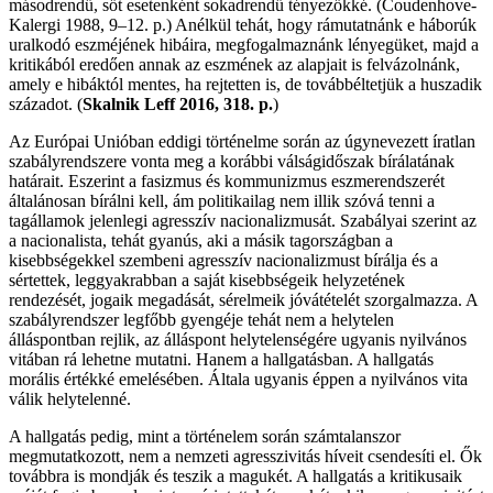
másodrendű, sőt esetenként sokadrendű tényezőkké. (Coudenhove-
Kalergi 1988, 9–12. p.) Anélkül tehát, hogy rámutatnánk e háborúk
uralkodó eszméjének hibáira, megfogalmaznánk lényegüket, majd a
kritikából eredően annak az eszmének az alapjait is felvázolnánk,
amely e hibáktól mentes, ha rejtetten is, de továbbéltetjük a huszadik
századot. (
Skalnik Leff 2016,
318. p.
)
Az Európai Unióban eddigi történelme során az úgynevezett íratlan
szabályrendszere vonta meg a korábbi válságidőszak bírálatának
határait. Eszerint a fasizmus és kommunizmus eszmerendszerét
általánosan bírálni kell, ám politikailag nem illik szóvá tenni a
tagállamok jelenlegi agresszív nacionalizmusát. Szabályai szerint az
a nacionalista, tehát gyanús, aki a másik tagországban a
kisebbségekkel szembeni agresszív nacionalizmust bírálja és a
sértettek, leggyakrabban a saját kisebbségeik helyzetének
rendezését, jogaik megadását, sérelmeik jóvátételét szorgalmazza. A
szabályrendszer legfőbb gyengéje tehát nem a helytelen
álláspontban rejlik, az álláspont helytelenségére ugyanis nyilvános
vitában rá lehetne mutatni. Hanem a hallgatásban. A hallgatás
morális értékké emelésében. Általa ugyanis éppen a nyilvános vita
válik helytelenné.
A hallgatás pedig, mint a történelem során számtalanszor
megmutatkozott, nem a nemzeti agresszivitás híveit csendesíti el. Ők
továbbra is mondják és teszik a magukét. A hallgatás a kritikusaik