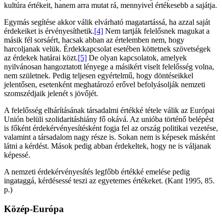
kultúra értékeit, hanem arra mutat rá, mennyivel értékesebb a sajátja.
Egymás segítése akkor válik elvárható magatartássá, ha azzal saját
érdekeiket is érvényesíthetik.
[4]
Nem tartják felelősnek magukat a
másik fél sorsáért, hacsak abban az értelemben nem, hogy
harcoljanak velük. Érdekkapcsolat esetében köttetnek szövetségek
az érdekek határai közt.
[5]
De olyan kapcsolatok, amelyek
nyilvánosan hangoztatott lényege a másikért viselt felelősség volna,
nem születnek. Pedig teljesen egyértelmű, hogy döntéseikkel
jelentősen, esetenként meghatározó erővel befolyásolják nemzeti
szomszédjaik jelenét s jövőjét.
A felelősség elhárításának társadalmi értékké tétele válik az Európai
Unión belüli szolidaritáshiány fő okává. Az unióba történő belépést
is főként érdekérvényesítésként fogja fel az ország politikai vezetése,
valamint a társadalom nagy része is. Sokan nem is képesek másként
látni a kérdést. Mások pedig abban érdekeltek, hogy ne is váljanak
képessé.
A nemzeti érdekérvényesítés legfőbb értékké emelése pedig
ingataggá, kérdésessé teszi az egyetemes értékeket. (Kant 1995, 85.
p.)
Közép-Európa