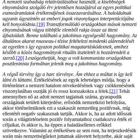
A nemzeti szabadság relativizálásához használt, a kisebbségek
elnyomására szolgáló érv jelentősen hozzájárul az egyes politikai
eszmeáramlatok értékrendjének összezavarásához. A baloldalnak
ugyanis úgyszintén az emberi jogok viszonylagos interpretációjába
kell bonyolódnia.
[19]
Transzformálódó országokban mások nemzeti
elnyomásának vágya többféle elemből rakja össze az itteni
újbaloldalt. Benne található a jakobinus egységesítő hagyomány. Az
általános akarat rousseau-i tézise feltételezi mindenki alárendelését
az egyetlen s így egyazon politikai magatartáskódexnek, amihez
később a közös hagyományok rituális tiszteletét is hozzárendeli a
szerző.
[20]
Leszögezhetjük, hogy a volt kommunista országokban
posztleninista formában jelenik meg a jakobinus hagyomány.
A végső törvény így a harc törvénye. Ám ehhez a múltat is így kell
látni és láttatni.
Értékelésének az egyik lehetséges módja, hogy a
történelmet a nemzeti hatalom növekedésének vagy csökkenésének
viszonylatában osztják jó és rossz korszakokra a felek.
[21]
Tehát
amennyiben nő az adott nemzet tagjainak száma, gyarapodik
országának területi kiterjedése, erősödik nemzetközi befolyása,
akkor történelmüknek ezt a szakaszát nemzetileg pozitívnak, míg
ellentétét negatív szakasznak tartják. Akkor is, ha az adott időszak
során a világtörténelem pozitív folyamataihoz csatlakozva érték el
céljaikat, és akkor is, ha éppen a haladásellenes erőkkel
szövetkezve. Valamint az értékelésen az sem ront, ha terjeszkedésük
során más nemzetiségűeket juttatnak alávetett helyzetbe, akár saját