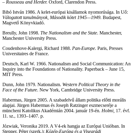
– Rousseau and Herder.
Oxford, Clarendon Press.
Bibó István 1986. A kelet-európai kisállamok nyomorúsága. In Uő:
Válogatott tanulmányok, Második kötet 1945—1949.
Budapest,
Magvető Könyvkiadó.
Breully, John 1998.
The Nationalism and the State
. Manchester,
Manchester University Press.
Coudenhove-Kalergi, Richard 1988.
Pan-Europe
. Paris, Presses
Universitaires de France.
Deutsch, Karl W. 1966. Nationalism and Social Communication: An
Inquiry into the Foundations of Nationality. Paperback – June 15,
MIT Press.
Dunn, John 1979. Nationalism.
Western Political Theory in the
Face of the Future
. New York, Cambridge University Press.
Habermas, Jürgen 2005. A szabadelvű állam politika előtti morális
alapjai. Jürgen Habermas és Joseph Ratzinger eszmecseréje a
müncheni Katolikus Akadémián 2004. január 19-én.
Holmi,
17. évf.
11. sz., 1393–1407. p.
Józwiak, Veronika 2019. A V4-ek hangja az Európai Unióban. In
Stepper, Péter (szerk.):
Közép-Európa és a Visegrádi