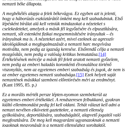
nemzeti béke állapota.
A megbékélés alapja a felek békevágya. Ez egyben azt is jelenti,
hogy a háborúzás eszköztárától önként meg kell szabadulniuk. Első
lépésként bírálat alá kell vetniük mindazokat a nézeteket s
cselekedeteket, amelyek a másik fél legyőzésére és elpusztítására,
nemzeti, sőt estenként fizikai megsemmisítésére irányultak – és
irányulnak ma is. A nézeteket azért, mivel ezeknek az agresszív
ideológiáknak a megfogalmazását a nemzeti harc megvívása
motiválta, nem pedig az igazság keresése. Elsőrendű célja a nemzeti
mozgósítás, nem pedig a valóság kritikus bemutatása.
[14]
Értékelésének mércéje a másik fél felett aratott nemzeti győzelem,
nem pedig az emberi haladás koronkénti élvonalához történő
viszonyítás, nem az egyetemes emberi szabadság és jogok, de nem is
az ember egyetemes nemzeti szabadsága.
[15]
Ezek helyett saját
nemzetének másikkal szembeni előretörésén méri az eredményt.
(
Kant 1995, 85. p.
)
Ez a morális mérték persze lépten-nyomon szembekerül az
egyetemes emberi értékekkel. A rendszeresen felbukkanó, gyakran
kiáltó ellentmondást pedig fel kell oldani. Tehát választ kell adni a
nemzet nevében elkövetett gaztettekre, a nemzeti ellenség
gyilkolására, deportálására, szabadságától, alapvető jogaitól való
megfosztására. De meg kell magyarázni ugyanazoknak a nemzeti
jogoknak megvonását is a nemzeti ellenséghez soroltaktól,