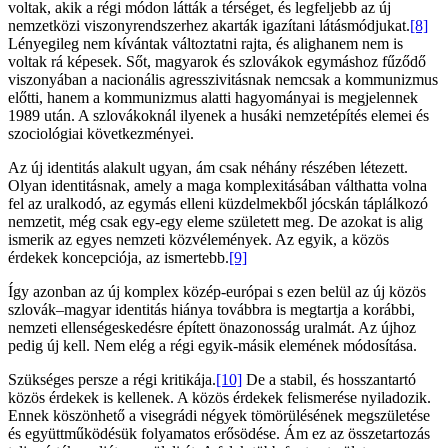
voltak, akik a régi módon látták a térséget, és legfeljebb az új
nemzetközi viszonyrendszerhez akarták igazítani látásmódjukat.
[8]
Lényegileg nem kívántak változtatni rajta, és alighanem nem is
voltak rá képesek. Sőt, magyarok és szlovákok egymáshoz fűződő
viszonyában a nacionális agresszivitásnak nemcsak a kommunizmus
előtti, hanem a kommunizmus alatti hagyományai is megjelennek
1989 után. A szlovákoknál ilyenek a husáki nemzetépítés elemei és
szociológiai következményei.
Az új identitás alakult ugyan, ám csak néhány részében létezett.
Olyan identitásnak, amely a maga komplexitásában válthatta volna
fel az uralkodó, az egymás elleni küzdelmekből jócskán táplálkozó
nemzetit, még csak egy-egy eleme született meg. De azokat is alig
ismerik az egyes nemzeti közvélemények. Az egyik, a közös
érdekek koncepciója, az ismertebb.
[9]
Így azonban az új komplex közép-európai s ezen belül az új közös
szlovák–magyar identitás hiánya továbbra is megtartja a korábbi,
nemzeti ellenségeskedésre épített önazonosság uralmát. Az újhoz
pedig új kell. Nem elég a régi egyik-másik elemének módosítása.
Szükséges persze a régi kritikája.
[10]
De a stabil, és hosszantartó
közös érdekek is kellenek. A közös érdekek felismerése nyiladozik.
Ennek köszönhető a visegrádi négyek tömörülésének megszületése
és együttműködésük folyamatos erősödése. Ám ez az összetartozás