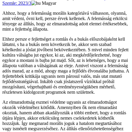
Szemle: 2023/3
Magyar
Ahhoz, hogy a felemásság morális kategóriává válhasson, olyanná,
amit védeni, óvni kell, persze érvek kellenek. A felemásság erkölcsi
lényege az állítás, hogy az elmaradottság adott elemei értékesebbek,
mint a fejlettség állapota.
Ehhez persze e fejlettséget a romlás és a bukás előszobájaként kell
láttatni, s ha a bukás nem következik be, akkor sem szabad
kételkedni a jóslat jövőbeni bekövetkeztében. S mivel minden fejlett
kultúra válságba jut egykor, ki az, aki megkérdőjelezhetné, hogy
egykor a mostani is bajba jut majd. Sőt, az is lehetséges, hogy a mai
állapota valóban a válságának az eleje. Amivel viszont a felemásság
adós marad, az a mód, ahogy maga a fejlődés élvonalába juthatna. A
fejlettebbek kritikája ugyanis nem párosul valós, más utat mutató
fejlődésstratégiával. Inkább csak jóslatszerű víziókkal próbál
mozgósítani, végrehajtható és eredményességükben mérhető,
részletesen kidolgozott programok nem születnek.
Az elmaradottság eszmei védelme ugyanis az elmaradottságot
okozók védelméhez kötődik. Amennyiben ők nem elmaradást
okoztak, hanem abban akadályozták a többi embert, hogy a romlás
útjára lépjen, akkor erkölcsileg nemes cselekedetek köthetők
hozzájuk. Így megmarad morális joguk a hatalom megtartásához
vagy ismételt megszerzéséhez. Az állítás ellenőrizhetetlenségéhez