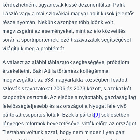
kérdezhetnénk ugyancsak kissé dezorientáltan Palik
László vagy a mai szlovákiai magyar politikusok jelentős
része nyomán. Nekünk azonban több időnk volt
megvizsgálni az eseményeket, mint az élő közvetítés
során a sportriporternek, ezért szavazatok segítségével
világítjuk meg a problémát.
A választ az alábbi táblázatok segítéségével próbálom
érzékeltetni. Baki Attila történész kollégámmal
megvizsgáltuk az 538 magyarlakta községben leadott
szlovák szavazatokat 2006 és 2023 között, s azokat két
csoportba osztottuk. Az elsőbe a nyitottabb, gazdaságilag
felelősségteljesebb és az országot a Nyugat felé vivő
pártokat csoportosítottuk. Ezek a pártok
[9]
sok esetben
lényeges reformok bevezetésével vitték előre az országot.
Tisztában voltunk azzal, hogy nem minden ilyen párt