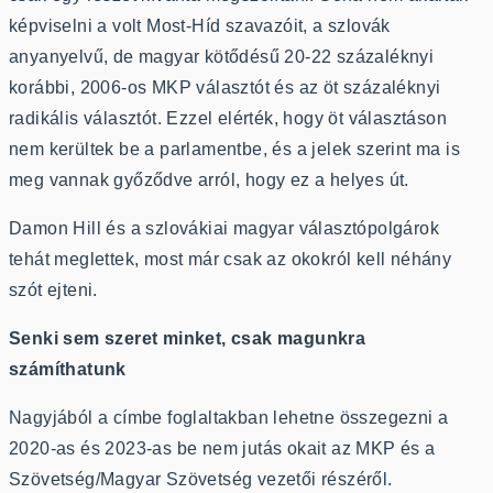
képviselni a volt Most-Híd szavazóit, a szlovák
anyanyelvű, de magyar kötődésű 20-22 százaléknyi
korábbi, 2006-os MKP választót és az öt százaléknyi
radikális választót. Ezzel elérték, hogy öt választáson
nem kerültek be a parlamentbe, és a jelek szerint ma is
meg vannak győződve arról, hogy ez a helyes út.
Damon Hill és a szlovákiai magyar választópolgárok
tehát meglettek, most már csak az okokról kell néhány
szót ejteni.
Senki sem szeret minket, csak magunkra
számíthatunk
Nagyjából a címbe foglaltakban lehetne összegezni a
2020-as és 2023-as be nem jutás okait az MKP és a
Szövetség/Magyar Szövetség vezetői részéről.