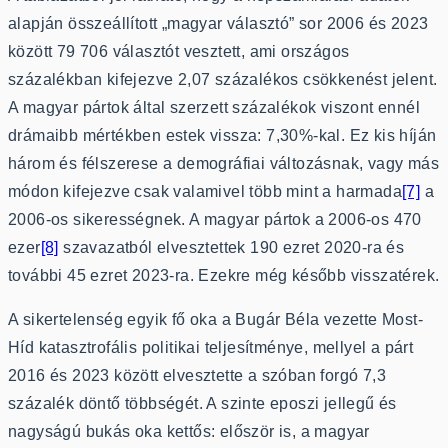
alapján összeállított „magyar választó” sor 2006 és 2023
között 79 706 választót vesztett, ami országos
százalékban kifejezve 2,07 százalékos csökkenést jelent.
A magyar pártok által szerzett százalékok viszont ennél
drámaibb mértékben estek vissza: 7,30%-kal. Ez kis híján
három és félszerese a demográfiai változásnak, vagy más
módon kifejezve csak valamivel több mint a harmada
[7]
a
2006-os sikerességnek. A magyar pártok a 2006-os 470
ezer
[8]
szavazatból elvesztettek 190 ezret 2020-ra és
további 45 ezret 2023-ra. Ezekre még később visszatérek.
A sikertelenség egyik fő oka a Bugár Béla vezette Most-
Híd katasztrofális politikai teljesítménye, mellyel a párt
2016 és 2023 között elvesztette a szóban forgó 7,3
százalék döntő többségét. A szinte eposzi jellegű és
nagyságú bukás oka kettős: először is, a magyar