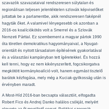
szavazók szavazataival rendszeresen súlytalan és
regionálisan teljesen jelentéktelen szlovák képviselőket
juttattak be a parlamentbe, akik rendszeresen faképnél
hagyták őket. A valamivel lényegesebb ok azonban a
2016-os koalíciókötés volt a Smerrel és a Szlovák
Nemzeti Párttal. Ez szembement a magyar pártok 1990
óta töretlen demokratikus hagyományaival, a Nyugat-
orientált és nyitott társadalom építésének gyakorlatával
és a választási kampányban tett ígéretekkel. És hozzá
kell tenni, hogy ez nem kikényszerített, fogcsikorgatva
megkötött kormánykoalíció volt, hanem egymást tisztelő
barátok kézfogása, mely még a Kuciak-gyilkosság után is
érvényben maradt.
A Most-Híd 2016-ban becsapta választóit, elfogadta
Robert Fico és Andrej Danko halálos csókját, melyért
elnyerte az őt megillető sorsot. Politikai szerepük