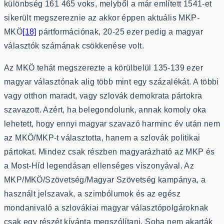
különbség 161 465 voks, melyből a már említett 1541-et
sikerült megszereznie az akkor éppen aktuális MKP-
MKÖ
[18]
pártformációnak, 20-25 ezer pedig a magyar
választók számának csökkenése volt.
Az MKÖ tehát megszerezte a körülbelül 135-139 ezer
magyar választónak alig több mint egy százalékát. A többi
vagy otthon maradt, vagy szlovák demokrata pártokra
szavazott. Azért, ha belegondolunk, annak komoly oka
lehetett, hogy ennyi magyar szavazó harminc év után nem
az MKÖ/MKP-t választotta, hanem a szlovák politikai
pártokat. Mindez csak részben magyarázható az MKP és
a Most-Híd legendásan ellenséges viszonyával. Az
MKP/MKÖ/Szövetség/Magyar Szövetség kampánya, a
használt jelszavak, a szimbólumok és az egész
mondanivaló a szlovákiai magyar választópolgároknak
csak egy részét kívánta megszólítani. Soha nem akarták