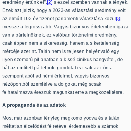
eredmény értünk el”,
[2]
s ezzel szemben vannak a tények.
Ezek azt jelzik, hogy a 2023-as választási eredmény volt
az elmúlt 103 év tizenöt parlamenti választása közül
[3]
messze a legrosszabb. Vagyis bizonyos értelemben igaza
van a pártelnöknek, ez valóban történelmi eredmény,
csak éppen nem a sikeresség, hanem a sikertelenség
mércéje szerint. Talán nem is teljesen helyénvaló egy
ilyen szomorú pillanatban a kissé cinikus hangvétel, de
hát az említett pártelnöki gondolat is csak az irónia
szempontjából ad némi értelmet, vagyis bizonyos
nézőpontból szemlélve a dolgokat mégiscsak
felhatalmazva érezzük magunkat erre a megközelítésre.
A propaganda és az adatok
Most már azonban tényleg megkomolyodva és a talán
méltatlan élcelődést félretéve, érdemesebb a számok