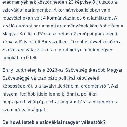
eredményeknek köszönhetően 20 képviselőt juttatott a
szlovákiai parlamentbe. A kormánykoalícióban való
részvétel okán volt 4 kormánytagja és 6 államtitkára. A
kiváló európai parlamenti eredményének köszönhetően a
Magyar Koalíció Pártja színeiben 2 európai parlamenti
képviselő is ott ült Brüsszelben. Tizenhét évvel később a
Szövetség választás utáni eredménye minden egyes
rubrikában 0 lett.
Ennyi talán elég is a 2023-as Szövetség (később Magyar
Szövetséggé változó párt) politikai képviseleti
képességeiről, s a tavalyi „történelmi eredményről”. Azt
hiszem, legfőbb ideje lenne kijönni a politikai
propagandavilág ópiumbarlangjából és szembenézni a
szomorú valósággal.
De hová lettek a szlovákiai magyar választók?