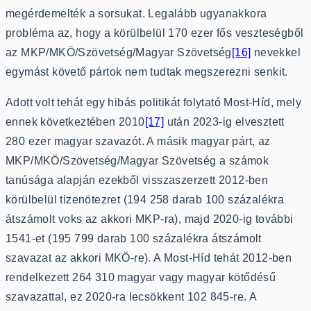
megérdemelték a sorsukat. Legalább ugyanakkora
probléma az, hogy a körülbelül 170 ezer fős veszteségből
az MKP/MKÖ/Szövetség/Magyar Szövetség
[16]
nevekkel
egymást követő pártok nem tudtak megszerezni senkit.
Adott volt tehát egy hibás politikát folytató Most-Híd, mely
ennek következtében 2010
[17]
után 2023-ig elvesztett
280 ezer magyar szavazót. A másik magyar párt, az
MKP/MKÖ/Szövetség/Magyar Szövetség a számok
tanúsága alapján ezekből visszaszerzett 2012-ben
körülbelül tizenötezret (194 258 darab 100 százalékra
átszámolt voks az akkori MKP-ra), majd 2020-ig további
1541-et (195 799 darab 100 százalékra átszámolt
szavazat az akkori MKÖ-re). A Most-Híd tehát 2012-ben
rendelkezett 264 310 magyar vagy magyar kötődésű
szavazattal, ez 2020-ra lecsökkent 102 845-re. A