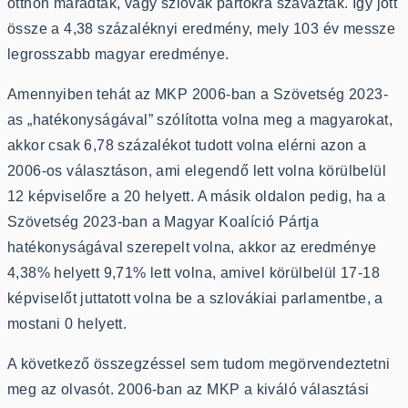
otthon maradtak, vagy szlovák pártokra szavaztak. Így jött
össze a 4,38 százaléknyi eredmény, mely 103 év messze
legrosszabb magyar eredménye.
Amennyiben tehát az MKP 2006-ban a Szövetség 2023-
as „hatékonyságával” szólította volna meg a magyarokat,
akkor csak 6,78 százalékot tudott volna elérni azon a
2006-os választáson, ami elegendő lett volna körülbelül
12 képviselőre a 20 helyett. A másik oldalon pedig, ha a
Szövetség 2023-ban a Magyar Koalíció Pártja
hatékonyságával szerepelt volna, akkor az eredménye
4,38% helyett 9,71% lett volna, amivel körülbelül 17-18
képviselőt juttatott volna be a szlovákiai parlamentbe, a
mostani 0 helyett.
A következő összegzéssel sem tudom megörvendeztetni
meg az olvasót. 2006-ban az MKP a kiváló választási