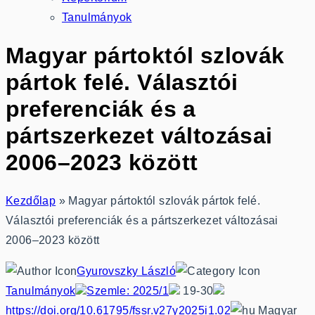
Tanulmányok
Magyar pártoktól szlovák
pártok felé. Választói
preferenciák és a
pártszerkezet változásai
2006–2023 között
Kezdőlap
»
Magyar pártoktól szlovák pártok felé.
Választói preferenciák és a pártszerkezet változásai
2006–2023 között
Gyurovszky László
Tanulmányok
Szemle: 2025/1
19-30
https://doi.org/10.61795/fssr.v27y2025i1.02
Magyar