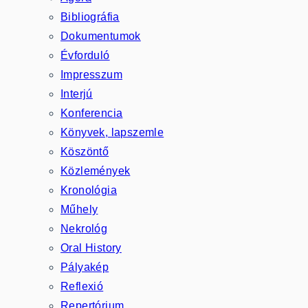
Bibliográfia
Dokumentumok
Évforduló
Impresszum
Interjú
Konferencia
Könyvek, lapszemle
Köszöntő
Közlemények
Kronológia
Műhely
Nekrológ
Oral History
Pályakép
Reflexió
Repertórium