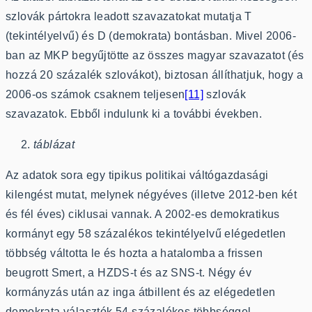
szlovák pártokra leadott szavazatokat mutatja T
(tekintélyelvű) és D (demokrata) bontásban. Mivel 2006-
ban az MKP begyűjtötte az összes magyar szavazatot (és
hozzá 20 százalék szlovákot), biztosan állíthatjuk, hogy a
2006-os számok csaknem teljesen
[11]
szlovák
szavazatok. Ebből indulunk ki a további években.
táblázat
Az adatok sora egy tipikus politikai váltógazdasági
kilengést mutat, melynek négyéves (illetve 2012-ben két
és fél éves) ciklusai vannak. A 2002-es demokratikus
kormányt egy 58 százalékos tekintélyelvű elégedetlen
többség váltotta le és hozta a hatalomba a frissen
beugrott Smert, a HZDS-t és az SNS-t. Négy év
kormányzás után az inga átbillent és az elégedetlen
demokrata választók 54 százalékos többséggel