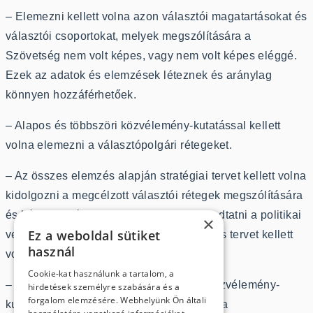
– Elemezni kellett volna azon választói magatartásokat és
választói csoportokat, melyek megszólítására a
Szövetség nem volt képes, vagy nem volt képes eléggé.
Ezek az adatok és elemzések léteznek és aránylag
könnyen hozzáférhetőek.
– Alapos és többszöri közvélemény-kutatással kellett
volna elemezni a választópolgári rétegeket.
– Az összes elemzés alapján stratégiai tervet kellett volna
kidolgozni a megcélzott választói rétegek megszólítására
és képviseletére. Ezt el kellett volna fogadtatni a politikai
×
Ez a weboldal sütiket
vezetésben és cselekvési, kommunikációs tervet kellett
használ
volna készíteni.
Cookie-kat használunk a tartalom, a
– Rendszeres, saját vagy megvásárolt közvélemény-
hirdetések személyre szabására és a
forgalom elemzésére. Webhelyünk Ön általi
kutatásokkal kellene ellenőrizni a stratégia