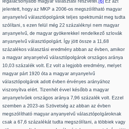
legalacsonyabb magyar választási részvétel.
[6]
Ez azt
jelentett, hogy az MKP a 2006-os megszólítható magyar
anyanyelvű választópolgárok teljes spektrumát meg tudta
szólítani, s ezen felül még 22 százaléknyi nem magyar
anyanyelvű, de magyar gyökerekkel rendelkező szlovák
anyanyelvű választópolgárt. Így jött össze a 11,68
százalékos választási eredmény abban az évben, amikor
a magyar anyanyelvű választópolgárok országos aránya
10,03 százalék volt. Ez volt a legjobb eredmény, melyet
magyar párt 1920 óta a magyar anyanyelvű
választópolgárok adott évben érvényes arányához
viszonyítva elért. Tizenhét évvel később a magyar
anyanyelvűek országos aránya 7,96 százalék volt. Ezzel
szemben a 2023-as Szövetség az abban az évben
megszólítható magyar anyanyelvű választópolgároknak
csak a 67,6 százalékát tudta megszólítani, a többiek vagy