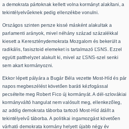
a demokrata pártoknak kellett volna kormányt alakítani, a
tekintélyelvűeknek pedig ellenzékbe vonulni.
Országos szinten persze kissé másként alakultak a
parlamenti arányok, mivel néhány század százalékkal
kiesett a Kereszténydemokrata Mozgalom és bekerült a
radikális, fasisztoid elemeket is tartalmazó ĽSNS. Ezzel
együtt patthelyzet alakult ki, mivel az ĽSNS-szel senki
sem akart kormányozni.
Ekkor lépett pályára a Bugár Béla vezette Most-Híd és pár
napos megbeszélést követően baráti kézfogással
pecsételte meg Robert Fico új kormányát. A dél-szlovákiai
kormányváltó hangulat nem valósult meg, ellenkezőleg,
az addig demokrata táborba tartozó Most-Híd átállt a
tekintélyelvű táborba. A politikai ingamozgást követően
várható demokrata kormány helyett újabb négy év