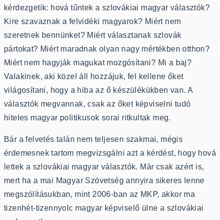
kérdezgetik: hová tűntek a szlovákiai magyar választók?
Kire szavaznak a felvidéki magyarok? Miért nem
szeretnek bennünket? Miért választanak szlovák
pártokat? Miért maradnak olyan nagy mértékben otthon?
Miért nem hagyják magukat mozgósítani? Mi a baj?
Valakinek, aki közel áll hozzájuk, fel kellene őket
világosítani, hogy a hiba az ő készülékükben van. A
választók megvannak, csak az őket képviselni tudó
hiteles magyar politikusok sorai ritkultak meg.
Bár a felvetés talán nem teljesen szakmai, mégis
érdemesnek tartom megvizsgálni azt a kérdést, hogy hová
lettek a szlovákiai magyar választók. Már csak azért is,
mert ha a mai Magyar Szövetség annyira sikeres lenne
megszólításukban, mint 2006-ban az MKP, akkor ma
tizenhét-tizennyolc magyar képviselő ülne a szlovákiai