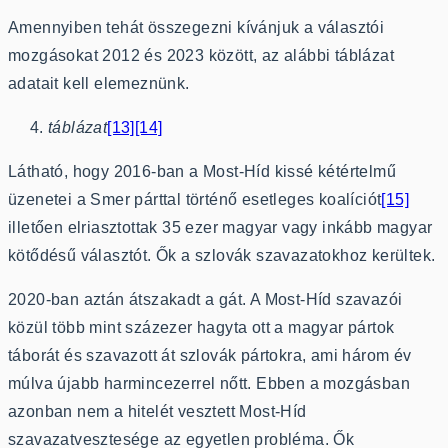
Amennyiben tehát összegezni kívánjuk a választói
mozgásokat 2012 és 2023 között, az alábbi táblázat
adatait kell elemeznünk.
táblázat
[13]
[14]
Látható, hogy 2016-ban a Most-Híd kissé kétértelmű
üzenetei a Smer párttal történő esetleges koalíciót
[15]
illetően elriasztottak 35 ezer magyar vagy inkább magyar
kötődésű választót. Ők a szlovák szavazatokhoz kerültek.
2020-ban aztán átszakadt a gát. A Most-Híd szavazói
közül több mint százezer hagyta ott a magyar pártok
táborát és szavazott át szlovák pártokra, ami három év
múlva újabb harmincezerrel nőtt. Ebben a mozgásban
azonban nem a hitelét vesztett Most-Híd
szavazatvesztesége az egyetlen probléma. Ők