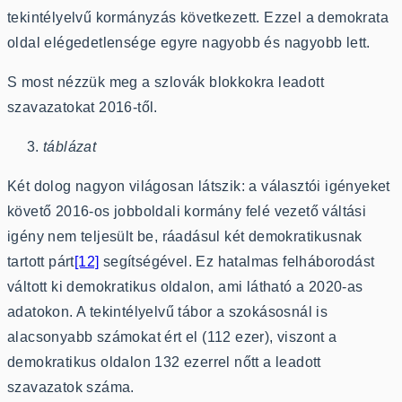
tekintélyelvű kormányzás következett. Ezzel a demokrata
oldal elégedetlensége egyre nagyobb és nagyobb lett.
S most nézzük meg a szlovák blokkokra leadott
szavazatokat 2016-től.
táblázat
Két dolog nagyon világosan látszik: a választói igényeket
követő 2016-os jobboldali kormány felé vezető váltási
igény nem teljesült be, ráadásul két demokratikusnak
tartott párt
[12]
segítségével. Ez hatalmas felháborodást
váltott ki demokratikus oldalon, ami látható a 2020-as
adatokon. A tekintélyelvű tábor a szokásosnál is
alacsonyabb számokat ért el (112 ezer), viszont a
demokratikus oldalon 132 ezerrel nőtt a leadott
szavazatok száma.