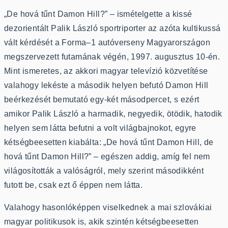
„De hová tűnt Damon Hill?” – ismételgette a kissé
dezorientált Palik László sportriporter az azóta kultikussá
vált kérdését a Forma–1 autóverseny Magyarországon
megszervezett futamának végén, 1997. augusztus 10-én.
Mint ismeretes, az akkori magyar televízió közvetítése
valahogy lekéste a második helyen befutó Damon Hill
beérkezését bemutató egy-két másodpercet, s ezért
amikor Palik László a harmadik, negyedik, ötödik, hatodik
helyen sem látta befutni a volt világbajnokot, egyre
kétségbeesetten kiabálta: „De hová tűnt Damon Hill, de
hová tűnt Damon Hill?” – egészen addig, amíg fel nem
világosították a valóságról, mely szerint másodikként
futott be, csak ezt ő éppen nem látta.
Valahogy hasonlóképpen viselkednek a mai szlovákiai
magyar politikusok is, akik szintén kétségbeesetten