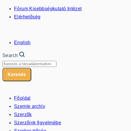
Fórum Kisebbségkutató Intézet
Elérhetőség
English
Search
Keresés
Főoldal
Szemle archív
Szerzők
Szerzőink figyelmébe
Szerkesztőség