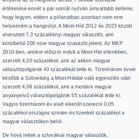
értékelése ennél a pár sornál nyilván árnyaltabb kellene,
hogy legyen, ebben a pillanatban azonban nem erre
helyezném a hangsúlyt. A Most-Híd 2012 és 2023 között
elvesztett 7,3 százaléknyi magyar választót, ami
körülbelül 200 ezer magyar szavazót jelent. Az MKP
2010-ben, amikor először indult a Most-Híd ellenében,
szerzett 4,33 százalékot, ami az akkori magyar
választópolgárok 43 százalékát tette ki. Tizenhárom évvel
később a Szövetség a Most-Híddal való egyesülés után
szerzett 4,38 százalékot, ami a mostani magyar
anyanyelvű választópolgárok 55 százalékát tette ki.
Vagyis tizenhárom év alatt sikerült szerezni 0,05
százalékot országos szinten és tizenkét százalékot a
magyar választókon belül.
De hová lettek a szlovákiai magyar választók,