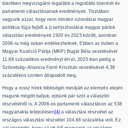
tükrében megvizsgálni legalább a legutóbbi tizenhét év
parlamenti választásainak eredményeit. Tisztában
vagyunk azzal, hogy nem minden szlovákiai magyar
politikus fújja fejből a (cseh)szlovákiai magyar pártok
választási eredményeit 1920 és 2023 között, azonban
2006-ra még sokan emlékezhetnek. Ebben az évben a
Magyar Koalíció Pártja (MKP) Bugár Béla vezetésével
11,68 százalékos eredményt ért el, 2023-ban pedig a
Szövetség–Aliancia Forró Krisztián vezetésével 4,38
százalékos szinten állapodott meg.
Hogy a rossz hírek többségét mindjárt az elemzés elején
magunk mögött tudjuk, ejtsünk pár szót a választói
részvételről is. A 2006-os parlamenti választáson az 538
magyarlakta településen
[4]
a választási részvétel az
országos választási részvétel 104,68 százaléka volt. Ez
azt jelentette, hogy az ott élő magyarok az országos