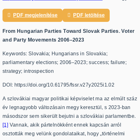
PDF megjelenítése
PDF letöltése
From Hungarian Parties Toward Slovak Parties. Voter
and Party Movements 2006–2023
Keywords: Slovakia; Hungarians in Slovakia;
parliamentary elections; 2006–2023; success; failure;
strategy; introspection
DOI: https://doi.org/10.61795/fssr.v27y2025i1.02
A szlovákiai magyar politikai képviselet ma az elmúlt száz
év legnagyobb változásain megy keresztül, s 2023-ban
másodszor sem sikerült bejutni a szlovákiai parlamentbe.
[1]
Vannak, akik pártelnökként ennek kapcsán arról
osztották meg velünk gondolataikat, hogy „történelmi