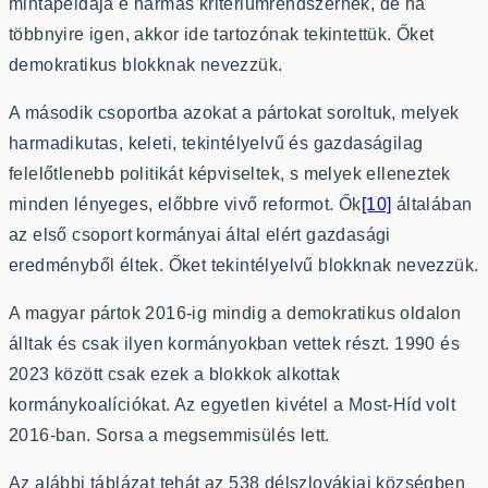
mintapéldája e hármas kritériumrendszernek, de ha
többnyire igen, akkor ide tartozónak tekintettük. Őket
demokratikus blokknak nevezzük.
A második csoportba azokat a pártokat soroltuk, melyek
harmadikutas, keleti, tekintélyelvű és gazdaságilag
felelőtlenebb politikát képviseltek, s melyek elleneztek
minden lényeges, előbbre vivő reformot. Ők
[10]
általában
az első csoport kormányai által elért gazdasági
eredményből éltek. Őket tekintélyelvű blokknak nevezzük.
A magyar pártok 2016-ig mindig a demokratikus oldalon
álltak és csak ilyen kormányokban vettek részt. 1990 és
2023 között csak ezek a blokkok alkottak
kormánykoalíciókat. Az egyetlen kivétel a Most-Híd volt
2016-ban. Sorsa a megsemmisülés lett.
Az alábbi táblázat tehát az 538 délszlovákiai községben