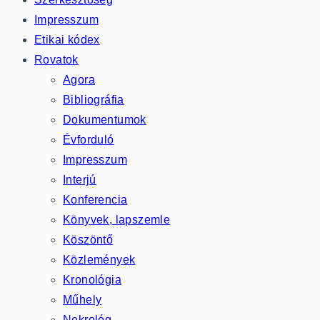
Impresszum
Etikai kódex
Rovatok
Agora
Bibliográfia
Dokumentumok
Évforduló
Impresszum
Interjú
Konferencia
Könyvek, lapszemle
Köszöntő
Közlemények
Kronológia
Műhely
Nekrológ