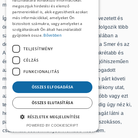
használatára vonatkozó információkat
megvalósításának útját.
megosztjuk hirdetési és elemző
partnereinkkel is, akik egyesíthetik azokat
más információkkal, amelyeket Ön
Így cselekedett volna egy átlagos szinten vezetett és
biztosított számukra, vagy amelyeket a
önmagát a parlamentbe képzelő párt. Így dolgozik több
szolgáltatásaik Ön általi használatából
gyűjtöttek össze.
száz profin vezetett párt Európában és általában a
Bővebben
demokráciákban. Igy cselekszik a Fidesz, a Smer és az
TELJESÍTMÉNY
Andrej Babiš vezette ANO, hogy kissé konkrétabb és
CÉLZÁS
érthetőbb példákat is említsek. Az elemző jóhiszeműen
azt gondolja, hogy ez a szokványos és elfogadott
FUNKCIONALITÁS
megközelítés. Természetesen nem minden párt követi
ÖSSZES ELFOGADÁSA
minden esetben teljes mértékben ezt a hatékony utat,
azonban a válságban lévő pártok előbb-utóbb vagy ezt
ÖSSZES ELUTASÍTÁSA
teszik, vagy megszűnnek. A Szövetség pedig úgy néz ki,
hogy legalábbis formálisan ott szeretné magát látni a
RÉSZLETEK MEGJELENÍTÉSE
parlamentben. Ehhez az elképzeléshez a szokásos,
POWERED BY COOKIESCRIPT
csatolható cselekménysort fentebb közöltem.