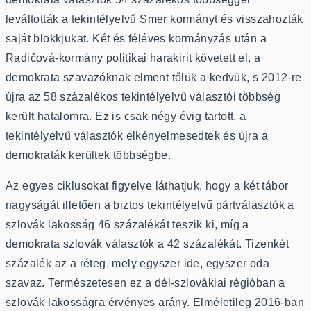
leváltották a tekintélyelvű Smer kormányt és visszahozták
saját blokkjukat. Két és féléves kormányzás után a
Radičová-kormány politikai harakirit követett el, a
demokrata szavazóknak elment tőlük a kedvük, s 2012-re
újra az 58 százalékos tekintélyelvű választói többség
került hatalomra. Ez is csak négy évig tartott, a
tekintélyelvű választók elkényelmesedtek és újra a
demokraták kerültek többségbe.
Az egyes ciklusokat figyelve láthatjuk, hogy a két tábor
nagyságát illetően a biztos tekintélyelvű pártválasztók a
szlovák lakosság 46 százalékát teszik ki, míg a
demokrata szlovák választók a 42 százalékát. Tizenkét
százalék az a réteg, mely egyszer ide, egyszer oda
szavaz. Természetesen ez a dél-szlovákiai régióban a
szlovák lakosságra érvényes arány. Elméletileg 2016-ban