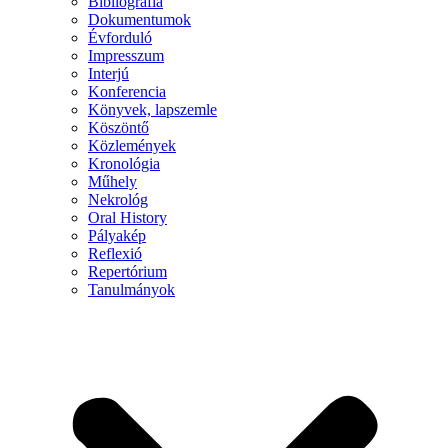
Bibliográfia
Dokumentumok
Évforduló
Impresszum
Interjú
Konferencia
Könyvek, lapszemle
Köszöntő
Közlemények
Kronológia
Műhely
Nekrológ
Oral History
Pályakép
Reflexió
Repertórium
Tanulmányok