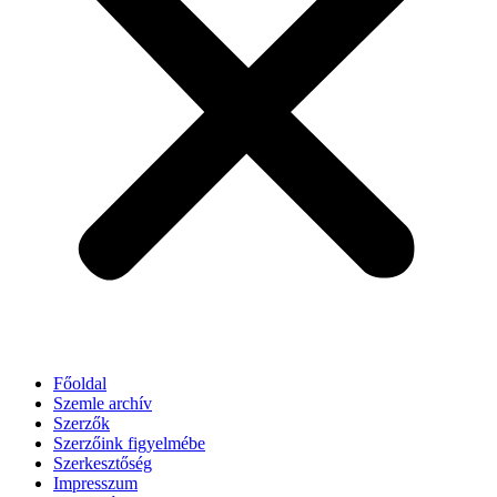
Főoldal
Szemle archív
Szerzők
Szerzőink figyelmébe
Szerkesztőség
Impresszum