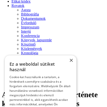
Etikai kódex
Rovatok
Agora
Bibliográfia
Dokumentumok
Évforduló
Impresszum
Interjú
Konferencia
Könyvek, lapszemle
Köszöntő
Közlemények
Kronológia
Műhely
×
Nekrológ
Ez a weboldal sütiket
Oral History
használ
Pályakép
Reflexió
Cookie-kat használunk a tartalom, a
Repertórium
hirdetések személyre szabására és a
Tanulmányok
forgalom elemzésére. Webhelyünk Ön általi
használatára vonatkozó információkat
Adalékok az Erdély története
megosztjuk hirdetési és elemző
partnereinkkel is, akik egyesíthetik azokat
könyv keletkezéséhez és
más információkkal, amelyeket Ön