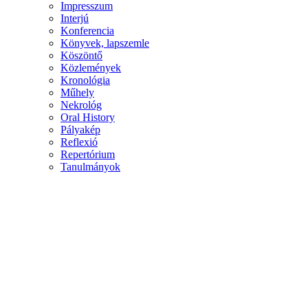
Impresszum
Interjú
Konferencia
Könyvek, lapszemle
Köszöntő
Közlemények
Kronológia
Műhely
Nekrológ
Oral History
Pályakép
Reflexió
Repertórium
Tanulmányok