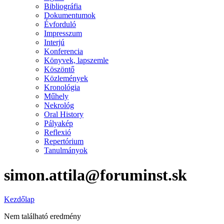
Bibliográfia
Dokumentumok
Évforduló
Impresszum
Interjú
Konferencia
Könyvek, lapszemle
Köszöntő
Közlemények
Kronológia
Műhely
Nekrológ
Oral History
Pályakép
Reflexió
Repertórium
Tanulmányok
simon.attila@foruminst.sk
Kezdőlap
Nem található eredmény