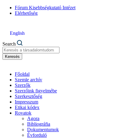
Fórum Kisebbségkutató Intézet
Elérhetőség
English
Search
Keresés
Főoldal
Szemle archív
Szerzők
Szerzőink figyelmébe
Szerkesztőség
Impresszum
Etikai kódex
Rovatok
Agora
Bibliográfia
Dokumentumok
Évforduló