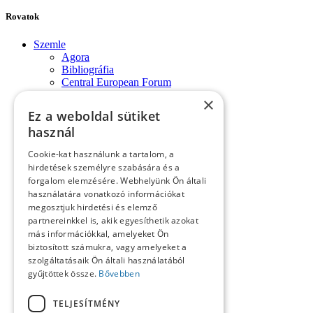
Rovatok
Szemle
Agora
Bibliográfia
Central European Forum
Dokumentumok
×
Évforduló
Ez a weboldal sütiket
Fórum-monológok
használ
Impresszum
Konferencia
Cookie-kat használunk a tartalom, a
Könyvek, lapszemle
hirdetések személyre szabására és a
Kósa László köszöntése
forgalom elemzésére. Webhelyünk Ön általi
Köszöntő
használatára vonatkozó információkat
Közlemények
megosztjuk hirdetési és elemző
Kronológia
Lapszemle
partnereinkkel is, akik egyesíthetik azokat
Műhely
más információkkal, amelyeket Ön
Nekrológ
biztosított számukra, vagy amelyeket a
Oral History
szolgáltatásaik Ön általi használatából
Pályakép
gyűjtöttek össze.
Bővebben
Reflexió
Repertórium
TELJESÍTMÉNY
Resumé