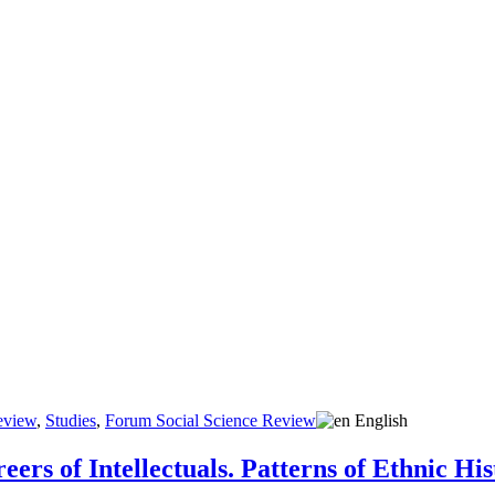
eview
,
Studies
,
Forum Social Science Review
English
eers of Intellectuals. Patterns of Ethnic H