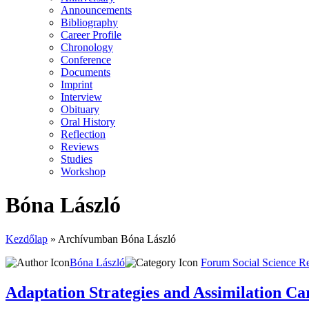
Announcements
Bibliography
Career Profile
Chronology
Conference
Documents
Imprint
Interview
Obituary
Oral History
Reflection
Reviews
Studies
Workshop
Bóna László
Kezdőlap
»
Archívumban Bóna László
Bóna László
Forum Social Science R
Adaptation Strategies and Assimilation Car