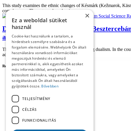
This study examines the ethnic changes of Késmárk (Kežmarok, Käsmark
complex way. The extremely voluminous...
×
Bóna László
Forum Social Science R
Ez a weboldal sütiket
használ
Data on the ethnic changes in Besztercebány
an intellectual
Cookie-kat használunk a tartalom, a
hirdetések személyre szabására és a
forgalom elemzésére. Webhelyünk Ön általi
This study is devoted to the ethnic changes during dualism. In the cou
használatára vonatkozó információkat
administration, with special r...
megosztjuk hirdetési és elemző
partnereinkkel is, akik egyesíthetik azokat
Rovatok
más információkkal, amelyeket Ön
biztosított számukra, vagy amelyeket a
Forum Social Science Review
szolgáltatásaik Ön általi használatából
Agora
gyűjtöttek össze.
Bővebben
Career Profile
Central European Forum
Content
TELJESÍTMÉNY
Imprint
Reviews
CÉLZÁS
Studies
Workshop
FUNKCIONALITÁS