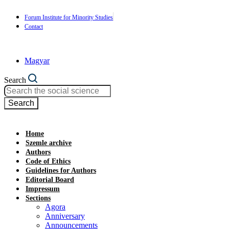
Forum Institute for Minority Studies
Contact
Magyar
Search
Search
Home
Szemle archive
Authors
Code of Ethics
Guidelines for Authors
Editorial Board
Impressum
Sections
Agora
Anniversary
Announcements