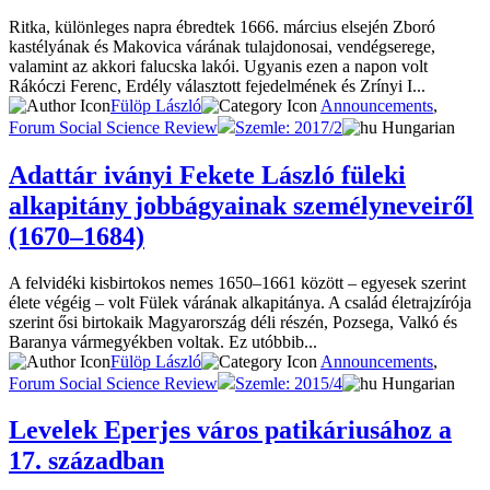
Ritka, különleges napra ébredtek 1666. március elsején Zboró
kastélyának és Makovica várának tulajdonosai, vendégserege,
valamint az akkori falucska lakói. Ugyanis ezen a napon volt
Rákóczi Ferenc, Erdély választott fejedelmének és Zrínyi I...
Fülöp László
Announcements
,
Forum Social Science Review
Szemle: 2017/2
Hungarian
Adattár iványi Fekete László füleki
alkapitány jobbágyainak személyneveiről
(1670–1684)
A felvidéki kisbirtokos nemes 1650–1661 között – egyesek szerint
élete végéig – volt Fülek várának alkapitánya. A család életrajzírója
szerint ősi birtokaik Magyarország déli részén, Pozsega, Valkó és
Baranya vármegyékben voltak. Ez utóbbib...
Fülöp László
Announcements
,
Forum Social Science Review
Szemle: 2015/4
Hungarian
Levelek Eperjes város patikáriusához a
17. században