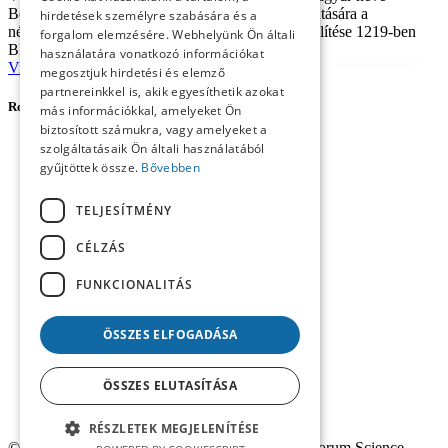
Bolondóc volt, a magyar helynév a bolond szó hatására a
hirdetések személyre szabására és a
népetimológiában kapta mai hangalakját. Első említése 1219-ben
forgalom elemzésére. Webhelyünk Ön általi
Blonduch...
használatára vonatkozó információkat
Vissza
Page
1
Page
2
Tovább
megosztjuk hirdetési és elemző
partnereinkkel is, akik egyesíthetik azokat
Rovatok
más információkkal, amelyeket Ön
biztosított számukra, vagy amelyeket a
Forum Social Science Review
szolgáltatásaik Ön általi használatából
Agora
gyűjtöttek össze.
Bővebben
Career Profile
Central European Forum
TELJESÍTMÉNY
Content
Imprint
CÉLZÁS
Reviews
Studies
FUNKCIONALITÁS
Workshop
ÖSSZES ELFOGADÁSA
ÖSSZES ELUTASÍTÁSA
RÉSZLETEK MEGJELENÍTÉSE
© 2025
Fórum Társadalomtudományi Szemle
(
Forum Science