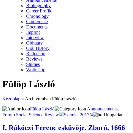
Announcements
Bibliography
Career Profile
Chronology
Conference
Documents
Imprint
Interview
Obituary
Oral History
Reflection
Reviews
Studies
Workshop
Fülöp László
Kezdőlap
»
Archívumban Fülöp László
Fülöp László
Announcements
,
Forum Social Science Review
Szemle: 2017/4
Hungarian
I. Rákóczi Ferenc esküvője. Zboró, 1666