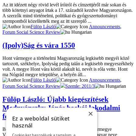
Az itt idézett négy rövid levél íróiról és címzettjéről már sokan és
több kötetnyi anyagot írtak a 17. századtól kezdve Magyarországon.
A szerzők mind történelmi, politikai és gyógyszertudományi
szempontból közelítették meg az itt szereplő ...
Fülöp László
Announcements
,
Forum Social Science Review
Hungarian
(Ipoly)Ság és vára 1550
Hont vármegye a történelmi Magyarország legkisebb megyéi közé
tartozott, székhelye, Ipolyság pedig talán a legkisebb megyeszékhely
volt. A megye Hont vára körül alakult ki, nevét is róla vette. Hont
ma Nógrád megye települése, a helyén áll...
Fülöp László
Announcements
,
Forum Social Science Review
Szemle: 2011/3
Hungarian
Fülöp László: Újabb kiegészítések
Mednyánszky Jónás beckói lakodalmi
×
feljegyzéséhez
Ez a weboldal sütiket
használ
Beckó a valamikori Magyarországon Trencsén vármegye
Vágújhelyi járásához tartozott. A település régi magyar neve
Cookie-kat használunk a tartalom, a