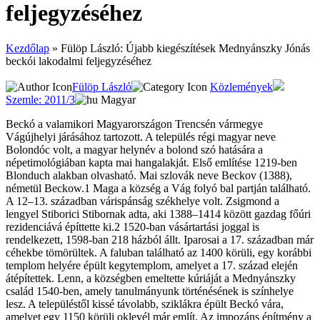
feljegyzéséhez
Kezdőlap
»
Fülöp László: Újabb kiegészítések Mednyánszky Jónás
beckói lakodalmi feljegyzéséhez
Fülöp László
Közlemények
Szemle: 2011/3
Magyar
Beckó a valamikori Magyarországon Trencsén vármegye
Vágújhelyi járásához tartozott. A település régi magyar neve
Bolondóc volt, a magyar helynév a bolond szó hatására a
népetimológiában kapta mai hangalakját. Első említése 1219-ben
Blonduch alakban olvasható. Mai szlovák neve Beckov (1388),
németül Beckow.1 Maga a község a Vág folyó bal partján található.
A 12–13. században várispánság székhelye volt. Zsigmond a
lengyel Stiborici Stibornak adta, aki 1388–1414 között gazdag főúri
rezidenciává építtette ki.2 1520-ban vásártartási joggal is
rendelkezett, 1598-ban 218 házból állt. Iparosai a 17. században már
céhekbe tömörültek. A faluban található az 1400 körüli, egy korábbi
templom helyére épült kegytemplom, amelyet a 17. század elején
átépítettek. Lenn, a községben emeltette kúriáját a Mednyánszky
család 1540-ben, amely tanulmányunk történésének is színhelye
lesz. A településtől kissé távolabb, sziklákra épült Beckó vára,
amelyet egy 1150 körüli oklevél már említ. Az impozáns építmény a