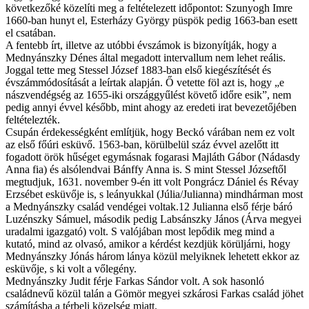
következőké közelíti meg a feltételezett időpontot: Szunyogh Imre
1660-ban hunyt el, Esterházy György püspök pedig 1663-ban esett
el csatában.
A fentebb írt, illetve az utóbbi évszámok is bizonyítják, hogy a
Mednyánszky Dénes által megadott intervallum nem lehet reális.
Joggal tette meg Stessel József 1883-ban első kiegészítését és
évszámmódosítását a leírtak alapján. Ő vetette föl azt is, hogy „e
nászvendégség az 1655-iki országgyűlést követő időre esik”, nem
pedig annyi évvel később, mint ahogy az eredeti irat bevezetőjében
feltételezték.
Csupán érdekességként említjük, hogy Beckó várában nem ez volt
az első főúri esküvő. 1563-ban, körülbelül száz évvel azelőtt itt
fogadott örök hűséget egymásnak fogarasi Majláth Gábor (Nádasdy
Anna fia) és alsólendvai Bánffy Anna is. S mint Stessel Józseftől
megtudjuk, 1631. november 9-én itt volt Pongrácz Dániel és Révay
Erzsébet esküvője is, s leányukkal (Júlia/Julianna) mindhárman most
a Mednyánszky család vendégei voltak.12 Julianna első férje báró
Luzénszky Sámuel, második pedig Labsánszky János (Árva megyei
uradalmi igazgató) volt. S valójában most lepődik meg mind a
kutató, mind az olvasó, amikor a kérdést kezdjük körüljárni, hogy
Mednyánszky Jónás három lánya közül melyiknek lehetett ekkor az
esküvője, s ki volt a vőlegény.
Mednyánszky Judit férje Farkas Sándor volt. A sok hasonló
családnevű közül talán a Gömör megyei szkárosi Farkas család jöhet
számításba a térbeli közelség miatt.