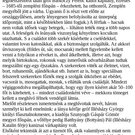
legmesszebbről talán gróf Barkóczy Ferenc kállói kapitány, ezredes
– 1685-től zempléni főispán – érkezhetett, ha otthonról, Zemplén
megyéből jött a várba. Ugyanis ő is részt vett előtte az
országgyűlésen, amely lényegesen befolyásolta az ünnepség
időpontját, mint a későbbiekben látni fogjuk.) A férfiak – hacsak
nem voltak idősek vagy betegek, – lóháton tették meg a több napos
utat. A feleségek és leányaik viszonylag kényelmes kocsikon
utazhattak. S a családot több szekér kísérhette a cselédekkel,
valamint lovas katonákkal, akik a biztonságot szolgálták. Az akkori
útviszonyok (földes út, sár, mocsarak) mellett figyelembe kellett
venni a folyókon a réveket is, ahol átkelhettek, illetve azt, hogy
melyik birtokukon, rokonuk vagy ismerősük udvarházában tudtak
megszállni egy-egy éjszakára. A szekereken vitték az élelmet, vizet,
bort, ruhaneműt, ajándékokat stb. Ismert az is, hogy speciálisan
felszerelt szekereken főzték meg a szolgák útközben az ebédet,
vacsorát is, mosogattak, mostak, s ellátták uruk családját. Mindezt
végiggondolva megállapíthatjuk, hogy egy ilyen kíséret akár 50–100
főt is kitehetett, s – mindezt családonként véve – mekkora tömeget
kellett a meghívó félnek vendégül látnia.
Mielőtt részletesen ismertetnénk a meghívottak nevét, három
személyt ki kell emelnünk: a lánya kérője gróf Illésházy György
királyi főasztalnokmester, a kiadója Szunyogh Gáspár Gömör
megyei főispán, a vőfélye pedig Batthyány (Bottyáni) Pál (Illésházy
Katalin férje) kanizsai várkapitány volt.
Elsőként tekintsük át azt a tizenöt főt, akik valamilyen ok miatt nem