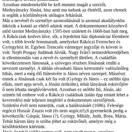
Azonban mindenekelőtt be kell mutatni magát a szerzőt,
Mednyánszky Jónást, hisz amit ma tudunk az életéről, azon elemek
is segítik a körülmények utólagos feltárását.
Már a nevénél és személye azonosításánál is azonnal akadályokba
ütközik a kutató az eltérő adatok miatt. A dokumentumot közzétevő
utód szerint Mednyánszky 1595-ben született és 1668-ban halt meg.
A Rákócziak kedves híve, sőt, a fejedelmi ház diplomáciai főembere
volt, s több levele fennmaradt, amelyeket Rákóczi Ferenchez és
Györgyhöz írt. Egyben Trencsén vármegye jegyzője és követe is
volt. Nejét Posgay Juditnak hívták. Nagy Iván5 nemzedékrendjében
is ellentmondás van a nevét és személyét illetően. A családfán
következetesen Jánosnak, a szöveges részben Jónásnak említi a
nevezett személyt. A táblán olvasható János keresztnév valószínűleg
hibás, mert a még élő fiútestvére is János néven szerepel. Másrészt
ennek a Jónásnak csak két fia volt (György és János – ez utóbbi újra
elírás, mert apja nevét, a Jónást örökölte), tehát lányának esküvőjére
ő nem írhatta meghívóleveleit. Azonban ez utóbbi fiú, Jónás, aki
szintén hű embere volt a Rákóczi családnak (talán épp emiatt lehet a
keveredés) már teljesen megfelel a dokumentum szerzőjének.
Születési évét nem ismerjük, csak a halálozásáét (1686). Felesége
regóczi Huszár Zsuzsi volt (és nem segóczi!),6 gyermekeik pedig a
következők: Gáspár, János (?), György, Mihály, Judit, Bora, Mária.
Tehát három lány is szóba jöhet az esküvőnél, amelyre még a
későbbiekben kitérünk.
Jónás úr tehát vidéki nemes volt, nem viselt magas, országos