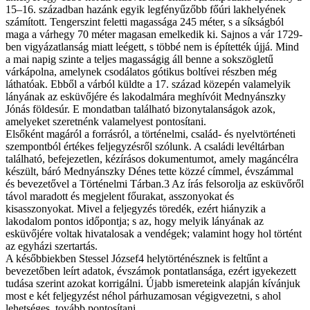
15–16. században hazánk egyik legfényűzőbb főúri lakhelyének
számított. Tengerszint feletti magassága 245 méter, s a síkságból
maga a várhegy 70 méter magasan emelkedik ki. Sajnos a vár 1729-
ben vigyázatlanság miatt leégett, s többé nem is építették újjá. Mind
a mai napig szinte a teljes magasságig áll benne a sokszögletű
várkápolna, amelynek csodálatos gótikus boltívei részben még
láthatóak. Ebből a várból küldte a 17. század közepén valamelyik
lányának az esküvőjére és lakodalmára meghívóit Mednyánszky
Jónás földesúr. E mondatban található bizonytalanságok azok,
amelyeket szeretnénk valamelyest pontosítani.
Elsőként magáról a forrásról, a történelmi, család- és nyelvtörténeti
szempontból értékes feljegyzésről szólunk. A családi levéltárban
található, befejezetlen, kézírásos dokumentumot, amely magáncélra
készült, báró Mednyánszky Dénes tette közzé címmel, évszámmal
és bevezetővel a Történelmi Tárban.3 Az írás felsorolja az esküvőről
távol maradott és megjelent főurakat, asszonyokat és
kisasszonyokat. Mivel a feljegyzés töredék, ezért hiányzik a
lakodalom pontos időpontja; s az, hogy melyik lányának az
esküvőjére voltak hivatalosak a vendégek; valamint hogy hol történt
az egyházi szertartás.
A későbbiekben Stessel József4 helytörténésznek is feltűnt a
bevezetőben leírt adatok, évszámok pontatlansága, ezért igyekezett
tudása szerint azokat korrigálni. Újabb ismereteink alapján kívánjuk
most e két feljegyzést néhol párhuzamosan végigvezetni, s ahol
lehetséges, tovább pontosítani.