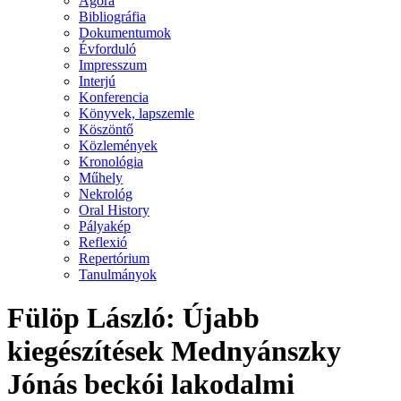
Agora
Bibliográfia
Dokumentumok
Évforduló
Impresszum
Interjú
Konferencia
Könyvek, lapszemle
Köszöntő
Közlemények
Kronológia
Műhely
Nekrológ
Oral History
Pályakép
Reflexió
Repertórium
Tanulmányok
Fülöp László: Újabb
kiegészítések Mednyánszky
Jónás beckói lakodalmi