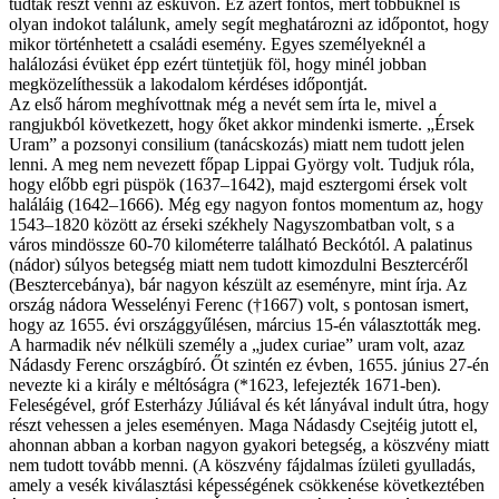
tudtak részt venni az esküvőn. Ez azért fontos, mert többüknél is
olyan indokot találunk, amely segít meghatározni az időpontot, hogy
mikor történhetett a családi esemény. Egyes személyeknél a
halálozási évüket épp ezért tüntetjük föl, hogy minél jobban
megközelíthessük a lakodalom kérdéses időpontját.
Az első három meghívottnak még a nevét sem írta le, mivel a
rangjukból következett, hogy őket akkor mindenki ismerte. „Érsek
Uram” a pozsonyi consilium (tanácskozás) miatt nem tudott jelen
lenni. A meg nem nevezett főpap Lippai György volt. Tudjuk róla,
hogy előbb egri püspök (1637–1642), majd esztergomi érsek volt
haláláig (1642–1666). Még egy nagyon fontos momentum az, hogy
1543–1820 között az érseki székhely Nagyszombatban volt, s a
város mindössze 60-70 kilométerre található Beckótól. A palatinus
(nádor) súlyos betegség miatt nem tudott kimozdulni Besztercéről
(Besztercebánya), bár nagyon készült az eseményre, mint írja. Az
ország nádora Wesselényi Ferenc (†1667) volt, s pontosan ismert,
hogy az 1655. évi országgyűlésen, március 15-én választották meg.
A harmadik név nélküli személy a „judex curiae” uram volt, azaz
Nádasdy Ferenc országbíró. Őt szintén ez évben, 1655. június 27-én
nevezte ki a király e méltóságra (*1623, lefejezték 1671-ben).
Feleségével, gróf Esterházy Júliával és két lányával indult útra, hogy
részt vehessen a jeles eseményen. Maga Nádasdy Csejtéig jutott el,
ahonnan abban a korban nagyon gyakori betegség, a köszvény miatt
nem tudott tovább menni. (A köszvény fájdalmas ízületi gyulladás,
amely a vesék kiválasztási képességének csökkenése következtében