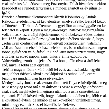
csak március 3-án érkezett meg Pozsonyba. Tehát hivatalosan ekkor
kezdődött el a rendek tárgyalása, s mindez eltartott ez év július 3-
ig.13
Ennek a dátumnak ellentmondani látszik Klobusiczky András
Rákóczi fejedelemhez írt két jelentése, amelyet Pettkó Béla14 közöl
a Történelmi Tárban. A Trencsén megyei főúr az országgyűlésen két
feladatot is kapott. Egyik a magyar–lengyel határok megvizsgálása
volt, a másik: az erdélyi fejedelemmel kötött békeszerződés biztosa
lett. 1655. június 4-én Pozsonyban írt jelentésében olvasható, hogy
„soha ilyen confusioval nem volt együtt országgyűlés”, valamint:
„Mi aratásra ha mehetünk haza, elébb nem, isten oltalmazzon engem
többé gyűlésben való járástúl.” Ebből arra következtethetünk, hogy
a gyűlés az előző napon, azaz június 3-án fejeződött be.
Valószínűleg azonban e jelentésnél a hónap félreolvasásáról lehet
szó, mivel a többi adat egyezik.
Tehát a magyar főurak körülbelül fél évet, az utazásokkal együtt
még többet töltöttek távol a családjuktól és otthonuktól, ezért
bizonyára mindannyian haza igyekeztek.
Mednyánszky Jónás csak ezután dönthetett lánya esküvőjéről, s még
ha viszonylag rövid idő alatt állította is össze a vendégek névsorát,
csak a sok meghívólevél megírása után tudta azt a címzettekhez
eljuttatni. Ebből következik, hogy a lakodalom időben legelőbb csak
a következő évben, de inkább az azt követőben történhetett meg,
mint ahogy ezt már Stessel József is feltételezte.
Ugyanő hívja föl egy nagyon fontos elemre a figyelmet, hogy a