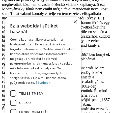
meghívottak közt nem olvasható Beckó várának kapitánya. S ezt
Mednyánszky Jónás nem említi még a távol maradottak nevei közt
sem. Tehát valami komoly és teljesen természetes, elfogadható
indoknak kellett ennek lennie. Mint ismert, 1632-től Révay (III.)
×
László volt a vár kapitánya, akinek rokonságából három férfi és egy
Ez a weboldal sütiket
feleség is jelen volt az eseményen. Nagy Iván a következőket írja
használ
róla a család történetében: „Az 1655. évi országgyűlésen szintén a
határvizsgáló bizottság egyik tagjának és a római császárhoz küldött
Cookie-kat használunk a tartalom, a
követségnek is tagjául választatott.” Valamint, hogy „ez évben
hirdetések személyre szabására és a
tömérdek fáradtságai és kárai jutalmául III. Ferdinánd király a
forgalom elemzésére. Webhelyünk Ön általi
kamarától neki 3000 ftot utalványozott”.
használatára vonatkozó információkat
(Csupán a teljesség kedvéért említjük meg, hogy 1667-ben hunyt el,
megosztjuk hirdetési és elemző
és „eltemettetett előbb elhalt neje mellé a beczkói plébániai
egyházban”.)15
partnereinkkel is, akik egyesíthetik azokat
E tanulmány szerzője a témában másképp vélekedik erről. Miért
más információkkal, amelyeket Ön
kellett volna meghívót küldeni és szerepeltetni a vendégek közt
biztosított számukra, vagy amelyeket a
Révay Lászlót, amikor ő Beckón otthon volt, s jelenlétét a
szolgáltatásaik Ön általi használatából
ceremónián természetesnek vehetjük, mint a többi családtagét is.
gyűjtöttek össze.
Bővebben
Ha a tanulmányban leírtakat elfogadjuk, akkor az 1882-ben
megjelent évszámokat (1664–68) teljesen el kell vetnünk. És mind
TELJESÍTMÉNY
bizonyosabbnak látszik az, hogy Mednyánszky Mária volt a
menyasszony, a vőlegény Labsánszky János, esküvőjük pedig 1657
CÉLZÁS
végén (őszén) történhetett Beckó várának kápolnájában.
És ez az időpont nagyon is reálisnak látszik, ha számításba vesszük
FUNKCIONALITÁS