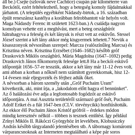
áll be.) Csejte (szlovák neve Čachtice) csupán pár kilométerre van
Beckótól, ezért feltételezhető, hogy a betegség komoly fájdalmakkal
járhatott. (A település egyébként Nádasdy-birtok, a 16. században
épült reneszánsz kastélya a korábban felrobbantott vár helyén volt.
Maga Nádasdy Ferenc itt született 1623-ban.) A családja nagyon
komolyan vehette ezt a meghívást, mert a beteg országbírót
hátrahagyva a feleség és két lányuk is részt vett az esküvőn. Stessel
József szerint a két lány akkor még kisgyermek lehetett.7 Nevük a
kisasszonyok névsorában szerepel: Marcza (valószínűleg Marcsa) és
Krisztina néven. Krisztina Erzsébet (1646–1682) később gróf
Draskovich Miklós országbíró, Mária Magdolna (1647–1692) pedig
Draskovich János főkomornyik felesége lett.8 Ha a beckói esküvő
időpontját 1656–57-re tesszük, akkor a két lány már 11-12 éves volt,
ami abban a korban a nőknél nem számított gyerekkornak, hisz 12-
14 évesen már eljegyezték és férjhez adták őket.
A névsorban a három személy után „Gróf Puchaim Uram”
következik, aki, mint írja, a „lakodalom előtt hagya el bennünket”.
Az ő halálozási éve adja a legfontosabb fogódzót az esküvő
időpontjára. A mai Ausztria területéről származó gróf ősét, Puchaim
Adolf Eriket és a fiát 1647-ben (CLV. törvénycikk) honfiúsították.
Az ekkor élő Puchaim János Kristóf grófról – érdekes módon
mindig keresztnév nélkül – többen is tesznek említést. Így például
Zrínyi Miklós II. Rákóczi Györgyhöz írt levelében, Klobusiczky
András később tárgyalandó jelentésében stb. A tábornagy komáromi
várparancsnoknak az Interneten megtalálható a képe pár soros