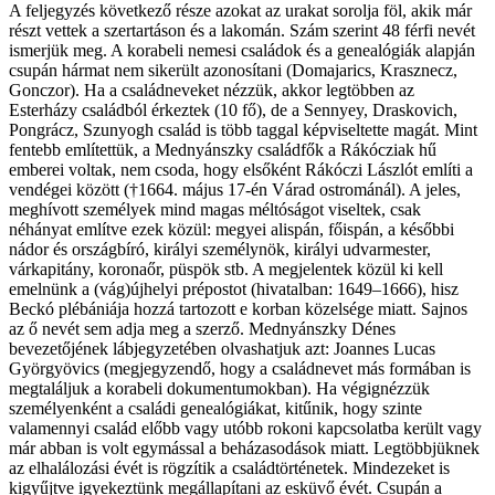
A feljegyzés következő része azokat az urakat sorolja föl, akik már
részt vettek a szertartáson és a lakomán. Szám szerint 48 férfi nevét
ismerjük meg. A korabeli nemesi családok és a genealógiák alapján
csupán hármat nem sikerült azonosítani (Domajarics, Krasznecz,
Gonczor). Ha a családneveket nézzük, akkor legtöbben az
Esterházy családból érkeztek (10 fő), de a Sennyey, Draskovich,
Pongrácz, Szunyogh család is több taggal képviseltette magát. Mint
fentebb említettük, a Mednyánszky családfők a Rákócziak hű
emberei voltak, nem csoda, hogy elsőként Rákóczi Lászlót említi a
vendégei között (†1664. május 17-én Várad ostrománál). A jeles,
meghívott személyek mind magas méltóságot viseltek, csak
néhányat említve ezek közül: megyei alispán, főispán, a későbbi
nádor és országbíró, királyi személynök, királyi udvarmester,
várkapitány, koronaőr, püspök stb. A megjelentek közül ki kell
emelnünk a (vág)újhelyi prépostot (hivatalban: 1649–1666), hisz
Beckó plébániája hozzá tartozott e korban közelsége miatt. Sajnos
az ő nevét sem adja meg a szerző. Mednyánszky Dénes
bevezetőjének lábjegyzetében olvashatjuk azt: Joannes Lucas
Györgyövics (megjegyzendő, hogy a családnevet más formában is
megtaláljuk a korabeli dokumentumokban). Ha végignézzük
személyenként a családi genealógiákat, kitűnik, hogy szinte
valamennyi család előbb vagy utóbb rokoni kapcsolatba került vagy
már abban is volt egymással a beházasodások miatt. Legtöbbjüknek
az elhalálozási évét is rögzítik a családtörténetek. Mindezeket is
kigyűjtve igyekeztünk megállapítani az esküvő évét. Csupán a