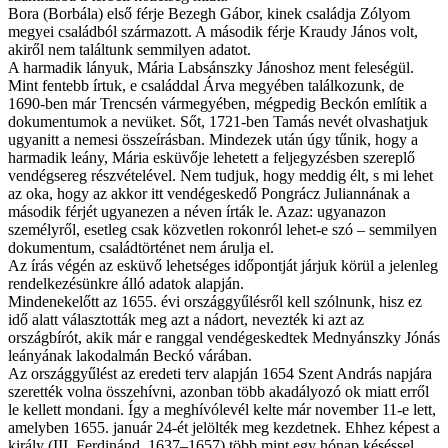
Bora (Borbála) első férje Bezegh Gábor, kinek családja Zólyom
megyei családból származott. A második férje Kraudy János volt,
akiről nem találtunk semmilyen adatot.
A harmadik lányuk, Mária Labsánszky Jánoshoz ment feleségül.
Mint fentebb írtuk, e családdal Árva megyében találkozunk, de
1690-ben már Trencsén vármegyében, mégpedig Beckón említik a
dokumentumok a nevüket. Sőt, 1721-ben Tamás nevét olvashatjuk
ugyanitt a nemesi összeírásban. Mindezek után úgy tűnik, hogy a
harmadik leány, Mária esküvője lehetett a feljegyzésben szereplő
vendégsereg részvételével. Nem tudjuk, hogy meddig élt, s mi lehet
az oka, hogy az akkor itt vendégeskedő Pongrácz Juliannának a
második férjét ugyanezen a néven írták le. Azaz: ugyanazon
személyről, esetleg csak közvetlen rokonról lehet-e szó – semmilyen
dokumentum, családtörténet nem árulja el.
Az írás végén az esküvő lehetséges időpontját járjuk körül a jelenleg
rendelkezésünkre álló adatok alapján.
Mindenekelőtt az 1655. évi országgyűlésről kell szólnunk, hisz ez
idő alatt választották meg azt a nádort, nevezték ki azt az
országbírót, akik már e ranggal vendégeskedtek Mednyánszky Jónás
leányának lakodalmán Beckó várában.
Az országgyűlést az eredeti terv alapján 1654 Szent András napjára
szerették volna összehívni, azonban több akadályozó ok miatt erről
le kellett mondani. Így a meghívólevél kelte már november 11-e lett,
amelyben 1655. január 24-ét jelölték meg kezdetnek. Ehhez képest a
király (III. Ferdinánd, 1637–1657) több mint egy hónap késéssel,