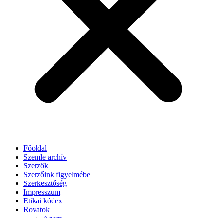
Főoldal
Szemle archív
Szerzők
Szerzőink figyelmébe
Szerkesztőség
Impresszum
Etikai kódex
Rovatok