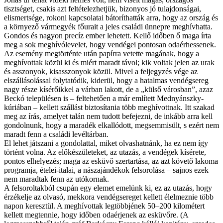
tisztséget, csakis azt feltételezhetjük, bizonyos jó tulajdonságai,
elismertsége, rokoni kapcsolatai bátoríthatták arra, hogy az ország és
a környező vármegyék főurait a jeles családi ünnepre meghívhatta.
Gondos és nagyon precíz ember lehetett. Kellő időben ő maga írta
meg a sok meghívólevelet, hogy vendégei pontosan odaérhessenek.
Az esemény megtörténte után papírra vetette magának, hogy a
meghívottak közül ki és miért maradt távol; kik voltak jelen az urak
és asszonyok, kisasszonyok közül. Mivel a feljegyzés vége az
elszállásolással folytatódik, kiderül, hogy a hatalmas vendégsereg
nagy része kísérőikkel a várban lakott, de a „külső városban”, azaz
Beckó településen is – feltehetően a már említett Mednyánszky-
kúriában – kellett szállást biztosítania több meghívottnak. Itt szakad
meg az írás, amelyet talán nem tudott befejezni, de inkább arra kell
gondolnunk, hogy a maradék elkallódott, megsemmisült, s ezért nem
maradt fenn a családi levéltárban.
El lehet játszani a gondolattal, miket olvashatnánk, ha ez nem így
történt volna. Az előkészületeket, az utazás, a vendégek kísérete,
pontos elhelyezés; maga az esküvő szertartása, az azt követő lakoma
programja, ételei-italai, a nászajándékok felsorolása – sajnos ezek
nem maradtak fenn az utókornak.
A felsoroltakból csupán egy elemet emelünk ki, ez az utazás, hogy
érzékelje az olvasó, mekkora vendégsereget kellett élelmeznie több
napon keresztül. A meghívottak legtöbbjének 50–200 kilométert
kellett megtennie, hogy időben odaérjenek az esküvőre. (A