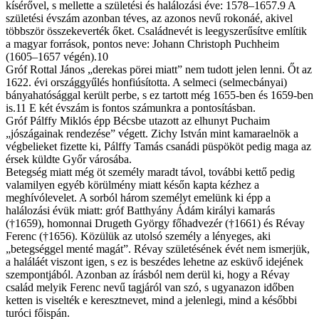
kísérővel, s mellette a születési és halálozási éve: 1578–1657.9 A
születési évszám azonban téves, az azonos nevű rokonáé, akivel
többször összekeverték őket. Családnevét is leegyszerűsítve említik
a magyar források, pontos neve: Johann Christoph Puchheim
(1605–1657 végén).10
Gróf Rottal János „derekas pörei miatt” nem tudott jelen lenni. Őt az
1622. évi országgyűlés honfiúsította. A selmeci (selmecbányai)
bányahatósággal került perbe, s ez tartott még 1655-ben és 1659-ben
is.11 E két évszám is fontos számunkra a pontosításban.
Gróf Pálffy Miklós épp Bécsbe utazott az elhunyt Puchaim
„jószágainak rendezése” végett. Zichy István mint kamaraelnök a
végbelieket fizette ki, Pálffy Tamás csanádi püspököt pedig maga az
érsek küldte Győr városába.
Betegség miatt még öt személy maradt távol, további kettő pedig
valamilyen egyéb körülmény miatt későn kapta kézhez a
meghívólevelet. A sorból három személyt emelünk ki épp a
halálozási évük miatt: gróf Batthyány Ádám királyi kamarás
(†1659), homonnai Drugeth György főhadvezér (†1661) és Révay
Ferenc (†1656). Közülük az utolsó személy a lényeges, aki
„betegséggel menté magát”. Révay születésének évét nem ismerjük,
a haláláét viszont igen, s ez is beszédes lehetne az esküvő idejének
szempontjából. Azonban az írásból nem derül ki, hogy a Révay
család melyik Ferenc nevű tagjáról van szó, s ugyanazon időben
ketten is viselték e keresztnevet, mind a jelenlegi, mind a későbbi
turóci főispán.