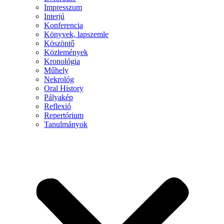
Impresszum
Interjú
Konferencia
Könyvek, lapszemle
Köszöntő
Közlemények
Kronológia
Műhely
Nekrológ
Oral History
Pályakép
Reflexió
Repertórium
Tanulmányok