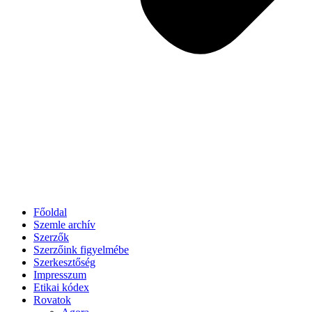
Főoldal
Szemle archív
Szerzők
Szerzőink figyelmébe
Szerkesztőség
Impresszum
Etikai kódex
Rovatok