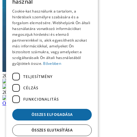
használ
Cookie-kat használunk a tartalom, a
hirdetések személyre szabására és a
forgalom elemzésére. Webhelyünk Ön általi
használatára vonatkozó információkat
megosztjuk hirdetési és elemző
partnereinkkel is, akik egyesíthetik azokat
más információkkal, amelyeket Ön
biztosított számukra, vagy amelyeket a
szolgáltatásaik Ön általi használatából
gyűjtöttek össze.
Bővebben
2025/1
TELJESÍTMÉNY
Olvasás
PDF verzió
CÉLZÁS
2024/5
Olvasás
PDF verzió
FUNKCIONALITÁS
Összes szemle megtekintése
ÖSSZES ELFOGADÁSA
ÖSSZES ELUTASÍTÁSA