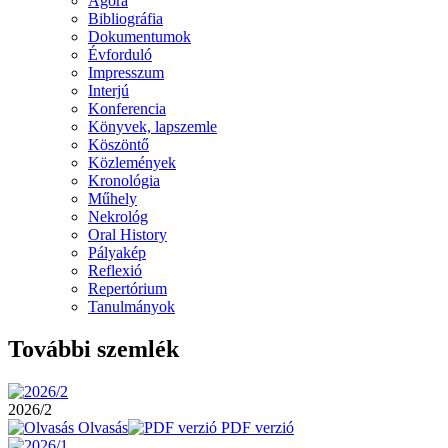
Agora
Bibliográfia
Dokumentumok
Évforduló
Impresszum
Interjú
Konferencia
Könyvek, lapszemle
Köszöntő
Közlemények
Kronológia
Műhely
Nekrológ
Oral History
Pályakép
Reflexió
Repertórium
Tanulmányok
További szemlék
2026/2
Olvasás
PDF verzió