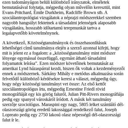
ezen tudományágon belüli különböző irányzatok, elméletek
bemutatásával folytatja, mégpedig olyan művelőin keresztül, mint
Evans-Pritchard, Émile Durkheim, Radcliffe Brown stb. A
szociálantropológiai vizsgálatok a néprajzi módszerekkel szemben
nagyobb hangsúlyt fektetnek a társadalmi jelenségek alaposabb
vizsgálatára, hosszabb időtartamú terepmunkát tartva a
legalapvetőbb követelménynek.
A következő, Közösségtanulmányok és összehasonlításuk
lehetőségei című tanulmánya elején a szerző azonnal kifejti, hogy
mit is jelent ez a fogalom: a „közösségtanulmány mint módszer
lényege egymással összefüggő, egymást átható társadalmi
folyamatok leírása”. Ezen módszer követőinek bemutatását az
amerikai Lynd házaspárral kezdi, hiszen ők voltak a kezdeményezői
ennek a módszernek. Sárkány Mihály e metódus alkalmazása során
felvetődő különböző kérdésekre keresi a választ, mégpedig úgy,
hogy négy közösségi tanulmányt vet össze: Az első kettőt
szociálantropológus írta, mégpedig Ernestine Friedl rövid
monográfiáját egy kis görög faluról, Julian Pitt-Rivers monográfiája
pedig egy spanyol városkáról íródott. A másik két tanulmány
szerzője szociológus. Maraspini egy nagy, 5805 lelket számláló dél-
olaszországi görög eredetű lakossággal rendelkező falut, Joseph
Lopreato pedig egy 2750 lakosú olasz népességű dél-olaszországi
falut ír le.