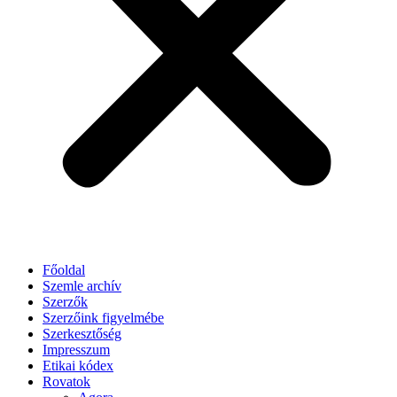
Főoldal
Szemle archív
Szerzők
Szerzőink figyelmébe
Szerkesztőség
Impresszum
Etikai kódex
Rovatok