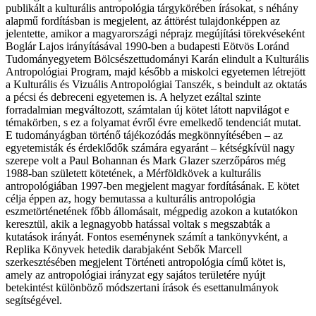
publikált a kulturális antropológia tárgykörében írásokat, s néhány
alapmű fordításban is megjelent, az áttörést tulajdonképpen az
jelentette, amikor a magyarországi néprajz megújítási törekvéseként
Boglár Lajos irányításával 1990-ben a budapesti Eötvös Loránd
Tudományegyetem Bölcsészettudományi Karán elindult a Kulturális
Antropológiai Program, majd később a miskolci egyetemen létrejött
a Kulturális és Vizuális Antropológiai Tanszék, s beindult az oktatás
a pécsi és debreceni egyetemen is. A helyzet ezáltal szinte
forradalmian megváltozott, számtalan új kötet látott napvilágot e
témakörben, s ez a folyamat évről évre emelkedő tendenciát mutat.
E tudományágban történő tájékozódás megkönnyítésében – az
egyetemisták és érdeklődők számára egyaránt – kétségkívül nagy
szerepe volt a Paul Bohannan és Mark Glazer szerzőpáros még
1988-ban született kötetének, a Mérföldkövek a kulturális
antropológiában 1997-ben megjelent magyar fordításának. E kötet
célja éppen az, hogy bemutassa a kulturális antropológia
eszmetörténetének főbb állomásait, mégpedig azokon a kutatókon
keresztül, akik a legnagyobb hatással voltak s megszabták a
kutatások irányát. Fontos eseménynek számít a tankönyvként, a
Replika Könyvek hetedik darabjaként Sebők Marcell
szerkesztésében megjelent Történeti antropológia című kötet is,
amely az antropológiai irányzat egy sajátos területére nyújt
betekintést különböző módszertani írások és esettanulmányok
segítségével.