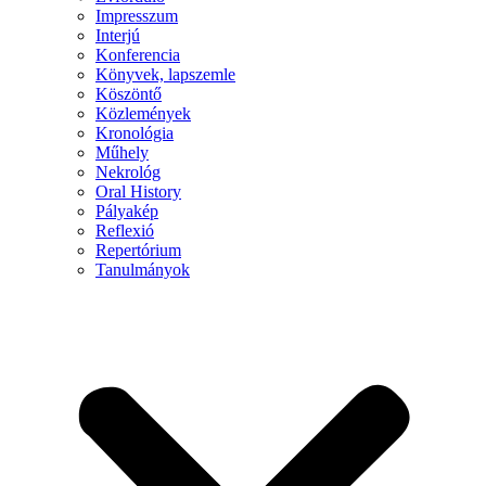
Impresszum
Interjú
Konferencia
Könyvek, lapszemle
Köszöntő
Közlemények
Kronológia
Műhely
Nekrológ
Oral History
Pályakép
Reflexió
Repertórium
Tanulmányok