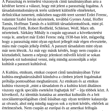
A Parasztság és termelési viszonyok című tanulmányában arra a
kérdésre keresi a választ, hogy mit jelent a parasztság fogalma. A
társadalomtudományok terén született különféle elméleteket,
definíciókat ismerteti, miközben nagyobb teret szentel Erdei Ferenc,
valamint Szabó István nézeteinek, továbbá Gyenes Antal, Hoffer
Tamás, Hoffman Tamás és a külföldi társadalomtudósok, mint pl.
Raymond Firth, Robert Redfield, Schleiser, Wolf, Marx stb.
nézeteinek. Sárkány Mihály is csupán ugyanazt a következtetést
vonja le, amelyet már Erdei Ferenc még 1938-ban leírt, mégpedig
hogy a parasztság mint olyan egykori jellegét már régen elvesztette,
mára már csupán jelkép értékű. A paraszti társadalom mint olyan
már nem létezik. Az már egy másik kérdés, hogy nem csupán a
köztudatból, hanem a néprajz jelenkori művelői közül se sokan
képesek ezt tudomásul venni, még mindig azonosítják a népi
kultúrát a paraszti kultúrával.
A Kultúra, etnikum, etnikai csoport című tanulmányában Tylor
kultúra-meghatározásából kiindulva a címben jelzett fogalmakat
próbálja pontosabban meghatározni. Az etnikum és az etnikus
kultúra viszonyát „mint a társadalom és a kultúra közti általános
viszony egyik speciális eseteként foghatjuk fel” – írja többek közt. A
következő, Az identitás kutatása az amerikai kulturális és a brit
szociálantropológiában című írásában egy olyan területre kalauzolja
az olvasót, ahol még mindig nagyon sok a nyitott kérdés, eltérőek az
értelmezések. Nem csupán az európai és az amerikai felfogás