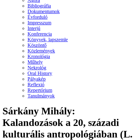
Agora
Bibliográfia
Dokumentumok
Évforduló
Impresszum
Interjú
Konferencia
Könyvek, lapszemle
Köszöntő
Közlemények
Kronológia
Műhely
Nekrológ
Oral History
Pályakép
Reflexió
Repertórium
Tanulmányok
Sárkány Mihály:
Kalandozások a 20, századi
kulturális antropológiában (L.