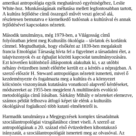
amerikai antropológia egyik meghatározó egyéniségéhez, Leslie
White-hoz. Munkásságának méltatása mellett legfontosabban tartott,
A kultúra fejlődése című összegző művét veszi górcső alá,
részletesen bemutatva e kiemelkedő tudósnak a kultúrával és annak
fejlődésével kapcsolatos nézeteit.
Második tanulmánya, még 1979-ben, a Világosság című
folyóiratban jelent meg Kulturális ökológia – távlatok és korlátok
címmel. Megtudhatjuk, hogy elsőként az 1839-ben megalakult
francia Etnológiai Társaság hívta fel a figyelmet a társadalmi élet, a
talajviszonyok és az éghajlat közötti kapcsolat tanulmányozására.
Ezt követően különböző álláspontok alakultak ki, s az utóbbi
néhány évtizedben ismét előtérbe került ez a kérdés a néprajzban. A
szerző először H. Steward antropológus nézeteit ismerteti, mivel ő
kezdeményezte és fogalmazta meg a kultúra és a környezet
kölcsönös viszonyának kutatására vonatkozó alapvető kérdéseket,
módszereket az 1955-ben megjelent A multilineáris evolúció
metodológiája című írásában. Sárkány Mihály e nézeteket elemezve,
számos példát felhozva átfogó képet tár elénk a kulturális
ökológiával foglalkozó több kutató elméleteiről is.
Harmadik tanulmánya a Megjegyzések komplex társadalmak
szociálantropológiai vizsgálatához címet viseli. A szerző az
antropológiának a 20. század első évtizedeiben kibontakozó
irányzatát, a szociálantropológiát ismerteti meg az olvasóval. Az