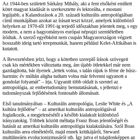
Az 1944-ben született Sárkány Mihály, aki a fent elsőként említett
kötet magyar kiadását is szerkesztette és lektorálta, e mostani
legújabb, a Kalandozások a 20. századi kulturális antropológiában
című munkájában azokat az írásait teszi közzé, amelyek különböző
helyeken az 1970-től 1991-ig terjedő időszakban jelentek meg, s egy
modern, a nem a hagyományos európai néprajzi szemléletben
íródtak. A szerző egyébként nem csupán Magyarországon végzett
hosszabb ideig tartó terepmunkát, hanem például Kelet-Afrikában is
kutatott.
A Bevezetésben jelzi, hogy a kötetben szereplő írások szövegeit
csak kis mértékben változtatta meg, ám újabb ötletekkel már nem
gazdagította, bár ilyenek „lettek volna, s talán rájuk is férne de húsz-
harminc év múltán aligha tudtam volna már felvenni ugyanott a
gondolat folyamát” – írja. Ugyanitt több oldalt is szentel az
antropológia, az embertudomány bemutatásának, s jellemzi e
tudományszak fejlődésének fontosabb állomásait.
Első tanulmányában – Kulturális antropológia, Leslie White és „A
kultúra fejlődése” – az amerikai kulturális antropológiával
foglalkozik, a megjelenésétől a később kialakult különböző
irányzatokig. Többek között méltatja Franz Boas jelentőségét és
hatását az amerikai kulturális antropológia kialakulására. Szól Boas
kulturális area elméletéről, majd ennek kritikájáról, Steward
multilineáris evolucionizmusáról stb. Így jutva el tulajdonképpen az