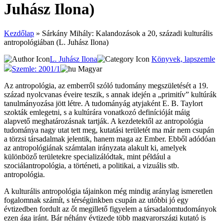
Juhász Ilona)
Kezdőlap
»
Sárkány Mihály: Kalandozások a 20, századi kulturális
antropológiában (L. Juhász Ilona)
L. Juhász Ilona
Könyvek, lapszemle
Szemle: 2001/1
Magyar
Az antropológia, az emberről szóló tudomány megszületését a 19.
század nyolcvanas éveire teszik, s annak idején a „primitív” kultúrák
tanulmányozása jött létre. A tudományág atyjaként E. B. Taylort
szokták emlegetni, s a kultúrára vonatkozó definícióját máig
alapvető meghatározásnak tartják. A kezdetektől az antropológia
tudománya nagy utat tett meg, kutatási területét ma már nem csupán
a törzsi társadalmak jelentik, hanem maga az Ember. Ebből adódóan
az antropológiának számtalan irányzata alakult ki, amelyek
különböző területekre specializálódtak, mint például a
szociálantropológia, a történeti, a politikai, a vizuális stb.
antropológia.
A kulturális antropológia tájainkon még mindig aránylag ismeretlen
fogalomnak számít, s térségünkben csupán az utóbbi jó egy
évtizedben fordult az őt megillető figyelem a társadalomtudományok
ezen ága iránt. Bár néhány évtizede több magyarországi kutató is