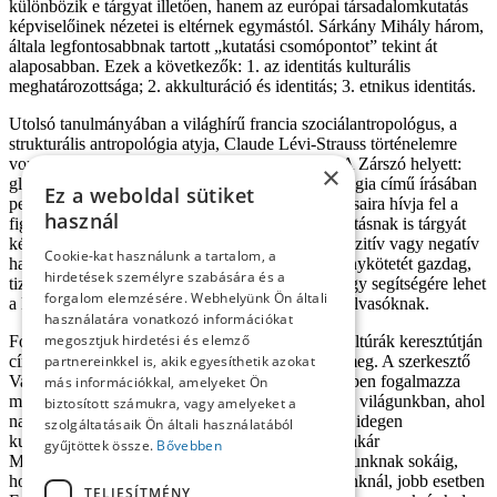
különbözik e tárgyat illetően, hanem az európai társadalomkutatás
képviselőinek nézetei is eltérnek egymástól. Sárkány Mihály három,
általa legfontosabbnak tartott „kutatási csomópontot” tekint át
alaposabban. Ezek a következők: 1. az identitás kulturális
meghatározottsága; 2. akkulturáció és identitás; 3. etnikus identitás.
Utolsó tanulmányában a világhírű francia szociálantropológus, a
strukturális antropológia atyja, Claude Lévi-Strauss történelemre
vonatkoztatott felfogását ismerteti az olvasóval. A Zárszó helyett:
×
globalizáció, modernizáció és kulturális antropológia című írásában
Ez a weboldal sütiket
pedig olyan folyamatokra és azok társadalmi hatásaira hívja fel a
használ
figyelmet, amelyek a kulturális antropológiai kutatásnak is tárgyát
képezik, és sok a nyitott kérdés ezen fogalmak pozitív vagy negatív
Cookie-kat használunk a tartalom, a
hatásainak megítélését illetően. A szerző tanulmánykötetét gazdag,
hirdetések személyre szabására és a
tizennyolc oldalas bibliográfiával zárja, amely nagy segítségére lehet
forgalom elemzésére. Webhelyünk Ön általi
a kulturális antropológiában tájékozódni kívánó olvasóknak.
használatára vonatkozó információkat
megosztjuk hirdetési és elemző
Fontosnak tartom megemlíteni, hogy e kötet a Kultúrák keresztútján
címmel elindított sorozat első darabjaként jelent meg. A szerkesztő
partnereinkkel is, akik egyesíthetik azokat
Vargyas Gábor beköszöntőjében a következőképpen fogalmazza
más információkkal, amelyeket Ön
meg a sorozat küldetését: „Gyorsan globalizálódó világunkban, ahol
biztosított számukra, vagy amelyeket a
naponta szembetalálkozunk, sőt konfrontálódunk idegen
szolgáltatásaik Ön általi használatából
kultúrákkal, ideológiákkal és értékrendszerekkel akár
gyűjtöttek össze.
Bővebben
Magyarországon is, aligha engedhetjük meg magunknak sokáig,
hogy az általunk ismert világ határait szomszédainknál, jobb esetben
TELJESÍTMÉNY