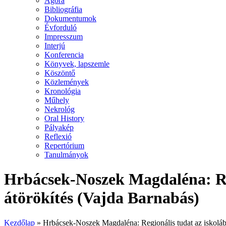
Agora
Bibliográfia
Dokumentumok
Évforduló
Impresszum
Interjú
Konferencia
Könyvek, lapszemle
Köszöntő
Közlemények
Kronológia
Műhely
Nekrológ
Oral History
Pályakép
Reflexió
Repertórium
Tanulmányok
Hrbácsek-Noszek Magdaléna: Regi
átörökítés (Vajda Barnabás)
Kezdőlap
»
Hrbácsek-Noszek Magdaléna: Regionális tudat az iskolába