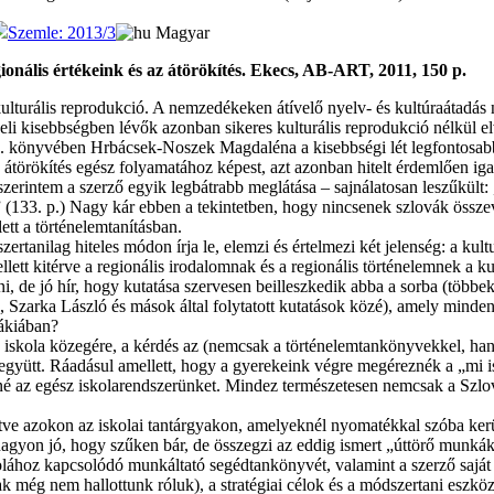
Szemle: 2013/3
Magyar
nális értékeink és az átörökítés. Ekecs, AB-ART, 2011, 150 p.
ulturális reprodukció. A nemzedékeken átívelő nyelv- és kultúraátadás
li kisebbségben lévők azonban sikeres kulturális reprodukció nélkül el
és c. könyvében Hrbácsek-Noszek Magdaléna a kisebbségi lét legfontosa
s átörökítés egész folyamatához képest, azt azonban hitelt érdemlően iga
zerintem a szerző egyik legbátrabb meglátása – sajnálatosan leszűkült: 
(133. p.) Nagy kár ebben a tekintetben, hogy nincsenek szlovák összev
tt a történelemtanításban.
ilag hiteles módon írja le, elemzi és értelmezi két jelenség: a kulturá
llett kitérve a regionális irodalomnak és a regionális történelemnek a ku
de jó hír, hogy kutatása szervesen beilleszkedik abba a sorba (többek
Szarka László és mások által folytatott kutatások közé), amely minden 
vákiában?
 iskola közegére, a kérdés az (nemcsak a történelemtankönyvekkel, h
gyütt. Ráadásul amellett, hogy a gyerekeink végre megéreznék a „mi is
tné az egész iskolarendszerünket. Mindez természetesen nemcsak a Szlo
ve azokon az iskolai tantárgyakon, amelyeknél nyomatékkal szóba kerül
 nagyon jó, hogy szűken bár, de összegzi az eddig ismert „úttörő munká
ához kapcsolódó munkáltató segédtankönyvét, valamint a szerző saját na
k még nem hallottunk róluk), a stratégiai célok és a módszertani eszk