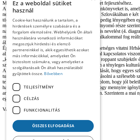
Ez a weboldal sütiket
Magdaléna könyve jó elméleti alapot nyújt e terület fejlesztéséhez.
A szerző elemzései körébe bevonta a történelemtankönyveket is, amelyek
használ
nemzeti narratívák (államnemzeti) szorgalmazása. Szlovákiában e két t
történelemtanításban), a (centralizált) tankönyvek pedig lényegében eg
Cookie-kat használunk a tartalom, a
megtudjuk, hogy a megkérdezett pedagógusok túlnyomó része szerint 
hirdetések személyre szabására és a
nagy mértékben tartják fontosnak mind a regionális nevelést (4. diagram
forgalom elemzésére. Webhelyünk Ön általi
művelődési program Szlovákia történetében első alkalommal fog reáli
használatára vonatkozó információkat
állami művelődési program szerves kiegészítői.
megosztjuk hirdetési és elemző
Éppen azért, mert módszeres kutatáson alapul, lehetséges vitatni Hr
partnereinkkel is, akik egyesíthetik azokat
alkotásokkal és a magyar nem­zeti szimbólumokkal kapcsolatos viszony
más információkkal, amelyeket Ön
„közelinek” vagy „távolinak” (61–62. p.). Ezek a roppant szubjektív
biztosított számukra, vagy amelyeket a
szintjén maradnak, mert nem sokat mondanak sem a tényleges kulturális
szolgáltatásaik Ön általi használatából
Azt, hogy a szerző miért kerüli meg annak a taglalását, hogy egyes s
gyűjtöttek össze.
Bővebben
tudományos kutatás képes lenne érdemben befolyásolni a szélesebb szl
teljes naivitás volna feltételezni. Azt viszont gondolom, hogy jól bel
TELJESÍTMÉNY
hat ki a központ a kulturális peremterületekre, s hogy mennyire igényl
arrogáns kulturális-oktatási centrumokkal szemben. Szerintem a mai ny
CÉLZÁS
egyáltalán nem vizsgálják.
Vajda Barnabás
FUNKCIONALITÁS
ÖSSZES ELFOGADÁSA