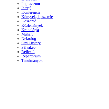
Impresszum
Interjú
Konferencia
Könyvek, lapszemle
Köszöntő
Közlemények
Kronológia
Műhely
Nekrológ
Oral History
Pályakép
Reflexió
Repertórium
Tanulmányok