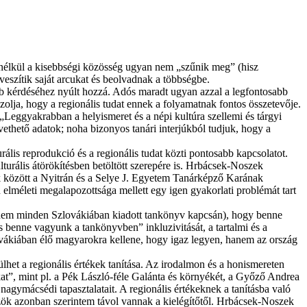
 nélkül a kisebbségi közösség ugyan nem „szűnik meg” (hisz
veszítik saját arcukat és beolvadnak a többségbe.
bb kérdéséhez nyúlt hozzá. Adós maradt ugyan azzal a legfontosabb
zolja, hogy a regionális tudat ennek a folyamatnak fontos összetevője.
„Leggyakrabban a helyismeret és a népi kultúra szellemi és tárgyi
ethető adatok; noha bizonyos tanári interjúkból tudjuk, hogy a
lis reprodukció és a regionális tudat közti pontosabb kapcsolatot.
lturális átörökítésben betöltött szerepére is. Hrbácsek-Noszek
 között a Nyitrán és a Selye J. Egyetem Tanár­képző Karának
elméleti megalapozottsága mellett egy igen gyakorlati problémát tart
anem minden Szlovákiában kiadott tankönyv kapcsán), hogy benne
 benne vagyunk a tankönyvben” inkluzivitását, a tartalmi és a
­vákiában élő magyarokra kellene, hogy igaz legyen, hanem az ország
het a regionális értékek tanítása. Az irodalmon és a honismereten
kat”, mint pl. a Pék László-féle Galánta és környékét, a Győző Andrea
gymácsédi tapasztalatait. A regionális értékeknek a tanításba való
özök azonban szerintem távol vannak a kielégítőtől. Hrbácsek-Noszek