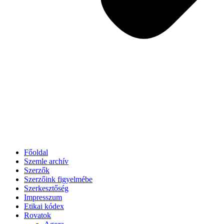
Főoldal
Szemle archív
Szerzők
Szerzőink figyelmébe
Szerkesztőség
Impresszum
Etikai kódex
Rovatok