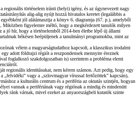
a regionális történelem iránti (helyi) igény, és az úgynevezett nagy
ásirányítás alig-alig nyújt hozzá hivatalos keretet (legalábbis a
t egyébként jól alátámasztja a könyv 6. diagramja (67. p.), amelyből
g. Miközben figyelemre méltó, hogy a megkérdezett tanulók milyen
z a jó hír, hogy a történelemből 2014-ben életbe lépő új állami
s tartalmak békésen beépüljenek a tanulmányi programokba, mint az
tozónak vélem a magyarságtudathoz kapcsolt, a klasszikus irodalmi
 egy adott földrajzi régiót a reszpondensek mennyire éreznek
val foglalkozó szakdolgozatban is) szerintem a probléma elemi
enciáiról.
aját regionális identitásukat, nem kérem számon. Azt pedig, hogy egy
a „felvidéki” vagy a „szlovmagyar vírussal fertőzöttek” kapcsán),
máshoz a kulturális centrum és a periféria az oktatás szintjén, hogyan
 esélyei vannak a perifériának vagy régiónak a mindig és mindenütt
elyek ránk várnak, mivel ezeket az anyaországbeli kutatók szinte