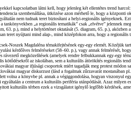
kel kapcsolatban látni kell, hogy jelenleg két ellentétes trend harcol: 
endencia szembenállása, ütközése azon mérhető le, hogy a központi oktat
yáltalán nem tudnak teret biztosítani a helyi-regionális igényeknek. Ez
a tankönyvekben „a regionális tematikák” csak „elvétve” je­lennek me
, 63. p.), mind a helytörténet oktatását (5. diagram, 65. p.), aközben a
san teret nyújtani mind alap-, mind középfokon arra, hogy a regionáli
bácsek-Noszek Magdaléna témakifejtésének egy-egy elemét. Közéjük tar
ulási kérdőíves felméréseket (58–60. p.), vagy annak felmérését, hogy
 és rávezető megközelítések (amelyek rendre felbukkannak egy-egy témá
 kötődésekről az iskolában, sem a kulturális átörökítés regionális tend
zlovákiai magyar ifjúsági csoportok miért tagadják meg protest módon s
ovákiai magyar diskurzust (lásd a fogalmak zűrzavarát mostanában pl. 
eillett volna a könyvbe pl. annak a végiggondolása, hogyan viszonyul egy
i egyáltalán a centrum a kulturális periféria utánpótlását. Azaz milyen
itott kulturális térben ezek a vizsgálatot igénylő legfőbb kérdések, am