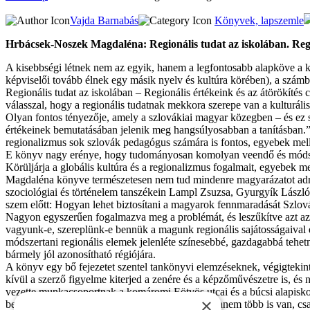
Vajda Barnabás
Könyvek, lapszemle
Hrbácsek-Noszek Magdaléna: Regionális tudat az iskolában. Regio
A kisebbségi létnek nem az egyik, hanem a legfontosabb alapköve a k
képviselői tovább élnek egy másik nyelv és kultúra körében), a számbe
Regionális tudat az iskolában – Regionális értékeink és az átörökít
válasszal, hogy a regionális tudatnak mekkora szerepe van a kulturáli
Olyan fontos tényezője, amely a szlovákiai magyar kö­zegben – és ez s
értékeinek bemutatásában jelenik meg hangsúlyosabban a tanításban.” 
regionalizmus sok szlovák pedagógus számára is fontos, egyebek melle
E könyv nagy erénye, hogy tudományosan komolyan veendő és módszertan
Körüljárja a globális kultúra és a regionalizmus fogalmait, egyebek me
Magdaléna könyve természetesen nem tud mindenre magyarázatot adni, 
szociológiai és történelem tanszékein Lampl Zsuzsa, Gyurgyík László, 
szem előtt: Hogyan lehet biztosítani a magyarok fennmaradását Szlo
Nagyon egyszerűen fogalmazva meg a problémát, és leszűkítve azt az
vagyunk-e, szereplünk-e bennük a magunk regionális sajátosságaival e
módszertani regionális elemek jelenléte színesebbé, gazdagabbá tehe
bármely jól azonosítható régiójára.
A könyv egy bő fejezetet szentel tankönyvi elemzéseknek, végigtekint
kívül a szerző figyelme kiterjed a zenére és a képzőművészetre is, és
vezette munkacsoportnak a komáromi Eötvös utcai és a búcsi alapiskol
×
bevonására már több szép példát ismerünk (alighanem több is van, csa