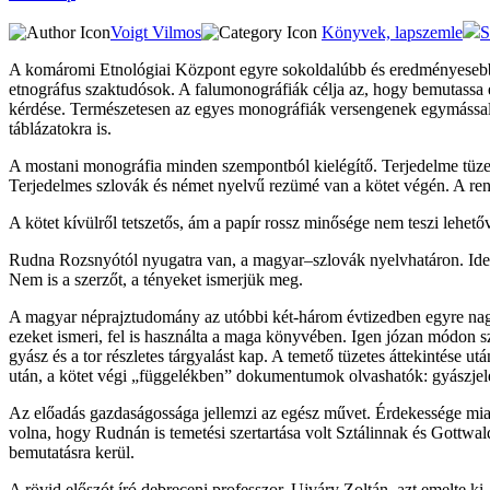
Voigt Vilmos
Könyvek, lapszemle
S
A komáromi Etnológiai Központ egyre sokoldalúbb és eredményesebb t
etnográfus szaktudósok. A falumonográfiák célja az, hogy bemutassa eg
kérdése. Természetesen az egyes monográfiák versengenek egymással: e
táblázatokra is.
A mostani monográfia minden szempontból kielégítő. Terjedelme tüzet
Terjedelmes szlovák és német nyelvű rezümé van a kötet végén. A rend
A kötet kívülről tetszetős, ám a papír rossz minősége nem teszi lehető
Rudna Rozsnyótól nyugatra van, a magyar–szlovák nyelvhatáron. Idev
Nem is a szerzőt, a tényeket ismerjük meg.
A magyar néprajztudomány az utóbbi két-három évtizedben egyre nagyo
ezeket ismeri, fel is használta a maga könyvében. Igen józan módon szi
gyász és a tor részletes tárgyalást kap. A temető tüzetes áttekintése 
után, a kötet végi „függelékben” dokumentumok olvashatók: gyászjele
Az előadás gazdaságossága jellemzi az egész művet. Érdekessége miat
volna, hogy Rudnán is temetési szertartása volt Sztálinnak és Gottwal
bemutatásra kerül.
A rövid előszót író debreceni professzor, Ujváry Zoltán, azt emelt