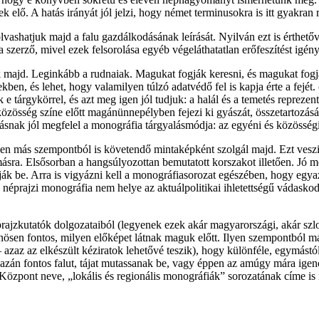
 elő. A hatás irányát jól jelzi, hogy német terminusokra is itt gyakra
ashatjuk majd a falu gazdálkodásának leírását. Nyilván ezt is érthetővé 
rző, mivel ezek felsorolása egyéb végeláthatatlan erőfeszítést igény
ák majd. Leginkább a rudnaiak. Magukat fogják keresni, és magukat fog
kben, és lehet, hogy valamilyen túlzó adatvédő fel is kapja érte a fej
tárgykörrel, és azt meg igen jól tudjuk: a halál és a temetés reprezentác
z közösség színe előtt magánünnepélyben fejezi ki gyászát, összetartozásá
ogásnak jól megfelel a monográfia tárgyalásmódja: az egyéni és közöss
en más szempontból is követendő mintaképként szolgál majd. Ezt veszi
sra. Elsősorban a hangsúlyozottan bemutatott korszakot illetően. Jó me
ák be. Arra is vigyázni kell a monográfiasorozat egészében, hogy egya
 néprajzi monográfia nem helye az aktuálpolitikai ihletettségű vádask
éprajzkutatók dolgozataiból (legyenek ezek akár magyarországi, akár szl
ösen fontos, milyen előképet látnak maguk előtt. Ilyen szempontból m
 azaz az elkészült kéziratok lehetővé teszik), hogy különféle, egymástó
azán fontos falut, tájat mutassanak be, vagy éppen az amúgy mára igen
zpont neve, „lokális és regionális monográfiák” sorozatának címe is ily