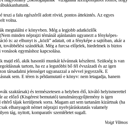
n rábukkanhatunk.
teszi a falu egészéről adott rövid, pontos áttekintés. Az egyes
elt volna.
ják megtalálni e könyvben. Még a legjobb adatközlők
ét. (Nem minden néprajzi témánál ajánlanám ugyanezt a fényképes-
ió is: az elhunyt is „közli” adatait, ott a fényképe a sajtóban, akár a
t, továbbélési szándékát. Még a furcsa előjelek, hiedelmek is biztos
égi vonások egymáshoz kapcsolása.
k majd elő, akik hasonló munkát kívánnak készíteni. Szükség is van
goldásnak tartom, ha ez a legutóbbi bő fél évszázadi és az igen
zon társadalmi jelenséget ugyanazzal a névvel jegyezzék. E
odásnak sem. E téren is példamutató e könyv: nem letagadja, hanem
ovák szaktársak) és természetesen a helyben élő, kiváló helyismerettel
ár az előző (Kisgérest bemutató) tanulmánygyűjtemény is igen
l eltérő tájak kerüljenek sorra. Magam azt sem tartanám kizártnak (ha
csak elhanyagolt német néprajzi nyelvjáráskutatás valamely
en tág, nyitott, komparatív szemléletet sugall.
Voigt Vilmos