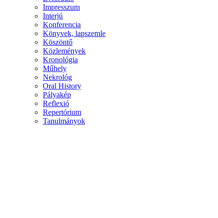
Impresszum
Interjú
Konferencia
Könyvek, lapszemle
Köszöntő
Közlemények
Kronológia
Műhely
Nekrológ
Oral History
Pályakép
Reflexió
Repertórium
Tanulmányok