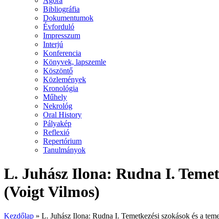
Agora
Bibliográfia
Dokumentumok
Évforduló
Impresszum
Interjú
Konferencia
Könyvek, lapszemle
Köszöntő
Közlemények
Kronológia
Műhely
Nekrológ
Oral History
Pályakép
Reflexió
Repertórium
Tanulmányok
L. Juhász Ilona: Rudna I. Temet
(Voigt Vilmos)
Kezdőlap
»
L. Juhász Ilona: Rudna I. Temetkezési szokások és a teme