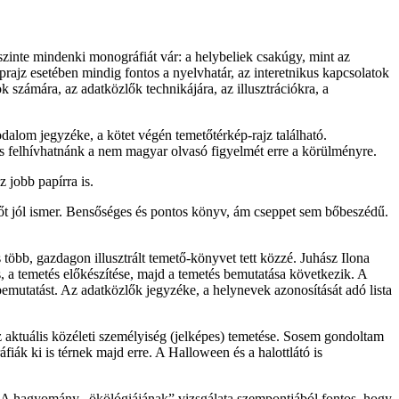
inte mindenki monográfiát vár: a helybeliek csakúgy, mint az
rajz esetében mindig fontos a nyelvhatár, az interetnikus kapcsolatok
számára, az adatközlők technikájára, az illusztrációkra, a
alom jegyzéke, a kötet végén temetőtérkép-rajz található.
is felhívhatnánk a nem magyar olvasó figyelmét erre a körülményre.
 jobb papírra is.
őt jól ismer. Bensőséges és pontos könyv, ám cseppet sem bőbeszédű.
bb, gazdagon illusztrált temető-könyvet tett közzé. Juhász Ilona
s, a temetés előkészítése, majd a temetés bemutatása következik. A
 bemutatást. Az adatközlők jegyzéke, a helynevek azonosítását adó lista
 aktuális közéleti személyiség (jelképes) temetése. Sosem gondoltam
iák ki is térnek majd erre. A Halloween és a halottlátó is
. A hagyomány „ökölógiájának” vizsgálata szempontjából fontos, hogy