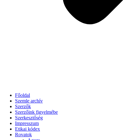
Főoldal
Szemle archív
Szerzők
Szerzőink figyelmébe
Szerkesztőség
Impresszum
Etikai kódex
Rovatok