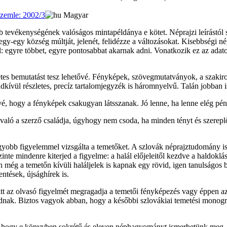
zemle: 2002/3
Magyar
evékenységének valóságos mintapéldánya e kötet. Néprajzi leírástól sz
y-egy község múltját, jelenét, felidézze a változásokat. Kisebbségi nép
gyre többet, egyre pontosabbat akarnak adni. Vonatkozik ez az adatok 
es bemutatást tesz lehetővé. Fényképek, szövegmutatványok, a szakirod
kívül részletes, precíz tartalomjegyzék is háromnyelvű. Talán jobban 
vé, hogy a fényképek csakugyan látsszanak. Jó lenne, ha lenne elég pénz
aló a szerző családja, úgyhogy nem csoda, ha minden tényt és szerepl
bb figyelemmel vizsgálta a temetőket. A szlovák néprajztudomány is tö
nte mindenre kiterjed a figyelme: a halál előjeleitől kezdve a haldoklá
után még a temetőn kívüli haláljelek is kapnak egy rövid, igen tanulságos
ntések, újsághírek is.
t az olvasó figyelmét megragadja a temetői fényképezés vagy éppen az
dnak. Biztos vagyok abban, hogy a későbbi szlovákiai temetési monográf
e ki, hogy e könyvben sokrétű és eleven néphagyományt ismerhetünk meg