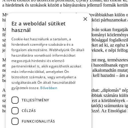
a hiedelmek és szokások között a bányászokra jellemző formák kerültek
Minthogy a kötetben csak egy témakör fért el, a továbbiakban külön olv
×
hiedelmekhez vagy szokásokhoz nem hoz nemzetközi párhuzamokat a sze
Ez a weboldal sütiket
használ
Mivel e kiváló szemle élvezetes olvasmány is, nyilván sokan forgatj
fényképgalériáját is. Ez újítás a magyar néprajztudományi közleménye
Cookie-kat használunk a tartalom, a
személyi adatos azonosítást.) Ám Juhász Ilona méltósággal foglalkozik e 
hirdetések személyre szabására és a
sírkövön is. A család is reprezentál: gyászjelentéseket ad ki, az egés
forgalom elemzésére. Webhelyünk Ön általi
jelzői a régi meg új mentális környezetnek. E tényeknek, e népi felf
használatára vonatkozó információkat
Minthogy a könyv a „monográfia”-sorozatban jelent meg, természetes
megosztjuk hirdetési és elemző
arra, hogy a komáromi monográfia-sorozat kötetei hasonlítsanak egymá
partnereinkkel is, akik egyesíthetik azokat
nehezen előkereshető jóval korábbi adatokat csak alkalomadtán mutatj
más információkkal, amelyeket Ön
jelenségek bemutatásakor nem kell szépíteni, nem kell hazudni – ám a
biztosított számukra, vagy amelyeket a
bemutatja a falu aktuális életét.
szolgáltatásaik Ön általi használatából
gyűjtöttek össze.
Bővebben
Ami a sorozat egészét illeti, két forrásból táplálkozhat: „diplomás” n
rendelkező „önkéntes” gyűjtők munkáiból. Ez utóbbiak számára külön
TELJESÍTMÉNY
szerencsés példa volt. Még azt is igényelnénk (ha ezt a körülmények –
ugyan ezt meg lehet szervezni!), hogy szlovák kutató(k) számunkra ig
CÉLZÁS
hozzáférhető, eddig nem közölt anyagát tegyük közzé. Az Etnológiai Kö
FUNKCIONALITÁS