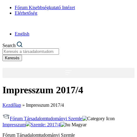
Fórum Kisebbségkutató Intézet
Elérhetőség
English
Search
Keresés
Impresszum 2017/4
Kezdőlap
»
Impresszum 2017/4
Fórum Társadalomtudományi Szemle
Impresszum
Szemle: 2017/4
Magyar
Fó­rum Tár­sa­da­lom­tu­do­má­nyi Szem­le