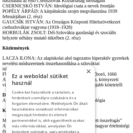
használata az első Csehszlovák Köztársaság bíróságain
CSERNICSKÓ ISTVÁN: Ideológiai csata a nevek frontján
POPÉLY ÁRPÁD: A kárpátukrán szojm megválasztása 1939
februárjában (2. rész)
GAUCSÍK ISTVÁN: Az Országos Központi Hitelszövetkezet
csehszlovákiai vagyona (1918–1928)
HORBULÁK ZSOLT: Dél-Szlovákia gazdasági és szociális
helyzete néhány mutató tükrében (2. rész)
Közlemények
LACZA ILONA: Az alapiskolai alsó tagozatos hiperaktív gyerekek
nevelési módszereinek összehasonlítása a szlovákiai
iskolarendszerben
×
FÜLÖP LÁSZLÓ: I. Rákóczi Ferenc esküvője. Zboró, 1666
Ez a weboldal sütiket
A.GERGELY ANDRÁS: Társadalom-morfológia, környezeti
használ
világok, antropogén együtthatások. Pászka Imre újabb köteteiről
Cookie-kat használunk a tartalom, a
Dokumentumok
hirdetések személyre szabására és a
A komáromi Etnológiai Központ húsz éve. Kronológia
forgalom elemzésére. Webhelyünk Ön általi
használatára vonatkozó információkat
Könyvek
megosztjuk hirdetési és elemző
MOLNÁR IMRE (összeáll.): „Gyűlölködés helyett összefogás”
partnereinkkel is, akik egyesíthetik azokat
Adalékok a két világháború közti csehszlovákiai magyar értelmiségi
más információkkal, amelyeket Ön
és diákmozgalmak történetéhez (
Tóth Pál Péter)
biztosított számukra, vagy amelyeket a