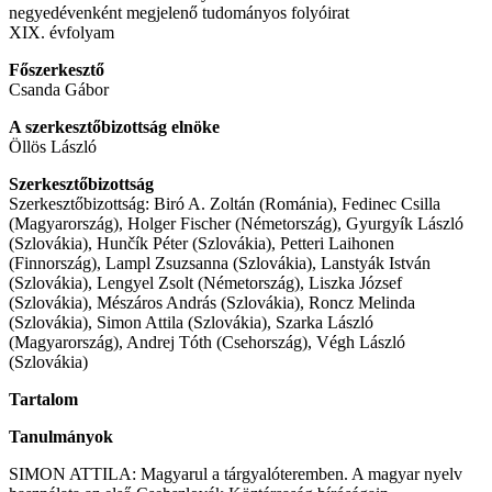
negyedévenként megjelenő tu­do­má­nyos fo­lyó­ira­t
XIX. év­fo­lyam
Főszerkesztő
Csanda Gábor
A szerkesztőbizottság elnöke
Öllös László
Szer­kesz­tő­bi­zott­ság
Szerkesztőbizottság: Biró A. Zoltán (Románia), Fedinec Csilla
(Magyarország), Holger Fischer (Németország), Gyurgyík László
(Szlovákia), Hunčík Péter (Szlovákia), Petteri Laihonen
(Finnország), Lampl Zsuzsanna (Szlovákia), Lanstyák István
(Szlovákia), Lengyel Zsolt (Németország), Liszka József
(Szlovákia), Mészáros András (Szlovákia), Roncz Melinda
(Szlovákia), Simon Attila (Szlovákia), Szarka László
(Magyarország), Andrej Tóth (Csehország), Végh László
(Szlovákia)
Tartalom
Tanulmányok
SIMON ATTILA: Magyarul a tárgyalóteremben. A magyar nyelv