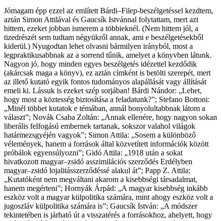
Jómagam épp ezzel az említett Bárdi–Filep-beszélgetéssel kezdtem,
aztán Simon Attilával és Gaucsík Istvánnal folytattam, mert azt
hittem, ezeket jobban ismerem a többieknél. (Nem hittem jól, a
tizedrészét sem tudtam négyükről annak, ami e beszélgetésekből
kiderül.) Nyugodtan lehet olvasni bármilyen irányból, most a
legpraktikusabbnak az a sorrend tűnik, amelyet a könyvben látunk.
Nagyon jó, hogy minden egyes beszélgetés idézettel kezdődik
(akárcsak maga a könyv), ez aztán címként is betölti szerepét, mert
az illető kutató egyik fontos tudományos alapállását vagy állítását
emeli ki. Lássuk is ezeket szép sorjában! Bárdi Nándor: „Lehet,
hogy most a köztesség biztosítása a feladatunk?”; Stefano Bottoni:
„Minél többet kutatok e témában, annál bonyolultabbnak látom a
választ”; Novák Csaba Zoltán: „Annak ellenére, hogy nagyon sokan
liberális felfogású embernek tartanak, sokszor valahol világok
határmezsgyéjén vagyok”; Simon Attila: „Sosem a különböző
vélemények, hanem a források által közvetített információk között
próbálok egyensúlyozni”; Gidó Attila: „1918 után a sokat
hivatkozott magyar–zsidó asszimilációs szerződés Erdélyben
magyar–zsidó lojalitásszerződéssé alakul át”; Papp Z. Attila:
„Kutatóként nem megváltani akarom a kisebbségi társadalmat,
hanem megérteni”; Hornyák Árpád: „A magyar kisebbség inkább
eszköz volt a magyar külpolitika számára, mint ahogy eszköz volt a
jugoszláv külpolitika számára is”; Gaucsík István: „A módszer
tekintetében is járható út a visszatérés a forrásokhoz, ahelyett, hogy