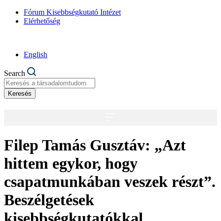
Fórum Kisebbségkutató Intézet
Elérhetőség
English
Search
Keresés
Filep Tamás Gusztáv: „Azt
hittem egykor, hogy
csapatmunkában veszek részt”.
Beszélgetések
kisebbségkutatókkal