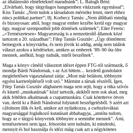
az általánosító elméleteknél maradnánk”; L. Balogh Béni:
„Elvárható, hogy tárgyilagos hangnemben vitázzunk egymással”;
Kiss Tamás: „Nem tudok a társadalom mérnöke lenni, mert ehhez
nincs politikai partner”; Ifj. Korhecz Tamás: „Nem állítható mindig
és bizonyosan: attól, hogy magyar ember kezébe kerül egy magyar
ügy, magyar szempontból jobb döntések születnek”; Eiler Ferenc:
„»Természetesen« Magyarország is a nemzetiesítő államok közé
tartozott a 20. században”; Filep Tamás Gusztáv: „Úgy döntöttem:
bemegyek a könyvtárba, és nem jövök ki addig, amíg nem találok
választ azokra a kérdésekre, amiken az emberek ’89–90 óta ölre
mennek, anélkül, hogy tudnák, miről beszélnek”.
Maga a könyv címéül választott idézet éppen FTG-tól származik, ő
mondja Bárdi Nándornak, s az Azt hittem… kezdetű gondolatot
meglehetősen vigasztalanul zárja: „Most már belátom, többnyire
egyéni karrierépítésről volt szó.” Mármint a társak részéről, Igen,
Filep Tamás Gusztáv alighanem maga sem sejti, hogy a ritka szívós
és kitartó „munkatársak” közé tartozik, akikből nem sok akad, meg
akik feltétlen alkalmasak a csapatmunkára. Csak kötetterve ötven
van, derül ki a Bárdi Nándorral folytatott beszélgetésből. S azért azt
cáfolnom illik és kell, amikor azt nyilatkozza, a csehszlovákiai
magyarsággal foglalkozó kutatásait abbahagyja, „amióta tudom,
hogy az e tárgyú könyveink többnyire a semmibe mennek”. Ami,
természetesen nem igaz, felsorolni sem tudnám, ki mindenki,
mennyit és hol használja és idézi máig csak azt a négykötetes