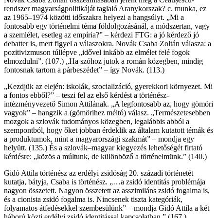
rendszer magyarságpolitikáját taglaló Aranykorszak? c. munka, ez
az 1965–1974 közötti időszakra helyezi a hangsúlyt. „Mi a
fontosabb egy történelmi téma földolgozásánál, a módszertan, vagy
a szemlélet, esetleg az empíria?” – kérdezi FTG: a jó kérdező jó
debatter is, mert figyel a válaszokra. Novák Csaba Zoltán válasza: a
pozitivizmuson túllépve „idővel inkább az elmélet felé fogok
elmozdulni”. (107.) „Ha szóhoz jutok a román közegben, mindig
fontosnak tartom a párbeszédet” – így Novák. (113.)
„Kezdjük az elején: iskolák, szocializáció, gyerekkori környezet. Mi
a fontos ebből?” – teszi fel az első kérdést a történész-
intézményvezető Simon Attilának. „A legfontosabb az, hogy gömöri
vagyok” – hangzik a (gömörihez méltó) válasz. „Természetesebben
mozgok a szlovák tudományos közegben, legalábbis abból a
szempontból, hogy őket jobban érdeklik az általam kutatott témák és
a produktumok, mint a magyarországi szakmát” – mondja egy
helyütt. (135.) És a szlovák–magyar kiegyezés lehetőségét firtató
kérdésre: „közös a múltunk, de különböző a történelmünk.” (140.)
Gidó Attila történész az erdélyi zsidóság 20. századi történetét
kutatja, bátyja, Csaba is történész. „…a zsidó identitás problémája
nagyon összetett. Nagyon összetett az asszimiláns zsidó fogalma is,
és a cionista zsidó fogalma is. Nincsenek tiszta kategóriák,
folyamatos átfedésekkel szembesülünk” – mondja Gidó Attila a két
háború közti erdélyi zsidó identitással kapcsolatban.” (167.)