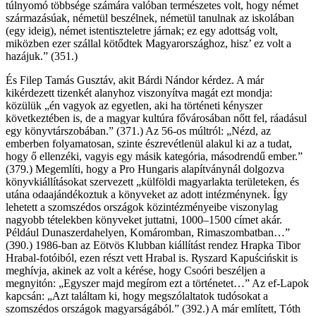
túlnyomó többsége számára valóban természetes volt, hogy német
származásúak, németül beszélnek, németül tanulnak az iskolában
(egy ideig), német istentiszteletre járnak; ez egy adottság volt,
miközben ezer szállal kötődtek Magyarországhoz, hisz’ ez volt a
hazájuk.” (351.)
És Filep Tamás Gusztáv, akit Bárdi Nándor kérdez. A már
kikérdezett tizenkét alanyhoz viszonyítva magát ezt mondja:
közülük „én vagyok az egyetlen, aki ha történeti kényszer
következtében is, de a magyar kultúra fővárosában nőtt fel, ráadásul
egy könyvtárszobában.” (371.) Az 56-os múltról: „Nézd, az
emberben folyamatosan, szinte észrevétlenül alakul ki az a tudat,
hogy ő ellenzéki, vagyis egy másik kategória, másodrendű ember.”
(379.) Megemlíti, hogy a Pro Hungaris alapítványnál dolgozva
könyvkiállításokat szervezett „külföldi magyarlakta területeken, és
utána odaajándékoztuk a könyveket az adott intézménynek. Így
lehetett a szomszédos országok közintézményeibe viszonylag
nagyobb tételekben könyveket juttatni, 1000–1500 címet akár.
Például Dunaszerdahelyen, Komáromban, Rimaszombatban…”
(390.) 1986-ban az Eötvös Klubban kiállítást rendez Hrapka Tibor
Hrabal-fotóiból, ezen részt vett Hrabal is. Ryszard Kapuścińskit is
meghívja, akinek az volt a kérése, hogy Csoóri beszéljen a
megnyitón: „Egyszer majd megírom ezt a történetet…” Az ef-Lapok
kapcsán: „Azt találtam ki, hogy megszólaltatok tudósokat a
szomszédos országok magyarságából.” (392.) A már említett, Tóth