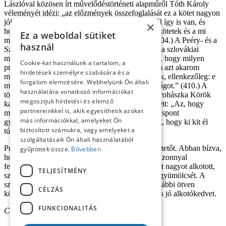
Lászlóval közösen írt művelődéstörténeti alapműről Tóth Károly
véleményét idézi: „az előzmények összefoglalását ez a kötet nagyon
jól elvégezte. Szeretném hinni, hogy ez nagyjából így is van, és
×
hogy az ő munkájuk, a Magyarok Szlovákiában kötetek és a mi
Ez a weboldal sütiket
művelődéstörténetünk között van kontinuitás.” (404.) A Peéry- és a
használ
Szvatkó-kötetek összeállítójaként: „Láttam, hogy a szlovákiai
magyar közösség nem ismeri a múltját, nem tudja, hogy milyen
Cookie-kat használunk a tartalom, a
problémák foglalkoztatták az elődöket. Ezzel nem azt akarom
hirdetések személyre szabására és a
mondani, hogy mi ezzel szemben mindent tudtunk, ellenkezőleg: e
forgalom elemzésére. Webhelyünk Ön általi
munkák elvégzése közben ismertük meg ezt a világot.” (410.) A
használatára vonatkozó információkat
történelmi kisebbségi közelmúltról, a Sarló és a Prohászka Körök
megosztjuk hirdetési és elemző
kapcsán, melyekről ’89 előtt torzult képünk lehetett: „Az, hogy
partnereinkkel is, akik egyesíthetik azokat
milyen képet alkotunk a múltról, hogy melyik álláspont
más információkkal, amelyeket Ön
győzedelmeskedik, nagyon sok esetben attól függ, hogy ki kit él
biztosított számukra, vagy amelyeket a
túl.” (412.)
szolgáltatásaik Ön általi használatából
Próbáltam nagyon rövidre fogni ezt a könyvismertetőt. Abban bízva,
gyűjtöttek össze.
Bővebben
hogy a nem idézett részekre kíváncsiak minden bizonnyal
fellapozzák a könyvet. Filep Tamás Gusztáv ismét nagyot alkotott,
TELJESÍTMÉNY
szorgalma, tehetsége és kutatóhajlama meghozta gyümölcsét. A
szerző augusztusban lesz kerek hatvanéves. A további ötven
CÉLZÁS
kötetterve megvalósításához kívánunk neki erőt és jó alkotókedvet.
FUNKCIONALITÁS
Csanda Gábor