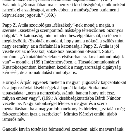
Valamint: „Romániában ma is nemzeti kisebbségként, etnikumként
ismerik el a zsidóságot, amely ebben a minőségében parlamenti
képviseletre jogosult.” (169.)
Papp Z. Attila szociológus „félszékely”-nek mondja magát, s
szerinte „kisebbségi szempontból másképp tételeződnek bizonyos
dolgok”. A katonaság, mint minden beszélgetőtársnál, esetében is
megidéződik. (Szokták mondani, hogy ami a nőknél a szülés mint
nagy esemény, az a férfiaknál a katonaság.) Papp Z. Attila is jól
viselte ezt az időszakot, sokakhoz hasonlóan olvasott. Sokat,
románul. „A kutatóintézeteknek elsősorban szakmai autonómiájuk
van” – mondja. (189.) Intézményében, a Társadalomtudományi
Kutatóközpontban kiemelten kezelik a magyarországi cigányság
kérdését, de a romakutatást mint olyat is.
Hornyák Árpád egyebek mellett a magyar–jugoszláv kapcsolatokat
és a jugoszláviai kisebbségek állapotát kutatja. Sorkatonai
tapasztalata: „nem a nemzetiség számít, hanem hogy mit érsz,
milyen ember vagy”. (199.) A kisebbségkutatásba Bárdi Nándor
vezette be. Nagy különbséget tételez a magyar és a szerb
mentalitásban: ha a magyar lobbanékony és hirtelen, „ez talán még
fokozottabban igaz a szerbekre”. Mirnics Károlyt említi: újabb
ismerős név.
Gaucsík István történész felmenőivel szemben, akik magyarságuk