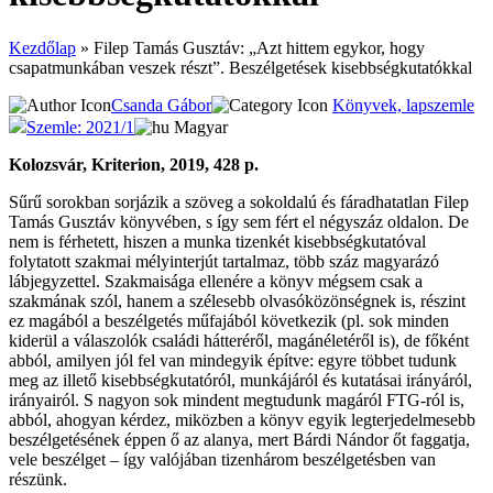
Kezdőlap
»
Filep Tamás Gusztáv: „Azt hittem egykor, hogy
csapatmunkában veszek részt”. Beszélgetések kisebbségkutatókkal
Csanda Gábor
Könyvek, lapszemle
Szemle: 2021/1
Magyar
Kolozsvár, Kriterion, 2019, 428 p.
Sűrű sorokban sorjázik a szöveg a sokoldalú és fáradhatatlan Filep
Tamás Gusztáv könyvében, s így sem fért el négyszáz oldalon. De
nem is férhetett, hiszen a munka tizenkét kisebbségkutatóval
folytatott szakmai mélyinterjút tartalmaz, több száz magyarázó
lábjegyzettel. Szakmaisága ellenére a könyv mégsem csak a
szakmának szól, hanem a szélesebb olvasóközönségnek is, részint
ez magából a beszélgetés műfajából következik (pl. sok minden
kiderül a válaszolók családi hátteréről, magánéletéről is), de főként
abból, amilyen jól fel van mindegyik építve: egyre többet tudunk
meg az illető kisebbségkutatóról, munkájáról és kutatásai irányáról,
irányairól. S nagyon sok mindent megtudunk magáról FTG-ról is,
abból, ahogyan kérdez, miközben a könyv egyik legterjedelmesebb
beszélgetésének éppen ő az alanya, mert Bárdi Nándor őt faggatja,
vele beszélget – így valójában tizenhárom beszélgetésben van
részünk.