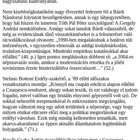
nagyszabású kiadványában.
Nem kisebbségkutatóként nagy élvezettel fedezem föl a Bárdi
Nándorral folytatott beszélgetésben, annak is egy lábjegyzetében,
hogy hát hiszen én ismerem Tóth Pál Péter szociológust! A.Gergely
Andrást nemkülönben. Amúgy sokat tanulok Bárdi válaszaiból, de
még az evidenciának tűnő visszatekintéseket is a felismerésre való
rácsodálkozással olvasom: „1990-ben megalakulnak a határon túli
intézmények, s egyszerűen elmossák az addigi irodalmárkodást,
irodalom-központúságot. Mindenki empirikus kutatásokkal akar
előállni.” (40. p.) Igen pontos meglátásokra döbbent rá: „a 2004-es
népszavazás során, amikor a modernizációs retorika és a jóléti
sovinizmus érzete hiszterizálódva összecsúszott…” (52.)
Stefano Bottoni Erdély-szakértő, a ’89 előtti időszakra
vonatkoztatva mondja: „Könnyű ma csupán erkölcsi alapon elítélni
a Ceaușescu-rendszert, ahogy sokan teszik, és ezt valahogy el tudom
fogadni, mivel valóban egy brutális elnyomó gépezetről volt szó. De
sokkal nehezebb terepmunkával és mikroszinten megvizsgálni,
hogyan változott meg egy adott területnek a népessége, vagy hogy
milyen etnikai elitcsere előzi meg a politikai megtorlásokat egy
erdélyi városban. Ezek még mindig kellemetlen tematikák, mert
akarva-akaratlanul az éppen aktuális államhatalom legitimitását
bolygatják.” (71.)
Novák Csaba Zoltán összeállításában jelent meg a Ceaușescu-