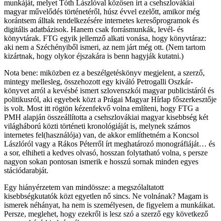
munkáját, melyet Tóth Lászlóval közösen írt a csehszlovákiai
magyar művelődés történetéről, húsz évvel ezelőtt, amikor még
korántsem álltak rendelkezésére internetes keresőprogramok és
digitális adatbázisok. Hanem csak forrásmunkák, levél- és
könyvtárak. FTG egyik jellemző alkati vonása, hogy könyvtáraz:
aki nem a Széchényiből ismeri, az nem járt még ott. (Nem tartom
kizártnak, hogy olykor éjszakára is benn hagyják kutatni.)
Nota bene: miközben ez a beszélgetéskönyv megjelent, a szerző,
mintegy mellesleg, összehozott egy kiváló Petrogalli Oszkár-
könyvet arról a kevésbé ismert szlovenszkói magyar publicistáról és
politikusról, aki egyebek közt a Prágai Magyar Hírlap főszerkesztője
is volt. Most itt rögtön kézenfekvő volna említeni, hogy FTG a
PMH alapján összeállította a csehszlovákiai magyar kisebbség két
világháború közti történeti kronológiáját is, melynek számos
internetes fel(használója) van, de akkor említhetném a Koncsol
Lászlóról vagy a Rákos Péterről írt meghatározó monográfiáját… és
a sor, elhiheti a kedves olvasó, hosszan folytatható volna, s persze
nagyon sokan pontosan ismerik e hosszú sornak minden egyes
stációdarabját.
Egy hiányérzetem van mindössze: a megszólaltatott
kisebbségkutatók közt egyetlen nő sincs. Ne volnának? Magam is
ismerek néhányat, ha nem is személyesen, de figyelem a munkáikat.
Persze, meglehet, hogy ezekről is lesz szó a szerző egy következő