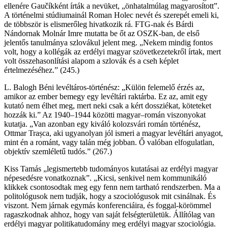
ellenére Gaučíkként írták a nevüket, „önhatalmúlag magyarosított”.
A történelmi stúdiumainál Roman Holec nevét és szerepét emeli ki,
de többször is elismerőleg hivatkozik rá. FTG-nak és Bárdi
Nándornak Molnár Imre mutatta be őt az OSZK-ban, de első
jelentős tanulmánya szlovákul jelent meg. „Nekem mindig fontos
volt, hogy a kollégák az erdélyi magyar szövetkezetekről írtak, mert
volt összehasonlítási alapom a szlovák és a cseh képlet
értelmezéséhez.” (245.)
L. Balogh Béni levéltáros-történész: „Külön felemelő érzés az,
amikor az ember bemegy egy levéltári raktárba. Ez az, amit egy
kutató nem élhet meg, mert neki csak a kért dossziékat, köteteket
hozzák ki.” Az 1940–1944 közötti magyar–román viszonyokat
kutatja. „Van azonban egy kiváló kolozsvári román történész,
Ottmar Trașca, aki ugyanolyan jól ismeri a magyar levéltári anyagot,
mint én a románt, vagy talán még jobban. Ő valóban elfogulatlan,
objektív szemléletű tudós.” (267.)
Kiss Tamás „legismertebb tudományos kutatásai az erdélyi magyar
népesedésre vonatkoznak”. „Kicsi, senkivel nem kommunikáló
klikkek csontosodtak meg egy fenn nem tartható rendszerben. Ma a
politológusok nem tudják, hogy a szociológusok mit csinálnak. És
viszont. Nem járnak egymás konferenciáira, és foggal-körömmel
ragaszkodnak ahhoz, hogy van saját felségterületük. Állítólag van
erdélyi magyar politikatudomány meg erdélyi magyar szociológia.