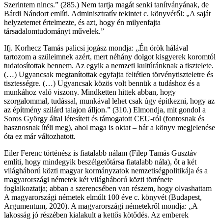
Szerintem nincs.” (285.) Nem tartja magát senki tanítványának, de
Bárdi Nándort említi. Adminisztratív tekintet c. könyvéről: „A saját
helyzetemet értelmezte, és azt, hogy én milyenfajta
társadalomtudományt művelek.”
Ifj. Korhecz Tamás palicsi jogász mondja: „Én örök hálával
tartozom a szüleimnek azért, mert néhány dolgot kisgyerek koromtól
tudatosítottak bennem. Az egyik a nemzeti kultúránknak a tisztelete.
(…) Ugyancsak megtanítottak egyfajta feltétlen törvénytiszteletre és
tisztességre. (…) Ugyancsak közös volt bennük a tudáshoz és a
munkához való viszony. Mindketten hittek abban, hogy
szorgalommal, tudással, munkával lehet csak úgy építkezni, hogy az
az építmény szilárd talajon álljon.” (310.) Elmondja, mit gondol a
Soros György által létesített és támogatott CEU-ról (fontosnak és
hasznosnak ítéli meg), ahol maga is oktat – bár a könyv megjelenése
óta ez már változhatott.
Eiler Ferenc történész is fiatalabb nálam (Filep Tamás Gusztáv
említi, hogy mindegyik beszélgetőtársa fiatalabb nála), őt a két
világháború közti magyar kormányzatok nemzetiségpolitikája és a
magyarországi németek két világháború közti története
foglalkoztatja; abban a szerencsében van részem, hogy olvashattam
A magyarországi németek elmúlt 100 éve c. könyvét (Budapest,
Argumentum, 2020). A magyarországi németekről mondja: „A
lakosság jó részében kialakult a kettős kötődés. Az emberek