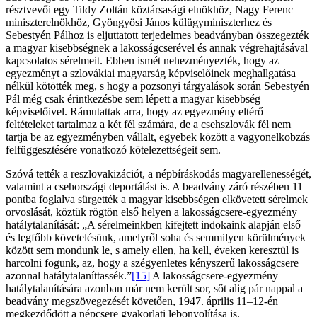
résztvevői egy Tildy Zoltán köztársasági elnökhöz, Nagy Ferenc
miniszterelnökhöz, Gyöngyösi János külügyminiszterhez és
Sebestyén Pálhoz is eljuttatott terjedelmes beadványban összegezték
a magyar kisebbségnek a lakosságcserével és annak végrehajtásával
kapcsolatos sérelmeit. Ebben ismét nehezményezték, hogy az
egyezményt a szlovákiai magyarság képviselőinek meghallgatása
nélkül kötötték meg, s hogy a pozsonyi tárgyalások során Sebestyén
Pál még csak érintkezésbe sem lépett a magyar kisebbség
képviselőivel. Rámutattak arra, hogy az egyezmény eltérő
feltételeket tartalmaz a két fél számára, de a csehszlovák fél nem
tartja be az egyezményben vállalt, egyebek között a vagyonelkobzás
felfüggesztésére vonatkozó kötelezettségeit sem.
Szóvá tették a reszlovakizációt, a népbíráskodás magyarellenességét,
valamint a csehországi deportálást is. A beadvány záró részében 11
pontba foglalva sürgették a magyar kisebbségen elkövetett sérelmek
orvoslását, köztük rögtön első helyen a lakosságcsere-egyezmény
hatálytalanítását: „A sérelmeinkben kifejtett indokaink alapján első
és legfőbb követelésünk, amelyről soha és semmilyen körülmények
között sem mondunk le, s amely ellen, ha kell, éveken keresztül is
harcolni fogunk, az, hogy a szégyenletes kényszerű lakosságcsere
azonnal hatálytalaníttassék.”
[15]
A lakosságcsere-egyezmény
hatálytalanítására azonban már nem került sor, sőt alig pár nappal a
beadvány megszövegezését követően, 1947. április 11–12-én
megkezdődött a népcsere gyakorlati lebonyolítása is.