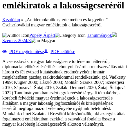
emlékiratok a lakosságcseréről
Kezdőlap
»
„Antidemokratikus, értelmetlen és kegyetlen”
Csehszlovákiai magyar emlékiratok a lakosságcseréről
Popély Árpád
Tanulmányok
Szemle: 2024/3
Magyar
PDF megjelenítése
PDF letöltése
A csehszlovák–magyar lakosságcsere történelmi hátteréről,
diplomáciai előkészítéséről és lebonyolításáról a rendszerváltás utáni
három és fél évtized kutatásainak eredményeként immár
meglehetősen gazdag szakirodalommal rendelkezünk. (pl. Vadkerty
1999; Kugler 2000; László 2003; Molnár–Szarka 2007; Szederjesi
2010; Sáposová–Šutaj 2010; Zsilák–Demmel 2020; Šutaj–Šutajová
2022) Tanulmányunkban ezért egy kevésbé tárgyalt témakörbe, a
korabeli felvidéki magyar értelmiségnek a lakosságcseréről s
általában a magyar lakosság jogfosztásáról és kitelepítésének
tervéről megfogalmazott véleményébe nyújtunk betekintést.
Munkánk címét Szalatnai Rezsőtől kölcsönöztük, aki az egyik általa
fogalmazott emlékiratban ezekkel a szavakkal foglalta össze a
magyar kisebbség lakosságcseréről alkotott véleményét.