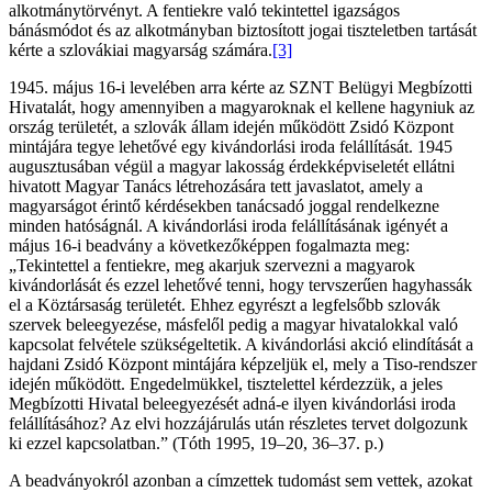
alkotmánytörvényt. A fentiekre való tekintettel igazságos
bánásmódot és az alkotmányban biztosított jogai tiszteletben tartását
kérte a szlovákiai magyarság számára.
[3]
1945. május 16-i levelében arra kérte az SZNT Belügyi Megbízotti
Hivatalát, hogy amennyiben a magyaroknak el kellene hagyniuk az
ország területét, a szlovák állam idején működött Zsidó Központ
mintájára tegye lehetővé egy kivándorlási iroda felállítását. 1945
augusztusában végül a magyar lakosság érdekképviseletét ellátni
hivatott Magyar Tanács létrehozására tett javaslatot, amely a
magyarságot érintő kérdésekben tanácsadó joggal rendelkezne
minden hatóságnál. A kivándorlási iroda felállításának igényét a
május 16-i beadvány a következőképpen fogalmazta meg:
„Tekintettel a fentiekre, meg akarjuk szervezni a magyarok
kivándorlását és ezzel lehetővé tenni, hogy tervszerűen hagyhassák
el a Köztársaság területét. Ehhez egyrészt a legfelsőbb szlovák
szervek beleegyezése, másfelől pedig a magyar hivatalokkal való
kapcsolat felvétele szükségeltetik. A kivándorlási akció elindítását a
hajdani Zsidó Központ mintájára képzeljük el, mely a Tiso-rendszer
idején működött. Engedelmükkel, tisztelettel kérdezzük, a jeles
Megbízotti Hivatal beleegyezését adná-e ilyen kivándorlási iroda
felállításához? Az elvi hozzájárulás után részletes tervet dolgozunk
ki ezzel kapcsolatban.” (Tóth 1995, 19–20, 36–37. p.)
A beadványokról azonban a címzettek tudomást sem vettek, azokat