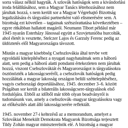
sorra válasz nélkül hagyták. A szlovák hatóságok sem a kivándorlási
iroda felállításához, sem a Magyar Tanács létrehozásához nem
járultak hozzá, s nem került sor a Magyar Végrehajtó Bizottság
legalizálására és tárgyalási partnerként való elismerésére sem. A
bizottság ezt követően – tagjainak szétszórattatása következtében –
egyre ritkábban hallatott magáról. Neumann Tibort például már
1945 nyarán Esterházy Jánossal együtt a Szovjetunióba hurcolták,
ahol életét is vesztette, Stelczer Lajos és Garzuly Ferenc pedig az
üldöztetés elől Magyarországra távozott.
Miután a magyar kisebbség Csehszlovákia által tervbe vett
egyoldalú kitelepítéséhez a nyugati nagyhatalmak sem a háború
alatt, sem pedig a háború alatti potsdami értekezleten nem járultak
hozzá, viszont Csehszlovákiát és Magyarországot is tárgyalásokra
ösztönözték a lakosságcseréről, a csehszlovák hatóságok pedig
hozzáláttak a magyar lakosság országon belüli széttelepítéséhez,
vagyis csehországi deportálásához, 1945. december 3–6. között
Prágában sor került a bilaterális lakosságcsere-tárgyalások első
fordulójára. Ebből az időből már több olyan beadványról is
tudomásunk van, amely a csehszlovák–magyar tárgyalásokra vagy
az előkészítés alatt álló lakosságcserére reflektált.
1945. november 27-i keltezésű az a memorandum, amelyet a
Szlovákiai Menekült Demokrata Magyarok Bizottsága terjesztett
Tildy Zoltán magyar miniszterelnök elé. A bizottság a magyar