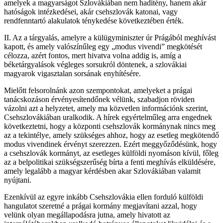
amelyek a magyarságot Szlovákiában nem haditény, hanem akár
hatóságok intézkedései, akár csehszlovák katonai, vagy
rendfenntartó alakulatok ténykedése következtében érték.
II. Az a tárgyalás, amelyre a külügyminiszter úr Prágából meghívást
kapott, és amely valószínűleg egy „modus vivendi” megkötését
célozza, azért fontos, mert hivatva volna addig is, amíg a
béketárgyalások végleges sorsukról döntenek, a szlovákiai
magyarok vigasztalan sorsának enyhítésére.
Mielőtt felsorolnánk azon szempontokat, amelyeket a prágai
tanácskozáson érvényesítendőnek vélünk, szabadjon röviden
vázolni azt a helyzetet, amely ma közvetlen információnk szerint,
Csehszlovákiában uralkodik. A hírek egyértelműleg arra engednek
következtetni, hogy a központi csehszlovák kormánynak nincs meg
az a tekintélye, amely szükséges ahhoz, hogy az esetleg megkötendő
modus vivendinek érvényt szerezzen. Ezért meggyőződésünk, hogy
a csehszlovák kormányt, az esetleges külföldi nyomáson kívül, főleg
az a belpolitikai szükségszerűség bírta a fenti meghívás elküldésére,
amely legalább a magyar kérdésben akar Szlovákiában valamit
nyújtani.
Ezenkívül az egyre inkább Csehszlovákia ellen forduló külföldi
hangulatot szeretné a prágai kormány megjavítani azzal, hogy
velünk olyan megállapodásra jutna, amely hivatott az