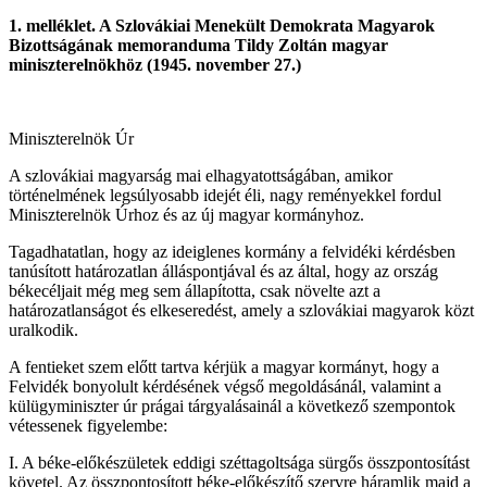
1. melléklet. A Szlovákiai Menekült Demokrata Magyarok
Bizottságának memoranduma Tildy Zoltán magyar
miniszterelnökhöz (1945. november 27.)
Miniszterelnök Úr
A szlovákiai magyarság mai elhagyatottságában, amikor
történelmének legsúlyosabb idejét éli, nagy reményekkel fordul
Miniszterelnök Úrhoz és az új magyar kormányhoz.
Tagadhatatlan, hogy az ideiglenes kormány a felvidéki kérdésben
tanúsított határozatlan álláspontjával és az által, hogy az ország
békecéljait még meg sem állapította, csak növelte azt a
határozatlanságot és elkeseredést, amely a szlovákiai magyarok közt
uralkodik.
A fentieket szem előtt tartva kérjük a magyar kormányt, hogy a
Felvidék bonyolult kérdésének végső megoldásánál, valamint a
külügyminiszter úr prágai tárgyalásainál a következő szempontok
vétessenek figyelembe:
I. A béke-előkészületek eddigi széttagoltsága sürgős összpontosítást
követel. Az összpontosított béke-előkészítő szervre háramlik majd a