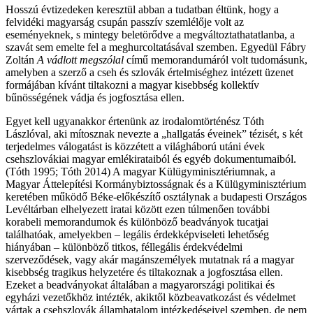
Hosszú évtizedeken keresztül abban a tudatban éltünk, hogy a
felvidéki magyarság csupán passzív szemlélője volt az
eseményeknek, s mintegy beletörődve a megváltoztathatatlanba, a
szavát sem emelte fel a meghurcoltatásával szemben. Egyedül Fábry
Zoltán
A vádlott megszólal
című memorandumáról volt tudomásunk,
amelyben a szerző a cseh és szlovák értelmiséghez intézett üzenet
formájában kívánt tiltakozni a magyar kisebbség kollektív
bűnösségének vádja és jogfosztása ellen.
Egyet kell ugyanakkor értenünk az irodalomtörténész Tóth
Lászlóval, aki mítosznak nevezte a „hallgatás éveinek” tézisét, s két
terjedelmes válogatást is közzétett a világháború utáni évek
csehszlovákiai magyar emlékirataiból és egyéb dokumentumaiból.
(Tóth 1995; Tóth 2014) A magyar Külügyminisztériumnak, a
Magyar Áttelepítési Kormánybiztosságnak és a Külügyminisztérium
keretében működő Béke-előkészítő osztálynak a budapesti Országos
Levéltárban elhelyezett iratai között ezen túlmenően további
korabeli memorandumok és különböző beadványok tucatjai
találhatóak, amelyekben – legális érdekképviseleti lehetőség
hiányában – különböző titkos, féllegális érdekvédelmi
szerveződések, vagy akár magánszemélyek mutatnak rá a magyar
kisebbség tragikus helyzetére és tiltakoznak a jogfosztása ellen.
Ezeket a beadványokat általában a magyarországi politikai és
egyházi vezetőkhöz intézték, akiktől közbeavatkozást és védelmet
vártak a csehszlovák államhatalom intézkedéseivel szemben, de nem