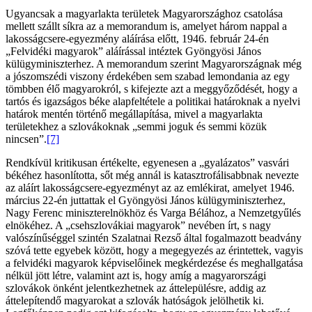
Ugyancsak a magyarlakta területek Magyarországhoz csatolása
mellett szállt síkra az a memorandum is, amelyet három nappal a
lakosságcsere-egyezmény aláírása előtt, 1946. február 24-én
„Felvidéki magyarok” aláírással intéztek Gyöngyösi János
külügyminiszterhez. A memorandum szerint Magyarországnak még
a jószomszédi viszony érdekében sem szabad lemondania az egy
tömbben élő magyarokról, s kifejezte azt a meggyőződését, hogy a
tartós és igazságos béke alapfeltétele a politikai határoknak a nyelvi
határok mentén történő megállapítása, mivel a magyarlakta
területekhez a szlovákoknak „semmi joguk és semmi közük
nincsen”.
[7]
Rendkívül kritikusan értékelte, egyenesen a „gyalázatos” vasvári
békéhez hasonlította, sőt még annál is katasztrofálisabbnak nevezte
az aláírt lakosságcsere-egyezményt az az emlékirat, amelyet 1946.
március 22-én juttattak el Gyöngyösi János külügyminiszterhez,
Nagy Ferenc miniszterelnökhöz és Varga Bélához, a Nemzetgyűlés
elnökéhez. A „csehszlovákiai magyarok” nevében írt, s nagy
valószínűséggel szintén Szalatnai Rezső által fogalmazott beadvány
szóvá tette egyebek között, hogy a megegyezés az érintettek, vagyis
a felvidéki magyarok képviselőinek megkérdezése és meghallgatása
nélkül jött létre, valamint azt is, hogy amíg a magyarországi
szlovákok önként jelentkezhetnek az áttelepülésre, addig az
áttelepítendő magyarokat a szlovák hatóságok jelölhetik ki.