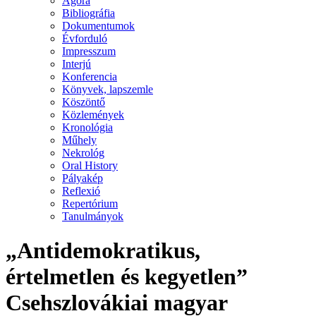
Agora
Bibliográfia
Dokumentumok
Évforduló
Impresszum
Interjú
Konferencia
Könyvek, lapszemle
Köszöntő
Közlemények
Kronológia
Műhely
Nekrológ
Oral History
Pályakép
Reflexió
Repertórium
Tanulmányok
„Antidemokratikus,
értelmetlen és kegyetlen”
Csehszlovákiai magyar