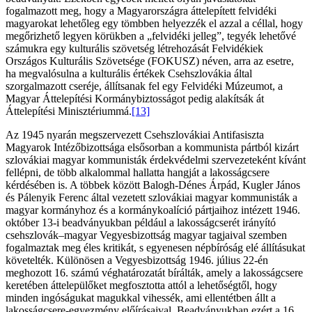
fogalmazott meg, hogy a Magyarországra áttelepített felvidéki
magyarokat lehetőleg egy tömbben helyezzék el azzal a céllal, hogy
megőrizhető legyen körükben a „felvidéki jelleg”, tegyék lehetővé
számukra egy kulturális szövetség létrehozását Felvidékiek
Országos Kulturális Szövetsége (FOKUSZ) néven, arra az esetre,
ha megvalósulna a kulturális értékek Csehszlovákia által
szorgalmazott cseréje, állítsanak fel egy Felvidéki Múzeumot, a
Magyar Áttelepítési Kormánybiztosságot pedig alakítsák át
Áttelepítési Minisztériummá.
[13]
Az 1945 nyarán megszervezett Csehszlovákiai Antifasiszta
Magyarok Intézőbizottsága elsősorban a kommunista pártból kizárt
szlovákiai magyar kommunisták érdekvédelmi szervezeteként kívánt
fellépni, de több alkalommal hallatta hangját a lakosságcsere
kérdésében is. A többek között Balogh-Dénes Árpád, Kugler János
és Pálenyik Ferenc által vezetett szlovákiai magyar kommunisták a
magyar kormányhoz és a kormánykoalíció pártjaihoz intézett 1946.
október 13-i beadványukban például a lakosságcserét irányító
csehszlovák–magyar Vegyesbizottság magyar tagjaival szemben
fogalmaztak meg éles kritikát, s egyenesen népbíróság elé állításukat
követelték. Különösen a Vegyesbizottság 1946. július 22-én
meghozott 16. számú véghatározatát bírálták, amely a lakosságcsere
keretében áttelepülőket megfosztotta attól a lehetőségtől, hogy
minden ingóságukat magukkal vihessék, ami ellentétben állt a
lakosságcsere-egyezmény előírásaival. Beadványukban ezért a 16.