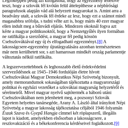
Legfőképpen pedig azt kifogásolta, hogy az egyezmény lehetővé
teszi, hogy a szlovák fél kvótán felül áttelepíthesse a népbírósági
paragrafusok alapján vád alá helyezett magyarokat is. Amint arra a
beadvány utalt, a szlovák fél érdeke az lesz, hogy ezt a számot minél
magasabbra srófolja, s tudni vélte azt is, hogy máris 40 ezer magyar
ellen indult meg a bűnvádi eljárás. Mindezen okoknál fogva azt
kérte a magyar politikusoktól, hogy a Nemzetgyűlés ilyen formában
ne ratifikálja a szerződést, a magyar fél pedig kössön
Csehszlovákiával egy új és elfogadható egyezményt.
[8]
A
lakosságcsere-egyezmény újratárgyalására azonban természetesen
már nem kerülhetett sor, s azt hamarosan mindkét ország parlamentje
változtatás nélkül ratifikálta.
A legszervezettebbnek és leghosszabb életű érdekvédelmi
szerveződésnek az 1945–1946 fordulóján életre hívott
Csehszlovákiai Magyar Demokratikus Népi Szövetség bizonyult,
amely memorandumok sokaságában tájékoztatta a magyarországi
politikai és egyházi vezetőket a szlovákiai magyarság helyzetéről és
sérelmeiről. Mivel magyar nyelvű sajtótermék a háború utáni
Csehszlovákiában nem jelenhetett meg, a pozsonyi Szlovák
Egyetem helyettes tanársegéde, Arany A. László által irányított Népi
Szövetség a magyar lakosság tájékoztatása céljából 1946 folyamán
Észak Szava
és
Gyepű Hangja
címmel két röplapszerű, illegális
lapot is kiadott, amelyekben elsősorban a lakosságcsere, a
reszlovakizáció és a békekonferencia kérdéseivel foglalkozott.
[9]