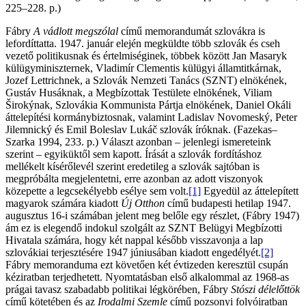
225–228. p.)
Fábry
A vádlott megszólal
című memorandumát szlovákra is
lefordíttatta. 1947. január elején megküldte több szlovák és cseh
vezető politikusnak és értelmiséginek, többek között Jan Masaryk
külügyminiszternek, Vladimír Clementis külügyi államtitkárnak,
Jozef Lettrichnek, a Szlovák Nemzeti Tanács (SZNT) elnökének,
Gustáv Husáknak, a Megbízottak Testülete elnökének, Viliam
Širokýnak, Szlovákia Kommunista Pártja elnökének, Daniel Okáli
áttelepítési kormánybiztosnak, valamint Ladislav Novomeský, Peter
Jilemnický és Emil Boleslav Lukáč szlovák íróknak. (Fazekas–
Szarka 1994, 233. p.) Választ azonban – jelenlegi ismereteink
szerint – egyiküktől sem kapott. Írását a szlovák fordításhoz
mellékelt kísérőlevél szerint eredetileg a szlovák sajtóban is
megpróbálta megjelentetni, erre azonban az adott viszonyok
közepette a legcsekélyebb esélye sem volt.
[1]
Egyedül az áttelepített
magyarok számára kiadott
Új Otthon
című budapesti hetilap 1947.
augusztus 16-i számában jelent meg belőle egy részlet, (Fábry 1947)
ám ez is elegendő indokul szolgált az SZNT Belügyi Megbízotti
Hivatala számára, hogy két nappal később visszavonja a lap
szlovákiai terjesztésére 1947 júniusában kiadott engedélyét.
[2]
Fábry memoranduma ezt követően két évtizeden keresztül csupán
kéziratban terjedhetett. Nyomtatásban első alkalommal az 1968-as
prágai tavasz szabadabb politikai légkörében, Fábry
Stószi délelőttök
című kötetében és az
Irodalmi Szemle
című pozsonyi folyóiratban