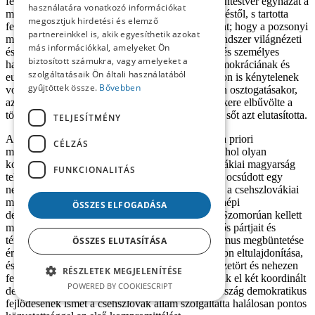
felszabadításáig a Szlovákiában lévő egyetlen csehtestvér egyházat a
használatára vonatkozó információkat
magyar református egyház mentette meg az üldözéstől, s tartotta
megosztjuk hirdetési és elemző
fenn egyházi életét csehül és cseh szokások szerint; hogy a pozsonyi
partnereinkkel is, akik egyesíthetik azokat
magyar sajtó 1938 és 1945 között vállalva egy rendszer világnézeti
más információkkal, amelyeket Ön
és nemzeti gyűlöletét, nem tekintve a börtönöket és személyes
biztosított számukra, vagy amelyeket a
hajszát, egyetlen hangja volt az emberségnek, demokráciának és
szolgáltatásaik Ön általi használatából
európai magatartásnak, amit immár szlovák oldalon is kénytelenek
gyűjtöttek össze.
Bővebben
voltak elismerni, továbbá az, hogy a zsidó vagyon osztogatásakor,
az ún. „arizálásban”, midőn a német fegyverek sikere elbűvölte a
tömegembert, a szlovákiai magyar nem vett részt, sőt azt elutasította.
TELJESÍTMÉNY
A csehszlovák kormány azonban ennek ellenére a priori
CÉLZÁS
magyarellenes beállítottsággal jött meg Kassára, ahol olyan
kormányprogramot fogadtak el, mely a csehszlovákiai magyarság
FUNKCIONALITÁS
teljes és tökéletes kiirtását tűzte ki célul. Sohasem ocsúdott egy
nemzetdarab borzalmasabb egy káprázatból, mint a csehszlovákiai
magyarok a harmadik Csehszlovák Köztársaság népi
ÖSSZES ELFOGADÁSA
demokráciájából, melyért áldoztak és dolgoztak. Szomorúan kellett
meggyőződnünk, hogy a csehszlovák állam felelős pártjait és
tényezőit nem az itt rekedt német és magyar fasizmus megbüntetése
ÖSSZES ELUTASÍTÁSA
érdekli, hanem csupán és egyedül a magyar vagyon eltulajdonítása,
és a nincstelenné tett magyarok átdobálása az összetört és nehezen
RÉSZLETEK MEGJELENÍTÉSE
feltápászkodó Magyarországra. Nem így képzeltük el két koordinált
POWERED BY COOKIESCRIPT
demokratikus rendszer kölcsönösségét. Magyarország demokratikus
fejlődésének ismét a csehszlovák állam szolgáltatta halálosan pontos