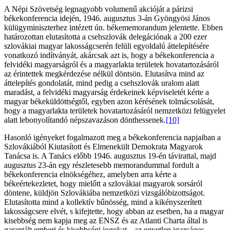
A Népi Szövetség legnagyobb volumenű akcióját a párizsi
békekonferencia idején, 1946. augusztus 3-án Gyöngyösi János
külügyminiszterhez intézett ún. békememorandum jelentette. Ebben
határozottan elutasította a csehszlovák delegációnak a 200 ezer
szlovákiai magyar lakosságcserén felüli egyoldalú áttelepítésére
vonatkozó indítványát, akárcsak azt is, hogy a békekonferencia a
felvidéki magyarságról és a magyarlakta területek hovatartozásáról
az érintettek megkérdezése nélkül döntsön. Elutasítva mind az
áttelepítés gondolatát, mind pedig a csehszlovák uralom alatt
maradást, a felvidéki magyarság érdekeinek képviseletét kérte a
magyar békeküldöttségtől, egyben azon kérésének tolmácsolását,
hogy a magyarlakta területek hovatartozásáról nemzetközi felügyelet
alatt lebonyolítandó népszavazáson dönthessenek.
[10]
Hasonló igényeket fogalmazott meg a békekonferencia napjaiban a
Szlovákiából Kiutasított és Elmenekült Demokrata Magyarok
Tanácsa is. A Tanács előbb 1946. augusztus 19-én távirattal, majd
augusztus 23-án egy részletesebb memorandummal fordult a
békekonferencia elnökségéhez, amelyben arra kérte a
békeértekezletet, hogy mielőtt a szlovákiai magyarok sorsáról
döntene, küldjön Szlovákiába nemzetközi vizsgálóbizottságot.
Elutasította mind a kollektív bűnösség, mind a kikényszerített
lakosságcsere elvét, s kifejtette, hogy abban az esetben, ha a magyar
kisebbség nem kapja meg az ENSZ és az Atlanti Charta által is
garantált emberi és kisebbségi jogokat, „az egyetlen igazságos