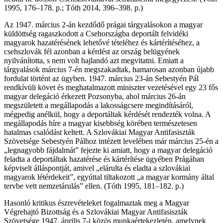
1995, 176–178. p.; Tóth 2014, 396–398. p.)
Az 1947. március 2-án kezdődő prágai tárgyalásokon a magyar
küldöttség ragaszkodott a Csehországba deportált felvidéki
magyarok hazatérésének lehetővé tételéhez és kártérítéséhez, a
csehszlovák fél azonban a kérdést az ország belügyének
nyilvánította, s nem volt hajlandó azt megvitatni. Emiatt a
tárgyalások március 7-én megszakadtak, hamarosan azonban újabb
fordulat történt az ügyben. 1947. március 23-án Sebestyén Pál
rendkívüli követ és meghatalmazott miniszter vezetésével egy 23 fős
magyar delegáció érkezett Pozsonyba, ahol március 26-án
megszületett a megállapodás a lakosságcsere megindításáról,
mégpedig anélkül, hogy a deportáltak kérdését rendezték volna. A
megállapodás híre a magyar kisebbség körében természetesen
hatalmas csalódást keltett. A Szlovákiai Magyar Antifasiszták
Szövetsége Sebestyén Pálhoz intézett levelében már március 25-én a
„legnagyobb fájdalmát” fejezte ki amiatt, hogy a magyar delegáció
feladta a deportáltak hazatérése és kártérítése ügyében Prágában
képviselt álláspontját, amivel „elárulta és eladta a szlovákiai
magyarok létérdekeit”, egyúttal tiltakozott „a magyar kormány által
tervbe vett nemzetárulás” ellen. (Tóth 1995, 181–182. p.)
Hasonló kritikus észrevételeket fogalmaztak meg a Magyar
Végrehajtó Bizottság és a Szlovákiai Magyar Antifasiszták
Szövetsége 1947. április 7-i közös munkaértekezletén, amelynek