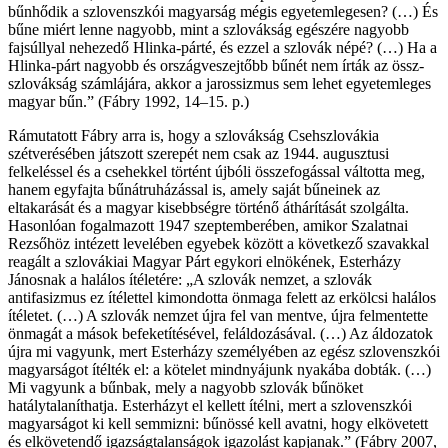
bűnhődik a szlovenszkói magyarság mégis egyetemlegesen? (…) És
bűne miért lenne nagyobb, mint a szlovákság egészére nagyobb
fajsúllyal nehezedő Hlinka-párté, és ezzel a szlovák népé? (…) Ha a
Hlinka-párt nagyobb és országveszejtőbb bűnét nem írták az össz-
szlovákság számlájára, akkor a jarossizmus sem lehet egyetemleges
magyar bűn.” (Fábry 1992, 14–15. p.)
Rámutatott Fábry arra is, hogy a szlovákság Csehszlovákia
szétverésében játszott szerepét nem csak az 1944. augusztusi
felkeléssel és a csehekkel történt újbóli összefogással váltotta meg,
hanem egyfajta bűnátruházással is, amely saját bűneinek az
eltakarását és a magyar kisebbségre történő áthárítását szolgálta.
Hasonlóan fogalmazott 1947 szeptemberében, amikor Szalatnai
Rezsőhöz intézett levelében egyebek között a következő szavakkal
reagált a szlovákiai Magyar Párt egykori elnökének, Esterházy
Jánosnak a halálos ítéletére: „A szlovák nemzet, a szlovák
antifasizmus ez ítélettel kimondotta önmaga felett az erkölcsi halálos
ítéletet. (…) A szlovák nemzet újra fel van mentve, újra felmentette
önmagát a mások befeketítésével, feláldozásával. (…) Az áldozatok
újra mi vagyunk, mert Esterházy személyében az egész szlovenszkói
magyarságot ítélték el: a kötelet mindnyájunk nyakába dobták. (…)
Mi vagyunk a bűnbak, mely a nagyobb szlovák bűnöket
hatálytalaníthatja. Esterházyt el kellett ítélni, mert a szlovenszkói
magyarságot ki kell semmizni: bűnössé kell avatni, hogy elkövetett
és elkövetendő igazságtalanságok igazolást kapjanak.” (Fábry 2007,