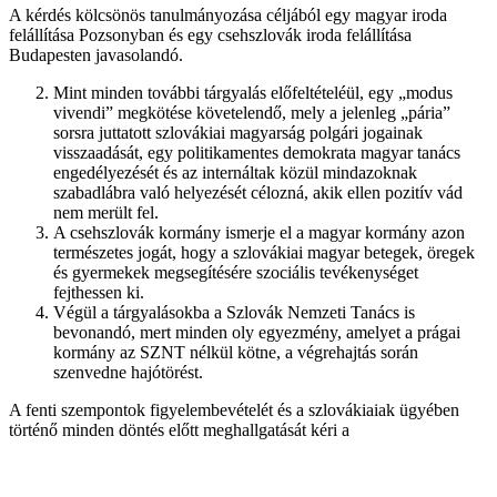
A kérdés kölcsönös tanulmányozása céljából egy magyar iroda
felállítása Pozsonyban és egy csehszlovák iroda felállítása
Budapesten javasolandó.
Mint minden további tárgyalás előfeltételéül, egy „modus
vivendi” megkötése követelendő, mely a jelenleg „pária”
sorsra juttatott szlovákiai magyarság polgári jogainak
visszaadását, egy politikamentes demokrata magyar tanács
engedélyezését és az internáltak közül mindazoknak
szabadlábra való helyezését célozná, akik ellen pozitív vád
nem merült fel.
A csehszlovák kormány ismerje el a magyar kormány azon
természetes jogát, hogy a szlovákiai magyar betegek, öregek
és gyermekek megsegítésére szociális tevékenységet
fejthessen ki.
Végül a tárgyalásokba a Szlovák Nemzeti Tanács is
bevonandó, mert minden oly egyezmény, amelyet a prágai
kormány az SZNT nélkül kötne, a végrehajtás során
szenvedne hajótörést.
A fenti szempontok figyelembevételét és a szlovákiaiak ügyében
történő minden döntés előtt meghallgatását kéri a