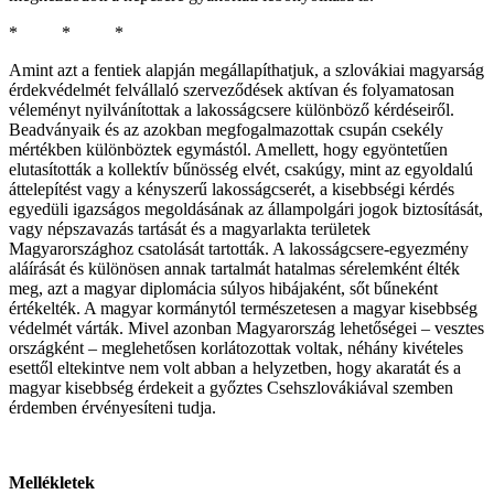
* * *
Amint azt a fentiek alapján megállapíthatjuk, a szlovákiai magyarság
érdekvédelmét felvállaló szerveződések aktívan és folyamatosan
véleményt nyilvánítottak a lakosságcsere különböző kérdéseiről.
Beadványaik és az azokban megfogalmazottak csupán csekély
mértékben különböztek egymástól. Amellett, hogy egyöntetűen
elutasították a kollektív bűnösség elvét, csakúgy, mint az egyoldalú
áttelepítést vagy a kényszerű lakosságcserét, a kisebbségi kérdés
egyedüli igazságos megoldásának az állampolgári jogok biztosítását,
vagy népszavazás tartását és a magyarlakta területek
Magyarországhoz csatolását tartották. A lakosságcsere-egyezmény
aláírását és különösen annak tartalmát hatalmas sérelemként élték
meg, azt a magyar diplomácia súlyos hibájaként, sőt bűneként
értékelték. A magyar kormánytól természetesen a magyar kisebbség
védelmét várták. Mivel azonban Magyarország lehetőségei – vesztes
országként – meglehetősen korlátozottak voltak, néhány kivételes
esettől eltekintve nem volt abban a helyzetben, hogy akaratát és a
magyar kisebbség érdekeit a győztes Csehszlovákiával szemben
érdemben érvényesíteni tudja.
Mellékletek