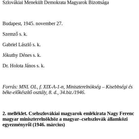
Szlovákiai Menekült Demokrata Magyarok Bizottsága
Budapest, 1945. november 27.
Szemző s. k.
Gabriel László s. k.
Jókuthy Dénes s. k.
Dr. Holota János s. k.
Forrás:
MNL OL, f. XIX-A-1-n, Miniszterelnökség – Kisebbségi és
béke-előkészítő osztály, 8. d., 34.biz./1946.
2. melléklet. Csehszlovákiai magyarok emlékirata Nagy Ferenc
magyar miniszterelnökhöz a magyar–csehszlovák államközi
egyezményről (1946. március)