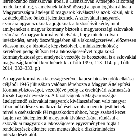
létrehozandó csehszlovák iroda, a Csehszlovák Áttelepítő Bizottság
rendelkezni fog, s amelynek kölcsönösségi alapon jogában állna a
Magyarországra áttelepülő magyarok kiválasztása azok közül, akik
az áttelepülésre önként jelentkeznek. A szlovákiai magyarok
számára ugyanazoknak a jogoknak a biztosítását kérte, mint
amilyeneket a magyar kormány biztosít a magyarországi szlovákok
számára. A magyar kormánytól elvárta, hogy minden olyan
intézkedést, amely összefüggésben áll a lakosságcserével, előzetesen
vitasson meg a bizottság képviselőivel, a miniszterelnökség
keretében pedig állítson fel a lakosságcserével foglalkozó
kormánybiztosságot, amelynek vezetője és beosztottai is a szlovákiai
magyarság köréből kerülnének ki. (Tóth 1995, 113–114. p.; Tóth
2014, 332–333. p.)
A magyar kormány a lakosságcserével kapcsolatos teendők ellátása
céljából 1946 júliusában valóban létrehozta a Magyar Áttelepítési
Kormánybiztosságot, vezetőjévé pedig az érsekújvári származású
Jócsik Lajost nevezte ki. A bizottságnak a Magyarországra
áttelepítendő szlovákiai magyarok kiválasztásában való magyar
közreműködésre vonatkozó kérései azonban nem teljesülhettek,
mivel a csehszlovák fél ragaszkodott ahhoz, hogy szabad kezet
kapjon az áttelepítendő magyarok kiválasztására, ráadásul a
szlovákiai magyarok a lakosságcsere-egyezményben foglalt
rendelkezések ellenére sem mentesültek a diszkriminációs
intézkedések alól.