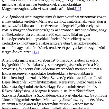
megoldásnak a magyar területeknek a demokratikus
Magyarországhoz való visszacsatolását” tekinti.
[11]
A világháború utáni nagyhatalmi és közép-európai viszonyok között
a magyarlakta területek Magyarországhoz csatolásának, vagy akár a
népszavazás kiírásának természetesen a legcsekélyebb esélye sem
volt. A magyar békeküldöttségnek azt azonban sikerült elérnie, hogy
a békekonferencia elutasítsa a 200 ezer szlovákiai magyar
lakosságcserén felüli egyoldalú áttelepítésére előterjesztett
csehszlovák indítványt, a lakosságcsere után Csehszlovákiában
maradó magyarok kérdésének rendezését pedig a két ország közötti
tárgyalásokra bízza.
[12]
A felvidéki magyarság körében 1946 második felében az egyik
legégetőbb kérdés a lakosságcsere végrehajtása volt, ezért a Népi
Szövetség és a többi érdekvédelmi szerveződés memorandumai a
lakosságcserével kapcsolatos kérdésekkel a továbbiakban is
kiemelten foglalkoztak. A Népi Szövetség ebben az időben Jócsik
Lajos áttelepítési kormánybiztoshoz, Keresztury Dezső vallás- és
közoktatásügyi miniszterhez, Nagy Ferenc miniszterelnökhöz,
Rákosi Mátyáshoz, a Magyar Kommunista Párt főtitkárához,
Szakasits Árpádhoz, a Szociáldemokrata Párt elnökéhez, Gyöngyösi
János külügyminiszterhez, Mindszenty József esztergomi érsekhez,
valamint a magyarországi református püspöki karhoz intézte
beadványait. Ezekben egyebek mellett olyan javaslatokat