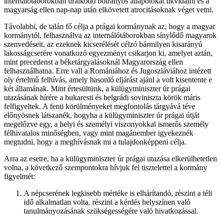
internálótáborokban uralkodó botrányos állapotokat likvidálni és a
magyarság ellen nap-nap után elkövetett atrocitásoknak véget vetni.
Távolabbi, de talán fő célja a prágai kormánynak az, hogy a magyar
kormánytól, felhasználva az internálótáborokban sínylődő magyarok
szenvedéseit, az ezeknek kicserélését célzó bármilyen kisarányú
lakosságcserére vonatkozó egyezményt csikarjon ki, amelyet aztán,
mint precedenst a béketárgyalásoknál Magyarország ellen
felhasználhatna. Erre vall a Romániához és Jugoszláviához intézett
oly értelmű felhívás, amely hasonló eljárást ajánl a volt kisentente e
két államának. Mint értesültünk, a külügyminiszter úr prágai
utazásának hírére a bukaresti és belgrádi soviniszta körök máris
felfigyeltek. A fenti körülményeket megfontolás tárgyává téve
előnyösnek látszanék, hogyha a külügyminiszter úr prágai útját
megelőzve egy, a helyi és személyi viszonyokkal ismerős személy
félhivatalos minőségben, vagy mint magánember igyekeznék
megtudni, hogy a meghívásnak mi a tulajdonképpeni célja.
Arra az esetre, ha a külügyminiszter úr prágai utazása elkerülhetetlen
volna, a következő szempontokra hívjuk fel tisztelettel a kormány
figyelmét:
A népcserének legkisebb mértéke is elhárítandó, részint a téli
idő alkalmatlan volta, részint a kérdés helyszínen való
tanulmányozásának szükségességére való hivatkozással.