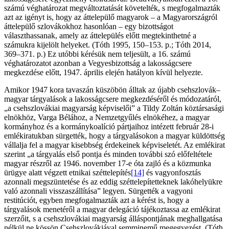
számú véghatározat megváltoztatását követelték, s megfogalmazták
azt az igényt is, hogy az áttelepülő magyarok – a Magyarországról
áttelepülő szlovákokhoz hasonlóan – egy bizottságot
választhassanak, amely az áttelepülés előtt megtekinthetné a
számukra kijelölt helyeket. (Tóth 1995, 150–153. p.; Tóth 2014,
369–371. p.) Ez utóbbi kérésük nem teljesült, a 16. számú
véghatározatot azonban a Vegyesbizottság a lakosságcsere
megkezdése előtt, 1947. április elején hatályon kívül helyezte.
Amikor 1947 kora tavaszán küszöbön álltak az újabb csehszlovák–
magyar tárgyalások a lakosságcsere megkezdéséről és módozatáról,
„a csehszlovákiai magyarság képviselői” a Tildy Zoltán köztársasági
elnökhöz, Varga Bélához, a Nemzetgyűlés elnökéhez, a magyar
kormányhoz és a kormánykoalíció pártjaihoz intézett február 28-i
emlékiratukban sürgették, hogy a tárgyalásokon a magyar küldöttség
vállalja fel a magyar kisebbség érdekeinek képviseletét. Az emlékirat
szerint „a tárgyalás első pontja és minden további szó előfeltétele
magyar részről az 1946. november 17-e óta zajló és a közmunka
ürügye alatt végzett etnikai széttelepítés
[14]
és vagyonfosztás
azonnali megszüntetése és az eddig széttelepítetteknek lakóhelyükre
való azonnali visszaszállítása” legyen. Sürgették a vagyoni
restitúciót, egyben megfogalmazták azt a kérést is, hogy a
tárgyalások menetéről a magyar delegáció tájékoztassa az emlékirat
szerzőit, s a csehszlovákiai magyarság álláspontjának meghallgatása
nélkül ne kössön Csehszlovákiával semminemű megegyezést. (Tóth