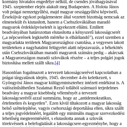
kormány hivatalos engedélye nélkül, de csendes jóváhagyásával
1945. szeptember elején alakult meg Budapesten. A Holota János
volt prágai nemzetgyűlési, majd magyar országgyűlési képviselő,
Érsekújvár egykori polgármestere által vezetett bizottság nemcsak az
elmenekült és kiutasított, hanem a Csehszlovákiában maradó
magyarok érdekképviseletét is igyekezett ellátni. Említett
beadványában határozottan elutasította a kényszerű lakosságcserét
(„a népcserének legkisebb mértéke is elhárítandó”), ezzel szemben a
magyarlakta területek Magyarországhoz csatolása, a vegyesen lakott
területeken a nagyhatalmi felügyelet alatti népszavazás, a békekötés
után Csehszlovákiában maradó magyarok számára pedig – akárcsak
a Magyarországon maradó szlovákok részére – a teljes polgári jogok
biztosítása mellett szállt síkra.
[4]
Hasonlóan fogalmazott a tervezett lakosságcserével kapcsolatban a
prágai tárgyalások idején, 1945. december 4-én keletkezett, s
Gyöngyösi János magyar külügyminiszterhez intézett emlékirat is. A
valószínűsíthetően Szalatnai Rezső tollából származó terjedelmes
beadvány a magyar kisebbség véleményét a tervezett
lakosságcseréről azzal summázta, hogy az „antidemokratikus,
értelmetlen és kegyetlen”. Ezen kívül tiltakozott a magyar lakosság
belső széttelepítése, vagyis csehországi deportálása ellen, síkra szállt
a teljes jogvédelméért, legalább egy minimális magyar szervezkedési
lehetőség megteremtéséért, s elutasította annak a szlovák
törekvésnek a belefoglalását a lakosságcsere-egyezménybe, hogy a