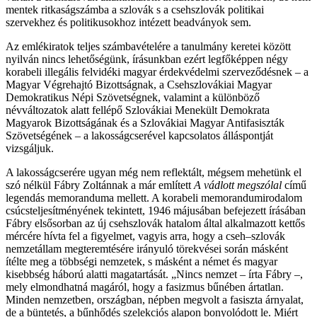
mentek ritkaságszámba a szlovák s a csehszlovák politikai
szervekhez és politikusokhoz intézett beadványok sem.
Az emlékiratok teljes számbavételére a tanulmány keretei között
nyilván nincs lehetőségünk, írásunkban ezért legfőképpen négy
korabeli illegális felvidéki magyar érdekvédelmi szerveződésnek – a
Magyar Végrehajtó Bizottságnak, a Csehszlovákiai Magyar
Demokratikus Népi Szövetségnek, valamint a különböző
névváltozatok alatt fellépő Szlovákiai Menekült Demokrata
Magyarok Bizottságának és a Szlovákiai Magyar Antifasiszták
Szövetségének – a lakosságcserével kapcsolatos álláspontját
vizsgáljuk.
A lakosságcserére ugyan még nem reflektált, mégsem mehetünk el
szó nélkül Fábry Zoltánnak a már említett
A vádlott megszólal
című
legendás memoranduma mellett. A korabeli memorandumirodalom
csúcsteljesítményének tekintett, 1946 májusában befejezett írásában
Fábry elsősorban az új csehszlovák hatalom által alkalmazott kettős
mércére hívta fel a figyelmet, vagyis arra, hogy a cseh–szlovák
nemzetállam megteremtésére irányuló törekvései során másként
ítélte meg a többségi nemzetek, s másként a német és magyar
kisebbség háború alatti magatartását. „Nincs nemzet – írta Fábry –,
mely elmondhatná magáról, hogy a fasizmus bűnében ártatlan.
Minden nemzetben, országban, népben megvolt a fasiszta árnyalat,
de a büntetés, a bűnhődés szelekciós alapon bonyolódott le. Miért