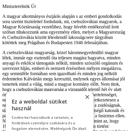
Miniszterelnök Úr
A magyar alkotmányos észjárás alapján s az emberi gondolkodás
sora szerint tisztelettel fordulunk, mi, csehszlovákiai magyarok, a
Magyar Köztársaság vezetőihez, hogy hívebb emlékezésül írott
szóban tiltakozzunk ama egyezmény ellen, melyet a Magyarország
és Csehszlovákia között létesítendő lakosságcsere tárgyában
kötöttek meg Prágában és Budapesten 1946 februárjában.
A csehszlovákiai magyarság, közel háromnegyedmillió magyar
lélek, immár egy esztendő óta teljesen magára hagyatva, minden
anyagi és erkölcsi támogatás nélkül, minden szószóló orgánum és
szervezet híján, emberi és nemzeti érzéseiben mélyen megalázva,
egy semmiféle formában sem igazolható és minden jog nélküli
érdemtelen Kálvárián megy keresztül, melynek egyes állomásai jól
ismertek mind a világ, mind a magyar kormány előtt. Nem titok,
hogy a csehszlovákiai magyarság a vizsgaidőt jelentő hét év alatt
óriási többségében elutasította a fasizmust, az embertelenséget,
×
nemcsak óvatosan, titokban, hanem nyíltan és következetesen a
Ez a weboldal sütiket
németek ellen sorakozott fel; egyetlen védője volt a zsidóságnak,
használ
támogatta a szlovák felkelést, hisz magyar nemzetiségű katonák és
partizánok százai vettek részt a fegyveres harcban a fasizmus ellen.
Cookie-kat használunk a tartalom, a
Nincs szebb igazolványa ennek a magyarságnak, mint az, hogy
hirdetések személyre szabására és a
1940 szeptemberétől Pozsonynak 1945 áprilisában történt
forgalom elemzésére. Webhelyünk Ön általi