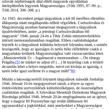
szlovák népbíróságok által elítélt magyarok egyoldalúan
áttelepíthetőek legyenek Magyarországra. (Tóth 1995, 87–99. p.;
Tóth 2014, 306–308. p.)
Az 1945. decemberi prágai tárgyalások a két fél merőben ellentétes
álláspontja miatt megállapodás nélkül végződtek. Csehszlovákia és
Magyarország azonban hamarosan megegyezett a tárgyalások
újrafelvételében, amire „a jelenlegi Csehszlovákiában élő
magyarok” 1946. január 24-én a Tildy Zoltán miniszterelnökhöz
intézett memorandumukban reagáltak. Ebben csalódottságukat
fejezték ki a tárgyalások kilátásba helyezett folytatása miatt, s szintén
leszögezték, hogy az igazságos és tartós béke előfeltétele csakis a
magyarlakta területek Magyarországhoz való visszacsatolása lehet.
„Miniszterelnök Úr – fogalmazott a memorandum –, Ön elmegy
Prágába,
[5]
de minket ne adjon el! (…) Itt kizárólag csak a területi
átcsatolás lehet a helyes megoldás, mivel ezt kívánja az igazság, a
tartós béke igazi szelleme és a magyar múlt!”
[6]
Miután a lakosságcseréről folytatott tárgyalások második fordulója
1946. február 10-én megegyezéssel zárult, a tényre az egyes
érdekvédelmi szerveződések különbözőképpen, de összességében
csalódottan reagáltak. A Szlovákiai Menekült Demokrata Magyarok
Bizottsága például 1946. február 20-án megfogalmazta azt az igényt,
hogy a magyar fél Pozsonyban egy irodát állíthasson fel
ugyanazokkal a jogkörökkel, mint amelyekkel a Magyarországon