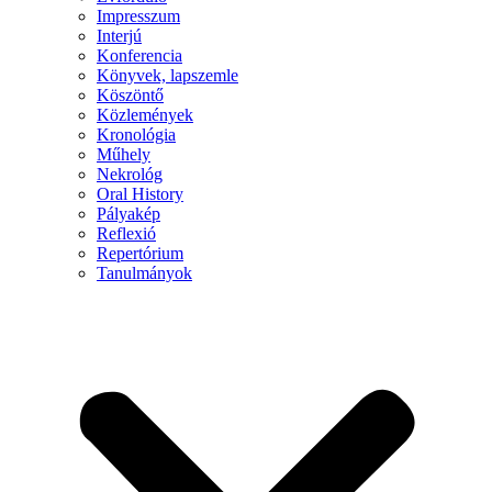
Impresszum
Interjú
Konferencia
Könyvek, lapszemle
Köszöntő
Közlemények
Kronológia
Műhely
Nekrológ
Oral History
Pályakép
Reflexió
Repertórium
Tanulmányok