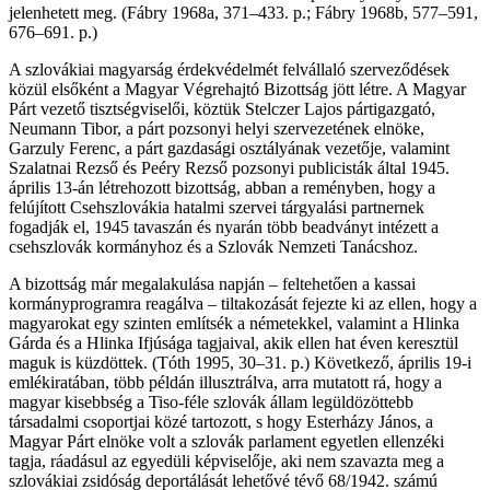
jelenhetett meg. (Fábry 1968a, 371–433. p.; Fábry 1968b, 577–591,
676–691. p.)
A szlovákiai magyarság érdekvédelmét felvállaló szerveződések
közül elsőként a Magyar Végrehajtó Bizottság jött létre. A Magyar
Párt vezető tisztségviselői, köztük Stelczer Lajos pártigazgató,
Neumann Tibor, a párt pozsonyi helyi szervezetének elnöke,
Garzuly Ferenc, a párt gazdasági osztályának vezetője, valamint
Szalatnai Rezső és Peéry Rezső pozsonyi publicisták által 1945.
április 13-án létrehozott bizottság, abban a reményben, hogy a
felújított Csehszlovákia hatalmi szervei tárgyalási partnernek
fogadják el, 1945 tavaszán és nyarán több beadványt intézett a
csehszlovák kormányhoz és a Szlovák Nemzeti Tanácshoz.
A bizottság már megalakulása napján – feltehetően a kassai
kormányprogramra reagálva – tiltakozását fejezte ki az ellen, hogy a
magyarokat egy szinten említsék a németekkel, valamint a Hlinka
Gárda és a Hlinka Ifjúsága tagjaival, akik ellen hat éven keresztül
maguk is küzdöttek. (Tóth 1995, 30–31. p.) Következő, április 19-i
emlékiratában, több példán illusztrálva, arra mutatott rá, hogy a
magyar kisebbség a Tiso-féle szlovák állam legüldözöttebb
társadalmi csoportjai közé tartozott, s hogy Esterházy János, a
Magyar Párt elnöke volt a szlovák parlament egyetlen ellenzéki
tagja, ráadásul az egyedüli képviselője, aki nem szavazta meg a
szlovákiai zsidóság deportálását lehetővé tévő 68/1942. számú