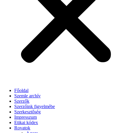
Főoldal
Szemle archív
Szerzők
Szerzőink figyelmébe
Szerkesztőség
Impresszum
Etikai kódex
Rovatok