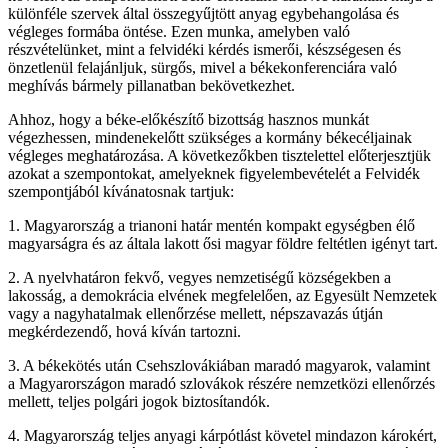
különféle szervek által összegyűjtött anyag egybehangolása és
végleges formába öntése. Ezen munka, amelyben való
részvételünket, mint a felvidéki kérdés ismerői, készségesen és
önzetlenül felajánljuk, sürgős, mivel a békekonferenciára való
meghívás bármely pillanatban bekövetkezhet.
Ahhoz, hogy a béke-előkészítő bizottság hasznos munkát
végezhessen, mindenekelőtt szükséges a kormány békecéljainak
végleges meghatározása. A következőkben tisztelettel előterjesztjük
azokat a szempontokat, amelyeknek figyelembevételét a Felvidék
szempontjából kívánatosnak tartjuk:
1. Magyarország a trianoni határ mentén kompakt egységben élő
magyarságra és az általa lakott ősi magyar földre feltétlen igényt tart.
2. A nyelvhatáron fekvő, vegyes nemzetiségű községekben a
lakosság, a demokrácia elvének megfelelően, az Egyesült Nemzetek
vagy a nagyhatalmak ellenőrzése mellett, népszavazás útján
megkérdezendő, hová kíván tartozni.
3. A békekötés után Csehszlovákiában maradó magyarok, valamint
a Magyarországon maradó szlovákok részére nemzetközi ellenőrzés
mellett, teljes polgári jogok biztosítandók.
4. Magyarország teljes anyagi kárpótlást követel mindazon károkért,