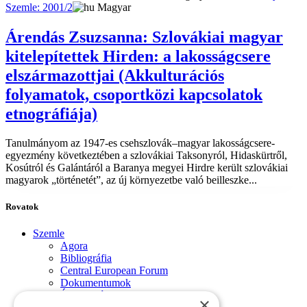
Szemle: 2001/2
Magyar
Árendás Zsuzsanna: Szlovákiai magyar
kitelepítettek Hirden: a lakosságcsere
elszármazottjai (Akkulturációs
folyamatok, csoportközi kapcsolatok
etnográfiája)
Tanulmányom az 1947-es csehszlovák–magyar lakosságcsere-
egyezmény következtében a szlovákiai Taksonyról, Hidaskürtről,
Kosútról és Galántáról a Baranya megyei Hirdre került szlovákiai
magyarok „történetét”, az új környezetbe való beilleszke...
Rovatok
Szemle
Agora
Bibliográfia
Central European Forum
Dokumentumok
Évforduló
×