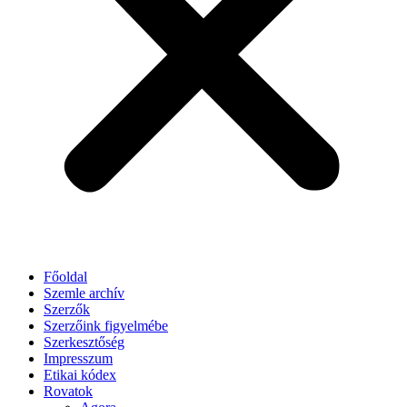
Főoldal
Szemle archív
Szerzők
Szerzőink figyelmébe
Szerkesztőség
Impresszum
Etikai kódex
Rovatok