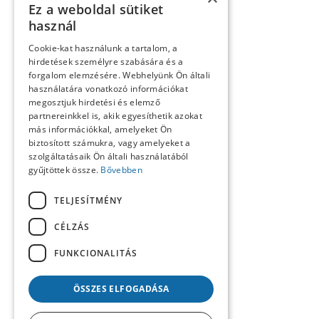
Fórum-monológok
Ez a weboldal sütiket
Impresszum
használ
Konferencia
Könyvek, lapszemle
Cookie-kat használunk a tartalom, a
Kósa László köszöntése
hirdetések személyre szabására és a
Köszöntő
forgalom elemzésére. Webhelyünk Ön általi
Közlemények
használatára vonatkozó információkat
Kronológia
megosztjuk hirdetési és elemző
Lapszemle
partnereinkkel is, akik egyesíthetik azokat
Műhely
Nekrológ
más információkkal, amelyeket Ön
Oral History
biztosított számukra, vagy amelyeket a
Pályakép
szolgáltatásaik Ön általi használatából
Reflexió
gyűjtöttek össze.
Bővebben
Repertórium
Resumé
TELJESÍTMÉNY
Summary
Számunk szerzői
CÉLZÁS
Tanulmányok
Tartalom
FUNKCIONALITÁS
Uncategorized @hu
ÖSSZES ELFOGADÁSA