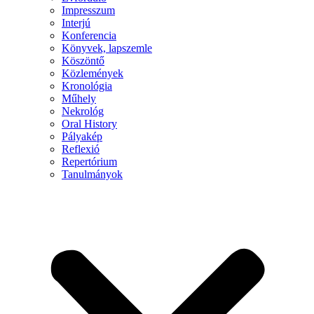
Impresszum
Interjú
Konferencia
Könyvek, lapszemle
Köszöntő
Közlemények
Kronológia
Műhely
Nekrológ
Oral History
Pályakép
Reflexió
Repertórium
Tanulmányok