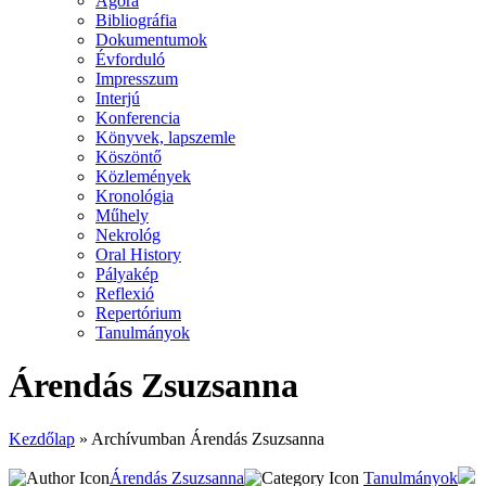
Agora
Bibliográfia
Dokumentumok
Évforduló
Impresszum
Interjú
Konferencia
Könyvek, lapszemle
Köszöntő
Közlemények
Kronológia
Műhely
Nekrológ
Oral History
Pályakép
Reflexió
Repertórium
Tanulmányok
Árendás Zsuzsanna
Kezdőlap
»
Archívumban Árendás Zsuzsanna
Árendás Zsuzsanna
Tanulmányok