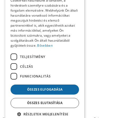
Cookie-kat használunk a tartalom, a
Kósa László köszöntése
hirdetések személyre szabására és a
Köszöntő
forgalom elemzésére. Webhelyünk Ön általi
Közlemények
használatára vonatkozó információkat
Kronológia
megosztjuk hirdetési és elemző
Lapszemle
partnereinkkel is, akik egyesíthetik azokat
Műhely
Nekrológ
más információkkal, amelyeket Ön
Oral History
biztosított számukra, vagy amelyeket a
Pályakép
szolgáltatásaik Ön általi használatából
Reflexió
gyűjtöttek össze.
Bővebben
Repertórium
Resumé
TELJESÍTMÉNY
Summary
Számunk szerzői
CÉLZÁS
Tanulmányok
Tartalom
FUNKCIONALITÁS
Uncategorized @hu
ÖSSZES ELFOGADÁSA
ÖSSZES ELUTASÍTÁSA
RÉSZLETEK MEGJELENÍTÉSE