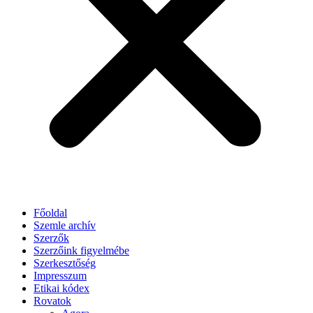
Főoldal
Szemle archív
Szerzők
Szerzőink figyelmébe
Szerkesztőség
Impresszum
Etikai kódex
Rovatok