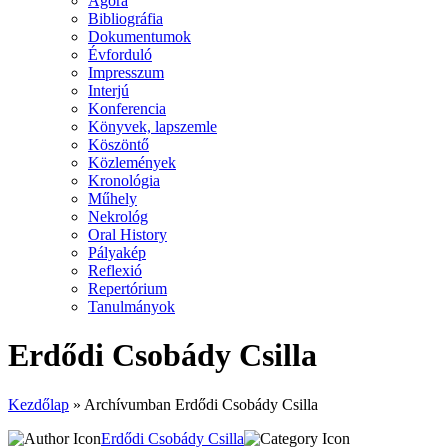
Agora
Bibliográfia
Dokumentumok
Évforduló
Impresszum
Interjú
Konferencia
Könyvek, lapszemle
Köszöntő
Közlemények
Kronológia
Műhely
Nekrológ
Oral History
Pályakép
Reflexió
Repertórium
Tanulmányok
Erdődi Csobády Csilla
Kezdőlap
»
Archívumban Erdődi Csobády Csilla
Erdődi Csobády Csilla