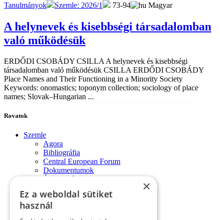
Tanulmányok
Szemle: 2026/1
73-94
Magyar
A helynevek és kisebbségi társadalomban
való működésük
ERDŐDI CSOBÁDY CSILLA A helynevek és kisebbségi
társadalomban való működésük CSILLA ERDŐDI CSOBÁDY
Place Names and Their Functioning in a Minority Society
Keywords: onomastics; toponym collection; sociology of place
names; Slovak–Hungarian ...
Rovatok
Szemle
Agora
Bibliográfia
Central European Forum
Dokumentumok
Évforduló
×
Fórum-monológok
Ez a weboldal sütiket
Impresszum
használ
Konferencia
Könyvek, lapszemle