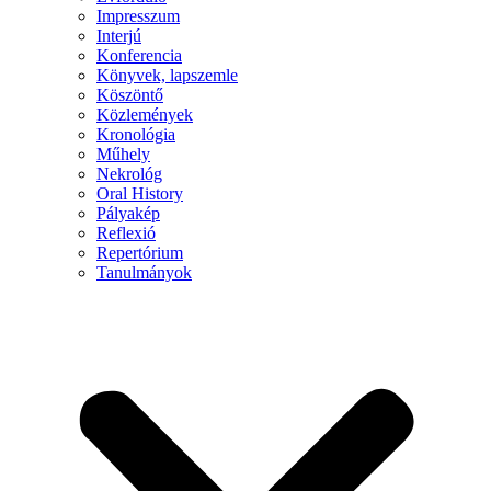
Impresszum
Interjú
Konferencia
Könyvek, lapszemle
Köszöntő
Közlemények
Kronológia
Műhely
Nekrológ
Oral History
Pályakép
Reflexió
Repertórium
Tanulmányok