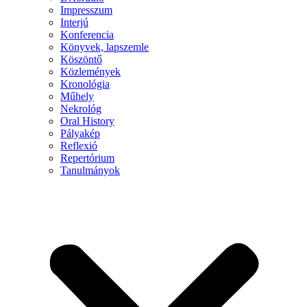
Impresszum
Interjú
Konferencia
Könyvek, lapszemle
Köszöntő
Közlemények
Kronológia
Műhely
Nekrológ
Oral History
Pályakép
Reflexió
Repertórium
Tanulmányok