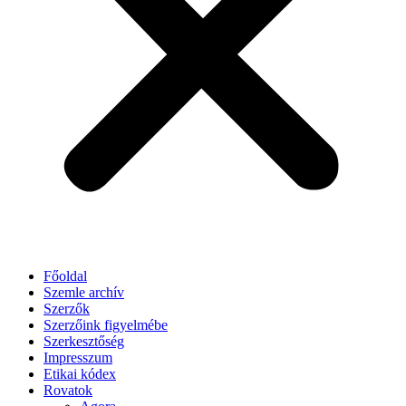
Főoldal
Szemle archív
Szerzők
Szerzőink figyelmébe
Szerkesztőség
Impresszum
Etikai kódex
Rovatok