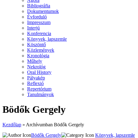
Agora
Bibliográfia
Dokumentumok
Évforduló
Impresszum
Interjú
Konferencia
Könyvek, lapszemle
Köszöntő
Közlemények
Kronológia
Műhely
Nekrológ
Oral History
Pályakép
Reflexió
Repertórium
Tanulmányok
Bödők Gergely
Kezdőlap
»
Archívumban Bödők Gergely
Bödők Gergely
Könyvek, lapszemle