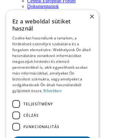
Central European Forum
Dokumentumok
Évforduló
×
Fórum-monológok
Ez a weboldal sütiket
Impresszum
használ
Konferencia
Könyvek, lapszemle
Cookie-kat használunk a tartalom, a
Kósa László köszöntése
hirdetések személyre szabására és a
Köszöntő
forgalom elemzésére. Webhelyünk Ön általi
Közlemények
használatára vonatkozó információkat
Kronológia
megosztjuk hirdetési és elemző
Lapszemle
partnereinkkel is, akik egyesíthetik azokat
Műhely
Nekrológ
más információkkal, amelyeket Ön
Oral History
biztosított számukra, vagy amelyeket a
Pályakép
szolgáltatásaik Ön általi használatából
Reflexió
gyűjtöttek össze.
Bővebben
Repertórium
Resumé
TELJESÍTMÉNY
Summary
Számunk szerzői
CÉLZÁS
Tanulmányok
Tartalom
FUNKCIONALITÁS
Uncategorized @hu