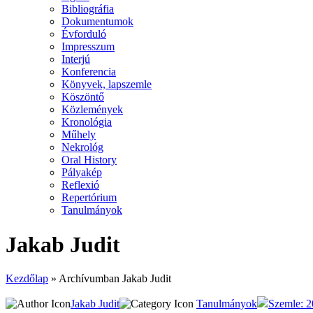
Bibliográfia
Dokumentumok
Évforduló
Impresszum
Interjú
Konferencia
Könyvek, lapszemle
Köszöntő
Közlemények
Kronológia
Műhely
Nekrológ
Oral History
Pályakép
Reflexió
Repertórium
Tanulmányok
Jakab Judit
Kezdőlap
»
Archívumban Jakab Judit
Jakab Judit
Tanulmányok
Szemle: 2