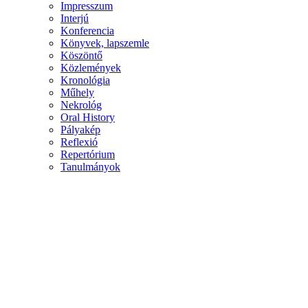
Impresszum
Interjú
Konferencia
Könyvek, lapszemle
Köszöntő
Közlemények
Kronológia
Műhely
Nekrológ
Oral History
Pályakép
Reflexió
Repertórium
Tanulmányok