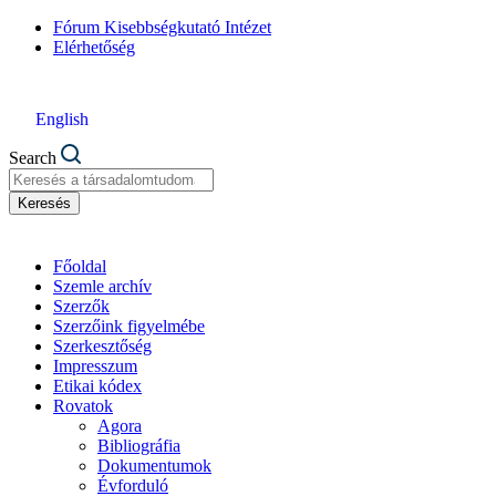
Fórum Kisebbségkutató Intézet
Elérhetőség
English
Search
Keresés
Főoldal
Szemle archív
Szerzők
Szerzőink figyelmébe
Szerkesztőség
Impresszum
Etikai kódex
Rovatok
Agora
Bibliográfia
Dokumentumok
Évforduló