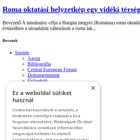
Roma oktatási helyzetkép egy vidéki térsé
Bevezető A tanulmány célja a Hargita megyei (Románia) roma oktatás
évtizedben a társadalmi változások a roma lak...
Rovatok
Szemle
Agora
Bibliográfia
Central European Forum
Dokumentumok
Évforduló
×
Fórum-monológok
Ez a weboldal sütiket
Impresszum
Konferencia
használ
Könyvek, lapszemle
Kósa László köszöntése
Cookie-kat használunk a tartalom, a
Köszöntő
hirdetések személyre szabására és a
Közlemények
forgalom elemzésére. Webhelyünk Ön általi
Kronológia
használatára vonatkozó információkat
Lapszemle
megosztjuk hirdetési és elemző
Műhely
partnereinkkel is, akik egyesíthetik azokat