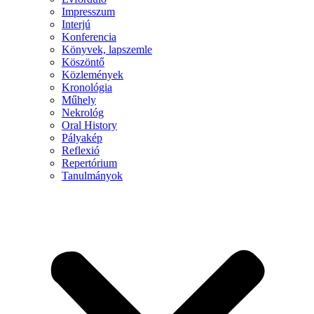
Impresszum
Interjú
Konferencia
Könyvek, lapszemle
Köszöntő
Közlemények
Kronológia
Műhely
Nekrológ
Oral History
Pályakép
Reflexió
Repertórium
Tanulmányok