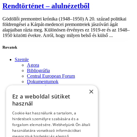
Rendtörténet – alulnézetből
Gödöllői premontrei krónika (1948–1950) A 20. század politikai
földrengései a Kárpát-medencei premontreiek jászóvári ágát
alapjaiban rázta meg. Különösen érvényes ez 1919-re és az 1948–
1950 közötti évekre. Arról, hogy milyen belső és külső ...
Rovatok
Szemle
Agora
Bibliográfia
Central European Forum
Dokumentumok
Évforduló
×
Fórum-monológok
Ez a weboldal sütiket
Impresszum
használ
Konferencia
Könyvek, lapszemle
Cookie-kat használunk a tartalom, a
Kósa László köszöntése
hirdetések személyre szabására és a
Köszöntő
forgalom elemzésére. Webhelyünk Ön általi
Közlemények
használatára vonatkozó információkat
Kronológia
megosztjuk hirdetési és elemző
Lapszemle