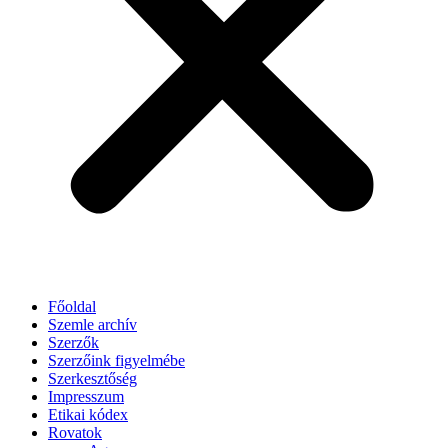
Főoldal
Szemle archív
Szerzők
Szerzőink figyelmébe
Szerkesztőség
Impresszum
Etikai kódex
Rovatok