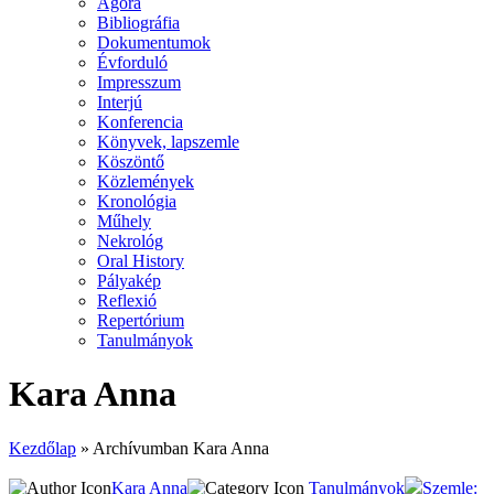
Agora
Bibliográfia
Dokumentumok
Évforduló
Impresszum
Interjú
Konferencia
Könyvek, lapszemle
Köszöntő
Közlemények
Kronológia
Műhely
Nekrológ
Oral History
Pályakép
Reflexió
Repertórium
Tanulmányok
Kara Anna
Kezdőlap
»
Archívumban Kara Anna
Kara Anna
Tanulmányok
Szemle: