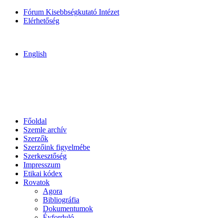
Fórum Kisebbségkutató Intézet
Elérhetőség
English
Főoldal
Szemle archív
Szerzők
Szerzőink figyelmébe
Szerkesztőség
Impresszum
Etikai kódex
Rovatok
Agora
Bibliográfia
Dokumentumok
Évforduló