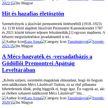
2022/1
Magyar
Hit és hazafias életösztön
Szemelvények a jászóvári premontreiek történetéből (1918–1923)
Az 1130 körül alapított Jászóvári Premontrei Kanonokrendet 1787
és 2021 között kétszer teljesen felszámolták,[1] egyszer majdnem. A
kétszeri megszüntetéskor javadalmaitól is tel...
Kara Anna
Tanulmányok
Szemle:
2021/2
Magyar
A Mécs-hagyaték és -versadatbázis a
Gödöllői Premontrei Apátság
Levéltárában
„Kérem szépen, szeretném maguknak elmondani, hogy én hogyan
nem találkoztam Mécs Lászlóval! Tudom, ez az első pillanatra
hihetetlennek tűnik, pedig higgyék el, hogy igaz. Én vagyok az, aki
az életben sohasem találkozott Mécs Lászlóval!” Sin...
Kara Anna
Tanulmányok
Szemle:
2020/1
Magyar